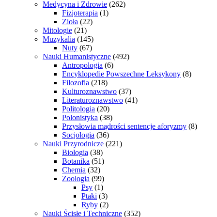
Medycyna i Zdrowie
(262)
Fizjoterapia
(1)
Zioła
(22)
Mitologie
(21)
Muzykalia
(145)
Nuty
(67)
Nauki Humanistyczne
(492)
Antropologia
(6)
Encyklopedie Powszechne Leksykony
(8)
Filozofia
(218)
Kulturoznawstwo
(37)
Literaturoznawstwo
(41)
Politologia
(20)
Polonistyka
(38)
Przysłowia mądrości sentencje aforyzmy
(8)
Socjologia
(36)
Nauki Przyrodnicze
(221)
Biologia
(38)
Botanika
(51)
Chemia
(32)
Zoologia
(99)
Psy
(1)
Ptaki
(3)
Ryby
(2)
Nauki Ścisłe i Techniczne
(352)