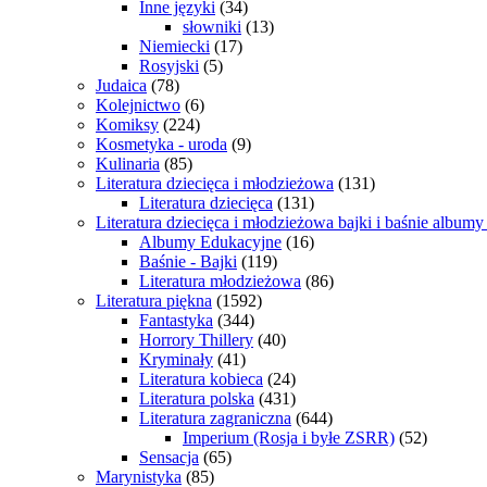
Inne języki
(34)
słowniki
(13)
Niemiecki
(17)
Rosyjski
(5)
Judaica
(78)
Kolejnictwo
(6)
Komiksy
(224)
Kosmetyka - uroda
(9)
Kulinaria
(85)
Literatura dziecięca i młodzieżowa
(131)
Literatura dziecięca
(131)
Literatura dziecięca i młodzieżowa bajki i baśnie album
Albumy Edukacyjne
(16)
Baśnie - Bajki
(119)
Literatura młodzieżowa
(86)
Literatura piękna
(1592)
Fantastyka
(344)
Horrory Thillery
(40)
Kryminały
(41)
Literatura kobieca
(24)
Literatura polska
(431)
Literatura zagraniczna
(644)
Imperium (Rosja i byłe ZSRR)
(52)
Sensacja
(65)
Marynistyka
(85)