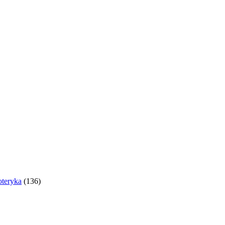
oteryka
(136)