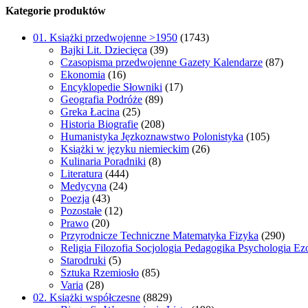
Kategorie produktów
01. Książki przedwojenne >1950
(1743)
Bajki Lit. Dziecięca
(39)
Czasopisma przedwojenne Gazety Kalendarze
(87)
Ekonomia
(16)
Encyklopedie Słowniki
(17)
Geografia Podróże
(89)
Greka Łacina
(25)
Historia Biografie
(208)
Humanistyka Jęzkoznawstwo Polonistyka
(105)
Książki w języku niemieckim
(26)
Kulinaria Poradniki
(8)
Literatura
(444)
Medycyna
(24)
Poezja
(43)
Pozostałe
(12)
Prawo
(20)
Przyrodnicze Techniczne Matematyka Fizyka
(290)
Religia Filozofia Socjologia Pedagogika Psychologia Ez
Starodruki
(5)
Sztuka Rzemiosło
(85)
Varia
(28)
02. Książki współczesne
(8829)