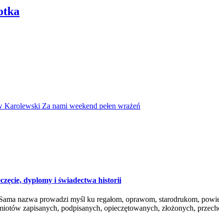
otka
w Karolewski
Za nami weekend pełen wrażeń
ęcie, dyplomy i świadectwa historii
alne. Sama nazwa prowadzi myśl ku regałom, oprawom, starodrukom, po
zedmiotów zapisanych, podpisanych, opieczętowanych, złożonych, prze