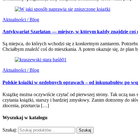
Aktualności / Blog
Antykwariat Szarlatan — miejsce, w którym każdy znajdzie coś dl
Są miejsca, do których wchodzi się z konkretnym zamiarem. Potrzebuję
Chciałbym znaleźć coś do mieszkania. A potem okazuje się, że plan b
Aktualności / Blog
Polskie książki w ozdobnych oprawach – od inkunabułów po wspó
Książkę można oczywiście czytać od pierwszej strony. Tak uczą nas s
czytania książki, starszy i bardziej zmysłowy. Zanim dotrzemy do słów
złocenia, przetarcia […]
Wyszukaj w katalogu
Szukaj:
Szukaj