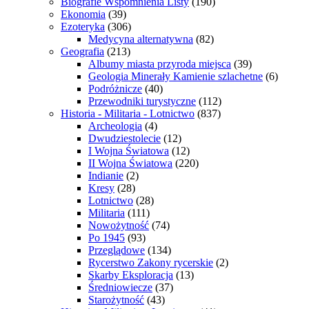
Biografie Wspomnienia Listy
(190)
Ekonomia
(39)
Ezoteryka
(306)
Medycyna alternatywna
(82)
Geografia
(213)
Albumy miasta przyroda miejsca
(39)
Geologia Minerały Kamienie szlachetne
(6)
Podróżnicze
(40)
Przewodniki turystyczne
(112)
Historia - Militaria - Lotnictwo
(837)
Archeologia
(4)
Dwudziestolecie
(12)
I Wojna Światowa
(12)
II Wojna Światowa
(220)
Indianie
(2)
Kresy
(28)
Lotnictwo
(28)
Militaria
(111)
Nowożytność
(74)
Po 1945
(93)
Przeglądowe
(134)
Rycerstwo Zakony rycerskie
(2)
Skarby Eksploracja
(13)
Średniowiecze
(37)
Starożytność
(43)