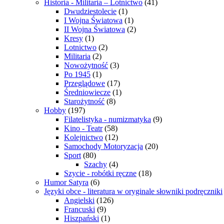
Historia - Militaria – Lotnictwo
(41)
Dwudziestolecie
(1)
I Wojna Światowa
(1)
II Wojna Światowa
(2)
Kresy
(1)
Lotnictwo
(2)
Militaria
(2)
Nowożytność
(3)
Po 1945
(1)
Przeglądowe
(17)
Średniowiecze
(1)
Starożytność
(8)
Hobby
(197)
Filatelistyka - numizmatyka
(9)
Kino - Teatr
(58)
Kolejnictwo
(12)
Samochody Motoryzacja
(20)
Sport
(80)
Szachy
(4)
Szycie - robótki ręczne
(18)
Humor Satyra
(6)
Języki obce - literatura w oryginale słowniki podręczniki
Angielski
(126)
Francuski
(9)
Hiszpański
(1)