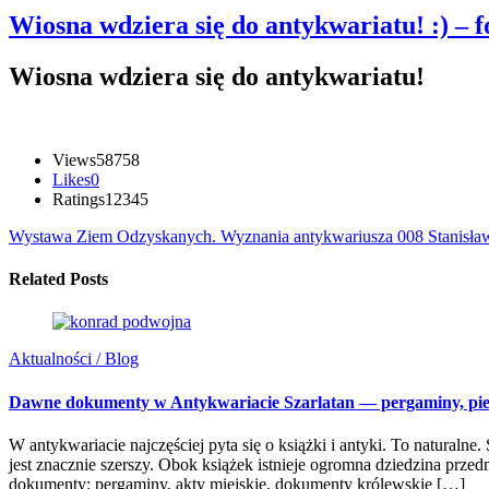
Wiosna wdziera się do antykwariatu! :) – f
Wiosna wdziera się do antykwariatu!
Views
58758
Likes
0
Ratings
1
2
3
4
5
Wystawa Ziem Odzyskanych. Wyznania antykwariusza 008 Stanisła
Related Posts
Aktualności / Blog
Dawne dokumenty w Antykwariacie Szarlatan — pergaminy, piecz
W antykwariacie najczęściej pyta się o książki i antyki. To natur
jest znacznie szerszy. Obok książek istnieje ogromna dziedzina pr
dokumenty: pergaminy, akty miejskie, dokumenty królewskie […]