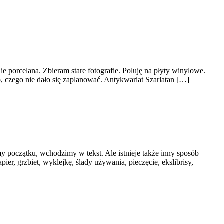
e porcelana. Zbieram stare fotografie. Poluję na płyty winylowe.
, czego nie dało się zaplanować. Antykwariat Szarlatan […]
y początku, wchodzimy w tekst. Ale istnieje także inny sposób
ier, grzbiet, wyklejkę, ślady używania, pieczęcie, ekslibrisy,