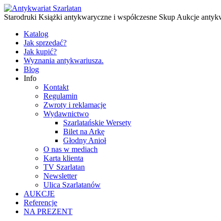
Starodruki Książki antykwaryczne i współczesne Skup Aukcje antyk
Katalog
Jak sprzedać?
Jak kupić?
Wyznania antykwariusza.
Blog
Info
Kontakt
Regulamin
Zwroty i reklamacje
Wydawnictwo
Szarlatańskie Wersety
Bilet na Arkę
Głodny Anioł
O nas w mediach
Karta klienta
TV Szarlatan
Newsletter
Ulica Szarlatanów
AUKCJE
Referencje
NA PREZENT