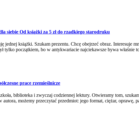
a siebie Od książki za 5 zł do rzadkiego starodruku
 jednej książki. Szukam prezentu. Chcę obejrzeć obraz. Interesuje mni
ył tylko początkiem, bo w antykwariacie najciekawsze bywa właśnie to
łczesne prace rzemieślnicze
zkoła, biblioteka i zwyczaj codziennej lektury. Otwieramy tom, szukam
 autora, możemy przeczytać przedmiot: jego format, ciężar, oprawę, pap