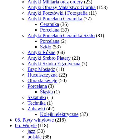
Antyki Militaria oraz ordery
(23)
Antyki Obrazy Malarstwo Grafika
(153)
Antyki Pocztówki i Fotografia
(11)
Antyki Porcelana Ceramika
(77)
Ceramika
(36)
Porcelana
(39)
Antyki Porcelana Ceramika Szkło
(81)
Porcelana
(2)
Szkło
(53)
Antyki Różne
(64)
Antyki Srebro Platery
(21)
Antyki Sztuka Egzotyczna
(7)
Brąz Mosiądz
(11)
Huculszczyzna
(22)
Obrazki święte
(50)
Porcelana
(3)
Śląska
(1)
Szkatułki
(1)
Technika
(1)
Zabawki
(42)
Kolejki elektryczne
(37)
05. Płyty winylowe
(216)
05. Winyle
(118)
jazz
(30)
polskie
(68)