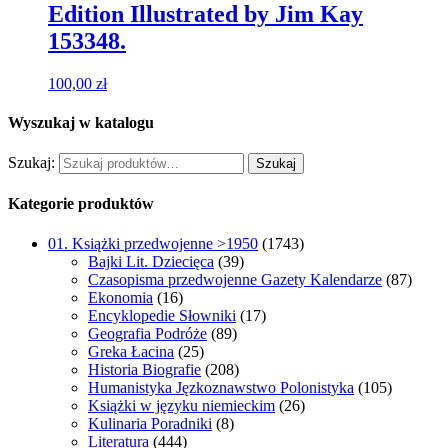
Edition Illustrated by Jim Kay
153348.
100,00
zł
Wyszukaj w katalogu
Szukaj:
Szukaj
Kategorie produktów
01. Książki przedwojenne >1950
(1743)
Bajki Lit. Dziecięca
(39)
Czasopisma przedwojenne Gazety Kalendarze
(87)
Ekonomia
(16)
Encyklopedie Słowniki
(17)
Geografia Podróże
(89)
Greka Łacina
(25)
Historia Biografie
(208)
Humanistyka Jęzkoznawstwo Polonistyka
(105)
Książki w języku niemieckim
(26)
Kulinaria Poradniki
(8)
Literatura
(444)