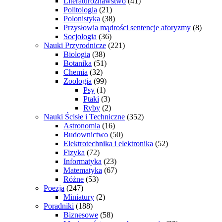
Literaturoznawstwo
(41)
Politologia
(21)
Polonistyka
(38)
Przysłowia mądrości sentencje aforyzmy
(8)
Socjologia
(36)
Nauki Przyrodnicze
(221)
Biologia
(38)
Botanika
(51)
Chemia
(32)
Zoologia
(99)
Psy
(1)
Ptaki
(3)
Ryby
(2)
Nauki Ścisłe i Techniczne
(352)
Astronomia
(16)
Budownictwo
(50)
Elektrotechnika i elektronika
(52)
Fizyka
(72)
Informatyka
(23)
Matematyka
(67)
Różne
(53)
Poezja
(247)
Miniatury
(2)
Poradniki
(188)
Biznesowe
(58)