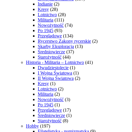
Indianie
(2)
Kresy
(28)
Lotnictwo
(28)
Militaria
(111)
Nowożytność
(74)
Po 1945
(93)
Przeglądowe
(134)
Rycerstwo Zakony rycerskie
(2)
Skarby Eksploracja
(13)
Średniowiecze
(37)
Starożytność
(44)
Historia - Militaria – Lotnictwo
(41)
Dwudziestolecie
(1)
I Wojna Światowa
(1)
II Wojna Światowa
(2)
Kresy
(1)
Lotnictwo
(2)
Militaria
(2)
Nowożytność
(3)
Po 1945
(1)
Przeglądowe
(17)
Średniowiecze
(1)
Starożytność
(8)
Hobby
(197)
Filatelistyka - numizmatyka
(9)