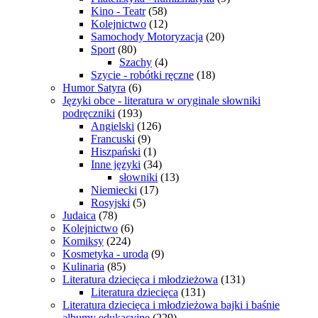
Kino - Teatr
(58)
Kolejnictwo
(12)
Samochody Motoryzacja
(20)
Sport
(80)
Szachy
(4)
Szycie - robótki ręczne
(18)
Humor Satyra
(6)
Języki obce - literatura w oryginale słowniki
podręczniki
(193)
Angielski
(126)
Francuski
(9)
Hiszpański
(1)
Inne języki
(34)
słowniki
(13)
Niemiecki
(17)
Rosyjski
(5)
Judaica
(78)
Kolejnictwo
(6)
Komiksy
(224)
Kosmetyka - uroda
(9)
Kulinaria
(85)
Literatura dziecięca i młodzieżowa
(131)
Literatura dziecięca
(131)
Literatura dziecięca i młodzieżowa bajki i baśnie
albumy edukacyjne
(229)