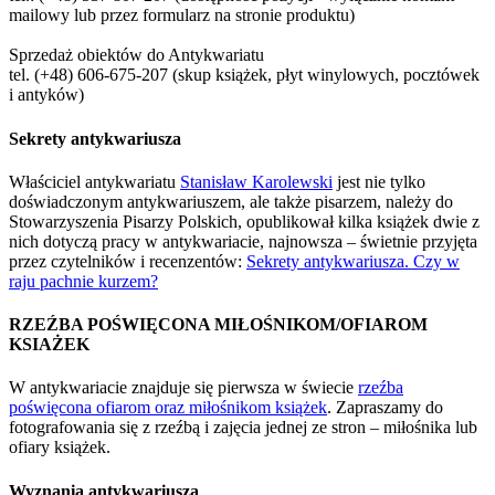
mailowy lub przez formularz na stronie produktu)
Sprzedaż obiektów do Antykwariatu
tel. (+48) 606-675-207 (skup książek, płyt winylowych, pocztówek
i antyków)
Sekrety antykwariusza
Właściciel antykwariatu
Stanisław Karolewski
jest nie tylko
doświadczonym antykwariuszem, ale także pisarzem, należy do
Stowarzyszenia Pisarzy Polskich, opublikował kilka książek dwie z
nich dotyczą pracy w antykwariacie, najnowsza – świetnie przyjęta
przez czytelników i recenzentów:
Sekrety antykwariusza. Czy w
raju pachnie kurzem?
RZEŹBA POŚWIĘCONA MIŁOŚNIKOM/OFIAROM
KSIAŻEK
W antykwariacie znajduje się pierwsza w świecie
rzeźba
poświęcona ofiarom oraz miłośnikom książek
. Zapraszamy do
fotografowania się z rzeźbą i zajęcia jednej ze stron – miłośnika lub
ofiary książek.
Wyznania antykwariusza