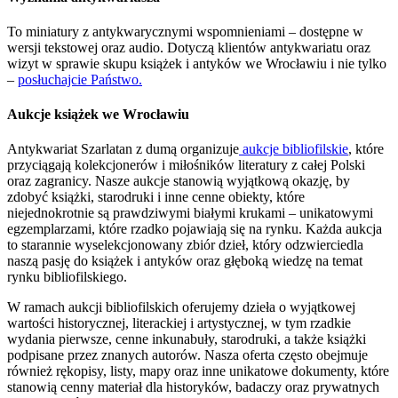
To miniatury z antykwarycznymi wspomnieniami – dostępne w
wersji tekstowej oraz audio. Dotyczą klientów antykwariatu oraz
wizyt w sprawie skupu książek i antyków we Wrocławiu i nie tylko
–
posłuchajcie Państwo.
Aukcje książek we Wrocławiu
Antykwariat Szarlatan z dumą organizuje
aukcje bibliofilskie
, które
przyciągają kolekcjonerów i miłośników literatury z całej Polski
oraz zagranicy. Nasze aukcje stanowią wyjątkową okazję, by
zdobyć książki, starodruki i inne cenne obiekty, które
niejednokrotnie są prawdziwymi białymi krukami – unikatowymi
egzemplarzami, które rzadko pojawiają się na rynku. Każda aukcja
to starannie wyselekcjonowany zbiór dzieł, który odzwierciedla
naszą pasję do książek i antyków oraz głęboką wiedzę na temat
rynku bibliofilskiego.
W ramach aukcji bibliofilskich oferujemy dzieła o wyjątkowej
wartości historycznej, literackiej i artystycznej, w tym rzadkie
wydania pierwsze, cenne inkunabuły, starodruki, a także książki
podpisane przez znanych autorów. Nasza oferta często obejmuje
również rękopisy, listy, mapy oraz inne unikatowe dokumenty, które
stanowią cenny materiał dla historyków, badaczy oraz prywatnych