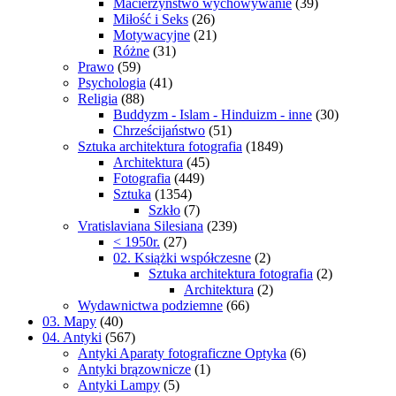
Macierzyństwo wychowywanie
(39)
Miłość i Seks
(26)
Motywacyjne
(21)
Różne
(31)
Prawo
(59)
Psychologia
(41)
Religia
(88)
Buddyzm - Islam - Hinduizm - inne
(30)
Chrześcijaństwo
(51)
Sztuka architektura fotografia
(1849)
Architektura
(45)
Fotografia
(449)
Sztuka
(1354)
Szkło
(7)
Vratislaviana Silesiana
(239)
< 1950r.
(27)
02. Książki współczesne
(2)
Sztuka architektura fotografia
(2)
Architektura
(2)
Wydawnictwa podziemne
(66)
03. Mapy
(40)
04. Antyki
(567)
Antyki Aparaty fotograficzne Optyka
(6)
Antyki brązownicze
(1)
Antyki Lampy
(5)