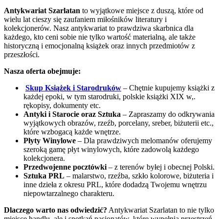
Antykwariat Szarlatan
to wyjątkowe miejsce z duszą, które od
wielu lat cieszy się zaufaniem miłośników literatury i
kolekcjonerów. Nasz antykwariat to prawdziwa skarbnica dla
każdego, kto ceni sobie nie tylko wartość materialną, ale także
historyczną i emocjonalną książek oraz innych przedmiotów z
przeszłości.
Nasza oferta obejmuje:
Skup Książek i Starodruków
– Chętnie kupujemy książki z
każdej epoki, w tym starodruki, polskie książki XIX w,.
rękopisy, dokumenty etc.
Antyki i Starocie oraz Sztuka
– Zapraszamy do odkrywania
wyjątkowych obrazów, rzeźb, porcelany, sreber, biżuterii etc.,
które wzbogacą każde wnętrze.
Płyty Winylowe
– Dla prawdziwych melomanów oferujemy
szeroką gamę płyt winylowych, które zadowolą każdego
kolekcjonera.
Przedwojenne pocztówki
– z terenów byłej i obecnej Polski.
Sztuka PRL
– malarstwo, rzeźba, szkło kolorowe, biżuteria i
inne dzieła z okresu PRL, które dodadzą Twojemu wnętrzu
niepowtarzalnego charakteru.
Dlaczego warto nas odwiedzić?
Antykwariat Szarlatan to nie tylko
miejsce handlu, ale i spotkań pasjonatów, które wypełnia przestrzeń