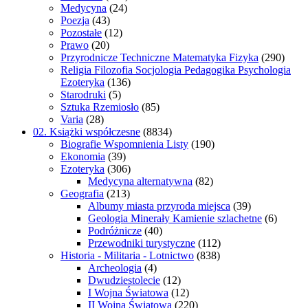
Medycyna
(24)
Poezja
(43)
Pozostałe
(12)
Prawo
(20)
Przyrodnicze Techniczne Matematyka Fizyka
(290)
Religia Filozofia Socjologia Pedagogika Psychologia
Ezoteryka
(136)
Starodruki
(5)
Sztuka Rzemiosło
(85)
Varia
(28)
02. Książki współczesne
(8834)
Biografie Wspomnienia Listy
(190)
Ekonomia
(39)
Ezoteryka
(306)
Medycyna alternatywna
(82)
Geografia
(213)
Albumy miasta przyroda miejsca
(39)
Geologia Minerały Kamienie szlachetne
(6)
Podróżnicze
(40)
Przewodniki turystyczne
(112)
Historia - Militaria - Lotnictwo
(838)
Archeologia
(4)
Dwudziestolecie
(12)
I Wojna Światowa
(12)
II Wojna Światowa
(220)