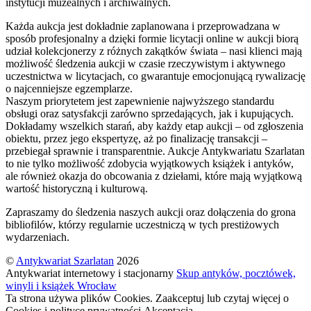
instytucji muzealnych i archiwalnych.
Każda aukcja jest dokładnie zaplanowana i przeprowadzana w
sposób profesjonalny a dzięki formie licytacji online w aukcji biorą
udział kolekcjonerzy z różnych zakątków świata – nasi klienci mają
możliwość śledzenia aukcji w czasie rzeczywistym i aktywnego
uczestnictwa w licytacjach, co gwarantuje emocjonującą rywalizację
o najcenniejsze egzemplarze.
Naszym priorytetem jest zapewnienie najwyższego standardu
obsługi oraz satysfakcji zarówno sprzedających, jak i kupujących.
Dokładamy wszelkich starań, aby każdy etap aukcji – od zgłoszenia
obiektu, przez jego ekspertyzę, aż po finalizację transakcji –
przebiegał sprawnie i transparentnie. Aukcje Antykwariatu Szarlatan
to nie tylko możliwość zdobycia wyjątkowych książek i antyków,
ale również okazja do obcowania z dziełami, które mają wyjątkową
wartość historyczną i kulturową.
Zapraszamy do śledzenia naszych aukcji oraz dołączenia do grona
bibliofilów, którzy regularnie uczestniczą w tych prestiżowych
wydarzeniach.
©
Antykwariat Szarlatan
2026
Antykwariat internetowy i stacjonarny
Skup antyków, pocztówek,
winyli i książek Wrocław
Ta strona używa plików Cookies. Zaakceptuj lub czytaj więcej o
Cookies i polityce prywatności
Akceptacja