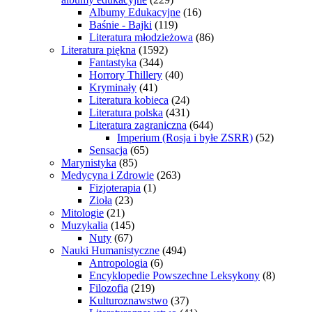
Albumy Edukacyjne
(16)
Baśnie - Bajki
(119)
Literatura młodzieżowa
(86)
Literatura piękna
(1592)
Fantastyka
(344)
Horrory Thillery
(40)
Kryminały
(41)
Literatura kobieca
(24)
Literatura polska
(431)
Literatura zagraniczna
(644)
Imperium (Rosja i byłe ZSRR)
(52)
Sensacja
(65)
Marynistyka
(85)
Medycyna i Zdrowie
(263)
Fizjoterapia
(1)
Zioła
(23)
Mitologie
(21)
Muzykalia
(145)
Nuty
(67)
Nauki Humanistyczne
(494)
Antropologia
(6)
Encyklopedie Powszechne Leksykony
(8)
Filozofia
(219)
Kulturoznawstwo
(37)