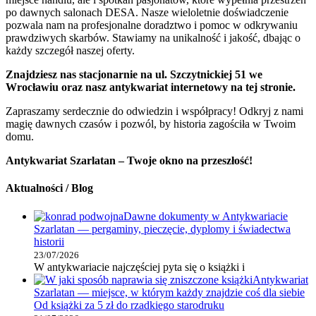
po dawnych salonach DESA. Nasze wieloletnie doświadczenie
pozwala nam na profesjonalne doradztwo i pomoc w odkrywaniu
prawdziwych skarbów. Stawiamy na unikalność i jakość, dbając o
każdy szczegół naszej oferty.
Znajdziesz nas stacjonarnie na ul. Szczytnickiej 51 we
Wrocławiu oraz nasz antykwariat internetowy na tej stronie.
Zapraszamy serdecznie do odwiedzin i współpracy! Odkryj z nami
magię dawnych czasów i pozwól, by historia zagościła w Twoim
domu.
Antykwariat Szarlatan – Twoje okno na przeszłość!
Aktualności / Blog
Dawne dokumenty w Antykwariacie
Szarlatan — pergaminy, pieczęcie, dyplomy i świadectwa
historii
23/07/2026
W antykwariacie najczęściej pyta się o książki i
Antykwariat
Szarlatan — miejsce, w którym każdy znajdzie coś dla siebie
Od książki za 5 zł do rzadkiego starodruku