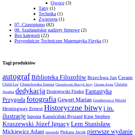
Owoce
(3)
Tatry
(1)
Technika
(1)
Zwierzęta
(1)
07. Czasopismo
(82)
08. Szarlatańskie gadżety firmowe
(2)
Bez kategorii
(22)
Przyrodnicze Techniczne Matematyka Fizyka
(1)
Tagi produktów
autograf
Biblioteka Filozofów
Ceram
Brzechwa Jan
Child Lee
Chmielewska Joanna
Christie
Chmielewski Henryk Jerzy
Christie Agata
dedykacja
Fantastyka
Dostojewski Fiodor
Agatha
fotografia
Przygoda
Gewert Marian
Gombrowicz Witold
Historyczne bitwy
i in.
Hemingway Ernest
ilustracje
Japonia
Kapuściński Ryszard
King Stephen
Kraszewski Józef Ignacy
Lem Stanisław
pierwsze wydanie
Mickiewicz Adam
Piekara Jacek
mosiądz