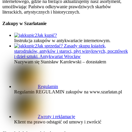
internetowego, gdzie na bieżąco aktualizujemy nasz asortyment,
umożliwiając Państwu odkrywanie prawdziwych skarbów
literackich, artystycznych i historycznych.
Zakupy w Szarlatanie
Jak kupić?
Instrukcja zakupów w antykwariacie internetowym.
Jak sprzedać? Zasady skupu książek,
starodruków, antyków i staroci, płyt winylowych, pocztówek
i dzieł sztuki. Antykwariat Wrocław
Nazywam się Stanisław Karolewski – dorastałem
Regulamin
Regulamin REGULAMIN zakupów na www.szarlatan.pl
Zwroty i reklamacje
Klient ma prawo odstąpić od umowy i zwrócić