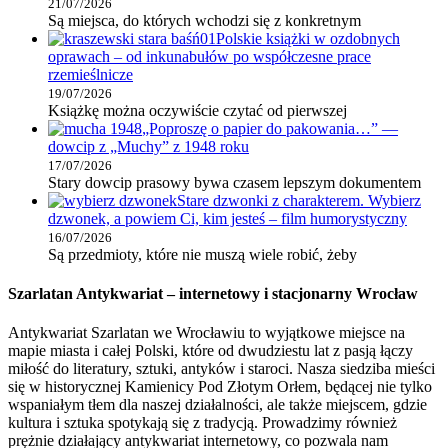
21/07/2026
Są miejsca, do których wchodzi się z konkretnym
Polskie książki w ozdobnych
oprawach – od inkunabułów po współczesne prace
rzemieślnicze
19/07/2026
Książkę można oczywiście czytać od pierwszej
„Poproszę o papier do pakowania…” —
dowcip z „Muchy” z 1948 roku
17/07/2026
Stary dowcip prasowy bywa czasem lepszym dokumentem
Stare dzwonki z charakterem. Wybierz
dzwonek, a powiem Ci, kim jesteś – film humorystyczny
16/07/2026
Są przedmioty, które nie muszą wiele robić, żeby
Szarlatan Antykwariat – internetowy i stacjonarny Wrocław
Antykwariat Szarlatan we Wrocławiu to wyjątkowe miejsce na
mapie miasta i całej Polski, które od dwudziestu lat z pasją łączy
miłość do literatury, sztuki, antyków i staroci. Nasza siedziba mieści
się w historycznej Kamienicy Pod Złotym Orłem, będącej nie tylko
wspaniałym tłem dla naszej działalności, ale także miejscem, gdzie
kultura i sztuka spotykają się z tradycją. Prowadzimy również
prężnie działający antykwariat internetowy, co pozwala nam