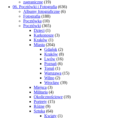
zagraniczne
(19)
06. Pocztówki i Fotografia
(636)
Albumy fotograficzne
(6)
Fotografia
(188)
Pocztówka
(10)
Pocztówki
(365)
Dzieci
(1)
Karkonosze
(3)
Kraków
(1)
Miasta
(204)
Gdańsk
(2)
Kraków
(8)
Lwów
(16)
Poznań
(6)
Toruń
(1)
Warszawa
(15)
Wilno
(2)
Wrocław
(39)
Miejsca
(3)
Militaria
(4)
Okolicznościowe
(19)
Portrety
(15)
Różne
(9)
Sztuka
(64)
Kwiaty
(1)