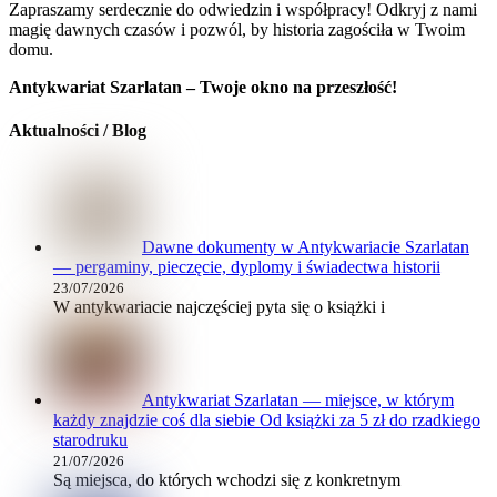
Zapraszamy serdecznie do odwiedzin i współpracy! Odkryj z nami
magię dawnych czasów i pozwól, by historia zagościła w Twoim
domu.
Antykwariat Szarlatan – Twoje okno na przeszłość!
Aktualności / Blog
Dawne dokumenty w Antykwariacie Szarlatan
— pergaminy, pieczęcie, dyplomy i świadectwa historii
23/07/2026
W antykwariacie najczęściej pyta się o książki i
Antykwariat Szarlatan — miejsce, w którym
każdy znajdzie coś dla siebie Od książki za 5 zł do rzadkiego
starodruku
21/07/2026
Są miejsca, do których wchodzi się z konkretnym