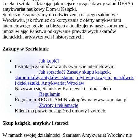
kolekcji sztuki – działając jak miejsce łączące dawny salon DESA i
antykwariat naukowy Dom-u Książki.
Serdecznie zapraszamy do odwiedzenia naszego salonu we
Wrocławiu, jak również do korzystania z oferty antykwariatu
internetowego, gdzie na bieżąco aktualizujemy nasz asortyment,
umożliwiając Państwu odkrywanie prawdziwych skarbów
literackich, artystycznych i historycznych.
Zakupy w Szarlatanie
Jak kupić?
Instrukcja zakupów w antykwariacie internetowym.
Jak sprzedać? Zasady skupu książek,
starodruków, antyków i staroci, płyt winylowych, pocztówek
i dzieł sztuki. Antykwariat Wrocław
Nazywam się Stanisław Karolewski – dorastałem
Regulamin
Regulamin REGULAMIN zakupów na www.szarlatan.pl
Zwroty i reklamacje
Klient ma prawo odstąpić od umowy i zwrócić
Skup książek, antyków i staroci
W ramach swojej działalności, Szarlatan Antykwariat Wrocław nie