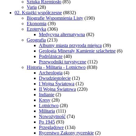
Sztuka Rzemiosło
(85)
Varia
(28)
02. Książki współczesne
(8832)
Biografie Wspomnienia Listy
(190)
Ekonomia
(39)
Ezoteryka
(306)
Medycyna alternatywna
(82)
Geografia
(213)
Albumy miasta przyroda miejsca
(39)
Geologia Minerały Kamienie szlachetne
(6)
Podróżnicze
(40)
Przewodniki turystyczne
(112)
Historia - Militaria - Lotnictwo
(838)
Archeologia
(4)
Dwudziestolecie
(12)
I Wojna Światowa
(12)
II Wojna Światowa
(220)
Indianie
(2)
Kresy
(28)
Lotnictwo
(28)
Militaria
(111)
Nowożytność
(74)
Po 1945
(93)
Przeglądowe
(134)
Rycerstwo Zakony rycerskie
(2)