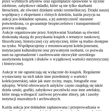
przez wybitnych artystów oraz egzemplarze oprawione w ręcznie
zdobione, zabytkowe okładki, które są nie tylko skarbami
literackimi, ale również dziełami sztuki rzemieślniczej. Dzięki naszej
współpracy z ekspertami z różnych dziedzin, każda pozycja na
aukcji jest dokładnie opisana, a jej autentyczność starannie
potwierdzona, co gwarantuje bezpieczeństwo i transparentność
procesu zakupu.
Aukcje organizowane przez Antykwariat Szarlatan są również
doskonałą okazją do pozyskania książek o tematyce naukowej,
filozoficznej, historycznej czy artystycznej, które są trudno dostępne
na rynku. Współpracujemy z renomowanymi kolekcjonerami,
instytucjami kulturalnymi oraz prywatnymi osobami, co pozwala
nam na zgromadzenie i zaoferowanie niezwykle szerokiego
asortymentu książek i druków o wyjątkowej wartości merytorycznej
i historycznej.
Aukcje te nie ograniczają się wyłącznie do książek. Regularnie
wystawiamy na nich także inne przedmioty o wartości
kolekcjonerskiej, takie jak stare ryciny, mapy, fotografie oraz
rękopisy. Wśród oferowanych antyków często znajdują się także
dzieła sztuki, grafiki, zabytkowe pocztówki oraz inne artefakty,
które mogą wzbogacić zarówno prywatne zbiory, jak i zasoby
instytucji muzealnych i archiwalnych.
Każda aukcja jest dokładnie zaplanowana i przeprowadzana w