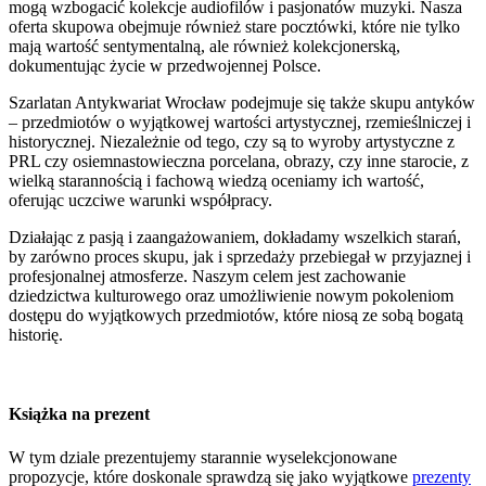
mogą wzbogacić kolekcje audiofilów i pasjonatów muzyki. Nasza
oferta skupowa obejmuje również stare pocztówki, które nie tylko
mają wartość sentymentalną, ale również kolekcjonerską,
dokumentując życie w przedwojennej Polsce.
Szarlatan Antykwariat Wrocław podejmuje się także skupu antyków
– przedmiotów o wyjątkowej wartości artystycznej, rzemieślniczej i
historycznej. Niezależnie od tego, czy są to wyroby artystyczne z
PRL czy osiemnastowieczna porcelana, obrazy, czy inne starocie, z
wielką starannością i fachową wiedzą oceniamy ich wartość,
oferując uczciwe warunki współpracy.
Działając z pasją i zaangażowaniem, dokładamy wszelkich starań,
by zarówno proces skupu, jak i sprzedaży przebiegał w przyjaznej i
profesjonalnej atmosferze. Naszym celem jest zachowanie
dziedzictwa kulturowego oraz umożliwienie nowym pokoleniom
dostępu do wyjątkowych przedmiotów, które niosą ze sobą bogatą
historię.
Książka na prezent
W tym dziale prezentujemy starannie wyselekcjonowane
propozycje, które doskonale sprawdzą się jako wyjątkowe
prezenty