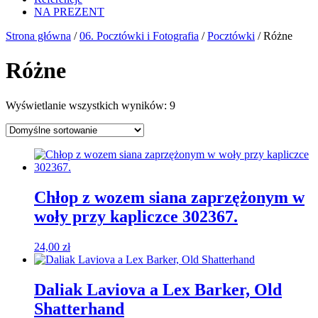
NA PREZENT
Strona główna
/
06. Pocztówki i Fotografia
/
Pocztówki
/ Różne
Różne
Wyświetlanie wszystkich wyników: 9
Chłop z wozem siana zaprzężonym w
woły przy kapliczce 302367.
24,00
zł
Daliak Laviova a Lex Barker, Old
Shatterhand