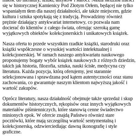
się w historycznej Kamienicy Pod Złotym Orłem, będącej nie tylko
wspaniałym tłem dla naszej działalności, ale także miejscem, gdzie
kultura i sztuka spotykają się z tradycją. Prowadzimy również
prężnie działający antykwariat internetowy, co pozwala nam
docierać do klientów z całego świata, oferując szeroką gamę
wyjątkowych obiektów kolekcjonerskich i unikatowych książek.
Nasza oferta to przede wszystkim rzadkie książki, starodruki oraz
książki współczesne o wysokiej wartości intelektualnej i
kolekcjonerskiej. W ramach naszego antykwariatu naukowego
proponujemy bogaty wybór książek naukowych z różnych dziedzin,
takich jak historia, filozofia, sztuka, nauki ścisłe, medycyna czy
literatura. Każda pozycja, którą oferujemy, jest starannie
selekcjonowana i sprawdzana pod kątem autentyczności oraz stanu
zachowania, co gwarantuje naszym klientom najwyższą jakość i
wartość zakupów.
Oprócz literatury, nasza działalność obejmuje także sprzedaż i skup
dokumentów historycznych, rękopisów oraz innych wyjątkowych
materiałów piśmienniczych, które stanowią cenne świadectwo
minionych epok. W ofercie znajdą Państwo również stare
pocztówki, które mają szczególną wartość sentymentalną i
kolekcjonerską, odzwierciedlając dawną ikonografię i style
graficzne.