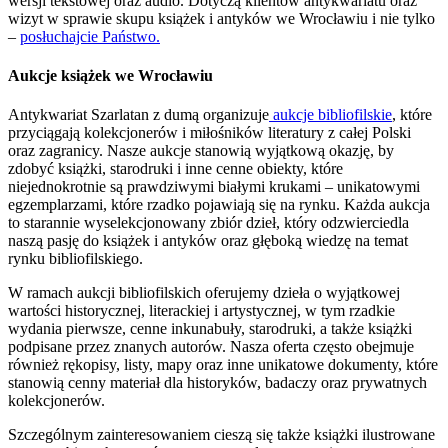
wersji tekstowej oraz audio. Dotyczą klientów antykwariatu oraz
wizyt w sprawie skupu książek i antyków we Wrocławiu i nie tylko
–
posłuchajcie Państwo.
Aukcje książek we Wrocławiu
Antykwariat Szarlatan z dumą organizuje
aukcje bibliofilskie
, które
przyciągają kolekcjonerów i miłośników literatury z całej Polski
oraz zagranicy. Nasze aukcje stanowią wyjątkową okazję, by
zdobyć książki, starodruki i inne cenne obiekty, które
niejednokrotnie są prawdziwymi białymi krukami – unikatowymi
egzemplarzami, które rzadko pojawiają się na rynku. Każda aukcja
to starannie wyselekcjonowany zbiór dzieł, który odzwierciedla
naszą pasję do książek i antyków oraz głęboką wiedzę na temat
rynku bibliofilskiego.
W ramach aukcji bibliofilskich oferujemy dzieła o wyjątkowej
wartości historycznej, literackiej i artystycznej, w tym rzadkie
wydania pierwsze, cenne inkunabuły, starodruki, a także książki
podpisane przez znanych autorów. Nasza oferta często obejmuje
również rękopisy, listy, mapy oraz inne unikatowe dokumenty, które
stanowią cenny materiał dla historyków, badaczy oraz prywatnych
kolekcjonerów.
Szczególnym zainteresowaniem cieszą się także książki ilustrowane