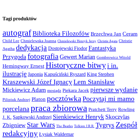
Tagi produktów
autograf
Biblioteka Filozofów
Ceram
Brzechwa Jan
Child Lee
Chmielewska Joanna
Christie
Chmielewski Henryk Jerzy
Christie Agata
dedykacja
Fantastyka
Dostojewski Fiodor
Agatha
fotografia
Przygoda
Gewert Marian
Gombrowicz Witold
Historyczne bitwy
i in.
Hemingway Ernest
ilustracje
Japonia
Kapuściński Ryszard
King Stephen
Kraszewski Józef Ignacy
Lem Stanisław
pierwsze wydanie
Mickiewicz Adam
Piekara Jacek
mosiądz
pocztówka
Poczytaj mi mamo
Platon
Pilipiuk Andrzej
praca zbiorowa
porcelana
Pratchett Terry
Rowling
Sienkiewicz Henryk
Skoczylas
Sapkowski Andrzej
J. K.
Zespół
Star Wars
Tygrys
Zbigniew
The Beatles
Tolkien J.R.R.
redakcyjny
Łysiak Waldemar