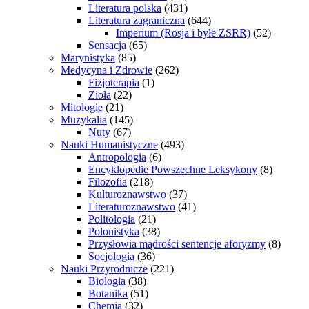
Literatura polska
(431)
Literatura zagraniczna
(644)
Imperium (Rosja i byłe ZSRR)
(52)
Sensacja
(65)
Marynistyka
(85)
Medycyna i Zdrowie
(262)
Fizjoterapia
(1)
Zioła
(22)
Mitologie
(21)
Muzykalia
(145)
Nuty
(67)
Nauki Humanistyczne
(493)
Antropologia
(6)
Encyklopedie Powszechne Leksykony
(8)
Filozofia
(218)
Kulturoznawstwo
(37)
Literaturoznawstwo
(41)
Politologia
(21)
Polonistyka
(38)
Przysłowia mądrości sentencje aforyzmy
(8)
Socjologia
(36)
Nauki Przyrodnicze
(221)
Biologia
(38)
Botanika
(51)
Chemia
(32)