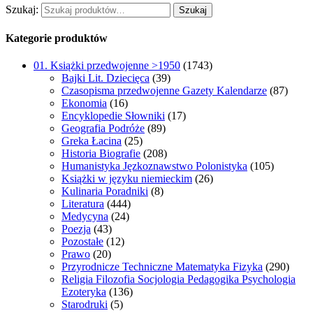
Szukaj:
Szukaj
Kategorie produktów
01. Książki przedwojenne >1950
(1743)
Bajki Lit. Dziecięca
(39)
Czasopisma przedwojenne Gazety Kalendarze
(87)
Ekonomia
(16)
Encyklopedie Słowniki
(17)
Geografia Podróże
(89)
Greka Łacina
(25)
Historia Biografie
(208)
Humanistyka Jęzkoznawstwo Polonistyka
(105)
Książki w języku niemieckim
(26)
Kulinaria Poradniki
(8)
Literatura
(444)
Medycyna
(24)
Poezja
(43)
Pozostałe
(12)
Prawo
(20)
Przyrodnicze Techniczne Matematyka Fizyka
(290)
Religia Filozofia Socjologia Pedagogika Psychologia
Ezoteryka
(136)
Starodruki
(5)