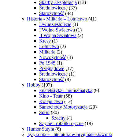
Skarby Eksploracja
(13)
Średniowiecze
(37)
Starożytność
(44)
Historia - Militaria – Lotnictwo
(41)
Dwudziestolecie
(1)
I Wojna Światowa
(1)
II Wojna Światowa
(2)
Kresy
(1)
Lotnictwo
(2)
Militaria
(2)
Nowożytność
(3)
Po 1945
(1)
Przeglądowe
(17)
Średniowiecze
(1)
Starożytność
(8)
Hobby
(197)
Filatelistyka - numizmatyka
(9)
Kino - Teatr
(58)
Kolejnictwo
(12)
Samochody Motoryzacja
(20)
Sport
(80)
Szachy
(4)
Szycie - robótki ręczne
(18)
Humor Satyra
(6)
Języki obce - literatura w oryginale słowniki