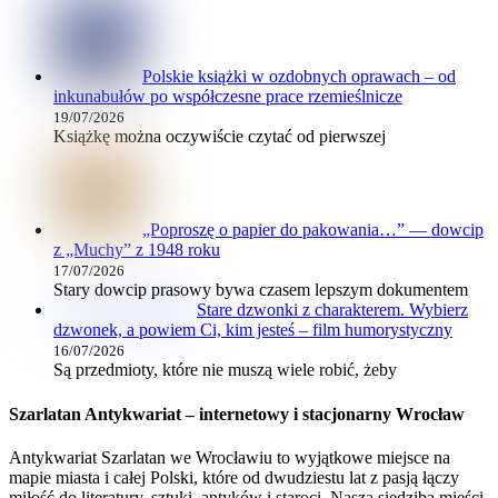
Polskie książki w ozdobnych oprawach – od
inkunabułów po współczesne prace rzemieślnicze
19/07/2026
Książkę można oczywiście czytać od pierwszej
„Poproszę o papier do pakowania…” — dowcip
z „Muchy” z 1948 roku
17/07/2026
Stary dowcip prasowy bywa czasem lepszym dokumentem
Stare dzwonki z charakterem. Wybierz
dzwonek, a powiem Ci, kim jesteś – film humorystyczny
16/07/2026
Są przedmioty, które nie muszą wiele robić, żeby
Szarlatan Antykwariat – internetowy i stacjonarny Wrocław
Antykwariat Szarlatan we Wrocławiu to wyjątkowe miejsce na
mapie miasta i całej Polski, które od dwudziestu lat z pasją łączy
miłość do literatury, sztuki, antyków i staroci. Nasza siedziba mieści