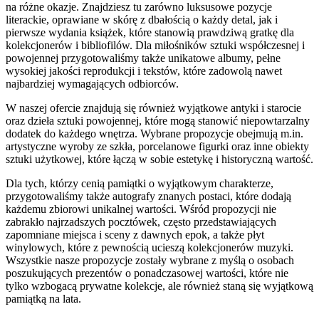
na różne okazje. Znajdziesz tu zarówno luksusowe pozycje
literackie, oprawiane w skórę z dbałością o każdy detal, jak i
pierwsze wydania książek, które stanowią prawdziwą gratkę dla
kolekcjonerów i bibliofilów. Dla miłośników sztuki współczesnej i
powojennej przygotowaliśmy także unikatowe albumy, pełne
wysokiej jakości reprodukcji i tekstów, które zadowolą nawet
najbardziej wymagających odbiorców.
W naszej ofercie znajdują się również wyjątkowe antyki i starocie
oraz dzieła sztuki powojennej, które mogą stanowić niepowtarzalny
dodatek do każdego wnętrza. Wybrane propozycje obejmują m.in.
artystyczne wyroby ze szkła, porcelanowe figurki oraz inne obiekty
sztuki użytkowej, które łączą w sobie estetykę i historyczną wartość.
Dla tych, którzy cenią pamiątki o wyjątkowym charakterze,
przygotowaliśmy także autografy znanych postaci, które dodają
każdemu zbiorowi unikalnej wartości. Wśród propozycji nie
zabrakło najrzadszych pocztówek, często przedstawiających
zapomniane miejsca i sceny z dawnych epok, a także płyt
winylowych, które z pewnością ucieszą kolekcjonerów muzyki.
Wszystkie nasze propozycje zostały wybrane z myślą o osobach
poszukujących prezentów o ponadczasowej wartości, które nie
tylko wzbogacą prywatne kolekcje, ale również staną się wyjątkową
pamiątką na lata.