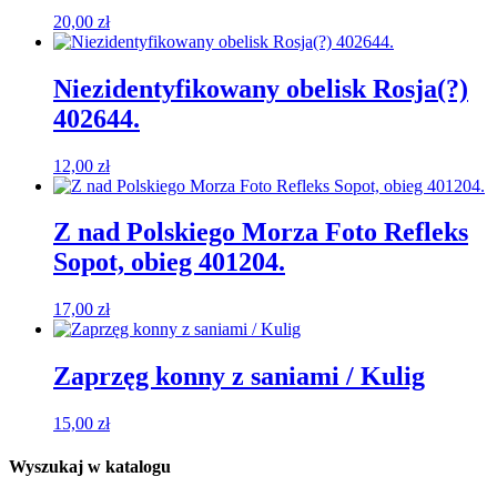
20,00
zł
Niezidentyfikowany obelisk Rosja(?)
402644.
12,00
zł
Z nad Polskiego Morza Foto Refleks
Sopot, obieg 401204.
17,00
zł
Zaprzęg konny z saniami / Kulig
15,00
zł
Wyszukaj w katalogu