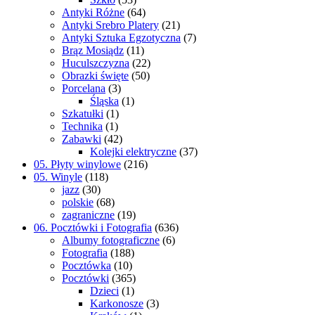
Antyki Różne
(64)
Antyki Srebro Platery
(21)
Antyki Sztuka Egzotyczna
(7)
Brąz Mosiądz
(11)
Huculszczyzna
(22)
Obrazki święte
(50)
Porcelana
(3)
Śląska
(1)
Szkatułki
(1)
Technika
(1)
Zabawki
(42)
Kolejki elektryczne
(37)
05. Płyty winylowe
(216)
05. Winyle
(118)
jazz
(30)
polskie
(68)
zagraniczne
(19)
06. Pocztówki i Fotografia
(636)
Albumy fotograficzne
(6)
Fotografia
(188)
Pocztówka
(10)
Pocztówki
(365)
Dzieci
(1)
Karkonosze
(3)