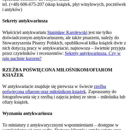
tel. (+48) 606-675-207 (skup książek, płyt winylowych, pocztówek
i antyków)
Sekrety antykwariusza
Właściciel antykwariatu
Stanisław Karolewski
jest nie tylko
doświadczonym antykwariuszem, ale także pisarzem, należy do
Stowarzyszenia Pisarzy Polskich, opublikował kilka książek dwie z
nich dotyczą pracy w antykwariacie, najnowsza – świetnie przyjęta
przez czytelników i recenzentów:
Sekrety antykwariusza. Czy w
raju pachnie kurzem?
RZEŹBA POŚWIĘCONA MIŁOŚNIKOM/OFIAROM
KSIAŻEK
W antykwariacie znajduje się pierwsza w świecie
rzeźba
poświęcona ofiarom oraz miłośnikom książek
. Zapraszamy do
fotografowania się z rzeźbą i zajęcia jednej ze stron – miłośnika lub
ofiary książek.
Wyznania antykwariusza
To miniatury z antykwarycznymi wspomnieniami – dostępne w