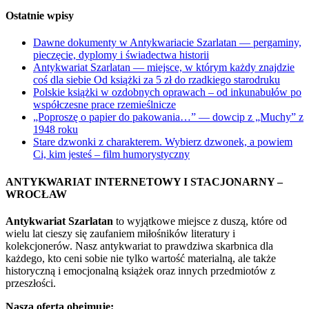
Ostatnie wpisy
Dawne dokumenty w Antykwariacie Szarlatan — pergaminy,
pieczęcie, dyplomy i świadectwa historii
Antykwariat Szarlatan — miejsce, w którym każdy znajdzie
coś dla siebie Od książki za 5 zł do rzadkiego starodruku
Polskie książki w ozdobnych oprawach – od inkunabułów po
współczesne prace rzemieślnicze
„Poproszę o papier do pakowania…” — dowcip z „Muchy” z
1948 roku
Stare dzwonki z charakterem. Wybierz dzwonek, a powiem
Ci, kim jesteś – film humorystyczny
ANTYKWARIAT INTERNETOWY I STACJONARNY –
WROCŁAW
Antykwariat Szarlatan
to wyjątkowe miejsce z duszą, które od
wielu lat cieszy się zaufaniem miłośników literatury i
kolekcjonerów. Nasz antykwariat to prawdziwa skarbnica dla
każdego, kto ceni sobie nie tylko wartość materialną, ale także
historyczną i emocjonalną książek oraz innych przedmiotów z
przeszłości.
Nasza oferta obejmuje: