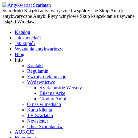
Starodruki Książki antykwaryczne i współczesne Skup Aukcje
antykwaryczne Antyki Płyty winylowe Skup książek|tanie używane
książki Wrocław,
Katalog
Jak sprzedać?
Jak kupić?
Wyznania antykwariusza.
Blog
Info
Kontakt
Regulamin
Zwroty i reklamacje
Wydawnictwo
Szarlatańskie Wersety
Bilet na Arkę
Głodny Anioł
O nas w mediach
Karta klienta
TV Szarlatan
Newsletter
Ulica Szarlatanów
AUKCJE
Referencje