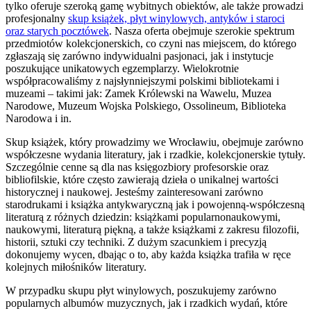
tylko oferuje szeroką gamę wybitnych obiektów, ale także prowadzi
profesjonalny
skup książek, płyt winylowych, antyków i staroci
oraz starych pocztówek
. Nasza oferta obejmuje szerokie spektrum
przedmiotów kolekcjonerskich, co czyni nas miejscem, do którego
zgłaszają się zarówno indywidualni pasjonaci, jak i instytucje
poszukujące unikatowych egzemplarzy. Wielokrotnie
współpracowaliśmy z najsłynniejszymi polskimi bibliotekami i
muzeami – takimi jak: Zamek Królewski na Wawelu, Muzea
Narodowe, Muzeum Wojska Polskiego, Ossolineum, Biblioteka
Narodowa i in.
Skup książek, który prowadzimy we Wrocławiu, obejmuje zarówno
współczesne wydania literatury, jak i rzadkie, kolekcjonerskie tytuły.
Szczególnie cenne są dla nas księgozbiory profesorskie oraz
bibliofilskie, które często zawierają dzieła o unikalnej wartości
historycznej i naukowej. Jesteśmy zainteresowani zarówno
starodrukami i książka antykwaryczną jak i powojenną-współczesną
literaturą z różnych dziedzin: książkami popularnonaukowymi,
naukowymi, literaturą piękną, a także książkami z zakresu filozofii,
historii, sztuki czy techniki. Z dużym szacunkiem i precyzją
dokonujemy wycen, dbając o to, aby każda książka trafiła w ręce
kolejnych miłośników literatury.
W przypadku skupu płyt winylowych, poszukujemy zarówno
popularnych albumów muzycznych, jak i rzadkich wydań, które