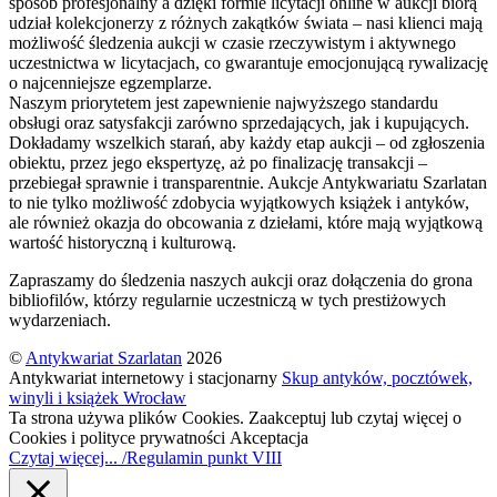
sposób profesjonalny a dzięki formie licytacji online w aukcji biorą
udział kolekcjonerzy z różnych zakątków świata – nasi klienci mają
możliwość śledzenia aukcji w czasie rzeczywistym i aktywnego
uczestnictwa w licytacjach, co gwarantuje emocjonującą rywalizację
o najcenniejsze egzemplarze.
Naszym priorytetem jest zapewnienie najwyższego standardu
obsługi oraz satysfakcji zarówno sprzedających, jak i kupujących.
Dokładamy wszelkich starań, aby każdy etap aukcji – od zgłoszenia
obiektu, przez jego ekspertyzę, aż po finalizację transakcji –
przebiegał sprawnie i transparentnie. Aukcje Antykwariatu Szarlatan
to nie tylko możliwość zdobycia wyjątkowych książek i antyków,
ale również okazja do obcowania z dziełami, które mają wyjątkową
wartość historyczną i kulturową.
Zapraszamy do śledzenia naszych aukcji oraz dołączenia do grona
bibliofilów, którzy regularnie uczestniczą w tych prestiżowych
wydarzeniach.
©
Antykwariat Szarlatan
2026
Antykwariat internetowy i stacjonarny
Skup antyków, pocztówek,
winyli i książek Wrocław
Ta strona używa plików Cookies. Zaakceptuj lub czytaj więcej o
Cookies i polityce prywatności
Akceptacja
Czytaj więcej... /Regulamin punkt VIII