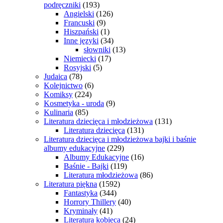
podręczniki
(193)
Angielski
(126)
Francuski
(9)
Hiszpański
(1)
Inne języki
(34)
słowniki
(13)
Niemiecki
(17)
Rosyjski
(5)
Judaica
(78)
Kolejnictwo
(6)
Komiksy
(224)
Kosmetyka - uroda
(9)
Kulinaria
(85)
Literatura dziecięca i młodzieżowa
(131)
Literatura dziecięca
(131)
Literatura dziecięca i młodzieżowa bajki i baśnie
albumy edukacyjne
(229)
Albumy Edukacyjne
(16)
Baśnie - Bajki
(119)
Literatura młodzieżowa
(86)
Literatura piękna
(1592)
Fantastyka
(344)
Horrory Thillery
(40)
Kryminały
(41)
Literatura kobieca
(24)