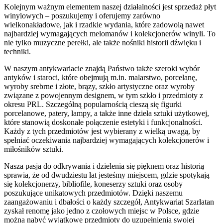
Kolejnym ważnym elementem naszej działalności jest sprzedaż płyt
winylowych – poszukujemy i oferujemy zarówno
wielkonakładowe, jak i rzadkie wydania, które zadowolą nawet
najbardziej wymagających melomanów i kolekcjonerów winyli. To
nie tylko muzyczne perełki, ale także nośniki historii dźwięku i
techniki.
W naszym antykwariacie znajdą Państwo także szeroki wybór
antyków i staroci, które obejmują m.in. malarstwo, porcelanę,
wyroby srebrne i złote, brązy, szkło artystyczne oraz wyroby
związane z powojennym designem, w tym szkło i przedmioty z
okresu PRL. Szczególną popularnością cieszą się figurki
porcelanowe, patery, lampy, a także inne dzieła sztuki użytkowej,
które stanowią doskonałe połączenie estetyki i funkcjonalności.
Każdy z tych przedmiotów jest wybierany z wielką uwagą, by
spełniać oczekiwania najbardziej wymagających kolekcjonerów i
miłośników sztuki.
Nasza pasja do odkrywania i dzielenia się pięknem oraz historią
sprawia, że od dwudziestu lat jesteśmy miejscem, gdzie spotykają
się kolekcjonerzy, bibliofile, koneserzy sztuki oraz osoby
poszukujące unikatowych przedmiotów. Dzięki naszemu
zaangażowaniu i dbałości o każdy szczegół, Antykwariat Szarlatan
zyskał renomę jako jedno z czołowych miejsc w Polsce, gdzie
można nabyć wyjątkowe przedmioty do uzupełnienia swojej