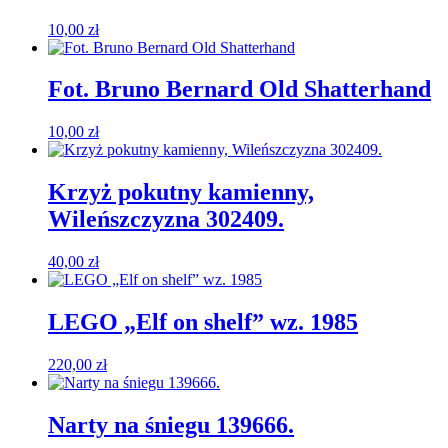
10,00
zł
Fot. Bruno Bernard Old Shatterhand
10,00
zł
Krzyż pokutny kamienny,
Wileńszczyzna 302409.
40,00
zł
LEGO „Elf on shelf” wz. 1985
220,00
zł
Narty na śniegu 139666.