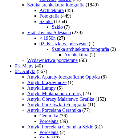
Sztuka architektura fotografia
(1849)
Architektura
(45)
Fotografia
(449)
Sztuka
(1354)
Szkło
(7)
Vratislaviana Silesiana
(239)
< 1950r.
(27)
02. Książki współczesne
(2)
Sztuka architektura fotografia
(2)
Architektura
(2)
Wydawnictwa podziemne
(66)
03. Mapy
(40)
04. Antyki
(567)
Antyki Aparaty fotograficzne Optyka
(6)
Antyki brązownicze
(1)
Antyki Lampy
(5)
Antyki Militaria oraz ordery
(23)
Antyki Obrazy Malarstwo Grafika
(153)
Antyki Pocztówki i Fotografia
(11)
Antyki Porcelana Ceramika
(77)
Ceramika
(36)
Porcelana
(39)
Antyki Porcelana Ceramika Szkło
(81)
Porcelana
(2)
Szkło
(53)