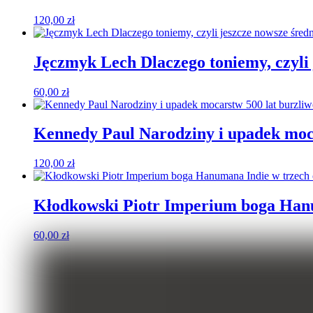
120,00
zł
Jęczmyk Lech Dlaczego toniemy, czyli 
60,00
zł
Kennedy Paul Narodziny i upadek mocar
120,00
zł
Kłodkowski Piotr Imperium boga Hanu
60,00
zł