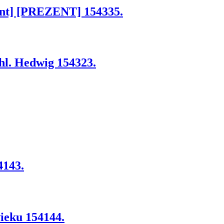
t] [PREZENT] 154335.
 hl. Hedwig 154323.
4143.
ieku 154144.