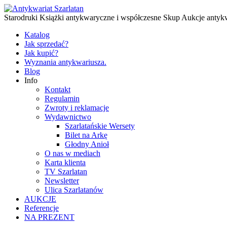
Starodruki Książki antykwaryczne i współczesne Skup Aukcje antyk
Katalog
Jak sprzedać?
Jak kupić?
Wyznania antykwariusza.
Blog
Info
Kontakt
Regulamin
Zwroty i reklamacje
Wydawnictwo
Szarlatańskie Wersety
Bilet na Arkę
Głodny Anioł
O nas w mediach
Karta klienta
TV Szarlatan
Newsletter
Ulica Szarlatanów
AUKCJE
Referencje
NA PREZENT