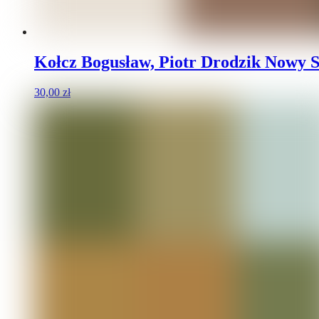
Kołcz Bogusław, Piotr Drodzik Nowy S
30,00
zł