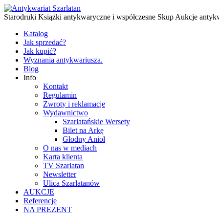
Starodruki Książki antykwaryczne i współczesne Skup Aukcje antyk
Katalog
Jak sprzedać?
Jak kupić?
Wyznania antykwariusza.
Blog
Info
Kontakt
Regulamin
Zwroty i reklamacje
Wydawnictwo
Szarlatańskie Wersety
Bilet na Arkę
Głodny Anioł
O nas w mediach
Karta klienta
TV Szarlatan
Newsletter
Ulica Szarlatanów
AUKCJE
Referencje
NA PREZENT