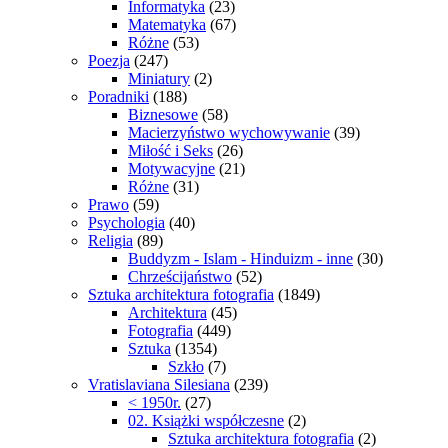
Informatyka
(23)
Matematyka
(67)
Różne
(53)
Poezja
(247)
Miniatury
(2)
Poradniki
(188)
Biznesowe
(58)
Macierzyństwo wychowywanie
(39)
Miłość i Seks
(26)
Motywacyjne
(21)
Różne
(31)
Prawo
(59)
Psychologia
(40)
Religia
(89)
Buddyzm - Islam - Hinduizm - inne
(30)
Chrześcijaństwo
(52)
Sztuka architektura fotografia
(1849)
Architektura
(45)
Fotografia
(449)
Sztuka
(1354)
Szkło
(7)
Vratislaviana Silesiana
(239)
< 1950r.
(27)
02. Książki współczesne
(2)
Sztuka architektura fotografia
(2)