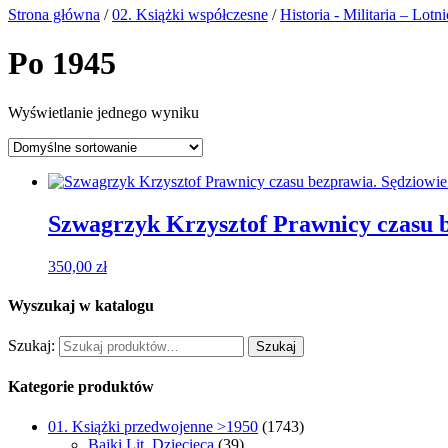
Strona główna
/
02. Książki współczesne
/
Historia - Militaria – Lotn
Po 1945
Wyświetlanie jednego wyniku
Szwagrzyk Krzysztof Prawnicy czasu b
350,00
zł
Wyszukaj w katalogu
Szukaj:
Szukaj
Kategorie produktów
01. Książki przedwojenne >1950
(1743)
Bajki Lit. Dziecięca
(39)