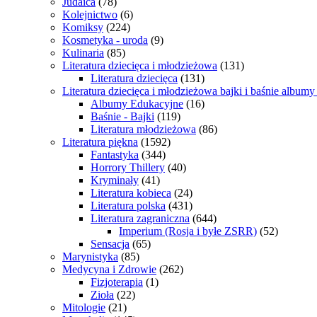
Judaica
(78)
Kolejnictwo
(6)
Komiksy
(224)
Kosmetyka - uroda
(9)
Kulinaria
(85)
Literatura dziecięca i młodzieżowa
(131)
Literatura dziecięca
(131)
Literatura dziecięca i młodzieżowa bajki i baśnie album
Albumy Edukacyjne
(16)
Baśnie - Bajki
(119)
Literatura młodzieżowa
(86)
Literatura piękna
(1592)
Fantastyka
(344)
Horrory Thillery
(40)
Kryminały
(41)
Literatura kobieca
(24)
Literatura polska
(431)
Literatura zagraniczna
(644)
Imperium (Rosja i byłe ZSRR)
(52)
Sensacja
(65)
Marynistyka
(85)
Medycyna i Zdrowie
(262)
Fizjoterapia
(1)
Zioła
(22)
Mitologie
(21)