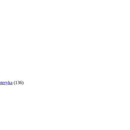
oteryka
(136)