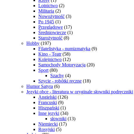
Kresy
(1)
Lotnictwo
(2)
Militaria
(2)
Nowożytność
(3)
Po 1945
(1)
Przeglądowe
(17)
Średniowiecze
(1)
Starożytność
(8)
Hobby
(197)
Filatelistyka - numizmatyka
(9)
Kino - Teatr
(58)
Kolejnictwo
(12)
Samochody Motoryzacja
(20)
Sport
(80)
Szachy
(4)
Szycie - robótki ręczne
(18)
Humor Satyra
(6)
Języki obce - literatura w oryginale słowniki podręczniki
Angielski
(126)
Francuski
(9)
Hiszpański
(1)
Inne języki
(34)
słowniki
(13)
Niemiecki
(17)
Rosyjski
(5)