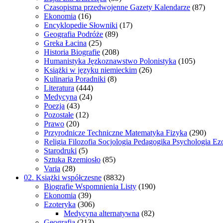
Czasopisma przedwojenne Gazety Kalendarze
(87)
Ekonomia
(16)
Encyklopedie Słowniki
(17)
Geografia Podróże
(89)
Greka Łacina
(25)
Historia Biografie
(208)
Humanistyka Jęzkoznawstwo Polonistyka
(105)
Książki w języku niemieckim
(26)
Kulinaria Poradniki
(8)
Literatura
(444)
Medycyna
(24)
Poezja
(43)
Pozostałe
(12)
Prawo
(20)
Przyrodnicze Techniczne Matematyka Fizyka
(290)
Religia Filozofia Socjologia Pedagogika Psychologia Ez
Starodruki
(5)
Sztuka Rzemiosło
(85)
Varia
(28)
02. Książki współczesne
(8832)
Biografie Wspomnienia Listy
(190)
Ekonomia
(39)
Ezoteryka
(306)
Medycyna alternatywna
(82)
Geografia
(213)