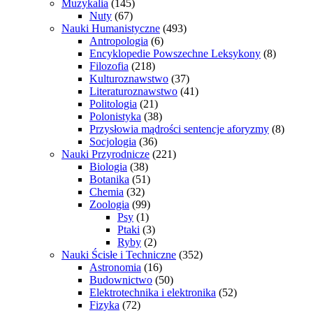
Muzykalia
(145)
Nuty
(67)
Nauki Humanistyczne
(493)
Antropologia
(6)
Encyklopedie Powszechne Leksykony
(8)
Filozofia
(218)
Kulturoznawstwo
(37)
Literaturoznawstwo
(41)
Politologia
(21)
Polonistyka
(38)
Przysłowia mądrości sentencje aforyzmy
(8)
Socjologia
(36)
Nauki Przyrodnicze
(221)
Biologia
(38)
Botanika
(51)
Chemia
(32)
Zoologia
(99)
Psy
(1)
Ptaki
(3)
Ryby
(2)
Nauki Ścisłe i Techniczne
(352)
Astronomia
(16)
Budownictwo
(50)
Elektrotechnika i elektronika
(52)
Fizyka
(72)