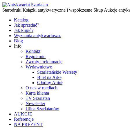
Starodruki Książki antykwaryczne i współczesne Skup Aukcje antyk
Katalog
Jak sprzedać?
Jak kupić?
Wyznania antykwariusza.
Blog
Info
Kontakt
Regulamin
Zwroty i reklamacje
Wydawnictwo
Szarlatańskie Wersety
Bilet na Arkę
Głodny Anioł
O nas w mediach
Karta klienta
TV Szarlatan
Newsletter
Ulica Szarlatanów
AUKCJE
Referencje
NA PREZENT