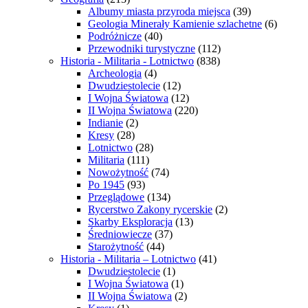
Albumy miasta przyroda miejsca
(39)
Geologia Minerały Kamienie szlachetne
(6)
Podróżnicze
(40)
Przewodniki turystyczne
(112)
Historia - Militaria - Lotnictwo
(838)
Archeologia
(4)
Dwudziestolecie
(12)
I Wojna Światowa
(12)
II Wojna Światowa
(220)
Indianie
(2)
Kresy
(28)
Lotnictwo
(28)
Militaria
(111)
Nowożytność
(74)
Po 1945
(93)
Przeglądowe
(134)
Rycerstwo Zakony rycerskie
(2)
Skarby Eksploracja
(13)
Średniowiecze
(37)
Starożytność
(44)
Historia - Militaria – Lotnictwo
(41)
Dwudziestolecie
(1)
I Wojna Światowa
(1)
II Wojna Światowa
(2)