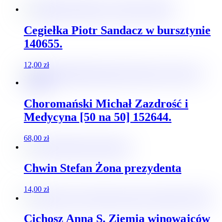
Cegiełka Piotr Sandacz w bursztynie
140655.
12,00
zł
Choromański Michał Zazdrość i
Medycyna [50 na 50] 152644.
68,00
zł
Chwin Stefan Żona prezydenta
14,00
zł
Cichosz Anna S. Ziemia winowajców