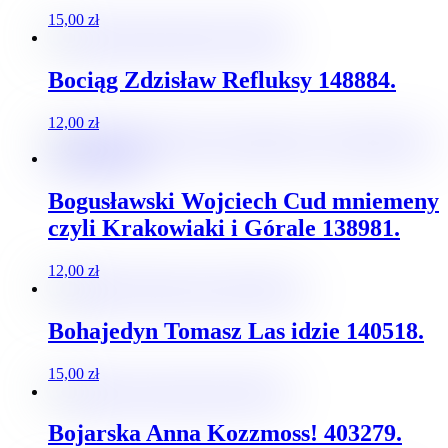
15,00
zł
Bociąg Zdzisław Refluksy 148884.
12,00
zł
Bogusławski Wojciech Cud mniemeny
czyli Krakowiaki i Górale 138981.
12,00
zł
Bohajedyn Tomasz Las idzie 140518.
15,00
zł
Bojarska Anna Kozzmoss! 403279.