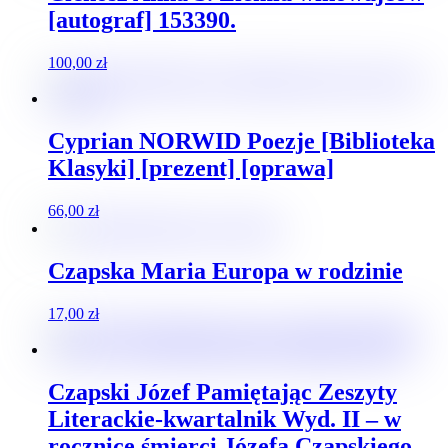
[autograf] 153390.
100,00
zł
Cyprian NORWID Poezje [Biblioteka
Klasyki] [prezent] [oprawa]
66,00
zł
Czapska Maria Europa w rodzinie
17,00
zł
Czapski Józef Pamiętając Zeszyty
Literackie-kwartalnik Wyd. II – w
rocznicę śmierci Józefa Czapskiego