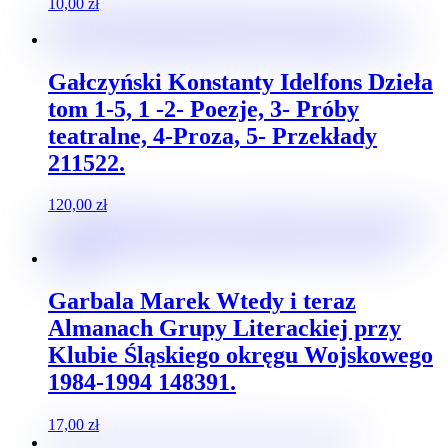
10,00
zł
Gałczyński Konstanty Idelfons Dzieła
tom 1-5, 1 -2- Poezje, 3- Próby
teatralne, 4-Proza, 5- Przekłady
211522.
120,00
zł
Garbala Marek Wtedy i teraz
Almanach Grupy Literackiej przy
Klubie Śląskiego okręgu Wojskowego
1984-1994 148391.
17,00
zł