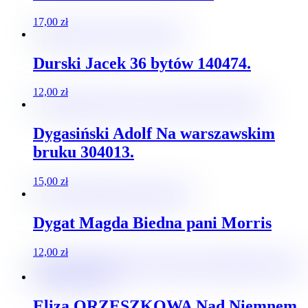
17,00
zł
Durski Jacek 36 bytów 140474.
12,00
zł
Dygasiński Adolf Na warszawskim
bruku 304013.
15,00
zł
Dygat Magda Biedna pani Morris
12,00
zł
Eliza ORZESZKOWA Nad Niemnem