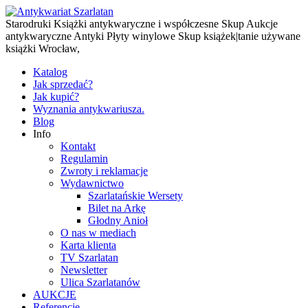
Starodruki Książki antykwaryczne i współczesne Skup Aukcje
antykwaryczne Antyki Płyty winylowe Skup książek|tanie używane
książki Wrocław,
Katalog
Jak sprzedać?
Jak kupić?
Wyznania antykwariusza.
Blog
Info
Kontakt
Regulamin
Zwroty i reklamacje
Wydawnictwo
Szarlatańskie Wersety
Bilet na Arkę
Głodny Anioł
O nas w mediach
Karta klienta
TV Szarlatan
Newsletter
Ulica Szarlatanów
AUKCJE
Referencje