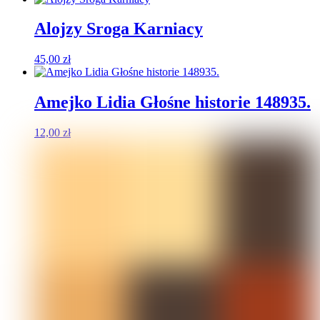
Alojzy Sroga Karniacy
45,00
zł
Amejko Lidia Głośne historie 148935.
12,00
zł