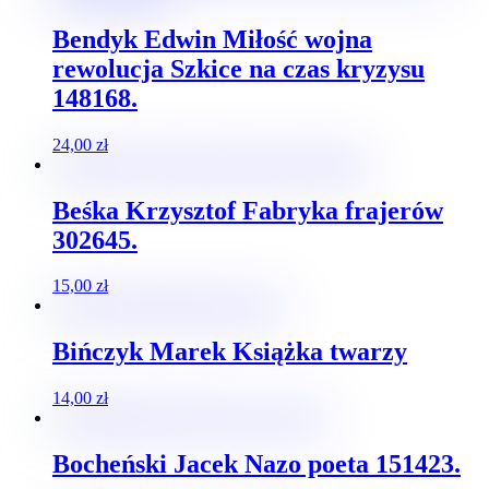
Bendyk Edwin Miłość wojna
rewolucja Szkice na czas kryzysu
148168.
24,00
zł
Beśka Krzysztof Fabryka frajerów
302645.
15,00
zł
Bińczyk Marek Książka twarzy
14,00
zł
Bocheński Jacek Nazo poeta 151423.