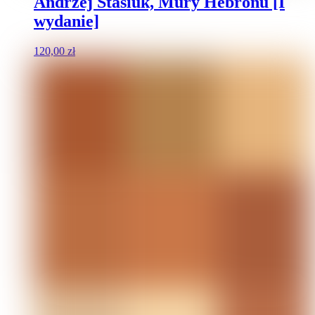
Andrzej Stasiuk, Mury Hebronu [I
wydanie]
120,00
zł