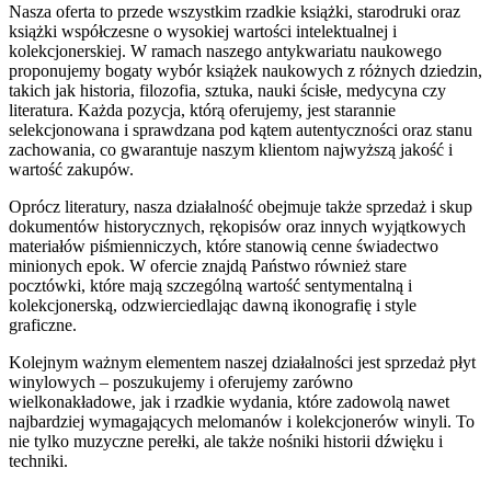
Nasza oferta to przede wszystkim rzadkie książki, starodruki oraz
książki współczesne o wysokiej wartości intelektualnej i
kolekcjonerskiej. W ramach naszego antykwariatu naukowego
proponujemy bogaty wybór książek naukowych z różnych dziedzin,
takich jak historia, filozofia, sztuka, nauki ścisłe, medycyna czy
literatura. Każda pozycja, którą oferujemy, jest starannie
selekcjonowana i sprawdzana pod kątem autentyczności oraz stanu
zachowania, co gwarantuje naszym klientom najwyższą jakość i
wartość zakupów.
Oprócz literatury, nasza działalność obejmuje także sprzedaż i skup
dokumentów historycznych, rękopisów oraz innych wyjątkowych
materiałów piśmienniczych, które stanowią cenne świadectwo
minionych epok. W ofercie znajdą Państwo również stare
pocztówki, które mają szczególną wartość sentymentalną i
kolekcjonerską, odzwierciedlając dawną ikonografię i style
graficzne.
Kolejnym ważnym elementem naszej działalności jest sprzedaż płyt
winylowych – poszukujemy i oferujemy zarówno
wielkonakładowe, jak i rzadkie wydania, które zadowolą nawet
najbardziej wymagających melomanów i kolekcjonerów winyli. To
nie tylko muzyczne perełki, ale także nośniki historii dźwięku i
techniki.