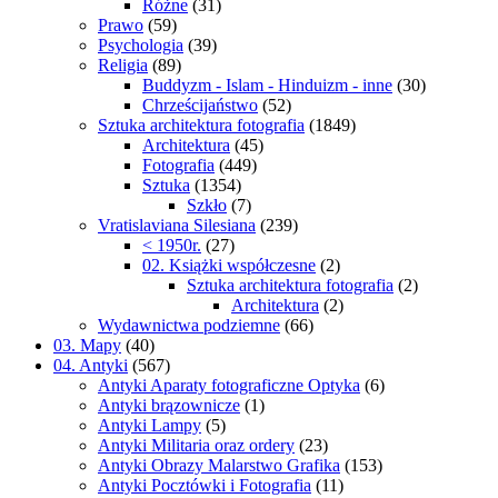
Różne
(31)
Prawo
(59)
Psychologia
(39)
Religia
(89)
Buddyzm - Islam - Hinduizm - inne
(30)
Chrześcijaństwo
(52)
Sztuka architektura fotografia
(1849)
Architektura
(45)
Fotografia
(449)
Sztuka
(1354)
Szkło
(7)
Vratislaviana Silesiana
(239)
< 1950r.
(27)
02. Książki współczesne
(2)
Sztuka architektura fotografia
(2)
Architektura
(2)
Wydawnictwa podziemne
(66)
03. Mapy
(40)
04. Antyki
(567)
Antyki Aparaty fotograficzne Optyka
(6)
Antyki brązownicze
(1)
Antyki Lampy
(5)
Antyki Militaria oraz ordery
(23)
Antyki Obrazy Malarstwo Grafika
(153)
Antyki Pocztówki i Fotografia
(11)