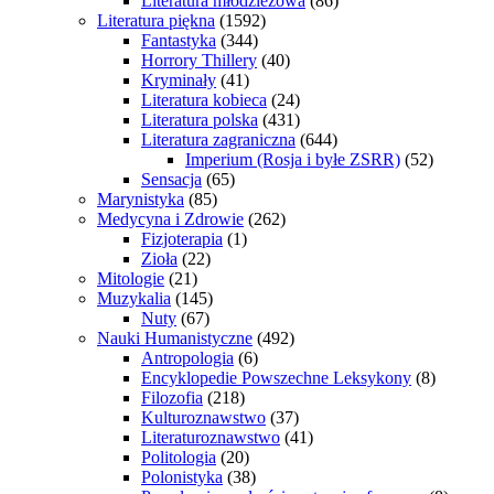
Literatura młodzieżowa
(86)
Literatura piękna
(1592)
Fantastyka
(344)
Horrory Thillery
(40)
Kryminały
(41)
Literatura kobieca
(24)
Literatura polska
(431)
Literatura zagraniczna
(644)
Imperium (Rosja i byłe ZSRR)
(52)
Sensacja
(65)
Marynistyka
(85)
Medycyna i Zdrowie
(262)
Fizjoterapia
(1)
Zioła
(22)
Mitologie
(21)
Muzykalia
(145)
Nuty
(67)
Nauki Humanistyczne
(492)
Antropologia
(6)
Encyklopedie Powszechne Leksykony
(8)
Filozofia
(218)
Kulturoznawstwo
(37)
Literaturoznawstwo
(41)
Politologia
(20)
Polonistyka
(38)