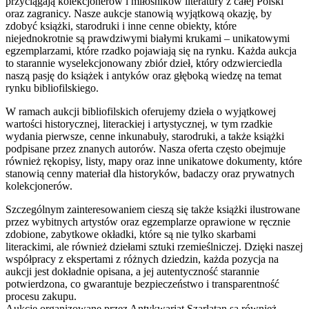
przyciągają kolekcjonerów i miłośników literatury z całej Polski
oraz zagranicy. Nasze aukcje stanowią wyjątkową okazję, by
zdobyć książki, starodruki i inne cenne obiekty, które
niejednokrotnie są prawdziwymi białymi krukami – unikatowymi
egzemplarzami, które rzadko pojawiają się na rynku. Każda aukcja
to starannie wyselekcjonowany zbiór dzieł, który odzwierciedla
naszą pasję do książek i antyków oraz głęboką wiedzę na temat
rynku bibliofilskiego.
W ramach aukcji bibliofilskich oferujemy dzieła o wyjątkowej
wartości historycznej, literackiej i artystycznej, w tym rzadkie
wydania pierwsze, cenne inkunabuły, starodruki, a także książki
podpisane przez znanych autorów. Nasza oferta często obejmuje
również rękopisy, listy, mapy oraz inne unikatowe dokumenty, które
stanowią cenny materiał dla historyków, badaczy oraz prywatnych
kolekcjonerów.
Szczególnym zainteresowaniem cieszą się także książki ilustrowane
przez wybitnych artystów oraz egzemplarze oprawione w ręcznie
zdobione, zabytkowe okładki, które są nie tylko skarbami
literackimi, ale również dziełami sztuki rzemieślniczej. Dzięki naszej
współpracy z ekspertami z różnych dziedzin, każda pozycja na
aukcji jest dokładnie opisana, a jej autentyczność starannie
potwierdzona, co gwarantuje bezpieczeństwo i transparentność
procesu zakupu.
Aukcje organizowane przez Antykwariat Szarlatan są również