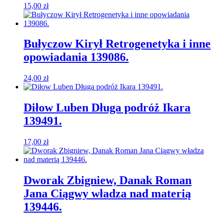
15,00
zł
Bułyczow Kirył Retrogenetyka i inne
opowiadania 139086.
24,00
zł
Diłow Luben Długa podróż Ikara
139491.
17,00
zł
Dworak Zbigniew, Danak Roman
Jana Ciągwy władza nad materią
139446.