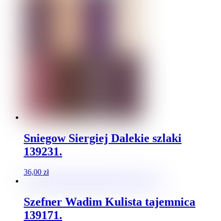
Sniegow Siergiej Dalekie szlaki
139231.
36,00
zł
Szefner Wadim Kulista tajemnica
139171.