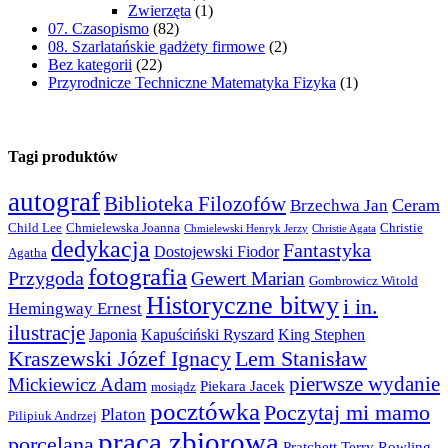
Zwierzęta
(1)
07. Czasopismo
(82)
08. Szarlatańskie gadżety firmowe
(2)
Bez kategorii
(22)
Przyrodnicze Techniczne Matematyka Fizyka
(1)
Tagi produktów
autograf
Biblioteka Filozofów
Ceram
Brzechwa Jan
Child Lee
Chmielewska Joanna
Christie
Chmielewski Henryk Jerzy
Christie Agata
dedykacja
Fantastyka
Dostojewski Fiodor
Agatha
fotografia
Przygoda
Gewert Marian
Gombrowicz Witold
Historyczne bitwy
i in.
Hemingway Ernest
ilustracje
Japonia
Kapuściński Ryszard
King Stephen
Kraszewski Józef Ignacy
Lem Stanisław
pierwsze wydanie
Mickiewicz Adam
Piekara Jacek
mosiądz
pocztówka
Poczytaj mi mamo
Platon
Pilipiuk Andrzej
praca zbiorowa
porcelana
Pratchett Terry
Rowling