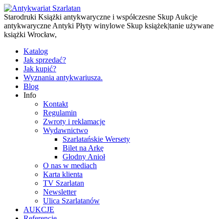
Starodruki Książki antykwaryczne i współczesne Skup Aukcje
antykwaryczne Antyki Płyty winylowe Skup książek|tanie używane
książki Wrocław,
Katalog
Jak sprzedać?
Jak kupić?
Wyznania antykwariusza.
Blog
Info
Kontakt
Regulamin
Zwroty i reklamacje
Wydawnictwo
Szarlatańskie Wersety
Bilet na Arkę
Głodny Anioł
O nas w mediach
Karta klienta
TV Szarlatan
Newsletter
Ulica Szarlatanów
AUKCJE
Referencje