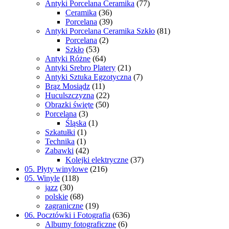
Antyki Porcelana Ceramika
(77)
Ceramika
(36)
Porcelana
(39)
Antyki Porcelana Ceramika Szkło
(81)
Porcelana
(2)
Szkło
(53)
Antyki Różne
(64)
Antyki Srebro Platery
(21)
Antyki Sztuka Egzotyczna
(7)
Brąz Mosiądz
(11)
Huculszczyzna
(22)
Obrazki święte
(50)
Porcelana
(3)
Śląska
(1)
Szkatułki
(1)
Technika
(1)
Zabawki
(42)
Kolejki elektryczne
(37)
05. Płyty winylowe
(216)
05. Winyle
(118)
jazz
(30)
polskie
(68)
zagraniczne
(19)
06. Pocztówki i Fotografia
(636)
Albumy fotograficzne
(6)