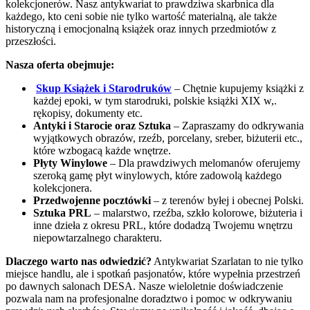
kolekcjonerów. Nasz antykwariat to prawdziwa skarbnica dla
każdego, kto ceni sobie nie tylko wartość materialną, ale także
historyczną i emocjonalną książek oraz innych przedmiotów z
przeszłości.
Nasza oferta obejmuje:
Skup Książek i Starodruków
– Chętnie kupujemy książki z
każdej epoki, w tym starodruki, polskie książki XIX w,.
rękopisy, dokumenty etc.
Antyki i Starocie oraz Sztuka
– Zapraszamy do odkrywania
wyjątkowych obrazów, rzeźb, porcelany, sreber, biżuterii etc.,
które wzbogacą każde wnętrze.
Płyty Winylowe
– Dla prawdziwych melomanów oferujemy
szeroką gamę płyt winylowych, które zadowolą każdego
kolekcjonera.
Przedwojenne pocztówki
– z terenów byłej i obecnej Polski.
Sztuka PRL
– malarstwo, rzeźba, szkło kolorowe, biżuteria i
inne dzieła z okresu PRL, które dodadzą Twojemu wnętrzu
niepowtarzalnego charakteru.
Dlaczego warto nas odwiedzić?
Antykwariat Szarlatan to nie tylko
miejsce handlu, ale i spotkań pasjonatów, które wypełnia przestrzeń
po dawnych salonach DESA. Nasze wieloletnie doświadczenie
pozwala nam na profesjonalne doradztwo i pomoc w odkrywaniu