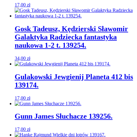
17,00
zł
Gosk Tadeusz, Kędzierski Sławomir
Galaktyka Radziecka fantastyka
naukowa 1-2 t. 139254.
34,00
zł
Gulakowski Jewgienij Planeta 412 bis
139174.
17,00
zł
Gunn James Słuchacze 139256.
17,00
zł