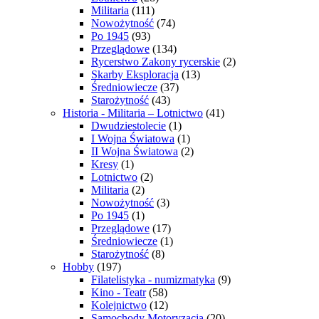
Militaria
(111)
Nowożytność
(74)
Po 1945
(93)
Przeglądowe
(134)
Rycerstwo Zakony rycerskie
(2)
Skarby Eksploracja
(13)
Średniowiecze
(37)
Starożytność
(43)
Historia - Militaria – Lotnictwo
(41)
Dwudziestolecie
(1)
I Wojna Światowa
(1)
II Wojna Światowa
(2)
Kresy
(1)
Lotnictwo
(2)
Militaria
(2)
Nowożytność
(3)
Po 1945
(1)
Przeglądowe
(17)
Średniowiecze
(1)
Starożytność
(8)
Hobby
(197)
Filatelistyka - numizmatyka
(9)
Kino - Teatr
(58)
Kolejnictwo
(12)
Samochody Motoryzacja
(20)