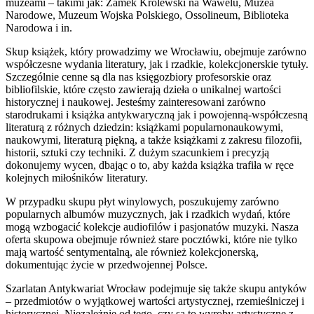
muzeami – takimi jak: Zamek Królewski na Wawelu, Muzea
Narodowe, Muzeum Wojska Polskiego, Ossolineum, Biblioteka
Narodowa i in.
Skup książek, który prowadzimy we Wrocławiu, obejmuje zarówno
współczesne wydania literatury, jak i rzadkie, kolekcjonerskie tytuły.
Szczególnie cenne są dla nas księgozbiory profesorskie oraz
bibliofilskie, które często zawierają dzieła o unikalnej wartości
historycznej i naukowej. Jesteśmy zainteresowani zarówno
starodrukami i książka antykwaryczną jak i powojenną-współczesną
literaturą z różnych dziedzin: książkami popularnonaukowymi,
naukowymi, literaturą piękną, a także książkami z zakresu filozofii,
historii, sztuki czy techniki. Z dużym szacunkiem i precyzją
dokonujemy wycen, dbając o to, aby każda książka trafiła w ręce
kolejnych miłośników literatury.
W przypadku skupu płyt winylowych, poszukujemy zarówno
popularnych albumów muzycznych, jak i rzadkich wydań, które
mogą wzbogacić kolekcje audiofilów i pasjonatów muzyki. Nasza
oferta skupowa obejmuje również stare pocztówki, które nie tylko
mają wartość sentymentalną, ale również kolekcjonerską,
dokumentując życie w przedwojennej Polsce.
Szarlatan Antykwariat Wrocław podejmuje się także skupu antyków
– przedmiotów o wyjątkowej wartości artystycznej, rzemieślniczej i
historycznej. Niezależnie od tego, czy są to wyroby artystyczne z