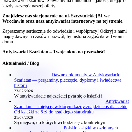
prawdziwych skarbów. Stawiamy na unikalność i jakość, dbając o
każdy szczegół naszej oferty.
Znajdziesz nas stacjonarnie na ul. Szczytnickiej 51 we
Wrocławiu oraz nasz antykwariat internetowy na tej stronie.
Zapraszamy serdecznie do odwiedzin i współpracy! Odkryj z nami
magię dawnych czasów i pozwól, by historia zagościła w Twoim
domu.
Antykwariat Szarlatan – Twoje okno na przeszłość!
Aktualności / Blog
Dawne dokumenty w Antykwariacie
Szarlatan — pergaminy, pieczęcie, dyplomy i świadectwa
historii
23/07/2026
W antykwariacie najczęściej pyta się o książki i
Antykwariat
Szarlatan — miejsce, w którym każdy znajdzie coś dla siebie
Od książki za 5 zł do rzadkiego starodruku
21/07/2026
Są miejsca, do których wchodzi się z konkretnym
Polskie książki w ozdobnych