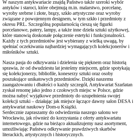
W naszym antykwariacie znajdą Państwo także szeroki wybór
antyków i staroci, które obejmują m.in. malarstwo, porcelanę,
wyroby srebrne i złote, brązy, szkło artystyczne oraz wyroby
związane z powojennym designem, w tym szkło i przedmioty z
okresu PRL. Szczególną popularnością cieszą się figurki
porcelanowe, patery, lampy, a także inne dzieła sztuki użytkowej,
które stanowią doskonałe połączenie estetyki i funkcjonalności.
Każdy z tych przedmiotów jest wybierany z wielką uwagą, by
spełniać oczekiwania najbardziej wymagających kolekcjonerów i
miłośników sztuki.
Nasza pasja do odkrywania i dzielenia się pięknem oraz historią
sprawia, że od dwudziestu lat jesteśmy miejscem, gdzie spotykają
się kolekcjonerzy, bibliofile, koneserzy sztuki oraz osoby
poszukujące unikatowych przedmiotów. Dzięki naszemu
zaangażowaniu i dbałości o każdy szczegół, Antykwariat Szarlatan
zyskał renomę jako jedno z czołowych miejsc w Polsce, gdzie
można nabyć wyjątkowe przedmioty do uzupełnienia swojej
kolekcji sztuki – działając jak miejsce łączące dawny salon DESA i
antykwariat naukowy Dom-u Książki.
Serdecznie zapraszamy do odwiedzenia naszego salonu we
Wrocławiu, jak również do korzystania z oferty antykwariatu
internetowego, gdzie na bieżąco aktualizujemy nasz asortyment,
umożliwiając Państwu odkrywanie prawdziwych skarbów
literackich, artystycznych i historycznych.