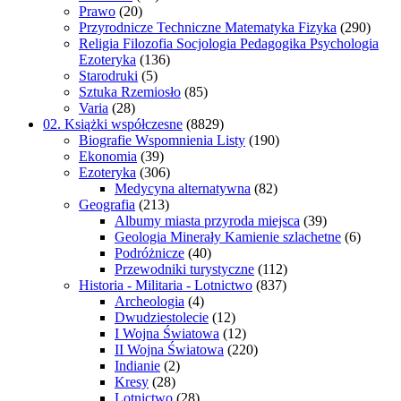
Prawo
(20)
Przyrodnicze Techniczne Matematyka Fizyka
(290)
Religia Filozofia Socjologia Pedagogika Psychologia
Ezoteryka
(136)
Starodruki
(5)
Sztuka Rzemiosło
(85)
Varia
(28)
02. Książki współczesne
(8829)
Biografie Wspomnienia Listy
(190)
Ekonomia
(39)
Ezoteryka
(306)
Medycyna alternatywna
(82)
Geografia
(213)
Albumy miasta przyroda miejsca
(39)
Geologia Minerały Kamienie szlachetne
(6)
Podróżnicze
(40)
Przewodniki turystyczne
(112)
Historia - Militaria - Lotnictwo
(837)
Archeologia
(4)
Dwudziestolecie
(12)
I Wojna Światowa
(12)
II Wojna Światowa
(220)
Indianie
(2)
Kresy
(28)
Lotnictwo
(28)