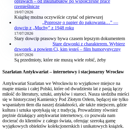
oprawach – od inkunabułów po współczesne prace
rzemieślnicze
19/07/2026
Książkę można oczywiście czytać od pierwszej
„Poproszę o papier do pakowania…” —
dowcip z „Muchy” z 1948 roku
17/07/2026
Stary dowcip prasowy bywa czasem lepszym dokumentem
Stare dzwonki z charakterem. Wybierz
dzwonek, a powiem Ci, kim jesteś – film humorystyczny
16/07/2026
Są przedmioty, które nie muszą wiele robić, żeby
Szarlatan Antykwariat – internetowy i stacjonarny Wrocław
Antykwariat Szarlatan we Wrocławiu to wyjątkowe miejsce na
mapie miasta i całej Polski, które od dwudziestu lat z pasją łączy
miłość do literatury, sztuki, antyków i staroci. Nasza siedziba mieści
się w historycznej Kamienicy Pod Złotym Orłem, będącej nie tylko
wspaniałym tłem dla naszej działalności, ale także miejscem, gdzie
kultura i sztuka spotykają się z tradycją. Prowadzimy również
prężnie działający antykwariat internetowy, co pozwala nam
docierać do klientów z całego świata, oferując szeroką gamę
wyjątkowych obiektów kolekcjonerskich i unikatowych książek.