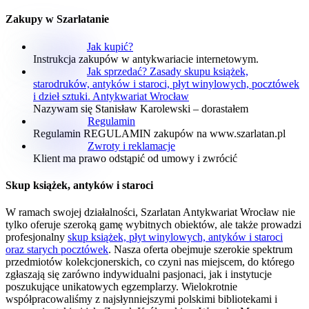
Zakupy w Szarlatanie
Jak kupić?
Instrukcja zakupów w antykwariacie internetowym.
Jak sprzedać? Zasady skupu książek,
starodruków, antyków i staroci, płyt winylowych, pocztówek
i dzieł sztuki. Antykwariat Wrocław
Nazywam się Stanisław Karolewski – dorastałem
Regulamin
Regulamin REGULAMIN zakupów na www.szarlatan.pl
Zwroty i reklamacje
Klient ma prawo odstąpić od umowy i zwrócić
Skup książek, antyków i staroci
W ramach swojej działalności, Szarlatan Antykwariat Wrocław nie
tylko oferuje szeroką gamę wybitnych obiektów, ale także prowadzi
profesjonalny
skup książek, płyt winylowych, antyków i staroci
oraz starych pocztówek
. Nasza oferta obejmuje szerokie spektrum
przedmiotów kolekcjonerskich, co czyni nas miejscem, do którego
zgłaszają się zarówno indywidualni pasjonaci, jak i instytucje
poszukujące unikatowych egzemplarzy. Wielokrotnie
współpracowaliśmy z najsłynniejszymi polskimi bibliotekami i