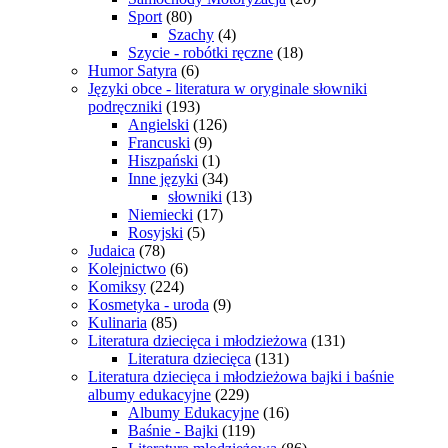
Sport
(80)
Szachy
(4)
Szycie - robótki ręczne
(18)
Humor Satyra
(6)
Języki obce - literatura w oryginale słowniki
podręczniki
(193)
Angielski
(126)
Francuski
(9)
Hiszpański
(1)
Inne języki
(34)
słowniki
(13)
Niemiecki
(17)
Rosyjski
(5)
Judaica
(78)
Kolejnictwo
(6)
Komiksy
(224)
Kosmetyka - uroda
(9)
Kulinaria
(85)
Literatura dziecięca i młodzieżowa
(131)
Literatura dziecięca
(131)
Literatura dziecięca i młodzieżowa bajki i baśnie
albumy edukacyjne
(229)
Albumy Edukacyjne
(16)
Baśnie - Bajki
(119)