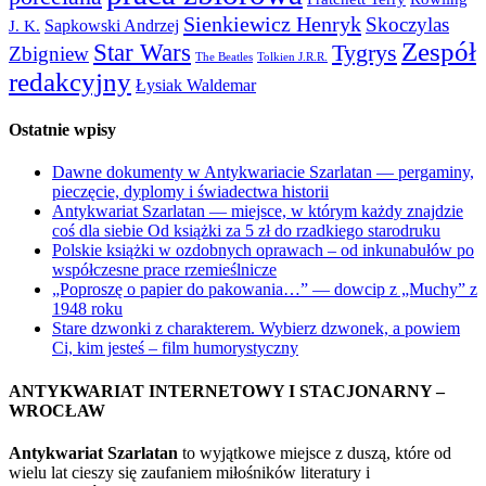
Sienkiewicz Henryk
Skoczylas
Sapkowski Andrzej
J. K.
Zespół
Star Wars
Tygrys
Zbigniew
The Beatles
Tolkien J.R.R.
redakcyjny
Łysiak Waldemar
Ostatnie wpisy
Dawne dokumenty w Antykwariacie Szarlatan — pergaminy,
pieczęcie, dyplomy i świadectwa historii
Antykwariat Szarlatan — miejsce, w którym każdy znajdzie
coś dla siebie Od książki za 5 zł do rzadkiego starodruku
Polskie książki w ozdobnych oprawach – od inkunabułów po
współczesne prace rzemieślnicze
„Poproszę o papier do pakowania…” — dowcip z „Muchy” z
1948 roku
Stare dzwonki z charakterem. Wybierz dzwonek, a powiem
Ci, kim jesteś – film humorystyczny
ANTYKWARIAT INTERNETOWY I STACJONARNY –
WROCŁAW
Antykwariat Szarlatan
to wyjątkowe miejsce z duszą, które od
wielu lat cieszy się zaufaniem miłośników literatury i