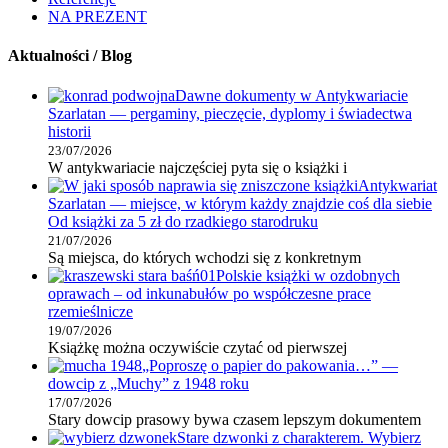
NA PREZENT
Aktualności / Blog
Dawne dokumenty w Antykwariacie
Szarlatan — pergaminy, pieczęcie, dyplomy i świadectwa
historii
23/07/2026
W antykwariacie najczęściej pyta się o książki i
Antykwariat
Szarlatan — miejsce, w którym każdy znajdzie coś dla siebie
Od książki za 5 zł do rzadkiego starodruku
21/07/2026
Są miejsca, do których wchodzi się z konkretnym
Polskie książki w ozdobnych
oprawach – od inkunabułów po współczesne prace
rzemieślnicze
19/07/2026
Książkę można oczywiście czytać od pierwszej
„Poproszę o papier do pakowania…” —
dowcip z „Muchy” z 1948 roku
17/07/2026
Stary dowcip prasowy bywa czasem lepszym dokumentem
Stare dzwonki z charakterem. Wybierz