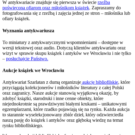
W antykwariacie znajduje się pierwsza w świecie
rzeźba
poświęcona ofiarom oraz miłośnikom książek
. Zapraszamy do
fotografowania się z rzeźbą i zajęcia jednej ze stron – miłośnika lub
ofiary książek.
Wyznania antykwariusza
To miniatury z antykwarycznymi wspomnieniami – dostępne w
wersji tekstowej oraz audio. Dotyczą klientów antykwariatu oraz
wizyt w sprawie skupu książek i antyków we Wrocławiu i nie tylko
–
posłuchajcie Państwo.
Aukcje książek we Wrocławiu
Antykwariat Szarlatan z dumą organizuje
aukcje bibliofilskie
, które
przyciągają kolekcjonerów i miłośników literatury z całej Polski
oraz zagranicy. Nasze aukcje stanowią wyjątkową okazję, by
zdobyć książki, starodruki i inne cenne obiekty, które
niejednokrotnie są prawdziwymi białymi krukami – unikatowymi
egzemplarzami, które rzadko pojawiają się na rynku. Każda aukcja
to starannie wyselekcjonowany zbiór dzieł, który odzwierciedla
naszą pasję do książek i antyków oraz głęboką wiedzę na temat
rynku bibliofilskiego.