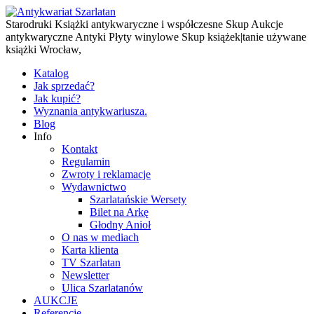
Starodruki Książki antykwaryczne i współczesne Skup Aukcje
antykwaryczne Antyki Płyty winylowe Skup książek|tanie używane
książki Wrocław,
Katalog
Jak sprzedać?
Jak kupić?
Wyznania antykwariusza.
Blog
Info
Kontakt
Regulamin
Zwroty i reklamacje
Wydawnictwo
Szarlatańskie Wersety
Bilet na Arkę
Głodny Anioł
O nas w mediach
Karta klienta
TV Szarlatan
Newsletter
Ulica Szarlatanów
AUKCJE
Referencje