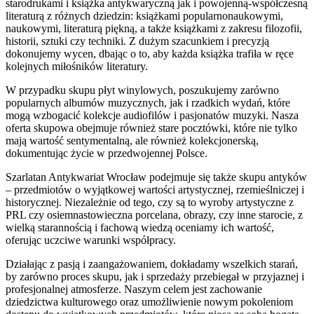
starodrukami i książka antykwaryczną jak i powojenną-współczesną
literaturą z różnych dziedzin: książkami popularnonaukowymi,
naukowymi, literaturą piękną, a także książkami z zakresu filozofii,
historii, sztuki czy techniki. Z dużym szacunkiem i precyzją
dokonujemy wycen, dbając o to, aby każda książka trafiła w ręce
kolejnych miłośników literatury.
W przypadku skupu płyt winylowych, poszukujemy zarówno
popularnych albumów muzycznych, jak i rzadkich wydań, które
mogą wzbogacić kolekcje audiofilów i pasjonatów muzyki. Nasza
oferta skupowa obejmuje również stare pocztówki, które nie tylko
mają wartość sentymentalną, ale również kolekcjonerską,
dokumentując życie w przedwojennej Polsce.
Szarlatan Antykwariat Wrocław podejmuje się także skupu antyków
– przedmiotów o wyjątkowej wartości artystycznej, rzemieślniczej i
historycznej. Niezależnie od tego, czy są to wyroby artystyczne z
PRL czy osiemnastowieczna porcelana, obrazy, czy inne starocie, z
wielką starannością i fachową wiedzą oceniamy ich wartość,
oferując uczciwe warunki współpracy.
Działając z pasją i zaangażowaniem, dokładamy wszelkich starań,
by zarówno proces skupu, jak i sprzedaży przebiegał w przyjaznej i
profesjonalnej atmosferze. Naszym celem jest zachowanie
dziedzictwa kulturowego oraz umożliwienie nowym pokoleniom