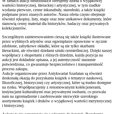
W ramach aukcji bibliofilskich oferujemy dzieła o wyjątkowej
wartości historycznej, literackiej i artystycznej, w tym rzadkie
wydania pierwsze, cenne inkunabuły, starodruki, a także książki
podpisane przez znanych autorów. Nasza oferta często obejmuje
również rękopisy, listy, mapy oraz inne unikatowe dokumenty, które
stanowią cenny materiał dla historyków, badaczy oraz prywatnych
kolekcjonerów.
Szczególnym zainteresowaniem cieszą się także książki ilustrowane
przez wybitnych artystów oraz egzemplarze oprawione w ręcznie
zdobione, zabytkowe okładki, które są nie tylko skarbami
literackimi, ale również dziełami sztuki rzemieślniczej. Dzięki naszej
współpracy z ekspertami z różnych dziedzin, każda pozycja na
aukcji jest dokładnie opisana, a jej autentyczność starannie
potwierdzona, co gwarantuje bezpieczeństwo i transparentność
procesu zakupu.
Aukcje organizowane przez Antykwariat Szarlatan są również
doskonałą okazją do pozyskania książek o tematyce naukowej,
filozoficznej, historycznej czy artystycznej, które są trudno dostępne
na rynku. Współpracujemy z renomowanymi kolekcjonerami,
instytucjami kulturalnymi oraz prywatnymi osobami, co pozwala
nam na zgromadzenie i zaoferowanie niezwykle szerokiego
asortymentu książek i druków o wyjątkowej wartości merytorycznej
i historycznej.