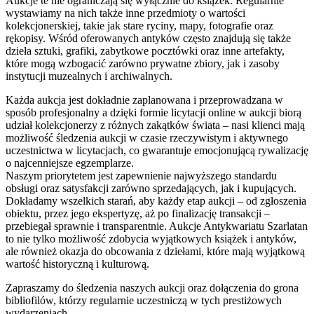
Aukcje te nie ograniczają się wyłącznie do książek. Regularnie
wystawiamy na nich także inne przedmioty o wartości
kolekcjonerskiej, takie jak stare ryciny, mapy, fotografie oraz
rękopisy. Wśród oferowanych antyków często znajdują się także
dzieła sztuki, grafiki, zabytkowe pocztówki oraz inne artefakty,
które mogą wzbogacić zarówno prywatne zbiory, jak i zasoby
instytucji muzealnych i archiwalnych.
Każda aukcja jest dokładnie zaplanowana i przeprowadzana w
sposób profesjonalny a dzięki formie licytacji online w aukcji biorą
udział kolekcjonerzy z różnych zakątków świata – nasi klienci mają
możliwość śledzenia aukcji w czasie rzeczywistym i aktywnego
uczestnictwa w licytacjach, co gwarantuje emocjonującą rywalizację
o najcenniejsze egzemplarze.
Naszym priorytetem jest zapewnienie najwyższego standardu
obsługi oraz satysfakcji zarówno sprzedających, jak i kupujących.
Dokładamy wszelkich starań, aby każdy etap aukcji – od zgłoszenia
obiektu, przez jego ekspertyzę, aż po finalizację transakcji –
przebiegał sprawnie i transparentnie. Aukcje Antykwariatu Szarlatan
to nie tylko możliwość zdobycia wyjątkowych książek i antyków,
ale również okazja do obcowania z dziełami, które mają wyjątkową
wartość historyczną i kulturową.
Zapraszamy do śledzenia naszych aukcji oraz dołączenia do grona
bibliofilów, którzy regularnie uczestniczą w tych prestiżowych
wydarzeniach.