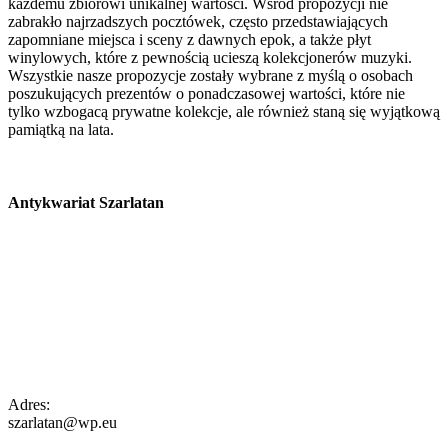
każdemu zbiorowi unikalnej wartości. Wśród propozycji nie
zabrakło najrzadszych pocztówek, często przedstawiających
zapomniane miejsca i sceny z dawnych epok, a także płyt
winylowych, które z pewnością ucieszą kolekcjonerów muzyki.
Wszystkie nasze propozycje zostały wybrane z myślą o osobach
poszukujących prezentów o ponadczasowej wartości, które nie
tylko wzbogacą prywatne kolekcje, ale również staną się wyjątkową
pamiątką na lata.
Antykwariat Szarlatan
Adres:
szarlatan@wp.eu