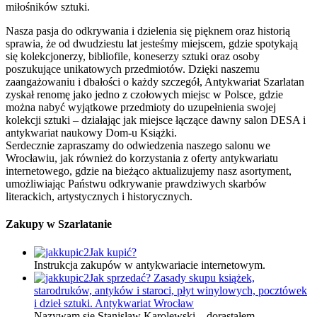
miłośników sztuki.
Nasza pasja do odkrywania i dzielenia się pięknem oraz historią
sprawia, że od dwudziestu lat jesteśmy miejscem, gdzie spotykają
się kolekcjonerzy, bibliofile, koneserzy sztuki oraz osoby
poszukujące unikatowych przedmiotów. Dzięki naszemu
zaangażowaniu i dbałości o każdy szczegół, Antykwariat Szarlatan
zyskał renomę jako jedno z czołowych miejsc w Polsce, gdzie
można nabyć wyjątkowe przedmioty do uzupełnienia swojej
kolekcji sztuki – działając jak miejsce łączące dawny salon DESA i
antykwariat naukowy Dom-u Książki.
Serdecznie zapraszamy do odwiedzenia naszego salonu we
Wrocławiu, jak również do korzystania z oferty antykwariatu
internetowego, gdzie na bieżąco aktualizujemy nasz asortyment,
umożliwiając Państwu odkrywanie prawdziwych skarbów
literackich, artystycznych i historycznych.
Zakupy w Szarlatanie
Jak kupić?
Instrukcja zakupów w antykwariacie internetowym.
Jak sprzedać? Zasady skupu książek,
starodruków, antyków i staroci, płyt winylowych, pocztówek
i dzieł sztuki. Antykwariat Wrocław
Nazywam się Stanisław Karolewski – dorastałem