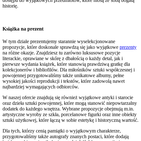
dostępu do wyjątkowych przedmiotów, które niosą ze sobą bogatą
historię.
Książka na prezent
W tym dziale prezentujemy starannie wyselekcjonowane
propozycje, które doskonale sprawdzą się jako wyjątkowe
prezenty
na różne okazje. Znajdziesz tu zarówno luksusowe pozycje
literackie, oprawiane w skórę z dbałością o każdy detal, jak i
pierwsze wydania książek, które stanowią prawdziwą gratkę dla
kolekcjonerów i bibliofilów. Dla miłośników sztuki współczesnej i
powojennej przygotowaliśmy także unikatowe albumy, pełne
wysokiej jakości reprodukcji i tekstów, które zadowolą nawet
najbardziej wymagających odbiorców.
W naszej ofercie znajdują się również wyjątkowe antyki i starocie
oraz dzieła sztuki powojennej, które mogą stanowić niepowtarzalny
dodatek do każdego wnętrza. Wybrane propozycje obejmują m.in.
artystyczne wyroby ze szkła, porcelanowe figurki oraz inne obiekty
sztuki użytkowej, które łączą w sobie estetykę i historyczną wartość.
Dla tych, którzy cenią pamiątki o wyjątkowym charakterze,
przygotowaliśmy także autografy znanych postaci, które dodają