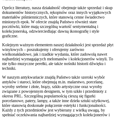
Oprócz literatury, nasza działalność obejmuje także sprzedaż i skup
dokumentów historycznych, rękopisów oraz innych wyjątkowych
materiałów piśmienniczych, które stanowią cenne świadectwo
minionych epok. W ofercie znajdą Państwo również stare
pocztówki, które mają szczególną wartość sentymentalną i
kolekcjonerską, odzwierciedlając dawną ikonografię i style
graficzne.
Kolejnym ważnym elementem naszej działalności jest sprzedaż płyt
winylowych – poszukujemy i oferujemy zarówno
wielkonakładowe, jak i rzadkie wydania, które zadowolą nawet
najbardziej wymagających melomanów i kolekcjonerów winyli. To
nie tylko muzyczne perełki, ale także nośniki historii dźwięku i
techniki.
W naszym antykwariacie znajdą Państwo także szeroki wybór
antyków i staroci, które obejmują m.in. malarstwo, porcelanę,
wyroby srebrne i złote, brązy, szkło artystyczne oraz wyroby
związane z powojennym designem, w tym szkło i przedmioty z
okresu PRL. Szczególną popularnością cieszą się figurki
porcelanowe, patery, lampy, a także inne dzieła sztuki użytkowej,
które stanowią doskonałe połączenie estetyki i funkcjonalności.
Każdy z tych przedmiotów jest wybierany z wielką uwagą, by
spełniać oczekiwania najbardziej wymagających kolekcjonerów i