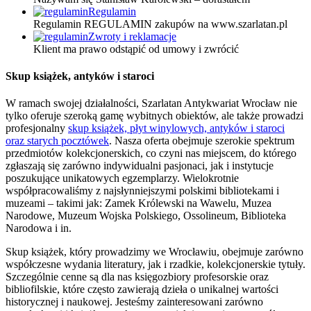
Regulamin
Regulamin REGULAMIN zakupów na www.szarlatan.pl
Zwroty i reklamacje
Klient ma prawo odstąpić od umowy i zwrócić
Skup książek, antyków i staroci
W ramach swojej działalności, Szarlatan Antykwariat Wrocław nie
tylko oferuje szeroką gamę wybitnych obiektów, ale także prowadzi
profesjonalny
skup książek, płyt winylowych, antyków i staroci
oraz starych pocztówek
. Nasza oferta obejmuje szerokie spektrum
przedmiotów kolekcjonerskich, co czyni nas miejscem, do którego
zgłaszają się zarówno indywidualni pasjonaci, jak i instytucje
poszukujące unikatowych egzemplarzy. Wielokrotnie
współpracowaliśmy z najsłynniejszymi polskimi bibliotekami i
muzeami – takimi jak: Zamek Królewski na Wawelu, Muzea
Narodowe, Muzeum Wojska Polskiego, Ossolineum, Biblioteka
Narodowa i in.
Skup książek, który prowadzimy we Wrocławiu, obejmuje zarówno
współczesne wydania literatury, jak i rzadkie, kolekcjonerskie tytuły.
Szczególnie cenne są dla nas księgozbiory profesorskie oraz
bibliofilskie, które często zawierają dzieła o unikalnej wartości
historycznej i naukowej. Jesteśmy zainteresowani zarówno