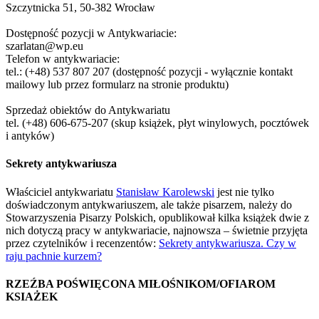
Szczytnicka 51, 50-382 Wrocław
Dostępność pozycji w Antykwariacie:
szarlatan@wp.eu
Telefon w antykwariacie:
tel.: (+48) 537 807 207 (dostępność pozycji - wyłącznie kontakt
mailowy lub przez formularz na stronie produktu)
Sprzedaż obiektów do Antykwariatu
tel. (+48) 606-675-207 (skup książek, płyt winylowych, pocztówek
i antyków)
Sekrety antykwariusza
Właściciel antykwariatu
Stanisław Karolewski
jest nie tylko
doświadczonym antykwariuszem, ale także pisarzem, należy do
Stowarzyszenia Pisarzy Polskich, opublikował kilka książek dwie z
nich dotyczą pracy w antykwariacie, najnowsza – świetnie przyjęta
przez czytelników i recenzentów:
Sekrety antykwariusza. Czy w
raju pachnie kurzem?
RZEŹBA POŚWIĘCONA MIŁOŚNIKOM/OFIAROM
KSIAŻEK