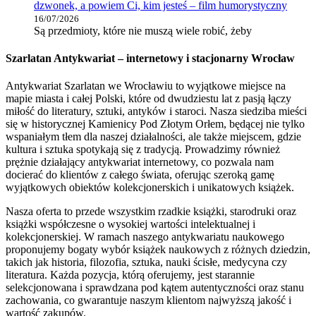
dzwonek, a powiem Ci, kim jesteś – film humorystyczny
16/07/2026
Są przedmioty, które nie muszą wiele robić, żeby
Szarlatan Antykwariat – internetowy i stacjonarny Wrocław
Antykwariat Szarlatan we Wrocławiu to wyjątkowe miejsce na
mapie miasta i całej Polski, które od dwudziestu lat z pasją łączy
miłość do literatury, sztuki, antyków i staroci. Nasza siedziba mieści
się w historycznej Kamienicy Pod Złotym Orłem, będącej nie tylko
wspaniałym tłem dla naszej działalności, ale także miejscem, gdzie
kultura i sztuka spotykają się z tradycją. Prowadzimy również
prężnie działający antykwariat internetowy, co pozwala nam
docierać do klientów z całego świata, oferując szeroką gamę
wyjątkowych obiektów kolekcjonerskich i unikatowych książek.
Nasza oferta to przede wszystkim rzadkie książki, starodruki oraz
książki współczesne o wysokiej wartości intelektualnej i
kolekcjonerskiej. W ramach naszego antykwariatu naukowego
proponujemy bogaty wybór książek naukowych z różnych dziedzin,
takich jak historia, filozofia, sztuka, nauki ścisłe, medycyna czy
literatura. Każda pozycja, którą oferujemy, jest starannie
selekcjonowana i sprawdzana pod kątem autentyczności oraz stanu
zachowania, co gwarantuje naszym klientom najwyższą jakość i
wartość zakupów.