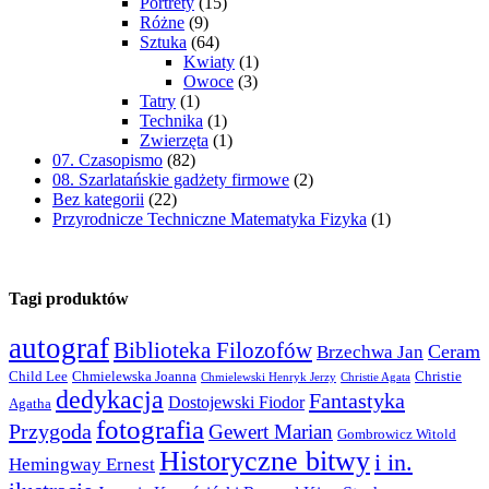
Portrety
(15)
Różne
(9)
Sztuka
(64)
Kwiaty
(1)
Owoce
(3)
Tatry
(1)
Technika
(1)
Zwierzęta
(1)
07. Czasopismo
(82)
08. Szarlatańskie gadżety firmowe
(2)
Bez kategorii
(22)
Przyrodnicze Techniczne Matematyka Fizyka
(1)
Tagi produktów
autograf
Biblioteka Filozofów
Ceram
Brzechwa Jan
Child Lee
Chmielewska Joanna
Christie
Chmielewski Henryk Jerzy
Christie Agata
dedykacja
Fantastyka
Dostojewski Fiodor
Agatha
fotografia
Przygoda
Gewert Marian
Gombrowicz Witold
Historyczne bitwy
i in.
Hemingway Ernest