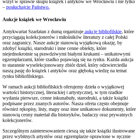
wizyt w sprawie skupu książek i antyków we Wrocławiu i nie tylko
–
posłuchajcie Państwo.
Aukcje książek we Wrocławiu
Antykwariat Szarlatan z dumą organizuje
aukcje bibliofilskie
, które
przyciągają kolekcjonerów i miłośników literatury z całej Polski
oraz zagranicy. Nasze aukcje stanowią wyjątkową okazję, by
zdobyć książki, starodruki i inne cenne obiekty, które
niejednokrotnie są prawdziwymi białymi krukami – unikatowymi
egzemplarzami, które rzadko pojawiają się na rynku. Każda aukcja
to starannie wyselekcjonowany zbiór dzieł, który odzwierciedla
naszą pasję do książek i antyków oraz głęboką wiedzę na temat
rynku bibliofilskiego.
W ramach aukcji bibliofilskich oferujemy dzieła o wyjątkowej
wartości historycznej, literackiej i artystycznej, w tym rzadkie
wydania pierwsze, cenne inkunabuły, starodruki, a także książki
podpisane przez znanych autorów. Nasza oferta często obejmuje
również rękopisy, listy, mapy oraz inne unikatowe dokumenty, które
stanowią cenny materiał dla historyków, badaczy oraz prywatnych
kolekcjonerów.
Szczególnym zainteresowaniem cieszą się także książki ilustrowane
przez wybitnych artystów oraz egzemplarze oprawione w ręcznie