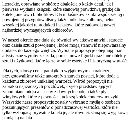
literackie, oprawiane w skórę z dbałością o każdy detal, jak i
pierwsze wydania książek, które stanowią prawdziwą gratkę dla
kolekcjonerów i bibliofilów. Dla miłośników sztuki współczesnej i
powojennej przygotowaliśmy także unikatowe albumy, pełne
wysokiej jakości reprodukcji i tekstów, które zadowolą nawet
najbardziej wymagających odbiorców.
W naszej ofercie znajdują się również wyjątkowe antyki i starocie
oraz dzieła sztuki powojennej, które mogą stanowić niepowtarzalny
dodatek do każdego wnętrza. Wybrane propozycje obejmują m.in.
artystyczne wyroby ze szkła, porcelanowe figurki oraz inne obiekty
sztuki użytkowej, które łączą w sobie estetykę i historyczną wartość.
Dla tych, którzy cenią pamiątki o wyjątkowym charakterze,
przygotowaliśmy także autografy znanych postaci, które dodają
każdemu zbiorowi unikalnej wartości. Wśród propozycji nie
zabrakło najrzadszych pocztówek, często przedstawiających
zapomniane miejsca i sceny z dawnych epok, a także płyt
winylowych, które z pewnością ucieszą kolekcjonerów muzyki.
Wszystkie nasze propozycje zostały wybrane z myślą o osobach
poszukujących prezentów o ponadczasowej wartości, które nie
tylko wzbogacą prywatne kolekcje, ale również staną się wyjątkową
pamiątką na lata.