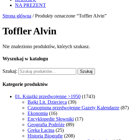
NA PREZENT
Strona główna
/ Produkty oznaczone “Toffler Alvin”
Toffler Alvin
Nie znaleziono produktów, których szukasz.
Wyszukaj w katalogu
Szukaj:
Szukaj
Kategorie produktów
01. Książki przedwojenne >1950
(1743)
Bajki Lit. Dziecięca
(39)
Czasopisma przedwojenne Gazety Kalendarze
(87)
Ekonomia
(16)
Encyklopedie Słowniki
(17)
Geografia Podróże
(89)
Greka Łacina
(25)
Historia Biografie
(208)