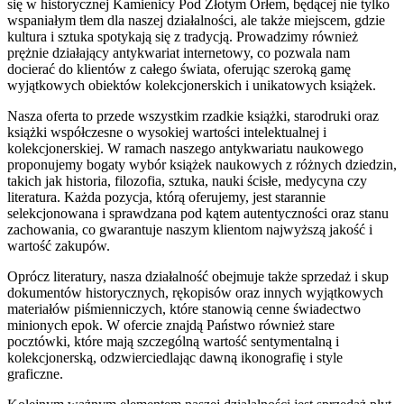
się w historycznej Kamienicy Pod Złotym Orłem, będącej nie tylko
wspaniałym tłem dla naszej działalności, ale także miejscem, gdzie
kultura i sztuka spotykają się z tradycją. Prowadzimy również
prężnie działający antykwariat internetowy, co pozwala nam
docierać do klientów z całego świata, oferując szeroką gamę
wyjątkowych obiektów kolekcjonerskich i unikatowych książek.
Nasza oferta to przede wszystkim rzadkie książki, starodruki oraz
książki współczesne o wysokiej wartości intelektualnej i
kolekcjonerskiej. W ramach naszego antykwariatu naukowego
proponujemy bogaty wybór książek naukowych z różnych dziedzin,
takich jak historia, filozofia, sztuka, nauki ścisłe, medycyna czy
literatura. Każda pozycja, którą oferujemy, jest starannie
selekcjonowana i sprawdzana pod kątem autentyczności oraz stanu
zachowania, co gwarantuje naszym klientom najwyższą jakość i
wartość zakupów.
Oprócz literatury, nasza działalność obejmuje także sprzedaż i skup
dokumentów historycznych, rękopisów oraz innych wyjątkowych
materiałów piśmienniczych, które stanowią cenne świadectwo
minionych epok. W ofercie znajdą Państwo również stare
pocztówki, które mają szczególną wartość sentymentalną i
kolekcjonerską, odzwierciedlając dawną ikonografię i style
graficzne.