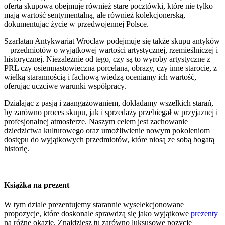
oferta skupowa obejmuje również stare pocztówki, które nie tylko
mają wartość sentymentalną, ale również kolekcjonerską,
dokumentując życie w przedwojennej Polsce.
Szarlatan Antykwariat Wrocław podejmuje się także skupu antyków
– przedmiotów o wyjątkowej wartości artystycznej, rzemieślniczej i
historycznej. Niezależnie od tego, czy są to wyroby artystyczne z
PRL czy osiemnastowieczna porcelana, obrazy, czy inne starocie, z
wielką starannością i fachową wiedzą oceniamy ich wartość,
oferując uczciwe warunki współpracy.
Działając z pasją i zaangażowaniem, dokładamy wszelkich starań,
by zarówno proces skupu, jak i sprzedaży przebiegał w przyjaznej i
profesjonalnej atmosferze. Naszym celem jest zachowanie
dziedzictwa kulturowego oraz umożliwienie nowym pokoleniom
dostępu do wyjątkowych przedmiotów, które niosą ze sobą bogatą
historię.
Książka na prezent
W tym dziale prezentujemy starannie wyselekcjonowane
propozycje, które doskonale sprawdzą się jako wyjątkowe
prezenty
na różne okazje. Znajdziesz tu zarówno luksusowe pozycje