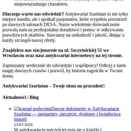
niepowtarzalnego charakteru.
Dlaczego warto nas odwiedzić?
Antykwariat Szarlatan to nie tylko
miejsce handlu, ale i spotkań pasjonatów, które wypełnia przestrzeń
po dawnych salonach DESA. Nasze wieloletnie doświadczenie
pozwala nam na profesjonalne doradztwo i pomoc w odkrywaniu
prawdziwych skarbów. Stawiamy na unikalność i jakość, dbając o
każdy szczegół naszej oferty.
Znajdziesz nas stacjonarnie na ul. Szczytnickiej 51 we
Wrocławiu oraz nasz antykwariat internetowy na tej stronie.
Zapraszamy serdecznie do odwiedzin i współpracy! Odkryj z nami
magię dawnych czasów i pozwól, by historia zagościła w Twoim
domu.
Antykwariat Szarlatan – Twoje okno na przeszłość!
Aktualności / Blog
Dawne dokumenty w Antykwariacie
Szarlatan — pergaminy, pieczęcie, dyplomy i świadectwa
historii
23/07/2026
W antykwariacie najczęściej pyta się o książki i