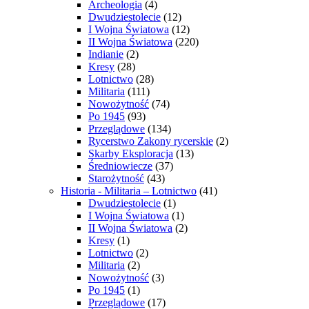
Archeologia
(4)
Dwudziestolecie
(12)
I Wojna Światowa
(12)
II Wojna Światowa
(220)
Indianie
(2)
Kresy
(28)
Lotnictwo
(28)
Militaria
(111)
Nowożytność
(74)
Po 1945
(93)
Przeglądowe
(134)
Rycerstwo Zakony rycerskie
(2)
Skarby Eksploracja
(13)
Średniowiecze
(37)
Starożytność
(43)
Historia - Militaria – Lotnictwo
(41)
Dwudziestolecie
(1)
I Wojna Światowa
(1)
II Wojna Światowa
(2)
Kresy
(1)
Lotnictwo
(2)
Militaria
(2)
Nowożytność
(3)
Po 1945
(1)
Przeglądowe
(17)