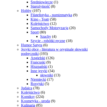
Średniowiecze
(1)
Starożytność
(8)
Hobby
(197)
Filatelistyka - numizmatyka
(9)
Kino - Teatr
(58)
Kolejnictwo
(12)
Samochody Motoryzacja
(20)
Sport
(80)
Szachy
(4)
Szycie - robótki ręczne
(18)
Humor Satyra
(6)
Języki obce - literatura w oryginale słowniki
podręczniki
(193)
Angielski
(126)
Francuski
(9)
Hiszpański
(1)
Inne języki
(34)
słowniki
(13)
Niemiecki
(17)
Rosyjski
(5)
Judaica
(78)
Kolejnictwo
(6)
Komiksy
(224)
Kosmetyka - uroda
(9)
Kulinaria
(85)