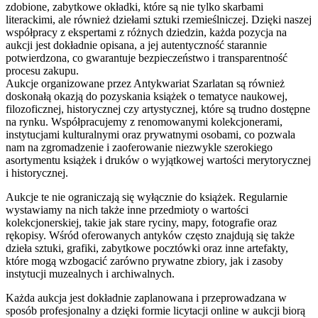
zdobione, zabytkowe okładki, które są nie tylko skarbami
literackimi, ale również dziełami sztuki rzemieślniczej. Dzięki naszej
współpracy z ekspertami z różnych dziedzin, każda pozycja na
aukcji jest dokładnie opisana, a jej autentyczność starannie
potwierdzona, co gwarantuje bezpieczeństwo i transparentność
procesu zakupu.
Aukcje organizowane przez Antykwariat Szarlatan są również
doskonałą okazją do pozyskania książek o tematyce naukowej,
filozoficznej, historycznej czy artystycznej, które są trudno dostępne
na rynku. Współpracujemy z renomowanymi kolekcjonerami,
instytucjami kulturalnymi oraz prywatnymi osobami, co pozwala
nam na zgromadzenie i zaoferowanie niezwykle szerokiego
asortymentu książek i druków o wyjątkowej wartości merytorycznej
i historycznej.
Aukcje te nie ograniczają się wyłącznie do książek. Regularnie
wystawiamy na nich także inne przedmioty o wartości
kolekcjonerskiej, takie jak stare ryciny, mapy, fotografie oraz
rękopisy. Wśród oferowanych antyków często znajdują się także
dzieła sztuki, grafiki, zabytkowe pocztówki oraz inne artefakty,
które mogą wzbogacić zarówno prywatne zbiory, jak i zasoby
instytucji muzealnych i archiwalnych.
Każda aukcja jest dokładnie zaplanowana i przeprowadzana w
sposób profesjonalny a dzięki formie licytacji online w aukcji biorą