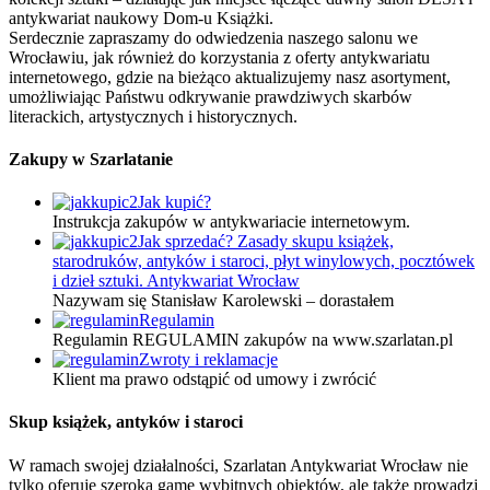
antykwariat naukowy Dom-u Książki.
Serdecznie zapraszamy do odwiedzenia naszego salonu we
Wrocławiu, jak również do korzystania z oferty antykwariatu
internetowego, gdzie na bieżąco aktualizujemy nasz asortyment,
umożliwiając Państwu odkrywanie prawdziwych skarbów
literackich, artystycznych i historycznych.
Zakupy w Szarlatanie
Jak kupić?
Instrukcja zakupów w antykwariacie internetowym.
Jak sprzedać? Zasady skupu książek,
starodruków, antyków i staroci, płyt winylowych, pocztówek
i dzieł sztuki. Antykwariat Wrocław
Nazywam się Stanisław Karolewski – dorastałem
Regulamin
Regulamin REGULAMIN zakupów na www.szarlatan.pl
Zwroty i reklamacje
Klient ma prawo odstąpić od umowy i zwrócić
Skup książek, antyków i staroci
W ramach swojej działalności, Szarlatan Antykwariat Wrocław nie
tylko oferuje szeroką gamę wybitnych obiektów, ale także prowadzi