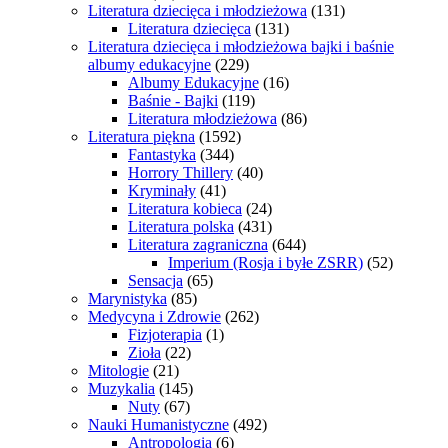
Literatura dziecięca i młodzieżowa
(131)
Literatura dziecięca
(131)
Literatura dziecięca i młodzieżowa bajki i baśnie
albumy edukacyjne
(229)
Albumy Edukacyjne
(16)
Baśnie - Bajki
(119)
Literatura młodzieżowa
(86)
Literatura piękna
(1592)
Fantastyka
(344)
Horrory Thillery
(40)
Kryminały
(41)
Literatura kobieca
(24)
Literatura polska
(431)
Literatura zagraniczna
(644)
Imperium (Rosja i byłe ZSRR)
(52)
Sensacja
(65)
Marynistyka
(85)
Medycyna i Zdrowie
(262)
Fizjoterapia
(1)
Zioła
(22)
Mitologie
(21)
Muzykalia
(145)
Nuty
(67)
Nauki Humanistyczne
(492)
Antropologia
(6)