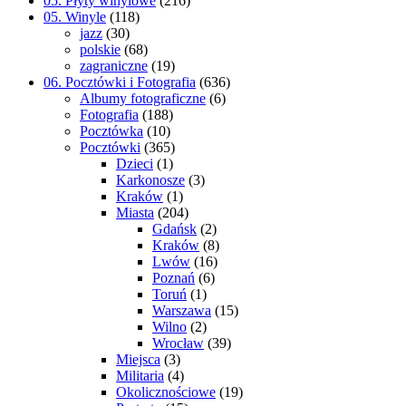
05. Płyty winylowe
(216)
05. Winyle
(118)
jazz
(30)
polskie
(68)
zagraniczne
(19)
06. Pocztówki i Fotografia
(636)
Albumy fotograficzne
(6)
Fotografia
(188)
Pocztówka
(10)
Pocztówki
(365)
Dzieci
(1)
Karkonosze
(3)
Kraków
(1)
Miasta
(204)
Gdańsk
(2)
Kraków
(8)
Lwów
(16)
Poznań
(6)
Toruń
(1)
Warszawa
(15)
Wilno
(2)
Wrocław
(39)
Miejsca
(3)
Militaria
(4)
Okolicznościowe
(19)