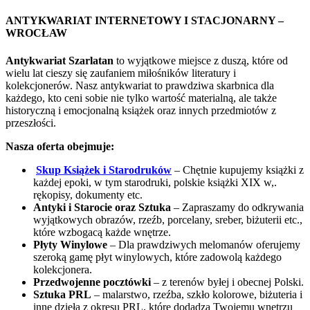
ANTYKWARIAT INTERNETOWY I STACJONARNY –
WROCŁAW
Antykwariat Szarlatan
to wyjątkowe miejsce z duszą, które od
wielu lat cieszy się zaufaniem miłośników literatury i
kolekcjonerów. Nasz antykwariat to prawdziwa skarbnica dla
każdego, kto ceni sobie nie tylko wartość materialną, ale także
historyczną i emocjonalną książek oraz innych przedmiotów z
przeszłości.
Nasza oferta obejmuje:
Skup Książek i Starodruków
– Chętnie kupujemy książki z
każdej epoki, w tym starodruki, polskie książki XIX w,.
rękopisy, dokumenty etc.
Antyki i Starocie oraz Sztuka
– Zapraszamy do odkrywania
wyjątkowych obrazów, rzeźb, porcelany, sreber, biżuterii etc.,
które wzbogacą każde wnętrze.
Płyty Winylowe
– Dla prawdziwych melomanów oferujemy
szeroką gamę płyt winylowych, które zadowolą każdego
kolekcjonera.
Przedwojenne pocztówki
– z terenów byłej i obecnej Polski.
Sztuka PRL
– malarstwo, rzeźba, szkło kolorowe, biżuteria i
inne dzieła z okresu PRL, które dodadzą Twojemu wnętrzu