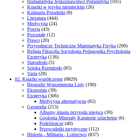
Humanistyka Jęzkoznawstwo Polonistyka
(105)
Książki w języku niemieckim
(26)
Kulinaria Poradniki
(8)
Literatura
(444)
Medycyna
(24)
Poezja
(43)
Pozostałe
(12)
Prawo
(20)
Przyrodnicze Techniczne Matematyka Fizyka
(290)
Religia Filozofia Socjologia Pedagogika Psychologia
Ezoteryka
(136)
Starodruki
(5)
Sztuka Rzemiosło
(85)
Varia
(28)
02. Książki współczesne
(8829)
Biografie Wspomnienia Listy
(190)
Ekonomia
(39)
Ezoteryka
(306)
Medycyna alternatywna
(82)
Geografia
(213)
Albumy miasta przyroda miejsca
(39)
Geologia Minerały Kamienie szlachetne
(6)
Podróżnicze
(40)
Przewodniki turystyczne
(112)
Historia - Militaria - Lotnictwo
(837)