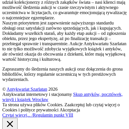
udział kolekcjonerzy z różnych zakątków świata – nasi klienci mają
możliwość śledzenia aukcji w czasie rzeczywistym i aktywnego
uczestnictwa w licytacjach, co gwarantuje emocjonującą rywalizację
o najcenniejsze egzemplarze.
Naszym priorytetem jest zapewnienie najwyższego standardu
obsługi oraz satysfakcji zarówno sprzedających, jak i kupujących.
Dokładamy wszelkich starań, aby każdy etap aukcji – od zgłoszenia
obiektu, przez jego ekspertyzę, aż po finalizację transakcji –
przebiegał sprawnie i transparentnie. Aukcje Antykwariatu Szarlatan
to nie tylko możliwość zdobycia wyjątkowych książek i antyków,
ale również okazja do obcowania z dziełami, które mają wyjątkową
wartość historyczną i kulturową.
Zapraszamy do śledzenia naszych aukcji oraz dołączenia do grona
bibliofilów, którzy regularnie uczestniczą w tych prestiżowych
wydarzeniach.
©
Antykwariat Szarlatan
2026
Antykwariat internetowy i stacjonarny
Skup antyków, pocztówek,
winyli i książek Wrocław
Ta strona używa plików Cookies. Zaakceptuj lub czytaj więcej o
Cookies i polityce prywatności
Akceptacja
Czytaj więcej... /Regulamin punkt VIII