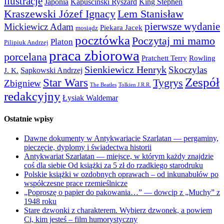
ilustracje
Japonia
Kapuściński Ryszard
King Stephen
Kraszewski Józef Ignacy
Lem Stanisław
pierwsze wydanie
Mickiewicz Adam
Piekara Jacek
mosiądz
pocztówka
Poczytaj mi mamo
Platon
Pilipiuk Andrzej
praca zbiorowa
porcelana
Pratchett Terry
Rowling
Sienkiewicz Henryk
Skoczylas
Sapkowski Andrzej
J. K.
Zespół
Star Wars
Tygrys
Zbigniew
The Beatles
Tolkien J.R.R.
redakcyjny
Łysiak Waldemar
Ostatnie wpisy
Dawne dokumenty w Antykwariacie Szarlatan — pergaminy,
pieczęcie, dyplomy i świadectwa historii
Antykwariat Szarlatan — miejsce, w którym każdy znajdzie
coś dla siebie Od książki za 5 zł do rzadkiego starodruku
Polskie książki w ozdobnych oprawach – od inkunabułów po
współczesne prace rzemieślnicze
„Poproszę o papier do pakowania…” — dowcip z „Muchy” z
1948 roku
Stare dzwonki z charakterem. Wybierz dzwonek, a powiem
Ci, kim jesteś – film humorystyczny