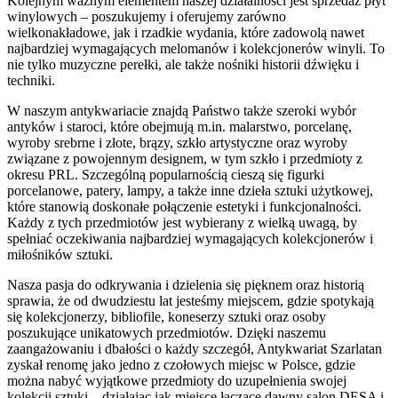
Kolejnym ważnym elementem naszej działalności jest sprzedaż płyt
winylowych – poszukujemy i oferujemy zarówno
wielkonakładowe, jak i rzadkie wydania, które zadowolą nawet
najbardziej wymagających melomanów i kolekcjonerów winyli. To
nie tylko muzyczne perełki, ale także nośniki historii dźwięku i
techniki.
W naszym antykwariacie znajdą Państwo także szeroki wybór
antyków i staroci, które obejmują m.in. malarstwo, porcelanę,
wyroby srebrne i złote, brązy, szkło artystyczne oraz wyroby
związane z powojennym designem, w tym szkło i przedmioty z
okresu PRL. Szczególną popularnością cieszą się figurki
porcelanowe, patery, lampy, a także inne dzieła sztuki użytkowej,
które stanowią doskonałe połączenie estetyki i funkcjonalności.
Każdy z tych przedmiotów jest wybierany z wielką uwagą, by
spełniać oczekiwania najbardziej wymagających kolekcjonerów i
miłośników sztuki.
Nasza pasja do odkrywania i dzielenia się pięknem oraz historią
sprawia, że od dwudziestu lat jesteśmy miejscem, gdzie spotykają
się kolekcjonerzy, bibliofile, koneserzy sztuki oraz osoby
poszukujące unikatowych przedmiotów. Dzięki naszemu
zaangażowaniu i dbałości o każdy szczegół, Antykwariat Szarlatan
zyskał renomę jako jedno z czołowych miejsc w Polsce, gdzie
można nabyć wyjątkowe przedmioty do uzupełnienia swojej
kolekcji sztuki – działając jak miejsce łączące dawny salon DESA i