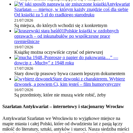
Antykwariat
Szarlatan — miejsce, w którym każdy znajdzie coś dla siebie
Od książki za 5 zł do rzadkiego starodruku
21/07/2026
Są miejsca, do których wchodzi się z konkretnym
Polskie książki w ozdobnych
oprawach – od inkunabułów po współczesne prace
rzemieślnicze
19/07/2026
Książkę można oczywiście czytać od pierwszej
„Poproszę o papier do pakowania…” —
dowcip z „Muchy” z 1948 roku
17/07/2026
Stary dowcip prasowy bywa czasem lepszym dokumentem
Stare dzwonki z charakterem. Wybierz
dzwonek, a powiem Ci, kim jesteś – film humorystyczny
16/07/2026
Są przedmioty, które nie muszą wiele robić, żeby
Szarlatan Antykwariat – internetowy i stacjonarny Wrocław
Antykwariat Szarlatan we Wrocławiu to wyjątkowe miejsce na
mapie miasta i całej Polski, które od dwudziestu lat z pasją łączy
miłość do literatury, sztuki, antyków i staroci. Nasza siedziba mieści