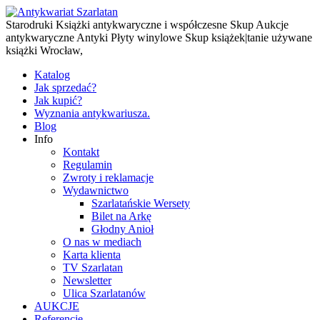
Starodruki Książki antykwaryczne i współczesne Skup Aukcje
antykwaryczne Antyki Płyty winylowe Skup książek|tanie używane
książki Wrocław,
Katalog
Jak sprzedać?
Jak kupić?
Wyznania antykwariusza.
Blog
Info
Kontakt
Regulamin
Zwroty i reklamacje
Wydawnictwo
Szarlatańskie Wersety
Bilet na Arkę
Głodny Anioł
O nas w mediach
Karta klienta
TV Szarlatan
Newsletter
Ulica Szarlatanów
AUKCJE
Referencje