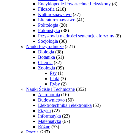
Encyklopedie Powszechne Leksykony
(8)
Filozofia
(218)
Kulturoznawstwo
(37)
Literaturoznawstwo
(41)
Politologia
(20)
Polonistyka
(38)
Przysłowia mądrości sentencje aforyzmy
(8)
Socjologia
(36)
Nauki Przyrodnicze
(221)
Biologia
(38)
Botanika
(51)
Chemia
(32)
Zoologia
(99)
Psy
(1)
Ptaki
(3)
Ryby
(2)
Nauki Ścisłe i Techniczne
(352)
Astronomia
(16)
Budownictwo
(50)
Elektrotechnika i elektronika
(52)
Fizyka
(72)
Informatyka
(23)
Matematyka
(67)
Różne
(53)
Poezja
(247)