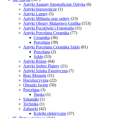
Antyki Aparaty fotograficzne Optyka
(6)
Antyki brązownicze
(1)
Antyki Lampy
(5)
Antyki Militaria oraz ordery
(23)
Antyki Obrazy Malarstwo Grafika
(153)
Antyki Pocztówki i Fotografia
(11)
Antyki Porcelana Ceramika
(77)
Ceramika
(36)
Porcelana
(39)
Antyki Porcelana Ceramika Szkło
(81)
Porcelana
(2)
Szkło
(53)
Antyki Różne
(64)
Antyki Srebro Platery
(21)
Antyki Sztuka Egzotyczna
(7)
Brąz Mosiądz
(11)
Huculszczyzna
(22)
Obrazki święte
(50)
Porcelana
(3)
Śląska
(1)
Szkatułki
(1)
Technika
(1)
Zabawki
(42)
Kolejki elektryczne
(37)