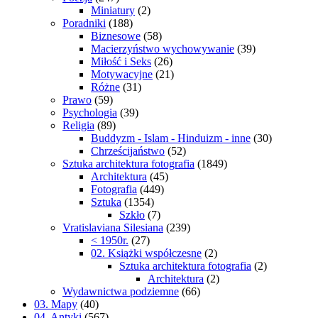
Miniatury
(2)
Poradniki
(188)
Biznesowe
(58)
Macierzyństwo wychowywanie
(39)
Miłość i Seks
(26)
Motywacyjne
(21)
Różne
(31)
Prawo
(59)
Psychologia
(39)
Religia
(89)
Buddyzm - Islam - Hinduizm - inne
(30)
Chrześcijaństwo
(52)
Sztuka architektura fotografia
(1849)
Architektura
(45)
Fotografia
(449)
Sztuka
(1354)
Szkło
(7)
Vratislaviana Silesiana
(239)
< 1950r.
(27)
02. Książki współczesne
(2)
Sztuka architektura fotografia
(2)
Architektura
(2)
Wydawnictwa podziemne
(66)
03. Mapy
(40)
04. Antyki
(567)