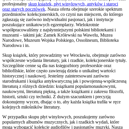
profesjonalny
skup książek, płyt winylowych, antyków i staroci
oraz starych pocztówek
. Nasza oferta obejmuje szerokie spektrum
przedmiotów kolekcjonerskich, co czyni nas miejscem, do którego
zgłaszają się zarówno indywidualni pasjonaci, jak i instytucje
poszukujące unikatowych egzemplarzy. Wielokrotnie
współpracowaliśmy z najsłynniejszymi polskimi bibliotekami i
muzeami – takimi jak: Zamek Królewski na Wawelu, Muzea
Narodowe, Muzeum Wojska Polskiego, Ossolineum, Biblioteka
Narodowa i in.
Skup książek, który prowadzimy we Wrocławiu, obejmuje zarówno
współczesne wydania literatury, jak i rzadkie, kolekcjonerskie tytuły.
Szczególnie cenne są dla nas księgozbiory profesorskie oraz
bibliofilskie, które często zawierają dzieła o unikalnej wartości
historycznej i naukowej. Jesteśmy zainteresowani zarówno
starodrukami i książka antykwaryczną jak i powojenną-współczesną
literaturą z różnych dziedzin: książkami popularnonaukowymi,
naukowymi, literaturą piękną, a także książkami z zakresu filozofii,
historii, sztuki czy techniki. Z dużym szacunkiem i precyzją
dokonujemy wycen, dbając o to, aby każda książka trafiła w ręce
kolejnych miłośników literatury.
W przypadku skupu płyt winylowych, poszukujemy zarówno
popularnych albumów muzycznych, jak i rzadkich wydań, które
mogą wzbogacić kolekcje audiofilów i pasjonatów muzyki. Nasza