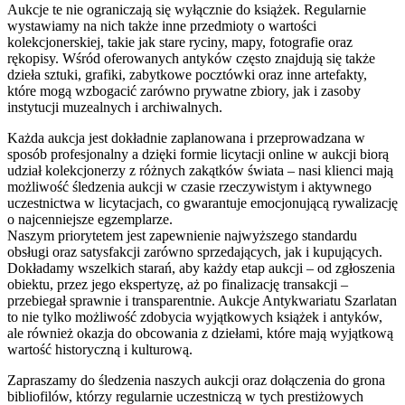
Aukcje te nie ograniczają się wyłącznie do książek. Regularnie
wystawiamy na nich także inne przedmioty o wartości
kolekcjonerskiej, takie jak stare ryciny, mapy, fotografie oraz
rękopisy. Wśród oferowanych antyków często znajdują się także
dzieła sztuki, grafiki, zabytkowe pocztówki oraz inne artefakty,
które mogą wzbogacić zarówno prywatne zbiory, jak i zasoby
instytucji muzealnych i archiwalnych.
Każda aukcja jest dokładnie zaplanowana i przeprowadzana w
sposób profesjonalny a dzięki formie licytacji online w aukcji biorą
udział kolekcjonerzy z różnych zakątków świata – nasi klienci mają
możliwość śledzenia aukcji w czasie rzeczywistym i aktywnego
uczestnictwa w licytacjach, co gwarantuje emocjonującą rywalizację
o najcenniejsze egzemplarze.
Naszym priorytetem jest zapewnienie najwyższego standardu
obsługi oraz satysfakcji zarówno sprzedających, jak i kupujących.
Dokładamy wszelkich starań, aby każdy etap aukcji – od zgłoszenia
obiektu, przez jego ekspertyzę, aż po finalizację transakcji –
przebiegał sprawnie i transparentnie. Aukcje Antykwariatu Szarlatan
to nie tylko możliwość zdobycia wyjątkowych książek i antyków,
ale również okazja do obcowania z dziełami, które mają wyjątkową
wartość historyczną i kulturową.
Zapraszamy do śledzenia naszych aukcji oraz dołączenia do grona
bibliofilów, którzy regularnie uczestniczą w tych prestiżowych