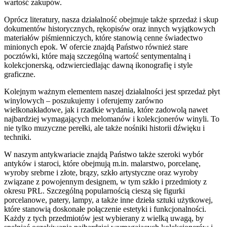
wartość zakupów.
Oprócz literatury, nasza działalność obejmuje także sprzedaż i skup
dokumentów historycznych, rękopisów oraz innych wyjątkowych
materiałów piśmienniczych, które stanowią cenne świadectwo
minionych epok. W ofercie znajdą Państwo również stare
pocztówki, które mają szczególną wartość sentymentalną i
kolekcjonerską, odzwierciedlając dawną ikonografię i style
graficzne.
Kolejnym ważnym elementem naszej działalności jest sprzedaż płyt
winylowych – poszukujemy i oferujemy zarówno
wielkonakładowe, jak i rzadkie wydania, które zadowolą nawet
najbardziej wymagających melomanów i kolekcjonerów winyli. To
nie tylko muzyczne perełki, ale także nośniki historii dźwięku i
techniki.
W naszym antykwariacie znajdą Państwo także szeroki wybór
antyków i staroci, które obejmują m.in. malarstwo, porcelanę,
wyroby srebrne i złote, brązy, szkło artystyczne oraz wyroby
związane z powojennym designem, w tym szkło i przedmioty z
okresu PRL. Szczególną popularnością cieszą się figurki
porcelanowe, patery, lampy, a także inne dzieła sztuki użytkowej,
które stanowią doskonałe połączenie estetyki i funkcjonalności.
Każdy z tych przedmiotów jest wybierany z wielką uwagą, by