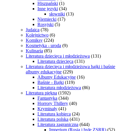
Hiszpański
(1)
Inne języki
(34)
słowniki
(13)
Niemiecki
(17)
Rosyjski
(5)
Judaica
(78)
Kolejnictwo
(6)
Komiksy
(224)
Kosmetyka - uroda
(9)
Kulinaria
(85)
Literatura dziecięca i młodzieżowa
(131)
Literatura dziecięca
(131)
Literatura dziecięca i młodzieżowa bajki i baśnie
albumy edukacyjne
(229)
Albumy Edukacyjne
(16)
Baśnie - Bajki
(119)
Literatura młodzieżowa
(86)
Literatura piękna
(1592)
Fantastyka
(344)
Horrory Thillery
(40)
Kryminały
(41)
Literatura kobieca
(24)
Literatura polska
(431)
Literatura zagraniczna
(644)
Imperium (Rosja i byłe ZSRR)
(52)