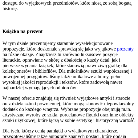
dostępu do wyjątkowych przedmiotów, które niosą ze sobą bogatą
historię.
Książka na prezent
W tym dziale prezentujemy starannie wyselekcjonowane
propozycje, które doskonale sprawdzą się jako wyjątkowe
prezenty
na różne okazje. Znajdziesz tu zarówno luksusowe pozycje
literackie, oprawiane w skórę z dbałością o każdy detal, jak i
pierwsze wydania książek, które stanowią prawdziwą gratkę dla
kolekcjonerów i bibliofilów. Dla miłośników sztuki współczesnej i
powojennej przygotowaliśmy także unikatowe albumy, pełne
wysokiej jakości reprodukcji i tekstów, które zadowolą nawet
najbardziej wymagających odbiorców.
W naszej ofercie znajdują się również wyjątkowe antyki i starocie
oraz dzieła sztuki powojennej, które mogą stanowić niepowtarzalny
dodatek do każdego wnętrza. Wybrane propozycje obejmują m.in.
artystyczne wyroby ze szkła, porcelanowe figurki oraz inne obiekty
sztuki użytkowej, które łączą w sobie estetykę i historyczną wartość.
Dla tych, którzy cenią pamiątki o wyjątkowym charakterze,
przygotowaliśmy także autografy znanych postaci, które dodają