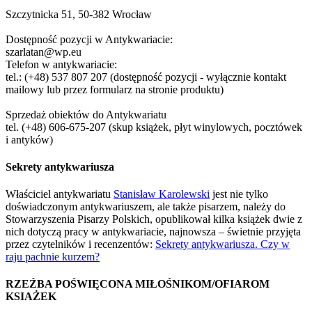
Szczytnicka 51, 50-382 Wrocław
Dostępność pozycji w Antykwariacie:
szarlatan@wp.eu
Telefon w antykwariacie:
tel.: (+48) 537 807 207 (dostępność pozycji - wyłącznie kontakt
mailowy lub przez formularz na stronie produktu)
Sprzedaż obiektów do Antykwariatu
tel. (+48) 606-675-207 (skup książek, płyt winylowych, pocztówek
i antyków)
Sekrety antykwariusza
Właściciel antykwariatu
Stanisław Karolewski
jest nie tylko
doświadczonym antykwariuszem, ale także pisarzem, należy do
Stowarzyszenia Pisarzy Polskich, opublikował kilka książek dwie z
nich dotyczą pracy w antykwariacie, najnowsza – świetnie przyjęta
przez czytelników i recenzentów:
Sekrety antykwariusza. Czy w
raju pachnie kurzem?
RZEŹBA POŚWIĘCONA MIŁOŚNIKOM/OFIAROM
KSIAŻEK