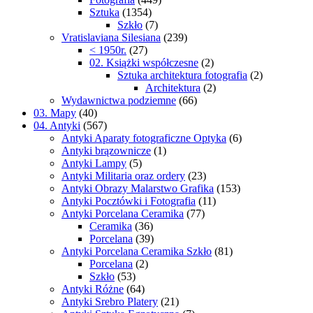
Sztuka
(1354)
Szkło
(7)
Vratislaviana Silesiana
(239)
< 1950r.
(27)
02. Książki współczesne
(2)
Sztuka architektura fotografia
(2)
Architektura
(2)
Wydawnictwa podziemne
(66)
03. Mapy
(40)
04. Antyki
(567)
Antyki Aparaty fotograficzne Optyka
(6)
Antyki brązownicze
(1)
Antyki Lampy
(5)
Antyki Militaria oraz ordery
(23)
Antyki Obrazy Malarstwo Grafika
(153)
Antyki Pocztówki i Fotografia
(11)
Antyki Porcelana Ceramika
(77)
Ceramika
(36)
Porcelana
(39)
Antyki Porcelana Ceramika Szkło
(81)
Porcelana
(2)
Szkło
(53)
Antyki Różne
(64)
Antyki Srebro Platery
(21)