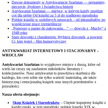
Dawne dokumenty w Antykwariacie Szarlatan — pergaminy,
pieczęcie, dyplomy i świadectwa historii
Antykwariat Szarlatan — miejsce, w którym każdy znajdzie
coś dla siebie Od książki za 5 zł do rzadkiego starodruku
Polskie książki w ozdobnych oprawach – od inkunabułów po
współczesne prace rzemieślnicze
„Poproszę o papier do pakowania…” — dowcip z „Muchy” z
1948 roku
Stare dzwonki z charakterem. Wybierz dzwonek, a powiem
Ci, kim jesteś – film humorystyczny
ANTYKWARIAT INTERNETOWY I STACJONARNY –
WROCŁAW
Antykwariat Szarlatan
to wyjątkowe miejsce z duszą, które od
wielu lat cieszy się zaufaniem miłośników literatury i
kolekcjonerów. Nasz antykwariat to prawdziwa skarbnica dla
każdego, kto ceni sobie nie tylko wartość materialną, ale także
historyczną i emocjonalną książek oraz innych przedmiotów z
przeszłości.
Nasza oferta obejmuje:
Skup Książek i Starodruków
– Chętnie kupujemy książki z
każdej epoki, w tym starodruki, polskie książki XIX w,.