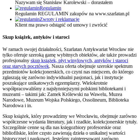
Nazywam się Stanisław Karolewski – dorastałem
Regulamin
Regulamin REGULAMIN zakupów na www.szarlatan.pl
Zwroty i reklamacje
Klient ma prawo odstąpić od umowy i zwrócić
Skup książek, antyków i staroci
W ramach swojej działalności, Szarlatan Antykwariat Wrocław nie
tylko oferuje szeroką gamę wybitnych obiektów, ale także prowadzi
profesjonalny
skup książek, płyt winylowych, antyków i staroci
oraz starych pocztówek
. Nasza oferta obejmuje szerokie spektrum
przedmiotów kolekcjonerskich, co czyni nas miejscem, do którego
zgłaszają się zarówno indywidualni pasjonaci, jak i instytucje
poszukujące unikatowych egzemplarzy. Wielokrotnie
współpracowaliśmy z najsłynniejszymi polskimi bibliotekami i
muzeami – takimi jak: Zamek Królewski na Wawelu, Muzea
Narodowe, Muzeum Wojska Polskiego, Ossolineum, Biblioteka
Narodowa i in.
Skup książek, który prowadzimy we Wrocławiu, obejmuje zarówno
współczesne wydania literatury, jak i rzadkie, kolekcjonerskie tytuły.
Szczególnie cenne są dla nas księgozbiory profesorskie oraz
bibliofilskie, które często zawierają dzieła o unikalnej wartości
historycznej i naukowej. Jesteśmy zainteresowani zarówno