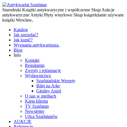
Starodruki Książki antykwaryczne i współczesne Skup Aukcje
antykwaryczne Antyki Płyty winylowe Skup książek|tanie używane
książki Wrocław,
Katalog
Jak sprzedać?
Jak kupić?
Wyznania antykwariusza.
Blog
Info
Kontakt
Regulamin
Zwroty i reklamacje
Wydawnictwo
Szarlatańskie Wersety
Bilet na Arkę
Głodny Anioł
O nas w mediach
Karta klienta
TV Szarlatan
Newsletter
Ulica Szarlatanów
AUKCJE
Referencje