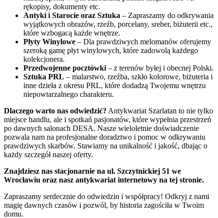
rękopisy, dokumenty etc.
Antyki i Starocie oraz Sztuka
– Zapraszamy do odkrywania
wyjątkowych obrazów, rzeźb, porcelany, sreber, biżuterii etc.,
które wzbogacą każde wnętrze.
Płyty Winylowe
– Dla prawdziwych melomanów oferujemy
szeroką gamę płyt winylowych, które zadowolą każdego
kolekcjonera.
Przedwojenne pocztówki
– z terenów byłej i obecnej Polski.
Sztuka PRL
– malarstwo, rzeźba, szkło kolorowe, biżuteria i
inne dzieła z okresu PRL, które dodadzą Twojemu wnętrzu
niepowtarzalnego charakteru.
Dlaczego warto nas odwiedzić?
Antykwariat Szarlatan to nie tylko
miejsce handlu, ale i spotkań pasjonatów, które wypełnia przestrzeń
po dawnych salonach DESA. Nasze wieloletnie doświadczenie
pozwala nam na profesjonalne doradztwo i pomoc w odkrywaniu
prawdziwych skarbów. Stawiamy na unikalność i jakość, dbając o
każdy szczegół naszej oferty.
Znajdziesz nas stacjonarnie na ul. Szczytnickiej 51 we
Wrocławiu oraz nasz antykwariat internetowy na tej stronie.
Zapraszamy serdecznie do odwiedzin i współpracy! Odkryj z nami
magię dawnych czasów i pozwól, by historia zagościła w Twoim
domu.