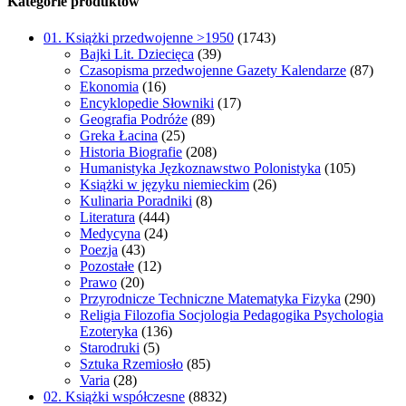
Kategorie produktów
01. Książki przedwojenne >1950
(1743)
Bajki Lit. Dziecięca
(39)
Czasopisma przedwojenne Gazety Kalendarze
(87)
Ekonomia
(16)
Encyklopedie Słowniki
(17)
Geografia Podróże
(89)
Greka Łacina
(25)
Historia Biografie
(208)
Humanistyka Jęzkoznawstwo Polonistyka
(105)
Książki w języku niemieckim
(26)
Kulinaria Poradniki
(8)
Literatura
(444)
Medycyna
(24)
Poezja
(43)
Pozostałe
(12)
Prawo
(20)
Przyrodnicze Techniczne Matematyka Fizyka
(290)
Religia Filozofia Socjologia Pedagogika Psychologia
Ezoteryka
(136)
Starodruki
(5)
Sztuka Rzemiosło
(85)
Varia
(28)
02. Książki współczesne
(8832)