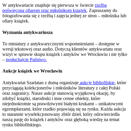
W antykwariacie znajduje się pierwsza w świecie
rzeźba
poświęcona ofiarom oraz miłośnikom książek
. Zapraszamy do
fotografowania się z rzeźbą i zajęcia jednej ze stron – miłośnika lub
ofiary książek.
Wyznania antykwariusza
To miniatury z antykwarycznymi wspomnieniami – dostępne w
wersji tekstowej oraz audio. Dotyczą klientów antykwariatu oraz
wizyt w sprawie skupu książek i antyków we Wrocławiu i nie tylko
–
posłuchajcie Państwo.
Aukcje książek we Wrocławiu
Antykwariat Szarlatan z dumą organizuje
aukcje bibliofilskie
, które
przyciągają kolekcjonerów i miłośników literatury z całej Polski
oraz zagranicy. Nasze aukcje stanowią wyjątkową okazję, by
zdobyć książki, starodruki i inne cenne obiekty, które
niejednokrotnie są prawdziwymi białymi krukami – unikatowymi
egzemplarzami, które rzadko pojawiają się na rynku. Każda aukcja
to starannie wyselekcjonowany zbiór dzieł, który odzwierciedla
naszą pasję do książek i antyków oraz głęboką wiedzę na temat
rynku bibliofilskiego.