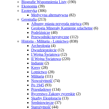
Biografie Wspomnienia Listy
(190)
Ekonomia
(39)
Ezoteryka
(306)
Medycyna alternatywna
(82)
Geografia
(213)
Albumy miasta przyroda miejsca
(39)
Geologia Minerały Kamienie szlachetne
(6)
Podróżnicze
(40)
Przewodniki turystyczne
(112)
Historia - Militaria - Lotnictwo
(838)
Archeologia
(4)
Dwudziestolecie
(12)
I Wojna Światowa
(12)
II Wojna Światowa
(220)
Indianie
(2)
Kresy
(28)
Lotnictwo
(28)
Militaria
(111)
Nowożytność
(74)
Po 1945
(93)
Przeglądowe
(134)
Rycerstwo Zakony rycerskie
(2)
Skarby Eksploracja
(13)
Średniowiecze
(37)
Starożytność
(44)