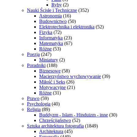
Ryby
(2)
Nauki Ścisłe i Techniczne
(352)
Astronomia
(16)
Budownictwo
(50)
Elektrotechnika i elektronika
(52)
Fizyka
(72)
Informatyka
(23)
Matematyka
(67)
Różne
(53)
Poezja
(247)
Miniatury
(2)
Poradniki
(188)
Biznesowe
(58)
Macierzyństwo wychowywanie
(39)
Miłość i Seks
(26)
Motywacyjne
(21)
Różne
(31)
Prawo
(59)
Psychologia
(40)
Religia
(89)
Buddyzm - Islam - Hinduizm - inne
(30)
Chrześcijaństwo
(52)
Sztuka architektura fotografia
(1849)
Architektura
(45)
Fotografia
(449)