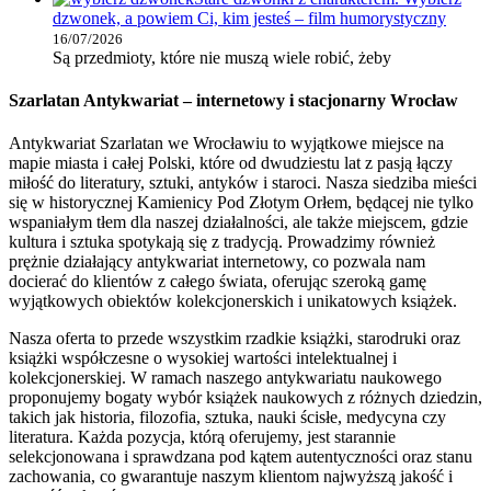
dzwonek, a powiem Ci, kim jesteś – film humorystyczny
16/07/2026
Są przedmioty, które nie muszą wiele robić, żeby
Szarlatan Antykwariat – internetowy i stacjonarny Wrocław
Antykwariat Szarlatan we Wrocławiu to wyjątkowe miejsce na
mapie miasta i całej Polski, które od dwudziestu lat z pasją łączy
miłość do literatury, sztuki, antyków i staroci. Nasza siedziba mieści
się w historycznej Kamienicy Pod Złotym Orłem, będącej nie tylko
wspaniałym tłem dla naszej działalności, ale także miejscem, gdzie
kultura i sztuka spotykają się z tradycją. Prowadzimy również
prężnie działający antykwariat internetowy, co pozwala nam
docierać do klientów z całego świata, oferując szeroką gamę
wyjątkowych obiektów kolekcjonerskich i unikatowych książek.
Nasza oferta to przede wszystkim rzadkie książki, starodruki oraz
książki współczesne o wysokiej wartości intelektualnej i
kolekcjonerskiej. W ramach naszego antykwariatu naukowego
proponujemy bogaty wybór książek naukowych z różnych dziedzin,
takich jak historia, filozofia, sztuka, nauki ścisłe, medycyna czy
literatura. Każda pozycja, którą oferujemy, jest starannie
selekcjonowana i sprawdzana pod kątem autentyczności oraz stanu
zachowania, co gwarantuje naszym klientom najwyższą jakość i