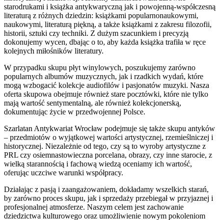
starodrukami i książka antykwaryczną jak i powojenną-współczesną
literaturą z różnych dziedzin: książkami popularnonaukowymi,
naukowymi, literaturą piękną, a także książkami z zakresu filozofii,
historii, sztuki czy techniki. Z dużym szacunkiem i precyzją
dokonujemy wycen, dbając o to, aby każda książka trafiła w ręce
kolejnych miłośników literatury.
W przypadku skupu płyt winylowych, poszukujemy zarówno
popularnych albumów muzycznych, jak i rzadkich wydań, które
mogą wzbogacić kolekcje audiofilów i pasjonatów muzyki. Nasza
oferta skupowa obejmuje również stare pocztówki, które nie tylko
mają wartość sentymentalną, ale również kolekcjonerską,
dokumentując życie w przedwojennej Polsce.
Szarlatan Antykwariat Wrocław podejmuje się także skupu antyków
– przedmiotów o wyjątkowej wartości artystycznej, rzemieślniczej i
historycznej. Niezależnie od tego, czy są to wyroby artystyczne z
PRL czy osiemnastowieczna porcelana, obrazy, czy inne starocie, z
wielką starannością i fachową wiedzą oceniamy ich wartość,
oferując uczciwe warunki współpracy.
Działając z pasją i zaangażowaniem, dokładamy wszelkich starań,
by zarówno proces skupu, jak i sprzedaży przebiegał w przyjaznej i
profesjonalnej atmosferze. Naszym celem jest zachowanie
dziedzictwa kulturowego oraz umożliwienie nowym pokoleniom