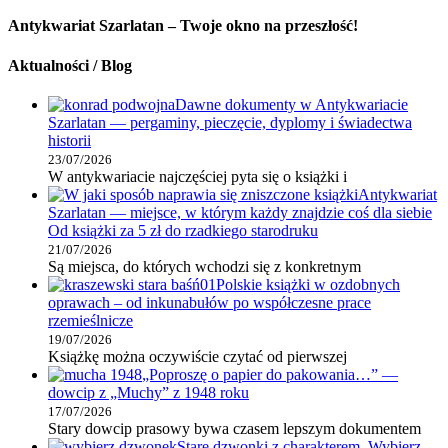
Antykwariat Szarlatan – Twoje okno na przeszłość!
Aktualności / Blog
Dawne dokumenty w Antykwariacie
Szarlatan — pergaminy, pieczęcie, dyplomy i świadectwa
historii
23/07/2026
W antykwariacie najczęściej pyta się o książki i
Antykwariat
Szarlatan — miejsce, w którym każdy znajdzie coś dla siebie
Od książki za 5 zł do rzadkiego starodruku
21/07/2026
Są miejsca, do których wchodzi się z konkretnym
Polskie książki w ozdobnych
oprawach – od inkunabułów po współczesne prace
rzemieślnicze
19/07/2026
Książkę można oczywiście czytać od pierwszej
„Poproszę o papier do pakowania…” —
dowcip z „Muchy” z 1948 roku
17/07/2026
Stary dowcip prasowy bywa czasem lepszym dokumentem
Stare dzwonki z charakterem. Wybierz