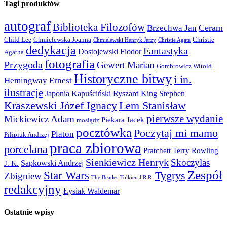
Tagi produktów
autograf
Biblioteka Filozofów
Ceram
Brzechwa Jan
Child Lee
Chmielewska Joanna
Christie
Chmielewski Henryk Jerzy
Christie Agata
dedykacja
Fantastyka
Dostojewski Fiodor
Agatha
fotografia
Przygoda
Gewert Marian
Gombrowicz Witold
Historyczne bitwy
i in.
Hemingway Ernest
ilustracje
Japonia
Kapuściński Ryszard
King Stephen
Kraszewski Józef Ignacy
Lem Stanisław
pierwsze wydanie
Mickiewicz Adam
Piekara Jacek
mosiądz
pocztówka
Poczytaj mi mamo
Platon
Pilipiuk Andrzej
praca zbiorowa
porcelana
Pratchett Terry
Rowling
Sienkiewicz Henryk
Skoczylas
Sapkowski Andrzej
J. K.
Zespół
Star Wars
Tygrys
Zbigniew
The Beatles
Tolkien J.R.R.
redakcyjny
Łysiak Waldemar
Ostatnie wpisy