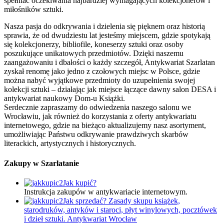
spełniać oczekiwania najbardziej wymagających kolekcjonerów i
miłośników sztuki.
Nasza pasja do odkrywania i dzielenia się pięknem oraz historią
sprawia, że od dwudziestu lat jesteśmy miejscem, gdzie spotykają
się kolekcjonerzy, bibliofile, koneserzy sztuki oraz osoby
poszukujące unikatowych przedmiotów. Dzięki naszemu
zaangażowaniu i dbałości o każdy szczegół, Antykwariat Szarlatan
zyskał renomę jako jedno z czołowych miejsc w Polsce, gdzie
można nabyć wyjątkowe przedmioty do uzupełnienia swojej
kolekcji sztuki – działając jak miejsce łączące dawny salon DESA i
antykwariat naukowy Dom-u Książki.
Serdecznie zapraszamy do odwiedzenia naszego salonu we
Wrocławiu, jak również do korzystania z oferty antykwariatu
internetowego, gdzie na bieżąco aktualizujemy nasz asortyment,
umożliwiając Państwu odkrywanie prawdziwych skarbów
literackich, artystycznych i historycznych.
Zakupy w Szarlatanie
Jak kupić?
Instrukcja zakupów w antykwariacie internetowym.
Jak sprzedać? Zasady skupu książek,
starodruków, antyków i staroci, płyt winylowych, pocztówek
i dzieł sztuki. Antykwariat Wrocław