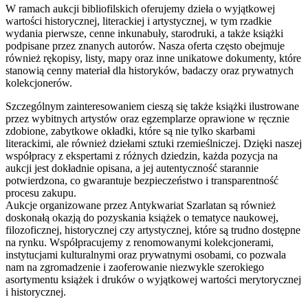
W ramach aukcji bibliofilskich oferujemy dzieła o wyjątkowej
wartości historycznej, literackiej i artystycznej, w tym rzadkie
wydania pierwsze, cenne inkunabuły, starodruki, a także książki
podpisane przez znanych autorów. Nasza oferta często obejmuje
również rękopisy, listy, mapy oraz inne unikatowe dokumenty, które
stanowią cenny materiał dla historyków, badaczy oraz prywatnych
kolekcjonerów.
Szczególnym zainteresowaniem cieszą się także książki ilustrowane
przez wybitnych artystów oraz egzemplarze oprawione w ręcznie
zdobione, zabytkowe okładki, które są nie tylko skarbami
literackimi, ale również dziełami sztuki rzemieślniczej. Dzięki naszej
współpracy z ekspertami z różnych dziedzin, każda pozycja na
aukcji jest dokładnie opisana, a jej autentyczność starannie
potwierdzona, co gwarantuje bezpieczeństwo i transparentność
procesu zakupu.
Aukcje organizowane przez Antykwariat Szarlatan są również
doskonałą okazją do pozyskania książek o tematyce naukowej,
filozoficznej, historycznej czy artystycznej, które są trudno dostępne
na rynku. Współpracujemy z renomowanymi kolekcjonerami,
instytucjami kulturalnymi oraz prywatnymi osobami, co pozwala
nam na zgromadzenie i zaoferowanie niezwykle szerokiego
asortymentu książek i druków o wyjątkowej wartości merytorycznej
i historycznej.