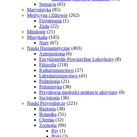
Sensacja
(65)
Marynistyka
(85)
Medycyna i Zdrowie
(262)
Fizjoterapia
(1)
Zioła
(22)
Mitologie
(21)
Muzykalia
(145)
Nuty
(67)
Nauki Humanistyczne
(493)
Antropologia
(6)
Encyklopedie Powszechne Leksykony
(8)
Filozofia
(218)
Kulturoznawstwo
(37)
Literaturoznawstwo
(41)
Politologia
(21)
Polonistyka
(38)
Przysłowia mądrości sentencje aforyzmy
(8)
Socjologia
(36)
Nauki Przyrodnicze
(221)
Biologia
(38)
Botanika
(51)
Chemia
(32)
Zoologia
(99)
Psy
(1)
Ptaki
(3)