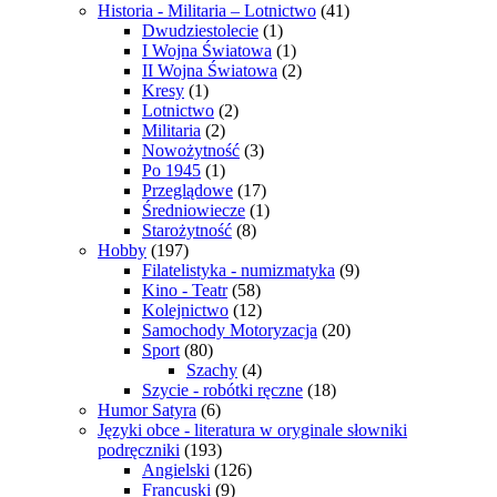
Historia - Militaria – Lotnictwo
(41)
Dwudziestolecie
(1)
I Wojna Światowa
(1)
II Wojna Światowa
(2)
Kresy
(1)
Lotnictwo
(2)
Militaria
(2)
Nowożytność
(3)
Po 1945
(1)
Przeglądowe
(17)
Średniowiecze
(1)
Starożytność
(8)
Hobby
(197)
Filatelistyka - numizmatyka
(9)
Kino - Teatr
(58)
Kolejnictwo
(12)
Samochody Motoryzacja
(20)
Sport
(80)
Szachy
(4)
Szycie - robótki ręczne
(18)
Humor Satyra
(6)
Języki obce - literatura w oryginale słowniki
podręczniki
(193)
Angielski
(126)
Francuski
(9)