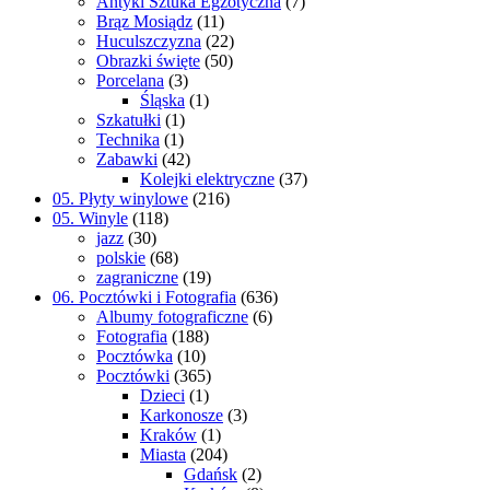
Antyki Sztuka Egzotyczna
(7)
Brąz Mosiądz
(11)
Huculszczyzna
(22)
Obrazki święte
(50)
Porcelana
(3)
Śląska
(1)
Szkatułki
(1)
Technika
(1)
Zabawki
(42)
Kolejki elektryczne
(37)
05. Płyty winylowe
(216)
05. Winyle
(118)
jazz
(30)
polskie
(68)
zagraniczne
(19)
06. Pocztówki i Fotografia
(636)
Albumy fotograficzne
(6)
Fotografia
(188)
Pocztówka
(10)
Pocztówki
(365)
Dzieci
(1)
Karkonosze
(3)
Kraków
(1)
Miasta
(204)
Gdańsk
(2)