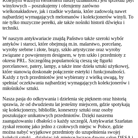
Kolejnym ważnym elementem naszej działalności jest sprzedaż płyt
winylowych – poszukujemy i oferujemy zarówno
wielkonakładowe, jak i rzadkie wydania, które zadowolą nawet
najbardziej wymagających melomanów i kolekcjonerów winyli. To
nie tylko muzyczne perełki, ale także nośniki historii dźwięku i
techniki.
W naszym antykwariacie znajdą Państwo także szeroki wybór
antyków i staroci, które obejmują m.in. malarstwo, porcelanę,
wyroby srebrne i złote, brązy, szkło artystyczne oraz wyroby
związane z powojennym designem, w tym szkło i przedmioty z
okresu PRL. Szczególną popularnością cieszą się figurki
porcelanowe, patery, lampy, a także inne dzieła sztuki użytkowej,
które stanowią doskonałe połączenie estetyki i funkcjonalności.
Każdy z tych przedmiotów jest wybierany z wielką uwagą, by
spełniać oczekiwania najbardziej wymagających kolekcjonerów i
miłośników sztuki.
Nasza pasja do odkrywania i dzielenia się pięknem oraz historią
sprawia, że od dwudziestu lat jesteśmy miejscem, gdzie spotykają
się kolekcjonerzy, bibliofile, koneserzy sztuki oraz osoby
poszukujące unikatowych przedmiotów. Dzięki naszemu
zaangażowaniu i dbałości o każdy szczegół, Antykwariat Szarlatan
zyskał renomę jako jedno z czołowych miejsc w Polsce, gdzie
można nabyć wyjątkowe przedmioty do uzupełnienia swojej
kolekcji sztuki – działając jak miejsce łączące dawny salon DESA i