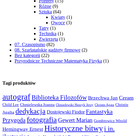
Portrety
(15)
Różne
(9)
Sztuka
(64)
Kwiaty
(1)
Owoce
(3)
Tatry
(1)
Technika
(1)
Zwierzęta
(1)
07. Czasopismo
(82)
08. Szarlatańskie gadżety firmowe
(2)
Bez kategorii
(22)
Przyrodnicze Techniczne Matematyka Fizyka
(1)
Tagi produktów
autograf
Biblioteka Filozofów
Ceram
Brzechwa Jan
Child Lee
Chmielewska Joanna
Christie
Chmielewski Henryk Jerzy
Christie Agata
dedykacja
Fantastyka
Dostojewski Fiodor
Agatha
fotografia
Przygoda
Gewert Marian
Gombrowicz Witold
Historyczne bitwy
i in.
Hemingway Ernest