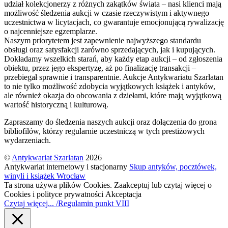
udział kolekcjonerzy z różnych zakątków świata – nasi klienci mają
możliwość śledzenia aukcji w czasie rzeczywistym i aktywnego
uczestnictwa w licytacjach, co gwarantuje emocjonującą rywalizację
o najcenniejsze egzemplarze.
Naszym priorytetem jest zapewnienie najwyższego standardu
obsługi oraz satysfakcji zarówno sprzedających, jak i kupujących.
Dokładamy wszelkich starań, aby każdy etap aukcji – od zgłoszenia
obiektu, przez jego ekspertyzę, aż po finalizację transakcji –
przebiegał sprawnie i transparentnie. Aukcje Antykwariatu Szarlatan
to nie tylko możliwość zdobycia wyjątkowych książek i antyków,
ale również okazja do obcowania z dziełami, które mają wyjątkową
wartość historyczną i kulturową.
Zapraszamy do śledzenia naszych aukcji oraz dołączenia do grona
bibliofilów, którzy regularnie uczestniczą w tych prestiżowych
wydarzeniach.
©
Antykwariat Szarlatan
2026
Antykwariat internetowy i stacjonarny
Skup antyków, pocztówek,
winyli i książek Wrocław
Ta strona używa plików Cookies. Zaakceptuj lub czytaj więcej o
Cookies i polityce prywatności
Akceptacja
Czytaj więcej... /Regulamin punkt VIII