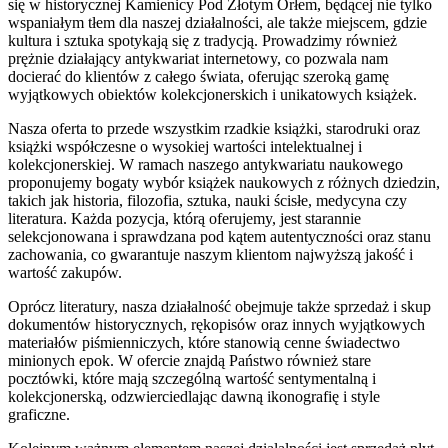
się w historycznej Kamienicy Pod Złotym Orłem, będącej nie tylko
wspaniałym tłem dla naszej działalności, ale także miejscem, gdzie
kultura i sztuka spotykają się z tradycją. Prowadzimy również
prężnie działający antykwariat internetowy, co pozwala nam
docierać do klientów z całego świata, oferując szeroką gamę
wyjątkowych obiektów kolekcjonerskich i unikatowych książek.
Nasza oferta to przede wszystkim rzadkie książki, starodruki oraz
książki współczesne o wysokiej wartości intelektualnej i
kolekcjonerskiej. W ramach naszego antykwariatu naukowego
proponujemy bogaty wybór książek naukowych z różnych dziedzin,
takich jak historia, filozofia, sztuka, nauki ścisłe, medycyna czy
literatura. Każda pozycja, którą oferujemy, jest starannie
selekcjonowana i sprawdzana pod kątem autentyczności oraz stanu
zachowania, co gwarantuje naszym klientom najwyższą jakość i
wartość zakupów.
Oprócz literatury, nasza działalność obejmuje także sprzedaż i skup
dokumentów historycznych, rękopisów oraz innych wyjątkowych
materiałów piśmienniczych, które stanowią cenne świadectwo
minionych epok. W ofercie znajdą Państwo również stare
pocztówki, które mają szczególną wartość sentymentalną i
kolekcjonerską, odzwierciedlając dawną ikonografię i style
graficzne.