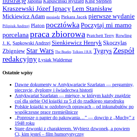
ilustracje
Japonia
Kapuściński Ryszard
King Stephen
Kraszewski Józef Ignacy
Lem Stanisław
pierwsze wydanie
Mickiewicz Adam
Piekara Jacek
mosiądz
pocztówka
Poczytaj mi mamo
Platon
Pilipiuk Andrzej
praca zbiorowa
porcelana
Pratchett Terry
Rowling
Sienkiewicz Henryk
Skoczylas
Sapkowski Andrzej
J. K.
Zespół
Star Wars
Tygrys
Zbigniew
The Beatles
Tolkien J.R.R.
redakcyjny
Łysiak Waldemar
Ostatnie wpisy
Dawne dokumenty w Antykwariacie Szarlatan — pergaminy,
pieczęcie, dyplomy i świadectwa historii
Antykwariat Szarlatan — miejsce, w którym każdy znajdzie
coś dla siebie Od książki za 5 zł do rzadkiego starodruku
Polskie książki w ozdobnych oprawach – od inkunabułów po
współczesne prace rzemieślnicze
„Poproszę o papier do pakowania…” — dowcip z „Muchy” z
1948 roku
Stare dzwonki z charakterem. Wybierz dzwonek, a powiem
Ci, kim jesteś – film humorystyczny