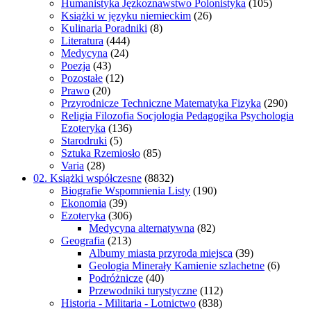
Humanistyka Jęzkoznawstwo Polonistyka
(105)
Książki w języku niemieckim
(26)
Kulinaria Poradniki
(8)
Literatura
(444)
Medycyna
(24)
Poezja
(43)
Pozostałe
(12)
Prawo
(20)
Przyrodnicze Techniczne Matematyka Fizyka
(290)
Religia Filozofia Socjologia Pedagogika Psychologia
Ezoteryka
(136)
Starodruki
(5)
Sztuka Rzemiosło
(85)
Varia
(28)
02. Książki współczesne
(8832)
Biografie Wspomnienia Listy
(190)
Ekonomia
(39)
Ezoteryka
(306)
Medycyna alternatywna
(82)
Geografia
(213)
Albumy miasta przyroda miejsca
(39)
Geologia Minerały Kamienie szlachetne
(6)
Podróżnicze
(40)
Przewodniki turystyczne
(112)
Historia - Militaria - Lotnictwo
(838)