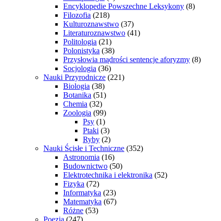
Encyklopedie Powszechne Leksykony
(8)
Filozofia
(218)
Kulturoznawstwo
(37)
Literaturoznawstwo
(41)
Politologia
(21)
Polonistyka
(38)
Przysłowia mądrości sentencje aforyzmy
(8)
Socjologia
(36)
Nauki Przyrodnicze
(221)
Biologia
(38)
Botanika
(51)
Chemia
(32)
Zoologia
(99)
Psy
(1)
Ptaki
(3)
Ryby
(2)
Nauki Ścisłe i Techniczne
(352)
Astronomia
(16)
Budownictwo
(50)
Elektrotechnika i elektronika
(52)
Fizyka
(72)
Informatyka
(23)
Matematyka
(67)
Różne
(53)
Poezja
(247)