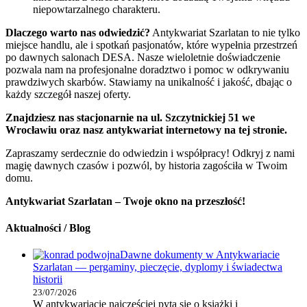
niepowtarzalnego charakteru.
Dlaczego warto nas odwiedzić?
Antykwariat Szarlatan to nie tylko
miejsce handlu, ale i spotkań pasjonatów, które wypełnia przestrzeń
po dawnych salonach DESA. Nasze wieloletnie doświadczenie
pozwala nam na profesjonalne doradztwo i pomoc w odkrywaniu
prawdziwych skarbów. Stawiamy na unikalność i jakość, dbając o
każdy szczegół naszej oferty.
Znajdziesz nas stacjonarnie na ul. Szczytnickiej 51 we
Wrocławiu oraz nasz antykwariat internetowy na tej stronie.
Zapraszamy serdecznie do odwiedzin i współpracy! Odkryj z nami
magię dawnych czasów i pozwól, by historia zagościła w Twoim
domu.
Antykwariat Szarlatan – Twoje okno na przeszłość!
Aktualności / Blog
Dawne dokumenty w Antykwariacie
Szarlatan — pergaminy, pieczęcie, dyplomy i świadectwa
historii
23/07/2026
W antykwariacie najczęściej pyta się o książki i