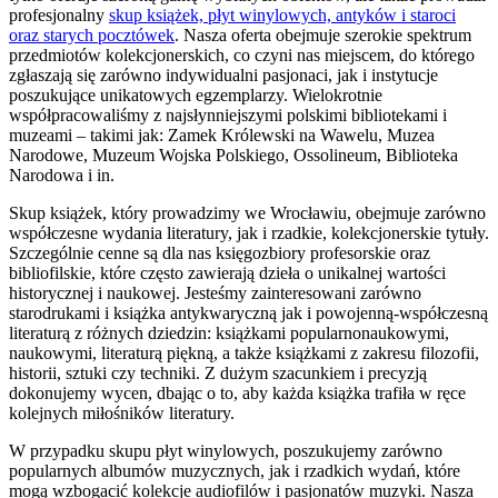
profesjonalny
skup książek, płyt winylowych, antyków i staroci
oraz starych pocztówek
. Nasza oferta obejmuje szerokie spektrum
przedmiotów kolekcjonerskich, co czyni nas miejscem, do którego
zgłaszają się zarówno indywidualni pasjonaci, jak i instytucje
poszukujące unikatowych egzemplarzy. Wielokrotnie
współpracowaliśmy z najsłynniejszymi polskimi bibliotekami i
muzeami – takimi jak: Zamek Królewski na Wawelu, Muzea
Narodowe, Muzeum Wojska Polskiego, Ossolineum, Biblioteka
Narodowa i in.
Skup książek, który prowadzimy we Wrocławiu, obejmuje zarówno
współczesne wydania literatury, jak i rzadkie, kolekcjonerskie tytuły.
Szczególnie cenne są dla nas księgozbiory profesorskie oraz
bibliofilskie, które często zawierają dzieła o unikalnej wartości
historycznej i naukowej. Jesteśmy zainteresowani zarówno
starodrukami i książka antykwaryczną jak i powojenną-współczesną
literaturą z różnych dziedzin: książkami popularnonaukowymi,
naukowymi, literaturą piękną, a także książkami z zakresu filozofii,
historii, sztuki czy techniki. Z dużym szacunkiem i precyzją
dokonujemy wycen, dbając o to, aby każda książka trafiła w ręce
kolejnych miłośników literatury.
W przypadku skupu płyt winylowych, poszukujemy zarówno
popularnych albumów muzycznych, jak i rzadkich wydań, które
mogą wzbogacić kolekcje audiofilów i pasjonatów muzyki. Nasza