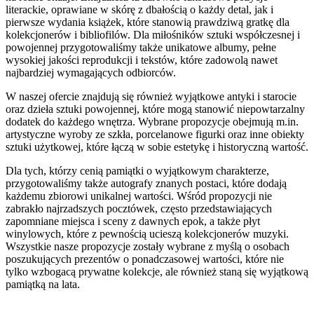
literackie, oprawiane w skórę z dbałością o każdy detal, jak i
pierwsze wydania książek, które stanowią prawdziwą gratkę dla
kolekcjonerów i bibliofilów. Dla miłośników sztuki współczesnej i
powojennej przygotowaliśmy także unikatowe albumy, pełne
wysokiej jakości reprodukcji i tekstów, które zadowolą nawet
najbardziej wymagających odbiorców.
W naszej ofercie znajdują się również wyjątkowe antyki i starocie
oraz dzieła sztuki powojennej, które mogą stanowić niepowtarzalny
dodatek do każdego wnętrza. Wybrane propozycje obejmują m.in.
artystyczne wyroby ze szkła, porcelanowe figurki oraz inne obiekty
sztuki użytkowej, które łączą w sobie estetykę i historyczną wartość.
Dla tych, którzy cenią pamiątki o wyjątkowym charakterze,
przygotowaliśmy także autografy znanych postaci, które dodają
każdemu zbiorowi unikalnej wartości. Wśród propozycji nie
zabrakło najrzadszych pocztówek, często przedstawiających
zapomniane miejsca i sceny z dawnych epok, a także płyt
winylowych, które z pewnością ucieszą kolekcjonerów muzyki.
Wszystkie nasze propozycje zostały wybrane z myślą o osobach
poszukujących prezentów o ponadczasowej wartości, które nie
tylko wzbogacą prywatne kolekcje, ale również staną się wyjątkową
pamiątką na lata.