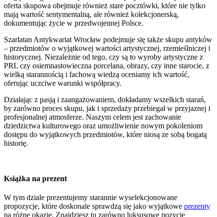
oferta skupowa obejmuje również stare pocztówki, które nie tylko
mają wartość sentymentalną, ale również kolekcjonerską,
dokumentując życie w przedwojennej Polsce.
Szarlatan Antykwariat Wrocław podejmuje się także skupu antyków
– przedmiotów o wyjątkowej wartości artystycznej, rzemieślniczej i
historycznej. Niezależnie od tego, czy są to wyroby artystyczne z
PRL czy osiemnastowieczna porcelana, obrazy, czy inne starocie, z
wielką starannością i fachową wiedzą oceniamy ich wartość,
oferując uczciwe warunki współpracy.
Działając z pasją i zaangażowaniem, dokładamy wszelkich starań,
by zarówno proces skupu, jak i sprzedaży przebiegał w przyjaznej i
profesjonalnej atmosferze. Naszym celem jest zachowanie
dziedzictwa kulturowego oraz umożliwienie nowym pokoleniom
dostępu do wyjątkowych przedmiotów, które niosą ze sobą bogatą
historię.
Książka na prezent
W tym dziale prezentujemy starannie wyselekcjonowane
propozycje, które doskonale sprawdzą się jako wyjątkowe
prezenty
na różne okazje. Znajdziesz tu zarówno luksusowe pozycje