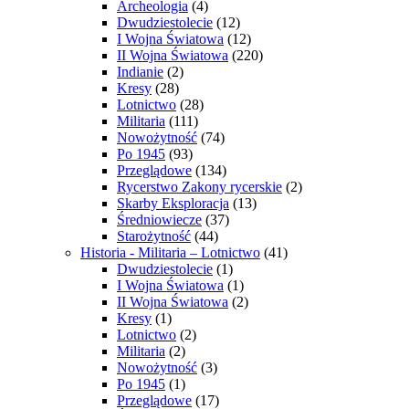
Archeologia
(4)
Dwudziestolecie
(12)
I Wojna Światowa
(12)
II Wojna Światowa
(220)
Indianie
(2)
Kresy
(28)
Lotnictwo
(28)
Militaria
(111)
Nowożytność
(74)
Po 1945
(93)
Przeglądowe
(134)
Rycerstwo Zakony rycerskie
(2)
Skarby Eksploracja
(13)
Średniowiecze
(37)
Starożytność
(44)
Historia - Militaria – Lotnictwo
(41)
Dwudziestolecie
(1)
I Wojna Światowa
(1)
II Wojna Światowa
(2)
Kresy
(1)
Lotnictwo
(2)
Militaria
(2)
Nowożytność
(3)
Po 1945
(1)
Przeglądowe
(17)