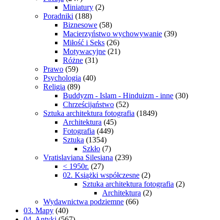
Miniatury
(2)
Poradniki
(188)
Biznesowe
(58)
Macierzyństwo wychowywanie
(39)
Miłość i Seks
(26)
Motywacyjne
(21)
Różne
(31)
Prawo
(59)
Psychologia
(40)
Religia
(89)
Buddyzm - Islam - Hinduizm - inne
(30)
Chrześcijaństwo
(52)
Sztuka architektura fotografia
(1849)
Architektura
(45)
Fotografia
(449)
Sztuka
(1354)
Szkło
(7)
Vratislaviana Silesiana
(239)
< 1950r.
(27)
02. Książki współczesne
(2)
Sztuka architektura fotografia
(2)
Architektura
(2)
Wydawnictwa podziemne
(66)
03. Mapy
(40)
04. Antyki
(567)