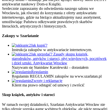
antykwariat naukowy Dom-u Książki.
Serdecznie zapraszamy do odwiedzenia naszego salonu we
Wrocławiu, jak również do korzystania z oferty antykwariatu
internetowego, gdzie na bieżąco aktualizujemy nasz asortyment,
umożliwiając Państwu odkrywanie prawdziwych skarbów
literackich, artystycznych i historycznych.
Zakupy w Szarlatanie
Jak kupić?
Instrukcja zakupów w antykwariacie internetowym.
Jak sprzedać? Zasady skupu książek,
starodruków, antyków i staroci, płyt winylowych, pocztówek
i dzieł sztuki. Antykwariat Wrocław
Nazywam się Stanisław Karolewski – dorastałem
Regulamin
Regulamin REGULAMIN zakupów na www.szarlatan.pl
Zwroty i reklamacje
Klient ma prawo odstąpić od umowy i zwrócić
Skup książek, antyków i staroci
W ramach swojej działalności, Szarlatan Antykwariat Wrocław nie
tylko oferuje szeroką gamę wybitnych obiektów, ale także prowadzi