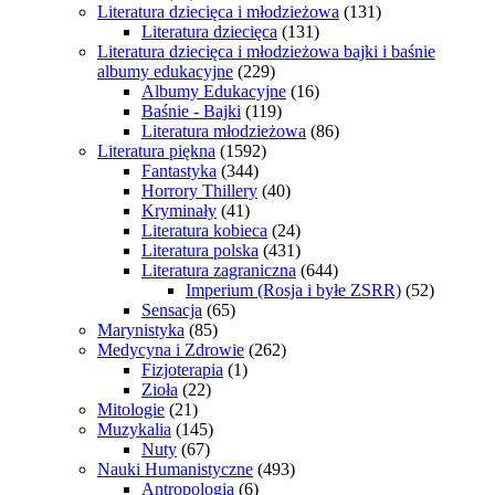
Literatura dziecięca i młodzieżowa
(131)
Literatura dziecięca
(131)
Literatura dziecięca i młodzieżowa bajki i baśnie
albumy edukacyjne
(229)
Albumy Edukacyjne
(16)
Baśnie - Bajki
(119)
Literatura młodzieżowa
(86)
Literatura piękna
(1592)
Fantastyka
(344)
Horrory Thillery
(40)
Kryminały
(41)
Literatura kobieca
(24)
Literatura polska
(431)
Literatura zagraniczna
(644)
Imperium (Rosja i byłe ZSRR)
(52)
Sensacja
(65)
Marynistyka
(85)
Medycyna i Zdrowie
(262)
Fizjoterapia
(1)
Zioła
(22)
Mitologie
(21)
Muzykalia
(145)
Nuty
(67)
Nauki Humanistyczne
(493)
Antropologia
(6)