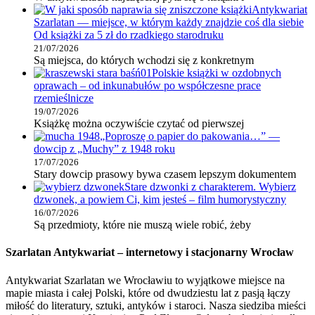
Antykwariat
Szarlatan — miejsce, w którym każdy znajdzie coś dla siebie
Od książki za 5 zł do rzadkiego starodruku
21/07/2026
Są miejsca, do których wchodzi się z konkretnym
Polskie książki w ozdobnych
oprawach – od inkunabułów po współczesne prace
rzemieślnicze
19/07/2026
Książkę można oczywiście czytać od pierwszej
„Poproszę o papier do pakowania…” —
dowcip z „Muchy” z 1948 roku
17/07/2026
Stary dowcip prasowy bywa czasem lepszym dokumentem
Stare dzwonki z charakterem. Wybierz
dzwonek, a powiem Ci, kim jesteś – film humorystyczny
16/07/2026
Są przedmioty, które nie muszą wiele robić, żeby
Szarlatan Antykwariat – internetowy i stacjonarny Wrocław
Antykwariat Szarlatan we Wrocławiu to wyjątkowe miejsce na
mapie miasta i całej Polski, które od dwudziestu lat z pasją łączy
miłość do literatury, sztuki, antyków i staroci. Nasza siedziba mieści