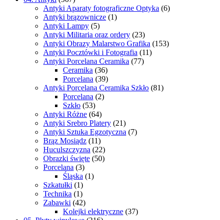
Antyki Aparaty fotograficzne Optyka
(6)
Antyki brązownicze
(1)
Antyki Lampy
(5)
Antyki Militaria oraz ordery
(23)
Antyki Obrazy Malarstwo Grafika
(153)
Antyki Pocztówki i Fotografia
(11)
Antyki Porcelana Ceramika
(77)
Ceramika
(36)
Porcelana
(39)
Antyki Porcelana Ceramika Szkło
(81)
Porcelana
(2)
Szkło
(53)
Antyki Różne
(64)
Antyki Srebro Platery
(21)
Antyki Sztuka Egzotyczna
(7)
Brąz Mosiądz
(11)
Huculszczyzna
(22)
Obrazki święte
(50)
Porcelana
(3)
Śląska
(1)
Szkatułki
(1)
Technika
(1)
Zabawki
(42)
Kolejki elektryczne
(37)