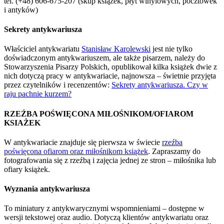
tel. (+48) 606-675-207 (skup książek, płyt winylowych, pocztówek
i antyków)
Sekrety antykwariusza
Właściciel antykwariatu
Stanisław Karolewski
jest nie tylko
doświadczonym antykwariuszem, ale także pisarzem, należy do
Stowarzyszenia Pisarzy Polskich, opublikował kilka książek dwie z
nich dotyczą pracy w antykwariacie, najnowsza – świetnie przyjęta
przez czytelników i recenzentów:
Sekrety antykwariusza. Czy w
raju pachnie kurzem?
RZEŹBA POŚWIĘCONA MIŁOŚNIKOM/OFIAROM
KSIAŻEK
W antykwariacie znajduje się pierwsza w świecie
rzeźba
poświęcona ofiarom oraz miłośnikom książek
. Zapraszamy do
fotografowania się z rzeźbą i zajęcia jednej ze stron – miłośnika lub
ofiary książek.
Wyznania antykwariusza
To miniatury z antykwarycznymi wspomnieniami – dostępne w
wersji tekstowej oraz audio. Dotyczą klientów antykwariatu oraz