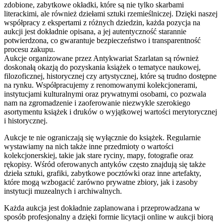
zdobione, zabytkowe okładki, które są nie tylko skarbami
literackimi, ale również dziełami sztuki rzemieślniczej. Dzięki naszej
współpracy z ekspertami z różnych dziedzin, każda pozycja na
aukcji jest dokładnie opisana, a jej autentyczność starannie
potwierdzona, co gwarantuje bezpieczeństwo i transparentność
procesu zakupu.
Aukcje organizowane przez Antykwariat Szarlatan są również
doskonałą okazją do pozyskania książek o tematyce naukowej,
filozoficznej, historycznej czy artystycznej, które są trudno dostępne
na rynku. Współpracujemy z renomowanymi kolekcjonerami,
instytucjami kulturalnymi oraz prywatnymi osobami, co pozwala
nam na zgromadzenie i zaoferowanie niezwykle szerokiego
asortymentu książek i druków o wyjątkowej wartości merytorycznej
i historycznej.
Aukcje te nie ograniczają się wyłącznie do książek. Regularnie
wystawiamy na nich także inne przedmioty o wartości
kolekcjonerskiej, takie jak stare ryciny, mapy, fotografie oraz
rękopisy. Wśród oferowanych antyków często znajdują się także
dzieła sztuki, grafiki, zabytkowe pocztówki oraz inne artefakty,
które mogą wzbogacić zarówno prywatne zbiory, jak i zasoby
instytucji muzealnych i archiwalnych.
Każda aukcja jest dokładnie zaplanowana i przeprowadzana w
sposób profesjonalny a dzięki formie licytacji online w aukcji biorą