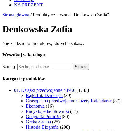
NA PREZENT
Strona główna
/ Produkty oznaczone “Denkowska Zofia”
Denkowska Zofia
Nie znaleziono produktów, których szukasz.
Wyszukaj w katalogu
Szukaj:
Szukaj
Kategorie produktów
01. Książki przedwojenne >1950
(1743)
Bajki Lit. Dziecięca
(39)
Czasopisma przedwojenne Gazety Kalendarze
(87)
Ekonomia
(16)
Encyklopedie Słowniki
(17)
Geografia Podróże
(89)
Greka Łacina
(25)
Historia Biografie
(208)