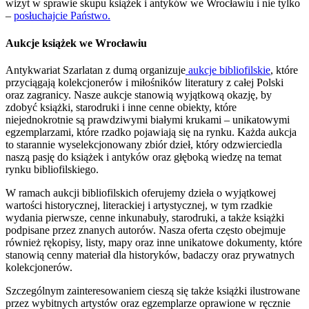
wizyt w sprawie skupu książek i antyków we Wrocławiu i nie tylko
–
posłuchajcie Państwo.
Aukcje książek we Wrocławiu
Antykwariat Szarlatan z dumą organizuje
aukcje bibliofilskie
, które
przyciągają kolekcjonerów i miłośników literatury z całej Polski
oraz zagranicy. Nasze aukcje stanowią wyjątkową okazję, by
zdobyć książki, starodruki i inne cenne obiekty, które
niejednokrotnie są prawdziwymi białymi krukami – unikatowymi
egzemplarzami, które rzadko pojawiają się na rynku. Każda aukcja
to starannie wyselekcjonowany zbiór dzieł, który odzwierciedla
naszą pasję do książek i antyków oraz głęboką wiedzę na temat
rynku bibliofilskiego.
W ramach aukcji bibliofilskich oferujemy dzieła o wyjątkowej
wartości historycznej, literackiej i artystycznej, w tym rzadkie
wydania pierwsze, cenne inkunabuły, starodruki, a także książki
podpisane przez znanych autorów. Nasza oferta często obejmuje
również rękopisy, listy, mapy oraz inne unikatowe dokumenty, które
stanowią cenny materiał dla historyków, badaczy oraz prywatnych
kolekcjonerów.
Szczególnym zainteresowaniem cieszą się także książki ilustrowane
przez wybitnych artystów oraz egzemplarze oprawione w ręcznie