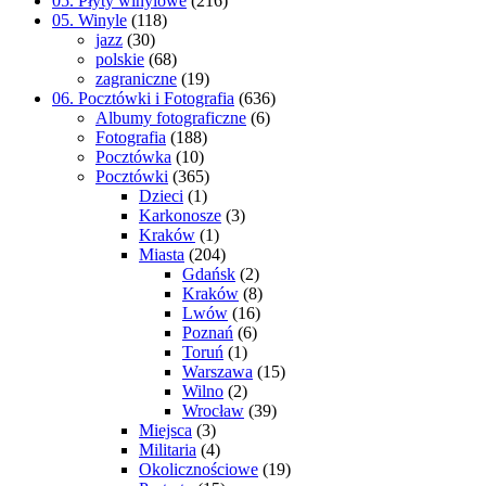
05. Płyty winylowe
(216)
05. Winyle
(118)
jazz
(30)
polskie
(68)
zagraniczne
(19)
06. Pocztówki i Fotografia
(636)
Albumy fotograficzne
(6)
Fotografia
(188)
Pocztówka
(10)
Pocztówki
(365)
Dzieci
(1)
Karkonosze
(3)
Kraków
(1)
Miasta
(204)
Gdańsk
(2)
Kraków
(8)
Lwów
(16)
Poznań
(6)
Toruń
(1)
Warszawa
(15)
Wilno
(2)
Wrocław
(39)
Miejsca
(3)
Militaria
(4)
Okolicznościowe
(19)