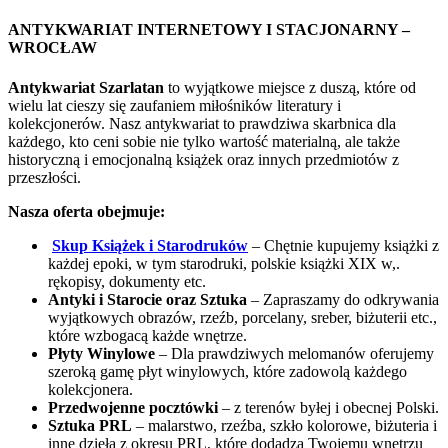
ANTYKWARIAT INTERNETOWY I STACJONARNY –
WROCŁAW
Antykwariat Szarlatan
to wyjątkowe miejsce z duszą, które od
wielu lat cieszy się zaufaniem miłośników literatury i
kolekcjonerów. Nasz antykwariat to prawdziwa skarbnica dla
każdego, kto ceni sobie nie tylko wartość materialną, ale także
historyczną i emocjonalną książek oraz innych przedmiotów z
przeszłości.
Nasza oferta obejmuje:
Skup Książek i Starodruków
– Chętnie kupujemy książki z
każdej epoki, w tym starodruki, polskie książki XIX w,.
rękopisy, dokumenty etc.
Antyki i Starocie oraz Sztuka
– Zapraszamy do odkrywania
wyjątkowych obrazów, rzeźb, porcelany, sreber, biżuterii etc.,
które wzbogacą każde wnętrze.
Płyty Winylowe
– Dla prawdziwych melomanów oferujemy
szeroką gamę płyt winylowych, które zadowolą każdego
kolekcjonera.
Przedwojenne pocztówki
– z terenów byłej i obecnej Polski.
Sztuka PRL
– malarstwo, rzeźba, szkło kolorowe, biżuteria i
inne dzieła z okresu PRL, które dodadzą Twojemu wnętrzu