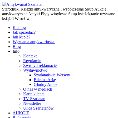
Starodruki Książki antykwaryczne i współczesne Skup Aukcje
antykwaryczne Antyki Płyty winylowe Skup książek|tanie używane
książki Wrocław,
Katalog
Jak sprzedać?
Jak kupić?
Wyznania antykwariusza.
Blog
Info
Kontakt
Regulamin
Zwroty i reklamacje
Wydawnictwo
Szarlatańskie Wersety
Bilet na Arkę
Głodny Anioł
O nas w mediach
Karta klienta
TV Szarlatan
Newsletter
Ulica Szarlatanów
AUKCJE
Referencje