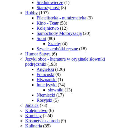
Średniowiecze
(1)
Starożytność
(8)
Hobby
(197)
Filatelistyka - numizmatyka
(9)
Kino - Teatr
(58)
Kolejnictwo
(12)
Samochody Motoryzacja
(20)
Sport
(80)
Szachy
(4)
Szycie - robótki ręczne
(18)
Humor Satyra
(6)
Języki obce - literatura w oryginale słowniki
podręczniki
(193)
Angielski
(126)
Francuski
(9)
Hiszpański
(1)
Inne języki
(34)
słowniki
(13)
Niemiecki
(17)
Rosyjski
(5)
Judaica
(78)
Kolejnictwo
(6)
Komiksy
(224)
Kosmetyka - uroda
(9)
Kulinaria
(85)