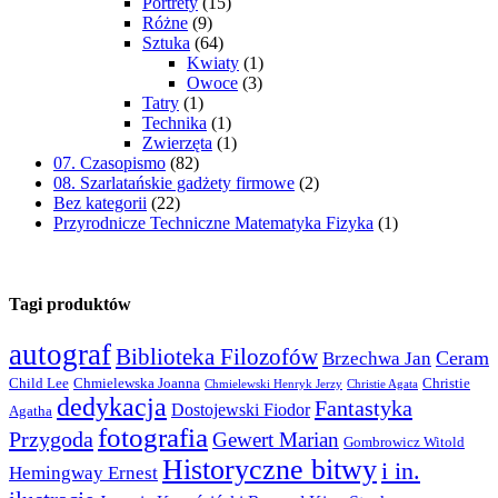
Portrety
(15)
Różne
(9)
Sztuka
(64)
Kwiaty
(1)
Owoce
(3)
Tatry
(1)
Technika
(1)
Zwierzęta
(1)
07. Czasopismo
(82)
08. Szarlatańskie gadżety firmowe
(2)
Bez kategorii
(22)
Przyrodnicze Techniczne Matematyka Fizyka
(1)
Tagi produktów
autograf
Biblioteka Filozofów
Ceram
Brzechwa Jan
Child Lee
Chmielewska Joanna
Christie
Chmielewski Henryk Jerzy
Christie Agata
dedykacja
Fantastyka
Dostojewski Fiodor
Agatha
fotografia
Przygoda
Gewert Marian
Gombrowicz Witold
Historyczne bitwy
i in.
Hemingway Ernest