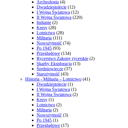
Archeologia
(4)
Dwudziestolecie
(12)
I Wojna Światowa
(12)
II Wojna Światowa
(220)
Indianie
(2)
Kresy
(28)
Lotnictwo
(28)
Militaria
(111)
Nowożytność
(74)
Po 1945
(93)
Przeglądowe
(134)
Rycerstwo Zakony rycerskie
(2)
Skarby Eksploracja
(13)
Średniowiecze
(37)
Starożytność
(43)
Historia - Militaria – Lotnictwo
(41)
Dwudziestolecie
(1)
I Wojna Światowa
(1)
II Wojna Światowa
(2)
Kresy
(1)
Lotnictwo
(2)
Militaria
(2)
Nowożytność
(3)
Po 1945
(1)
Przeglądowe
(17)