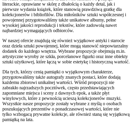
literackie, oprawiane w skórę z dbałością o każdy detal, jak i
pierwsze wydania książek, które stanowią prawdziwą gratkę dla
kolekcjonerów i bibliofilów. Dla miłośników sztuki współczesnej i
powojennej przygotowaliśmy także unikatowe albumy, pełne
wysokiej jakości reprodukcji i tekstów, które zadowolą nawet
najbardziej wymagających odbiorców.
W naszej ofercie znajdują się również wyjątkowe antyki i starocie
oraz dzieła sztuki powojennej, które mogą stanowić niepowtarzalny
dodatek do każdego wnętrza. Wybrane propozycje obejmują m.in.
artystyczne wyroby ze szkła, porcelanowe figurki oraz inne obiekty
sztuki użytkowej, które łączą w sobie estetykę i historyczną wartość.
Dla tych, którzy cenią pamiątki o wyjątkowym charakterze,
przygotowaliśmy także autografy znanych postaci, które dodają
każdemu zbiorowi unikalnej wartości. Wśród propozycji nie
zabrakło najrzadszych pocztówek, często przedstawiających
zapomniane miejsca i sceny z dawnych epok, a także płyt
winylowych, które z pewnością ucieszą kolekcjonerów muzyki.
Wszystkie nasze propozycje zostały wybrane z myślą o osobach
poszukujących prezentów o ponadczasowej wartości, które nie
tylko wzbogacą prywatne kolekcje, ale również staną się wyjątkową
pamiątką na lata.