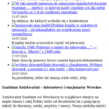
Antykwariat
Szarlatan — miejsce, w którym każdy znajdzie coś dla siebie
Od książki za 5 zł do rzadkiego starodruku
21/07/2026
Są miejsca, do których wchodzi się z konkretnym
Polskie książki w ozdobnych
oprawach – od inkunabułów po współczesne prace
rzemieślnicze
19/07/2026
Książkę można oczywiście czytać od pierwszej
„Poproszę o papier do pakowania…” —
dowcip z „Muchy” z 1948 roku
17/07/2026
Stary dowcip prasowy bywa czasem lepszym dokumentem
Stare dzwonki z charakterem. Wybierz
dzwonek, a powiem Ci, kim jesteś – film humorystyczny
16/07/2026
Są przedmioty, które nie muszą wiele robić, żeby
Szarlatan Antykwariat – internetowy i stacjonarny Wrocław
Antykwariat Szarlatan we Wrocławiu to wyjątkowe miejsce na
mapie miasta i całej Polski, które od dwudziestu lat z pasją łączy
miłość do literatury, sztuki, antyków i staroci. Nasza siedziba mieści