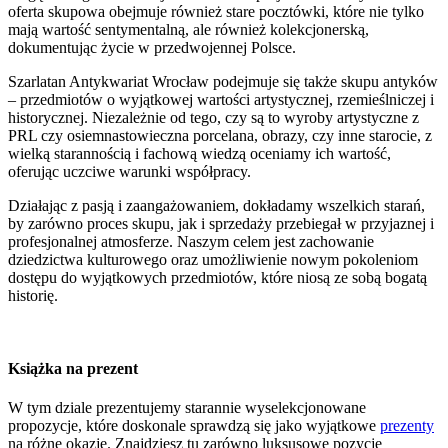
oferta skupowa obejmuje również stare pocztówki, które nie tylko
mają wartość sentymentalną, ale również kolekcjonerską,
dokumentując życie w przedwojennej Polsce.
Szarlatan Antykwariat Wrocław podejmuje się także skupu antyków
– przedmiotów o wyjątkowej wartości artystycznej, rzemieślniczej i
historycznej. Niezależnie od tego, czy są to wyroby artystyczne z
PRL czy osiemnastowieczna porcelana, obrazy, czy inne starocie, z
wielką starannością i fachową wiedzą oceniamy ich wartość,
oferując uczciwe warunki współpracy.
Działając z pasją i zaangażowaniem, dokładamy wszelkich starań,
by zarówno proces skupu, jak i sprzedaży przebiegał w przyjaznej i
profesjonalnej atmosferze. Naszym celem jest zachowanie
dziedzictwa kulturowego oraz umożliwienie nowym pokoleniom
dostępu do wyjątkowych przedmiotów, które niosą ze sobą bogatą
historię.
Książka na prezent
W tym dziale prezentujemy starannie wyselekcjonowane
propozycje, które doskonale sprawdzą się jako wyjątkowe
prezenty
na różne okazje. Znajdziesz tu zarówno luksusowe pozycje