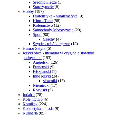
Średniowiecze
(1)
Starożytność
(8)
Hobby
(197)
Filatelistyka - numizmatyka
(9)
Kino - Teatr
(58)
Kolejnictwo
(12)
Samochody Motoryzacja
(20)
Sport
(80)
Szachy
(4)
Szycie - robótki ręczne
(18)
Humor Satyra
(6)
Języki obce - literatura w oryginale słowniki
podręczniki
(193)
Angielski
(126)
Francuski
(9)
Hiszpański
(1)
Inne języki
(34)
słowniki
(13)
Niemiecki
(17)
Rosyjski
(5)
Judaica
(78)
Kolejnictwo
(6)
Komiksy
(224)
Kosmetyka - uroda
(9)
Kulinaria
(85)