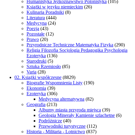
Humanistyka Jęzkoznawstwo Polonistyka
(105)
Książki w języku niemieckim
(26)
Kulinaria Poradniki
(8)
Literatura
(444)
Medycyna
(24)
Poezja
(43)
Pozostałe
(12)
Prawo
(20)
Przyrodnicze Techniczne Matematyka Fizyka
(290)
Religia Filozofia Socjologia Pedagogika Psychologia
Ezoteryka
(136)
Starodruki
(5)
Sztuka Rzemiosło
(85)
Varia
(28)
02. Książki współczesne
(8829)
Biografie Wspomnienia Listy
(190)
Ekonomia
(39)
Ezoteryka
(306)
Medycyna alternatywna
(82)
Geografia
(213)
Albumy miasta przyroda miejsca
(39)
Geologia Minerały Kamienie szlachetne
(6)
Podróżnicze
(40)
Przewodniki turystyczne
(112)
Historia - Militaria - Lotnictwo
(837)