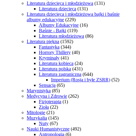
Literatura dziecięca i młodzieżowa
(131)
Literatura dziecięca
(131)
Literatura dziecięca i młodzieżowa bajki i baśnie
albumy edukacyjne
(229)
Albumy Edukacyjne
(16)
Baśnie - Bajki
(119)
Literatura młodzieżowa
(86)
Literatura piękna
(1592)
Fantastyka
(344)
Horrory Thillery
(40)
Kryminały
(41)
Literatura kobieca
(24)
Literatura polska
(431)
Literatura zagraniczna
(644)
Imperium (Rosja i byłe ZSRR)
(52)
Sensacja
(65)
Marynistyka
(85)
Medycyna i Zdrowie
(262)
Fizjoterapia
(1)
Zioła
(22)
Mitologie
(21)
Muzykalia
(145)
Nuty
(67)
Nauki Humanistyczne
(492)
Antropologia
(6)