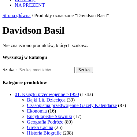
NA PREZENT
Strona główna
/ Produkty oznaczone “Davidson Basil”
Davidson Basil
Nie znaleziono produktów, których szukasz.
Wyszukaj w katalogu
Szukaj:
Szukaj
Kategorie produktów
01. Książki przedwojenne >1950
(1743)
Bajki Lit. Dziecięca
(39)
Czasopisma przedwojenne Gazety Kalendarze
(87)
Ekonomia
(16)
Encyklopedie Słowniki
(17)
Geografia Podróże
(89)
Greka Łacina
(25)
Historia Biografie
(208)