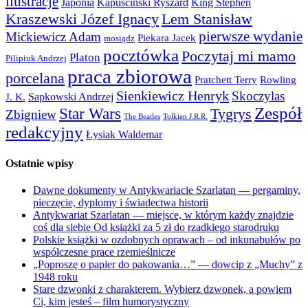
ilustracje
Japonia
Kapuściński Ryszard
King Stephen
Kraszewski Józef Ignacy
Lem Stanisław
pierwsze wydanie
Mickiewicz Adam
Piekara Jacek
mosiądz
pocztówka
Poczytaj mi mamo
Platon
Pilipiuk Andrzej
praca zbiorowa
porcelana
Pratchett Terry
Rowling
Sienkiewicz Henryk
Skoczylas
Sapkowski Andrzej
J. K.
Zespół
Star Wars
Tygrys
Zbigniew
The Beatles
Tolkien J.R.R.
redakcyjny
Łysiak Waldemar
Ostatnie wpisy
Dawne dokumenty w Antykwariacie Szarlatan — pergaminy,
pieczęcie, dyplomy i świadectwa historii
Antykwariat Szarlatan — miejsce, w którym każdy znajdzie
coś dla siebie Od książki za 5 zł do rzadkiego starodruku
Polskie książki w ozdobnych oprawach – od inkunabułów po
współczesne prace rzemieślnicze
„Poproszę o papier do pakowania…” — dowcip z „Muchy” z
1948 roku
Stare dzwonki z charakterem. Wybierz dzwonek, a powiem
Ci, kim jesteś – film humorystyczny