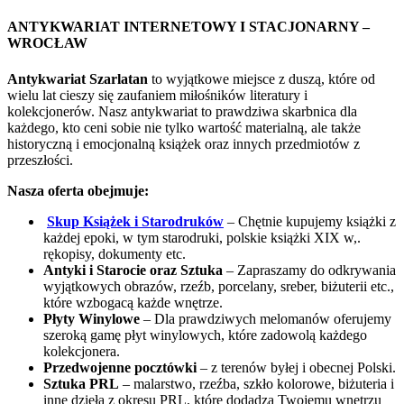
ANTYKWARIAT INTERNETOWY I STACJONARNY –
WROCŁAW
Antykwariat Szarlatan
to wyjątkowe miejsce z duszą, które od
wielu lat cieszy się zaufaniem miłośników literatury i
kolekcjonerów. Nasz antykwariat to prawdziwa skarbnica dla
każdego, kto ceni sobie nie tylko wartość materialną, ale także
historyczną i emocjonalną książek oraz innych przedmiotów z
przeszłości.
Nasza oferta obejmuje:
Skup Książek i Starodruków
– Chętnie kupujemy książki z
każdej epoki, w tym starodruki, polskie książki XIX w,.
rękopisy, dokumenty etc.
Antyki i Starocie oraz Sztuka
– Zapraszamy do odkrywania
wyjątkowych obrazów, rzeźb, porcelany, sreber, biżuterii etc.,
które wzbogacą każde wnętrze.
Płyty Winylowe
– Dla prawdziwych melomanów oferujemy
szeroką gamę płyt winylowych, które zadowolą każdego
kolekcjonera.
Przedwojenne pocztówki
– z terenów byłej i obecnej Polski.
Sztuka PRL
– malarstwo, rzeźba, szkło kolorowe, biżuteria i
inne dzieła z okresu PRL, które dodadzą Twojemu wnętrzu