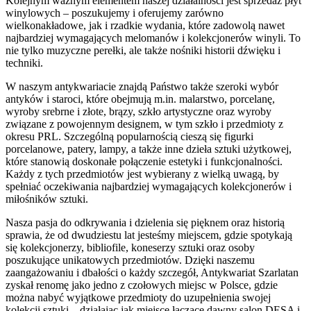
Kolejnym ważnym elementem naszej działalności jest sprzedaż płyt
winylowych – poszukujemy i oferujemy zarówno
wielkonakładowe, jak i rzadkie wydania, które zadowolą nawet
najbardziej wymagających melomanów i kolekcjonerów winyli. To
nie tylko muzyczne perełki, ale także nośniki historii dźwięku i
techniki.
W naszym antykwariacie znajdą Państwo także szeroki wybór
antyków i staroci, które obejmują m.in. malarstwo, porcelanę,
wyroby srebrne i złote, brązy, szkło artystyczne oraz wyroby
związane z powojennym designem, w tym szkło i przedmioty z
okresu PRL. Szczególną popularnością cieszą się figurki
porcelanowe, patery, lampy, a także inne dzieła sztuki użytkowej,
które stanowią doskonałe połączenie estetyki i funkcjonalności.
Każdy z tych przedmiotów jest wybierany z wielką uwagą, by
spełniać oczekiwania najbardziej wymagających kolekcjonerów i
miłośników sztuki.
Nasza pasja do odkrywania i dzielenia się pięknem oraz historią
sprawia, że od dwudziestu lat jesteśmy miejscem, gdzie spotykają
się kolekcjonerzy, bibliofile, koneserzy sztuki oraz osoby
poszukujące unikatowych przedmiotów. Dzięki naszemu
zaangażowaniu i dbałości o każdy szczegół, Antykwariat Szarlatan
zyskał renomę jako jedno z czołowych miejsc w Polsce, gdzie
można nabyć wyjątkowe przedmioty do uzupełnienia swojej
kolekcji sztuki – działając jak miejsce łączące dawny salon DESA i