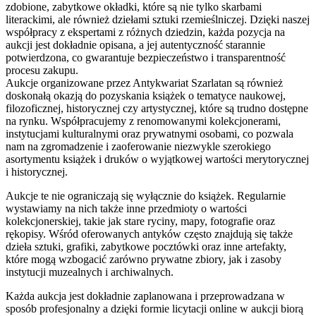
zdobione, zabytkowe okładki, które są nie tylko skarbami
literackimi, ale również dziełami sztuki rzemieślniczej. Dzięki naszej
współpracy z ekspertami z różnych dziedzin, każda pozycja na
aukcji jest dokładnie opisana, a jej autentyczność starannie
potwierdzona, co gwarantuje bezpieczeństwo i transparentność
procesu zakupu.
Aukcje organizowane przez Antykwariat Szarlatan są również
doskonałą okazją do pozyskania książek o tematyce naukowej,
filozoficznej, historycznej czy artystycznej, które są trudno dostępne
na rynku. Współpracujemy z renomowanymi kolekcjonerami,
instytucjami kulturalnymi oraz prywatnymi osobami, co pozwala
nam na zgromadzenie i zaoferowanie niezwykle szerokiego
asortymentu książek i druków o wyjątkowej wartości merytorycznej
i historycznej.
Aukcje te nie ograniczają się wyłącznie do książek. Regularnie
wystawiamy na nich także inne przedmioty o wartości
kolekcjonerskiej, takie jak stare ryciny, mapy, fotografie oraz
rękopisy. Wśród oferowanych antyków często znajdują się także
dzieła sztuki, grafiki, zabytkowe pocztówki oraz inne artefakty,
które mogą wzbogacić zarówno prywatne zbiory, jak i zasoby
instytucji muzealnych i archiwalnych.
Każda aukcja jest dokładnie zaplanowana i przeprowadzana w
sposób profesjonalny a dzięki formie licytacji online w aukcji biorą