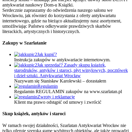
antykwariat naukowy Dom-u Książki.
Serdecznie zapraszamy do odwiedzenia naszego salonu we
Wrocławiu, jak również do korzystania z oferty antykwariatu
internetowego, gdzie na bieżąco aktualizujemy nasz asortyment,
umożliwiając Państwu odkrywanie prawdziwych skarbów
literackich, artystycznych i historycznych.
Zakupy w Szarlatanie
Jak kupić?
Instrukcja zakupów w antykwariacie internetowym.
Jak sprzedać? Zasady skupu książek,
starodruków, antyków i staroci, płyt winylowych, pocztówek
i dzieł sztuki. Antykwariat Wrocław
Nazywam się Stanisław Karolewski – dorastałem
Regulamin
Regulamin REGULAMIN zakupów na www.szarlatan.pl
Zwroty i reklamacje
Klient ma prawo odstąpić od umowy i zwrócić
Skup książek, antyków i staroci
W ramach swojej działalności, Szarlatan Antykwariat Wrocław nie
tylko oferuje szeroką gamę wybitnych obiektów, ale także prowadzi