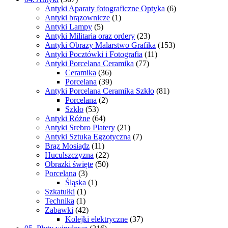
Antyki Aparaty fotograficzne Optyka
(6)
Antyki brązownicze
(1)
Antyki Lampy
(5)
Antyki Militaria oraz ordery
(23)
Antyki Obrazy Malarstwo Grafika
(153)
Antyki Pocztówki i Fotografia
(11)
Antyki Porcelana Ceramika
(77)
Ceramika
(36)
Porcelana
(39)
Antyki Porcelana Ceramika Szkło
(81)
Porcelana
(2)
Szkło
(53)
Antyki Różne
(64)
Antyki Srebro Platery
(21)
Antyki Sztuka Egzotyczna
(7)
Brąz Mosiądz
(11)
Huculszczyzna
(22)
Obrazki święte
(50)
Porcelana
(3)
Śląska
(1)
Szkatułki
(1)
Technika
(1)
Zabawki
(42)
Kolejki elektryczne
(37)