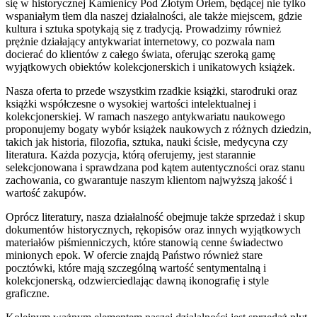
się w historycznej Kamienicy Pod Złotym Orłem, będącej nie tylko
wspaniałym tłem dla naszej działalności, ale także miejscem, gdzie
kultura i sztuka spotykają się z tradycją. Prowadzimy również
prężnie działający antykwariat internetowy, co pozwala nam
docierać do klientów z całego świata, oferując szeroką gamę
wyjątkowych obiektów kolekcjonerskich i unikatowych książek.
Nasza oferta to przede wszystkim rzadkie książki, starodruki oraz
książki współczesne o wysokiej wartości intelektualnej i
kolekcjonerskiej. W ramach naszego antykwariatu naukowego
proponujemy bogaty wybór książek naukowych z różnych dziedzin,
takich jak historia, filozofia, sztuka, nauki ścisłe, medycyna czy
literatura. Każda pozycja, którą oferujemy, jest starannie
selekcjonowana i sprawdzana pod kątem autentyczności oraz stanu
zachowania, co gwarantuje naszym klientom najwyższą jakość i
wartość zakupów.
Oprócz literatury, nasza działalność obejmuje także sprzedaż i skup
dokumentów historycznych, rękopisów oraz innych wyjątkowych
materiałów piśmienniczych, które stanowią cenne świadectwo
minionych epok. W ofercie znajdą Państwo również stare
pocztówki, które mają szczególną wartość sentymentalną i
kolekcjonerską, odzwierciedlając dawną ikonografię i style
graficzne.