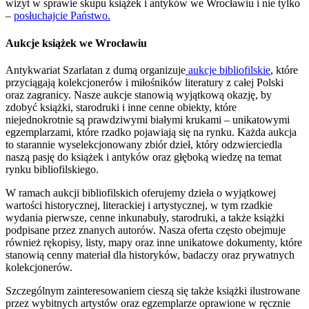
wizyt w sprawie skupu książek i antyków we Wrocławiu i nie tylko
–
posłuchajcie Państwo.
Aukcje książek we Wrocławiu
Antykwariat Szarlatan z dumą organizuje
aukcje bibliofilskie
, które
przyciągają kolekcjonerów i miłośników literatury z całej Polski
oraz zagranicy. Nasze aukcje stanowią wyjątkową okazję, by
zdobyć książki, starodruki i inne cenne obiekty, które
niejednokrotnie są prawdziwymi białymi krukami – unikatowymi
egzemplarzami, które rzadko pojawiają się na rynku. Każda aukcja
to starannie wyselekcjonowany zbiór dzieł, który odzwierciedla
naszą pasję do książek i antyków oraz głęboką wiedzę na temat
rynku bibliofilskiego.
W ramach aukcji bibliofilskich oferujemy dzieła o wyjątkowej
wartości historycznej, literackiej i artystycznej, w tym rzadkie
wydania pierwsze, cenne inkunabuły, starodruki, a także książki
podpisane przez znanych autorów. Nasza oferta często obejmuje
również rękopisy, listy, mapy oraz inne unikatowe dokumenty, które
stanowią cenny materiał dla historyków, badaczy oraz prywatnych
kolekcjonerów.
Szczególnym zainteresowaniem cieszą się także książki ilustrowane
przez wybitnych artystów oraz egzemplarze oprawione w ręcznie