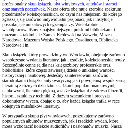
profesjonalny
skup książek, płyt winylowych, antyków i staroci
oraz starych pocztówek
. Nasza oferta obejmuje szerokie spektrum
przedmiotów kolekcjonerskich, co czyni nas miejscem, do którego
zgłaszają się zarówno indywidualni pasjonaci, jak i instytucje
poszukujące unikatowych egzemplarzy. Wielokrotnie
współpracowaliśmy z najsłynniejszymi polskimi bibliotekami i
muzeami – takimi jak: Zamek Królewski na Wawelu, Muzea
Narodowe, Muzeum Wojska Polskiego, Ossolineum, Biblioteka
Narodowa i in.
Skup książek, który prowadzimy we Wrocławiu, obejmuje zarówno
współczesne wydania literatury, jak i rzadkie, kolekcjonerskie tytuły.
Szczególnie cenne są dla nas księgozbiory profesorskie oraz
bibliofilskie, które często zawierają dzieła o unikalnej wartości
historycznej i naukowej. Jesteśmy zainteresowani zarówno
starodrukami i książka antykwaryczną jak i powojenną-współczesną
literaturą z różnych dziedzin: książkami popularnonaukowymi,
naukowymi, literaturą piękną, a także książkami z zakresu filozofii,
historii, sztuki czy techniki. Z dużym szacunkiem i precyzją
dokonujemy wycen, dbając o to, aby każda książka trafiła w ręce
kolejnych miłośników literatury.
W przypadku skupu płyt winylowych, poszukujemy zarówno
popularnych albumów muzycznych, jak i rzadkich wydań, które
mogą wzbogacić kolekcje audiofilów i pasjonatów muzyki. Nasza