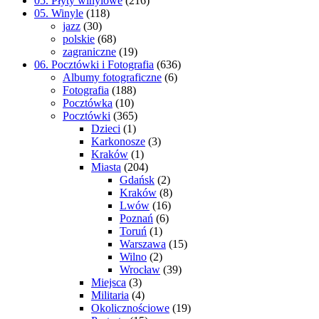
05. Płyty winylowe
(216)
05. Winyle
(118)
jazz
(30)
polskie
(68)
zagraniczne
(19)
06. Pocztówki i Fotografia
(636)
Albumy fotograficzne
(6)
Fotografia
(188)
Pocztówka
(10)
Pocztówki
(365)
Dzieci
(1)
Karkonosze
(3)
Kraków
(1)
Miasta
(204)
Gdańsk
(2)
Kraków
(8)
Lwów
(16)
Poznań
(6)
Toruń
(1)
Warszawa
(15)
Wilno
(2)
Wrocław
(39)
Miejsca
(3)
Militaria
(4)
Okolicznościowe
(19)