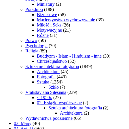
Miniatury
(2)
Poradniki
(188)
Biznesowe
(58)
Macierzyństwo wychowywanie
(39)
Miłość i Seks
(26)
Motywacyjne
(21)
Różne
(31)
Prawo
(59)
Psychologia
(39)
Religia
(89)
Buddyzm - Islam - Hinduizm - inne
(30)
Chrześcijaństwo
(52)
Sztuka architektura fotografia
(1849)
Architektura
(45)
Fotografia
(449)
Sztuka
(1354)
Szkło
(7)
Vratislaviana Silesiana
(239)
< 1950r.
(27)
02. Książki współczesne
(2)
Sztuka architektura fotografia
(2)
Architektura
(2)
Wydawnictwa podziemne
(66)
03. Mapy
(40)
04. Antyki
(567)