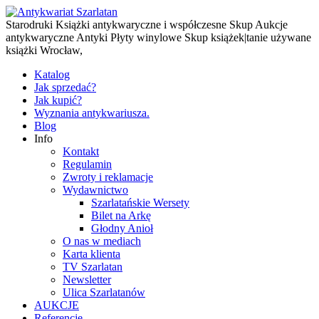
Starodruki Książki antykwaryczne i współczesne Skup Aukcje
antykwaryczne Antyki Płyty winylowe Skup książek|tanie używane
książki Wrocław,
Katalog
Jak sprzedać?
Jak kupić?
Wyznania antykwariusza.
Blog
Info
Kontakt
Regulamin
Zwroty i reklamacje
Wydawnictwo
Szarlatańskie Wersety
Bilet na Arkę
Głodny Anioł
O nas w mediach
Karta klienta
TV Szarlatan
Newsletter
Ulica Szarlatanów
AUKCJE
Referencje