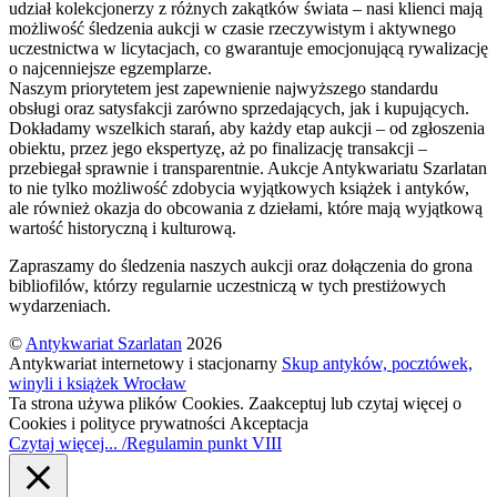
udział kolekcjonerzy z różnych zakątków świata – nasi klienci mają
możliwość śledzenia aukcji w czasie rzeczywistym i aktywnego
uczestnictwa w licytacjach, co gwarantuje emocjonującą rywalizację
o najcenniejsze egzemplarze.
Naszym priorytetem jest zapewnienie najwyższego standardu
obsługi oraz satysfakcji zarówno sprzedających, jak i kupujących.
Dokładamy wszelkich starań, aby każdy etap aukcji – od zgłoszenia
obiektu, przez jego ekspertyzę, aż po finalizację transakcji –
przebiegał sprawnie i transparentnie. Aukcje Antykwariatu Szarlatan
to nie tylko możliwość zdobycia wyjątkowych książek i antyków,
ale również okazja do obcowania z dziełami, które mają wyjątkową
wartość historyczną i kulturową.
Zapraszamy do śledzenia naszych aukcji oraz dołączenia do grona
bibliofilów, którzy regularnie uczestniczą w tych prestiżowych
wydarzeniach.
©
Antykwariat Szarlatan
2026
Antykwariat internetowy i stacjonarny
Skup antyków, pocztówek,
winyli i książek Wrocław
Ta strona używa plików Cookies. Zaakceptuj lub czytaj więcej o
Cookies i polityce prywatności
Akceptacja
Czytaj więcej... /Regulamin punkt VIII