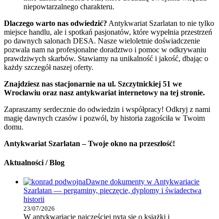
niepowtarzalnego charakteru.
Dlaczego warto nas odwiedzić?
Antykwariat Szarlatan to nie tylko
miejsce handlu, ale i spotkań pasjonatów, które wypełnia przestrzeń
po dawnych salonach DESA. Nasze wieloletnie doświadczenie
pozwala nam na profesjonalne doradztwo i pomoc w odkrywaniu
prawdziwych skarbów. Stawiamy na unikalność i jakość, dbając o
każdy szczegół naszej oferty.
Znajdziesz nas stacjonarnie na ul. Szczytnickiej 51 we
Wrocławiu oraz nasz antykwariat internetowy na tej stronie.
Zapraszamy serdecznie do odwiedzin i współpracy! Odkryj z nami
magię dawnych czasów i pozwól, by historia zagościła w Twoim
domu.
Antykwariat Szarlatan – Twoje okno na przeszłość!
Aktualności / Blog
Dawne dokumenty w Antykwariacie
Szarlatan — pergaminy, pieczęcie, dyplomy i świadectwa
historii
23/07/2026
W antykwariacie najczęściej pyta się o książki i