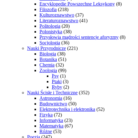
Encyklopedie Powszechne Leksykony
(8)
Filozofia
(218)
Kulturoznawstwo
(37)
Literaturoznawstwo
(41)
Politologia
(20)
Polonistyka
(38)
Przysłowia mądrości sentencje aforyzmy
(8)
Socjologia
(36)
Nauki Przyrodnicze
(221)
Biologia
(38)
Botanika
(51)
Chemia
(32)
Zoologia
(99)
Psy
(1)
Ptaki
(3)
Ryby
(2)
Nauki Ścisłe i Techniczne
(352)
Astronomia
(16)
Budownictwo
(50)
Elektrotechnika i elektronika
(52)
Fizyka
(72)
Informatyka
(23)
Matematyka
(67)
Różne
(53)
Poezja
(247)