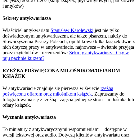
tel. (+48) 606-675-207 (skup książek, płyt winylowych, pocztówek
i antyków)
Sekrety antykwariusza
Właściciel antykwariatu
Stanisław Karolewski
jest nie tylko
doświadczonym antykwariuszem, ale także pisarzem, należy do
Stowarzyszenia Pisarzy Polskich, opublikował kilka książek dwie z
nich dotyczą pracy w antykwariacie, najnowsza – świetnie przyjęta
przez czytelników i recenzentów:
Sekrety antykwariusza. Czy w
raju pachnie kurzem?
RZEŹBA POŚWIĘCONA MIŁOŚNIKOM/OFIAROM
KSIAŻEK
W antykwariacie znajduje się pierwsza w świecie
rzeźba
poświęcona ofiarom oraz miłośnikom książek
. Zapraszamy do
fotografowania się z rzeźbą i zajęcia jednej ze stron – miłośnika lub
ofiary książek.
Wyznania antykwariusza
To miniatury z antykwarycznymi wspomnieniami – dostępne w
wersji tekstowej oraz audio. Dotyczą klientów antykwariatu oraz