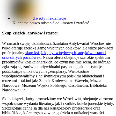
Zwroty i reklamacje
Klient ma prawo odstąpić od umowy i zwrócić
Skup książek, antyków i staroci
W ramach swojej działalności, Szarlatan Antykwariat Wrocław nie
tylko oferuje szeroką gamę wybitnych obiektów, ale także prowadzi
profesjonalny
skup książek, płyt winylowych, antyków i staroci
oraz starych pocztówek
. Nasza oferta obejmuje szerokie spektrum
przedmiotów kolekcjonerskich, co czyni nas miejscem, do którego
zgłaszają się zarówno indywidualni pasjonaci, jak i instytucje
poszukujące unikatowych egzemplarzy. Wielokrotnie
współpracowaliśmy z najsłynniejszymi polskimi bibliotekami i
muzeami – takimi jak: Zamek Królewski na Wawelu, Muzea
Narodowe, Muzeum Wojska Polskiego, Ossolineum, Biblioteka
Narodowa i in.
Skup książek, który prowadzimy we Wrocławiu, obejmuje zarówno
współczesne wydania literatury, jak i rzadkie, kolekcjonerskie tytuły.
Szczególnie cenne są dla nas księgozbiory profesorskie oraz
bibliofilskie, które często zawierają dzieła o unikalnej wartości