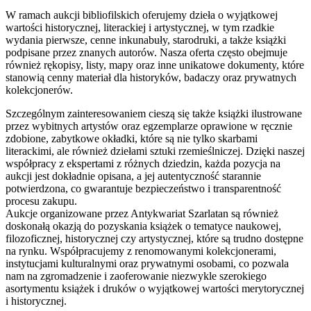
W ramach aukcji bibliofilskich oferujemy dzieła o wyjątkowej
wartości historycznej, literackiej i artystycznej, w tym rzadkie
wydania pierwsze, cenne inkunabuły, starodruki, a także książki
podpisane przez znanych autorów. Nasza oferta często obejmuje
również rękopisy, listy, mapy oraz inne unikatowe dokumenty, które
stanowią cenny materiał dla historyków, badaczy oraz prywatnych
kolekcjonerów.
Szczególnym zainteresowaniem cieszą się także książki ilustrowane
przez wybitnych artystów oraz egzemplarze oprawione w ręcznie
zdobione, zabytkowe okładki, które są nie tylko skarbami
literackimi, ale również dziełami sztuki rzemieślniczej. Dzięki naszej
współpracy z ekspertami z różnych dziedzin, każda pozycja na
aukcji jest dokładnie opisana, a jej autentyczność starannie
potwierdzona, co gwarantuje bezpieczeństwo i transparentność
procesu zakupu.
Aukcje organizowane przez Antykwariat Szarlatan są również
doskonałą okazją do pozyskania książek o tematyce naukowej,
filozoficznej, historycznej czy artystycznej, które są trudno dostępne
na rynku. Współpracujemy z renomowanymi kolekcjonerami,
instytucjami kulturalnymi oraz prywatnymi osobami, co pozwala
nam na zgromadzenie i zaoferowanie niezwykle szerokiego
asortymentu książek i druków o wyjątkowej wartości merytorycznej
i historycznej.