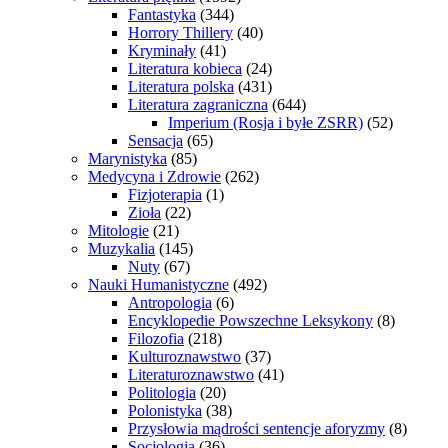
Fantastyka
(344)
Horrory Thillery
(40)
Kryminały
(41)
Literatura kobieca
(24)
Literatura polska
(431)
Literatura zagraniczna
(644)
Imperium (Rosja i byłe ZSRR)
(52)
Sensacja
(65)
Marynistyka
(85)
Medycyna i Zdrowie
(262)
Fizjoterapia
(1)
Zioła
(22)
Mitologie
(21)
Muzykalia
(145)
Nuty
(67)
Nauki Humanistyczne
(492)
Antropologia
(6)
Encyklopedie Powszechne Leksykony
(8)
Filozofia
(218)
Kulturoznawstwo
(37)
Literaturoznawstwo
(41)
Politologia
(20)
Polonistyka
(38)
Przysłowia mądrości sentencje aforyzmy
(8)
Socjologia
(36)