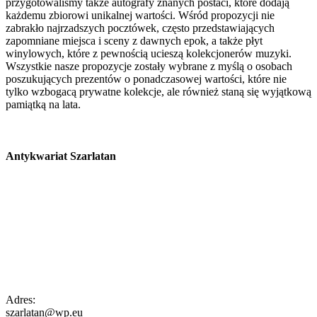
przygotowaliśmy także autografy znanych postaci, które dodają
każdemu zbiorowi unikalnej wartości. Wśród propozycji nie
zabrakło najrzadszych pocztówek, często przedstawiających
zapomniane miejsca i sceny z dawnych epok, a także płyt
winylowych, które z pewnością ucieszą kolekcjonerów muzyki.
Wszystkie nasze propozycje zostały wybrane z myślą o osobach
poszukujących prezentów o ponadczasowej wartości, które nie
tylko wzbogacą prywatne kolekcje, ale również staną się wyjątkową
pamiątką na lata.
Antykwariat Szarlatan
Adres:
szarlatan@wp.eu