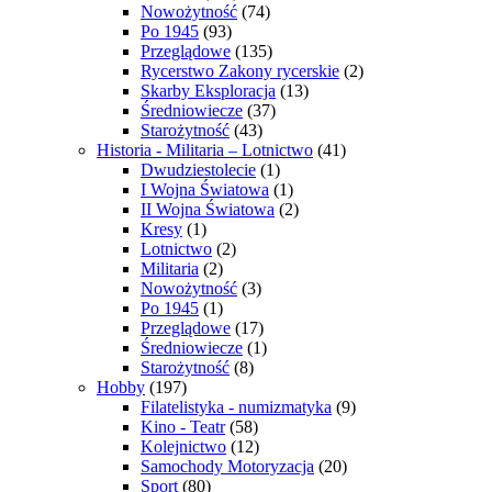
Nowożytność
(74)
Po 1945
(93)
Przeglądowe
(135)
Rycerstwo Zakony rycerskie
(2)
Skarby Eksploracja
(13)
Średniowiecze
(37)
Starożytność
(43)
Historia - Militaria – Lotnictwo
(41)
Dwudziestolecie
(1)
I Wojna Światowa
(1)
II Wojna Światowa
(2)
Kresy
(1)
Lotnictwo
(2)
Militaria
(2)
Nowożytność
(3)
Po 1945
(1)
Przeglądowe
(17)
Średniowiecze
(1)
Starożytność
(8)
Hobby
(197)
Filatelistyka - numizmatyka
(9)
Kino - Teatr
(58)
Kolejnictwo
(12)
Samochody Motoryzacja
(20)
Sport
(80)