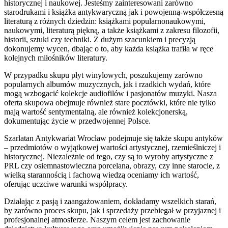
historycznej i naukowej. Jesteśmy zainteresowani zarówno
starodrukami i książka antykwaryczną jak i powojenną-współczesną
literaturą z różnych dziedzin: książkami popularnonaukowymi,
naukowymi, literaturą piękną, a także książkami z zakresu filozofii,
historii, sztuki czy techniki. Z dużym szacunkiem i precyzją
dokonujemy wycen, dbając o to, aby każda książka trafiła w ręce
kolejnych miłośników literatury.
W przypadku skupu płyt winylowych, poszukujemy zarówno
popularnych albumów muzycznych, jak i rzadkich wydań, które
mogą wzbogacić kolekcje audiofilów i pasjonatów muzyki. Nasza
oferta skupowa obejmuje również stare pocztówki, które nie tylko
mają wartość sentymentalną, ale również kolekcjonerską,
dokumentując życie w przedwojennej Polsce.
Szarlatan Antykwariat Wrocław podejmuje się także skupu antyków
– przedmiotów o wyjątkowej wartości artystycznej, rzemieślniczej i
historycznej. Niezależnie od tego, czy są to wyroby artystyczne z
PRL czy osiemnastowieczna porcelana, obrazy, czy inne starocie, z
wielką starannością i fachową wiedzą oceniamy ich wartość,
oferując uczciwe warunki współpracy.
Działając z pasją i zaangażowaniem, dokładamy wszelkich starań,
by zarówno proces skupu, jak i sprzedaży przebiegał w przyjaznej i
profesjonalnej atmosferze. Naszym celem jest zachowanie