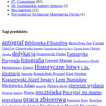
07. Czasopismo
(82)
08. Szarlatańskie gadżety firmowe
(2)
Bez kategorii
(22)
Przyrodnicze Techniczne Matematyka Fizyka
(1)
Tagi produktów
autograf
Biblioteka Filozofów
Ceram
Brzechwa Jan
Child Lee
Chmielewska Joanna
Christie
Chmielewski Henryk Jerzy
Christie Agata
dedykacja
Fantastyka
Dostojewski Fiodor
Agatha
fotografia
Przygoda
Gewert Marian
Gombrowicz Witold
Historyczne bitwy
i in.
Hemingway Ernest
ilustracje
Japonia
Kapuściński Ryszard
King Stephen
Kraszewski Józef Ignacy
Lem Stanisław
pierwsze wydanie
Mickiewicz Adam
Piekara Jacek
mosiądz
pocztówka
Poczytaj mi mamo
Platon
Pilipiuk Andrzej
praca zbiorowa
porcelana
Pratchett Terry
Rowling
Sienkiewicz Henryk
Skoczylas