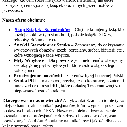
każdego, kto ceni sobie nie tylko wartość materialną, ale także
historyczną i emocjonalną książek oraz innych przedmiotów z
przeszłości.
Nasza oferta obejmuje:
Skup Książek i Starodruków
– Chętnie kupujemy książki z
każdej epoki, w tym starodruki, polskie książki XIX w,.
rękopisy, dokumenty etc.
Antyki i Starocie oraz Sztuka
– Zapraszamy do odkrywania
wyjątkowych obrazów, rzeźb, porcelany, sreber, biżuterii etc.,
które wzbogacą każde wnętrze.
Płyty Winylowe
– Dla prawdziwych melomanów oferujemy
szeroką gamę płyt winylowych, które zadowolą każdego
kolekcjonera.
Przedwojenne pocztówki
– z terenów byłej i obecnej Polski.
Sztuka PRL
– malarstwo, rzeźba, szkło kolorowe, biżuteria i
inne dzieła z okresu PRL, które dodadzą Twojemu wnętrzu
niepowtarzalnego charakteru.
Dlaczego warto nas odwiedzić?
Antykwariat Szarlatan to nie tylko
miejsce handlu, ale i spotkań pasjonatów, które wypełnia przestrzeń
po dawnych salonach DESA. Nasze wieloletnie doświadczenie
pozwala nam na profesjonalne doradztwo i pomoc w odkrywaniu
prawdziwych skarbów. Stawiamy na unikalność i jakość, dbając o
każdy szczegół naszej oferty.