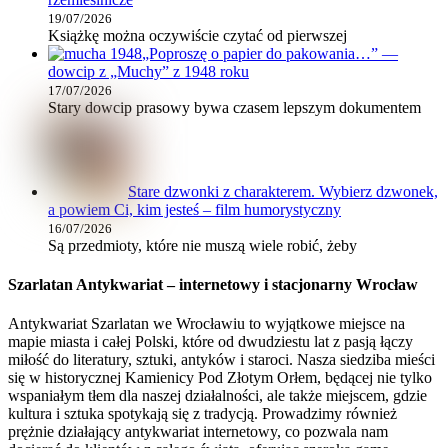
19/07/2026
Książkę można oczywiście czytać od pierwszej
„Poproszę o papier do pakowania…” —
dowcip z „Muchy” z 1948 roku
17/07/2026
Stary dowcip prasowy bywa czasem lepszym dokumentem
Stare dzwonki z charakterem. Wybierz dzwonek,
a powiem Ci, kim jesteś – film humorystyczny
16/07/2026
Są przedmioty, które nie muszą wiele robić, żeby
Szarlatan Antykwariat – internetowy i stacjonarny Wrocław
Antykwariat Szarlatan we Wrocławiu to wyjątkowe miejsce na
mapie miasta i całej Polski, które od dwudziestu lat z pasją łączy
miłość do literatury, sztuki, antyków i staroci. Nasza siedziba mieści
się w historycznej Kamienicy Pod Złotym Orłem, będącej nie tylko
wspaniałym tłem dla naszej działalności, ale także miejscem, gdzie
kultura i sztuka spotykają się z tradycją. Prowadzimy również
prężnie działający antykwariat internetowy, co pozwala nam