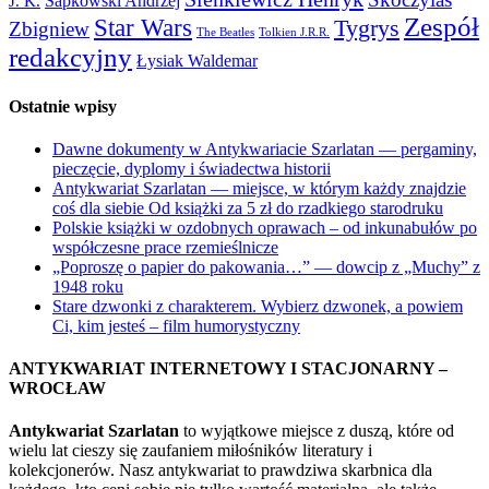
Sapkowski Andrzej
J. K.
Zespół
Star Wars
Tygrys
Zbigniew
The Beatles
Tolkien J.R.R.
redakcyjny
Łysiak Waldemar
Ostatnie wpisy
Dawne dokumenty w Antykwariacie Szarlatan — pergaminy,
pieczęcie, dyplomy i świadectwa historii
Antykwariat Szarlatan — miejsce, w którym każdy znajdzie
coś dla siebie Od książki za 5 zł do rzadkiego starodruku
Polskie książki w ozdobnych oprawach – od inkunabułów po
współczesne prace rzemieślnicze
„Poproszę o papier do pakowania…” — dowcip z „Muchy” z
1948 roku
Stare dzwonki z charakterem. Wybierz dzwonek, a powiem
Ci, kim jesteś – film humorystyczny
ANTYKWARIAT INTERNETOWY I STACJONARNY –
WROCŁAW
Antykwariat Szarlatan
to wyjątkowe miejsce z duszą, które od
wielu lat cieszy się zaufaniem miłośników literatury i
kolekcjonerów. Nasz antykwariat to prawdziwa skarbnica dla