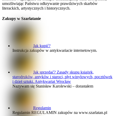
umożliwiając Państwu odkrywanie prawdziwych skarbów
literackich, artystycznych i historycznych.
Zakupy w Szarlatanie
Jak kupić?
Instrukcja zakupów w antykwariacie internetowym.
Jak sprzedać? Zasady skupu książek,
starodruków, antyków i staroci, płyt winylowych, pocztówek
i dzieł sztuki. Antykwariat Wrocław
Nazywam się Stanisław Karolewski – dorastałem
Regulamin
Regulamin REGULAMIN zakupów na www.szarlatan.pl