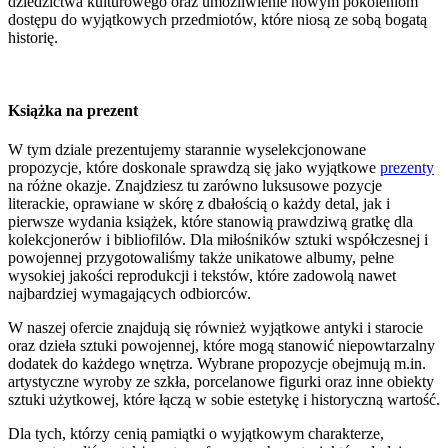
dziedzictwa kulturowego oraz umożliwienie nowym pokoleniom
dostępu do wyjątkowych przedmiotów, które niosą ze sobą bogatą
historię.
Książka na prezent
W tym dziale prezentujemy starannie wyselekcjonowane
propozycje, które doskonale sprawdzą się jako wyjątkowe
prezenty
na różne okazje. Znajdziesz tu zarówno luksusowe pozycje
literackie, oprawiane w skórę z dbałością o każdy detal, jak i
pierwsze wydania książek, które stanowią prawdziwą gratkę dla
kolekcjonerów i bibliofilów. Dla miłośników sztuki współczesnej i
powojennej przygotowaliśmy także unikatowe albumy, pełne
wysokiej jakości reprodukcji i tekstów, które zadowolą nawet
najbardziej wymagających odbiorców.
W naszej ofercie znajdują się również wyjątkowe antyki i starocie
oraz dzieła sztuki powojennej, które mogą stanowić niepowtarzalny
dodatek do każdego wnętrza. Wybrane propozycje obejmują m.in.
artystyczne wyroby ze szkła, porcelanowe figurki oraz inne obiekty
sztuki użytkowej, które łączą w sobie estetykę i historyczną wartość.
Dla tych, którzy cenią pamiątki o wyjątkowym charakterze,