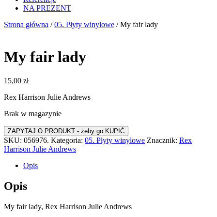
NA PREZENT
Strona główna
/
05. Płyty winylowe
/ My fair lady
My fair lady
15,00
zł
Rex Harrison Julie Andrews
Brak w magazynie
SKU:
056976.
Kategoria:
05. Płyty winylowe
Znacznik:
Rex
Harrison Julie Andrews
Opis
Opis
My fair lady, Rex Harrison Julie Andrews