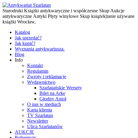
Starodruki Książki antykwaryczne i współczesne Skup Aukcje
antykwaryczne Antyki Płyty winylowe Skup książek|tanie używane
książki Wrocław,
Katalog
Jak sprzedać?
Jak kupić?
Wyznania antykwariusza.
Blog
Info
Kontakt
Regulamin
Zwroty i reklamacje
Wydawnictwo
Szarlatańskie Wersety
Bilet na Arkę
Głodny Anioł
O nas w mediach
Karta klienta
TV Szarlatan
Newsletter
Ulica Szarlatanów
AUKCJE
Referencje