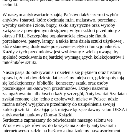
techniki.
W naszym antykwariacie znajdą Państwo także szeroki wybór
antyków i staroci, które obejmują m.in. malarstwo, porcelanę,
wyroby srebrne i złote, brązy, szkło artystyczne oraz wyroby
związane z powojennym designem, w tym szkło i przedmioty z
okresu PRL. Szczególną popularnością cieszą się figurki
porcelanowe, patery, lampy, a także inne dzieła sztuki użytkowej,
które stanowią doskonałe połączenie estetyki i funkcjonalności.
Każdy z tych przedmiotów jest wybierany z wielką uwagą, by
spełniać oczekiwania najbardziej wymagających kolekcjonerów i
miłośników sztuki.
Nasza pasja do odkrywania i dzielenia się pięknem oraz historią
sprawia, że od dwudziestu lat jesteśmy miejscem, gdzie spotykają
się kolekcjonerzy, bibliofile, koneserzy sztuki oraz osoby
poszukujące unikatowych przedmiotów. Dzięki naszemu
zaangażowaniu i dbałości o każdy szczegół, Antykwariat Szarlatan
zyskał renomę jako jedno z czołowych miejsc w Polsce, gdzie
można nabyć wyjątkowe przedmioty do uzupełnienia swojej
kolekcji sztuki – działając jak miejsce łączące dawny salon DESA i
antykwariat naukowy Dom-u Książki.
Serdecznie zapraszamy do odwiedzenia naszego salonu we
Wrocławiu, jak również do korzystania z oferty antykwariatu
internetowego, gdzie na bieżąco aktualizujemy nasz asortyment,