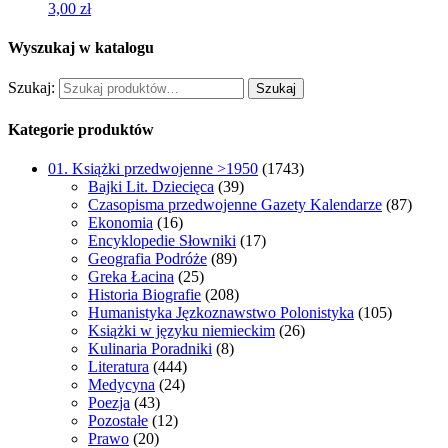
3,00
zł
Wyszukaj w katalogu
Szukaj:
Szukaj
Kategorie produktów
01. Książki przedwojenne >1950
(1743)
Bajki Lit. Dziecięca
(39)
Czasopisma przedwojenne Gazety Kalendarze
(87)
Ekonomia
(16)
Encyklopedie Słowniki
(17)
Geografia Podróże
(89)
Greka Łacina
(25)
Historia Biografie
(208)
Humanistyka Jęzkoznawstwo Polonistyka
(105)
Książki w języku niemieckim
(26)
Kulinaria Poradniki
(8)
Literatura
(444)
Medycyna
(24)
Poezja
(43)
Pozostałe
(12)
Prawo
(20)