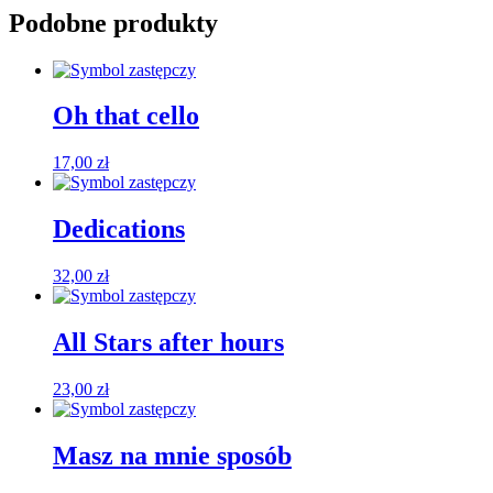
Podobne produkty
Oh that cello
17,00
zł
Dedications
32,00
zł
All Stars after hours
23,00
zł
Masz na mnie sposób