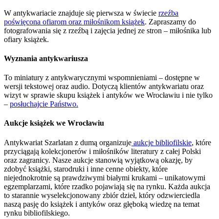
W antykwariacie znajduje się pierwsza w świecie
rzeźba
poświęcona ofiarom oraz miłośnikom książek
. Zapraszamy do
fotografowania się z rzeźbą i zajęcia jednej ze stron – miłośnika lub
ofiary książek.
Wyznania antykwariusza
To miniatury z antykwarycznymi wspomnieniami – dostępne w
wersji tekstowej oraz audio. Dotyczą klientów antykwariatu oraz
wizyt w sprawie skupu książek i antyków we Wrocławiu i nie tylko
–
posłuchajcie Państwo.
Aukcje książek we Wrocławiu
Antykwariat Szarlatan z dumą organizuje
aukcje bibliofilskie
, które
przyciągają kolekcjonerów i miłośników literatury z całej Polski
oraz zagranicy. Nasze aukcje stanowią wyjątkową okazję, by
zdobyć książki, starodruki i inne cenne obiekty, które
niejednokrotnie są prawdziwymi białymi krukami – unikatowymi
egzemplarzami, które rzadko pojawiają się na rynku. Każda aukcja
to starannie wyselekcjonowany zbiór dzieł, który odzwierciedla
naszą pasję do książek i antyków oraz głęboką wiedzę na temat
rynku bibliofilskiego.