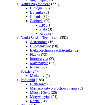
Nauki Przyrodnicze
(221)
Biologia
(38)
Botanika
(51)
Chemia
(32)
Zoologia
(99)
Psy
(1)
Ptaki
(3)
Ryby
(2)
Nauki Ścisłe i Techniczne
(352)
Astronomia
(16)
Budownictwo
(50)
Elektrotechnika i elektronika
(52)
Fizyka
(72)
Informatyka
(23)
Matematyka
(67)
Różne
(53)
Poezja
(247)
Miniatury
(2)
Poradniki
(188)
Biznesowe
(58)
Macierzyństwo wychowywanie
(39)
Miłość i Seks
(26)
Motywacyjne
(21)
Różne
(31)