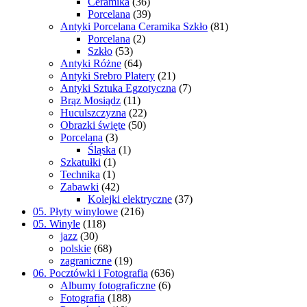
Ceramika
(36)
Porcelana
(39)
Antyki Porcelana Ceramika Szkło
(81)
Porcelana
(2)
Szkło
(53)
Antyki Różne
(64)
Antyki Srebro Platery
(21)
Antyki Sztuka Egzotyczna
(7)
Brąz Mosiądz
(11)
Huculszczyzna
(22)
Obrazki święte
(50)
Porcelana
(3)
Śląska
(1)
Szkatułki
(1)
Technika
(1)
Zabawki
(42)
Kolejki elektryczne
(37)
05. Płyty winylowe
(216)
05. Winyle
(118)
jazz
(30)
polskie
(68)
zagraniczne
(19)
06. Pocztówki i Fotografia
(636)
Albumy fotograficzne
(6)
Fotografia
(188)