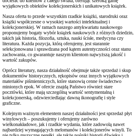
docierać do klientów z całego świata, oferując szeroką gamę
wyjątkowych obiektów kolekcjonerskich i unikatowych książek.
Nasza oferta to przede wszystkim rzadkie książki, starodruki oraz
książki współczesne o wysokiej wartości intelektualnej i
kolekcjonerskiej. W ramach naszego antykwariatu naukowego
proponujemy bogaty wybór książek naukowych z różnych dziedzin,
takich jak historia, filozofia, sztuka, nauki ścisłe, medycyna czy
literatura. Każda pozycja, którą oferujemy, jest starannie
selekcjonowana i sprawdzana pod kątem autentyczności oraz stanu
zachowania, co gwarantuje naszym klientom najwyższą jakość i
wartość zakupów.
Oprócz literatury, nasza działalność obejmuje także sprzedaż i skup
dokumentów historycznych, rękopisów oraz innych wyjątkowych
materiałów piśmienniczych, które stanowią cenne świadectwo
minionych epok. W ofercie znajdą Państwo również stare
pocztówki, które mają szczególną wartość sentymentalną i
kolekcjonerską, odzwierciedlając dawną ikonografię i style
graficzne.
Kolejnym ważnym elementem naszej działalności jest sprzedaż płyt
winylowych – poszukujemy i oferujemy zarówno
wielkonakładowe, jak i rzadkie wydania, które zadowolą nawet
najbardziej wymagających melomanów i kolekcjonerów winyli. To
nie tylko muzyczne perełki, ale także nośniki historii dźwięku i