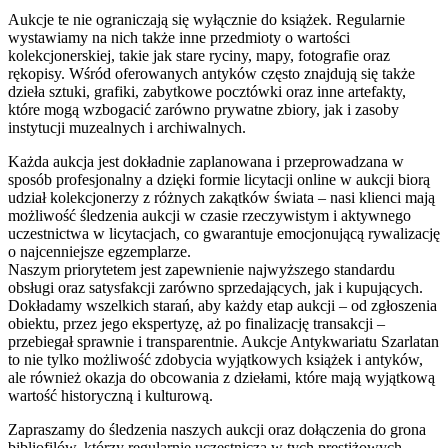
Aukcje te nie ograniczają się wyłącznie do książek. Regularnie
wystawiamy na nich także inne przedmioty o wartości
kolekcjonerskiej, takie jak stare ryciny, mapy, fotografie oraz
rękopisy. Wśród oferowanych antyków często znajdują się także
dzieła sztuki, grafiki, zabytkowe pocztówki oraz inne artefakty,
które mogą wzbogacić zarówno prywatne zbiory, jak i zasoby
instytucji muzealnych i archiwalnych.
Każda aukcja jest dokładnie zaplanowana i przeprowadzana w
sposób profesjonalny a dzięki formie licytacji online w aukcji biorą
udział kolekcjonerzy z różnych zakątków świata – nasi klienci mają
możliwość śledzenia aukcji w czasie rzeczywistym i aktywnego
uczestnictwa w licytacjach, co gwarantuje emocjonującą rywalizację
o najcenniejsze egzemplarze.
Naszym priorytetem jest zapewnienie najwyższego standardu
obsługi oraz satysfakcji zarówno sprzedających, jak i kupujących.
Dokładamy wszelkich starań, aby każdy etap aukcji – od zgłoszenia
obiektu, przez jego ekspertyzę, aż po finalizację transakcji –
przebiegał sprawnie i transparentnie. Aukcje Antykwariatu Szarlatan
to nie tylko możliwość zdobycia wyjątkowych książek i antyków,
ale również okazja do obcowania z dziełami, które mają wyjątkową
wartość historyczną i kulturową.
Zapraszamy do śledzenia naszych aukcji oraz dołączenia do grona
bibliofilów, którzy regularnie uczestniczą w tych prestiżowych