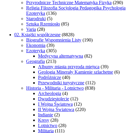
Przyrodnicze Techniczne Matematyka Fizyka
(290)
Religia Filozofia Socjologia Pedagogika Psychologia
Ezoteryka
(136)
Starodruki
(5)
Sztuka Rzemiosło
(85)
Varia
(28)
02. Książki współczesne
(8828)
Biografie Wspomnienia Listy
(190)
Ekonomia
(39)
Ezoteryka
(305)
Medycyna alternatywna
(82)
Geografia
(213)
Albumy miasta przyroda miejsca
(39)
Geologia Minerały Kamienie szlachetne
(6)
Podróżnicze
(40)
Przewodniki turystyczne
(112)
Historia - Militaria - Lotnictwo
(838)
Archeologia
(4)
Dwudziestolecie
(12)
I Wojna Światowa
(12)
II Wojna Światowa
(220)
Indianie
(2)
Kresy
(28)
Lotnictwo
(28)
Militaria
(111)