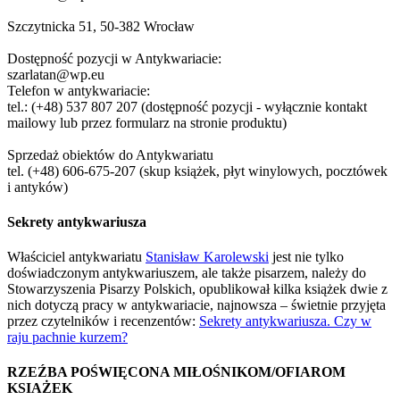
Szczytnicka 51, 50-382 Wrocław
Dostępność pozycji w Antykwariacie:
szarlatan@wp.eu
Telefon w antykwariacie:
tel.: (+48) 537 807 207 (dostępność pozycji - wyłącznie kontakt
mailowy lub przez formularz na stronie produktu)
Sprzedaż obiektów do Antykwariatu
tel. (+48) 606-675-207 (skup książek, płyt winylowych, pocztówek
i antyków)
Sekrety antykwariusza
Właściciel antykwariatu
Stanisław Karolewski
jest nie tylko
doświadczonym antykwariuszem, ale także pisarzem, należy do
Stowarzyszenia Pisarzy Polskich, opublikował kilka książek dwie z
nich dotyczą pracy w antykwariacie, najnowsza – świetnie przyjęta
przez czytelników i recenzentów:
Sekrety antykwariusza. Czy w
raju pachnie kurzem?
RZEŹBA POŚWIĘCONA MIŁOŚNIKOM/OFIAROM
KSIAŻEK