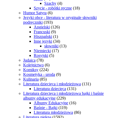
Szachy
(4)
Szycie - robótki ręczne
(18)
Humor Satyra
(6)
Języki obce - literatura w oryginale słowniki
podręczniki
(193)
Angielski
(126)
Francuski
(9)
Hiszpański
(1)
Inne języki
(34)
słowniki
(13)
Niemiecki
(17)
Rosyjski
(5)
Judaica
(78)
Kolejnictwo
(6)
Komiksy
(224)
Kosmetyka - uroda
(9)
Kulinaria
(85)
Literatura dziecięca i młodzieżowa
(131)
Literatura dziecięca
(131)
Literatura dziecięca i młodzieżowa bajki i baśnie
albumy edukacyjne
(229)
Albumy Edukacyjne
(16)
Baśnie - Bajki
(119)
Literatura młodzieżowa
(86)
Literatura piękna
(1592)