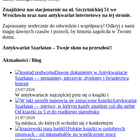
Znajdziesz nas stacjonarnie na ul. Szczytnickiej 51 we
Wrocławiu oraz nasz antykwariat internetowy na tej stronie.
Zapraszamy serdecznie do odwiedzin i współpracy! Odkryj z nami
magię dawnych czasów i pozwól, by historia zagościła w Twoim
domu.
Antykwariat Szarlatan – Twoje okno na przeszłość!
Aktualności / Blog
Dawne dokumenty w Antykwariacie
Szarlatan — pergaminy, pieczęcie, dyplomy i świadectwa
historii
23/07/2026
W antykwariacie najczęściej pyta się o książki i
Antykwariat
Szarlatan — miejsce, w którym każdy znajdzie coś dla siebie
Od książki za 5 zł do rzadkiego starodruku
21/07/2026
Są miejsca, do których wchodzi się z konkretnym
Polskie książki w ozdobnych
oprawach – od inkunabułów po współczesne prace
rzemieślnicze