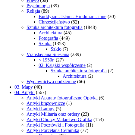
Prawo
(59)
Psychologia
(39)
Religia
(89)
Buddyzm - Islam - Hinduizm - inne
(30)
Chrześcijaństwo
(52)
Sztuka architektura fotografia
(1848)
Architektura
(45)
Fotografia
(449)
Sztuka
(1353)
Szkło
(7)
Vratislaviana Silesiana
(239)
< 1950r.
(27)
02. Książki współczesne
(2)
Sztuka architektura fotografia
(2)
Architektura
(2)
Wydawnictwa podziemne
(66)
03. Mapy
(40)
04. Antyki
(567)
Antyki Aparaty fotograficzne Optyka
(6)
Antyki brązownicze
(1)
Antyki Lampy
(5)
Antyki Militaria oraz ordery
(23)
Antyki Obrazy Malarstwo Grafika
(153)
Antyki Pocztówki i Fotografia
(11)
Antyki Porcelana Ceramika
(77)