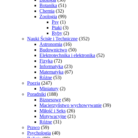
Botanika
(51)
Chemia
(32)
Zoologia
(99)
Psy
(1)
Ptaki
(3)
Ryby
(2)
Nauki Ścisłe i Techniczne
(352)
Astronomia
(16)
Budownictwo
(50)
Elektrotechnika i elektronika
(52)
Fizyka
(72)
Informatyka
(23)
Matematyka
(67)
Różne
(53)
Poezja
(247)
Miniatury
(2)
Poradniki
(188)
Biznesowe
(58)
Macierzyństwo wychowywanie
(39)
Miłość i Seks
(26)
Motywacyjne
(21)
Różne
(31)
Prawo
(59)
Psychologia
(40)