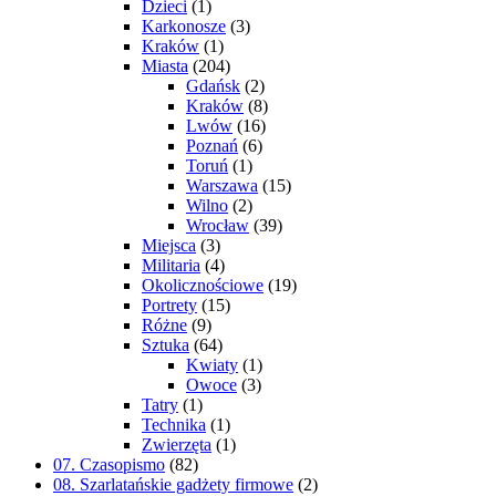
Dzieci
(1)
Karkonosze
(3)
Kraków
(1)
Miasta
(204)
Gdańsk
(2)
Kraków
(8)
Lwów
(16)
Poznań
(6)
Toruń
(1)
Warszawa
(15)
Wilno
(2)
Wrocław
(39)
Miejsca
(3)
Militaria
(4)
Okolicznościowe
(19)
Portrety
(15)
Różne
(9)
Sztuka
(64)
Kwiaty
(1)
Owoce
(3)
Tatry
(1)
Technika
(1)
Zwierzęta
(1)
07. Czasopismo
(82)
08. Szarlatańskie gadżety firmowe
(2)