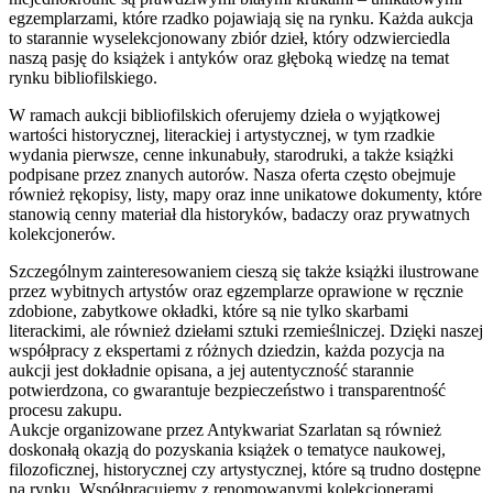
egzemplarzami, które rzadko pojawiają się na rynku. Każda aukcja
to starannie wyselekcjonowany zbiór dzieł, który odzwierciedla
naszą pasję do książek i antyków oraz głęboką wiedzę na temat
rynku bibliofilskiego.
W ramach aukcji bibliofilskich oferujemy dzieła o wyjątkowej
wartości historycznej, literackiej i artystycznej, w tym rzadkie
wydania pierwsze, cenne inkunabuły, starodruki, a także książki
podpisane przez znanych autorów. Nasza oferta często obejmuje
również rękopisy, listy, mapy oraz inne unikatowe dokumenty, które
stanowią cenny materiał dla historyków, badaczy oraz prywatnych
kolekcjonerów.
Szczególnym zainteresowaniem cieszą się także książki ilustrowane
przez wybitnych artystów oraz egzemplarze oprawione w ręcznie
zdobione, zabytkowe okładki, które są nie tylko skarbami
literackimi, ale również dziełami sztuki rzemieślniczej. Dzięki naszej
współpracy z ekspertami z różnych dziedzin, każda pozycja na
aukcji jest dokładnie opisana, a jej autentyczność starannie
potwierdzona, co gwarantuje bezpieczeństwo i transparentność
procesu zakupu.
Aukcje organizowane przez Antykwariat Szarlatan są również
doskonałą okazją do pozyskania książek o tematyce naukowej,
filozoficznej, historycznej czy artystycznej, które są trudno dostępne
na rynku. Współpracujemy z renomowanymi kolekcjonerami,