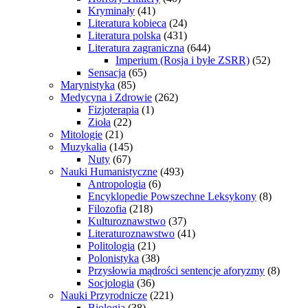
Kryminały
(41)
Literatura kobieca
(24)
Literatura polska
(431)
Literatura zagraniczna
(644)
Imperium (Rosja i byłe ZSRR)
(52)
Sensacja
(65)
Marynistyka
(85)
Medycyna i Zdrowie
(262)
Fizjoterapia
(1)
Zioła
(22)
Mitologie
(21)
Muzykalia
(145)
Nuty
(67)
Nauki Humanistyczne
(493)
Antropologia
(6)
Encyklopedie Powszechne Leksykony
(8)
Filozofia
(218)
Kulturoznawstwo
(37)
Literaturoznawstwo
(41)
Politologia
(21)
Polonistyka
(38)
Przysłowia mądrości sentencje aforyzmy
(8)
Socjologia
(36)
Nauki Przyrodnicze
(221)
Biologia
(38)