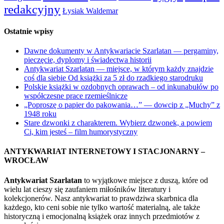
redakcyjny
Łysiak Waldemar
Ostatnie wpisy
Dawne dokumenty w Antykwariacie Szarlatan — pergaminy,
pieczęcie, dyplomy i świadectwa historii
Antykwariat Szarlatan — miejsce, w którym każdy znajdzie
coś dla siebie Od książki za 5 zł do rzadkiego starodruku
Polskie książki w ozdobnych oprawach – od inkunabułów po
współczesne prace rzemieślnicze
„Poproszę o papier do pakowania…” — dowcip z „Muchy” z
1948 roku
Stare dzwonki z charakterem. Wybierz dzwonek, a powiem
Ci, kim jesteś – film humorystyczny
ANTYKWARIAT INTERNETOWY I STACJONARNY –
WROCŁAW
Antykwariat Szarlatan
to wyjątkowe miejsce z duszą, które od
wielu lat cieszy się zaufaniem miłośników literatury i
kolekcjonerów. Nasz antykwariat to prawdziwa skarbnica dla
każdego, kto ceni sobie nie tylko wartość materialną, ale także
historyczną i emocjonalną książek oraz innych przedmiotów z