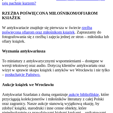
raju pachnie kurzem?
RZEŹBA POŚWIĘCONA MIŁOŚNIKOM/OFIAROM
KSIAŻEK
W antykwariacie znajduje się pierwsza w świecie
rzeźba
poświęcona ofiarom oraz miłośnikom książek
. Zapraszamy do
fotografowania się z rzeźbą i zajęcia jednej ze stron – miłośnika lub
ofiary książek.
Wyznania antykwariusza
To miniatury z antykwarycznymi wspomnieniami – dostępne w
wersji tekstowej oraz audio. Dotyczą klientów antykwariatu oraz
wizyt w sprawie skupu książek i antyków we Wrocławiu i nie tylko
–
posłuchajcie Państwo.
Aukcje książek we Wrocławiu
Antykwariat Szarlatan z dumą organizuje
aukcje bibliofilskie
, które
przyciągają kolekcjonerów i miłośników literatury z całej Polski
oraz zagranicy. Nasze aukcje stanowią wyjątkową okazję, by
zdobyć książki, starodruki i inne cenne obiekty, które
niejednokrotnie są prawdziwymi białymi krukami – unikatowymi