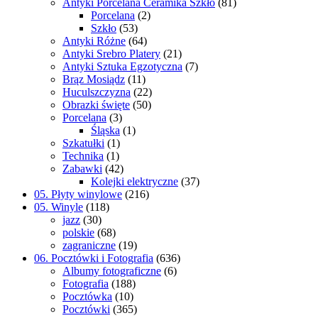
Antyki Porcelana Ceramika Szkło
(81)
Porcelana
(2)
Szkło
(53)
Antyki Różne
(64)
Antyki Srebro Platery
(21)
Antyki Sztuka Egzotyczna
(7)
Brąz Mosiądz
(11)
Huculszczyzna
(22)
Obrazki święte
(50)
Porcelana
(3)
Śląska
(1)
Szkatułki
(1)
Technika
(1)
Zabawki
(42)
Kolejki elektryczne
(37)
05. Płyty winylowe
(216)
05. Winyle
(118)
jazz
(30)
polskie
(68)
zagraniczne
(19)
06. Pocztówki i Fotografia
(636)
Albumy fotograficzne
(6)
Fotografia
(188)
Pocztówka
(10)
Pocztówki
(365)