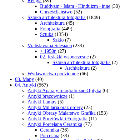
Religia
(89)
Buddyzm - Islam - Hinduizm - inne
(30)
Chrześcijaństwo
(52)
Sztuka architektura fotografia
(1849)
Architektura
(45)
Fotografia
(449)
Sztuka
(1354)
Szkło
(7)
Vratislaviana Silesiana
(239)
< 1950r.
(27)
02. Książki współczesne
(2)
Sztuka architektura fotografia
(2)
Architektura
(2)
Wydawnictwa podziemne
(66)
03. Mapy
(40)
04. Antyki
(567)
Antyki Aparaty fotograficzne Optyka
(6)
Antyki brązownicze
(1)
Antyki Lampy
(5)
Antyki Militaria oraz ordery
(23)
Antyki Obrazy Malarstwo Grafika
(153)
Antyki Pocztówki i Fotografia
(11)
Antyki Porcelana Ceramika
(77)
Ceramika
(36)
Porcelana
(39)