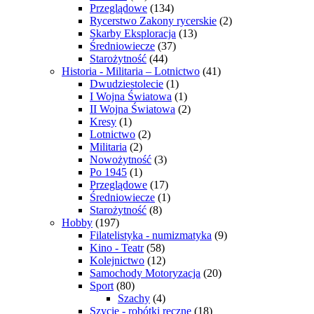
Przeglądowe
(134)
Rycerstwo Zakony rycerskie
(2)
Skarby Eksploracja
(13)
Średniowiecze
(37)
Starożytność
(44)
Historia - Militaria – Lotnictwo
(41)
Dwudziestolecie
(1)
I Wojna Światowa
(1)
II Wojna Światowa
(2)
Kresy
(1)
Lotnictwo
(2)
Militaria
(2)
Nowożytność
(3)
Po 1945
(1)
Przeglądowe
(17)
Średniowiecze
(1)
Starożytność
(8)
Hobby
(197)
Filatelistyka - numizmatyka
(9)
Kino - Teatr
(58)
Kolejnictwo
(12)
Samochody Motoryzacja
(20)
Sport
(80)
Szachy
(4)
Szycie - robótki ręczne
(18)