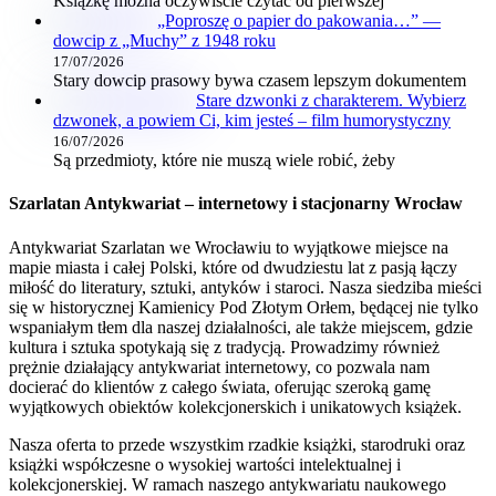
Książkę można oczywiście czytać od pierwszej
„Poproszę o papier do pakowania…” —
dowcip z „Muchy” z 1948 roku
17/07/2026
Stary dowcip prasowy bywa czasem lepszym dokumentem
Stare dzwonki z charakterem. Wybierz
dzwonek, a powiem Ci, kim jesteś – film humorystyczny
16/07/2026
Są przedmioty, które nie muszą wiele robić, żeby
Szarlatan Antykwariat – internetowy i stacjonarny Wrocław
Antykwariat Szarlatan we Wrocławiu to wyjątkowe miejsce na
mapie miasta i całej Polski, które od dwudziestu lat z pasją łączy
miłość do literatury, sztuki, antyków i staroci. Nasza siedziba mieści
się w historycznej Kamienicy Pod Złotym Orłem, będącej nie tylko
wspaniałym tłem dla naszej działalności, ale także miejscem, gdzie
kultura i sztuka spotykają się z tradycją. Prowadzimy również
prężnie działający antykwariat internetowy, co pozwala nam
docierać do klientów z całego świata, oferując szeroką gamę
wyjątkowych obiektów kolekcjonerskich i unikatowych książek.
Nasza oferta to przede wszystkim rzadkie książki, starodruki oraz
książki współczesne o wysokiej wartości intelektualnej i
kolekcjonerskiej. W ramach naszego antykwariatu naukowego