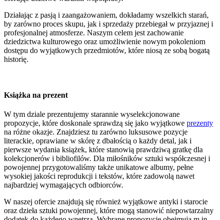
Działając z pasją i zaangażowaniem, dokładamy wszelkich starań,
by zarówno proces skupu, jak i sprzedaży przebiegał w przyjaznej i
profesjonalnej atmosferze. Naszym celem jest zachowanie
dziedzictwa kulturowego oraz umożliwienie nowym pokoleniom
dostępu do wyjątkowych przedmiotów, które niosą ze sobą bogatą
historię.
Książka na prezent
W tym dziale prezentujemy starannie wyselekcjonowane
propozycje, które doskonale sprawdzą się jako wyjątkowe
prezenty
na różne okazje. Znajdziesz tu zarówno luksusowe pozycje
literackie, oprawiane w skórę z dbałością o każdy detal, jak i
pierwsze wydania książek, które stanowią prawdziwą gratkę dla
kolekcjonerów i bibliofilów. Dla miłośników sztuki współczesnej i
powojennej przygotowaliśmy także unikatowe albumy, pełne
wysokiej jakości reprodukcji i tekstów, które zadowolą nawet
najbardziej wymagających odbiorców.
W naszej ofercie znajdują się również wyjątkowe antyki i starocie
oraz dzieła sztuki powojennej, które mogą stanowić niepowtarzalny
dodatek do każdego wnętrza. Wybrane propozycje obejmują m.in.