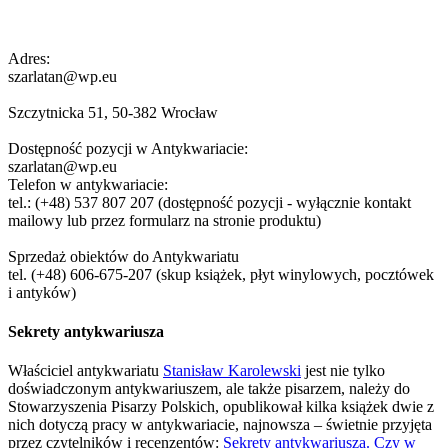
Adres:
szarlatan@wp.eu
Szczytnicka 51, 50-382 Wrocław
Dostępność pozycji w Antykwariacie:
szarlatan@wp.eu
Telefon w antykwariacie:
tel.: (+48) 537 807 207 (dostępność pozycji - wyłącznie kontakt
mailowy lub przez formularz na stronie produktu)
Sprzedaż obiektów do Antykwariatu
tel. (+48) 606-675-207 (skup książek, płyt winylowych, pocztówek
i antyków)
Sekrety antykwariusza
Właściciel antykwariatu
Stanisław Karolewski
jest nie tylko
doświadczonym antykwariuszem, ale także pisarzem, należy do
Stowarzyszenia Pisarzy Polskich, opublikował kilka książek dwie z
nich dotyczą pracy w antykwariacie, najnowsza – świetnie przyjęta
przez czytelników i recenzentów:
Sekrety antykwariusza. Czy w