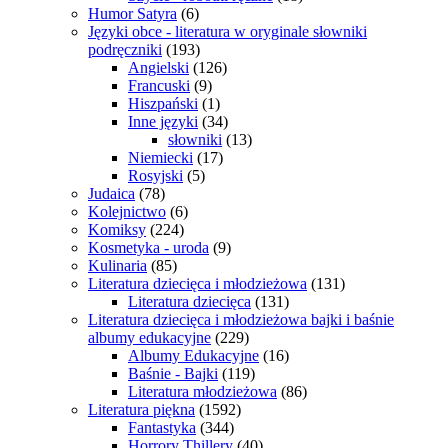
Humor Satyra
(6)
Języki obce - literatura w oryginale słowniki
podręczniki
(193)
Angielski
(126)
Francuski
(9)
Hiszpański
(1)
Inne języki
(34)
słowniki
(13)
Niemiecki
(17)
Rosyjski
(5)
Judaica
(78)
Kolejnictwo
(6)
Komiksy
(224)
Kosmetyka - uroda
(9)
Kulinaria
(85)
Literatura dziecięca i młodzieżowa
(131)
Literatura dziecięca
(131)
Literatura dziecięca i młodzieżowa bajki i baśnie
albumy edukacyjne
(229)
Albumy Edukacyjne
(16)
Baśnie - Bajki
(119)
Literatura młodzieżowa
(86)
Literatura piękna
(1592)
Fantastyka
(344)
Horrory Thillery
(40)