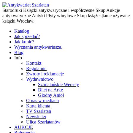
Starodruki Książki antykwaryczne i współczesne Skup Aukcje
antykwaryczne Antyki Płyty winylowe Skup książek|tanie używane
książki Wrocław,
Katalog
Jak sprzedać?
Jak kupić?
Wyznania antykwariusza.
Blog
Info
Kontakt
Regulamin
Zwroty i reklamacje
Wydawnictwo
Szarlatańskie Wersety
Bilet na Arkę
Głodny Anioł
O nas w mediach
Karta klienta
TV Szarlatan
Newsletter
Ulica Szarlatanów
AUKCJE
Referencje