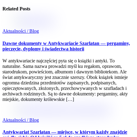
Related Posts
Aktualności / Blog
Dawne dokumenty w Antykwariacie Szarlatan — pergaminy,
pieczęcie, dyplomy i świadectwa historii
W antykwariacie najczęściej pyta się o książki i antyki. To
naturalne. Sama nazwa prowadzi myśl ku regałom, oprawom,
starodrukom, powieściom, albumom i dawnym bibliotekom. Ale
świat antykwaryczny jest znacznie szerszy. Obok książek istnieje
ogromna dziedzina przedmiotów zapisanych, podpisanych,
opieczętowanych, złożonych, przechowywanych w szufladach i
archiwach rodzinnych. Są to dawne dokumenty: pergaminy, akty
miejskie, dokumenty królewskie […]
Aktualności / Blog
Antykwariat Szarlatan — miejsce, w którym każdy znajdzie