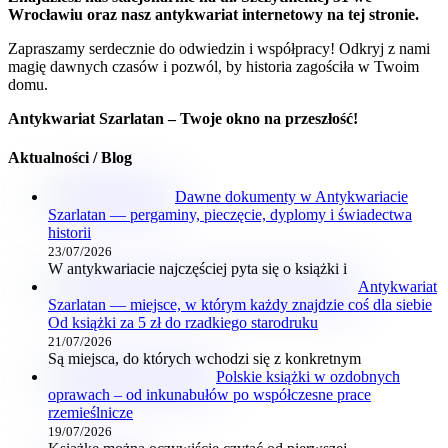
Wrocławiu oraz nasz antykwariat internetowy na tej stronie.
Zapraszamy serdecznie do odwiedzin i współpracy! Odkryj z nami
magię dawnych czasów i pozwól, by historia zagościła w Twoim
domu.
Antykwariat Szarlatan – Twoje okno na przeszłość!
Aktualności / Blog
Dawne dokumenty w Antykwariacie
Szarlatan — pergaminy, pieczęcie, dyplomy i świadectwa
historii
23/07/2026
W antykwariacie najczęściej pyta się o książki i
Antykwariat
Szarlatan — miejsce, w którym każdy znajdzie coś dla siebie
Od książki za 5 zł do rzadkiego starodruku
21/07/2026
Są miejsca, do których wchodzi się z konkretnym
Polskie książki w ozdobnych
oprawach – od inkunabułów po współczesne prace
rzemieślnicze
19/07/2026