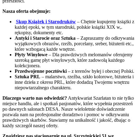
przeszłości.
Nasza oferta obejmuje:
Skup Książek i Starodruków
– Chętnie kupujemy książki z
każdej epoki, w tym starodruki, polskie książki XIX w,.
rękopisy, dokumenty etc.
Antyki i Starocie oraz Sztuka
– Zapraszamy do odkrywania
wyjątkowych obrazów, rzeźb, porcelany, sreber, biżuterii etc.,
które wzbogacą każde wnętrze.
Płyty Winylowe
– Dla prawdziwych melomanów oferujemy
szeroką gamę płyt winylowych, które zadowolą każdego
kolekcjonera.
Przedwojenne pocztówki
– z terenów byłej i obecnej Polski.
Sztuka PRL
– malarstwo, rzeźba, szkło kolorowe, biżuteria i
inne dzieła z okresu PRL, które dodadzą Twojemu wnętrzu
niepowtarzalnego charakteru.
Dlaczego warto nas odwiedzić?
Antykwariat Szarlatan to nie tylko
miejsce handlu, ale i spotkań pasjonatów, które wypełnia przestrzeń
po dawnych salonach DESA. Nasze wieloletnie doświadczenie
pozwala nam na profesjonalne doradztwo i pomoc w odkrywaniu
prawdziwych skarbów. Stawiamy na unikalność i jakość, dbając o
każdy szczegół naszej oferty.
Znajdziesz nas stacjonarnie na ul. Szczytnickiej 51 we