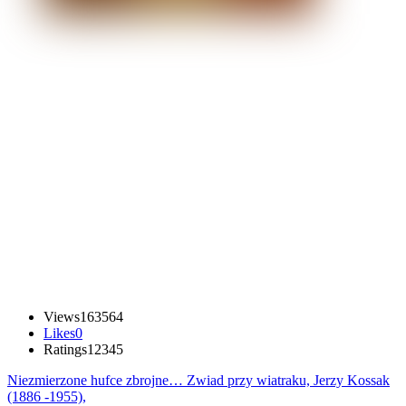
Views
163564
Likes
0
Ratings
1
2
3
4
5
Niezmierzone hufce zbrojne…
Zwiad przy wiatraku, Jerzy Kossak
(1886 -1955),