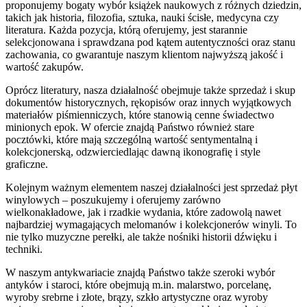
proponujemy bogaty wybór książek naukowych z różnych dziedzin,
takich jak historia, filozofia, sztuka, nauki ścisłe, medycyna czy
literatura. Każda pozycja, którą oferujemy, jest starannie
selekcjonowana i sprawdzana pod kątem autentyczności oraz stanu
zachowania, co gwarantuje naszym klientom najwyższą jakość i
wartość zakupów.
Oprócz literatury, nasza działalność obejmuje także sprzedaż i skup
dokumentów historycznych, rękopisów oraz innych wyjątkowych
materiałów piśmienniczych, które stanowią cenne świadectwo
minionych epok. W ofercie znajdą Państwo również stare
pocztówki, które mają szczególną wartość sentymentalną i
kolekcjonerską, odzwierciedlając dawną ikonografię i style
graficzne.
Kolejnym ważnym elementem naszej działalności jest sprzedaż płyt
winylowych – poszukujemy i oferujemy zarówno
wielkonakładowe, jak i rzadkie wydania, które zadowolą nawet
najbardziej wymagających melomanów i kolekcjonerów winyli. To
nie tylko muzyczne perełki, ale także nośniki historii dźwięku i
techniki.
W naszym antykwariacie znajdą Państwo także szeroki wybór
antyków i staroci, które obejmują m.in. malarstwo, porcelanę,
wyroby srebrne i złote, brązy, szkło artystyczne oraz wyroby