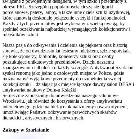
związane z powojennym designem, w tym szkło i przedmioty z
okresu PRL. Szczególną popularnością cieszą się figurki
porcelanowe, patery, lampy, a także inne dzieła sztuki użytkowej,
które stanowią doskonałe połączenie estetyki i funkcjonalności.
Każdy z tych przedmiotów jest wybierany z wielką uwagą, by
spełniać oczekiwania najbardziej wymagających kolekcjonerów i
miłośników sztuki.
Nasza pasja do odkrywania i dzielenia się pięknem oraz historią
sprawia, że od dwudziestu lat jesteśmy miejscem, gdzie spotykają
się kolekcjonerzy, bibliofile, koneserzy sztuki oraz osoby
poszukujące unikatowych przedmiotów. Dzięki naszemu
zaangażowaniu i dbałości o każdy szczegół, Antykwariat Szarlatan
zyskał renomę jako jedno z czołowych miejsc w Polsce, gdzie
można nabyć wyjątkowe przedmioty do uzupełnienia swojej
kolekcji sztuki – działając jak miejsce łączące dawny salon DESA i
antykwariat naukowy Dom-u Książki.
Serdecznie zapraszamy do odwiedzenia naszego salonu we
Wrocławiu, jak również do korzystania z oferty antykwariatu
internetowego, gdzie na bieżąco aktualizujemy nasz asortyment,
umożliwiając Państwu odkrywanie prawdziwych skarbów
literackich, artystycznych i historycznych.
Zakupy w Szarlatanie