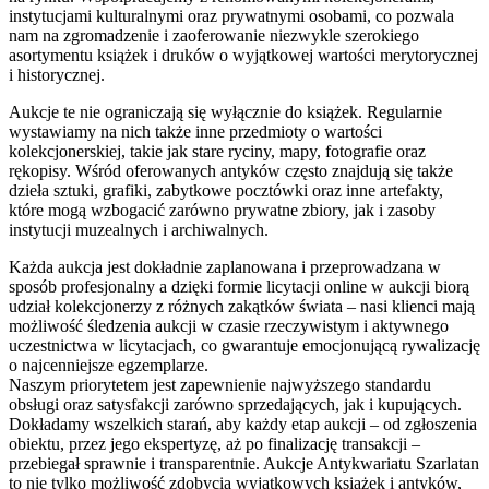
instytucjami kulturalnymi oraz prywatnymi osobami, co pozwala
nam na zgromadzenie i zaoferowanie niezwykle szerokiego
asortymentu książek i druków o wyjątkowej wartości merytorycznej
i historycznej.
Aukcje te nie ograniczają się wyłącznie do książek. Regularnie
wystawiamy na nich także inne przedmioty o wartości
kolekcjonerskiej, takie jak stare ryciny, mapy, fotografie oraz
rękopisy. Wśród oferowanych antyków często znajdują się także
dzieła sztuki, grafiki, zabytkowe pocztówki oraz inne artefakty,
które mogą wzbogacić zarówno prywatne zbiory, jak i zasoby
instytucji muzealnych i archiwalnych.
Każda aukcja jest dokładnie zaplanowana i przeprowadzana w
sposób profesjonalny a dzięki formie licytacji online w aukcji biorą
udział kolekcjonerzy z różnych zakątków świata – nasi klienci mają
możliwość śledzenia aukcji w czasie rzeczywistym i aktywnego
uczestnictwa w licytacjach, co gwarantuje emocjonującą rywalizację
o najcenniejsze egzemplarze.
Naszym priorytetem jest zapewnienie najwyższego standardu
obsługi oraz satysfakcji zarówno sprzedających, jak i kupujących.
Dokładamy wszelkich starań, aby każdy etap aukcji – od zgłoszenia
obiektu, przez jego ekspertyzę, aż po finalizację transakcji –
przebiegał sprawnie i transparentnie. Aukcje Antykwariatu Szarlatan
to nie tylko możliwość zdobycia wyjątkowych książek i antyków,