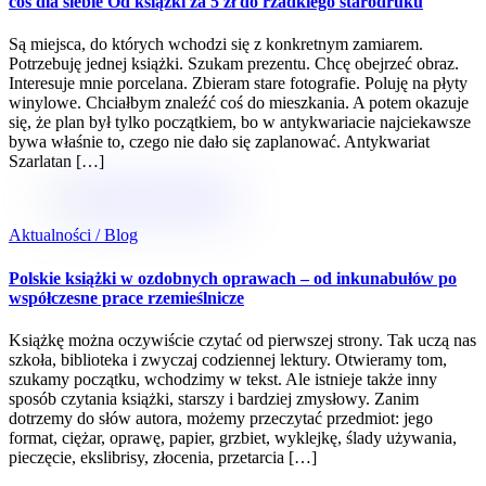
coś dla siebie Od książki za 5 zł do rzadkiego starodruku
Są miejsca, do których wchodzi się z konkretnym zamiarem.
Potrzebuję jednej książki. Szukam prezentu. Chcę obejrzeć obraz.
Interesuje mnie porcelana. Zbieram stare fotografie. Poluję na płyty
winylowe. Chciałbym znaleźć coś do mieszkania. A potem okazuje
się, że plan był tylko początkiem, bo w antykwariacie najciekawsze
bywa właśnie to, czego nie dało się zaplanować. Antykwariat
Szarlatan […]
Aktualności / Blog
Polskie książki w ozdobnych oprawach – od inkunabułów po
współczesne prace rzemieślnicze
Książkę można oczywiście czytać od pierwszej strony. Tak uczą nas
szkoła, biblioteka i zwyczaj codziennej lektury. Otwieramy tom,
szukamy początku, wchodzimy w tekst. Ale istnieje także inny
sposób czytania książki, starszy i bardziej zmysłowy. Zanim
dotrzemy do słów autora, możemy przeczytać przedmiot: jego
format, ciężar, oprawę, papier, grzbiet, wyklejkę, ślady używania,
pieczęcie, ekslibrisy, złocenia, przetarcia […]