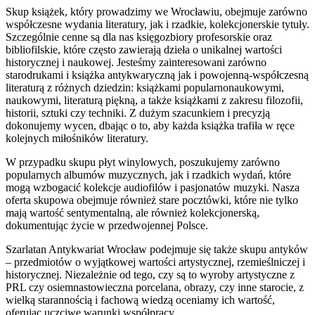
Skup książek, który prowadzimy we Wrocławiu, obejmuje zarówno
współczesne wydania literatury, jak i rzadkie, kolekcjonerskie tytuły.
Szczególnie cenne są dla nas księgozbiory profesorskie oraz
bibliofilskie, które często zawierają dzieła o unikalnej wartości
historycznej i naukowej. Jesteśmy zainteresowani zarówno
starodrukami i książka antykwaryczną jak i powojenną-współczesną
literaturą z różnych dziedzin: książkami popularnonaukowymi,
naukowymi, literaturą piękną, a także książkami z zakresu filozofii,
historii, sztuki czy techniki. Z dużym szacunkiem i precyzją
dokonujemy wycen, dbając o to, aby każda książka trafiła w ręce
kolejnych miłośników literatury.
W przypadku skupu płyt winylowych, poszukujemy zarówno
popularnych albumów muzycznych, jak i rzadkich wydań, które
mogą wzbogacić kolekcje audiofilów i pasjonatów muzyki. Nasza
oferta skupowa obejmuje również stare pocztówki, które nie tylko
mają wartość sentymentalną, ale również kolekcjonerską,
dokumentując życie w przedwojennej Polsce.
Szarlatan Antykwariat Wrocław podejmuje się także skupu antyków
– przedmiotów o wyjątkowej wartości artystycznej, rzemieślniczej i
historycznej. Niezależnie od tego, czy są to wyroby artystyczne z
PRL czy osiemnastowieczna porcelana, obrazy, czy inne starocie, z
wielką starannością i fachową wiedzą oceniamy ich wartość,
oferując uczciwe warunki współpracy.