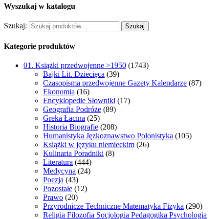
Wyszukaj w katalogu
Szukaj:
Szukaj
Kategorie produktów
01. Książki przedwojenne >1950
(1743)
Bajki Lit. Dziecięca
(39)
Czasopisma przedwojenne Gazety Kalendarze
(87)
Ekonomia
(16)
Encyklopedie Słowniki
(17)
Geografia Podróże
(89)
Greka Łacina
(25)
Historia Biografie
(208)
Humanistyka Jęzkoznawstwo Polonistyka
(105)
Książki w języku niemieckim
(26)
Kulinaria Poradniki
(8)
Literatura
(444)
Medycyna
(24)
Poezja
(43)
Pozostałe
(12)
Prawo
(20)
Przyrodnicze Techniczne Matematyka Fizyka
(290)
Religia Filozofia Socjologia Pedagogika Psychologia