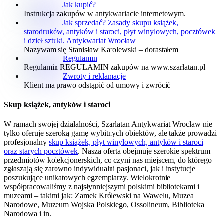
Jak kupić?
Instrukcja zakupów w antykwariacie internetowym.
Jak sprzedać? Zasady skupu książek,
starodruków, antyków i staroci, płyt winylowych, pocztówek
i dzieł sztuki. Antykwariat Wrocław
Nazywam się Stanisław Karolewski – dorastałem
Regulamin
Regulamin REGULAMIN zakupów na www.szarlatan.pl
Zwroty i reklamacje
Klient ma prawo odstąpić od umowy i zwrócić
Skup książek, antyków i staroci
W ramach swojej działalności, Szarlatan Antykwariat Wrocław nie
tylko oferuje szeroką gamę wybitnych obiektów, ale także prowadzi
profesjonalny
skup książek, płyt winylowych, antyków i staroci
oraz starych pocztówek
. Nasza oferta obejmuje szerokie spektrum
przedmiotów kolekcjonerskich, co czyni nas miejscem, do którego
zgłaszają się zarówno indywidualni pasjonaci, jak i instytucje
poszukujące unikatowych egzemplarzy. Wielokrotnie
współpracowaliśmy z najsłynniejszymi polskimi bibliotekami i
muzeami – takimi jak: Zamek Królewski na Wawelu, Muzea
Narodowe, Muzeum Wojska Polskiego, Ossolineum, Biblioteka
Narodowa i in.