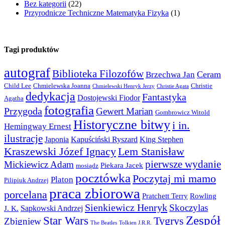
Bez kategorii
(22)
Przyrodnicze Techniczne Matematyka Fizyka
(1)
Tagi produktów
autograf
Biblioteka Filozofów
Ceram
Brzechwa Jan
Child Lee
Chmielewska Joanna
Christie
Chmielewski Henryk Jerzy
Christie Agata
dedykacja
Fantastyka
Dostojewski Fiodor
Agatha
fotografia
Przygoda
Gewert Marian
Gombrowicz Witold
Historyczne bitwy
i in.
Hemingway Ernest
ilustracje
Japonia
Kapuściński Ryszard
King Stephen
Kraszewski Józef Ignacy
Lem Stanisław
pierwsze wydanie
Mickiewicz Adam
Piekara Jacek
mosiądz
pocztówka
Poczytaj mi mamo
Platon
Pilipiuk Andrzej
praca zbiorowa
porcelana
Pratchett Terry
Rowling
Sienkiewicz Henryk
Skoczylas
Sapkowski Andrzej
J. K.
Zespół
Star Wars
Tygrys
Zbigniew
The Beatles
Tolkien J.R.R.