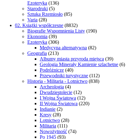
Ezoteryka
(136)
Starodruki
(5)
Sztuka Rzemiosło
(85)
Varia
(28)
02. Książki współczesne
(8832)
Biografie Wspomnienia Listy
(190)
Ekonomia
(39)
Ezoteryka
(306)
Medycyna alternatywna
(82)
Geografia
(213)
Albumy miasta przyroda miejsca
(39)
Geologia Minerały Kamienie szlachetne
(6)
Podróżnicze
(40)
Przewodniki turystyczne
(112)
Historia - Militaria - Lotnictwo
(838)
Archeologia
(4)
Dwudziestolecie
(12)
I Wojna Światowa
(12)
II Wojna Światowa
(220)
Indianie
(2)
Kresy
(28)
Lotnictwo
(28)
Militaria
(111)
Nowożytność
(74)
Po 1945
(93)