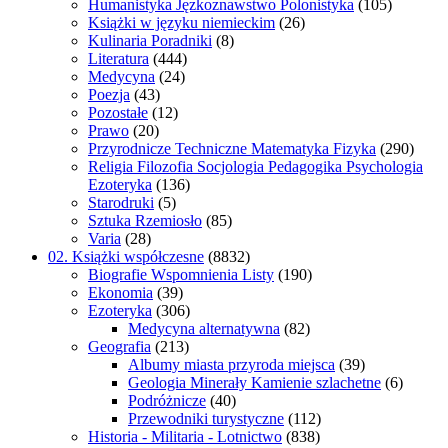
Humanistyka Jęzkoznawstwo Polonistyka
(105)
Książki w języku niemieckim
(26)
Kulinaria Poradniki
(8)
Literatura
(444)
Medycyna
(24)
Poezja
(43)
Pozostałe
(12)
Prawo
(20)
Przyrodnicze Techniczne Matematyka Fizyka
(290)
Religia Filozofia Socjologia Pedagogika Psychologia
Ezoteryka
(136)
Starodruki
(5)
Sztuka Rzemiosło
(85)
Varia
(28)
02. Książki współczesne
(8832)
Biografie Wspomnienia Listy
(190)
Ekonomia
(39)
Ezoteryka
(306)
Medycyna alternatywna
(82)
Geografia
(213)
Albumy miasta przyroda miejsca
(39)
Geologia Minerały Kamienie szlachetne
(6)
Podróżnicze
(40)
Przewodniki turystyczne
(112)
Historia - Militaria - Lotnictwo
(838)