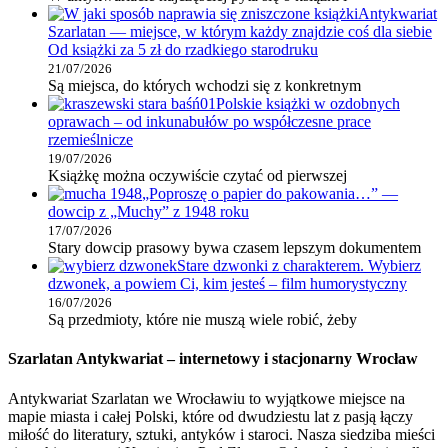
Antykwariat
Szarlatan — miejsce, w którym każdy znajdzie coś dla siebie
Od książki za 5 zł do rzadkiego starodruku
21/07/2026
Są miejsca, do których wchodzi się z konkretnym
Polskie książki w ozdobnych
oprawach – od inkunabułów po współczesne prace
rzemieślnicze
19/07/2026
Książkę można oczywiście czytać od pierwszej
„Poproszę o papier do pakowania…” —
dowcip z „Muchy” z 1948 roku
17/07/2026
Stary dowcip prasowy bywa czasem lepszym dokumentem
Stare dzwonki z charakterem. Wybierz
dzwonek, a powiem Ci, kim jesteś – film humorystyczny
16/07/2026
Są przedmioty, które nie muszą wiele robić, żeby
Szarlatan Antykwariat – internetowy i stacjonarny Wrocław
Antykwariat Szarlatan we Wrocławiu to wyjątkowe miejsce na
mapie miasta i całej Polski, które od dwudziestu lat z pasją łączy
miłość do literatury, sztuki, antyków i staroci. Nasza siedziba mieści