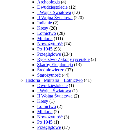
Archeologia
(4)
Dwudziestolecie
(12)
I Wojna Światowa
(12)
II Wojna Światowa
(220)
Indianie
(2)
Kresy
(28)
Lotnictwo
(28)
Militaria
(111)
Nowożytność
(74)
Po 1945
(93)
Przeglądowe
(134)
Rycerstwo Zakony rycerskie
(2)
Skarby Eksploracja
(13)
Średniowiecze
(37)
Starożytność
(44)
Historia - Militaria – Lotnictwo
(41)
Dwudziestolecie
(1)
I Wojna Światowa
(1)
II Wojna Światowa
(2)
Kresy
(1)
Lotnictwo
(2)
Militaria
(2)
Nowożytność
(3)
Po 1945
(1)
Przeglądowe
(17)