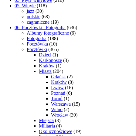
05. Płyty winylowe
(216)
05. Winyle
(118)
jazz
(30)
polskie
(68)
zagraniczne
(19)
06. Pocztówki i Fotografia
(636)
Albumy fotograficzne
(6)
Fotografia
(188)
Pocztówka
(10)
Pocztówki
(365)
Dzieci
(1)
Karkonosze
(3)
Kraków
(1)
Miasta
(204)
Gdańsk
(2)
Kraków
(8)
Lwów
(16)
Poznań
(6)
Toruń
(1)
Warszawa
(15)
Wilno
(2)
Wrocław
(39)
Miejsca
(3)
Militaria
(4)
Okolicznościowe
(19)