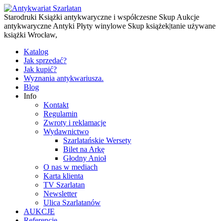
Starodruki Książki antykwaryczne i współczesne Skup Aukcje
antykwaryczne Antyki Płyty winylowe Skup książek|tanie używane
książki Wrocław,
Katalog
Jak sprzedać?
Jak kupić?
Wyznania antykwariusza.
Blog
Info
Kontakt
Regulamin
Zwroty i reklamacje
Wydawnictwo
Szarlatańskie Wersety
Bilet na Arkę
Głodny Anioł
O nas w mediach
Karta klienta
TV Szarlatan
Newsletter
Ulica Szarlatanów
AUKCJE
Referencje