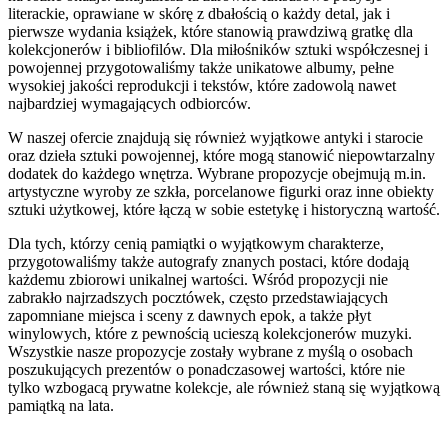
literackie, oprawiane w skórę z dbałością o każdy detal, jak i
pierwsze wydania książek, które stanowią prawdziwą gratkę dla
kolekcjonerów i bibliofilów. Dla miłośników sztuki współczesnej i
powojennej przygotowaliśmy także unikatowe albumy, pełne
wysokiej jakości reprodukcji i tekstów, które zadowolą nawet
najbardziej wymagających odbiorców.
W naszej ofercie znajdują się również wyjątkowe antyki i starocie
oraz dzieła sztuki powojennej, które mogą stanowić niepowtarzalny
dodatek do każdego wnętrza. Wybrane propozycje obejmują m.in.
artystyczne wyroby ze szkła, porcelanowe figurki oraz inne obiekty
sztuki użytkowej, które łączą w sobie estetykę i historyczną wartość.
Dla tych, którzy cenią pamiątki o wyjątkowym charakterze,
przygotowaliśmy także autografy znanych postaci, które dodają
każdemu zbiorowi unikalnej wartości. Wśród propozycji nie
zabrakło najrzadszych pocztówek, często przedstawiających
zapomniane miejsca i sceny z dawnych epok, a także płyt
winylowych, które z pewnością ucieszą kolekcjonerów muzyki.
Wszystkie nasze propozycje zostały wybrane z myślą o osobach
poszukujących prezentów o ponadczasowej wartości, które nie
tylko wzbogacą prywatne kolekcje, ale również staną się wyjątkową
pamiątką na lata.