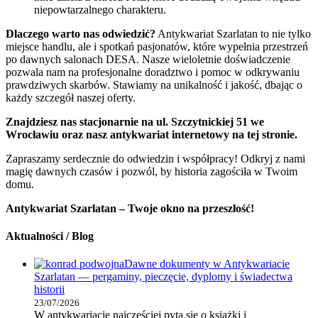
niepowtarzalnego charakteru.
Dlaczego warto nas odwiedzić?
Antykwariat Szarlatan to nie tylko
miejsce handlu, ale i spotkań pasjonatów, które wypełnia przestrzeń
po dawnych salonach DESA. Nasze wieloletnie doświadczenie
pozwala nam na profesjonalne doradztwo i pomoc w odkrywaniu
prawdziwych skarbów. Stawiamy na unikalność i jakość, dbając o
każdy szczegół naszej oferty.
Znajdziesz nas stacjonarnie na ul. Szczytnickiej 51 we
Wrocławiu oraz nasz antykwariat internetowy na tej stronie.
Zapraszamy serdecznie do odwiedzin i współpracy! Odkryj z nami
magię dawnych czasów i pozwól, by historia zagościła w Twoim
domu.
Antykwariat Szarlatan – Twoje okno na przeszłość!
Aktualności / Blog
Dawne dokumenty w Antykwariacie
Szarlatan — pergaminy, pieczęcie, dyplomy i świadectwa
historii
23/07/2026
W antykwariacie najczęściej pyta się o książki i