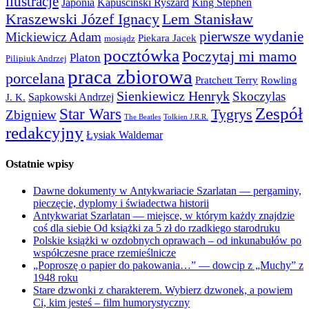
ilustracje
Japonia
Kapuściński Ryszard
King Stephen
Kraszewski Józef Ignacy
Lem Stanisław
pierwsze wydanie
Mickiewicz Adam
Piekara Jacek
mosiądz
pocztówka
Poczytaj mi mamo
Platon
Pilipiuk Andrzej
praca zbiorowa
porcelana
Pratchett Terry
Rowling
Sienkiewicz Henryk
Skoczylas
Sapkowski Andrzej
J. K.
Zespół
Star Wars
Tygrys
Zbigniew
The Beatles
Tolkien J.R.R.
redakcyjny
Łysiak Waldemar
Ostatnie wpisy
Dawne dokumenty w Antykwariacie Szarlatan — pergaminy,
pieczęcie, dyplomy i świadectwa historii
Antykwariat Szarlatan — miejsce, w którym każdy znajdzie
coś dla siebie Od książki za 5 zł do rzadkiego starodruku
Polskie książki w ozdobnych oprawach – od inkunabułów po
współczesne prace rzemieślnicze
„Poproszę o papier do pakowania…” — dowcip z „Muchy” z
1948 roku
Stare dzwonki z charakterem. Wybierz dzwonek, a powiem
Ci, kim jesteś – film humorystyczny