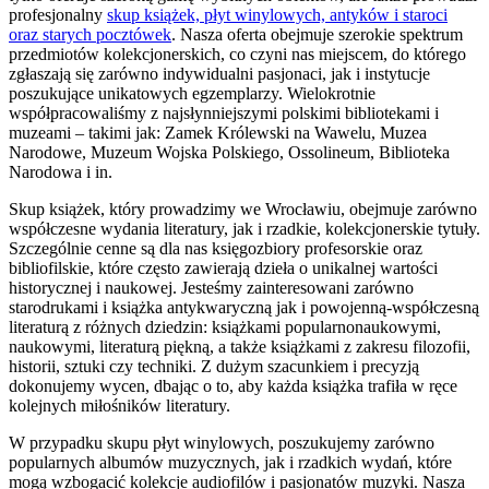
profesjonalny
skup książek, płyt winylowych, antyków i staroci
oraz starych pocztówek
. Nasza oferta obejmuje szerokie spektrum
przedmiotów kolekcjonerskich, co czyni nas miejscem, do którego
zgłaszają się zarówno indywidualni pasjonaci, jak i instytucje
poszukujące unikatowych egzemplarzy. Wielokrotnie
współpracowaliśmy z najsłynniejszymi polskimi bibliotekami i
muzeami – takimi jak: Zamek Królewski na Wawelu, Muzea
Narodowe, Muzeum Wojska Polskiego, Ossolineum, Biblioteka
Narodowa i in.
Skup książek, który prowadzimy we Wrocławiu, obejmuje zarówno
współczesne wydania literatury, jak i rzadkie, kolekcjonerskie tytuły.
Szczególnie cenne są dla nas księgozbiory profesorskie oraz
bibliofilskie, które często zawierają dzieła o unikalnej wartości
historycznej i naukowej. Jesteśmy zainteresowani zarówno
starodrukami i książka antykwaryczną jak i powojenną-współczesną
literaturą z różnych dziedzin: książkami popularnonaukowymi,
naukowymi, literaturą piękną, a także książkami z zakresu filozofii,
historii, sztuki czy techniki. Z dużym szacunkiem i precyzją
dokonujemy wycen, dbając o to, aby każda książka trafiła w ręce
kolejnych miłośników literatury.
W przypadku skupu płyt winylowych, poszukujemy zarówno
popularnych albumów muzycznych, jak i rzadkich wydań, które
mogą wzbogacić kolekcje audiofilów i pasjonatów muzyki. Nasza