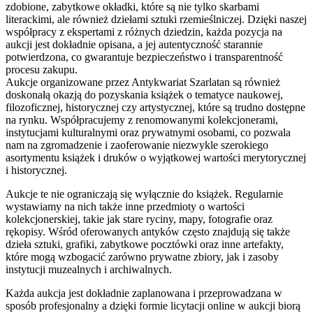
zdobione, zabytkowe okładki, które są nie tylko skarbami
literackimi, ale również dziełami sztuki rzemieślniczej. Dzięki naszej
współpracy z ekspertami z różnych dziedzin, każda pozycja na
aukcji jest dokładnie opisana, a jej autentyczność starannie
potwierdzona, co gwarantuje bezpieczeństwo i transparentność
procesu zakupu.
Aukcje organizowane przez Antykwariat Szarlatan są również
doskonałą okazją do pozyskania książek o tematyce naukowej,
filozoficznej, historycznej czy artystycznej, które są trudno dostępne
na rynku. Współpracujemy z renomowanymi kolekcjonerami,
instytucjami kulturalnymi oraz prywatnymi osobami, co pozwala
nam na zgromadzenie i zaoferowanie niezwykle szerokiego
asortymentu książek i druków o wyjątkowej wartości merytorycznej
i historycznej.
Aukcje te nie ograniczają się wyłącznie do książek. Regularnie
wystawiamy na nich także inne przedmioty o wartości
kolekcjonerskiej, takie jak stare ryciny, mapy, fotografie oraz
rękopisy. Wśród oferowanych antyków często znajdują się także
dzieła sztuki, grafiki, zabytkowe pocztówki oraz inne artefakty,
które mogą wzbogacić zarówno prywatne zbiory, jak i zasoby
instytucji muzealnych i archiwalnych.
Każda aukcja jest dokładnie zaplanowana i przeprowadzana w
sposób profesjonalny a dzięki formie licytacji online w aukcji biorą