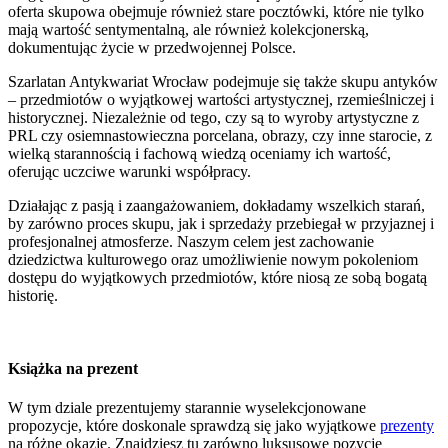
oferta skupowa obejmuje również stare pocztówki, które nie tylko
mają wartość sentymentalną, ale również kolekcjonerską,
dokumentując życie w przedwojennej Polsce.
Szarlatan Antykwariat Wrocław podejmuje się także skupu antyków
– przedmiotów o wyjątkowej wartości artystycznej, rzemieślniczej i
historycznej. Niezależnie od tego, czy są to wyroby artystyczne z
PRL czy osiemnastowieczna porcelana, obrazy, czy inne starocie, z
wielką starannością i fachową wiedzą oceniamy ich wartość,
oferując uczciwe warunki współpracy.
Działając z pasją i zaangażowaniem, dokładamy wszelkich starań,
by zarówno proces skupu, jak i sprzedaży przebiegał w przyjaznej i
profesjonalnej atmosferze. Naszym celem jest zachowanie
dziedzictwa kulturowego oraz umożliwienie nowym pokoleniom
dostępu do wyjątkowych przedmiotów, które niosą ze sobą bogatą
historię.
Książka na prezent
W tym dziale prezentujemy starannie wyselekcjonowane
propozycje, które doskonale sprawdzą się jako wyjątkowe
prezenty
na różne okazje. Znajdziesz tu zarówno luksusowe pozycje