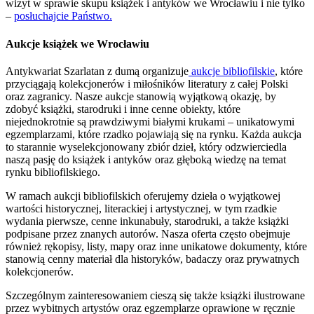
wizyt w sprawie skupu książek i antyków we Wrocławiu i nie tylko
–
posłuchajcie Państwo.
Aukcje książek we Wrocławiu
Antykwariat Szarlatan z dumą organizuje
aukcje bibliofilskie
, które
przyciągają kolekcjonerów i miłośników literatury z całej Polski
oraz zagranicy. Nasze aukcje stanowią wyjątkową okazję, by
zdobyć książki, starodruki i inne cenne obiekty, które
niejednokrotnie są prawdziwymi białymi krukami – unikatowymi
egzemplarzami, które rzadko pojawiają się na rynku. Każda aukcja
to starannie wyselekcjonowany zbiór dzieł, który odzwierciedla
naszą pasję do książek i antyków oraz głęboką wiedzę na temat
rynku bibliofilskiego.
W ramach aukcji bibliofilskich oferujemy dzieła o wyjątkowej
wartości historycznej, literackiej i artystycznej, w tym rzadkie
wydania pierwsze, cenne inkunabuły, starodruki, a także książki
podpisane przez znanych autorów. Nasza oferta często obejmuje
również rękopisy, listy, mapy oraz inne unikatowe dokumenty, które
stanowią cenny materiał dla historyków, badaczy oraz prywatnych
kolekcjonerów.
Szczególnym zainteresowaniem cieszą się także książki ilustrowane
przez wybitnych artystów oraz egzemplarze oprawione w ręcznie