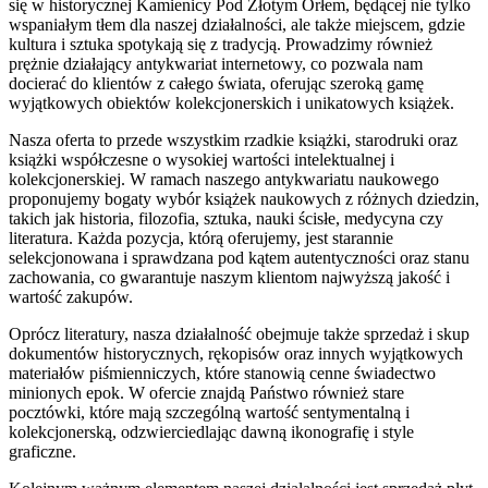
się w historycznej Kamienicy Pod Złotym Orłem, będącej nie tylko
wspaniałym tłem dla naszej działalności, ale także miejscem, gdzie
kultura i sztuka spotykają się z tradycją. Prowadzimy również
prężnie działający antykwariat internetowy, co pozwala nam
docierać do klientów z całego świata, oferując szeroką gamę
wyjątkowych obiektów kolekcjonerskich i unikatowych książek.
Nasza oferta to przede wszystkim rzadkie książki, starodruki oraz
książki współczesne o wysokiej wartości intelektualnej i
kolekcjonerskiej. W ramach naszego antykwariatu naukowego
proponujemy bogaty wybór książek naukowych z różnych dziedzin,
takich jak historia, filozofia, sztuka, nauki ścisłe, medycyna czy
literatura. Każda pozycja, którą oferujemy, jest starannie
selekcjonowana i sprawdzana pod kątem autentyczności oraz stanu
zachowania, co gwarantuje naszym klientom najwyższą jakość i
wartość zakupów.
Oprócz literatury, nasza działalność obejmuje także sprzedaż i skup
dokumentów historycznych, rękopisów oraz innych wyjątkowych
materiałów piśmienniczych, które stanowią cenne świadectwo
minionych epok. W ofercie znajdą Państwo również stare
pocztówki, które mają szczególną wartość sentymentalną i
kolekcjonerską, odzwierciedlając dawną ikonografię i style
graficzne.