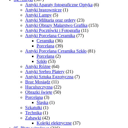
Antyki Aparaty fotograficzne Optyka
(6)
Antyki brązownicze
(1)
Antyki Lampy
(5)
Antyki Militaria oraz ordery
(23)
Antyki Obrazy Malarstwo Grafika
(153)
Antyki Pocztówki i Fotografia
(11)
Antyki Porcelana Ceramika
(77)
Ceramika
(36)
Porcelana
(39)
Antyki Porcelana Ceramika Szkło
(81)
Porcelana
(2)
Szkło
(53)
Antyki Różne
(64)
Antyki Srebro Platery
(21)
Antyki Sztuka Egzotyczna
(7)
Brąz Mosiądz
(11)
Huculszczyzna
(22)
Obrazki święte
(50)
Porcelana
(3)
Śląska
(1)
Szkatułki
(1)
Technika
(1)
Zabawki
(42)
Kolejki elektryczne
(37)