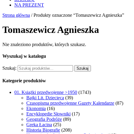
NA PREZENT
Strona główna
/ Produkty oznaczone “Tomaszewicz Agnieszka”
Tomaszewicz Agnieszka
Nie znaleziono produktów, których szukasz.
Wyszukaj w katalogu
Szukaj:
Szukaj
Kategorie produktów
01. Książki przedwojenne >1950
(1743)
Bajki Lit. Dziecięca
(39)
Czasopisma przedwojenne Gazety Kalendarze
(87)
Ekonomia
(16)
Encyklopedie Słowniki
(17)
Geografia Podróże
(89)
Greka Łacina
(25)
Historia Biografie
(208)