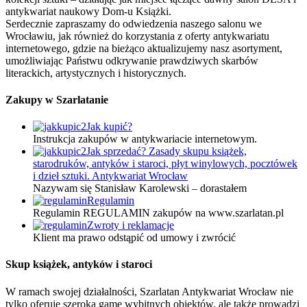
antykwariat naukowy Dom-u Książki.
Serdecznie zapraszamy do odwiedzenia naszego salonu we
Wrocławiu, jak również do korzystania z oferty antykwariatu
internetowego, gdzie na bieżąco aktualizujemy nasz asortyment,
umożliwiając Państwu odkrywanie prawdziwych skarbów
literackich, artystycznych i historycznych.
Zakupy w Szarlatanie
Jak kupić?
Instrukcja zakupów w antykwariacie internetowym.
Jak sprzedać? Zasady skupu książek,
starodruków, antyków i staroci, płyt winylowych, pocztówek
i dzieł sztuki. Antykwariat Wrocław
Nazywam się Stanisław Karolewski – dorastałem
Regulamin
Regulamin REGULAMIN zakupów na www.szarlatan.pl
Zwroty i reklamacje
Klient ma prawo odstąpić od umowy i zwrócić
Skup książek, antyków i staroci
W ramach swojej działalności, Szarlatan Antykwariat Wrocław nie
tylko oferuje szeroką gamę wybitnych obiektów, ale także prowadzi