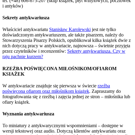
tel. (+48) 606-675-207 (skup książek, płyt winylowych, pocztówek
i antyków)
Sekrety antykwariusza
Właściciel antykwariatu
Stanisław Karolewski
jest nie tylko
doświadczonym antykwariuszem, ale także pisarzem, należy do
Stowarzyszenia Pisarzy Polskich, opublikował kilka książek dwie z
nich dotyczą pracy w antykwariacie, najnowsza – świetnie przyjęta
przez czytelników i recenzentów:
Sekrety antykwariusza. Czy w
raju pachnie kurzem?
RZEŹBA POŚWIĘCONA MIŁOŚNIKOM/OFIAROM
KSIAŻEK
W antykwariacie znajduje się pierwsza w świecie
rzeźba
poświęcona ofiarom oraz miłośnikom książek
. Zapraszamy do
fotografowania się z rzeźbą i zajęcia jednej ze stron – miłośnika lub
ofiary książek.
Wyznania antykwariusza
To miniatury z antykwarycznymi wspomnieniami – dostępne w
wersji tekstowej oraz audio. Dotyczą klientów antykwariatu oraz