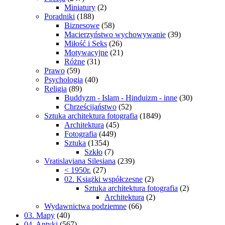
Miniatury
(2)
Poradniki
(188)
Biznesowe
(58)
Macierzyństwo wychowywanie
(39)
Miłość i Seks
(26)
Motywacyjne
(21)
Różne
(31)
Prawo
(59)
Psychologia
(40)
Religia
(89)
Buddyzm - Islam - Hinduizm - inne
(30)
Chrześcijaństwo
(52)
Sztuka architektura fotografia
(1849)
Architektura
(45)
Fotografia
(449)
Sztuka
(1354)
Szkło
(7)
Vratislaviana Silesiana
(239)
< 1950r.
(27)
02. Książki współczesne
(2)
Sztuka architektura fotografia
(2)
Architektura
(2)
Wydawnictwa podziemne
(66)
03. Mapy
(40)
04. Antyki
(567)