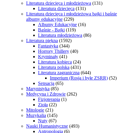
Literatura dziecięca i młodzieżowa
(131)
Literatura dziecięca
(131)
Literatura dziecięca i młodzieżowa bajki i baśnie
albumy edukacyjne
(229)
Albumy Edukacyjne
(16)
Baśnie - Bajki
(119)
Literatura młodzieżowa
(86)
Literatura piękna
(1592)
Fantastyka
(344)
Horrory Thillery
(40)
Kryminały
(41)
Literatura kobieca
(24)
Literatura polska
(431)
Literatura zagraniczna
(644)
Imperium (Rosja i byłe ZSRR)
(52)
Sensacja
(65)
Marynistyka
(85)
Medycyna i Zdrowie
(262)
Fizjoterapia
(1)
Zioła
(22)
Mitologie
(21)
Muzykalia
(145)
Nuty
(67)
Nauki Humanistyczne
(493)
Antropologia
(6)