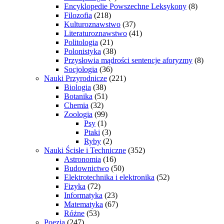
Encyklopedie Powszechne Leksykony
(8)
Filozofia
(218)
Kulturoznawstwo
(37)
Literaturoznawstwo
(41)
Politologia
(21)
Polonistyka
(38)
Przysłowia mądrości sentencje aforyzmy
(8)
Socjologia
(36)
Nauki Przyrodnicze
(221)
Biologia
(38)
Botanika
(51)
Chemia
(32)
Zoologia
(99)
Psy
(1)
Ptaki
(3)
Ryby
(2)
Nauki Ścisłe i Techniczne
(352)
Astronomia
(16)
Budownictwo
(50)
Elektrotechnika i elektronika
(52)
Fizyka
(72)
Informatyka
(23)
Matematyka
(67)
Różne
(53)
Poezja
(247)