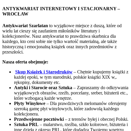
ANTYKWARIAT INTERNETOWY I STACJONARNY –
WROCŁAW
Antykwariat Szarlatan
to wyjątkowe miejsce z duszą, które od
wielu lat cieszy się zaufaniem miłośników literatury i
kolekcjonerów. Nasz antykwariat to prawdziwa skarbnica dla
każdego, kto ceni sobie nie tylko wartość materialną, ale także
historyczną i emocjonalną książek oraz innych przedmiotów z
przeszłości.
Nasza oferta obejmuje:
Skup Książek i Starodruków
– Chętnie kupujemy książki z
każdej epoki, w tym starodruki, polskie książki XIX w,.
rękopisy, dokumenty etc.
Antyki i Starocie oraz Sztuka
– Zapraszamy do odkrywania
wyjątkowych obrazów, rzeźb, porcelany, sreber, biżuterii etc.,
które wzbogacą każde wnętrze.
Płyty Winylowe
– Dla prawdziwych melomanów oferujemy
szeroką gamę płyt winylowych, które zadowolą każdego
kolekcjonera.
Przedwojenne pocztówki
– z terenów byłej i obecnej Polski.
Sztuka PRL
– malarstwo, rzeźba, szkło kolorowe, biżuteria i
inne dzieła z okresu PRL, które dodadzą Twojemu wnętrzu