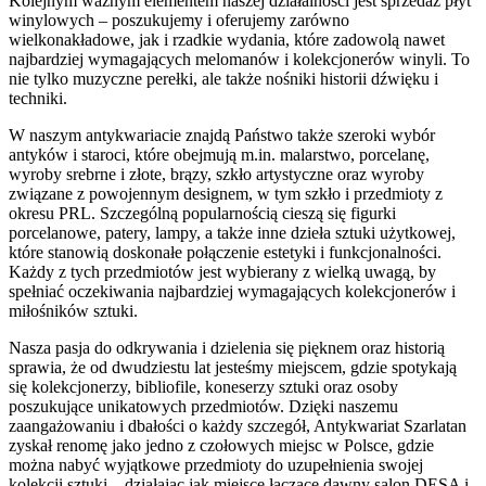
Kolejnym ważnym elementem naszej działalności jest sprzedaż płyt
winylowych – poszukujemy i oferujemy zarówno
wielkonakładowe, jak i rzadkie wydania, które zadowolą nawet
najbardziej wymagających melomanów i kolekcjonerów winyli. To
nie tylko muzyczne perełki, ale także nośniki historii dźwięku i
techniki.
W naszym antykwariacie znajdą Państwo także szeroki wybór
antyków i staroci, które obejmują m.in. malarstwo, porcelanę,
wyroby srebrne i złote, brązy, szkło artystyczne oraz wyroby
związane z powojennym designem, w tym szkło i przedmioty z
okresu PRL. Szczególną popularnością cieszą się figurki
porcelanowe, patery, lampy, a także inne dzieła sztuki użytkowej,
które stanowią doskonałe połączenie estetyki i funkcjonalności.
Każdy z tych przedmiotów jest wybierany z wielką uwagą, by
spełniać oczekiwania najbardziej wymagających kolekcjonerów i
miłośników sztuki.
Nasza pasja do odkrywania i dzielenia się pięknem oraz historią
sprawia, że od dwudziestu lat jesteśmy miejscem, gdzie spotykają
się kolekcjonerzy, bibliofile, koneserzy sztuki oraz osoby
poszukujące unikatowych przedmiotów. Dzięki naszemu
zaangażowaniu i dbałości o każdy szczegół, Antykwariat Szarlatan
zyskał renomę jako jedno z czołowych miejsc w Polsce, gdzie
można nabyć wyjątkowe przedmioty do uzupełnienia swojej
kolekcji sztuki – działając jak miejsce łączące dawny salon DESA i