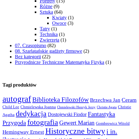
Portrety
(15)
Różne
(9)
Sztuka
(64)
Kwiaty
(1)
Owoce
(3)
Tatry
(1)
Technika
(1)
Zwierzęta
(1)
07. Czasopismo
(82)
08. Szarlatańskie gadżety firmowe
(2)
Bez kategorii
(22)
Przyrodnicze Techniczne Matematyka Fizyka
(1)
Tagi produktów
autograf
Biblioteka Filozofów
Ceram
Brzechwa Jan
Child Lee
Chmielewska Joanna
Christie
Chmielewski Henryk Jerzy
Christie Agata
dedykacja
Fantastyka
Dostojewski Fiodor
Agatha
fotografia
Przygoda
Gewert Marian
Gombrowicz Witold
Historyczne bitwy
i in.
Hemingway Ernest