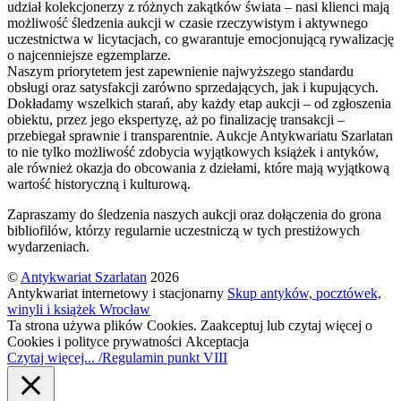
udział kolekcjonerzy z różnych zakątków świata – nasi klienci mają
możliwość śledzenia aukcji w czasie rzeczywistym i aktywnego
uczestnictwa w licytacjach, co gwarantuje emocjonującą rywalizację
o najcenniejsze egzemplarze.
Naszym priorytetem jest zapewnienie najwyższego standardu
obsługi oraz satysfakcji zarówno sprzedających, jak i kupujących.
Dokładamy wszelkich starań, aby każdy etap aukcji – od zgłoszenia
obiektu, przez jego ekspertyzę, aż po finalizację transakcji –
przebiegał sprawnie i transparentnie. Aukcje Antykwariatu Szarlatan
to nie tylko możliwość zdobycia wyjątkowych książek i antyków,
ale również okazja do obcowania z dziełami, które mają wyjątkową
wartość historyczną i kulturową.
Zapraszamy do śledzenia naszych aukcji oraz dołączenia do grona
bibliofilów, którzy regularnie uczestniczą w tych prestiżowych
wydarzeniach.
©
Antykwariat Szarlatan
2026
Antykwariat internetowy i stacjonarny
Skup antyków, pocztówek,
winyli i książek Wrocław
Ta strona używa plików Cookies. Zaakceptuj lub czytaj więcej o
Cookies i polityce prywatności
Akceptacja
Czytaj więcej... /Regulamin punkt VIII