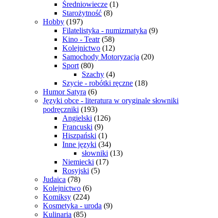
Średniowiecze
(1)
Starożytność
(8)
Hobby
(197)
Filatelistyka - numizmatyka
(9)
Kino - Teatr
(58)
Kolejnictwo
(12)
Samochody Motoryzacja
(20)
Sport
(80)
Szachy
(4)
Szycie - robótki ręczne
(18)
Humor Satyra
(6)
Języki obce - literatura w oryginale słowniki
podręczniki
(193)
Angielski
(126)
Francuski
(9)
Hiszpański
(1)
Inne języki
(34)
słowniki
(13)
Niemiecki
(17)
Rosyjski
(5)
Judaica
(78)
Kolejnictwo
(6)
Komiksy
(224)
Kosmetyka - uroda
(9)
Kulinaria
(85)