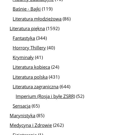
Baśnie - Bajki
(119)
Literatura młodzieżowa
(86)
Literatura piękna
(1592)
Fantastyka
(344)
Horrory Thillery
(40)
Kryminały
(41)
Literatura kobieca
(24)
Literatura polska
(431)
Literatura zagraniczna
(644)
Imperium (Rosja i byłe ZSRR)
(52)
Sensacja
(65)
Marynistyka
(85)
Medycyna i Zdrowie
(262)
Fizjoterapia
(1)