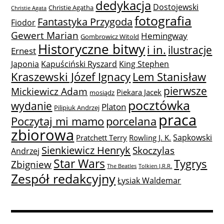
dedykacja
Dostojewski
Christie Agatha
Christie Agata
fotografia
Fantastyka Przygoda
Fiodor
Gewert Marian
Hemingway
Gombrowicz Witold
Historyczne bitwy
i in.
ilustracje
Ernest
Japonia
Kapuściński Ryszard
King Stephen
Lem Stanisław
Kraszewski Józef Ignacy
pierwsze
Mickiewicz Adam
Piekara Jacek
mosiądz
pocztówka
wydanie
Platon
Pilipiuk Andrzej
praca
Poczytaj mi mamo
porcelana
zbiorowa
Sapkowski
Pratchett Terry
Rowling J. K.
Sienkiewicz Henryk
Skoczylas
Andrzej
Star Wars
Tygrys
Zbigniew
The Beatles
Tolkien J.R.R.
Zespół redakcyjny
Łysiak Waldemar