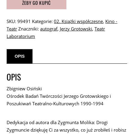
twórczości
Jerzego
SKU:
99491
Kategorie:
02. Książki współczesne
,
Kino -
Grotowskiego
Teatr
Znaczniki:
autograf
,
Jerzy Grotowski
,
Teatr
i
Laboratorium
poszukiwań
teatralno-
kulturowych
OPIS
1990-
1994
OPIS
[autograf]
Zbigniew Osiński
Ośrodek Badań Twórczości Jerzego Grotowskiego i
Poszukiwań Teatralno-Kulturowych 1990-1994
Dedykacja od autora dla Zygmunta Molika: Drogi
Zygmuncie dziękuję Ci za wszystko, co już zrobiłeś i robisz