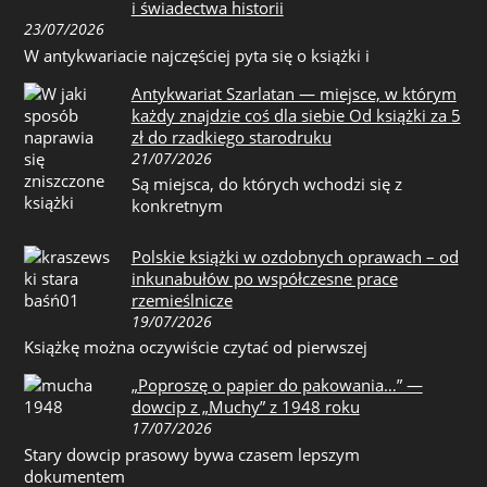
i świadectwa historii
23/07/2026
W antykwariacie najczęściej pyta się o książki i
Antykwariat Szarlatan — miejsce, w którym
każdy znajdzie coś dla siebie Od książki za 5
zł do rzadkiego starodruku
21/07/2026
Są miejsca, do których wchodzi się z
konkretnym
Polskie książki w ozdobnych oprawach – od
inkunabułów po współczesne prace
rzemieślnicze
19/07/2026
Książkę można oczywiście czytać od pierwszej
„Poproszę o papier do pakowania…” —
dowcip z „Muchy” z 1948 roku
17/07/2026
Stary dowcip prasowy bywa czasem lepszym
dokumentem