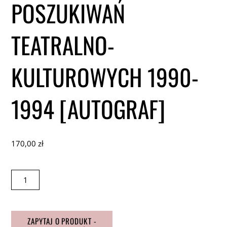
POSZUKIWAŃ
TEATRALNO-
KULTUROWYCH 1990-
1994 [AUTOGRAF]
170,00
zł
ilość
Zbigniew
Osiński,
Ośrodek
badań