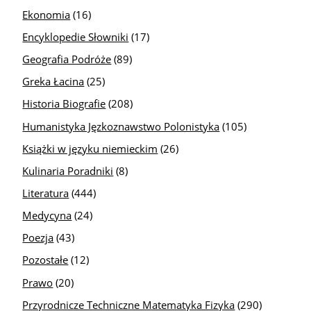
Ekonomia
(16)
Encyklopedie Słowniki
(17)
Geografia Podróże
(89)
Greka Łacina
(25)
Historia Biografie
(208)
Humanistyka Jęzkoznawstwo Polonistyka
(105)
Książki w języku niemieckim
(26)
Kulinaria Poradniki
(8)
Literatura
(444)
Medycyna
(24)
Poezja
(43)
Pozostałe
(12)
Prawo
(20)
Przyrodnicze Techniczne Matematyka Fizyka
(290)