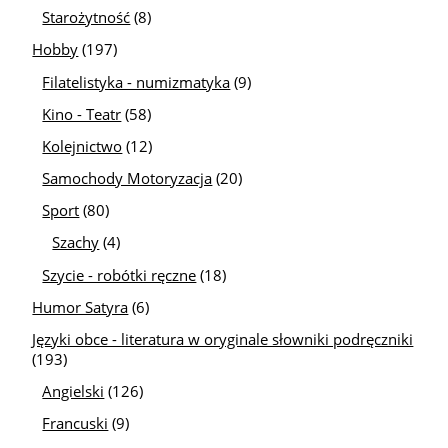
Starożytność
(8)
Hobby
(197)
Filatelistyka - numizmatyka
(9)
Kino - Teatr
(58)
Kolejnictwo
(12)
Samochody Motoryzacja
(20)
Sport
(80)
Szachy
(4)
Szycie - robótki ręczne
(18)
Humor Satyra
(6)
Języki obce - literatura w oryginale słowniki podręczniki
(193)
Angielski
(126)
Francuski
(9)