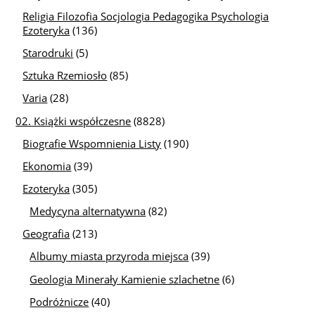
Religia Filozofia Socjologia Pedagogika Psychologia
Ezoteryka
(136)
Starodruki
(5)
Sztuka Rzemiosło
(85)
Varia
(28)
02. Książki współczesne
(8828)
Biografie Wspomnienia Listy
(190)
Ekonomia
(39)
Ezoteryka
(305)
Medycyna alternatywna
(82)
Geografia
(213)
Albumy miasta przyroda miejsca
(39)
Geologia Minerały Kamienie szlachetne
(6)
Podróżnicze
(40)