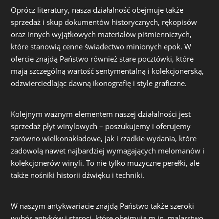
Oprócz literatury, nasza działalność obejmuje także
sprzedaż i skup dokumentów historycznych, rękopisów
oraz innych wyjątkowych materiałów piśmienniczych,
które stanowią cenne świadectwo minionych epok. W
ofercie znajdą Państwo również stare pocztówki, które
mają szczególną wartość sentymentalną i kolekcjonerską,
odzwierciedlając dawną ikonografię i style graficzne.
Kolejnym ważnym elementem naszej działalności jest
sprzedaż płyt winylowych – poszukujemy i oferujemy
zarówno wielkonakładowe, jak i rzadkie wydania, które
zadowolą nawet najbardziej wymagających melomanów i
kolekcjonerów winyli. To nie tylko muzyczne perełki, ale
także nośniki historii dźwięku i techniki.
W naszym antykwariacie znajdą Państwo także szeroki
wybór antyków i staroci, które obejmują m.in. malarstwo,