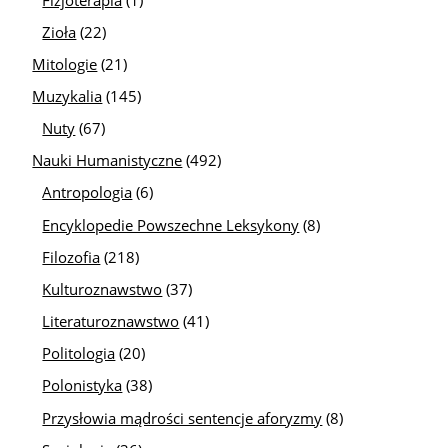
Zioła
(22)
Mitologie
(21)
Muzykalia
(145)
Nuty
(67)
Nauki Humanistyczne
(492)
Antropologia
(6)
Encyklopedie Powszechne Leksykony
(8)
Filozofia
(218)
Kulturoznawstwo
(37)
Literaturoznawstwo
(41)
Politologia
(20)
Polonistyka
(38)
Przysłowia mądrości sentencje aforyzmy
(8)