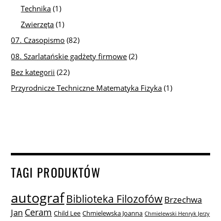
Technika
(1)
Zwierzęta
(1)
07. Czasopismo
(82)
08. Szarlatańskie gadżety firmowe
(2)
Bez kategorii
(22)
Przyrodnicze Techniczne Matematyka Fizyka
(1)
TAGI PRODUKTÓW
autograf
Biblioteka Filozofów
Brzechwa
Ceram
Jan
Child Lee
Chmielewska Joanna
Chmielewski Henryk Jerzy