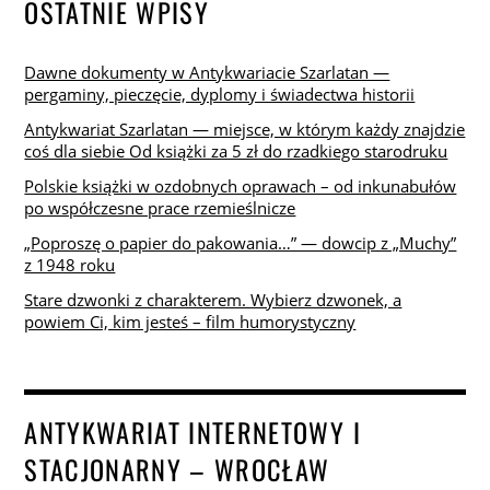
OSTATNIE WPISY
Dawne dokumenty w Antykwariacie Szarlatan —
pergaminy, pieczęcie, dyplomy i świadectwa historii
Antykwariat Szarlatan — miejsce, w którym każdy znajdzie
coś dla siebie Od książki za 5 zł do rzadkiego starodruku
Polskie książki w ozdobnych oprawach – od inkunabułów
po współczesne prace rzemieślnicze
„Poproszę o papier do pakowania…” — dowcip z „Muchy”
z 1948 roku
Stare dzwonki z charakterem. Wybierz dzwonek, a
powiem Ci, kim jesteś – film humorystyczny
ANTYKWARIAT INTERNETOWY I
STACJONARNY – WROCŁAW