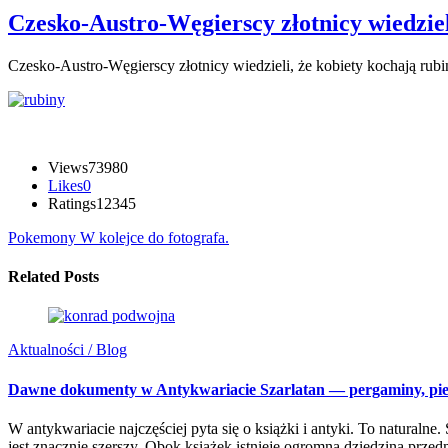
Czesko-Austro-Węgierscy złotnicy wiedzi
Czesko-Austro-Węgierscy złotnicy wiedzieli, że kobiety kochają rubi
Views
73980
Likes
0
Ratings
1
2
3
4
5
Pokemony
W kolejce do fotografa.
Related Posts
Aktualności / Blog
Dawne dokumenty w Antykwariacie Szarlatan — pergaminy, piecz
W antykwariacie najczęściej pyta się o książki i antyki. To natur
jest znacznie szerszy. Obok książek istnieje ogromna dziedzina pr