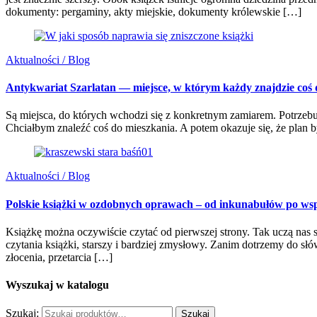
dokumenty: pergaminy, akty miejskie, dokumenty królewskie […]
Aktualności / Blog
Antykwariat Szarlatan — miejsce, w którym każdy znajdzie coś dl
Są miejsca, do których wchodzi się z konkretnym zamiarem. Potrzebuję
Chciałbym znaleźć coś do mieszkania. A potem okazuje się, że plan b
Aktualności / Blog
Polskie książki w ozdobnych oprawach – od inkunabułów po wspó
Książkę można oczywiście czytać od pierwszej strony. Tak uczą nas s
czytania książki, starszy i bardziej zmysłowy. Zanim dotrzemy do słów
złocenia, przetarcia […]
Wyszukaj w katalogu
Szukaj:
Szukaj