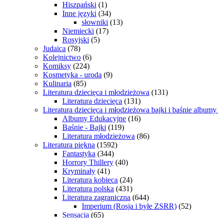
Hiszpański
(1)
Inne języki
(34)
słowniki
(13)
Niemiecki
(17)
Rosyjski
(5)
Judaica
(78)
Kolejnictwo
(6)
Komiksy
(224)
Kosmetyka - uroda
(9)
Kulinaria
(85)
Literatura dziecięca i młodzieżowa
(131)
Literatura dziecięca
(131)
Literatura dziecięca i młodzieżowa bajki i baśnie album
Albumy Edukacyjne
(16)
Baśnie - Bajki
(119)
Literatura młodzieżowa
(86)
Literatura piękna
(1592)
Fantastyka
(344)
Horrory Thillery
(40)
Kryminały
(41)
Literatura kobieca
(24)
Literatura polska
(431)
Literatura zagraniczna
(644)
Imperium (Rosja i byłe ZSRR)
(52)
Sensacja
(65)