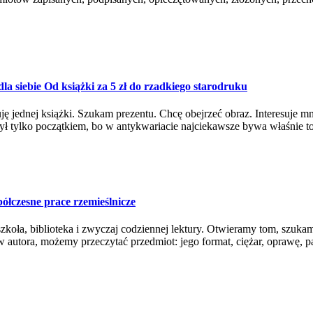
a siebie Od książki za 5 zł do rzadkiego starodruku
 jednej książki. Szukam prezentu. Chcę obejrzeć obraz. Interesuje mni
ył tylko początkiem, bo w antykwariacie najciekawsze bywa właśnie to
łczesne prace rzemieślnicze
zkoła, biblioteka i zwyczaj codziennej lektury. Otwieramy tom, szukam
 autora, możemy przeczytać przedmiot: jego format, ciężar, oprawę, pap