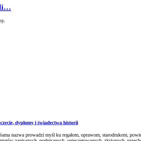
eli…
ny.
ęcie, dyplomy i świadectwa historii
alne. Sama nazwa prowadzi myśl ku regałom, oprawom, starodrukom, po
zedmiotów zapisanych, podpisanych, opieczętowanych, złożonych, prze