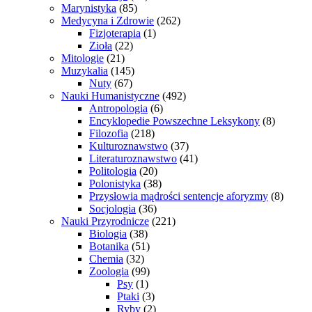
Marynistyka
(85)
Medycyna i Zdrowie
(262)
Fizjoterapia
(1)
Zioła
(22)
Mitologie
(21)
Muzykalia
(145)
Nuty
(67)
Nauki Humanistyczne
(492)
Antropologia
(6)
Encyklopedie Powszechne Leksykony
(8)
Filozofia
(218)
Kulturoznawstwo
(37)
Literaturoznawstwo
(41)
Politologia
(20)
Polonistyka
(38)
Przysłowia mądrości sentencje aforyzmy
(8)
Socjologia
(36)
Nauki Przyrodnicze
(221)
Biologia
(38)
Botanika
(51)
Chemia
(32)
Zoologia
(99)
Psy
(1)
Ptaki
(3)
Ryby
(2)