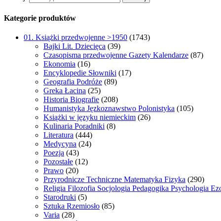
Kategorie produktów
01. Książki przedwojenne >1950
(1743)
Bajki Lit. Dziecięca
(39)
Czasopisma przedwojenne Gazety Kalendarze
(87)
Ekonomia
(16)
Encyklopedie Słowniki
(17)
Geografia Podróże
(89)
Greka Łacina
(25)
Historia Biografie
(208)
Humanistyka Jęzkoznawstwo Polonistyka
(105)
Książki w języku niemieckim
(26)
Kulinaria Poradniki
(8)
Literatura
(444)
Medycyna
(24)
Poezja
(43)
Pozostałe
(12)
Prawo
(20)
Przyrodnicze Techniczne Matematyka Fizyka
(290)
Religia Filozofia Socjologia Pedagogika Psychologia Ez
Starodruki
(5)
Sztuka Rzemiosło
(85)
Varia
(28)