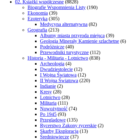
02. Książki współczesne
(8828)
Biografie Wspomnienia Listy
(190)
Ekonomia
(39)
Ezoteryka
(305)
Medycyna alternatywna
(82)
Geografia
(213)
Albumy miasta przyroda miejsca
(39)
Geologia Minerały Kamienie szlachetne
(6)
Podróżnicze
(40)
Przewodniki turystyczne
(112)
Historia - Militaria - Lotnictwo
(838)
Archeologia
(4)
Dwudziestolecie
(12)
I Wojna Światowa
(12)
II Wojna Światowa
(220)
Indianie
(2)
Kresy
(28)
Lotnictwo
(28)
Militaria
(111)
Nowożytność
(74)
Po 1945
(93)
Przeglądowe
(135)
Rycerstwo Zakony rycerskie
(2)
Skarby Eksploracja
(13)
Średniowiecze
(37)