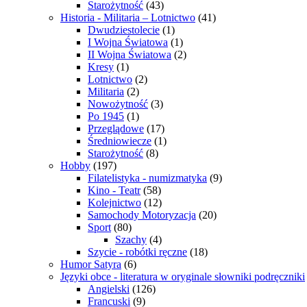
Starożytność
(43)
Historia - Militaria – Lotnictwo
(41)
Dwudziestolecie
(1)
I Wojna Światowa
(1)
II Wojna Światowa
(2)
Kresy
(1)
Lotnictwo
(2)
Militaria
(2)
Nowożytność
(3)
Po 1945
(1)
Przeglądowe
(17)
Średniowiecze
(1)
Starożytność
(8)
Hobby
(197)
Filatelistyka - numizmatyka
(9)
Kino - Teatr
(58)
Kolejnictwo
(12)
Samochody Motoryzacja
(20)
Sport
(80)
Szachy
(4)
Szycie - robótki ręczne
(18)
Humor Satyra
(6)
Języki obce - literatura w oryginale słowniki podręczniki
Angielski
(126)
Francuski
(9)