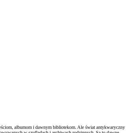
wieściom, albumom i dawnym bibliotekom. Ale świat antykwaryczny
chowywanych w szufladach i archiwach rodzinnych. Są to dawne