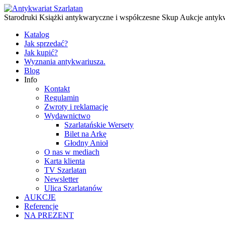
Starodruki Książki antykwaryczne i współczesne Skup Aukcje antyk
Katalog
Jak sprzedać?
Jak kupić?
Wyznania antykwariusza.
Blog
Info
Kontakt
Regulamin
Zwroty i reklamacje
Wydawnictwo
Szarlatańskie Wersety
Bilet na Arkę
Głodny Anioł
O nas w mediach
Karta klienta
TV Szarlatan
Newsletter
Ulica Szarlatanów
AUKCJE
Referencje
NA PREZENT