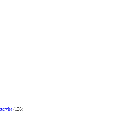
oteryka
(136)