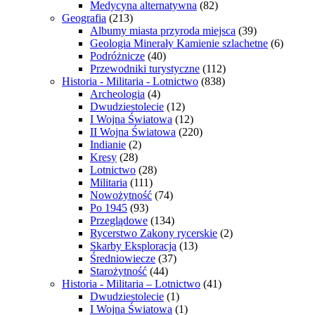
Medycyna alternatywna
(82)
Geografia
(213)
Albumy miasta przyroda miejsca
(39)
Geologia Minerały Kamienie szlachetne
(6)
Podróżnicze
(40)
Przewodniki turystyczne
(112)
Historia - Militaria - Lotnictwo
(838)
Archeologia
(4)
Dwudziestolecie
(12)
I Wojna Światowa
(12)
II Wojna Światowa
(220)
Indianie
(2)
Kresy
(28)
Lotnictwo
(28)
Militaria
(111)
Nowożytność
(74)
Po 1945
(93)
Przeglądowe
(134)
Rycerstwo Zakony rycerskie
(2)
Skarby Eksploracja
(13)
Średniowiecze
(37)
Starożytność
(44)
Historia - Militaria – Lotnictwo
(41)
Dwudziestolecie
(1)
I Wojna Światowa
(1)