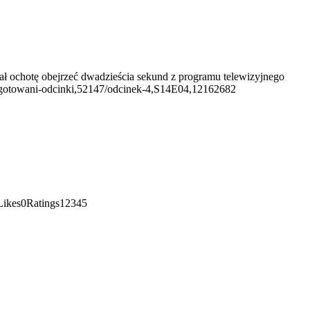
iał ochotę obejrzeć dwadzieścia sekund z programu telewizyjnego
,2/ugotowani-odcinki,52147/odcinek-4,S14E04,12162682
3Likes0Ratings12345