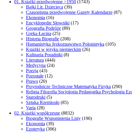
01. Książki przedwojenne >1950
(1743)
Bajki Lit. Dziecięca
(39)
Czasopisma przedwojenne Gazety Kalendarze
(87)
Ekonomia
(16)
Encyklopedie Słowniki
(17)
Geografia Podróże
(89)
Greka Łacina
(25)
Historia Biografie
(208)
Humanistyka Jęzkoznawstwo Polonistyka
(105)
Książki w języku niemieckim
(26)
Kulinaria Poradniki
(8)
Literatura
(444)
Medycyna
(24)
Poezja
(43)
Pozostałe
(12)
Prawo
(20)
Przyrodnicze Techniczne Matematyka Fizyka
(290)
Religia Filozofia Socjologia Pedagogika Psychologia Ez
Starodruki
(5)
Sztuka Rzemiosło
(85)
Varia
(28)
02. Książki współczesne
(8832)
Biografie Wspomnienia Listy
(190)
Ekonomia
(39)
Ezoteryka
(306)