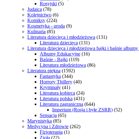
Rosyjski
(5)
Judaica
(78)
Kolejnictwo
(6)
Komiksy
(224)
Kosmetyka - uroda
(9)
Kulinaria
(85)
Literatura dziecięca i młodzieżowa
(131)
Literatura dziecięca
(131)
Literatura dziecięca i młodzieżowa bajki i baśnie album
Albumy Edukacyjne
(16)
Baśnie - Bajki
(119)
Literatura młodzieżowa
(86)
Literatura piękna
(1592)
Fantastyka
(344)
Horrory Thillery
(40)
Kryminały
(41)
Literatura kobieca
(24)
Literatura polska
(431)
Literatura zagraniczna
(644)
Imperium (Rosja i byłe ZSRR)
(52)
Sensacja
(65)
Marynistyka
(85)
Medycyna i Zdrowie
(262)
Fizjoterapia
(1)
Zioła
(22)