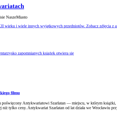
wariatach
isie NaszeMiasto
I wieku i wiele innych wyjątkowych przedniotów. Zobacz zdjęcia z an
tarzysko zapomnianych książek otwiera się
kiego filmu
lm poświęcony Antykwariatowi Szarlatan — miejscu, w którym książki,
j niż tylko ceny. Antykwariat Szarlatan od lat działa we Wrocławiu przy