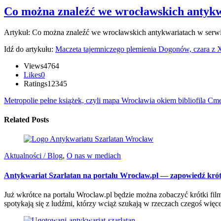
Co można znaleźć we wrocławskich antyk
Artykuł: Co można znaleźć we wrocławskich antykwariatach w serw
Idź do artykułu:
Maczeta tajemniczego plemienia Dogonów, czara z XI
Views
4764
Likes
0
Ratings
1
2
3
4
5
Metropolie pełne książek, czyli mapa Wrocławia okiem bibliofila
Cmen
Related Posts
Aktualności / Blog
,
O nas w mediach
Antykwariat Szarlatan na portalu Wroclaw.pl — zapowiedź krót
Już wkrótce na portalu Wroclaw.pl będzie można zobaczyć krótki fi
spotykają się z ludźmi, którzy wciąż szukają w rzeczach czegoś więce