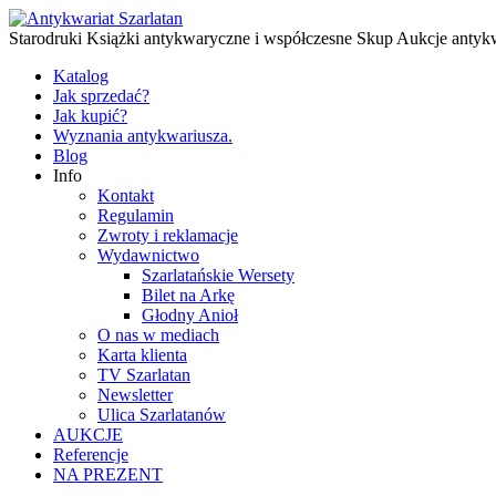
Starodruki Książki antykwaryczne i współczesne Skup Aukcje antyk
Katalog
Jak sprzedać?
Jak kupić?
Wyznania antykwariusza.
Blog
Info
Kontakt
Regulamin
Zwroty i reklamacje
Wydawnictwo
Szarlatańskie Wersety
Bilet na Arkę
Głodny Anioł
O nas w mediach
Karta klienta
TV Szarlatan
Newsletter
Ulica Szarlatanów
AUKCJE
Referencje
NA PREZENT