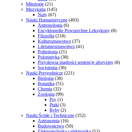
Mitologie
(21)
Muzykalia
(145)
Nuty
(67)
Nauki Humanistyczne
(493)
Antropologia
(6)
Encyklopedie Powszechne Leksykony
(8)
Filozofia
(218)
Kulturoznawstwo
(37)
Literaturoznawstwo
(41)
Politologia
(21)
Polonistyka
(38)
Przysłowia mądrości sentencje aforyzmy
(8)
Socjologia
(36)
Nauki Przyrodnicze
(221)
Biologia
(38)
Botanika
(51)
Chemia
(32)
Zoologia
(99)
Psy
(1)
Ptaki
(3)
Ryby
(2)
Nauki Ścisłe i Techniczne
(352)
Astronomia
(16)
Budownictwo
(50)
Elektrotechnika i elektronika
(52)