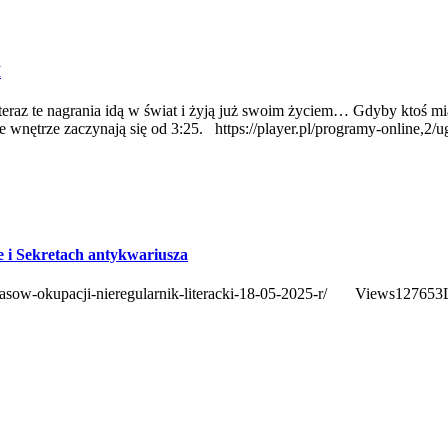
I
 teraz te nagrania idą w świat i żyją już swoim życiem… Gdyby ktoś m
 wnętrze zaczynają się od 3:25. https://player.pl/programy-online
e i Sekretach antykwariusza
a-czasow-okupacji-nieregularnik-literacki-18-05-2025-r/ Views12765