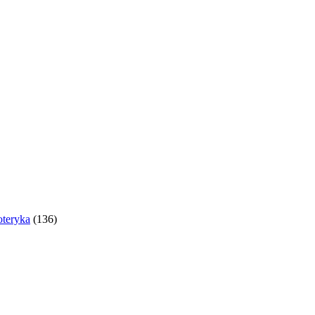
oteryka
(136)