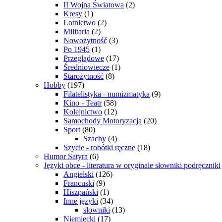
II Wojna Światowa
(2)
Kresy
(1)
Lotnictwo
(2)
Militaria
(2)
Nowożytność
(3)
Po 1945
(1)
Przeglądowe
(17)
Średniowiecze
(1)
Starożytność
(8)
Hobby
(197)
Filatelistyka - numizmatyka
(9)
Kino - Teatr
(58)
Kolejnictwo
(12)
Samochody Motoryzacja
(20)
Sport
(80)
Szachy
(4)
Szycie - robótki ręczne
(18)
Humor Satyra
(6)
Języki obce - literatura w oryginale słowniki podręczniki
Angielski
(126)
Francuski
(9)
Hiszpański
(1)
Inne języki
(34)
słowniki
(13)
Niemiecki
(17)