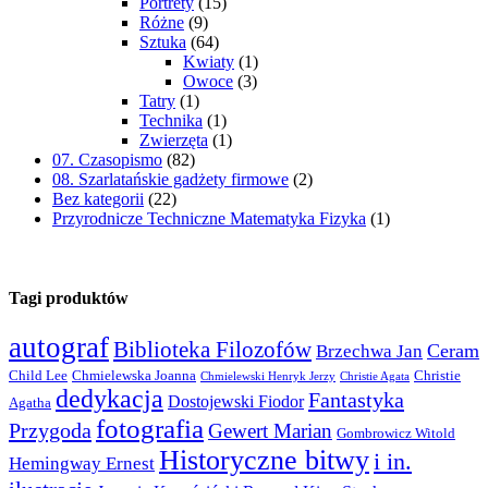
Portrety
(15)
Różne
(9)
Sztuka
(64)
Kwiaty
(1)
Owoce
(3)
Tatry
(1)
Technika
(1)
Zwierzęta
(1)
07. Czasopismo
(82)
08. Szarlatańskie gadżety firmowe
(2)
Bez kategorii
(22)
Przyrodnicze Techniczne Matematyka Fizyka
(1)
Tagi produktów
autograf
Biblioteka Filozofów
Ceram
Brzechwa Jan
Child Lee
Chmielewska Joanna
Christie
Chmielewski Henryk Jerzy
Christie Agata
dedykacja
Fantastyka
Dostojewski Fiodor
Agatha
fotografia
Przygoda
Gewert Marian
Gombrowicz Witold
Historyczne bitwy
i in.
Hemingway Ernest