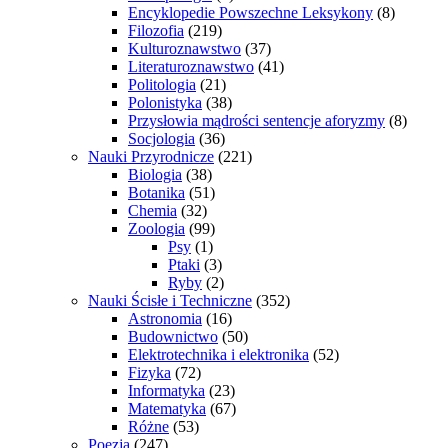
Encyklopedie Powszechne Leksykony
(8)
Filozofia
(219)
Kulturoznawstwo
(37)
Literaturoznawstwo
(41)
Politologia
(21)
Polonistyka
(38)
Przysłowia mądrości sentencje aforyzmy
(8)
Socjologia
(36)
Nauki Przyrodnicze
(221)
Biologia
(38)
Botanika
(51)
Chemia
(32)
Zoologia
(99)
Psy
(1)
Ptaki
(3)
Ryby
(2)
Nauki Ścisłe i Techniczne
(352)
Astronomia
(16)
Budownictwo
(50)
Elektrotechnika i elektronika
(52)
Fizyka
(72)
Informatyka
(23)
Matematyka
(67)
Różne
(53)
Poezja
(247)