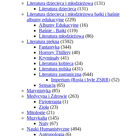
Literatura dziecięca i młodzieżowa
(131)
Literatura dziecięca
(131)
Literatura dziecięca i młodzieżowa bajki i baśnie
albumy edukacyjne
(229)
Albumy Edukacyjne
(16)
Baśnie - Bajki
(119)
Literatura młodzieżowa
(86)
Literatura piękna
(1592)
Fantastyka
(344)
Horrory Thillery
(40)
Kryminały
(41)
Literatura kobieca
(24)
Literatura polska
(431)
Literatura zagraniczna
(644)
Imperium (Rosja i byłe ZSRR)
(52)
Sensacja
(65)
Marynistyka
(85)
Medycyna i Zdrowie
(263)
Fizjoterapia
(1)
Zioła
(23)
Mitologie
(21)
Muzykalia
(145)
Nuty
(67)
Nauki Humanistyczne
(494)
Antropologia
(6)