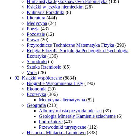
Humanistyka Jęzkoznawstwo Polonistyka
(105)
Książki w języku niemieckim
(26)
Kulinaria Poradniki
(8)
Literatura
(444)
Medycyna
(24)
Poezja
(43)
Pozostałe
(12)
Prawo
(20)
Przyrodnicze Techniczne Matematyka Fizyka
(290)
Religia Filozofia Socjologia Pedagogika Psychologia
Ezoteryka
(136)
Starodruki
(5)
Sztuka Rzemiosło
(85)
Varia
(28)
02. Książki współczesne
(8834)
Biografie Wspomnienia Listy
(190)
Ekonomia
(39)
Ezoteryka
(306)
Medycyna alternatywna
(82)
Geografia
(213)
Albumy miasta przyroda miejsca
(39)
Geologia Minerały Kamienie szlachetne
(6)
Podróżnicze
(40)
Przewodniki turystyczne
(112)
Historia - Militaria - Lotnictwo
(838)