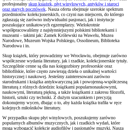
profesjonalny
skup książek, płyt winylowych, antyków i staroci
oraz starych pocztówek
. Nasza oferta obejmuje szerokie spektrum
przedmiotów kolekcjonerskich, co czyni nas miejscem, do którego
zgłaszają się zarówno indywidualni pasjonaci, jak i instytucje
poszukujące unikatowych egzemplarzy. Wielokrotnie
współpracowaliśmy z najsłynniejszymi polskimi bibliotekami i
muzeami – takimi jak: Zamek Królewski na Wawelu, Muzea
Narodowe, Muzeum Wojska Polskiego, Ossolineum, Biblioteka
Narodowa i in.
Skup książek, który prowadzimy we Wrocławiu, obejmuje zarówno
współczesne wydania literatury, jak i rzadkie, kolekcjonerskie tytuły.
Szczególnie cenne są dla nas księgozbiory profesorskie oraz
bibliofilskie, które często zawierają dzieła o unikalnej wartości
historycznej i naukowej. Jesteśmy zainteresowani zarówno
starodrukami i książka antykwaryczną jak i powojenną-współczesną
literaturą z różnych dziedzin: książkami popularnonaukowymi,
naukowymi, literaturą piękną, a także książkami z zakresu filozofii,
historii, sztuki czy techniki. Z dużym szacunkiem i precyzją
dokonujemy wycen, dbając o to, aby każda książka trafiła w ręce
kolejnych miłośników literatury.
W przypadku skupu płyt winylowych, poszukujemy zarówno
popularnych albumów muzycznych, jak i rzadkich wydań, które
mogą wzbogacić kolekcje audiofilów i pasjonatów muzyki. Nasza