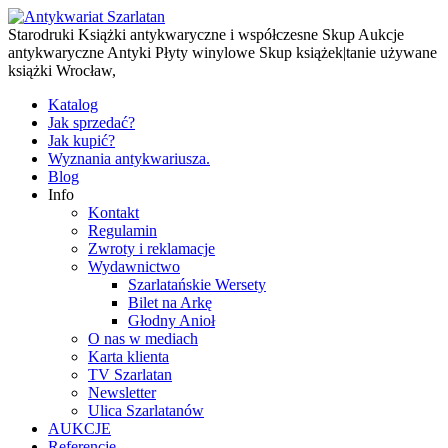
Starodruki Książki antykwaryczne i współczesne Skup Aukcje
antykwaryczne Antyki Płyty winylowe Skup książek|tanie używane
książki Wrocław,
Katalog
Jak sprzedać?
Jak kupić?
Wyznania antykwariusza.
Blog
Info
Kontakt
Regulamin
Zwroty i reklamacje
Wydawnictwo
Szarlatańskie Wersety
Bilet na Arkę
Głodny Anioł
O nas w mediach
Karta klienta
TV Szarlatan
Newsletter
Ulica Szarlatanów
AUKCJE
Referencje