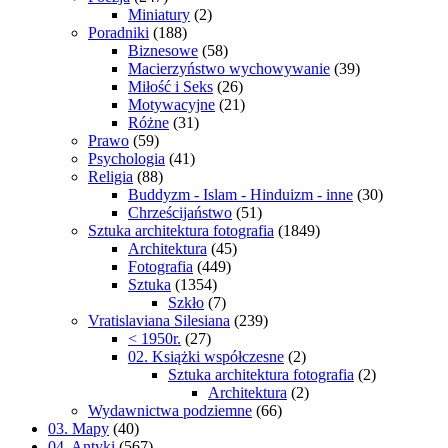
Miniatury
(2)
Poradniki
(188)
Biznesowe
(58)
Macierzyństwo wychowywanie
(39)
Miłość i Seks
(26)
Motywacyjne
(21)
Różne
(31)
Prawo
(59)
Psychologia
(41)
Religia
(88)
Buddyzm - Islam - Hinduizm - inne
(30)
Chrześcijaństwo
(51)
Sztuka architektura fotografia
(1849)
Architektura
(45)
Fotografia
(449)
Sztuka
(1354)
Szkło
(7)
Vratislaviana Silesiana
(239)
< 1950r.
(27)
02. Książki współczesne
(2)
Sztuka architektura fotografia
(2)
Architektura
(2)
Wydawnictwa podziemne
(66)
03. Mapy
(40)
04. Antyki
(567)