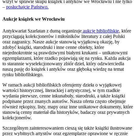
wizyt w sprawie skupu książek i antyków we Wrocławiu i nie tylko
–
posłuchajcie Państwo.
Aukcje książek we Wrocławiu
Antykwariat Szarlatan z dumą organizuje
aukcje bibliofilskie
, które
przyciągają kolekcjonerów i miłośników literatury z całej Polski
oraz zagranicy. Nasze aukcje stanowią wyjątkową okazję, by
zdobyć książki, starodruki i inne cenne obiekty, które
niejednokrotnie są prawdziwymi białymi krukami – unikatowymi
egzemplarzami, które rzadko pojawiają się na rynku. Każda aukcja
to starannie wyselekcjonowany zbiór dzieł, który odzwierciedla
naszą pasję do książek i antyków oraz głęboką wiedzę na temat
rynku bibliofilskiego.
W ramach aukcji bibliofilskich oferujemy dzieła o wyjątkowej
wartości historycznej, literackiej i artystycznej, w tym rzadkie
wydania pierwsze, cenne inkunabuły, starodruki, a także książki
podpisane przez znanych autorów. Nasza oferta często obejmuje
również rękopisy, listy, mapy oraz inne unikatowe dokumenty, które
stanowią cenny materiał dla historyków, badaczy oraz prywatnych
kolekcjonerów.
Szczególnym zainteresowaniem cieszą się także książki ilustrowane
przez wybitnych artystów oraz egzemplarze oprawione w ręcznie