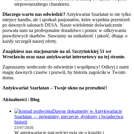
niepowtarzalnego charakteru.
Dlaczego warto nas odwiedzić?
Antykwariat Szarlatan to nie tylko
miejsce handlu, ale i spotkań pasjonatów, które wypełnia przestrzeń
po dawnych salonach DESA. Nasze wieloletnie doświadczenie
pozwala nam na profesjonalne doradztwo i pomoc w odkrywaniu
prawdziwych skarbów. Stawiamy na unikalność i jakość, dbając o
każdy szczegół naszej oferty.
Znajdziesz nas stacjonarnie na ul. Szczytnickiej 51 we
Wrocławiu oraz nasz antykwariat internetowy na tej stronie.
Zapraszamy serdecznie do odwiedzin i współpracy! Odkryj z nami
magię dawnych czasów i pozwól, by historia zagościła w Twoim
domu.
Antykwariat Szarlatan – Twoje okno na przeszłość!
Aktualności / Blog
Dawne dokumenty w Antykwariacie
Szarlatan — pergaminy, pieczęcie, dyplomy i świadectwa
historii
23/07/2026
W antykwariacie najczęściej pyta się o książki i