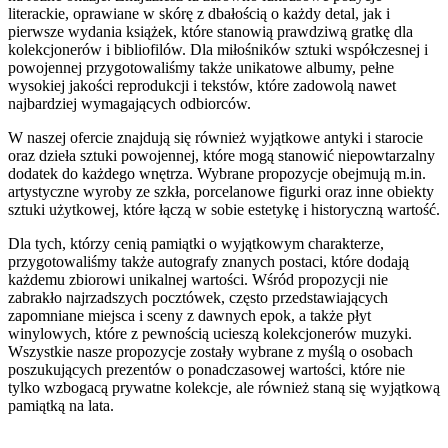
literackie, oprawiane w skórę z dbałością o każdy detal, jak i
pierwsze wydania książek, które stanowią prawdziwą gratkę dla
kolekcjonerów i bibliofilów. Dla miłośników sztuki współczesnej i
powojennej przygotowaliśmy także unikatowe albumy, pełne
wysokiej jakości reprodukcji i tekstów, które zadowolą nawet
najbardziej wymagających odbiorców.
W naszej ofercie znajdują się również wyjątkowe antyki i starocie
oraz dzieła sztuki powojennej, które mogą stanowić niepowtarzalny
dodatek do każdego wnętrza. Wybrane propozycje obejmują m.in.
artystyczne wyroby ze szkła, porcelanowe figurki oraz inne obiekty
sztuki użytkowej, które łączą w sobie estetykę i historyczną wartość.
Dla tych, którzy cenią pamiątki o wyjątkowym charakterze,
przygotowaliśmy także autografy znanych postaci, które dodają
każdemu zbiorowi unikalnej wartości. Wśród propozycji nie
zabrakło najrzadszych pocztówek, często przedstawiających
zapomniane miejsca i sceny z dawnych epok, a także płyt
winylowych, które z pewnością ucieszą kolekcjonerów muzyki.
Wszystkie nasze propozycje zostały wybrane z myślą o osobach
poszukujących prezentów o ponadczasowej wartości, które nie
tylko wzbogacą prywatne kolekcje, ale również staną się wyjątkową
pamiątką na lata.