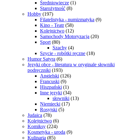
Średniowiecze
(1)
Starożytność
(8)
Hobby
(197)
Filatelistyka - numizmatyka
(9)
Kino - Teatr
(58)
Kolejnictwo
(12)
Samochody Motoryzacja
(20)
Sport
(80)
Szachy
(4)
Szycie - robótki ręczne
(18)
Humor Satyra
(6)
Języki obce - literatura w oryginale słowniki
podręczniki
(193)
Angielski
(126)
Francuski
(9)
Hiszpański
(1)
Inne języki
(34)
słowniki
(13)
Niemiecki
(17)
Rosyjski
(5)
Judaica
(78)
Kolejnictwo
(6)
Komiksy
(224)
Kosmetyka - uroda
(9)
Kulinaria
(85)