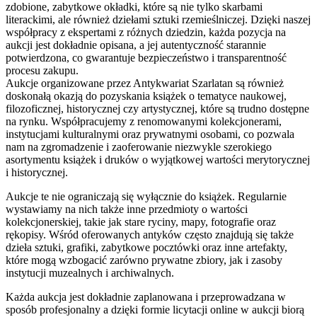
zdobione, zabytkowe okładki, które są nie tylko skarbami
literackimi, ale również dziełami sztuki rzemieślniczej. Dzięki naszej
współpracy z ekspertami z różnych dziedzin, każda pozycja na
aukcji jest dokładnie opisana, a jej autentyczność starannie
potwierdzona, co gwarantuje bezpieczeństwo i transparentność
procesu zakupu.
Aukcje organizowane przez Antykwariat Szarlatan są również
doskonałą okazją do pozyskania książek o tematyce naukowej,
filozoficznej, historycznej czy artystycznej, które są trudno dostępne
na rynku. Współpracujemy z renomowanymi kolekcjonerami,
instytucjami kulturalnymi oraz prywatnymi osobami, co pozwala
nam na zgromadzenie i zaoferowanie niezwykle szerokiego
asortymentu książek i druków o wyjątkowej wartości merytorycznej
i historycznej.
Aukcje te nie ograniczają się wyłącznie do książek. Regularnie
wystawiamy na nich także inne przedmioty o wartości
kolekcjonerskiej, takie jak stare ryciny, mapy, fotografie oraz
rękopisy. Wśród oferowanych antyków często znajdują się także
dzieła sztuki, grafiki, zabytkowe pocztówki oraz inne artefakty,
które mogą wzbogacić zarówno prywatne zbiory, jak i zasoby
instytucji muzealnych i archiwalnych.
Każda aukcja jest dokładnie zaplanowana i przeprowadzana w
sposób profesjonalny a dzięki formie licytacji online w aukcji biorą