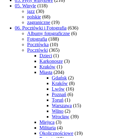
05. Płyty winylowe
(216)
05. Winyle
(118)
jazz
(30)
polskie
(68)
zagraniczne
(19)
06. Pocztówki i Fotografia
(636)
Albumy fotograficzne
(6)
Fotografia
(188)
Pocztówka
(10)
Pocztówki
(365)
Dzieci
(1)
Karkonosze
(3)
Kraków
(1)
Miasta
(204)
Gdańsk
(2)
Kraków
(8)
Lwów
(16)
Poznań
(6)
Toruń
(1)
Warszawa
(15)
Wilno
(2)
Wrocław
(39)
Miejsca
(3)
Militaria
(4)
Okolicznościowe
(19)