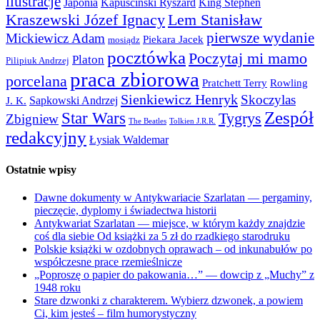
ilustracje
Japonia
Kapuściński Ryszard
King Stephen
Kraszewski Józef Ignacy
Lem Stanisław
pierwsze wydanie
Mickiewicz Adam
Piekara Jacek
mosiądz
pocztówka
Poczytaj mi mamo
Platon
Pilipiuk Andrzej
praca zbiorowa
porcelana
Pratchett Terry
Rowling
Sienkiewicz Henryk
Skoczylas
Sapkowski Andrzej
J. K.
Zespół
Star Wars
Tygrys
Zbigniew
The Beatles
Tolkien J.R.R.
redakcyjny
Łysiak Waldemar
Ostatnie wpisy
Dawne dokumenty w Antykwariacie Szarlatan — pergaminy,
pieczęcie, dyplomy i świadectwa historii
Antykwariat Szarlatan — miejsce, w którym każdy znajdzie
coś dla siebie Od książki za 5 zł do rzadkiego starodruku
Polskie książki w ozdobnych oprawach – od inkunabułów po
współczesne prace rzemieślnicze
„Poproszę o papier do pakowania…” — dowcip z „Muchy” z
1948 roku
Stare dzwonki z charakterem. Wybierz dzwonek, a powiem
Ci, kim jesteś – film humorystyczny