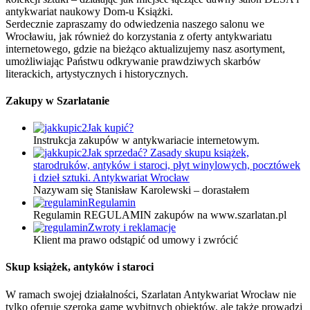
antykwariat naukowy Dom-u Książki.
Serdecznie zapraszamy do odwiedzenia naszego salonu we
Wrocławiu, jak również do korzystania z oferty antykwariatu
internetowego, gdzie na bieżąco aktualizujemy nasz asortyment,
umożliwiając Państwu odkrywanie prawdziwych skarbów
literackich, artystycznych i historycznych.
Zakupy w Szarlatanie
Jak kupić?
Instrukcja zakupów w antykwariacie internetowym.
Jak sprzedać? Zasady skupu książek,
starodruków, antyków i staroci, płyt winylowych, pocztówek
i dzieł sztuki. Antykwariat Wrocław
Nazywam się Stanisław Karolewski – dorastałem
Regulamin
Regulamin REGULAMIN zakupów na www.szarlatan.pl
Zwroty i reklamacje
Klient ma prawo odstąpić od umowy i zwrócić
Skup książek, antyków i staroci
W ramach swojej działalności, Szarlatan Antykwariat Wrocław nie
tylko oferuje szeroką gamę wybitnych obiektów, ale także prowadzi