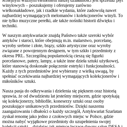
Kolejnym ważnym elementem naszej działalności jest sprzedaż płyt
winylowych – poszukujemy i oferujemy zarówno
wielkonakładowe, jak i rzadkie wydania, które zadowolą nawet
najbardziej wymagających melomanów i kolekcjonerów winyli. To
nie tylko muzyczne perełki, ale także nośniki historii dźwięku i
techniki.
W naszym antykwariacie znajdą Państwo także szeroki wybór
antyków i staroci, które obejmują m.in. malarstwo, porcelanę,
wyroby srebrne i złote, brązy, szkło artystyczne oraz wyroby
związane z powojennym designem, w tym szkło i przedmioty z
okresu PRL. Szczególną popularnością cieszą się figurki
porcelanowe, patery, lampy, a także inne dzieła sztuki użytkowej,
które stanowią doskonałe połączenie estetyki i funkcjonalności.
Każdy z tych przedmiotów jest wybierany z wielką uwagą, by
spełniać oczekiwania najbardziej wymagających kolekcjonerów i
miłośników sztuki.
Nasza pasja do odkrywania i dzielenia się pięknem oraz historią
sprawia, że od dwudziestu lat jesteśmy miejscem, gdzie spotykają
się kolekcjonerzy, bibliofile, koneserzy sztuki oraz osoby
poszukujące unikatowych przedmiotów. Dzięki naszemu
zaangażowaniu i dbałości o każdy szczegół, Antykwariat Szarlatan
zyskał renomę jako jedno z czołowych miejsc w Polsce, gdzie
można nabyć wyjątkowe przedmioty do uzupełnienia swojej
kolekcji sztuki – działając jak miejsce łączące dawny salon DESA i