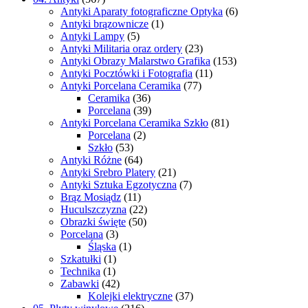
Antyki Aparaty fotograficzne Optyka
(6)
Antyki brązownicze
(1)
Antyki Lampy
(5)
Antyki Militaria oraz ordery
(23)
Antyki Obrazy Malarstwo Grafika
(153)
Antyki Pocztówki i Fotografia
(11)
Antyki Porcelana Ceramika
(77)
Ceramika
(36)
Porcelana
(39)
Antyki Porcelana Ceramika Szkło
(81)
Porcelana
(2)
Szkło
(53)
Antyki Różne
(64)
Antyki Srebro Platery
(21)
Antyki Sztuka Egzotyczna
(7)
Brąz Mosiądz
(11)
Huculszczyzna
(22)
Obrazki święte
(50)
Porcelana
(3)
Śląska
(1)
Szkatułki
(1)
Technika
(1)
Zabawki
(42)
Kolejki elektryczne
(37)