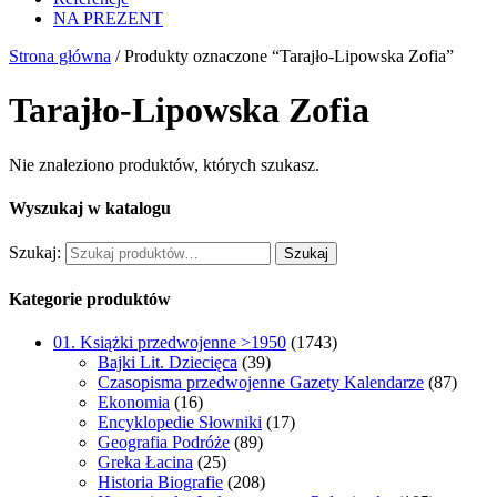
NA PREZENT
Strona główna
/ Produkty oznaczone “Tarajło-Lipowska Zofia”
Tarajło-Lipowska Zofia
Nie znaleziono produktów, których szukasz.
Wyszukaj w katalogu
Szukaj:
Szukaj
Kategorie produktów
01. Książki przedwojenne >1950
(1743)
Bajki Lit. Dziecięca
(39)
Czasopisma przedwojenne Gazety Kalendarze
(87)
Ekonomia
(16)
Encyklopedie Słowniki
(17)
Geografia Podróże
(89)
Greka Łacina
(25)
Historia Biografie
(208)