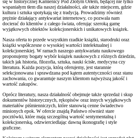
się w historycznej Kamienicy Pod Złotym Orłem, będącej nie tylko
wspaniałym tłem dla naszej działalności, ale także miejscem, gdzie
kultura i sztuka spotykają się z tradycją. Prowadzimy również
prężnie działający antykwariat internetowy, co pozwala nam
docierać do klientów z całego świata, oferując szeroką gamę
wyjątkowych obiektów kolekcjonerskich i unikatowych książek.
Nasza oferta to przede wszystkim rzadkie książki, starodruki oraz
książki współczesne o wysokiej wartości intelektualnej i
kolekcjonerskiej. W ramach naszego antykwariatu naukowego
proponujemy bogaty wybór książek naukowych z różnych dziedzin,
takich jak historia, filozofia, sztuka, nauki ścisłe, medycyna czy
literatura. Każda pozycja, którą oferujemy, jest starannie
selekcjonowana i sprawdzana pod kątem autentyczności oraz stanu
zachowania, co gwarantuje naszym klientom najwyższą jakość i
wartość zakupów.
Oprócz literatury, nasza działalność obejmuje także sprzedaż i skup
dokumentów historycznych, rękopisów oraz innych wyjątkowych
materiałów piśmienniczych, które stanowią cenne świadectwo
minionych epok. W ofercie znajdą Państwo również stare
pocztówki, które mają szczególną wartość sentymentalną i
kolekcjonerską, odzwierciedlając dawną ikonografię i style
graficzne.