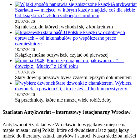
Antykwariat
Szarlatan — miejsce, w którym każdy znajdzie coś dla siebie
Od książki za 5 zł do rzadkiego starodruku
21/07/2026
Są miejsca, do których wchodzi się z konkretnym
Polskie książki w ozdobnych
oprawach – od inkunabułów po współczesne prace
rzemieślnicze
19/07/2026
Książkę można oczywiście czytać od pierwszej
„Poproszę o papier do pakowania…” —
dowcip z „Muchy” z 1948 roku
17/07/2026
Stary dowcip prasowy bywa czasem lepszym dokumentem
Stare dzwonki z charakterem. Wybierz
dzwonek, a powiem Ci, kim jesteś – film humorystyczny
16/07/2026
Są przedmioty, które nie muszą wiele robić, żeby
Szarlatan Antykwariat – internetowy i stacjonarny Wrocław
Antykwariat Szarlatan we Wrocławiu to wyjątkowe miejsce na
mapie miasta i całej Polski, które od dwudziestu lat z pasją łączy
miłość do literatury, sztuki, antyków i staroci. Nasza siedziba mieści