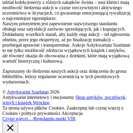
udział kolekcjonerzy z różnych zakątków świata – nasi klienci mają
możliwość śledzenia aukcji w czasie rzeczywistym i aktywnego
uczestnictwa w licytacjach, co gwarantuje emocjonującą rywalizację
o najcenniejsze egzemplarze.
Naszym priorytetem jest zapewnienie najwyższego standardu
obsługi oraz satysfakcji zarówno sprzedających, jak i kupujących.
Dokładamy wszelkich starań, aby każdy etap aukcji – od zgłoszenia
obiektu, przez jego ekspertyzę, aż po finalizację transakcji –
przebiegał sprawnie i transparentnie. Aukcje Antykwariatu Szarlatan
to nie tylko możliwość zdobycia wyjątkowych książek i antyków,
ale również okazja do obcowania z dziełami, które mają wyjątkową
wartość historyczną i kulturową.
Zapraszamy do śledzenia naszych aukcji oraz dołączenia do grona
bibliofilów, którzy regularnie uczestniczą w tych prestiżowych
wydarzeniach.
©
Antykwariat Szarlatan
2026
Antykwariat internetowy i stacjonarny
Skup antyków, pocztówek,
winyli i książek Wrocław
Ta strona używa plików Cookies. Zaakceptuj lub czytaj więcej o
Cookies i polityce prywatności
Akceptacja
Czytaj więcej... /Regulamin punkt VIII