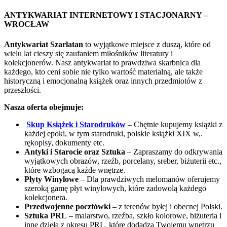
ANTYKWARIAT INTERNETOWY I STACJONARNY –
WROCŁAW
Antykwariat Szarlatan
to wyjątkowe miejsce z duszą, które od
wielu lat cieszy się zaufaniem miłośników literatury i
kolekcjonerów. Nasz antykwariat to prawdziwa skarbnica dla
każdego, kto ceni sobie nie tylko wartość materialną, ale także
historyczną i emocjonalną książek oraz innych przedmiotów z
przeszłości.
Nasza oferta obejmuje:
Skup Książek i Starodruków
– Chętnie kupujemy książki z
każdej epoki, w tym starodruki, polskie książki XIX w,.
rękopisy, dokumenty etc.
Antyki i Starocie oraz Sztuka
– Zapraszamy do odkrywania
wyjątkowych obrazów, rzeźb, porcelany, sreber, biżuterii etc.,
które wzbogacą każde wnętrze.
Płyty Winylowe
– Dla prawdziwych melomanów oferujemy
szeroką gamę płyt winylowych, które zadowolą każdego
kolekcjonera.
Przedwojenne pocztówki
– z terenów byłej i obecnej Polski.
Sztuka PRL
– malarstwo, rzeźba, szkło kolorowe, biżuteria i
inne dzieła z okresu PRL, które dodadzą Twojemu wnętrzu