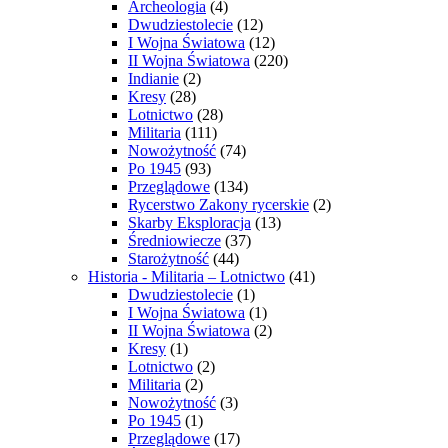
Archeologia
(4)
Dwudziestolecie
(12)
I Wojna Światowa
(12)
II Wojna Światowa
(220)
Indianie
(2)
Kresy
(28)
Lotnictwo
(28)
Militaria
(111)
Nowożytność
(74)
Po 1945
(93)
Przeglądowe
(134)
Rycerstwo Zakony rycerskie
(2)
Skarby Eksploracja
(13)
Średniowiecze
(37)
Starożytność
(44)
Historia - Militaria – Lotnictwo
(41)
Dwudziestolecie
(1)
I Wojna Światowa
(1)
II Wojna Światowa
(2)
Kresy
(1)
Lotnictwo
(2)
Militaria
(2)
Nowożytność
(3)
Po 1945
(1)
Przeglądowe
(17)