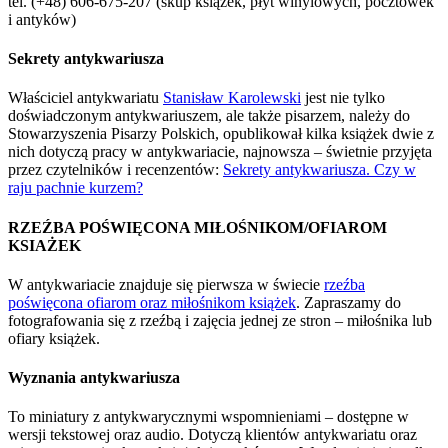
tel. (+48) 606-675-207 (skup książek, płyt winylowych, pocztówek
i antyków)
Sekrety antykwariusza
Właściciel antykwariatu
Stanisław Karolewski
jest nie tylko
doświadczonym antykwariuszem, ale także pisarzem, należy do
Stowarzyszenia Pisarzy Polskich, opublikował kilka książek dwie z
nich dotyczą pracy w antykwariacie, najnowsza – świetnie przyjęta
przez czytelników i recenzentów:
Sekrety antykwariusza. Czy w
raju pachnie kurzem?
RZEŹBA POŚWIĘCONA MIŁOŚNIKOM/OFIAROM
KSIAŻEK
W antykwariacie znajduje się pierwsza w świecie
rzeźba
poświęcona ofiarom oraz miłośnikom książek
. Zapraszamy do
fotografowania się z rzeźbą i zajęcia jednej ze stron – miłośnika lub
ofiary książek.
Wyznania antykwariusza
To miniatury z antykwarycznymi wspomnieniami – dostępne w
wersji tekstowej oraz audio. Dotyczą klientów antykwariatu oraz