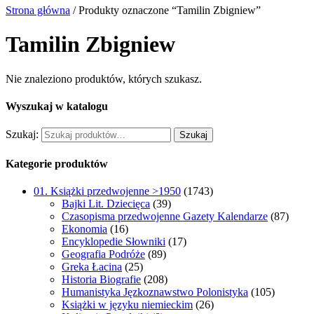
Strona główna
/ Produkty oznaczone “Tamilin Zbigniew”
Tamilin Zbigniew
Nie znaleziono produktów, których szukasz.
Wyszukaj w katalogu
Szukaj:
Szukaj
Kategorie produktów
01. Książki przedwojenne >1950
(1743)
Bajki Lit. Dziecięca
(39)
Czasopisma przedwojenne Gazety Kalendarze
(87)
Ekonomia
(16)
Encyklopedie Słowniki
(17)
Geografia Podróże
(89)
Greka Łacina
(25)
Historia Biografie
(208)
Humanistyka Jęzkoznawstwo Polonistyka
(105)
Książki w języku niemieckim
(26)