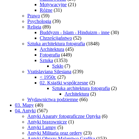
Motywacyjne
(21)
Różne
(31)
Prawo
(59)
Psychologia
(39)
Religia
(89)
Buddyzm - Islam - Hinduizm - inne
(30)
Chrześcijaństwo
(52)
Sztuka architektura fotografia
(1848)
Architektura
(45)
Fotografia
(449)
Sztuka
(1353)
Szkło
(7)
Vratislaviana Silesiana
(239)
< 1950r.
(27)
02. Książki współczesne
(2)
Sztuka architektura fotografia
(2)
Architektura
(2)
Wydawnictwa podziemne
(66)
03. Mapy
(40)
04. Antyki
(567)
Antyki Aparaty fotograficzne Optyka
(6)
Antyki brązownicze
(1)
Antyki Lampy
(5)
Antyki Militaria oraz ordery
(23)
Antyki Obrazy Malarstwo Grafika
(153)