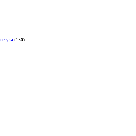
oteryka
(136)