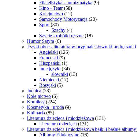
Filatelistyka - numizmatyka
(9)
Kino - Teatr
(58)
Kolejnictwo
(12)
Samochody Motoryzacja
(20)
Sport
(80)
Szachy
(4)
Szycie - robótki ręczne
(18)
Humor Satyra
(6)
Języki obce - literatura w oryginale słowniki podręczniki
Angielski
(126)
Francuski
(9)
Hiszpański
(1)
Inne języki
(34)
słowniki
(13)
Niemiecki
(17)
Rosyjski
(5)
Judaica
(78)
Kolejnictwo
(6)
Komiksy
(224)
Kosmetyka - uroda
(9)
Kulinaria
(85)
Literatura dziecięca i młodzieżowa
(131)
Literatura dziecięca
(131)
Literatura dziecięca i młodzieżowa bajki i baśnie album
Albumy Edukacyjne
(16)