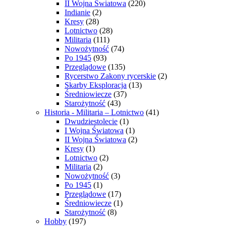
II Wojna Światowa
(220)
Indianie
(2)
Kresy
(28)
Lotnictwo
(28)
Militaria
(111)
Nowożytność
(74)
Po 1945
(93)
Przeglądowe
(135)
Rycerstwo Zakony rycerskie
(2)
Skarby Eksploracja
(13)
Średniowiecze
(37)
Starożytność
(43)
Historia - Militaria – Lotnictwo
(41)
Dwudziestolecie
(1)
I Wojna Światowa
(1)
II Wojna Światowa
(2)
Kresy
(1)
Lotnictwo
(2)
Militaria
(2)
Nowożytność
(3)
Po 1945
(1)
Przeglądowe
(17)
Średniowiecze
(1)
Starożytność
(8)
Hobby
(197)