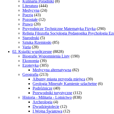
Kulinaria Poradniki
(8)
Literatura
(444)
Medycyna
(24)
Poezja
(43)
Pozostałe
(12)
Prawo
(20)
Przyrodnicze Techniczne Matematyka Fizyka
(290)
Religia Filozofia Socjologia Pedagogika Psychologia Ez
Starodruki
(5)
Sztuka Rzemiosło
(85)
Varia
(28)
02. Książki współczesne
(8828)
Biografie Wspomnienia Listy
(190)
Ekonomia
(39)
Ezoteryka
(305)
Medycyna alternatywna
(82)
Geografia
(213)
Albumy miasta przyroda miejsca
(39)
Geologia Minerały Kamienie szlachetne
(6)
Podróżnicze
(40)
Przewodniki turystyczne
(112)
Historia - Militaria - Lotnictwo
(838)
Archeologia
(4)
Dwudziestolecie
(12)
I Wojna Światowa
(12)