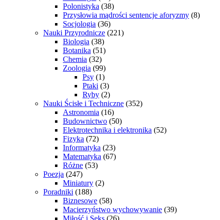
Polonistyka
(38)
Przysłowia mądrości sentencje aforyzmy
(8)
Socjologia
(36)
Nauki Przyrodnicze
(221)
Biologia
(38)
Botanika
(51)
Chemia
(32)
Zoologia
(99)
Psy
(1)
Ptaki
(3)
Ryby
(2)
Nauki Ścisłe i Techniczne
(352)
Astronomia
(16)
Budownictwo
(50)
Elektrotechnika i elektronika
(52)
Fizyka
(72)
Informatyka
(23)
Matematyka
(67)
Różne
(53)
Poezja
(247)
Miniatury
(2)
Poradniki
(188)
Biznesowe
(58)
Macierzyństwo wychowywanie
(39)
Miłość i Seks
(26)