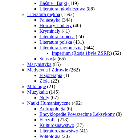
Baśnie - Bajki
(119)
Literatura młodzieżowa
(86)
Literatura piękna
(1592)
Fantastyka
(344)
Horrory Thillery
(40)
Kryminały
(41)
Literatura kobieca
(24)
Literatura polska
(431)
Literatura zagraniczna
(644)
Imperium (Rosja i byłe ZSRR)
(52)
Sensacja
(65)
Marynistyka
(85)
Medycyna i Zdrowie
(262)
Fizjoterapia
(1)
Zioła
(22)
Mitologie
(21)
Muzykalia
(145)
Nuty
(67)
Nauki Humanistyczne
(492)
Antropologia
(6)
Encyklopedie Powszechne Leksykony
(8)
Filozofia
(218)
Kulturoznawstwo
(37)
Literaturoznawstwo
(41)
Politologia
(20)