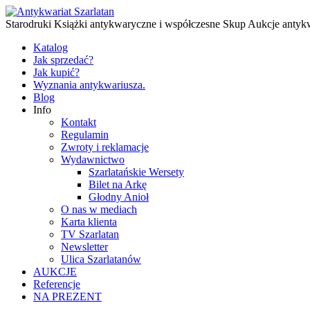
Starodruki Książki antykwaryczne i współczesne Skup Aukcje antyk
Katalog
Jak sprzedać?
Jak kupić?
Wyznania antykwariusza.
Blog
Info
Kontakt
Regulamin
Zwroty i reklamacje
Wydawnictwo
Szarlatańskie Wersety
Bilet na Arkę
Głodny Anioł
O nas w mediach
Karta klienta
TV Szarlatan
Newsletter
Ulica Szarlatanów
AUKCJE
Referencje
NA PREZENT