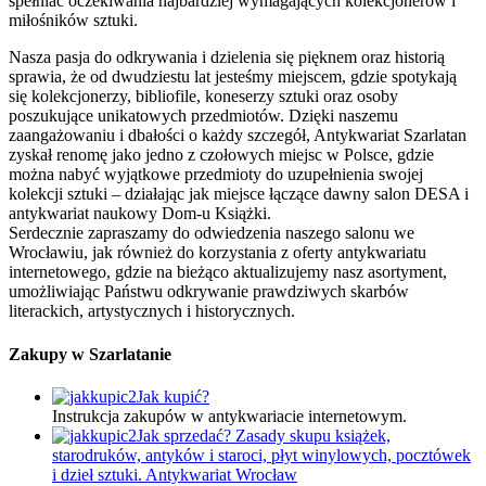
spełniać oczekiwania najbardziej wymagających kolekcjonerów i
miłośników sztuki.
Nasza pasja do odkrywania i dzielenia się pięknem oraz historią
sprawia, że od dwudziestu lat jesteśmy miejscem, gdzie spotykają
się kolekcjonerzy, bibliofile, koneserzy sztuki oraz osoby
poszukujące unikatowych przedmiotów. Dzięki naszemu
zaangażowaniu i dbałości o każdy szczegół, Antykwariat Szarlatan
zyskał renomę jako jedno z czołowych miejsc w Polsce, gdzie
można nabyć wyjątkowe przedmioty do uzupełnienia swojej
kolekcji sztuki – działając jak miejsce łączące dawny salon DESA i
antykwariat naukowy Dom-u Książki.
Serdecznie zapraszamy do odwiedzenia naszego salonu we
Wrocławiu, jak również do korzystania z oferty antykwariatu
internetowego, gdzie na bieżąco aktualizujemy nasz asortyment,
umożliwiając Państwu odkrywanie prawdziwych skarbów
literackich, artystycznych i historycznych.
Zakupy w Szarlatanie
Jak kupić?
Instrukcja zakupów w antykwariacie internetowym.
Jak sprzedać? Zasady skupu książek,
starodruków, antyków i staroci, płyt winylowych, pocztówek
i dzieł sztuki. Antykwariat Wrocław