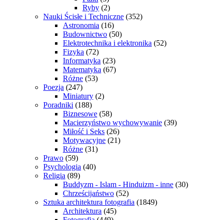
Ryby
(2)
Nauki Ścisłe i Techniczne
(352)
Astronomia
(16)
Budownictwo
(50)
Elektrotechnika i elektronika
(52)
Fizyka
(72)
Informatyka
(23)
Matematyka
(67)
Różne
(53)
Poezja
(247)
Miniatury
(2)
Poradniki
(188)
Biznesowe
(58)
Macierzyństwo wychowywanie
(39)
Miłość i Seks
(26)
Motywacyjne
(21)
Różne
(31)
Prawo
(59)
Psychologia
(40)
Religia
(89)
Buddyzm - Islam - Hinduizm - inne
(30)
Chrześcijaństwo
(52)
Sztuka architektura fotografia
(1849)
Architektura
(45)
Fotografia
(449)