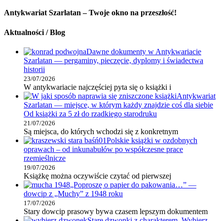
Antykwariat Szarlatan – Twoje okno na przeszłość!
Aktualności / Blog
Dawne dokumenty w Antykwariacie
Szarlatan — pergaminy, pieczęcie, dyplomy i świadectwa
historii
23/07/2026
W antykwariacie najczęściej pyta się o książki i
Antykwariat
Szarlatan — miejsce, w którym każdy znajdzie coś dla siebie
Od książki za 5 zł do rzadkiego starodruku
21/07/2026
Są miejsca, do których wchodzi się z konkretnym
Polskie książki w ozdobnych
oprawach – od inkunabułów po współczesne prace
rzemieślnicze
19/07/2026
Książkę można oczywiście czytać od pierwszej
„Poproszę o papier do pakowania…” —
dowcip z „Muchy” z 1948 roku
17/07/2026
Stary dowcip prasowy bywa czasem lepszym dokumentem
Stare dzwonki z charakterem. Wybierz