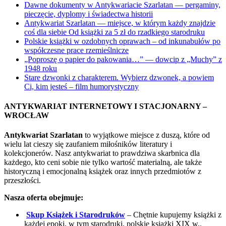
Dawne dokumenty w Antykwariacie Szarlatan — pergaminy,
pieczęcie, dyplomy i świadectwa historii
Antykwariat Szarlatan — miejsce, w którym każdy znajdzie
coś dla siebie Od książki za 5 zł do rzadkiego starodruku
Polskie książki w ozdobnych oprawach – od inkunabułów po
współczesne prace rzemieślnicze
„Poproszę o papier do pakowania…” — dowcip z „Muchy” z
1948 roku
Stare dzwonki z charakterem. Wybierz dzwonek, a powiem
Ci, kim jesteś – film humorystyczny
ANTYKWARIAT INTERNETOWY I STACJONARNY –
WROCŁAW
Antykwariat Szarlatan
to wyjątkowe miejsce z duszą, które od
wielu lat cieszy się zaufaniem miłośników literatury i
kolekcjonerów. Nasz antykwariat to prawdziwa skarbnica dla
każdego, kto ceni sobie nie tylko wartość materialną, ale także
historyczną i emocjonalną książek oraz innych przedmiotów z
przeszłości.
Nasza oferta obejmuje:
Skup Książek i Starodruków
– Chętnie kupujemy książki z
każdej epoki, w tym starodruki, polskie książki XIX w,.