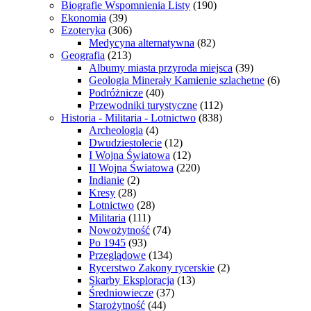
Biografie Wspomnienia Listy
(190)
Ekonomia
(39)
Ezoteryka
(306)
Medycyna alternatywna
(82)
Geografia
(213)
Albumy miasta przyroda miejsca
(39)
Geologia Minerały Kamienie szlachetne
(6)
Podróżnicze
(40)
Przewodniki turystyczne
(112)
Historia - Militaria - Lotnictwo
(838)
Archeologia
(4)
Dwudziestolecie
(12)
I Wojna Światowa
(12)
II Wojna Światowa
(220)
Indianie
(2)
Kresy
(28)
Lotnictwo
(28)
Militaria
(111)
Nowożytność
(74)
Po 1945
(93)
Przeglądowe
(134)
Rycerstwo Zakony rycerskie
(2)
Skarby Eksploracja
(13)
Średniowiecze
(37)
Starożytność
(44)