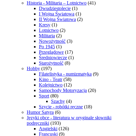
Historia - Militaria – Lotnictwo
(41)
Dwudziestolecie
(1)
I Wojna Światowa
(1)
II Wojna Światowa
(2)
Kresy
(1)
Lotnictwo
(2)
Militaria
(2)
Nowożytność
(3)
Po 1945
(1)
Przeglądowe
(17)
Średniowiecze
(1)
Starożytność
(8)
Hobby
(197)
Filatelistyka - numizmatyka
(9)
Kino - Teatr
(58)
Kolejnictwo
(12)
Samochody Motoryzacja
(20)
Sport
(80)
Szachy
(4)
Szycie - robótki ręczne
(18)
Humor Satyra
(6)
Języki obce - literatura w oryginale słowniki
podręczniki
(193)
Angielski
(126)
Francuski
(9)