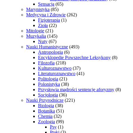
Sensacja
(65)
Marynistyka
(85)
Medycyna i Zdrowie
(262)
Fizjoterapia
(1)
Zioła
(22)
Mitologie
(21)
Muzykalia
(145)
Nuty
(67)
Nauki Humanistyczne
(493)
Antropologia
(6)
Encyklopedie Powszechne Leksykony
(8)
Filozofia
(218)
Kulturoznawstwo
(37)
Literaturoznawstwo
(41)
Politologia
(21)
Polonistyka
(38)
Przysłowia mądrości sentencje aforyzmy
(8)
Socjologia
(36)
Nauki Przyrodnicze
(221)
Biologia
(38)
Botanika
(51)
Chemia
(32)
Zoologia
(99)
Psy
(1)
Ptaki
(3)