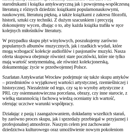
starodrukami i książka antykwaryczną jak i powojenną-współczesną
literaturą z różnych dziedzin: książkami popularnonaukowymi,
naukowymi, literaturą piękną, a także książkami z zakresu filozofii,
historii, sztuki czy techniki. Z dużym szacunkiem i precyzją
dokonujemy wycen, dbając o to, aby każda książka trafiła w ręce
kolejnych miłośników literatury.
W przypadku skupu płyt winylowych, poszukujemy zarówno
popularnych albumów muzycznych, jak i rzadkich wydań, które
mogą wzbogacić kolekcje audiofilów i pasjonatów muzyki. Nasza
oferta skupowa obejmuje również stare pocztówki, które nie tylko
mają wartość sentymentalną, ale również kolekcjonerską,
dokumentując życie w przedwojennej Polsce.
Szarlatan Antykwariat Wrocław podejmuje się także skupu antyków
– przedmiotów o wyjątkowej wartości artystycznej, rzemieślniczej i
historycznej. Niezależnie od tego, czy są to wyroby artystyczne z
PRL czy osiemnastowieczna porcelana, obrazy, czy inne starocie, z
wielką starannością i fachową wiedzą oceniamy ich wartość,
oferując uczciwe warunki współpracy.
Działając z pasją i zaangażowaniem, dokładamy wszelkich starań,
by zarówno proces skupu, jak i sprzedaży przebiegał w przyjaznej i
profesjonalnej atmosferze. Naszym celem jest zachowanie
dziedzictwa kulturowego oraz umożliwienie nowym pokoleniom