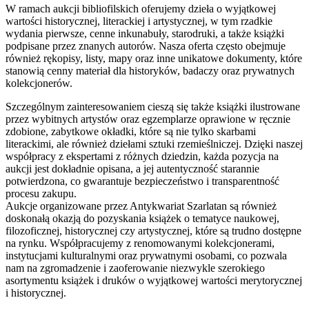
W ramach aukcji bibliofilskich oferujemy dzieła o wyjątkowej
wartości historycznej, literackiej i artystycznej, w tym rzadkie
wydania pierwsze, cenne inkunabuły, starodruki, a także książki
podpisane przez znanych autorów. Nasza oferta często obejmuje
również rękopisy, listy, mapy oraz inne unikatowe dokumenty, które
stanowią cenny materiał dla historyków, badaczy oraz prywatnych
kolekcjonerów.
Szczególnym zainteresowaniem cieszą się także książki ilustrowane
przez wybitnych artystów oraz egzemplarze oprawione w ręcznie
zdobione, zabytkowe okładki, które są nie tylko skarbami
literackimi, ale również dziełami sztuki rzemieślniczej. Dzięki naszej
współpracy z ekspertami z różnych dziedzin, każda pozycja na
aukcji jest dokładnie opisana, a jej autentyczność starannie
potwierdzona, co gwarantuje bezpieczeństwo i transparentność
procesu zakupu.
Aukcje organizowane przez Antykwariat Szarlatan są również
doskonałą okazją do pozyskania książek o tematyce naukowej,
filozoficznej, historycznej czy artystycznej, które są trudno dostępne
na rynku. Współpracujemy z renomowanymi kolekcjonerami,
instytucjami kulturalnymi oraz prywatnymi osobami, co pozwala
nam na zgromadzenie i zaoferowanie niezwykle szerokiego
asortymentu książek i druków o wyjątkowej wartości merytorycznej
i historycznej.