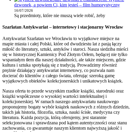
dzwonek, a powiem Ci, kim jesteś – film humorystyczny
16/07/2026
Są przedmioty, które nie muszą wiele robić, żeby
Szarlatan Antykwariat – internetowy i stacjonarny Wrocław
Antykwariat Szarlatan we Wrocławiu to wyjątkowe miejsce na
mapie miasta i całej Polski, które od dwudziestu lat z pasją łączy
miłość do literatury, sztuki, antyków i staroci. Nasza siedziba mieści
się w historycznej Kamienicy Pod Złotym Orłem, będącej nie tylko
wspaniałym tłem dla naszej działalności, ale także miejscem, gdzie
kultura i sztuka spotykają się z tradycją. Prowadzimy również
prężnie działający antykwariat internetowy, co pozwala nam
docierać do klientów z całego świata, oferując szeroką gamę
wyjątkowych obiektów kolekcjonerskich i unikatowych książek.
Nasza oferta to przede wszystkim rzadkie książki, starodruki oraz
książki współczesne o wysokiej wartości intelektualnej i
kolekcjonerskiej. W ramach naszego antykwariatu naukowego
proponujemy bogaty wybór książek naukowych z różnych dziedzin,
takich jak historia, filozofia, sztuka, nauki ścisłe, medycyna czy
literatura. Każda pozycja, którą oferujemy, jest starannie
selekcjonowana i sprawdzana pod kątem autentyczności oraz stanu
zachowania, co gwarantuje naszym klientom najwyższą jakość i