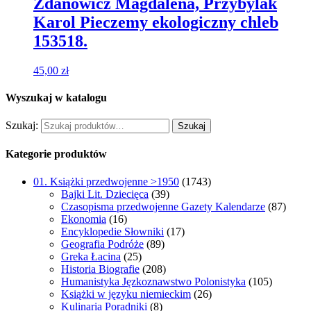
Zdanowicz Magdalena, Przybylak
Karol Pieczemy ekologiczny chleb
153518.
45,00
zł
Wyszukaj w katalogu
Szukaj:
Szukaj
Kategorie produktów
01. Książki przedwojenne >1950
(1743)
Bajki Lit. Dziecięca
(39)
Czasopisma przedwojenne Gazety Kalendarze
(87)
Ekonomia
(16)
Encyklopedie Słowniki
(17)
Geografia Podróże
(89)
Greka Łacina
(25)
Historia Biografie
(208)
Humanistyka Jęzkoznawstwo Polonistyka
(105)
Książki w języku niemieckim
(26)
Kulinaria Poradniki
(8)