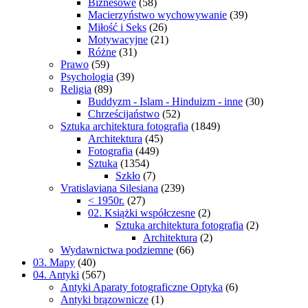
Biznesowe
(58)
Macierzyństwo wychowywanie
(39)
Miłość i Seks
(26)
Motywacyjne
(21)
Różne
(31)
Prawo
(59)
Psychologia
(39)
Religia
(89)
Buddyzm - Islam - Hinduizm - inne
(30)
Chrześcijaństwo
(52)
Sztuka architektura fotografia
(1849)
Architektura
(45)
Fotografia
(449)
Sztuka
(1354)
Szkło
(7)
Vratislaviana Silesiana
(239)
< 1950r.
(27)
02. Książki współczesne
(2)
Sztuka architektura fotografia
(2)
Architektura
(2)
Wydawnictwa podziemne
(66)
03. Mapy
(40)
04. Antyki
(567)
Antyki Aparaty fotograficzne Optyka
(6)
Antyki brązownicze
(1)