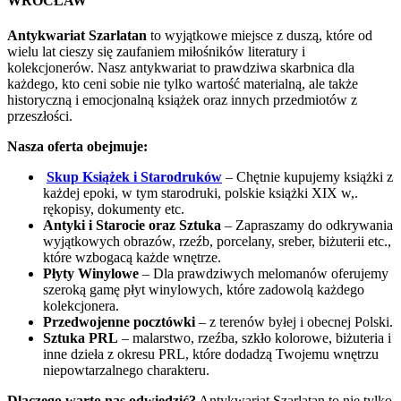
WROCŁAW
Antykwariat Szarlatan
to wyjątkowe miejsce z duszą, które od
wielu lat cieszy się zaufaniem miłośników literatury i
kolekcjonerów. Nasz antykwariat to prawdziwa skarbnica dla
każdego, kto ceni sobie nie tylko wartość materialną, ale także
historyczną i emocjonalną książek oraz innych przedmiotów z
przeszłości.
Nasza oferta obejmuje:
Skup Książek i Starodruków
– Chętnie kupujemy książki z
każdej epoki, w tym starodruki, polskie książki XIX w,.
rękopisy, dokumenty etc.
Antyki i Starocie oraz Sztuka
– Zapraszamy do odkrywania
wyjątkowych obrazów, rzeźb, porcelany, sreber, biżuterii etc.,
które wzbogacą każde wnętrze.
Płyty Winylowe
– Dla prawdziwych melomanów oferujemy
szeroką gamę płyt winylowych, które zadowolą każdego
kolekcjonera.
Przedwojenne pocztówki
– z terenów byłej i obecnej Polski.
Sztuka PRL
– malarstwo, rzeźba, szkło kolorowe, biżuteria i
inne dzieła z okresu PRL, które dodadzą Twojemu wnętrzu
niepowtarzalnego charakteru.
Dlaczego warto nas odwiedzić?
Antykwariat Szarlatan to nie tylko