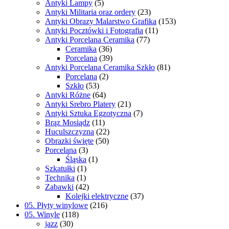
Antyki Lampy
(5)
Antyki Militaria oraz ordery
(23)
Antyki Obrazy Malarstwo Grafika
(153)
Antyki Pocztówki i Fotografia
(11)
Antyki Porcelana Ceramika
(77)
Ceramika
(36)
Porcelana
(39)
Antyki Porcelana Ceramika Szkło
(81)
Porcelana
(2)
Szkło
(53)
Antyki Różne
(64)
Antyki Srebro Platery
(21)
Antyki Sztuka Egzotyczna
(7)
Brąz Mosiądz
(11)
Huculszczyzna
(22)
Obrazki święte
(50)
Porcelana
(3)
Śląska
(1)
Szkatułki
(1)
Technika
(1)
Zabawki
(42)
Kolejki elektryczne
(37)
05. Płyty winylowe
(216)
05. Winyle
(118)
jazz
(30)