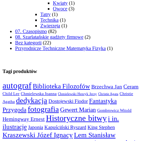
Kwiaty
(1)
Owoce
(3)
Tatry
(1)
Technika
(1)
Zwierzęta
(1)
07. Czasopismo
(82)
08. Szarlatańskie gadżety firmowe
(2)
Bez kategorii
(22)
Przyrodnicze Techniczne Matematyka Fizyka
(1)
Tagi produktów
autograf
Biblioteka Filozofów
Ceram
Brzechwa Jan
Child Lee
Chmielewska Joanna
Christie
Chmielewski Henryk Jerzy
Christie Agata
dedykacja
Fantastyka
Dostojewski Fiodor
Agatha
fotografia
Przygoda
Gewert Marian
Gombrowicz Witold
Historyczne bitwy
i in.
Hemingway Ernest
ilustracje
Japonia
Kapuściński Ryszard
King Stephen
Kraszewski Józef Ignacy
Lem Stanisław