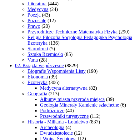
Literatura
(444)
Medycyna
(24)
Poezja
(43)
Pozostałe
(12)
Prawo
(20)
Przyrodnicze Techniczne Matematyka Fizyka
(290)
Religia Filozofia Socjologia Pedagogika Psychologia
Ezoteryka
(136)
Starodruki
(5)
Sztuka Rzemiosło
(85)
Varia
(28)
02. Książki współczesne
(8829)
Biografie Wspomnienia Listy
(190)
Ekonomia
(39)
Ezoteryka
(306)
Medycyna alternatywna
(82)
Geografia
(213)
Albumy miasta przyroda miejsca
(39)
Geologia Minerały Kamienie szlachetne
(6)
Podróżnicze
(40)
Przewodniki turystyczne
(112)
Historia - Militaria - Lotnictwo
(837)
Archeologia
(4)
Dwudziestolecie
(12)
I Wojna Światowa
(12)