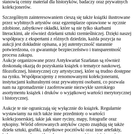
stanowią cenny materiał dla historyków, badaczy oraz prywatnych
kolekcjonerów.
Szczególnym zainteresowaniem cieszą się także książki ilustrowane
przez wybitnych artystów oraz egzemplarze oprawione w ręcznie
zdobione, zabytkowe okładki, które są nie tylko skarbami
literackimi, ale również dziełami sztuki rzemieślniczej. Dzięki naszej
współpracy z ekspertami z różnych dziedzin, każda pozycja na
aukcji jest dokładnie opisana, a jej autentyczność starannie
potwierdzona, co gwarantuje bezpieczeństwo i transparentność
procesu zakupu.
Aukcje organizowane przez Antykwariat Szarlatan są również
doskonałą okazją do pozyskania książek o tematyce naukowej,
filozoficznej, historycznej czy artystycznej, które są trudno dostępne
na rynku. Współpracujemy z renomowanymi kolekcjonerami,
instytucjami kulturalnymi oraz prywatnymi osobami, co pozwala
nam na zgromadzenie i zaoferowanie niezwykle szerokiego
asortymentu książek i druków o wyjątkowej wartości merytorycznej
i historycznej.
Aukcje te nie ograniczają się wyłącznie do książek. Regularnie
wystawiamy na nich także inne przedmioty o wartości
kolekcjonerskiej, takie jak stare ryciny, mapy, fotografie oraz
rękopisy. Wśród oferowanych antyków często znajdują się także
dzieła sztuki, grafiki, zabytkowe pocztówki oraz inne artefakty,