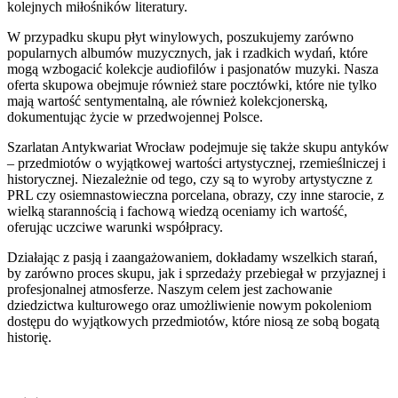
kolejnych miłośników literatury.
W przypadku skupu płyt winylowych, poszukujemy zarówno
popularnych albumów muzycznych, jak i rzadkich wydań, które
mogą wzbogacić kolekcje audiofilów i pasjonatów muzyki. Nasza
oferta skupowa obejmuje również stare pocztówki, które nie tylko
mają wartość sentymentalną, ale również kolekcjonerską,
dokumentując życie w przedwojennej Polsce.
Szarlatan Antykwariat Wrocław podejmuje się także skupu antyków
– przedmiotów o wyjątkowej wartości artystycznej, rzemieślniczej i
historycznej. Niezależnie od tego, czy są to wyroby artystyczne z
PRL czy osiemnastowieczna porcelana, obrazy, czy inne starocie, z
wielką starannością i fachową wiedzą oceniamy ich wartość,
oferując uczciwe warunki współpracy.
Działając z pasją i zaangażowaniem, dokładamy wszelkich starań,
by zarówno proces skupu, jak i sprzedaży przebiegał w przyjaznej i
profesjonalnej atmosferze. Naszym celem jest zachowanie
dziedzictwa kulturowego oraz umożliwienie nowym pokoleniom
dostępu do wyjątkowych przedmiotów, które niosą ze sobą bogatą
historię.