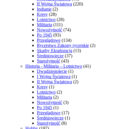
II Wojna Światowa
(220)
Indianie
(2)
Kresy
(28)
Lotnictwo
(28)
Militaria
(111)
Nowożytność
(74)
Po 1945
(93)
Przeglądowe
(134)
Rycerstwo Zakony rycerskie
(2)
Skarby Eksploracja
(13)
Średniowiecze
(37)
Starożytność
(43)
Historia - Militaria – Lotnictwo
(41)
Dwudziestolecie
(1)
I Wojna Światowa
(1)
II Wojna Światowa
(2)
Kresy
(1)
Lotnictwo
(2)
Militaria
(2)
Nowożytność
(3)
Po 1945
(1)
Przeglądowe
(17)
Średniowiecze
(1)
Starożytność
(8)
Hobby
(197)