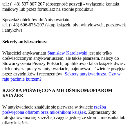
tel.: (+48) 537 807 207 (dostępność pozycji - wyłącznie kontakt
mailowy lub przez formularz na stronie produktu)
Sprzedaż obiektów do Antykwariatu
tel. (+48) 606-675-207 (skup książek, płyt winylowych, pocztówek
i antyków)
Sekrety antykwariusza
Właściciel antykwariatu
Stanisław Karolewski
jest nie tylko
doświadczonym antykwariuszem, ale także pisarzem, należy do
Stowarzyszenia Pisarzy Polskich, opublikował kilka książek dwie z
nich dotyczą pracy w antykwariacie, najnowsza – świetnie przyjęta
przez czytelników i recenzentów:
Sekrety antykwariusza. Czy w
raju pachnie kurzem?
RZEŹBA POŚWIĘCONA MIŁOŚNIKOM/OFIAROM
KSIAŻEK
W antykwariacie znajduje się pierwsza w świecie
rzeźba
poświęcona ofiarom oraz miłośnikom książek
. Zapraszamy do
fotografowania się z rzeźbą i zajęcia jednej ze stron – miłośnika lub
ofiary książek.