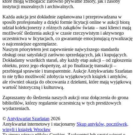
które mogą wzbogacić zarówno prywatne zbiory, jak i zasoby
instytucji muzealnych i archiwalnych.
Każda aukcja jest dokładnie zaplanowana i przeprowadzana w
sposób profesjonalny a dzięki formie licytacji online w aukcji biorą
udział kolekcjonerzy z różnych zakątków świata – nasi klienci mają
możliwość śledzenia aukcji w czasie rzeczywistym i aktywnego
uczestnictwa w licytacjach, co gwarantuje emocjonującą rywalizację
o najcenniejsze egzemplarze.
Naszym priorytetem jest zapewnienie najwyższego standardu
obsługi oraz satysfakcji zarówno sprzedających, jak i kupujących.
Dokładamy wszelkich starań, aby każdy etap aukcji – od zgłoszenia
obiektu, przez jego ekspertyzę, aż po finalizację transakcji –
przebiegał sprawnie i transparentnie. Aukcje Antykwariatu Szarlatan
to nie tylko możliwość zdobycia wyjątkowych książek i antyków,
ale również okazja do obcowania z dziełami, które mają wyjątkową
wartość historyczną i kulturową.
Zapraszamy do śledzenia naszych aukcji oraz dołączenia do grona
bibliofilów, którzy regularnie uczestniczą w tych prestiżowych
wydarzeniach.
©
Antykwariat Szarlatan
2026
Antykwariat internetowy i stacjonarny
Skup antyków, pocztówek,
winyli i książek Wrocław
Ta strona używa plików Cookies. Zaakceptuj lub czytaj więcej o