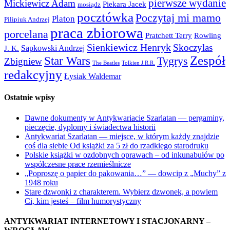
pierwsze wydanie
Mickiewicz Adam
Piekara Jacek
mosiądz
pocztówka
Poczytaj mi mamo
Platon
Pilipiuk Andrzej
praca zbiorowa
porcelana
Pratchett Terry
Rowling
Sienkiewicz Henryk
Skoczylas
Sapkowski Andrzej
J. K.
Zespół
Star Wars
Tygrys
Zbigniew
The Beatles
Tolkien J.R.R.
redakcyjny
Łysiak Waldemar
Ostatnie wpisy
Dawne dokumenty w Antykwariacie Szarlatan — pergaminy,
pieczęcie, dyplomy i świadectwa historii
Antykwariat Szarlatan — miejsce, w którym każdy znajdzie
coś dla siebie Od książki za 5 zł do rzadkiego starodruku
Polskie książki w ozdobnych oprawach – od inkunabułów po
współczesne prace rzemieślnicze
„Poproszę o papier do pakowania…” — dowcip z „Muchy” z
1948 roku
Stare dzwonki z charakterem. Wybierz dzwonek, a powiem
Ci, kim jesteś – film humorystyczny
ANTYKWARIAT INTERNETOWY I STACJONARNY –