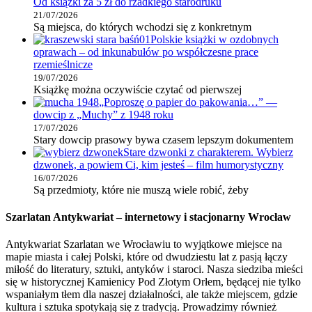
Od książki za 5 zł do rzadkiego starodruku
21/07/2026
Są miejsca, do których wchodzi się z konkretnym
Polskie książki w ozdobnych
oprawach – od inkunabułów po współczesne prace
rzemieślnicze
19/07/2026
Książkę można oczywiście czytać od pierwszej
„Poproszę o papier do pakowania…” —
dowcip z „Muchy” z 1948 roku
17/07/2026
Stary dowcip prasowy bywa czasem lepszym dokumentem
Stare dzwonki z charakterem. Wybierz
dzwonek, a powiem Ci, kim jesteś – film humorystyczny
16/07/2026
Są przedmioty, które nie muszą wiele robić, żeby
Szarlatan Antykwariat – internetowy i stacjonarny Wrocław
Antykwariat Szarlatan we Wrocławiu to wyjątkowe miejsce na
mapie miasta i całej Polski, które od dwudziestu lat z pasją łączy
miłość do literatury, sztuki, antyków i staroci. Nasza siedziba mieści
się w historycznej Kamienicy Pod Złotym Orłem, będącej nie tylko
wspaniałym tłem dla naszej działalności, ale także miejscem, gdzie
kultura i sztuka spotykają się z tradycją. Prowadzimy również