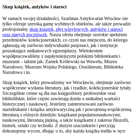
Skup książek, antyków i staroci
W ramach swojej działalności, Szarlatan Antykwariat Wrocław nie
tylko oferuje szeroką gamę wybitnych obiektów, ale także prowadzi
profesjonalny
skup książek, płyt winylowych, antyków i staroci
oraz starych pocztówek
. Nasza oferta obejmuje szerokie spektrum
przedmiotów kolekcjonerskich, co czyni nas miejscem, do którego
zgłaszają się zarówno indywidualni pasjonaci, jak i instytucje
poszukujące unikatowych egzemplarzy. Wielokrotnie
współpracowaliśmy z najsłynniejszymi polskimi bibliotekami i
muzeami – takimi jak: Zamek Królewski na Wawelu, Muzea
Narodowe, Muzeum Wojska Polskiego, Ossolineum, Biblioteka
Narodowa i in.
Skup książek, który prowadzimy we Wrocławiu, obejmuje zarówno
współczesne wydania literatury, jak i rzadkie, kolekcjonerskie tytuły.
Szczególnie cenne są dla nas księgozbiory profesorskie oraz
bibliofilskie, które często zawierają dzieła o unikalnej wartości
historycznej i naukowej. Jesteśmy zainteresowani zarówno
starodrukami i książka antykwaryczną jak i powojenną-współczesną
literaturą z różnych dziedzin: książkami popularnonaukowymi,
naukowymi, literaturą piękną, a także książkami z zakresu filozofii,
historii, sztuki czy techniki. Z dużym szacunkiem i precyzją
dokonujemy wycen, dbając o to, aby każda książka trafiła w ręce