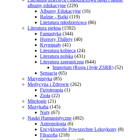
albumy edukacyjne
(229)
Albumy Edukacyjne
(16)
Baśnie - Bajki
(119)
Literatura młodzieżowa
(86)
Literatura piękna
(1592)
Fantastyka
(344)
Horrory Thillery
(40)
Kryminały
(41)
Literatura kobieca
(24)
Literatura polska
(431)
Literatura zagraniczna
(644)
Imperium (Rosja i byłe ZSRR)
(52)
Sensacja
(65)
Marynistyka
(85)
Medycyna i Zdrowie
(262)
Fizjoterapia
(1)
Zioła
(22)
Mitologie
(21)
Muzykalia
(145)
Nuty
(67)
Nauki Humanistyczne
(492)
Antropologia
(6)
Encyklopedie Powszechne Leksykony
(8)
Filozofia
(218)