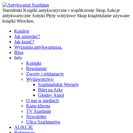
Starodruki Książki antykwaryczne i współczesne Skup Aukcje
antykwaryczne Antyki Płyty winylowe Skup książek|tanie używane
książki Wrocław,
Katalog
Jak sprzedać?
Jak kupić?
Wyznania antykwariusza.
Blog
Info
Kontakt
Regulamin
Zwroty i reklamacje
Wydawnictwo
Szarlatańskie Wersety
Bilet na Arkę
Głodny Anioł
O nas w mediach
Karta klienta
TV Szarlatan
Newsletter
Ulica Szarlatanów
AUKCJE
Referencje