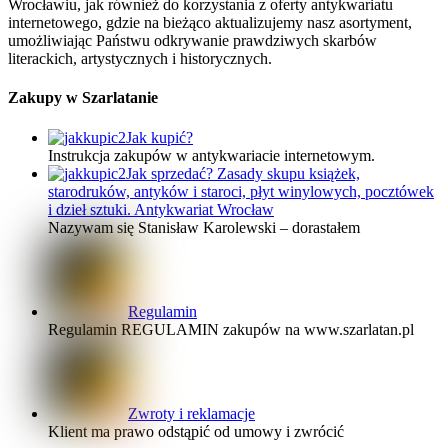
Wrocławiu, jak również do korzystania z oferty antykwariatu
internetowego, gdzie na bieżąco aktualizujemy nasz asortyment,
umożliwiając Państwu odkrywanie prawdziwych skarbów
literackich, artystycznych i historycznych.
Zakupy w Szarlatanie
Jak kupić?
Instrukcja zakupów w antykwariacie internetowym.
Jak sprzedać? Zasady skupu książek,
starodruków, antyków i staroci, płyt winylowych, pocztówek
i dzieł sztuki. Antykwariat Wrocław
Nazywam się Stanisław Karolewski – dorastałem
Regulamin
Regulamin REGULAMIN zakupów na www.szarlatan.pl
Zwroty i reklamacje
Klient ma prawo odstąpić od umowy i zwrócić