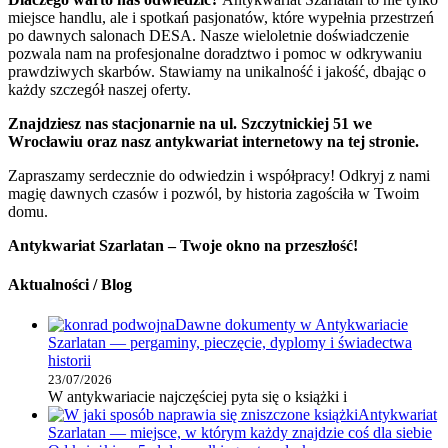
miejsce handlu, ale i spotkań pasjonatów, które wypełnia przestrzeń
po dawnych salonach DESA. Nasze wieloletnie doświadczenie
pozwala nam na profesjonalne doradztwo i pomoc w odkrywaniu
prawdziwych skarbów. Stawiamy na unikalność i jakość, dbając o
każdy szczegół naszej oferty.
Znajdziesz nas stacjonarnie na ul. Szczytnickiej 51 we
Wrocławiu oraz nasz antykwariat internetowy na tej stronie.
Zapraszamy serdecznie do odwiedzin i współpracy! Odkryj z nami
magię dawnych czasów i pozwól, by historia zagościła w Twoim
domu.
Antykwariat Szarlatan – Twoje okno na przeszłość!
Aktualności / Blog
Dawne dokumenty w Antykwariacie
Szarlatan — pergaminy, pieczęcie, dyplomy i świadectwa
historii
23/07/2026
W antykwariacie najczęściej pyta się o książki i
Antykwariat
Szarlatan — miejsce, w którym każdy znajdzie coś dla siebie