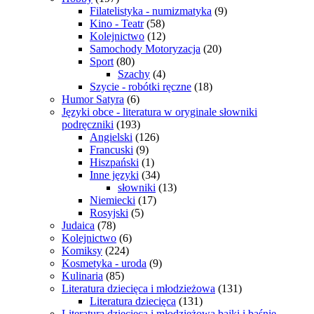
Filatelistyka - numizmatyka
(9)
Kino - Teatr
(58)
Kolejnictwo
(12)
Samochody Motoryzacja
(20)
Sport
(80)
Szachy
(4)
Szycie - robótki ręczne
(18)
Humor Satyra
(6)
Języki obce - literatura w oryginale słowniki
podręczniki
(193)
Angielski
(126)
Francuski
(9)
Hiszpański
(1)
Inne języki
(34)
słowniki
(13)
Niemiecki
(17)
Rosyjski
(5)
Judaica
(78)
Kolejnictwo
(6)
Komiksy
(224)
Kosmetyka - uroda
(9)
Kulinaria
(85)
Literatura dziecięca i młodzieżowa
(131)
Literatura dziecięca
(131)
Literatura dziecięca i młodzieżowa bajki i baśnie