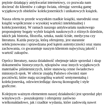
prężnie działający antykwariat internetowy, co pozwala nam
docierać do klientów z całego świata, oferując szeroką gamę
wyjątkowych obiektów kolekcjonerskich i unikatowych książek.
Nasza oferta to przede wszystkim rzadkie książki, starodruki oraz
książki współczesne o wysokiej wartości intelektualnej i
kolekcjonerskiej. W ramach naszego antykwariatu naukowego
proponujemy bogaty wybór książek naukowych z różnych dziedzin,
takich jak historia, filozofia, sztuka, nauki ścisłe, medycyna czy
literatura. Każda pozycja, którą oferujemy, jest starannie
selekcjonowana i sprawdzana pod kątem autentyczności oraz stanu
zachowania, co gwarantuje naszym klientom najwyższą jakość i
wartość zakupów.
Oprócz literatury, nasza działalność obejmuje także sprzedaż i skup
dokumentów historycznych, rękopisów oraz innych wyjątkowych
materiałów piśmienniczych, które stanowią cenne świadectwo
minionych epok. W ofercie znajdą Państwo również stare
pocztówki, które mają szczególną wartość sentymentalną i
kolekcjonerską, odzwierciedlając dawną ikonografię i style
graficzne.
Kolejnym ważnym elementem naszej działalności jest sprzedaż płyt
winylowych – poszukujemy i oferujemy zarówno
wielkonakładowe, jak i rzadkie wydania, które zadowolą nawet