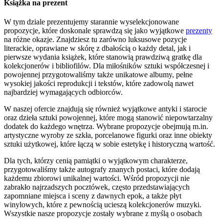
Książka na prezent
W tym dziale prezentujemy starannie wyselekcjonowane
propozycje, które doskonale sprawdzą się jako wyjątkowe
prezenty
na różne okazje. Znajdziesz tu zarówno luksusowe pozycje
literackie, oprawiane w skórę z dbałością o każdy detal, jak i
pierwsze wydania książek, które stanowią prawdziwą gratkę dla
kolekcjonerów i bibliofilów. Dla miłośników sztuki współczesnej i
powojennej przygotowaliśmy także unikatowe albumy, pełne
wysokiej jakości reprodukcji i tekstów, które zadowolą nawet
najbardziej wymagających odbiorców.
W naszej ofercie znajdują się również wyjątkowe antyki i starocie
oraz dzieła sztuki powojennej, które mogą stanowić niepowtarzalny
dodatek do każdego wnętrza. Wybrane propozycje obejmują m.in.
artystyczne wyroby ze szkła, porcelanowe figurki oraz inne obiekty
sztuki użytkowej, które łączą w sobie estetykę i historyczną wartość.
Dla tych, którzy cenią pamiątki o wyjątkowym charakterze,
przygotowaliśmy także autografy znanych postaci, które dodają
każdemu zbiorowi unikalnej wartości. Wśród propozycji nie
zabrakło najrzadszych pocztówek, często przedstawiających
zapomniane miejsca i sceny z dawnych epok, a także płyt
winylowych, które z pewnością ucieszą kolekcjonerów muzyki.
Wszystkie nasze propozycje zostały wybrane z myślą o osobach