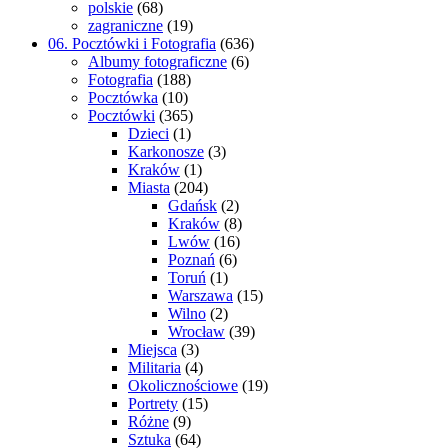
polskie
(68)
zagraniczne
(19)
06. Pocztówki i Fotografia
(636)
Albumy fotograficzne
(6)
Fotografia
(188)
Pocztówka
(10)
Pocztówki
(365)
Dzieci
(1)
Karkonosze
(3)
Kraków
(1)
Miasta
(204)
Gdańsk
(2)
Kraków
(8)
Lwów
(16)
Poznań
(6)
Toruń
(1)
Warszawa
(15)
Wilno
(2)
Wrocław
(39)
Miejsca
(3)
Militaria
(4)
Okolicznościowe
(19)
Portrety
(15)
Różne
(9)
Sztuka
(64)