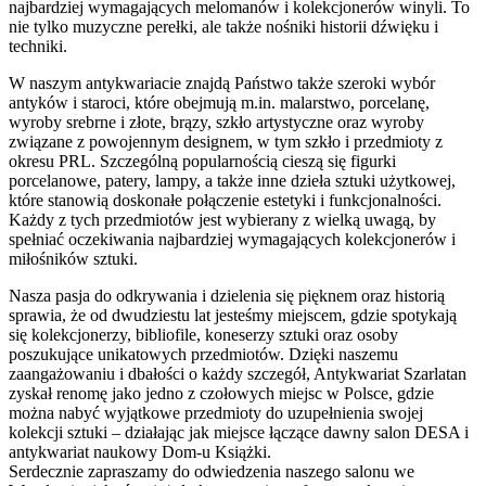
najbardziej wymagających melomanów i kolekcjonerów winyli. To
nie tylko muzyczne perełki, ale także nośniki historii dźwięku i
techniki.
W naszym antykwariacie znajdą Państwo także szeroki wybór
antyków i staroci, które obejmują m.in. malarstwo, porcelanę,
wyroby srebrne i złote, brązy, szkło artystyczne oraz wyroby
związane z powojennym designem, w tym szkło i przedmioty z
okresu PRL. Szczególną popularnością cieszą się figurki
porcelanowe, patery, lampy, a także inne dzieła sztuki użytkowej,
które stanowią doskonałe połączenie estetyki i funkcjonalności.
Każdy z tych przedmiotów jest wybierany z wielką uwagą, by
spełniać oczekiwania najbardziej wymagających kolekcjonerów i
miłośników sztuki.
Nasza pasja do odkrywania i dzielenia się pięknem oraz historią
sprawia, że od dwudziestu lat jesteśmy miejscem, gdzie spotykają
się kolekcjonerzy, bibliofile, koneserzy sztuki oraz osoby
poszukujące unikatowych przedmiotów. Dzięki naszemu
zaangażowaniu i dbałości o każdy szczegół, Antykwariat Szarlatan
zyskał renomę jako jedno z czołowych miejsc w Polsce, gdzie
można nabyć wyjątkowe przedmioty do uzupełnienia swojej
kolekcji sztuki – działając jak miejsce łączące dawny salon DESA i
antykwariat naukowy Dom-u Książki.
Serdecznie zapraszamy do odwiedzenia naszego salonu we