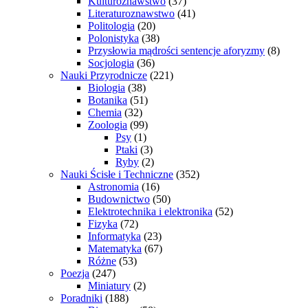
Kulturoznawstwo
(37)
Literaturoznawstwo
(41)
Politologia
(20)
Polonistyka
(38)
Przysłowia mądrości sentencje aforyzmy
(8)
Socjologia
(36)
Nauki Przyrodnicze
(221)
Biologia
(38)
Botanika
(51)
Chemia
(32)
Zoologia
(99)
Psy
(1)
Ptaki
(3)
Ryby
(2)
Nauki Ścisłe i Techniczne
(352)
Astronomia
(16)
Budownictwo
(50)
Elektrotechnika i elektronika
(52)
Fizyka
(72)
Informatyka
(23)
Matematyka
(67)
Różne
(53)
Poezja
(247)
Miniatury
(2)
Poradniki
(188)