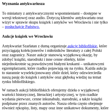
Wyznania antykwariusza
To miniatury z antykwarycznymi wspomnieniami – dostępne w
wersji tekstowej oraz audio. Dotyczą klientów antykwariatu oraz
wizyt w sprawie skupu książek i antyków we Wrocławiu i nie tylko
–
posłuchajcie Państwo.
Aukcje książek we Wrocławiu
Antykwariat Szarlatan z dumą organizuje
aukcje bibliofilskie
, które
przyciągają kolekcjonerów i miłośników literatury z całej Polski
oraz zagranicy. Nasze aukcje stanowią wyjątkową okazję, by
zdobyć książki, starodruki i inne cenne obiekty, które
niejednokrotnie są prawdziwymi białymi krukami – unikatowymi
egzemplarzami, które rzadko pojawiają się na rynku. Każda aukcja
to starannie wyselekcjonowany zbiór dzieł, który odzwierciedla
naszą pasję do książek i antyków oraz głęboką wiedzę na temat
rynku bibliofilskiego.
W ramach aukcji bibliofilskich oferujemy dzieła o wyjątkowej
wartości historycznej, literackiej i artystycznej, w tym rzadkie
wydania pierwsze, cenne inkunabuły, starodruki, a także książki
podpisane przez znanych autorów. Nasza oferta często obejmuje
również rękopisy, listy, mapy oraz inne unikatowe dokumenty, które