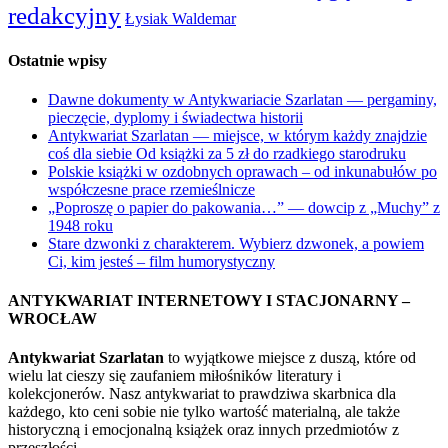
redakcyjny
Łysiak Waldemar
Ostatnie wpisy
Dawne dokumenty w Antykwariacie Szarlatan — pergaminy,
pieczęcie, dyplomy i świadectwa historii
Antykwariat Szarlatan — miejsce, w którym każdy znajdzie
coś dla siebie Od książki za 5 zł do rzadkiego starodruku
Polskie książki w ozdobnych oprawach – od inkunabułów po
współczesne prace rzemieślnicze
„Poproszę o papier do pakowania…” — dowcip z „Muchy” z
1948 roku
Stare dzwonki z charakterem. Wybierz dzwonek, a powiem
Ci, kim jesteś – film humorystyczny
ANTYKWARIAT INTERNETOWY I STACJONARNY –
WROCŁAW
Antykwariat Szarlatan
to wyjątkowe miejsce z duszą, które od
wielu lat cieszy się zaufaniem miłośników literatury i
kolekcjonerów. Nasz antykwariat to prawdziwa skarbnica dla
każdego, kto ceni sobie nie tylko wartość materialną, ale także
historyczną i emocjonalną książek oraz innych przedmiotów z
przeszłości.