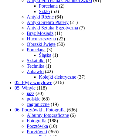
Antyki Porcelana Ceramika Szkło
(81)
Porcelana
(2)
Szkło
(53)
Antyki Różne
(64)
Antyki Srebro Platery
(21)
Antyki Sztuka Egzotyczna
(7)
Brąz Mosiądz
(11)
Huculszczyzna
(22)
Obrazki święte
(50)
Porcelana
(3)
Śląska
(1)
Szkatułki
(1)
Technika
(1)
Zabawki
(42)
Kolejki elektryczne
(37)
05. Płyty winylowe
(216)
05. Winyle
(118)
jazz
(30)
polskie
(68)
zagraniczne
(19)
06. Pocztówki i Fotografia
(636)
Albumy fotograficzne
(6)
Fotografia
(188)
Pocztówka
(10)
Pocztówki
(365)