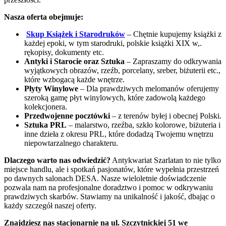
Nasza oferta obejmuje:
Skup Książek i Starodruków
– Chętnie kupujemy książki z
każdej epoki, w tym starodruki, polskie książki XIX w,.
rękopisy, dokumenty etc.
Antyki i Starocie oraz Sztuka
– Zapraszamy do odkrywania
wyjątkowych obrazów, rzeźb, porcelany, sreber, biżuterii etc.,
które wzbogacą każde wnętrze.
Płyty Winylowe
– Dla prawdziwych melomanów oferujemy
szeroką gamę płyt winylowych, które zadowolą każdego
kolekcjonera.
Przedwojenne pocztówki
– z terenów byłej i obecnej Polski.
Sztuka PRL
– malarstwo, rzeźba, szkło kolorowe, biżuteria i
inne dzieła z okresu PRL, które dodadzą Twojemu wnętrzu
niepowtarzalnego charakteru.
Dlaczego warto nas odwiedzić?
Antykwariat Szarlatan to nie tylko
miejsce handlu, ale i spotkań pasjonatów, które wypełnia przestrzeń
po dawnych salonach DESA. Nasze wieloletnie doświadczenie
pozwala nam na profesjonalne doradztwo i pomoc w odkrywaniu
prawdziwych skarbów. Stawiamy na unikalność i jakość, dbając o
każdy szczegół naszej oferty.
Znajdziesz nas stacjonarnie na ul. Szczytnickiej 51 we