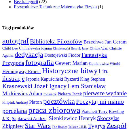
Bez kategorii
(22)
Przyrodnicze Techniczne Matematyka Fizyka
(1)
Tagi produktów
autograf
Biblioteka Filozofów
Ceram
Brzechwa Jan
Child Lee
Chmielewska Joanna
Christie
Chmielewski Henryk Jerzy
Christie Agata
dedykacja
Fantastyka
Dostojewski Fiodor
Agatha
fotografia
Przygoda
Gewert Marian
Gombrowicz Witold
Historyczne bitwy
i in.
Hemingway Ernest
ilustracje
Japonia
Kapuściński Ryszard
King Stephen
Kraszewski Józef Ignacy
Lem Stanisław
pierwsze wydanie
Mickiewicz Adam
Piekara Jacek
mosiądz
pocztówka
Poczytaj mi mamo
Platon
Pilipiuk Andrzej
praca zbiorowa
porcelana
Pratchett Terry
Rowling
Sienkiewicz Henryk
Skoczylas
Sapkowski Andrzej
J. K.
Zespół
Star Wars
Tygrys
Zbigniew
The Beatles
Tolkien J.R.R.