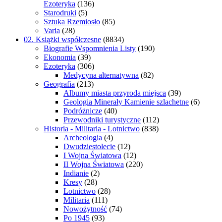
Ezoteryka
(136)
Starodruki
(5)
Sztuka Rzemiosło
(85)
Varia
(28)
02. Książki współczesne
(8834)
Biografie Wspomnienia Listy
(190)
Ekonomia
(39)
Ezoteryka
(306)
Medycyna alternatywna
(82)
Geografia
(213)
Albumy miasta przyroda miejsca
(39)
Geologia Minerały Kamienie szlachetne
(6)
Podróżnicze
(40)
Przewodniki turystyczne
(112)
Historia - Militaria - Lotnictwo
(838)
Archeologia
(4)
Dwudziestolecie
(12)
I Wojna Światowa
(12)
II Wojna Światowa
(220)
Indianie
(2)
Kresy
(28)
Lotnictwo
(28)
Militaria
(111)
Nowożytność
(74)
Po 1945
(93)