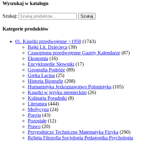
Wyszukaj w katalogu
Szukaj:
Szukaj
Kategorie produktów
01. Książki przedwojenne >1950
(1743)
Bajki Lit. Dziecięca
(39)
Czasopisma przedwojenne Gazety Kalendarze
(87)
Ekonomia
(16)
Encyklopedie Słowniki
(17)
Geografia Podróże
(89)
Greka Łacina
(25)
Historia Biografie
(208)
Humanistyka Jęzkoznawstwo Polonistyka
(105)
Książki w języku niemieckim
(26)
Kulinaria Poradniki
(8)
Literatura
(444)
Medycyna
(24)
Poezja
(43)
Pozostałe
(12)
Prawo
(20)
Przyrodnicze Techniczne Matematyka Fizyka
(290)
Religia Filozofia Socjologia Pedagogika Psychologia