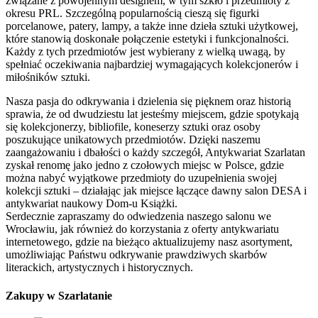
związane z powojennym designem, w tym szkło i przedmioty z
okresu PRL. Szczególną popularnością cieszą się figurki
porcelanowe, patery, lampy, a także inne dzieła sztuki użytkowej,
które stanowią doskonałe połączenie estetyki i funkcjonalności.
Każdy z tych przedmiotów jest wybierany z wielką uwagą, by
spełniać oczekiwania najbardziej wymagających kolekcjonerów i
miłośników sztuki.
Nasza pasja do odkrywania i dzielenia się pięknem oraz historią
sprawia, że od dwudziestu lat jesteśmy miejscem, gdzie spotykają
się kolekcjonerzy, bibliofile, koneserzy sztuki oraz osoby
poszukujące unikatowych przedmiotów. Dzięki naszemu
zaangażowaniu i dbałości o każdy szczegół, Antykwariat Szarlatan
zyskał renomę jako jedno z czołowych miejsc w Polsce, gdzie
można nabyć wyjątkowe przedmioty do uzupełnienia swojej
kolekcji sztuki – działając jak miejsce łączące dawny salon DESA i
antykwariat naukowy Dom-u Książki.
Serdecznie zapraszamy do odwiedzenia naszego salonu we
Wrocławiu, jak również do korzystania z oferty antykwariatu
internetowego, gdzie na bieżąco aktualizujemy nasz asortyment,
umożliwiając Państwu odkrywanie prawdziwych skarbów
literackich, artystycznych i historycznych.
Zakupy w Szarlatanie