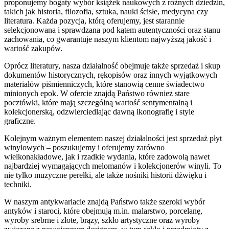
proponujemy bogaty wybór książek naukowych z różnych dziedzin,
takich jak historia, filozofia, sztuka, nauki ścisłe, medycyna czy
literatura. Każda pozycja, którą oferujemy, jest starannie
selekcjonowana i sprawdzana pod kątem autentyczności oraz stanu
zachowania, co gwarantuje naszym klientom najwyższą jakość i
wartość zakupów.
Oprócz literatury, nasza działalność obejmuje także sprzedaż i skup
dokumentów historycznych, rękopisów oraz innych wyjątkowych
materiałów piśmienniczych, które stanowią cenne świadectwo
minionych epok. W ofercie znajdą Państwo również stare
pocztówki, które mają szczególną wartość sentymentalną i
kolekcjonerską, odzwierciedlając dawną ikonografię i style
graficzne.
Kolejnym ważnym elementem naszej działalności jest sprzedaż płyt
winylowych – poszukujemy i oferujemy zarówno
wielkonakładowe, jak i rzadkie wydania, które zadowolą nawet
najbardziej wymagających melomanów i kolekcjonerów winyli. To
nie tylko muzyczne perełki, ale także nośniki historii dźwięku i
techniki.
W naszym antykwariacie znajdą Państwo także szeroki wybór
antyków i staroci, które obejmują m.in. malarstwo, porcelanę,
wyroby srebrne i złote, brązy, szkło artystyczne oraz wyroby