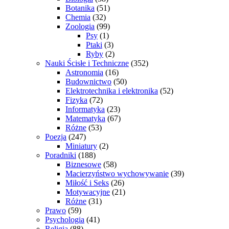
Botanika
(51)
Chemia
(32)
Zoologia
(99)
Psy
(1)
Ptaki
(3)
Ryby
(2)
Nauki Ścisłe i Techniczne
(352)
Astronomia
(16)
Budownictwo
(50)
Elektrotechnika i elektronika
(52)
Fizyka
(72)
Informatyka
(23)
Matematyka
(67)
Różne
(53)
Poezja
(247)
Miniatury
(2)
Poradniki
(188)
Biznesowe
(58)
Macierzyństwo wychowywanie
(39)
Miłość i Seks
(26)
Motywacyjne
(21)
Różne
(31)
Prawo
(59)
Psychologia
(41)
Religia
(88)