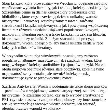
Skup książek, który prowadzimy we Wrocławiu, obejmuje zarówno
współczesne wydania literatury, jak i rzadkie, kolekcjonerskie tytuły.
Szczególnie cenne są dla nas księgozbiory profesorskie oraz
bibliofilskie, które często zawierają dzieła o unikalnej wartości
historycznej i naukowej. Jesteśmy zainteresowani zarówno
starodrukami i książka antykwaryczną jak i powojenną-współczesną
literaturą z różnych dziedzin: książkami popularnonaukowymi,
naukowymi, literaturą piękną, a także książkami z zakresu filozofii,
historii, sztuki czy techniki. Z dużym szacunkiem i precyzją
dokonujemy wycen, dbając o to, aby każda książka trafiła w ręce
kolejnych miłośników literatury.
W przypadku skupu płyt winylowych, poszukujemy zarówno
popularnych albumów muzycznych, jak i rzadkich wydań, które
mogą wzbogacić kolekcje audiofilów i pasjonatów muzyki. Nasza
oferta skupowa obejmuje również stare pocztówki, które nie tylko
mają wartość sentymentalną, ale również kolekcjonerską,
dokumentując życie w przedwojennej Polsce.
Szarlatan Antykwariat Wrocław podejmuje się także skupu antyków
– przedmiotów o wyjątkowej wartości artystycznej, rzemieślniczej i
historycznej. Niezależnie od tego, czy są to wyroby artystyczne z
PRL czy osiemnastowieczna porcelana, obrazy, czy inne starocie, z
wielką starannością i fachową wiedzą oceniamy ich wartość,
oferując uczciwe warunki współpracy.