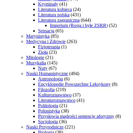
Kryminały
(41)
Literatura kobieca
(24)
Literatura polska
(431)
Literatura zagraniczna
(644)
Imperium (Rosja i byłe ZSRR)
(52)
Sensacja
(65)
Marynistyka
(85)
Medycyna i Zdrowie
(263)
Fizjoterapia
(1)
Zioła
(23)
Mitologie
(21)
Muzykalia
(145)
Nuty
(67)
Nauki Humanistyczne
(494)
Antropologia
(6)
Encyklopedie Powszechne Leksykony
(8)
Filozofia
(219)
Kulturoznawstwo
(37)
Literaturoznawstwo
(41)
Politologia
(21)
Polonistyka
(38)
Przysłowia mądrości sentencje aforyzmy
(8)
Socjologia
(36)
Nauki Przyrodnicze
(221)
Biologia
(38)