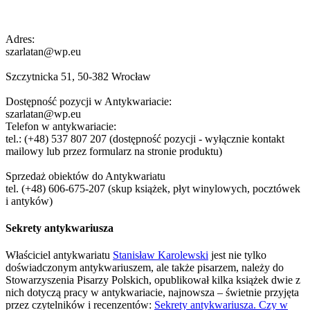
Adres:
szarlatan@wp.eu
Szczytnicka 51, 50-382 Wrocław
Dostępność pozycji w Antykwariacie:
szarlatan@wp.eu
Telefon w antykwariacie:
tel.: (+48) 537 807 207 (dostępność pozycji - wyłącznie kontakt
mailowy lub przez formularz na stronie produktu)
Sprzedaż obiektów do Antykwariatu
tel. (+48) 606-675-207 (skup książek, płyt winylowych, pocztówek
i antyków)
Sekrety antykwariusza
Właściciel antykwariatu
Stanisław Karolewski
jest nie tylko
doświadczonym antykwariuszem, ale także pisarzem, należy do
Stowarzyszenia Pisarzy Polskich, opublikował kilka książek dwie z
nich dotyczą pracy w antykwariacie, najnowsza – świetnie przyjęta
przez czytelników i recenzentów:
Sekrety antykwariusza. Czy w