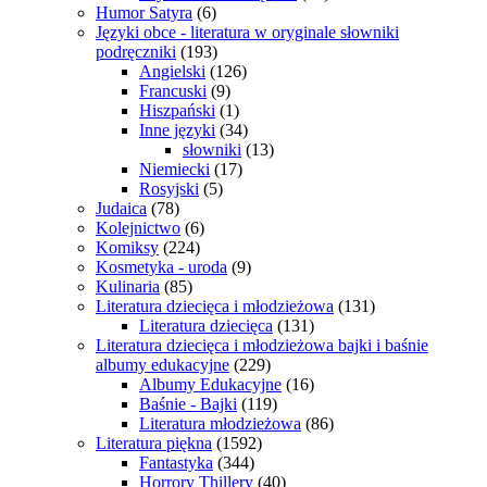
Humor Satyra
(6)
Języki obce - literatura w oryginale słowniki
podręczniki
(193)
Angielski
(126)
Francuski
(9)
Hiszpański
(1)
Inne języki
(34)
słowniki
(13)
Niemiecki
(17)
Rosyjski
(5)
Judaica
(78)
Kolejnictwo
(6)
Komiksy
(224)
Kosmetyka - uroda
(9)
Kulinaria
(85)
Literatura dziecięca i młodzieżowa
(131)
Literatura dziecięca
(131)
Literatura dziecięca i młodzieżowa bajki i baśnie
albumy edukacyjne
(229)
Albumy Edukacyjne
(16)
Baśnie - Bajki
(119)
Literatura młodzieżowa
(86)
Literatura piękna
(1592)
Fantastyka
(344)
Horrory Thillery
(40)