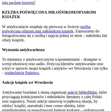
raju pachnie kurzem?
RZEŹBA POŚWIĘCONA MIŁOŚNIKOM/OFIAROM
KSIAŻEK
W antykwariacie znajduje się pierwsza w świecie
rzeźba
poświęcona ofiarom oraz miłośnikom książek
. Zapraszamy do
fotografowania się z rzeźbą i zajęcia jednej ze stron – miłośnika lub
ofiary książek.
Wyznania antykwariusza
To miniatury z antykwarycznymi wspomnieniami – dostępne w
wersji tekstowej oraz audio. Dotyczą klientów antykwariatu oraz
wizyt w sprawie skupu książek i antyków we Wrocławiu i nie tylko
–
posłuchajcie Państwo.
Aukcje książek we Wrocławiu
Antykwariat Szarlatan z dumą organizuje
aukcje bibliofilskie
, które
przyciągają kolekcjonerów i miłośników literatury z całej Polski
oraz zagranicy. Nasze aukcje stanowią wyjątkową okazję, by
zdobyć książki, starodruki i inne cenne obiekty, które
niejednokrotnie są prawdziwymi białymi krukami – unikatowymi