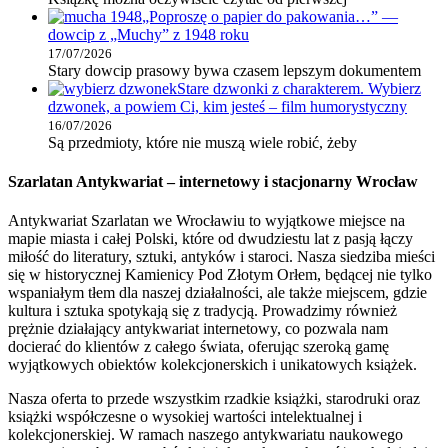
„Poproszę o papier do pakowania…” —
dowcip z „Muchy” z 1948 roku
17/07/2026
Stary dowcip prasowy bywa czasem lepszym dokumentem
Stare dzwonki z charakterem. Wybierz
dzwonek, a powiem Ci, kim jesteś – film humorystyczny
16/07/2026
Są przedmioty, które nie muszą wiele robić, żeby
Szarlatan Antykwariat – internetowy i stacjonarny Wrocław
Antykwariat Szarlatan we Wrocławiu to wyjątkowe miejsce na
mapie miasta i całej Polski, które od dwudziestu lat z pasją łączy
miłość do literatury, sztuki, antyków i staroci. Nasza siedziba mieści
się w historycznej Kamienicy Pod Złotym Orłem, będącej nie tylko
wspaniałym tłem dla naszej działalności, ale także miejscem, gdzie
kultura i sztuka spotykają się z tradycją. Prowadzimy również
prężnie działający antykwariat internetowy, co pozwala nam
docierać do klientów z całego świata, oferując szeroką gamę
wyjątkowych obiektów kolekcjonerskich i unikatowych książek.
Nasza oferta to przede wszystkim rzadkie książki, starodruki oraz
książki współczesne o wysokiej wartości intelektualnej i
kolekcjonerskiej. W ramach naszego antykwariatu naukowego