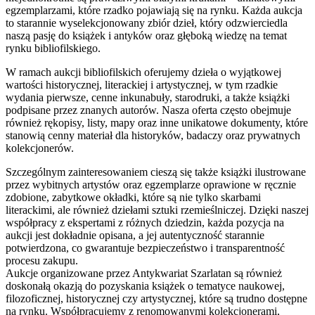
egzemplarzami, które rzadko pojawiają się na rynku. Każda aukcja
to starannie wyselekcjonowany zbiór dzieł, który odzwierciedla
naszą pasję do książek i antyków oraz głęboką wiedzę na temat
rynku bibliofilskiego.
W ramach aukcji bibliofilskich oferujemy dzieła o wyjątkowej
wartości historycznej, literackiej i artystycznej, w tym rzadkie
wydania pierwsze, cenne inkunabuły, starodruki, a także książki
podpisane przez znanych autorów. Nasza oferta często obejmuje
również rękopisy, listy, mapy oraz inne unikatowe dokumenty, które
stanowią cenny materiał dla historyków, badaczy oraz prywatnych
kolekcjonerów.
Szczególnym zainteresowaniem cieszą się także książki ilustrowane
przez wybitnych artystów oraz egzemplarze oprawione w ręcznie
zdobione, zabytkowe okładki, które są nie tylko skarbami
literackimi, ale również dziełami sztuki rzemieślniczej. Dzięki naszej
współpracy z ekspertami z różnych dziedzin, każda pozycja na
aukcji jest dokładnie opisana, a jej autentyczność starannie
potwierdzona, co gwarantuje bezpieczeństwo i transparentność
procesu zakupu.
Aukcje organizowane przez Antykwariat Szarlatan są również
doskonałą okazją do pozyskania książek o tematyce naukowej,
filozoficznej, historycznej czy artystycznej, które są trudno dostępne
na rynku. Współpracujemy z renomowanymi kolekcjonerami,