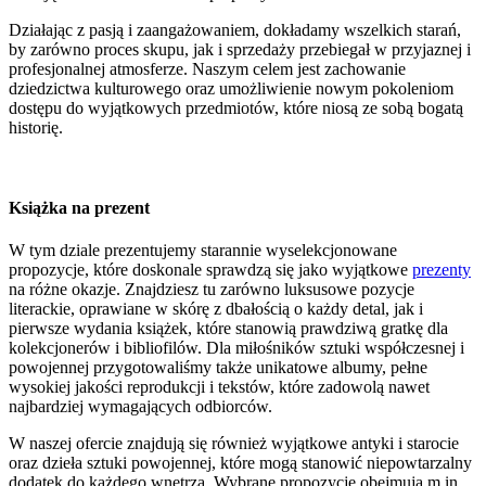
Działając z pasją i zaangażowaniem, dokładamy wszelkich starań,
by zarówno proces skupu, jak i sprzedaży przebiegał w przyjaznej i
profesjonalnej atmosferze. Naszym celem jest zachowanie
dziedzictwa kulturowego oraz umożliwienie nowym pokoleniom
dostępu do wyjątkowych przedmiotów, które niosą ze sobą bogatą
historię.
Książka na prezent
W tym dziale prezentujemy starannie wyselekcjonowane
propozycje, które doskonale sprawdzą się jako wyjątkowe
prezenty
na różne okazje. Znajdziesz tu zarówno luksusowe pozycje
literackie, oprawiane w skórę z dbałością o każdy detal, jak i
pierwsze wydania książek, które stanowią prawdziwą gratkę dla
kolekcjonerów i bibliofilów. Dla miłośników sztuki współczesnej i
powojennej przygotowaliśmy także unikatowe albumy, pełne
wysokiej jakości reprodukcji i tekstów, które zadowolą nawet
najbardziej wymagających odbiorców.
W naszej ofercie znajdują się również wyjątkowe antyki i starocie
oraz dzieła sztuki powojennej, które mogą stanowić niepowtarzalny
dodatek do każdego wnętrza. Wybrane propozycje obejmują m.in.