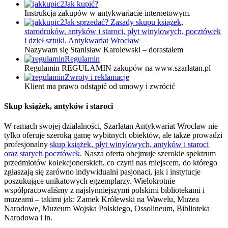
Jak kupić?
Instrukcja zakupów w antykwariacie internetowym.
Jak sprzedać? Zasady skupu książek,
starodruków, antyków i staroci, płyt winylowych, pocztówek
i dzieł sztuki. Antykwariat Wrocław
Nazywam się Stanisław Karolewski – dorastałem
Regulamin
Regulamin REGULAMIN zakupów na www.szarlatan.pl
Zwroty i reklamacje
Klient ma prawo odstąpić od umowy i zwrócić
Skup książek, antyków i staroci
W ramach swojej działalności, Szarlatan Antykwariat Wrocław nie
tylko oferuje szeroką gamę wybitnych obiektów, ale także prowadzi
profesjonalny
skup książek, płyt winylowych, antyków i staroci
oraz starych pocztówek
. Nasza oferta obejmuje szerokie spektrum
przedmiotów kolekcjonerskich, co czyni nas miejscem, do którego
zgłaszają się zarówno indywidualni pasjonaci, jak i instytucje
poszukujące unikatowych egzemplarzy. Wielokrotnie
współpracowaliśmy z najsłynniejszymi polskimi bibliotekami i
muzeami – takimi jak: Zamek Królewski na Wawelu, Muzea
Narodowe, Muzeum Wojska Polskiego, Ossolineum, Biblioteka
Narodowa i in.