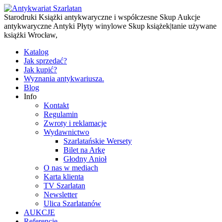
Starodruki Książki antykwaryczne i współczesne Skup Aukcje
antykwaryczne Antyki Płyty winylowe Skup książek|tanie używane
książki Wrocław,
Katalog
Jak sprzedać?
Jak kupić?
Wyznania antykwariusza.
Blog
Info
Kontakt
Regulamin
Zwroty i reklamacje
Wydawnictwo
Szarlatańskie Wersety
Bilet na Arkę
Głodny Anioł
O nas w mediach
Karta klienta
TV Szarlatan
Newsletter
Ulica Szarlatanów
AUKCJE
Referencje