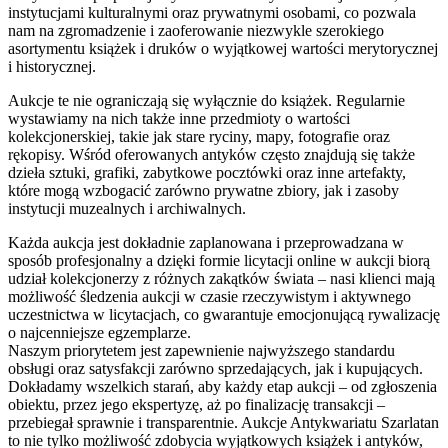
instytucjami kulturalnymi oraz prywatnymi osobami, co pozwala
nam na zgromadzenie i zaoferowanie niezwykle szerokiego
asortymentu książek i druków o wyjątkowej wartości merytorycznej
i historycznej.
Aukcje te nie ograniczają się wyłącznie do książek. Regularnie
wystawiamy na nich także inne przedmioty o wartości
kolekcjonerskiej, takie jak stare ryciny, mapy, fotografie oraz
rękopisy. Wśród oferowanych antyków często znajdują się także
dzieła sztuki, grafiki, zabytkowe pocztówki oraz inne artefakty,
które mogą wzbogacić zarówno prywatne zbiory, jak i zasoby
instytucji muzealnych i archiwalnych.
Każda aukcja jest dokładnie zaplanowana i przeprowadzana w
sposób profesjonalny a dzięki formie licytacji online w aukcji biorą
udział kolekcjonerzy z różnych zakątków świata – nasi klienci mają
możliwość śledzenia aukcji w czasie rzeczywistym i aktywnego
uczestnictwa w licytacjach, co gwarantuje emocjonującą rywalizację
o najcenniejsze egzemplarze.
Naszym priorytetem jest zapewnienie najwyższego standardu
obsługi oraz satysfakcji zarówno sprzedających, jak i kupujących.
Dokładamy wszelkich starań, aby każdy etap aukcji – od zgłoszenia
obiektu, przez jego ekspertyzę, aż po finalizację transakcji –
przebiegał sprawnie i transparentnie. Aukcje Antykwariatu Szarlatan
to nie tylko możliwość zdobycia wyjątkowych książek i antyków,