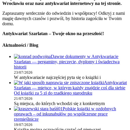
Wrocławiu oraz nasz antykwariat internetowy na tej stronie.
Zapraszamy serdecznie do odwiedzin i współpracy! Odkryj z nami
magię dawnych czasów i pozwól, by historia zagościła w Twoim
domu.
Antykwariat Szarlatan – Twoje okno na przeszłość!
Aktualności / Blog
Dawne dokumenty w Antykwariacie
Szarlatan — pergaminy, pieczęcie, dyplomy i świadectwa
historii
23/07/2026
W antykwariacie najczęściej pyta się o książki i
Antykwariat
Szarlatan — miejsce, w którym każdy znajdzie coś dla siebie
Od książki za 5 zł do rzadkiego starodruku
21/07/2026
Są miejsca, do których wchodzi się z konkretnym
Polskie książki w ozdobnych
oprawach – od inkunabułów po współczesne prace
rzemieślnicze
19/07/2026
Książkę można oczywiście czytać od pierwszej