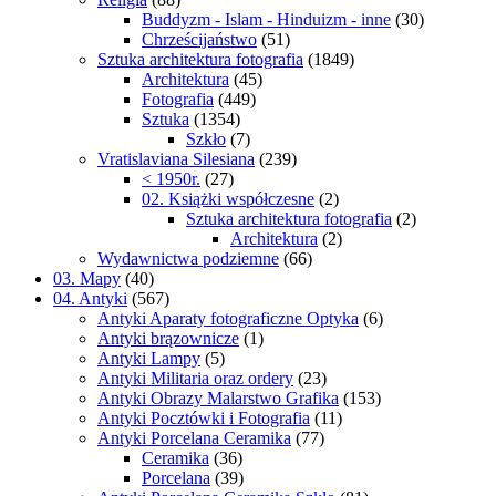
Buddyzm - Islam - Hinduizm - inne
(30)
Chrześcijaństwo
(51)
Sztuka architektura fotografia
(1849)
Architektura
(45)
Fotografia
(449)
Sztuka
(1354)
Szkło
(7)
Vratislaviana Silesiana
(239)
< 1950r.
(27)
02. Książki współczesne
(2)
Sztuka architektura fotografia
(2)
Architektura
(2)
Wydawnictwa podziemne
(66)
03. Mapy
(40)
04. Antyki
(567)
Antyki Aparaty fotograficzne Optyka
(6)
Antyki brązownicze
(1)
Antyki Lampy
(5)
Antyki Militaria oraz ordery
(23)
Antyki Obrazy Malarstwo Grafika
(153)
Antyki Pocztówki i Fotografia
(11)
Antyki Porcelana Ceramika
(77)
Ceramika
(36)
Porcelana
(39)