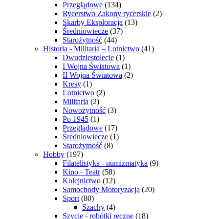
Przeglądowe
(134)
Rycerstwo Zakony rycerskie
(2)
Skarby Eksploracja
(13)
Średniowiecze
(37)
Starożytność
(44)
Historia - Militaria – Lotnictwo
(41)
Dwudziestolecie
(1)
I Wojna Światowa
(1)
II Wojna Światowa
(2)
Kresy
(1)
Lotnictwo
(2)
Militaria
(2)
Nowożytność
(3)
Po 1945
(1)
Przeglądowe
(17)
Średniowiecze
(1)
Starożytność
(8)
Hobby
(197)
Filatelistyka - numizmatyka
(9)
Kino - Teatr
(58)
Kolejnictwo
(12)
Samochody Motoryzacja
(20)
Sport
(80)
Szachy
(4)
Szycie - robótki ręczne
(18)