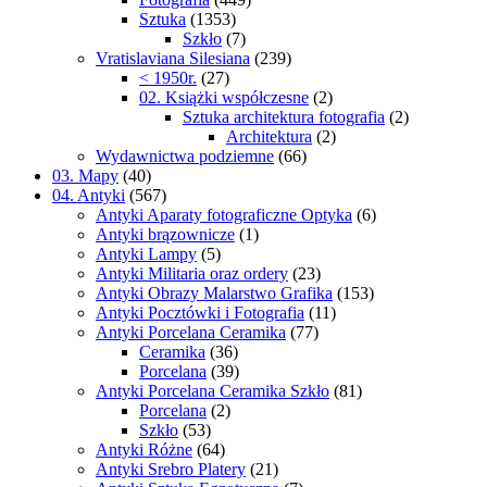
Sztuka
(1353)
Szkło
(7)
Vratislaviana Silesiana
(239)
< 1950r.
(27)
02. Książki współczesne
(2)
Sztuka architektura fotografia
(2)
Architektura
(2)
Wydawnictwa podziemne
(66)
03. Mapy
(40)
04. Antyki
(567)
Antyki Aparaty fotograficzne Optyka
(6)
Antyki brązownicze
(1)
Antyki Lampy
(5)
Antyki Militaria oraz ordery
(23)
Antyki Obrazy Malarstwo Grafika
(153)
Antyki Pocztówki i Fotografia
(11)
Antyki Porcelana Ceramika
(77)
Ceramika
(36)
Porcelana
(39)
Antyki Porcelana Ceramika Szkło
(81)
Porcelana
(2)
Szkło
(53)
Antyki Różne
(64)
Antyki Srebro Platery
(21)