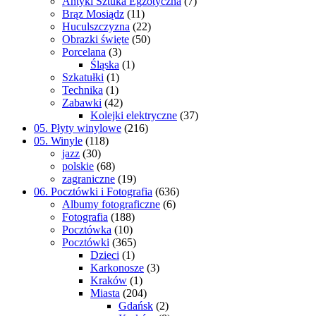
Antyki Sztuka Egzotyczna
(7)
Brąz Mosiądz
(11)
Huculszczyzna
(22)
Obrazki święte
(50)
Porcelana
(3)
Śląska
(1)
Szkatułki
(1)
Technika
(1)
Zabawki
(42)
Kolejki elektryczne
(37)
05. Płyty winylowe
(216)
05. Winyle
(118)
jazz
(30)
polskie
(68)
zagraniczne
(19)
06. Pocztówki i Fotografia
(636)
Albumy fotograficzne
(6)
Fotografia
(188)
Pocztówka
(10)
Pocztówki
(365)
Dzieci
(1)
Karkonosze
(3)
Kraków
(1)
Miasta
(204)
Gdańsk
(2)