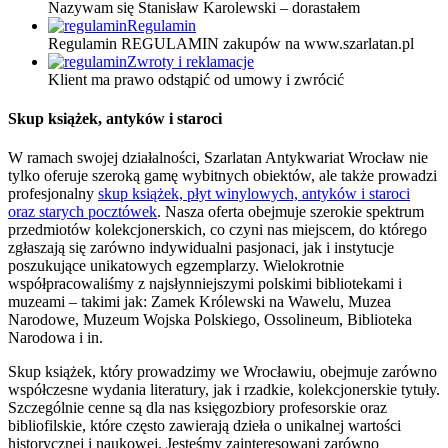
Nazywam się Stanisław Karolewski – dorastałem
Regulamin
Regulamin REGULAMIN zakupów na www.szarlatan.pl
Zwroty i reklamacje
Klient ma prawo odstąpić od umowy i zwrócić
Skup książek, antyków i staroci
W ramach swojej działalności, Szarlatan Antykwariat Wrocław nie
tylko oferuje szeroką gamę wybitnych obiektów, ale także prowadzi
profesjonalny
skup książek, płyt winylowych, antyków i staroci
oraz starych pocztówek
. Nasza oferta obejmuje szerokie spektrum
przedmiotów kolekcjonerskich, co czyni nas miejscem, do którego
zgłaszają się zarówno indywidualni pasjonaci, jak i instytucje
poszukujące unikatowych egzemplarzy. Wielokrotnie
współpracowaliśmy z najsłynniejszymi polskimi bibliotekami i
muzeami – takimi jak: Zamek Królewski na Wawelu, Muzea
Narodowe, Muzeum Wojska Polskiego, Ossolineum, Biblioteka
Narodowa i in.
Skup książek, który prowadzimy we Wrocławiu, obejmuje zarówno
współczesne wydania literatury, jak i rzadkie, kolekcjonerskie tytuły.
Szczególnie cenne są dla nas księgozbiory profesorskie oraz
bibliofilskie, które często zawierają dzieła o unikalnej wartości
historycznej i naukowej. Jesteśmy zainteresowani zarówno