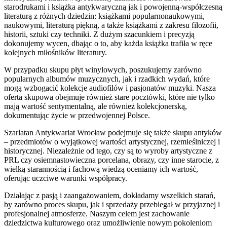
starodrukami i książka antykwaryczną jak i powojenną-współczesną
literaturą z różnych dziedzin: książkami popularnonaukowymi,
naukowymi, literaturą piękną, a także książkami z zakresu filozofii,
historii, sztuki czy techniki. Z dużym szacunkiem i precyzją
dokonujemy wycen, dbając o to, aby każda książka trafiła w ręce
kolejnych miłośników literatury.
W przypadku skupu płyt winylowych, poszukujemy zarówno
popularnych albumów muzycznych, jak i rzadkich wydań, które
mogą wzbogacić kolekcje audiofilów i pasjonatów muzyki. Nasza
oferta skupowa obejmuje również stare pocztówki, które nie tylko
mają wartość sentymentalną, ale również kolekcjonerską,
dokumentując życie w przedwojennej Polsce.
Szarlatan Antykwariat Wrocław podejmuje się także skupu antyków
– przedmiotów o wyjątkowej wartości artystycznej, rzemieślniczej i
historycznej. Niezależnie od tego, czy są to wyroby artystyczne z
PRL czy osiemnastowieczna porcelana, obrazy, czy inne starocie, z
wielką starannością i fachową wiedzą oceniamy ich wartość,
oferując uczciwe warunki współpracy.
Działając z pasją i zaangażowaniem, dokładamy wszelkich starań,
by zarówno proces skupu, jak i sprzedaży przebiegał w przyjaznej i
profesjonalnej atmosferze. Naszym celem jest zachowanie
dziedzictwa kulturowego oraz umożliwienie nowym pokoleniom