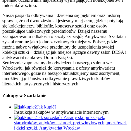
spełniać oczekiwania najbardziej wymagających kolekcjonerów i
miłośników sztuki.
Nasza pasja do odkrywania i dzielenia się pięknem oraz historią
sprawia, że od dwudziestu lat jesteśmy miejscem, gdzie spotykają
się kolekcjonerzy, bibliofile, koneserzy sztuki oraz osoby
poszukujące unikatowych przedmiotów. Dzięki naszemu
zaangażowaniu i dbałości o każdy szczegół, Antykwariat Szarlatan
zyskał renomę jako jedno z czołowych miejsc w Polsce, gdzie
można nabyć wyjątkowe przedmioty do uzupełnienia swojej
kolekcji sztuki – działając jak miejsce łączące dawny salon DESA i
antykwariat naukowy Dom-u Książki.
Serdecznie zapraszamy do odwiedzenia naszego salonu we
Wrocławiu, jak również do korzystania z oferty antykwariatu
internetowego, gdzie na bieżąco aktualizujemy nasz asortyment,
umożliwiając Państwu odkrywanie prawdziwych skarbów
literackich, artystycznych i historycznych.
Zakupy w Szarlatanie
Jak kupić?
Instrukcja zakupów w antykwariacie internetowym.
Jak sprzedać? Zasady skupu książek,
starodruków, antyków i staroci, płyt winylowych, pocztówek
i dzieł sztuki. Antykwariat Wrocław