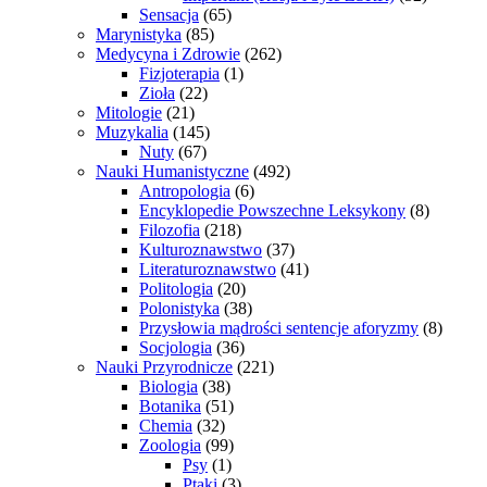
Sensacja
(65)
Marynistyka
(85)
Medycyna i Zdrowie
(262)
Fizjoterapia
(1)
Zioła
(22)
Mitologie
(21)
Muzykalia
(145)
Nuty
(67)
Nauki Humanistyczne
(492)
Antropologia
(6)
Encyklopedie Powszechne Leksykony
(8)
Filozofia
(218)
Kulturoznawstwo
(37)
Literaturoznawstwo
(41)
Politologia
(20)
Polonistyka
(38)
Przysłowia mądrości sentencje aforyzmy
(8)
Socjologia
(36)
Nauki Przyrodnicze
(221)
Biologia
(38)
Botanika
(51)
Chemia
(32)
Zoologia
(99)
Psy
(1)
Ptaki
(3)