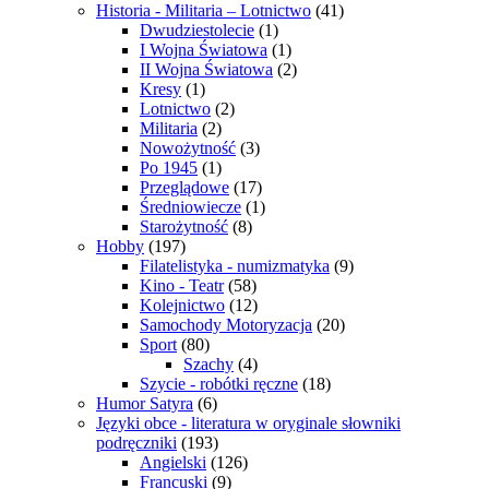
Historia - Militaria – Lotnictwo
(41)
Dwudziestolecie
(1)
I Wojna Światowa
(1)
II Wojna Światowa
(2)
Kresy
(1)
Lotnictwo
(2)
Militaria
(2)
Nowożytność
(3)
Po 1945
(1)
Przeglądowe
(17)
Średniowiecze
(1)
Starożytność
(8)
Hobby
(197)
Filatelistyka - numizmatyka
(9)
Kino - Teatr
(58)
Kolejnictwo
(12)
Samochody Motoryzacja
(20)
Sport
(80)
Szachy
(4)
Szycie - robótki ręczne
(18)
Humor Satyra
(6)
Języki obce - literatura w oryginale słowniki
podręczniki
(193)
Angielski
(126)
Francuski
(9)