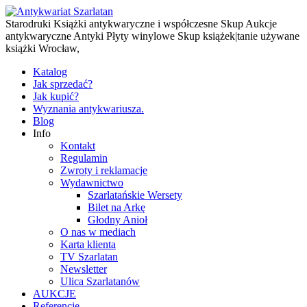
Starodruki Książki antykwaryczne i współczesne Skup Aukcje
antykwaryczne Antyki Płyty winylowe Skup książek|tanie używane
książki Wrocław,
Katalog
Jak sprzedać?
Jak kupić?
Wyznania antykwariusza.
Blog
Info
Kontakt
Regulamin
Zwroty i reklamacje
Wydawnictwo
Szarlatańskie Wersety
Bilet na Arkę
Głodny Anioł
O nas w mediach
Karta klienta
TV Szarlatan
Newsletter
Ulica Szarlatanów
AUKCJE
Referencje