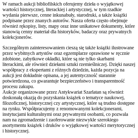
W ramach aukcji bibliofilskich oferujemy dzieła o wyjątkowej
wartości historycznej, literackiej i artystycznej, w tym rzadkie
wydania pierwsze, cenne inkunabuły, starodruki, a także książki
podpisane przez znanych autorów. Nasza oferta często obejmuje
również rękopisy, listy, mapy oraz inne unikatowe dokumenty, które
stanowią cenny materiał dla historyków, badaczy oraz prywatnych
kolekcjonerów.
Szczególnym zainteresowaniem cieszą się także książki ilustrowane
przez wybitnych artystów oraz egzemplarze oprawione w ręcznie
zdobione, zabytkowe okładki, które są nie tylko skarbami
literackimi, ale również dziełami sztuki rzemieślniczej. Dzięki naszej
współpracy z ekspertami z różnych dziedzin, każda pozycja na
aukcji jest dokładnie opisana, a jej autentyczność starannie
potwierdzona, co gwarantuje bezpieczeństwo i transparentność
procesu zakupu.
Aukcje organizowane przez Antykwariat Szarlatan są również
doskonałą okazją do pozyskania książek o tematyce naukowej,
filozoficznej, historycznej czy artystycznej, które są trudno dostępne
na rynku. Współpracujemy z renomowanymi kolekcjonerami,
instytucjami kulturalnymi oraz prywatnymi osobami, co pozwala
nam na zgromadzenie i zaoferowanie niezwykle szerokiego
asortymentu książek i druków o wyjątkowej wartości merytorycznej
i historycznej.