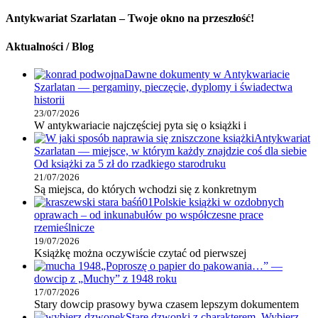
Antykwariat Szarlatan – Twoje okno na przeszłość!
Aktualności / Blog
Dawne dokumenty w Antykwariacie
Szarlatan — pergaminy, pieczęcie, dyplomy i świadectwa
historii
23/07/2026
W antykwariacie najczęściej pyta się o książki i
Antykwariat
Szarlatan — miejsce, w którym każdy znajdzie coś dla siebie
Od książki za 5 zł do rzadkiego starodruku
21/07/2026
Są miejsca, do których wchodzi się z konkretnym
Polskie książki w ozdobnych
oprawach – od inkunabułów po współczesne prace
rzemieślnicze
19/07/2026
Książkę można oczywiście czytać od pierwszej
„Poproszę o papier do pakowania…” —
dowcip z „Muchy” z 1948 roku
17/07/2026
Stary dowcip prasowy bywa czasem lepszym dokumentem
Stare dzwonki z charakterem. Wybierz