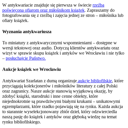
W antykwariacie znajduje się pierwsza w świecie
rzeźba
poświęcona ofiarom oraz miłośnikom książek
. Zapraszamy do
fotografowania się z rzeźbą i zajęcia jednej ze stron – miłośnika lub
ofiary książek.
Wyznania antykwariusza
To miniatury z antykwarycznymi wspomnieniami – dostępne w
wersji tekstowej oraz audio. Dotyczą klientów antykwariatu oraz
wizyt w sprawie skupu książek i antyków we Wrocławiu i nie tylko
–
posłuchajcie Państwo.
Aukcje książek we Wrocławiu
Antykwariat Szarlatan z dumą organizuje
aukcje bibliofilskie
, które
przyciągają kolekcjonerów i miłośników literatury z całej Polski
oraz zagranicy. Nasze aukcje stanowią wyjątkową okazję, by
zdobyć książki, starodruki i inne cenne obiekty, które
niejednokrotnie są prawdziwymi białymi krukami – unikatowymi
egzemplarzami, które rzadko pojawiają się na rynku. Każda aukcja
to starannie wyselekcjonowany zbiór dzieł, który odzwierciedla
naszą pasję do książek i antyków oraz głęboką wiedzę na temat
rynku bibliofilskiego.