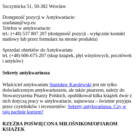
Szczytnicka 51, 50-382 Wrocław
Dostępność pozycji w Antykwariacie:
szarlatan@wp.eu
Telefon w antykwariacie:
tel.: (+48) 537 807 207 (dostępność pozycji - wyłącznie kontakt
mailowy lub przez formularz na stronie produktu)
Sprzedaż obiektów do Antykwariatu
tel. (+48) 606-675-207 (skup książek, płyt winylowych, pocztówek
i antyków)
Sekrety antykwariusza
Właściciel antykwariatu
Stanisław Karolewski
jest nie tylko
doświadczonym antykwariuszem, ale także pisarzem, należy do
Stowarzyszenia Pisarzy Polskich, opublikował kilka książek dwie z
nich dotyczą pracy w antykwariacie, najnowsza – świetnie przyjęta
przez czytelników i recenzentów:
Sekrety antykwariusza. Czy w
raju pachnie kurzem?
RZEŹBA POŚWIĘCONA MIŁOŚNIKOM/OFIAROM
KSIAŻEK