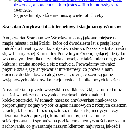
dzwonek, a powiem Ci, kim jesteś – film humorystyczny
16/07/2026
Są przedmioty, które nie muszą wiele robić, żeby
Szarlatan Antykwariat – internetowy i stacjonarny Wrocław
Antykwariat Szarlatan we Wrocławiu to wyjątkowe miejsce na
mapie miasta i całej Polski, które od dwudziestu lat z pasją łączy
miłość do literatury, sztuki, antyków i staroci. Nasza siedziba mieści
się w historycznej Kamienicy Pod Złotym Orłem, będącej nie tylko
wspaniałym tłem dla naszej działalności, ale także miejscem, gdzie
kultura i sztuka spotykają się z tradycją. Prowadzimy również
prężnie działający antykwariat internetowy, co pozwala nam
docierać do klientów z całego świata, oferując szeroką gamę
wyjątkowych obiektów kolekcjonerskich i unikatowych książek.
Nasza oferta to przede wszystkim rzadkie książki, starodruki oraz
książki współczesne o wysokiej wartości intelektualnej i
kolekcjonerskiej. W ramach naszego antykwariatu naukowego
proponujemy bogaty wybór książek naukowych z różnych dziedzin,
takich jak historia, filozofia, sztuka, nauki ścisłe, medycyna czy
literatura. Każda pozycja, którą oferujemy, jest starannie
selekcjonowana i sprawdzana pod kątem autentyczności oraz stanu
zachowania, co gwarantuje naszym klientom najwyższą jakość i