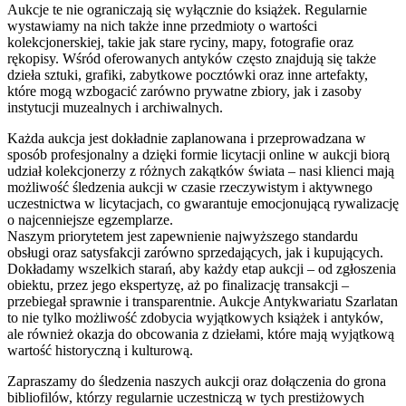
Aukcje te nie ograniczają się wyłącznie do książek. Regularnie
wystawiamy na nich także inne przedmioty o wartości
kolekcjonerskiej, takie jak stare ryciny, mapy, fotografie oraz
rękopisy. Wśród oferowanych antyków często znajdują się także
dzieła sztuki, grafiki, zabytkowe pocztówki oraz inne artefakty,
które mogą wzbogacić zarówno prywatne zbiory, jak i zasoby
instytucji muzealnych i archiwalnych.
Każda aukcja jest dokładnie zaplanowana i przeprowadzana w
sposób profesjonalny a dzięki formie licytacji online w aukcji biorą
udział kolekcjonerzy z różnych zakątków świata – nasi klienci mają
możliwość śledzenia aukcji w czasie rzeczywistym i aktywnego
uczestnictwa w licytacjach, co gwarantuje emocjonującą rywalizację
o najcenniejsze egzemplarze.
Naszym priorytetem jest zapewnienie najwyższego standardu
obsługi oraz satysfakcji zarówno sprzedających, jak i kupujących.
Dokładamy wszelkich starań, aby każdy etap aukcji – od zgłoszenia
obiektu, przez jego ekspertyzę, aż po finalizację transakcji –
przebiegał sprawnie i transparentnie. Aukcje Antykwariatu Szarlatan
to nie tylko możliwość zdobycia wyjątkowych książek i antyków,
ale również okazja do obcowania z dziełami, które mają wyjątkową
wartość historyczną i kulturową.
Zapraszamy do śledzenia naszych aukcji oraz dołączenia do grona
bibliofilów, którzy regularnie uczestniczą w tych prestiżowych