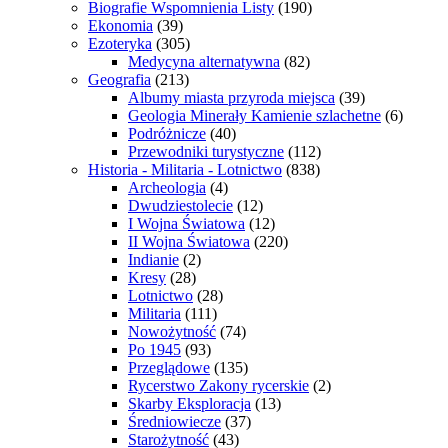
Biografie Wspomnienia Listy
(190)
Ekonomia
(39)
Ezoteryka
(305)
Medycyna alternatywna
(82)
Geografia
(213)
Albumy miasta przyroda miejsca
(39)
Geologia Minerały Kamienie szlachetne
(6)
Podróżnicze
(40)
Przewodniki turystyczne
(112)
Historia - Militaria - Lotnictwo
(838)
Archeologia
(4)
Dwudziestolecie
(12)
I Wojna Światowa
(12)
II Wojna Światowa
(220)
Indianie
(2)
Kresy
(28)
Lotnictwo
(28)
Militaria
(111)
Nowożytność
(74)
Po 1945
(93)
Przeglądowe
(135)
Rycerstwo Zakony rycerskie
(2)
Skarby Eksploracja
(13)
Średniowiecze
(37)
Starożytność
(43)