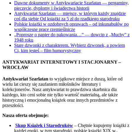
Dawne dokumenty w Antykwariacie Szarlatan — pergaminy,
pieczęcie, dyplomy i świadectwa historii
Antykwariat Szarlatan — miejsce, w którym każdy znajdzie
coś dla siebie Od książki za 5 zł do rzadkiego starodruku
Polskie książki w ozdobnych oprawach – od inkunabułów po
współczesne prace rzemieślnicze
„Poproszę o papier do pakowania…” — dowcip z „Muchy” z
1948 roku
Stare dzwonki z charakterem. Wybierz dzwonek, a powiem
Ci, kim jesteś – film humorystyczny
ANTYKWARIAT INTERNETOWY I STACJONARNY –
WROCŁAW
Antykwariat Szarlatan
to wyjątkowe miejsce z duszą, które od
wielu lat cieszy się zaufaniem miłośników literatury i
kolekcjonerów. Nasz antykwariat to prawdziwa skarbnica dla
każdego, kto ceni sobie nie tylko wartość materialną, ale także
historyczną i emocjonalną książek oraz innych przedmiotów z
przeszłości.
Nasza oferta obejmuje:
Skup Książek i Starodruków
– Chętnie kupujemy książki z
każdej epoki, w tym starodruki, polskie książki XIX w,.