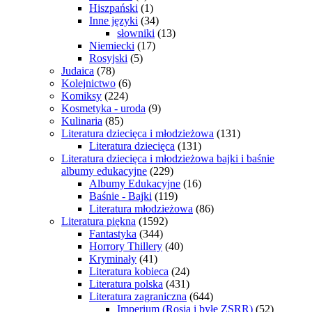
Hiszpański
(1)
Inne języki
(34)
słowniki
(13)
Niemiecki
(17)
Rosyjski
(5)
Judaica
(78)
Kolejnictwo
(6)
Komiksy
(224)
Kosmetyka - uroda
(9)
Kulinaria
(85)
Literatura dziecięca i młodzieżowa
(131)
Literatura dziecięca
(131)
Literatura dziecięca i młodzieżowa bajki i baśnie
albumy edukacyjne
(229)
Albumy Edukacyjne
(16)
Baśnie - Bajki
(119)
Literatura młodzieżowa
(86)
Literatura piękna
(1592)
Fantastyka
(344)
Horrory Thillery
(40)
Kryminały
(41)
Literatura kobieca
(24)
Literatura polska
(431)
Literatura zagraniczna
(644)
Imperium (Rosja i byłe ZSRR)
(52)