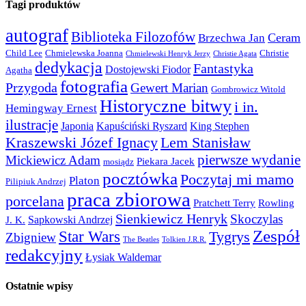
Tagi produktów
autograf
Biblioteka Filozofów
Ceram
Brzechwa Jan
Child Lee
Chmielewska Joanna
Christie
Chmielewski Henryk Jerzy
Christie Agata
dedykacja
Fantastyka
Dostojewski Fiodor
Agatha
fotografia
Przygoda
Gewert Marian
Gombrowicz Witold
Historyczne bitwy
i in.
Hemingway Ernest
ilustracje
Japonia
Kapuściński Ryszard
King Stephen
Kraszewski Józef Ignacy
Lem Stanisław
pierwsze wydanie
Mickiewicz Adam
Piekara Jacek
mosiądz
pocztówka
Poczytaj mi mamo
Platon
Pilipiuk Andrzej
praca zbiorowa
porcelana
Pratchett Terry
Rowling
Sienkiewicz Henryk
Skoczylas
Sapkowski Andrzej
J. K.
Zespół
Star Wars
Tygrys
Zbigniew
The Beatles
Tolkien J.R.R.
redakcyjny
Łysiak Waldemar
Ostatnie wpisy