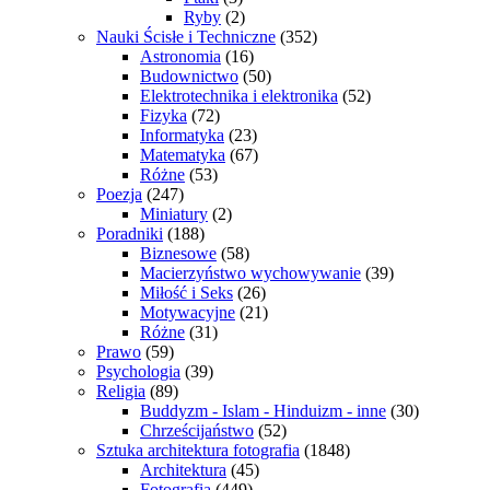
Ryby
(2)
Nauki Ścisłe i Techniczne
(352)
Astronomia
(16)
Budownictwo
(50)
Elektrotechnika i elektronika
(52)
Fizyka
(72)
Informatyka
(23)
Matematyka
(67)
Różne
(53)
Poezja
(247)
Miniatury
(2)
Poradniki
(188)
Biznesowe
(58)
Macierzyństwo wychowywanie
(39)
Miłość i Seks
(26)
Motywacyjne
(21)
Różne
(31)
Prawo
(59)
Psychologia
(39)
Religia
(89)
Buddyzm - Islam - Hinduizm - inne
(30)
Chrześcijaństwo
(52)
Sztuka architektura fotografia
(1848)
Architektura
(45)
Fotografia
(449)