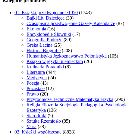
Kategorie produktów
01. Książki przedwojenne >1950
(1743)
Bajki Lit. Dziecięca
(39)
Czasopisma przedwojenne Gazety Kalendarze
(87)
Ekonomia
(16)
Encyklopedie Słowniki
(17)
Geografia Podróże
(89)
Greka Łacina
(25)
Historia Biografie
(208)
Humanistyka Jęzkoznawstwo Polonistyka
(105)
Książki w języku niemieckim
(26)
Kulinaria Poradniki
(8)
Literatura
(444)
Medycyna
(24)
Poezja
(43)
Pozostałe
(12)
Prawo
(20)
Przyrodnicze Techniczne Matematyka Fizyka
(290)
Religia Filozofia Socjologia Pedagogika Psychologia
Ezoteryka
(136)
Starodruki
(5)
Sztuka Rzemiosło
(85)
Varia
(28)
02. Książki współczesne
(8828)