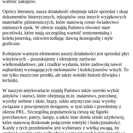
wartość zakupów.
Oprócz literatury, nasza działalność obejmuje także sprzedaż i skup
dokumentów historycznych, rękopisów oraz innych wyjątkowych
materiałów piśmienniczych, które stanowią cenne świadectwo
minionych epok. W ofercie znajdą Państwo również stare
pocztówki, które mają szczególną wartość sentymentalną i
kolekcjonerską, odzwierciedlając dawną ikonografię i style
graficzne.
Kolejnym ważnym elementem naszej działalności jest sprzedaż płyt
winylowych – poszukujemy i oferujemy zarówno
wielkonakładowe, jak i rzadkie wydania, które zadowolą nawet
najbardziej wymagających melomanów i kolekcjonerów winyli. To
nie tylko muzyczne perełki, ale także nośniki historii dźwięku i
techniki.
W naszym antykwariacie znajdą Państwo także szeroki wybór
antyków i staroci, które obejmują m.in. malarstwo, porcelanę,
wyroby srebrne i złote, brązy, szkło artystyczne oraz wyroby
związane z powojennym designem, w tym szkło i przedmioty z
okresu PRL. Szczególną popularnością cieszą się figurki
porcelanowe, patery, lampy, a także inne dzieła sztuki użytkowej,
które stanowią doskonałe połączenie estetyki i funkcjonalności.
Każdy z tych przedmiotów jest wybierany z wielką uwagą, by