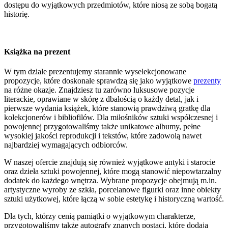
dostępu do wyjątkowych przedmiotów, które niosą ze sobą bogatą
historię.
Książka na prezent
W tym dziale prezentujemy starannie wyselekcjonowane
propozycje, które doskonale sprawdzą się jako wyjątkowe
prezenty
na różne okazje. Znajdziesz tu zarówno luksusowe pozycje
literackie, oprawiane w skórę z dbałością o każdy detal, jak i
pierwsze wydania książek, które stanowią prawdziwą gratkę dla
kolekcjonerów i bibliofilów. Dla miłośników sztuki współczesnej i
powojennej przygotowaliśmy także unikatowe albumy, pełne
wysokiej jakości reprodukcji i tekstów, które zadowolą nawet
najbardziej wymagających odbiorców.
W naszej ofercie znajdują się również wyjątkowe antyki i starocie
oraz dzieła sztuki powojennej, które mogą stanowić niepowtarzalny
dodatek do każdego wnętrza. Wybrane propozycje obejmują m.in.
artystyczne wyroby ze szkła, porcelanowe figurki oraz inne obiekty
sztuki użytkowej, które łączą w sobie estetykę i historyczną wartość.
Dla tych, którzy cenią pamiątki o wyjątkowym charakterze,
przygotowaliśmy także autografy znanych postaci, które dodają