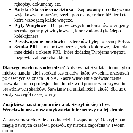
rękopisy, dokumenty etc.
Antyki i Starocie oraz Sztuka
– Zapraszamy do odkrywania
wyjątkowych obrazów, rzeźb, porcelany, sreber, biżuterii etc.,
które wzbogacą każde wnętrze.
Płyty Winylowe
– Dla prawdziwych melomanów oferujemy
szeroką gamę płyt winylowych, które zadowolą każdego
kolekcjonera.
Przedwojenne pocztówki
– z terenów byłej i obecnej Polski.
Sztuka PRL
– malarstwo, rzeźba, szkło kolorowe, biżuteria i
inne dzieła z okresu PRL, które dodadzą Twojemu wnętrzu
niepowtarzalnego charakteru.
Dlaczego warto nas odwiedzić?
Antykwariat Szarlatan to nie tylko
miejsce handlu, ale i spotkań pasjonatów, które wypełnia przestrzeń
po dawnych salonach DESA. Nasze wieloletnie doświadczenie
pozwala nam na profesjonalne doradztwo i pomoc w odkrywaniu
prawdziwych skarbów. Stawiamy na unikalność i jakość, dbając o
każdy szczegół naszej oferty.
Znajdziesz nas stacjonarnie na ul. Szczytnickiej 51 we
Wrocławiu oraz nasz antykwariat internetowy na tej stronie.
Zapraszamy serdecznie do odwiedzin i współpracy! Odkryj z nami
magię dawnych czasów i pozwól, by historia zagościła w Twoim
domu.