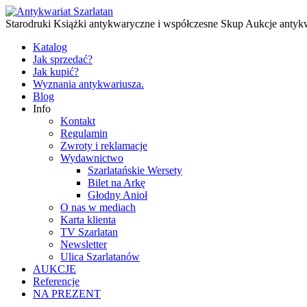
Starodruki Książki antykwaryczne i współczesne Skup Aukcje antyk
Katalog
Jak sprzedać?
Jak kupić?
Wyznania antykwariusza.
Blog
Info
Kontakt
Regulamin
Zwroty i reklamacje
Wydawnictwo
Szarlatańskie Wersety
Bilet na Arkę
Głodny Anioł
O nas w mediach
Karta klienta
TV Szarlatan
Newsletter
Ulica Szarlatanów
AUKCJE
Referencje
NA PREZENT