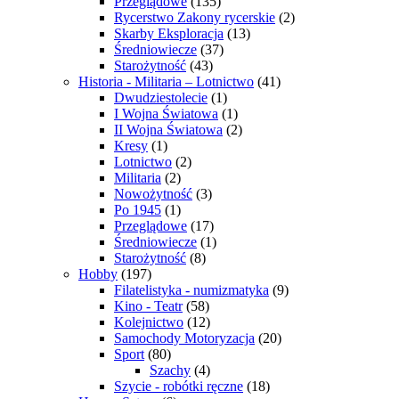
Przeglądowe
(135)
Rycerstwo Zakony rycerskie
(2)
Skarby Eksploracja
(13)
Średniowiecze
(37)
Starożytność
(43)
Historia - Militaria – Lotnictwo
(41)
Dwudziestolecie
(1)
I Wojna Światowa
(1)
II Wojna Światowa
(2)
Kresy
(1)
Lotnictwo
(2)
Militaria
(2)
Nowożytność
(3)
Po 1945
(1)
Przeglądowe
(17)
Średniowiecze
(1)
Starożytność
(8)
Hobby
(197)
Filatelistyka - numizmatyka
(9)
Kino - Teatr
(58)
Kolejnictwo
(12)
Samochody Motoryzacja
(20)
Sport
(80)
Szachy
(4)
Szycie - robótki ręczne
(18)