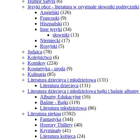
Humor Satyra
(6)
Języki obce - literatura w oryginale słowniki podręczniki
Angielski
(126)
Francuski
(9)
Hiszpański
(1)
Inne języki
(34)
słowniki
(13)
Niemiecki
(17)
Rosyjski
(5)
Judaica
(78)
Kolejnictwo
(6)
Komiksy
(224)
Kosmetyka - uroda
(9)
Kulinaria
(85)
Literatura dziecięca i młodzieżowa
(131)
Literatura dziecięca
(131)
Literatura dziecięca i młodzieżowa bajki i baśnie album
Albumy Edukacyjne
(16)
Baśnie - Bajki
(119)
Literatura młodzieżowa
(86)
Literatura piękna
(1592)
Fantastyka
(344)
Horrory Thillery
(40)
Kryminały
(41)
Literatura kobieca
(24)