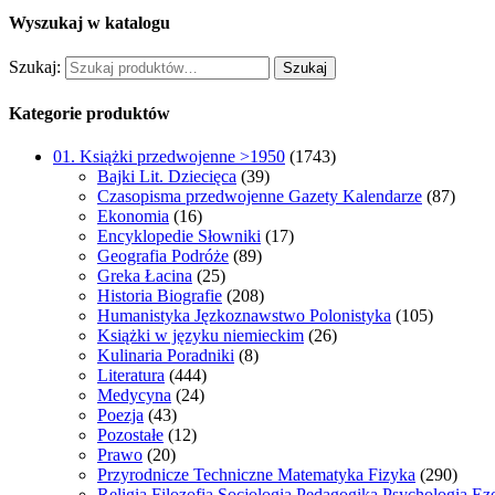
Wyszukaj w katalogu
Szukaj:
Szukaj
Kategorie produktów
01. Książki przedwojenne >1950
(1743)
Bajki Lit. Dziecięca
(39)
Czasopisma przedwojenne Gazety Kalendarze
(87)
Ekonomia
(16)
Encyklopedie Słowniki
(17)
Geografia Podróże
(89)
Greka Łacina
(25)
Historia Biografie
(208)
Humanistyka Jęzkoznawstwo Polonistyka
(105)
Książki w języku niemieckim
(26)
Kulinaria Poradniki
(8)
Literatura
(444)
Medycyna
(24)
Poezja
(43)
Pozostałe
(12)
Prawo
(20)
Przyrodnicze Techniczne Matematyka Fizyka
(290)
Religia Filozofia Socjologia Pedagogika Psychologia Ez