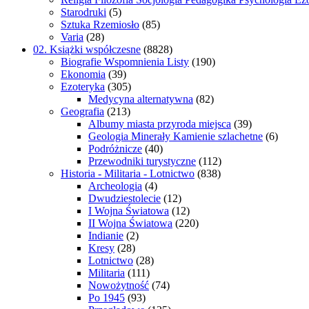
Starodruki
(5)
Sztuka Rzemiosło
(85)
Varia
(28)
02. Książki współczesne
(8828)
Biografie Wspomnienia Listy
(190)
Ekonomia
(39)
Ezoteryka
(305)
Medycyna alternatywna
(82)
Geografia
(213)
Albumy miasta przyroda miejsca
(39)
Geologia Minerały Kamienie szlachetne
(6)
Podróżnicze
(40)
Przewodniki turystyczne
(112)
Historia - Militaria - Lotnictwo
(838)
Archeologia
(4)
Dwudziestolecie
(12)
I Wojna Światowa
(12)
II Wojna Światowa
(220)
Indianie
(2)
Kresy
(28)
Lotnictwo
(28)
Militaria
(111)
Nowożytność
(74)
Po 1945
(93)