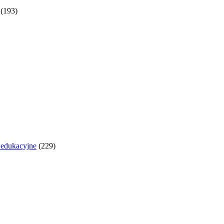
(193)
y edukacyjne
(229)