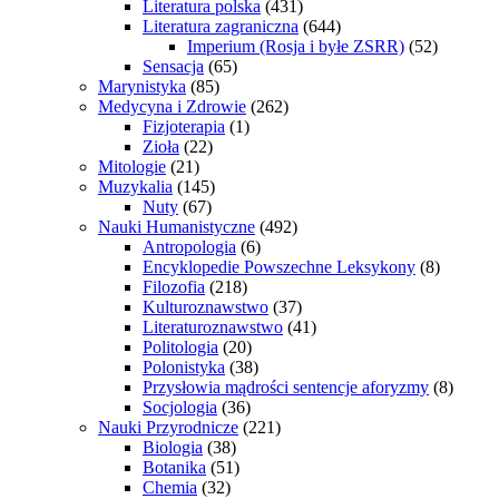
Literatura polska
(431)
Literatura zagraniczna
(644)
Imperium (Rosja i byłe ZSRR)
(52)
Sensacja
(65)
Marynistyka
(85)
Medycyna i Zdrowie
(262)
Fizjoterapia
(1)
Zioła
(22)
Mitologie
(21)
Muzykalia
(145)
Nuty
(67)
Nauki Humanistyczne
(492)
Antropologia
(6)
Encyklopedie Powszechne Leksykony
(8)
Filozofia
(218)
Kulturoznawstwo
(37)
Literaturoznawstwo
(41)
Politologia
(20)
Polonistyka
(38)
Przysłowia mądrości sentencje aforyzmy
(8)
Socjologia
(36)
Nauki Przyrodnicze
(221)
Biologia
(38)
Botanika
(51)
Chemia
(32)