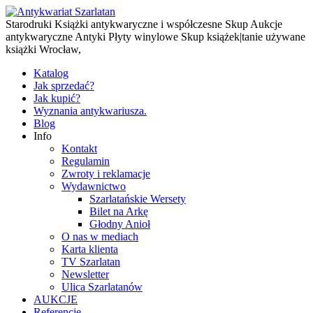
Starodruki Książki antykwaryczne i współczesne Skup Aukcje
antykwaryczne Antyki Płyty winylowe Skup książek|tanie używane
książki Wrocław,
Katalog
Jak sprzedać?
Jak kupić?
Wyznania antykwariusza.
Blog
Info
Kontakt
Regulamin
Zwroty i reklamacje
Wydawnictwo
Szarlatańskie Wersety
Bilet na Arkę
Głodny Anioł
O nas w mediach
Karta klienta
TV Szarlatan
Newsletter
Ulica Szarlatanów
AUKCJE
Referencje