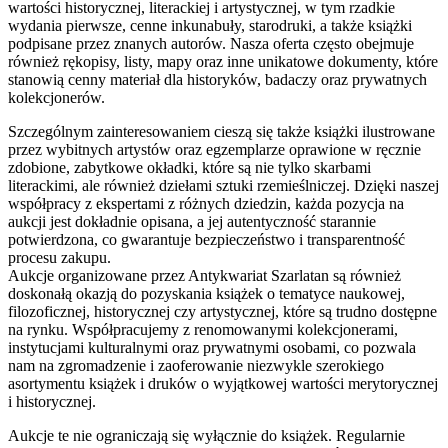
wartości historycznej, literackiej i artystycznej, w tym rzadkie
wydania pierwsze, cenne inkunabuły, starodruki, a także książki
podpisane przez znanych autorów. Nasza oferta często obejmuje
również rękopisy, listy, mapy oraz inne unikatowe dokumenty, które
stanowią cenny materiał dla historyków, badaczy oraz prywatnych
kolekcjonerów.
Szczególnym zainteresowaniem cieszą się także książki ilustrowane
przez wybitnych artystów oraz egzemplarze oprawione w ręcznie
zdobione, zabytkowe okładki, które są nie tylko skarbami
literackimi, ale również dziełami sztuki rzemieślniczej. Dzięki naszej
współpracy z ekspertami z różnych dziedzin, każda pozycja na
aukcji jest dokładnie opisana, a jej autentyczność starannie
potwierdzona, co gwarantuje bezpieczeństwo i transparentność
procesu zakupu.
Aukcje organizowane przez Antykwariat Szarlatan są również
doskonałą okazją do pozyskania książek o tematyce naukowej,
filozoficznej, historycznej czy artystycznej, które są trudno dostępne
na rynku. Współpracujemy z renomowanymi kolekcjonerami,
instytucjami kulturalnymi oraz prywatnymi osobami, co pozwala
nam na zgromadzenie i zaoferowanie niezwykle szerokiego
asortymentu książek i druków o wyjątkowej wartości merytorycznej
i historycznej.
Aukcje te nie ograniczają się wyłącznie do książek. Regularnie