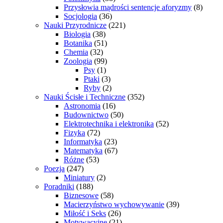
Przysłowia mądrości sentencje aforyzmy
(8)
Socjologia
(36)
Nauki Przyrodnicze
(221)
Biologia
(38)
Botanika
(51)
Chemia
(32)
Zoologia
(99)
Psy
(1)
Ptaki
(3)
Ryby
(2)
Nauki Ścisłe i Techniczne
(352)
Astronomia
(16)
Budownictwo
(50)
Elektrotechnika i elektronika
(52)
Fizyka
(72)
Informatyka
(23)
Matematyka
(67)
Różne
(53)
Poezja
(247)
Miniatury
(2)
Poradniki
(188)
Biznesowe
(58)
Macierzyństwo wychowywanie
(39)
Miłość i Seks
(26)
Motywacyjne
(21)