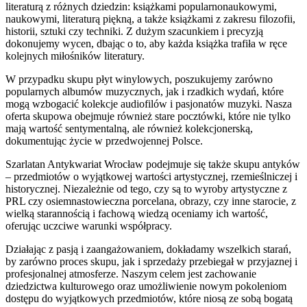
literaturą z różnych dziedzin: książkami popularnonaukowymi,
naukowymi, literaturą piękną, a także książkami z zakresu filozofii,
historii, sztuki czy techniki. Z dużym szacunkiem i precyzją
dokonujemy wycen, dbając o to, aby każda książka trafiła w ręce
kolejnych miłośników literatury.
W przypadku skupu płyt winylowych, poszukujemy zarówno
popularnych albumów muzycznych, jak i rzadkich wydań, które
mogą wzbogacić kolekcje audiofilów i pasjonatów muzyki. Nasza
oferta skupowa obejmuje również stare pocztówki, które nie tylko
mają wartość sentymentalną, ale również kolekcjonerską,
dokumentując życie w przedwojennej Polsce.
Szarlatan Antykwariat Wrocław podejmuje się także skupu antyków
– przedmiotów o wyjątkowej wartości artystycznej, rzemieślniczej i
historycznej. Niezależnie od tego, czy są to wyroby artystyczne z
PRL czy osiemnastowieczna porcelana, obrazy, czy inne starocie, z
wielką starannością i fachową wiedzą oceniamy ich wartość,
oferując uczciwe warunki współpracy.
Działając z pasją i zaangażowaniem, dokładamy wszelkich starań,
by zarówno proces skupu, jak i sprzedaży przebiegał w przyjaznej i
profesjonalnej atmosferze. Naszym celem jest zachowanie
dziedzictwa kulturowego oraz umożliwienie nowym pokoleniom
dostępu do wyjątkowych przedmiotów, które niosą ze sobą bogatą