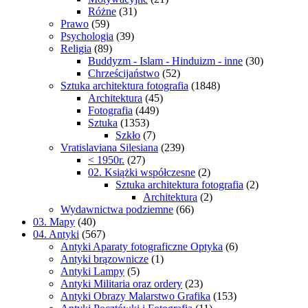
Różne
(31)
Prawo
(59)
Psychologia
(39)
Religia
(89)
Buddyzm - Islam - Hinduizm - inne
(30)
Chrześcijaństwo
(52)
Sztuka architektura fotografia
(1848)
Architektura
(45)
Fotografia
(449)
Sztuka
(1353)
Szkło
(7)
Vratislaviana Silesiana
(239)
< 1950r.
(27)
02. Książki współczesne
(2)
Sztuka architektura fotografia
(2)
Architektura
(2)
Wydawnictwa podziemne
(66)
03. Mapy
(40)
04. Antyki
(567)
Antyki Aparaty fotograficzne Optyka
(6)
Antyki brązownicze
(1)
Antyki Lampy
(5)
Antyki Militaria oraz ordery
(23)
Antyki Obrazy Malarstwo Grafika
(153)