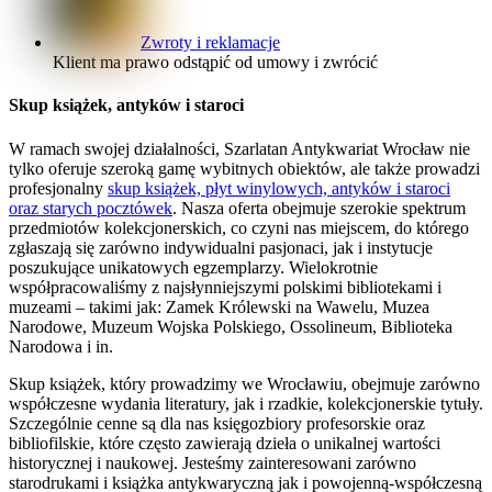
Zwroty i reklamacje
Klient ma prawo odstąpić od umowy i zwrócić
Skup książek, antyków i staroci
W ramach swojej działalności, Szarlatan Antykwariat Wrocław nie
tylko oferuje szeroką gamę wybitnych obiektów, ale także prowadzi
profesjonalny
skup książek, płyt winylowych, antyków i staroci
oraz starych pocztówek
. Nasza oferta obejmuje szerokie spektrum
przedmiotów kolekcjonerskich, co czyni nas miejscem, do którego
zgłaszają się zarówno indywidualni pasjonaci, jak i instytucje
poszukujące unikatowych egzemplarzy. Wielokrotnie
współpracowaliśmy z najsłynniejszymi polskimi bibliotekami i
muzeami – takimi jak: Zamek Królewski na Wawelu, Muzea
Narodowe, Muzeum Wojska Polskiego, Ossolineum, Biblioteka
Narodowa i in.
Skup książek, który prowadzimy we Wrocławiu, obejmuje zarówno
współczesne wydania literatury, jak i rzadkie, kolekcjonerskie tytuły.
Szczególnie cenne są dla nas księgozbiory profesorskie oraz
bibliofilskie, które często zawierają dzieła o unikalnej wartości
historycznej i naukowej. Jesteśmy zainteresowani zarówno
starodrukami i książka antykwaryczną jak i powojenną-współczesną