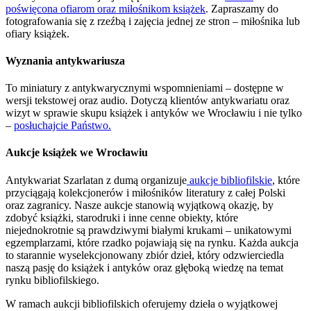
poświęcona ofiarom oraz miłośnikom książek
. Zapraszamy do
fotografowania się z rzeźbą i zajęcia jednej ze stron – miłośnika lub
ofiary książek.
Wyznania antykwariusza
To miniatury z antykwarycznymi wspomnieniami – dostępne w
wersji tekstowej oraz audio. Dotyczą klientów antykwariatu oraz
wizyt w sprawie skupu książek i antyków we Wrocławiu i nie tylko
–
posłuchajcie Państwo.
Aukcje książek we Wrocławiu
Antykwariat Szarlatan z dumą organizuje
aukcje bibliofilskie
, które
przyciągają kolekcjonerów i miłośników literatury z całej Polski
oraz zagranicy. Nasze aukcje stanowią wyjątkową okazję, by
zdobyć książki, starodruki i inne cenne obiekty, które
niejednokrotnie są prawdziwymi białymi krukami – unikatowymi
egzemplarzami, które rzadko pojawiają się na rynku. Każda aukcja
to starannie wyselekcjonowany zbiór dzieł, który odzwierciedla
naszą pasję do książek i antyków oraz głęboką wiedzę na temat
rynku bibliofilskiego.
W ramach aukcji bibliofilskich oferujemy dzieła o wyjątkowej