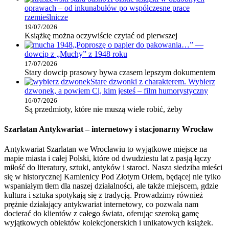
oprawach – od inkunabułów po współczesne prace
rzemieślnicze
19/07/2026
Książkę można oczywiście czytać od pierwszej
„Poproszę o papier do pakowania…” —
dowcip z „Muchy” z 1948 roku
17/07/2026
Stary dowcip prasowy bywa czasem lepszym dokumentem
Stare dzwonki z charakterem. Wybierz
dzwonek, a powiem Ci, kim jesteś – film humorystyczny
16/07/2026
Są przedmioty, które nie muszą wiele robić, żeby
Szarlatan Antykwariat – internetowy i stacjonarny Wrocław
Antykwariat Szarlatan we Wrocławiu to wyjątkowe miejsce na
mapie miasta i całej Polski, które od dwudziestu lat z pasją łączy
miłość do literatury, sztuki, antyków i staroci. Nasza siedziba mieści
się w historycznej Kamienicy Pod Złotym Orłem, będącej nie tylko
wspaniałym tłem dla naszej działalności, ale także miejscem, gdzie
kultura i sztuka spotykają się z tradycją. Prowadzimy również
prężnie działający antykwariat internetowy, co pozwala nam
docierać do klientów z całego świata, oferując szeroką gamę
wyjątkowych obiektów kolekcjonerskich i unikatowych książek.