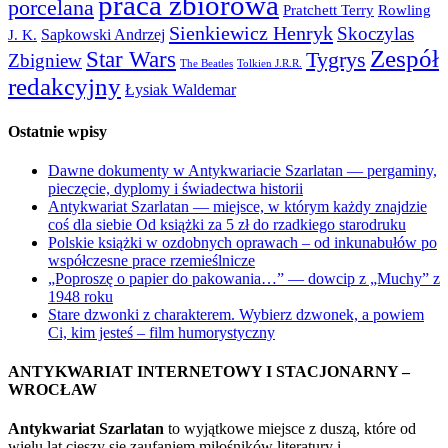
praca zbiorowa
porcelana
Pratchett Terry
Rowling
Sienkiewicz Henryk
Skoczylas
Sapkowski Andrzej
J. K.
Zespół
Star Wars
Tygrys
Zbigniew
The Beatles
Tolkien J.R.R.
redakcyjny
Łysiak Waldemar
Ostatnie wpisy
Dawne dokumenty w Antykwariacie Szarlatan — pergaminy,
pieczęcie, dyplomy i świadectwa historii
Antykwariat Szarlatan — miejsce, w którym każdy znajdzie
coś dla siebie Od książki za 5 zł do rzadkiego starodruku
Polskie książki w ozdobnych oprawach – od inkunabułów po
współczesne prace rzemieślnicze
„Poproszę o papier do pakowania…” — dowcip z „Muchy” z
1948 roku
Stare dzwonki z charakterem. Wybierz dzwonek, a powiem
Ci, kim jesteś – film humorystyczny
ANTYKWARIAT INTERNETOWY I STACJONARNY –
WROCŁAW
Antykwariat Szarlatan
to wyjątkowe miejsce z duszą, które od
wielu lat cieszy się zaufaniem miłośników literatury i