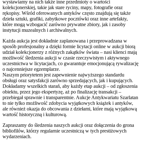
wystawiamy na nich także inne przedmioty o wartości
kolekcjonerskiej, takie jak stare ryciny, mapy, fotografie oraz
rękopisy. Wśród oferowanych antyków często znajdują się także
dzieła sztuki, grafiki, zabytkowe pocztówki oraz inne artefakty,
które mogą wzbogacić zarówno prywatne zbiory, jak i zasoby
instytucji muzealnych i archiwalnych.
Każda aukcja jest dokładnie zaplanowana i przeprowadzana w
sposób profesjonalny a dzięki formie licytacji online w aukcji biorą
udział kolekcjonerzy z różnych zakątków świata – nasi klienci mają
możliwość śledzenia aukcji w czasie rzeczywistym i aktywnego
uczestnictwa w licytacjach, co gwarantuje emocjonującą rywalizację
o najcenniejsze egzemplarze.
Naszym priorytetem jest zapewnienie najwyższego standardu
obsługi oraz satysfakcji zarówno sprzedających, jak i kupujących.
Dokładamy wszelkich starań, aby każdy etap aukcji – od zgłoszenia
obiektu, przez jego ekspertyzę, aż po finalizację transakcji –
przebiegał sprawnie i transparentnie. Aukcje Antykwariatu Szarlatan
to nie tylko możliwość zdobycia wyjątkowych książek i antyków,
ale również okazja do obcowania z dziełami, które mają wyjątkową
wartość historyczną i kulturową.
Zapraszamy do śledzenia naszych aukcji oraz dołączenia do grona
bibliofilów, którzy regularnie uczestniczą w tych prestiżowych
wydarzeniach.