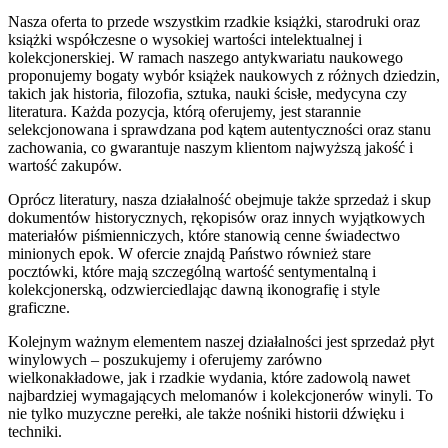
Nasza oferta to przede wszystkim rzadkie książki, starodruki oraz
książki współczesne o wysokiej wartości intelektualnej i
kolekcjonerskiej. W ramach naszego antykwariatu naukowego
proponujemy bogaty wybór książek naukowych z różnych dziedzin,
takich jak historia, filozofia, sztuka, nauki ścisłe, medycyna czy
literatura. Każda pozycja, którą oferujemy, jest starannie
selekcjonowana i sprawdzana pod kątem autentyczności oraz stanu
zachowania, co gwarantuje naszym klientom najwyższą jakość i
wartość zakupów.
Oprócz literatury, nasza działalność obejmuje także sprzedaż i skup
dokumentów historycznych, rękopisów oraz innych wyjątkowych
materiałów piśmienniczych, które stanowią cenne świadectwo
minionych epok. W ofercie znajdą Państwo również stare
pocztówki, które mają szczególną wartość sentymentalną i
kolekcjonerską, odzwierciedlając dawną ikonografię i style
graficzne.
Kolejnym ważnym elementem naszej działalności jest sprzedaż płyt
winylowych – poszukujemy i oferujemy zarówno
wielkonakładowe, jak i rzadkie wydania, które zadowolą nawet
najbardziej wymagających melomanów i kolekcjonerów winyli. To
nie tylko muzyczne perełki, ale także nośniki historii dźwięku i
techniki.