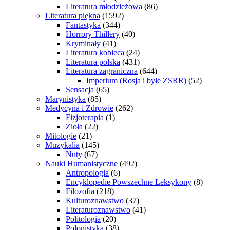
Literatura młodzieżowa
(86)
Literatura piękna
(1592)
Fantastyka
(344)
Horrory Thillery
(40)
Kryminały
(41)
Literatura kobieca
(24)
Literatura polska
(431)
Literatura zagraniczna
(644)
Imperium (Rosja i byłe ZSRR)
(52)
Sensacja
(65)
Marynistyka
(85)
Medycyna i Zdrowie
(262)
Fizjoterapia
(1)
Zioła
(22)
Mitologie
(21)
Muzykalia
(145)
Nuty
(67)
Nauki Humanistyczne
(492)
Antropologia
(6)
Encyklopedie Powszechne Leksykony
(8)
Filozofia
(218)
Kulturoznawstwo
(37)
Literaturoznawstwo
(41)
Politologia
(20)
Polonistyka
(38)