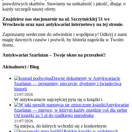
prawdziwych skarbów. Stawiamy na unikalność i jakość, dbając o
każdy szczegół naszej oferty.
Znajdziesz nas stacjonarnie na ul. Szczytnickiej 51 we
Wrocławiu oraz nasz antykwariat internetowy na tej stronie.
Zapraszamy serdecznie do odwiedzin i współpracy! Odkryj z nami
magię dawnych czasów i pozwól, by historia zagościła w Twoim
domu.
Antykwariat Szarlatan – Twoje okno na przeszłość!
Aktualności / Blog
Dawne dokumenty w Antykwariacie
Szarlatan — pergaminy, pieczęcie, dyplomy i świadectwa
historii
23/07/2026
W antykwariacie najczęściej pyta się o książki i
Antykwariat
Szarlatan — miejsce, w którym każdy znajdzie coś dla siebie
Od książki za 5 zł do rzadkiego starodruku
21/07/2026
Są miejsca, do których wchodzi się z konkretnym
Polskie książki w ozdobnych