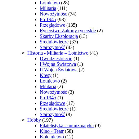
Lotnictwo
(28)
Militaria
(111)
Nowożytność
(74)
Po 1945
(93)
Przeglądowe
(135)
Rycerstwo Zakony rycerskie
(2)
Skarby Eksploracja
(13)
Średniowiecze
(37)
Starożytność
(43)
Historia - Militaria – Lotnictwo
(41)
Dwudziestolecie
(1)
I Wojna Światowa
(1)
II Wojna Światowa
(2)
Kresy
(1)
Lotnictwo
(2)
Militaria
(2)
Nowożytność
(3)
Po 1945
(1)
Przeglądowe
(17)
Średniowiecze
(1)
Starożytność
(8)
Hobby
(197)
Filatelistyka - numizmatyka
(9)
Kino - Teatr
(58)
Kolejnictwo
(12)