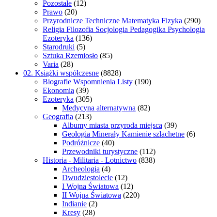
Pozostałe
(12)
Prawo
(20)
Przyrodnicze Techniczne Matematyka Fizyka
(290)
Religia Filozofia Socjologia Pedagogika Psychologia
Ezoteryka
(136)
Starodruki
(5)
Sztuka Rzemiosło
(85)
Varia
(28)
02. Książki współczesne
(8828)
Biografie Wspomnienia Listy
(190)
Ekonomia
(39)
Ezoteryka
(305)
Medycyna alternatywna
(82)
Geografia
(213)
Albumy miasta przyroda miejsca
(39)
Geologia Minerały Kamienie szlachetne
(6)
Podróżnicze
(40)
Przewodniki turystyczne
(112)
Historia - Militaria - Lotnictwo
(838)
Archeologia
(4)
Dwudziestolecie
(12)
I Wojna Światowa
(12)
II Wojna Światowa
(220)
Indianie
(2)
Kresy
(28)