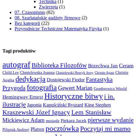
Technika
(1)
Zwierzęta
(1)
07. Czasopismo
(82)
08. Szarlatańskie gadżety firmowe
(2)
Bez kategorii
(22)
Przyrodnicze Techniczne Matematyka Fizyka
(1)
Tagi produktów
autograf
Biblioteka Filozofów
Ceram
Brzechwa Jan
Child Lee
Chmielewska Joanna
Christie
Chmielewski Henryk Jerzy
Christie Agata
dedykacja
Fantastyka
Dostojewski Fiodor
Agatha
fotografia
Przygoda
Gewert Marian
Gombrowicz Witold
Historyczne bitwy
i in.
Hemingway Ernest
ilustracje
Japonia
Kapuściński Ryszard
King Stephen
Kraszewski Józef Ignacy
Lem Stanisław
pierwsze wydanie
Mickiewicz Adam
Piekara Jacek
mosiądz
pocztówka
Poczytaj mi mamo
Platon
Pilipiuk Andrzej