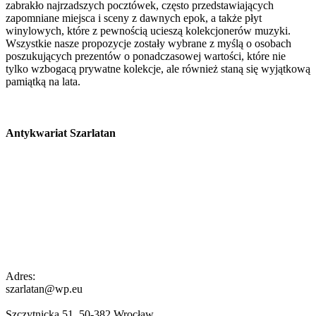
zabrakło najrzadszych pocztówek, często przedstawiających
zapomniane miejsca i sceny z dawnych epok, a także płyt
winylowych, które z pewnością ucieszą kolekcjonerów muzyki.
Wszystkie nasze propozycje zostały wybrane z myślą o osobach
poszukujących prezentów o ponadczasowej wartości, które nie
tylko wzbogacą prywatne kolekcje, ale również staną się wyjątkową
pamiątką na lata.
Antykwariat Szarlatan
Adres:
szarlatan@wp.eu
Szczytnicka 51, 50-382 Wrocław