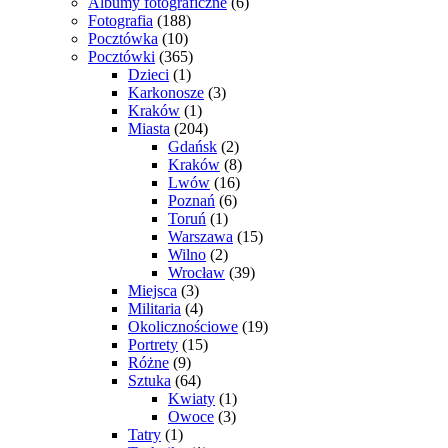
Albumy fotograficzne
(6)
Fotografia
(188)
Pocztówka
(10)
Pocztówki
(365)
Dzieci
(1)
Karkonosze
(3)
Kraków
(1)
Miasta
(204)
Gdańsk
(2)
Kraków
(8)
Lwów
(16)
Poznań
(6)
Toruń
(1)
Warszawa
(15)
Wilno
(2)
Wrocław
(39)
Miejsca
(3)
Militaria
(4)
Okolicznościowe
(19)
Portrety
(15)
Różne
(9)
Sztuka
(64)
Kwiaty
(1)
Owoce
(3)
Tatry
(1)