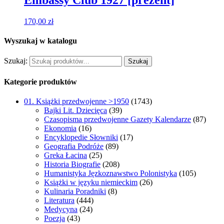
170,00
zł
Wyszukaj w katalogu
Szukaj:
Szukaj
Kategorie produktów
01. Książki przedwojenne >1950
(1743)
Bajki Lit. Dziecięca
(39)
Czasopisma przedwojenne Gazety Kalendarze
(87)
Ekonomia
(16)
Encyklopedie Słowniki
(17)
Geografia Podróże
(89)
Greka Łacina
(25)
Historia Biografie
(208)
Humanistyka Jęzkoznawstwo Polonistyka
(105)
Książki w języku niemieckim
(26)
Kulinaria Poradniki
(8)
Literatura
(444)
Medycyna
(24)
Poezja
(43)