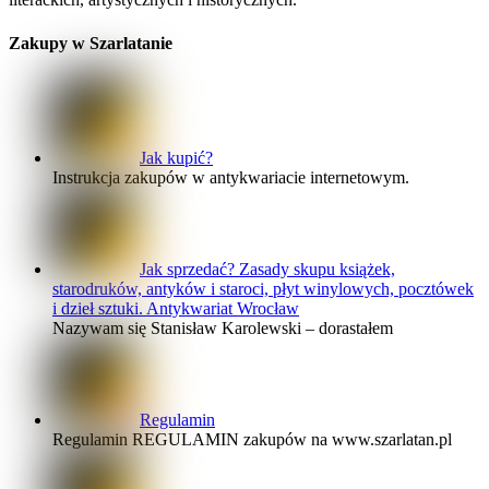
Zakupy w Szarlatanie
Jak kupić?
Instrukcja zakupów w antykwariacie internetowym.
Jak sprzedać? Zasady skupu książek,
starodruków, antyków i staroci, płyt winylowych, pocztówek
i dzieł sztuki. Antykwariat Wrocław
Nazywam się Stanisław Karolewski – dorastałem
Regulamin
Regulamin REGULAMIN zakupów na www.szarlatan.pl