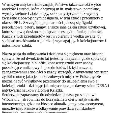
W naszym antykwariacie znajdą Państwo także szeroki wybór
antyków i staroci, które obejmują m.in. malarstwo, porcelanę,
wyroby srebrne i złote, brązy, szkło artystyczne oraz wyroby
związane z powojennym designem, w tym szkło i przedmioty z
okresu PRL. Szczególną popularnością cieszą się figurki
porcelanowe, patery, lampy, a także inne dzieła sztuki użytkowej,
które stanowią doskonałe połączenie estetyki i funkcjonalności.
Każdy z tych przedmiotów jest wybierany z wielką uwagą, by
spełniać oczekiwania najbardziej wymagających kolekcjonerów i
miłośników sztuki.
Nasza pasja do odkrywania i dzielenia się pięknem oraz historią
sprawia, że od dwudziestu lat jesteśmy miejscem, gdzie spotykają
się kolekcjonerzy, bibliofile, koneserzy sztuki oraz osoby
poszukujące unikatowych przedmiotów. Dzięki naszemu
zaangażowaniu i dbałości o każdy szczegół, Antykwariat Szarlatan
zyskał renomę jako jedno z czołowych miejsc w Polsce, gdzie
można nabyć wyjątkowe przedmioty do uzupełnienia swojej
kolekcji sztuki – działając jak miejsce łączące dawny salon DESA i
antykwariat naukowy Dom-u Książki.
Serdecznie zapraszamy do odwiedzenia naszego salonu we
Wrocławiu, jak również do korzystania z oferty antykwariatu
internetowego, gdzie na bieżąco aktualizujemy nasz asortyment,
umożliwiając Państwu odkrywanie prawdziwych skarbów
literackich, artystycznych i historycznych.