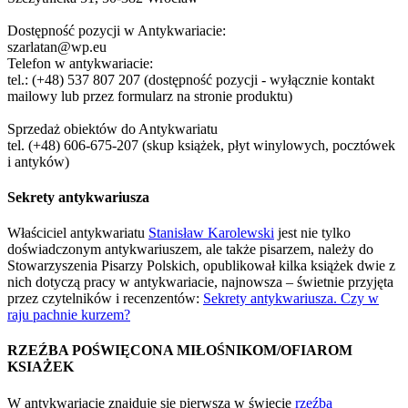
Dostępność pozycji w Antykwariacie:
szarlatan@wp.eu
Telefon w antykwariacie:
tel.: (+48) 537 807 207 (dostępność pozycji - wyłącznie kontakt
mailowy lub przez formularz na stronie produktu)
Sprzedaż obiektów do Antykwariatu
tel. (+48) 606-675-207 (skup książek, płyt winylowych, pocztówek
i antyków)
Sekrety antykwariusza
Właściciel antykwariatu
Stanisław Karolewski
jest nie tylko
doświadczonym antykwariuszem, ale także pisarzem, należy do
Stowarzyszenia Pisarzy Polskich, opublikował kilka książek dwie z
nich dotyczą pracy w antykwariacie, najnowsza – świetnie przyjęta
przez czytelników i recenzentów:
Sekrety antykwariusza. Czy w
raju pachnie kurzem?
RZEŹBA POŚWIĘCONA MIŁOŚNIKOM/OFIAROM
KSIAŻEK
W antykwariacie znajduje się pierwsza w świecie
rzeźba