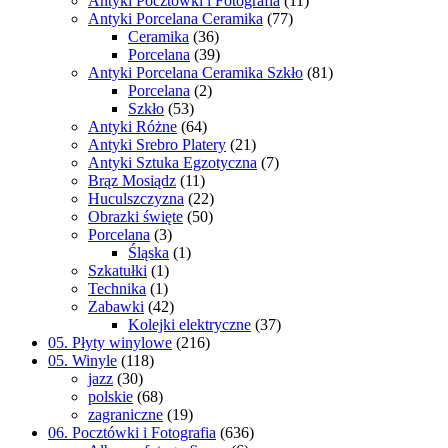
Antyki Pocztówki i Fotografia
(11)
Antyki Porcelana Ceramika
(77)
Ceramika
(36)
Porcelana
(39)
Antyki Porcelana Ceramika Szkło
(81)
Porcelana
(2)
Szkło
(53)
Antyki Różne
(64)
Antyki Srebro Platery
(21)
Antyki Sztuka Egzotyczna
(7)
Brąz Mosiądz
(11)
Huculszczyzna
(22)
Obrazki święte
(50)
Porcelana
(3)
Śląska
(1)
Szkatułki
(1)
Technika
(1)
Zabawki
(42)
Kolejki elektryczne
(37)
05. Płyty winylowe
(216)
05. Winyle
(118)
jazz
(30)
polskie
(68)
zagraniczne
(19)
06. Pocztówki i Fotografia
(636)