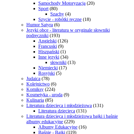
Samochody Motoryzacja
(20)
Sport
(80)
Szachy
(4)
Szycie - robótki ręczne
(18)
Humor Satyra
(6)
Języki obce - literatura w oryginale słowniki
podręczniki
(193)
Angielski
(126)
Francuski
(9)
Hiszpański
(1)
Inne języki
(34)
słowniki
(13)
Niemiecki
(17)
Rosyjski
(5)
Judaica
(78)
Kolejnictwo
(6)
Komiksy
(224)
Kosmetyka - uroda
(9)
Kulinaria
(85)
Literatura dziecięca i młodzieżowa
(131)
Literatura dziecięca
(131)
Literatura dziecięca i młodzieżowa bajki i baśnie
albumy edukacyjne
(229)
Albumy Edukacyjne
(16)
Baśnie - Bajki
(119)