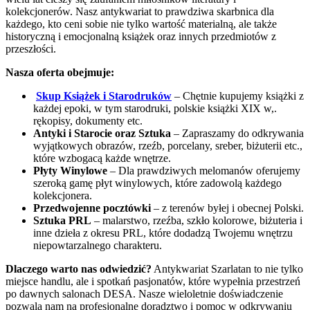
kolekcjonerów. Nasz antykwariat to prawdziwa skarbnica dla
każdego, kto ceni sobie nie tylko wartość materialną, ale także
historyczną i emocjonalną książek oraz innych przedmiotów z
przeszłości.
Nasza oferta obejmuje:
Skup Książek i Starodruków
– Chętnie kupujemy książki z
każdej epoki, w tym starodruki, polskie książki XIX w,.
rękopisy, dokumenty etc.
Antyki i Starocie oraz Sztuka
– Zapraszamy do odkrywania
wyjątkowych obrazów, rzeźb, porcelany, sreber, biżuterii etc.,
które wzbogacą każde wnętrze.
Płyty Winylowe
– Dla prawdziwych melomanów oferujemy
szeroką gamę płyt winylowych, które zadowolą każdego
kolekcjonera.
Przedwojenne pocztówki
– z terenów byłej i obecnej Polski.
Sztuka PRL
– malarstwo, rzeźba, szkło kolorowe, biżuteria i
inne dzieła z okresu PRL, które dodadzą Twojemu wnętrzu
niepowtarzalnego charakteru.
Dlaczego warto nas odwiedzić?
Antykwariat Szarlatan to nie tylko
miejsce handlu, ale i spotkań pasjonatów, które wypełnia przestrzeń
po dawnych salonach DESA. Nasze wieloletnie doświadczenie
pozwala nam na profesjonalne doradztwo i pomoc w odkrywaniu