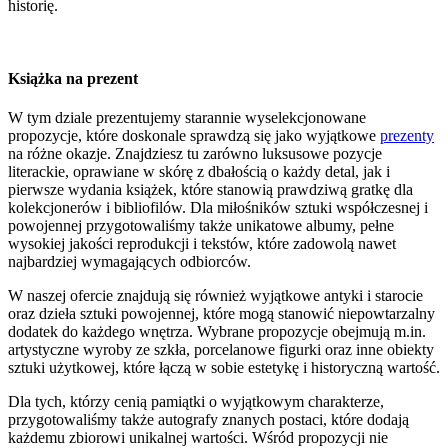
historię.
Książka na prezent
W tym dziale prezentujemy starannie wyselekcjonowane
propozycje, które doskonale sprawdzą się jako wyjątkowe
prezenty
na różne okazje. Znajdziesz tu zarówno luksusowe pozycje
literackie, oprawiane w skórę z dbałością o każdy detal, jak i
pierwsze wydania książek, które stanowią prawdziwą gratkę dla
kolekcjonerów i bibliofilów. Dla miłośników sztuki współczesnej i
powojennej przygotowaliśmy także unikatowe albumy, pełne
wysokiej jakości reprodukcji i tekstów, które zadowolą nawet
najbardziej wymagających odbiorców.
W naszej ofercie znajdują się również wyjątkowe antyki i starocie
oraz dzieła sztuki powojennej, które mogą stanowić niepowtarzalny
dodatek do każdego wnętrza. Wybrane propozycje obejmują m.in.
artystyczne wyroby ze szkła, porcelanowe figurki oraz inne obiekty
sztuki użytkowej, które łączą w sobie estetykę i historyczną wartość.
Dla tych, którzy cenią pamiątki o wyjątkowym charakterze,
przygotowaliśmy także autografy znanych postaci, które dodają
każdemu zbiorowi unikalnej wartości. Wśród propozycji nie