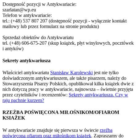
Dostępność pozycji w Antykwariacie:
szarlatan@wp.eu
Telefon w antykwariacie:
tel.: (+48) 537 807 207 (dostępność pozycji - wyłącznie kontakt
mailowy lub przez formularz na stronie produktu)
Sprzedaż obiektów do Antykwariatu
tel. (+48) 606-675-207 (skup książek, płyt winylowych, pocztówek
i antyków)
Sekrety antykwariusza
Właściciel antykwariatu
Stanisław Karolewski
jest nie tylko
doświadczonym antykwariuszem, ale także pisarzem, należy do
Stowarzyszenia Pisarzy Polskich, opublikował kilka książek dwie z
nich dotyczą pracy w antykwariacie, najnowsza – świetnie przyjęta
przez czytelników i recenzentów:
Sekrety antykwariusza. Czy w
raju pachnie kurzem?
RZEŹBA POŚWIĘCONA MIŁOŚNIKOM/OFIAROM
KSIAŻEK
W antykwariacie znajduje się pierwsza w świecie
rzeźba
poświęcona ofiarom oraz miłośnikom książek
. Zapraszamy do