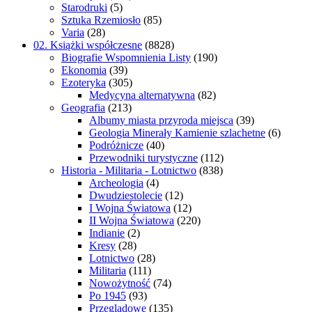
Starodruki
(5)
Sztuka Rzemiosło
(85)
Varia
(28)
02. Książki współczesne
(8828)
Biografie Wspomnienia Listy
(190)
Ekonomia
(39)
Ezoteryka
(305)
Medycyna alternatywna
(82)
Geografia
(213)
Albumy miasta przyroda miejsca
(39)
Geologia Minerały Kamienie szlachetne
(6)
Podróżnicze
(40)
Przewodniki turystyczne
(112)
Historia - Militaria - Lotnictwo
(838)
Archeologia
(4)
Dwudziestolecie
(12)
I Wojna Światowa
(12)
II Wojna Światowa
(220)
Indianie
(2)
Kresy
(28)
Lotnictwo
(28)
Militaria
(111)
Nowożytność
(74)
Po 1945
(93)
Przeglądowe
(135)