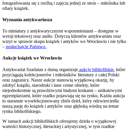
fotografowania się z rzeźbą i zajęcia jednej ze stron – miłośnika lub
ofiary książek.
Wyznania antykwariusza
To miniatury z antykwarycznymi wspomnieniami – dostępne w
wersji tekstowej oraz audio. Dotyczą klientów antykwariatu oraz
wizyt w sprawie skupu książek i antyków we Wrocławiu i nie tylko
–
posłuchajcie Państwo.
Aukcje książek we Wrocławiu
Antykwariat Szarlatan z dumą organizuje
aukcje bibliofilskie
, które
przyciągają kolekcjonerów i miłośników literatury z całej Polski
oraz zagranicy. Nasze aukcje stanowią wyjątkową okazję, by
zdobyć książki, starodruki i inne cenne obiekty, które
niejednokrotnie są prawdziwymi białymi krukami – unikatowymi
egzemplarzami, które rzadko pojawiają się na rynku. Każda aukcja
to starannie wyselekcjonowany zbiór dzieł, który odzwierciedla
naszą pasję do książek i antyków oraz głęboką wiedzę na temat
rynku bibliofilskiego.
W ramach aukcji bibliofilskich oferujemy dzieła o wyjątkowej
wartości historycznej, literackiej i artystycznej, w tym rzadkie