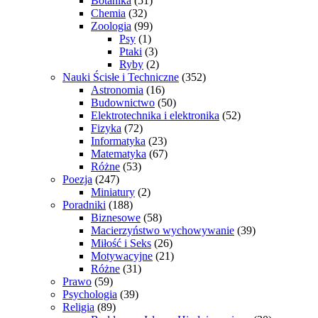
Botanika
(51)
Chemia
(32)
Zoologia
(99)
Psy
(1)
Ptaki
(3)
Ryby
(2)
Nauki Ścisłe i Techniczne
(352)
Astronomia
(16)
Budownictwo
(50)
Elektrotechnika i elektronika
(52)
Fizyka
(72)
Informatyka
(23)
Matematyka
(67)
Różne
(53)
Poezja
(247)
Miniatury
(2)
Poradniki
(188)
Biznesowe
(58)
Macierzyństwo wychowywanie
(39)
Miłość i Seks
(26)
Motywacyjne
(21)
Różne
(31)
Prawo
(59)
Psychologia
(39)
Religia
(89)