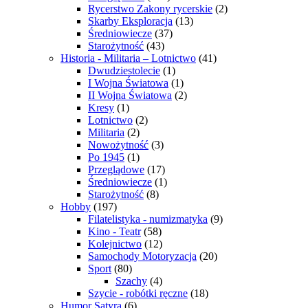
Rycerstwo Zakony rycerskie
(2)
Skarby Eksploracja
(13)
Średniowiecze
(37)
Starożytność
(43)
Historia - Militaria – Lotnictwo
(41)
Dwudziestolecie
(1)
I Wojna Światowa
(1)
II Wojna Światowa
(2)
Kresy
(1)
Lotnictwo
(2)
Militaria
(2)
Nowożytność
(3)
Po 1945
(1)
Przeglądowe
(17)
Średniowiecze
(1)
Starożytność
(8)
Hobby
(197)
Filatelistyka - numizmatyka
(9)
Kino - Teatr
(58)
Kolejnictwo
(12)
Samochody Motoryzacja
(20)
Sport
(80)
Szachy
(4)
Szycie - robótki ręczne
(18)
Humor Satyra
(6)