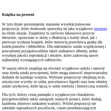
Książka na prezent
W tym dziale prezentujemy starannie wyselekcjonowane
propozycje, które doskonale sprawdzą się jako wyjątkowe
prezenty
na różne okazje. Znajdziesz tu zarówno luksusowe pozycje
literackie, oprawiane w skórę z dbałością o każdy detal, jak i
pierwsze wydania książek, które stanowią prawdziwą gratkę dla
kolekcjonerów i bibliofilów. Dla miłośników sztuki współczesnej i
powojennej przygotowaliśmy także unikatowe albumy, pełne
wysokiej jakości reprodukcji i tekstów, które zadowolą nawet
najbardziej wymagających odbiorców.
W naszej ofercie znajdują się również wyjątkowe antyki i starocie
oraz dzieła sztuki powojennej, które mogą stanowić niepowtarzalny
dodatek do każdego wnętrza. Wybrane propozycje obejmują m.in.
artystyczne wyroby ze szkła, porcelanowe figurki oraz inne obiekty
sztuki użytkowej, które łączą w sobie estetykę i historyczną wartość.
Dla tych, którzy cenią pamiątki o wyjątkowym charakterze,
przygotowaliśmy także autografy znanych postaci, które dodają
każdemu zbiorowi unikalnej wartości. Wśród propozycji nie
zabrakło najrzadszych pocztówek, często przedstawiających