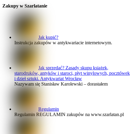
Zakupy w Szarlatanie
Jak kupić?
Instrukcja zakupów w antykwariacie internetowym.
Jak sprzedać? Zasady skupu książek,
starodruków, antyków i staroci, płyt winylowych, pocztówek
i dzieł sztuki. Antykwariat Wrocław
Nazywam się Stanisław Karolewski – dorastałem
Regulamin
Regulamin REGULAMIN zakupów na www.szarlatan.pl