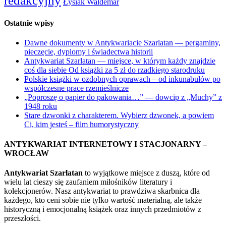
redakcyjny
Łysiak Waldemar
Ostatnie wpisy
Dawne dokumenty w Antykwariacie Szarlatan — pergaminy,
pieczęcie, dyplomy i świadectwa historii
Antykwariat Szarlatan — miejsce, w którym każdy znajdzie
coś dla siebie Od książki za 5 zł do rzadkiego starodruku
Polskie książki w ozdobnych oprawach – od inkunabułów po
współczesne prace rzemieślnicze
„Poproszę o papier do pakowania…” — dowcip z „Muchy” z
1948 roku
Stare dzwonki z charakterem. Wybierz dzwonek, a powiem
Ci, kim jesteś – film humorystyczny
ANTYKWARIAT INTERNETOWY I STACJONARNY –
WROCŁAW
Antykwariat Szarlatan
to wyjątkowe miejsce z duszą, które od
wielu lat cieszy się zaufaniem miłośników literatury i
kolekcjonerów. Nasz antykwariat to prawdziwa skarbnica dla
każdego, kto ceni sobie nie tylko wartość materialną, ale także
historyczną i emocjonalną książek oraz innych przedmiotów z
przeszłości.