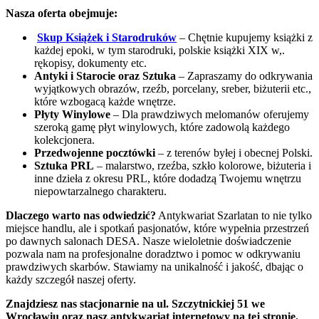
Nasza oferta obejmuje:
Skup Książek i Starodruków
– Chętnie kupujemy książki z
każdej epoki, w tym starodruki, polskie książki XIX w,.
rękopisy, dokumenty etc.
Antyki i Starocie oraz Sztuka
– Zapraszamy do odkrywania
wyjątkowych obrazów, rzeźb, porcelany, sreber, biżuterii etc.,
które wzbogacą każde wnętrze.
Płyty Winylowe
– Dla prawdziwych melomanów oferujemy
szeroką gamę płyt winylowych, które zadowolą każdego
kolekcjonera.
Przedwojenne pocztówki
– z terenów byłej i obecnej Polski.
Sztuka PRL
– malarstwo, rzeźba, szkło kolorowe, biżuteria i
inne dzieła z okresu PRL, które dodadzą Twojemu wnętrzu
niepowtarzalnego charakteru.
Dlaczego warto nas odwiedzić?
Antykwariat Szarlatan to nie tylko
miejsce handlu, ale i spotkań pasjonatów, które wypełnia przestrzeń
po dawnych salonach DESA. Nasze wieloletnie doświadczenie
pozwala nam na profesjonalne doradztwo i pomoc w odkrywaniu
prawdziwych skarbów. Stawiamy na unikalność i jakość, dbając o
każdy szczegół naszej oferty.
Znajdziesz nas stacjonarnie na ul. Szczytnickiej 51 we
Wrocławiu oraz nasz antykwariat internetowy na tej stronie.