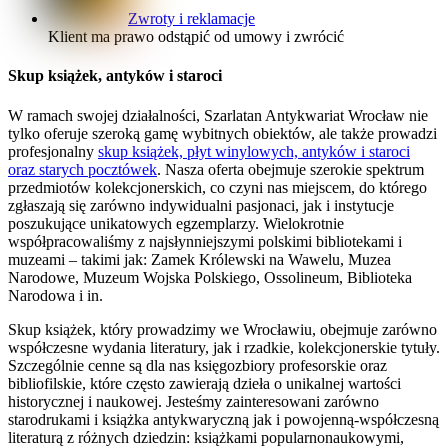
Zwroty i reklamacje
Klient ma prawo odstąpić od umowy i zwrócić
Skup książek, antyków i staroci
W ramach swojej działalności, Szarlatan Antykwariat Wrocław nie
tylko oferuje szeroką gamę wybitnych obiektów, ale także prowadzi
profesjonalny
skup książek, płyt winylowych, antyków i staroci
oraz starych pocztówek
. Nasza oferta obejmuje szerokie spektrum
przedmiotów kolekcjonerskich, co czyni nas miejscem, do którego
zgłaszają się zarówno indywidualni pasjonaci, jak i instytucje
poszukujące unikatowych egzemplarzy. Wielokrotnie
współpracowaliśmy z najsłynniejszymi polskimi bibliotekami i
muzeami – takimi jak: Zamek Królewski na Wawelu, Muzea
Narodowe, Muzeum Wojska Polskiego, Ossolineum, Biblioteka
Narodowa i in.
Skup książek, który prowadzimy we Wrocławiu, obejmuje zarówno
współczesne wydania literatury, jak i rzadkie, kolekcjonerskie tytuły.
Szczególnie cenne są dla nas księgozbiory profesorskie oraz
bibliofilskie, które często zawierają dzieła o unikalnej wartości
historycznej i naukowej. Jesteśmy zainteresowani zarówno
starodrukami i książka antykwaryczną jak i powojenną-współczesną
literaturą z różnych dziedzin: książkami popularnonaukowymi,