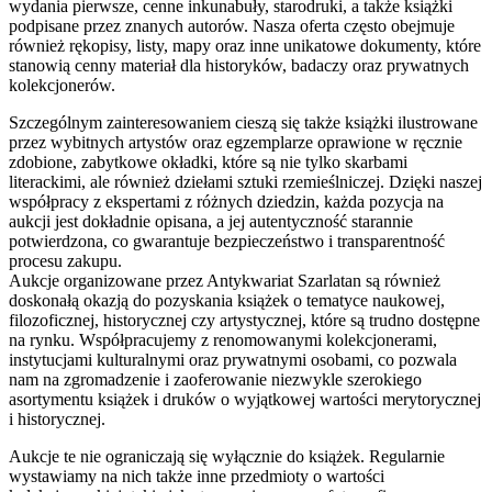
wydania pierwsze, cenne inkunabuły, starodruki, a także książki
podpisane przez znanych autorów. Nasza oferta często obejmuje
również rękopisy, listy, mapy oraz inne unikatowe dokumenty, które
stanowią cenny materiał dla historyków, badaczy oraz prywatnych
kolekcjonerów.
Szczególnym zainteresowaniem cieszą się także książki ilustrowane
przez wybitnych artystów oraz egzemplarze oprawione w ręcznie
zdobione, zabytkowe okładki, które są nie tylko skarbami
literackimi, ale również dziełami sztuki rzemieślniczej. Dzięki naszej
współpracy z ekspertami z różnych dziedzin, każda pozycja na
aukcji jest dokładnie opisana, a jej autentyczność starannie
potwierdzona, co gwarantuje bezpieczeństwo i transparentność
procesu zakupu.
Aukcje organizowane przez Antykwariat Szarlatan są również
doskonałą okazją do pozyskania książek o tematyce naukowej,
filozoficznej, historycznej czy artystycznej, które są trudno dostępne
na rynku. Współpracujemy z renomowanymi kolekcjonerami,
instytucjami kulturalnymi oraz prywatnymi osobami, co pozwala
nam na zgromadzenie i zaoferowanie niezwykle szerokiego
asortymentu książek i druków o wyjątkowej wartości merytorycznej
i historycznej.
Aukcje te nie ograniczają się wyłącznie do książek. Regularnie
wystawiamy na nich także inne przedmioty o wartości