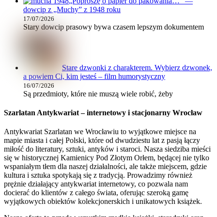
„Poproszę o papier do pakowania…” —
dowcip z „Muchy” z 1948 roku
17/07/2026
Stary dowcip prasowy bywa czasem lepszym dokumentem
Stare dzwonki z charakterem. Wybierz dzwonek,
a powiem Ci, kim jesteś – film humorystyczny
16/07/2026
Są przedmioty, które nie muszą wiele robić, żeby
Szarlatan Antykwariat – internetowy i stacjonarny Wrocław
Antykwariat Szarlatan we Wrocławiu to wyjątkowe miejsce na
mapie miasta i całej Polski, które od dwudziestu lat z pasją łączy
miłość do literatury, sztuki, antyków i staroci. Nasza siedziba mieści
się w historycznej Kamienicy Pod Złotym Orłem, będącej nie tylko
wspaniałym tłem dla naszej działalności, ale także miejscem, gdzie
kultura i sztuka spotykają się z tradycją. Prowadzimy również
prężnie działający antykwariat internetowy, co pozwala nam
docierać do klientów z całego świata, oferując szeroką gamę
wyjątkowych obiektów kolekcjonerskich i unikatowych książek.