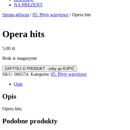
NA PREZENT
Strona główna
/
05. Płyty winylowe
/ Opera hits
Opera hits
5,00
zł
Brak w magazynie
SKU:
066574.
Kategoria:
05. Płyty winylowe
Opis
Opis
Opera hits,
Podobne produkty