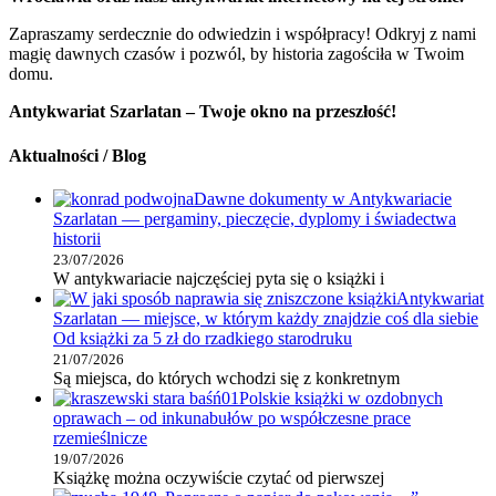
Zapraszamy serdecznie do odwiedzin i współpracy! Odkryj z nami
magię dawnych czasów i pozwól, by historia zagościła w Twoim
domu.
Antykwariat Szarlatan – Twoje okno na przeszłość!
Aktualności / Blog
Dawne dokumenty w Antykwariacie
Szarlatan — pergaminy, pieczęcie, dyplomy i świadectwa
historii
23/07/2026
W antykwariacie najczęściej pyta się o książki i
Antykwariat
Szarlatan — miejsce, w którym każdy znajdzie coś dla siebie
Od książki za 5 zł do rzadkiego starodruku
21/07/2026
Są miejsca, do których wchodzi się z konkretnym
Polskie książki w ozdobnych
oprawach – od inkunabułów po współczesne prace
rzemieślnicze
19/07/2026
Książkę można oczywiście czytać od pierwszej