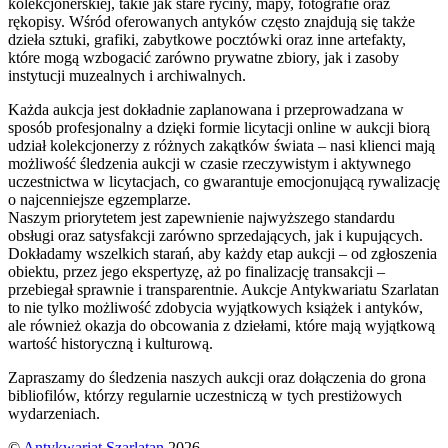
kolekcjonerskiej, takie jak stare ryciny, mapy, fotografie oraz
rękopisy. Wśród oferowanych antyków często znajdują się także
dzieła sztuki, grafiki, zabytkowe pocztówki oraz inne artefakty,
które mogą wzbogacić zarówno prywatne zbiory, jak i zasoby
instytucji muzealnych i archiwalnych.
Każda aukcja jest dokładnie zaplanowana i przeprowadzana w
sposób profesjonalny a dzięki formie licytacji online w aukcji biorą
udział kolekcjonerzy z różnych zakątków świata – nasi klienci mają
możliwość śledzenia aukcji w czasie rzeczywistym i aktywnego
uczestnictwa w licytacjach, co gwarantuje emocjonującą rywalizację
o najcenniejsze egzemplarze.
Naszym priorytetem jest zapewnienie najwyższego standardu
obsługi oraz satysfakcji zarówno sprzedających, jak i kupujących.
Dokładamy wszelkich starań, aby każdy etap aukcji – od zgłoszenia
obiektu, przez jego ekspertyzę, aż po finalizację transakcji –
przebiegał sprawnie i transparentnie. Aukcje Antykwariatu Szarlatan
to nie tylko możliwość zdobycia wyjątkowych książek i antyków,
ale również okazja do obcowania z dziełami, które mają wyjątkową
wartość historyczną i kulturową.
Zapraszamy do śledzenia naszych aukcji oraz dołączenia do grona
bibliofilów, którzy regularnie uczestniczą w tych prestiżowych
wydarzeniach.
©
Antykwariat Szarlatan
2026