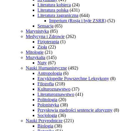
Literatura kobieca
(24)
Literatura polska
(431)
Literatura zagraniczna
(644)
Imperium (Rosja i byłe ZSRR)
(52)
Sensacja
(65)
Marynistyka
(85)
Medycyna i Zdrowie
(262)
Fizjoterapia
(1)
Zioła
(22)
Mitologie
(21)
Muzykalia
(145)
Nuty
(67)
Nauki Humanistyczne
(492)
Antropologia
(6)
Encyklopedie Powszechne Leksykony
(8)
Filozofia
(218)
Kulturoznawstwo
(37)
Literaturoznawstwo
(41)
Politologia
(20)
Polonistyka
(38)
Przysłowia mądrości sentencje aforyzmy
(8)
Socjologia
(36)
Nauki Przyrodnicze
(221)
Biologia
(38)