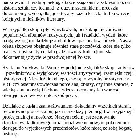
naukowymi, literaturą piękną, a także książkami z zakresu filozofii,
historii, sztuki czy techniki. Z dużym szacunkiem i precyzją
dokonujemy wycen, dbając o to, aby każda książka trafiła w ręce
kolejnych miłośników literatury.
W przypadku skupu płyt winylowych, poszukujemy zarówno
popularnych albumów muzycznych, jak i rzadkich wydań, które
mogą wzbogacić kolekcje audiofilów i pasjonatów muzyki. Nasza
oferta skupowa obejmuje również stare pocztówki, które nie tylko
mają wartość sentymentalną, ale również kolekcjonerską,
dokumentując życie w przedwojennej Polsce.
Szarlatan Antykwariat Wrocław podejmuje się także skupu antyków
– przedmiotów o wyjątkowej wartości artystycznej, rzemieślniczej i
historycznej. Niezależnie od tego, czy są to wyroby artystyczne z
PRL czy osiemnastowieczna porcelana, obrazy, czy inne starocie, z
wielką starannością i fachową wiedzą oceniamy ich wartość,
oferując uczciwe warunki współpracy.
Działając z pasją i zaangażowaniem, dokładamy wszelkich starań,
by zarówno proces skupu, jak i sprzedaży przebiegał w przyjaznej i
profesjonalnej atmosferze. Naszym celem jest zachowanie
dziedzictwa kulturowego oraz umożliwienie nowym pokoleniom
dostępu do wyjątkowych przedmiotów, które niosą ze sobą bogatą
historię.