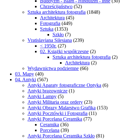
Buddyzm - Islam - Hinduizm - inne
(30)
Chrześcijaństwo
(52)
Sztuka architektura fotografia
(1848)
Architektura
(45)
Fotografia
(449)
Sztuka
(1353)
Szkło
(7)
Vratislaviana Silesiana
(239)
< 1950r.
(27)
02. Książki współczesne
(2)
Sztuka architektura fotografia
(2)
Architektura
(2)
Wydawnictwa podziemne
(66)
03. Mapy
(40)
04. Antyki
(567)
Antyki Aparaty fotograficzne Optyka
(6)
Antyki brązownicze
(1)
Antyki Lampy
(5)
Antyki Militaria oraz ordery
(23)
Antyki Obrazy Malarstwo Grafika
(153)
Antyki Pocztówki i Fotografia
(11)
Antyki Porcelana Ceramika
(77)
Ceramika
(36)
Porcelana
(39)
Antyki Porcelana Ceramika Szkło
(81)