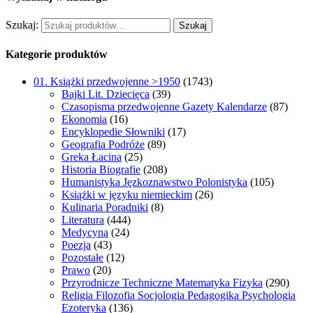
Szukaj:
Szukaj
Kategorie produktów
01. Książki przedwojenne >1950
(1743)
Bajki Lit. Dziecięca
(39)
Czasopisma przedwojenne Gazety Kalendarze
(87)
Ekonomia
(16)
Encyklopedie Słowniki
(17)
Geografia Podróże
(89)
Greka Łacina
(25)
Historia Biografie
(208)
Humanistyka Jęzkoznawstwo Polonistyka
(105)
Książki w języku niemieckim
(26)
Kulinaria Poradniki
(8)
Literatura
(444)
Medycyna
(24)
Poezja
(43)
Pozostałe
(12)
Prawo
(20)
Przyrodnicze Techniczne Matematyka Fizyka
(290)
Religia Filozofia Socjologia Pedagogika Psychologia
Ezoteryka
(136)