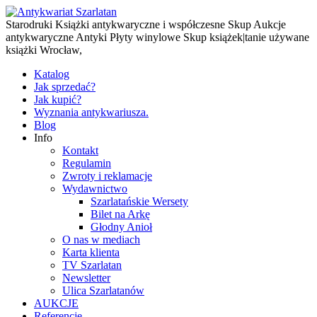
Starodruki Książki antykwaryczne i współczesne Skup Aukcje
antykwaryczne Antyki Płyty winylowe Skup książek|tanie używane
książki Wrocław,
Katalog
Jak sprzedać?
Jak kupić?
Wyznania antykwariusza.
Blog
Info
Kontakt
Regulamin
Zwroty i reklamacje
Wydawnictwo
Szarlatańskie Wersety
Bilet na Arkę
Głodny Anioł
O nas w mediach
Karta klienta
TV Szarlatan
Newsletter
Ulica Szarlatanów
AUKCJE
Referencje