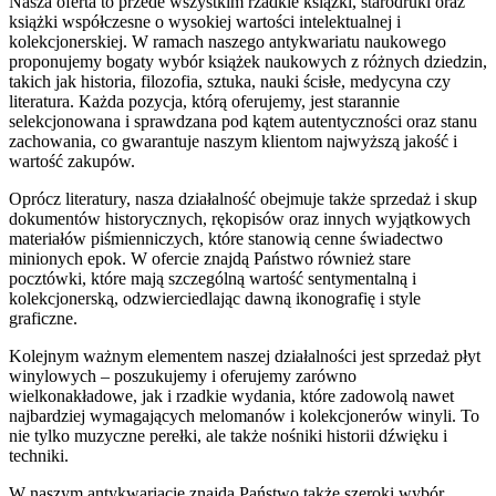
Nasza oferta to przede wszystkim rzadkie książki, starodruki oraz
książki współczesne o wysokiej wartości intelektualnej i
kolekcjonerskiej. W ramach naszego antykwariatu naukowego
proponujemy bogaty wybór książek naukowych z różnych dziedzin,
takich jak historia, filozofia, sztuka, nauki ścisłe, medycyna czy
literatura. Każda pozycja, którą oferujemy, jest starannie
selekcjonowana i sprawdzana pod kątem autentyczności oraz stanu
zachowania, co gwarantuje naszym klientom najwyższą jakość i
wartość zakupów.
Oprócz literatury, nasza działalność obejmuje także sprzedaż i skup
dokumentów historycznych, rękopisów oraz innych wyjątkowych
materiałów piśmienniczych, które stanowią cenne świadectwo
minionych epok. W ofercie znajdą Państwo również stare
pocztówki, które mają szczególną wartość sentymentalną i
kolekcjonerską, odzwierciedlając dawną ikonografię i style
graficzne.
Kolejnym ważnym elementem naszej działalności jest sprzedaż płyt
winylowych – poszukujemy i oferujemy zarówno
wielkonakładowe, jak i rzadkie wydania, które zadowolą nawet
najbardziej wymagających melomanów i kolekcjonerów winyli. To
nie tylko muzyczne perełki, ale także nośniki historii dźwięku i
techniki.
W naszym antykwariacie znajdą Państwo także szeroki wybór