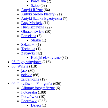
Porcelana
(2)
Szkło
(53)
Antyki Różne
(64)
Antyki Srebro Platery
(21)
Antyki Sztuka Egzotyczna
(7)
Brąz Mosiądz
(11)
Huculszczyzna
(22)
Obrazki święte
(50)
Porcelana
(3)
Śląska
(1)
Szkatułki
(1)
Technika
(1)
Zabawki
(42)
Kolejki elektryczne
(37)
05. Płyty winylowe
(216)
05. Winyle
(118)
jazz
(30)
polskie
(68)
zagraniczne
(19)
06. Pocztówki i Fotografia
(636)
Albumy fotograficzne
(6)
Fotografia
(188)
Pocztówka
(10)
Pocztówki
(365)
Dzieci
(1)