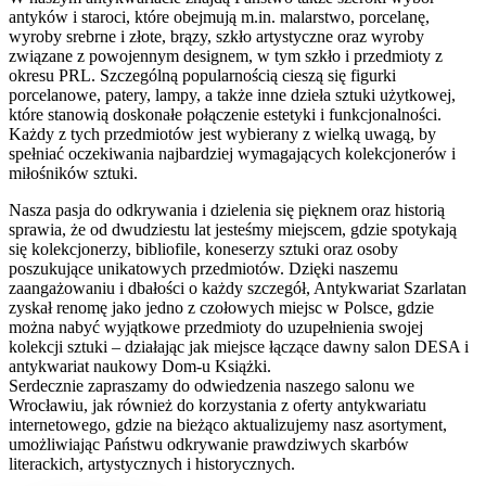
antyków i staroci, które obejmują m.in. malarstwo, porcelanę,
wyroby srebrne i złote, brązy, szkło artystyczne oraz wyroby
związane z powojennym designem, w tym szkło i przedmioty z
okresu PRL. Szczególną popularnością cieszą się figurki
porcelanowe, patery, lampy, a także inne dzieła sztuki użytkowej,
które stanowią doskonałe połączenie estetyki i funkcjonalności.
Każdy z tych przedmiotów jest wybierany z wielką uwagą, by
spełniać oczekiwania najbardziej wymagających kolekcjonerów i
miłośników sztuki.
Nasza pasja do odkrywania i dzielenia się pięknem oraz historią
sprawia, że od dwudziestu lat jesteśmy miejscem, gdzie spotykają
się kolekcjonerzy, bibliofile, koneserzy sztuki oraz osoby
poszukujące unikatowych przedmiotów. Dzięki naszemu
zaangażowaniu i dbałości o każdy szczegół, Antykwariat Szarlatan
zyskał renomę jako jedno z czołowych miejsc w Polsce, gdzie
można nabyć wyjątkowe przedmioty do uzupełnienia swojej
kolekcji sztuki – działając jak miejsce łączące dawny salon DESA i
antykwariat naukowy Dom-u Książki.
Serdecznie zapraszamy do odwiedzenia naszego salonu we
Wrocławiu, jak również do korzystania z oferty antykwariatu
internetowego, gdzie na bieżąco aktualizujemy nasz asortyment,
umożliwiając Państwu odkrywanie prawdziwych skarbów
literackich, artystycznych i historycznych.