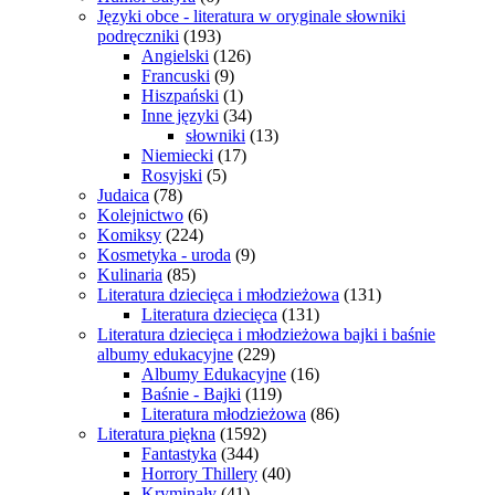
Języki obce - literatura w oryginale słowniki
podręczniki
(193)
Angielski
(126)
Francuski
(9)
Hiszpański
(1)
Inne języki
(34)
słowniki
(13)
Niemiecki
(17)
Rosyjski
(5)
Judaica
(78)
Kolejnictwo
(6)
Komiksy
(224)
Kosmetyka - uroda
(9)
Kulinaria
(85)
Literatura dziecięca i młodzieżowa
(131)
Literatura dziecięca
(131)
Literatura dziecięca i młodzieżowa bajki i baśnie
albumy edukacyjne
(229)
Albumy Edukacyjne
(16)
Baśnie - Bajki
(119)
Literatura młodzieżowa
(86)
Literatura piękna
(1592)
Fantastyka
(344)
Horrory Thillery
(40)
Kryminały
(41)