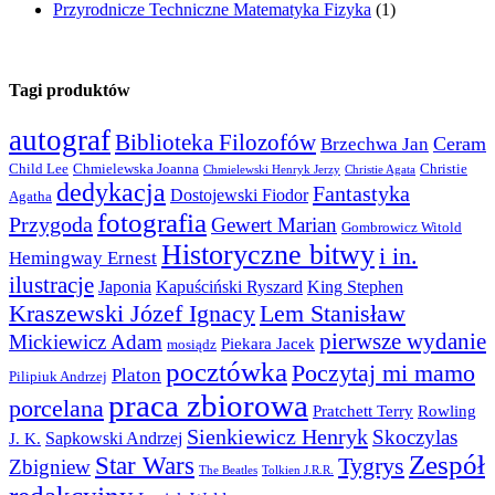
Przyrodnicze Techniczne Matematyka Fizyka
(1)
Tagi produktów
autograf
Biblioteka Filozofów
Ceram
Brzechwa Jan
Child Lee
Chmielewska Joanna
Christie
Chmielewski Henryk Jerzy
Christie Agata
dedykacja
Fantastyka
Dostojewski Fiodor
Agatha
fotografia
Przygoda
Gewert Marian
Gombrowicz Witold
Historyczne bitwy
i in.
Hemingway Ernest
ilustracje
Japonia
Kapuściński Ryszard
King Stephen
Kraszewski Józef Ignacy
Lem Stanisław
pierwsze wydanie
Mickiewicz Adam
Piekara Jacek
mosiądz
pocztówka
Poczytaj mi mamo
Platon
Pilipiuk Andrzej
praca zbiorowa
porcelana
Pratchett Terry
Rowling
Sienkiewicz Henryk
Skoczylas
Sapkowski Andrzej
J. K.
Zespół
Star Wars
Tygrys
Zbigniew
The Beatles
Tolkien J.R.R.