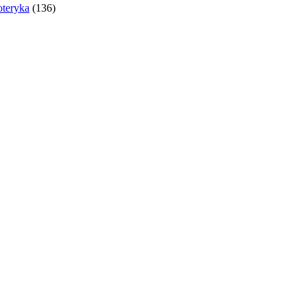
oteryka
(136)