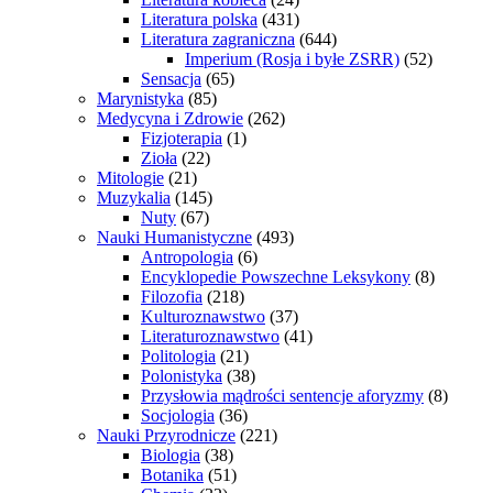
Literatura polska
(431)
Literatura zagraniczna
(644)
Imperium (Rosja i byłe ZSRR)
(52)
Sensacja
(65)
Marynistyka
(85)
Medycyna i Zdrowie
(262)
Fizjoterapia
(1)
Zioła
(22)
Mitologie
(21)
Muzykalia
(145)
Nuty
(67)
Nauki Humanistyczne
(493)
Antropologia
(6)
Encyklopedie Powszechne Leksykony
(8)
Filozofia
(218)
Kulturoznawstwo
(37)
Literaturoznawstwo
(41)
Politologia
(21)
Polonistyka
(38)
Przysłowia mądrości sentencje aforyzmy
(8)
Socjologia
(36)
Nauki Przyrodnicze
(221)
Biologia
(38)
Botanika
(51)