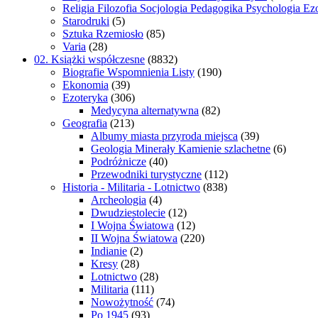
Religia Filozofia Socjologia Pedagogika Psychologia Ez
Starodruki
(5)
Sztuka Rzemiosło
(85)
Varia
(28)
02. Książki współczesne
(8832)
Biografie Wspomnienia Listy
(190)
Ekonomia
(39)
Ezoteryka
(306)
Medycyna alternatywna
(82)
Geografia
(213)
Albumy miasta przyroda miejsca
(39)
Geologia Minerały Kamienie szlachetne
(6)
Podróżnicze
(40)
Przewodniki turystyczne
(112)
Historia - Militaria - Lotnictwo
(838)
Archeologia
(4)
Dwudziestolecie
(12)
I Wojna Światowa
(12)
II Wojna Światowa
(220)
Indianie
(2)
Kresy
(28)
Lotnictwo
(28)
Militaria
(111)
Nowożytność
(74)
Po 1945
(93)