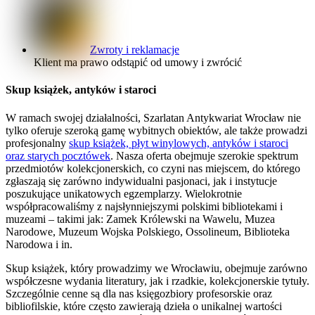
Zwroty i reklamacje
Klient ma prawo odstąpić od umowy i zwrócić
Skup książek, antyków i staroci
W ramach swojej działalności, Szarlatan Antykwariat Wrocław nie
tylko oferuje szeroką gamę wybitnych obiektów, ale także prowadzi
profesjonalny
skup książek, płyt winylowych, antyków i staroci
oraz starych pocztówek
. Nasza oferta obejmuje szerokie spektrum
przedmiotów kolekcjonerskich, co czyni nas miejscem, do którego
zgłaszają się zarówno indywidualni pasjonaci, jak i instytucje
poszukujące unikatowych egzemplarzy. Wielokrotnie
współpracowaliśmy z najsłynniejszymi polskimi bibliotekami i
muzeami – takimi jak: Zamek Królewski na Wawelu, Muzea
Narodowe, Muzeum Wojska Polskiego, Ossolineum, Biblioteka
Narodowa i in.
Skup książek, który prowadzimy we Wrocławiu, obejmuje zarówno
współczesne wydania literatury, jak i rzadkie, kolekcjonerskie tytuły.
Szczególnie cenne są dla nas księgozbiory profesorskie oraz
bibliofilskie, które często zawierają dzieła o unikalnej wartości