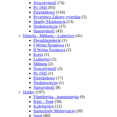
Nowożytność
(74)
Po 1945
(93)
Przeglądowe
(134)
Rycerstwo Zakony rycerskie
(2)
Skarby Eksploracja
(13)
Średniowiecze
(37)
Starożytność
(43)
Historia - Militaria – Lotnictwo
(41)
Dwudziestolecie
(1)
I Wojna Światowa
(1)
II Wojna Światowa
(2)
Kresy
(1)
Lotnictwo
(2)
Militaria
(2)
Nowożytność
(3)
Po 1945
(1)
Przeglądowe
(17)
Średniowiecze
(1)
Starożytność
(8)
Hobby
(197)
Filatelistyka - numizmatyka
(9)
Kino - Teatr
(58)
Kolejnictwo
(12)
Samochody Motoryzacja
(20)
Sport
(80)