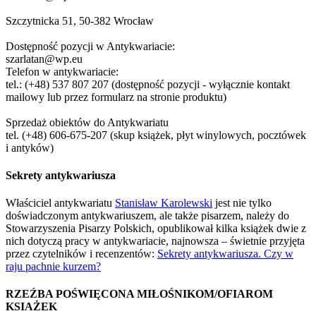
Szczytnicka 51, 50-382 Wrocław
Dostępność pozycji w Antykwariacie:
szarlatan@wp.eu
Telefon w antykwariacie:
tel.: (+48) 537 807 207 (dostępność pozycji - wyłącznie kontakt
mailowy lub przez formularz na stronie produktu)
Sprzedaż obiektów do Antykwariatu
tel. (+48) 606-675-207 (skup książek, płyt winylowych, pocztówek
i antyków)
Sekrety antykwariusza
Właściciel antykwariatu
Stanisław Karolewski
jest nie tylko
doświadczonym antykwariuszem, ale także pisarzem, należy do
Stowarzyszenia Pisarzy Polskich, opublikował kilka książek dwie z
nich dotyczą pracy w antykwariacie, najnowsza – świetnie przyjęta
przez czytelników i recenzentów:
Sekrety antykwariusza. Czy w
raju pachnie kurzem?
RZEŹBA POŚWIĘCONA MIŁOŚNIKOM/OFIAROM
KSIAŻEK