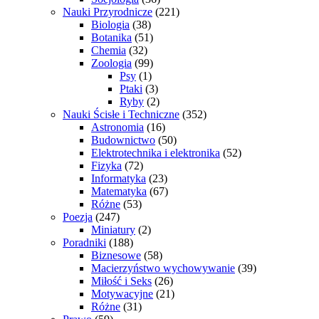
Nauki Przyrodnicze
(221)
Biologia
(38)
Botanika
(51)
Chemia
(32)
Zoologia
(99)
Psy
(1)
Ptaki
(3)
Ryby
(2)
Nauki Ścisłe i Techniczne
(352)
Astronomia
(16)
Budownictwo
(50)
Elektrotechnika i elektronika
(52)
Fizyka
(72)
Informatyka
(23)
Matematyka
(67)
Różne
(53)
Poezja
(247)
Miniatury
(2)
Poradniki
(188)
Biznesowe
(58)
Macierzyństwo wychowywanie
(39)
Miłość i Seks
(26)
Motywacyjne
(21)
Różne
(31)