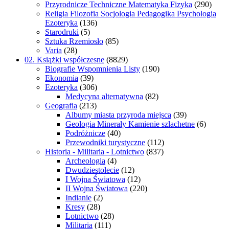
Przyrodnicze Techniczne Matematyka Fizyka
(290)
Religia Filozofia Socjologia Pedagogika Psychologia
Ezoteryka
(136)
Starodruki
(5)
Sztuka Rzemiosło
(85)
Varia
(28)
02. Książki współczesne
(8829)
Biografie Wspomnienia Listy
(190)
Ekonomia
(39)
Ezoteryka
(306)
Medycyna alternatywna
(82)
Geografia
(213)
Albumy miasta przyroda miejsca
(39)
Geologia Minerały Kamienie szlachetne
(6)
Podróżnicze
(40)
Przewodniki turystyczne
(112)
Historia - Militaria - Lotnictwo
(837)
Archeologia
(4)
Dwudziestolecie
(12)
I Wojna Światowa
(12)
II Wojna Światowa
(220)
Indianie
(2)
Kresy
(28)
Lotnictwo
(28)
Militaria
(111)