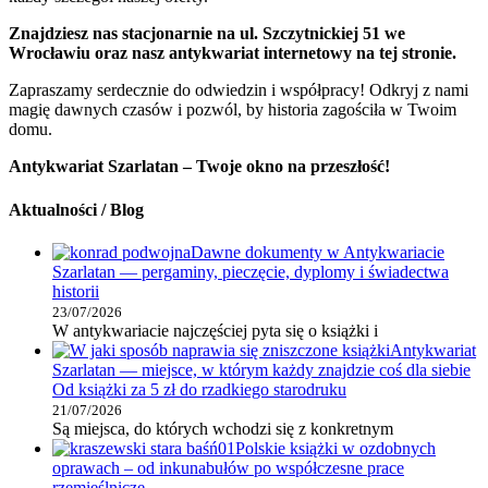
Znajdziesz nas stacjonarnie na ul. Szczytnickiej 51 we
Wrocławiu oraz nasz antykwariat internetowy na tej stronie.
Zapraszamy serdecznie do odwiedzin i współpracy! Odkryj z nami
magię dawnych czasów i pozwól, by historia zagościła w Twoim
domu.
Antykwariat Szarlatan – Twoje okno na przeszłość!
Aktualności / Blog
Dawne dokumenty w Antykwariacie
Szarlatan — pergaminy, pieczęcie, dyplomy i świadectwa
historii
23/07/2026
W antykwariacie najczęściej pyta się o książki i
Antykwariat
Szarlatan — miejsce, w którym każdy znajdzie coś dla siebie
Od książki za 5 zł do rzadkiego starodruku
21/07/2026
Są miejsca, do których wchodzi się z konkretnym
Polskie książki w ozdobnych
oprawach – od inkunabułów po współczesne prace
rzemieślnicze