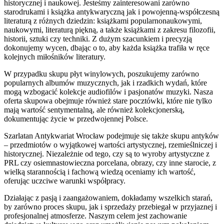
historycznej i naukowej. Jesteśmy zainteresowani zarówno
starodrukami i książka antykwaryczną jak i powojenną-współczesną
literaturą z różnych dziedzin: książkami popularnonaukowymi,
naukowymi, literaturą piękną, a także książkami z zakresu filozofii,
historii, sztuki czy techniki. Z dużym szacunkiem i precyzją
dokonujemy wycen, dbając o to, aby każda książka trafiła w ręce
kolejnych miłośników literatury.
W przypadku skupu płyt winylowych, poszukujemy zarówno
popularnych albumów muzycznych, jak i rzadkich wydań, które
mogą wzbogacić kolekcje audiofilów i pasjonatów muzyki. Nasza
oferta skupowa obejmuje również stare pocztówki, które nie tylko
mają wartość sentymentalną, ale również kolekcjonerską,
dokumentując życie w przedwojennej Polsce.
Szarlatan Antykwariat Wrocław podejmuje się także skupu antyków
– przedmiotów o wyjątkowej wartości artystycznej, rzemieślniczej i
historycznej. Niezależnie od tego, czy są to wyroby artystyczne z
PRL czy osiemnastowieczna porcelana, obrazy, czy inne starocie, z
wielką starannością i fachową wiedzą oceniamy ich wartość,
oferując uczciwe warunki współpracy.
Działając z pasją i zaangażowaniem, dokładamy wszelkich starań,
by zarówno proces skupu, jak i sprzedaży przebiegał w przyjaznej i
profesjonalnej atmosferze. Naszym celem jest zachowanie