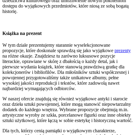
dziedzictwa kulturowego oraz umożliwienie nowym pokoleniom
dostępu do wyjątkowych przedmiotów, które niosą ze sobą bogatą
historię.
Książka na prezent
W tym dziale prezentujemy starannie wyselekcjonowane
propozycje, które doskonale sprawdzą się jako wyjątkowe
prezenty
na różne okazje. Znajdziesz tu zarówno luksusowe pozycje
literackie, oprawiane w skórę z dbałością o każdy detal, jak i
pierwsze wydania książek, które stanowią prawdziwą gratkę dla
kolekcjonerów i bibliofilów. Dla miłośników sztuki współczesnej i
powojennej przygotowaliśmy także unikatowe albumy, pełne
wysokiej jakości reprodukcji i tekstów, które zadowolą nawet
najbardziej wymagających odbiorców.
W naszej ofercie znajdują się również wyjątkowe antyki i starocie
oraz dzieła sztuki powojennej, które mogą stanowić niepowtarzalny
dodatek do każdego wnętrza. Wybrane propozycje obejmują m.in.
artystyczne wyroby ze szkła, porcelanowe figurki oraz inne obiekty
sztuki użytkowej, które łączą w sobie estetykę i historyczną wartość.
Dla tych, którzy cenią pamiątki o wyjątkowym charakterze,