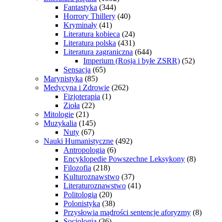
Fantastyka
(344)
Horrory Thillery
(40)
Kryminały
(41)
Literatura kobieca
(24)
Literatura polska
(431)
Literatura zagraniczna
(644)
Imperium (Rosja i byłe ZSRR)
(52)
Sensacja
(65)
Marynistyka
(85)
Medycyna i Zdrowie
(262)
Fizjoterapia
(1)
Zioła
(22)
Mitologie
(21)
Muzykalia
(145)
Nuty
(67)
Nauki Humanistyczne
(492)
Antropologia
(6)
Encyklopedie Powszechne Leksykony
(8)
Filozofia
(218)
Kulturoznawstwo
(37)
Literaturoznawstwo
(41)
Politologia
(20)
Polonistyka
(38)
Przysłowia mądrości sentencje aforyzmy
(8)
Socjologia
(36)