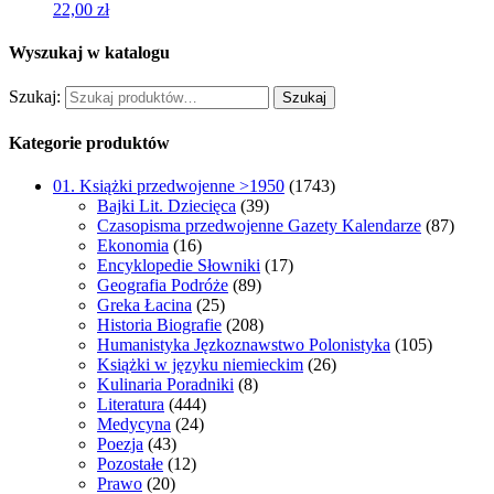
22,00
zł
Wyszukaj w katalogu
Szukaj:
Szukaj
Kategorie produktów
01. Książki przedwojenne >1950
(1743)
Bajki Lit. Dziecięca
(39)
Czasopisma przedwojenne Gazety Kalendarze
(87)
Ekonomia
(16)
Encyklopedie Słowniki
(17)
Geografia Podróże
(89)
Greka Łacina
(25)
Historia Biografie
(208)
Humanistyka Jęzkoznawstwo Polonistyka
(105)
Książki w języku niemieckim
(26)
Kulinaria Poradniki
(8)
Literatura
(444)
Medycyna
(24)
Poezja
(43)
Pozostałe
(12)
Prawo
(20)