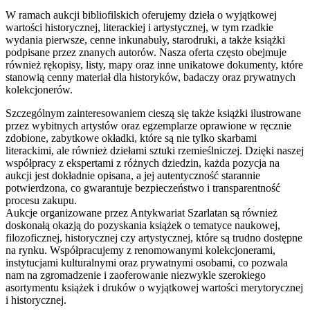
W ramach aukcji bibliofilskich oferujemy dzieła o wyjątkowej
wartości historycznej, literackiej i artystycznej, w tym rzadkie
wydania pierwsze, cenne inkunabuły, starodruki, a także książki
podpisane przez znanych autorów. Nasza oferta często obejmuje
również rękopisy, listy, mapy oraz inne unikatowe dokumenty, które
stanowią cenny materiał dla historyków, badaczy oraz prywatnych
kolekcjonerów.
Szczególnym zainteresowaniem cieszą się także książki ilustrowane
przez wybitnych artystów oraz egzemplarze oprawione w ręcznie
zdobione, zabytkowe okładki, które są nie tylko skarbami
literackimi, ale również dziełami sztuki rzemieślniczej. Dzięki naszej
współpracy z ekspertami z różnych dziedzin, każda pozycja na
aukcji jest dokładnie opisana, a jej autentyczność starannie
potwierdzona, co gwarantuje bezpieczeństwo i transparentność
procesu zakupu.
Aukcje organizowane przez Antykwariat Szarlatan są również
doskonałą okazją do pozyskania książek o tematyce naukowej,
filozoficznej, historycznej czy artystycznej, które są trudno dostępne
na rynku. Współpracujemy z renomowanymi kolekcjonerami,
instytucjami kulturalnymi oraz prywatnymi osobami, co pozwala
nam na zgromadzenie i zaoferowanie niezwykle szerokiego
asortymentu książek i druków o wyjątkowej wartości merytorycznej
i historycznej.