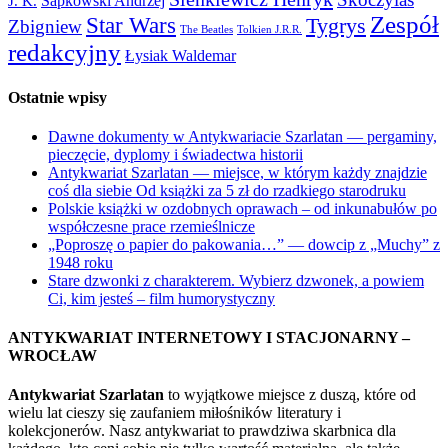
Sapkowski Andrzej
J. K.
Zespół
Star Wars
Tygrys
Zbigniew
The Beatles
Tolkien J.R.R.
redakcyjny
Łysiak Waldemar
Ostatnie wpisy
Dawne dokumenty w Antykwariacie Szarlatan — pergaminy,
pieczęcie, dyplomy i świadectwa historii
Antykwariat Szarlatan — miejsce, w którym każdy znajdzie
coś dla siebie Od książki za 5 zł do rzadkiego starodruku
Polskie książki w ozdobnych oprawach – od inkunabułów po
współczesne prace rzemieślnicze
„Poproszę o papier do pakowania…” — dowcip z „Muchy” z
1948 roku
Stare dzwonki z charakterem. Wybierz dzwonek, a powiem
Ci, kim jesteś – film humorystyczny
ANTYKWARIAT INTERNETOWY I STACJONARNY –
WROCŁAW
Antykwariat Szarlatan
to wyjątkowe miejsce z duszą, które od
wielu lat cieszy się zaufaniem miłośników literatury i
kolekcjonerów. Nasz antykwariat to prawdziwa skarbnica dla