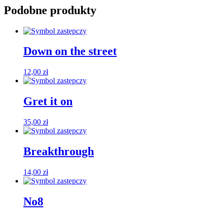
Podobne produkty
Down on the street
12,00
zł
Gret it on
35,00
zł
Breakthrough
14,00
zł
No8