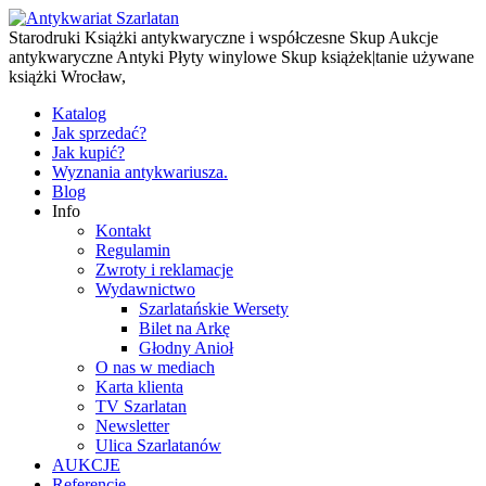
Starodruki Książki antykwaryczne i współczesne Skup Aukcje
antykwaryczne Antyki Płyty winylowe Skup książek|tanie używane
książki Wrocław,
Katalog
Jak sprzedać?
Jak kupić?
Wyznania antykwariusza.
Blog
Info
Kontakt
Regulamin
Zwroty i reklamacje
Wydawnictwo
Szarlatańskie Wersety
Bilet na Arkę
Głodny Anioł
O nas w mediach
Karta klienta
TV Szarlatan
Newsletter
Ulica Szarlatanów
AUKCJE
Referencje