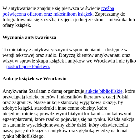
W antykwariacie znajduje się pierwsza w świecie
rzeźba
poświęcona ofiarom oraz miłośnikom książek
. Zapraszamy do
fotografowania się z rzeźbą i zajęcia jednej ze stron – miłośnika lub
ofiary książek.
Wyznania antykwariusza
To miniatury z antykwarycznymi wspomnieniami – dostępne w
wersji tekstowej oraz audio. Dotyczą klientów antykwariatu oraz
wizyt w sprawie skupu książek i antyków we Wrocławiu i nie tylko
–
posłuchajcie Państwo.
Aukcje książek we Wrocławiu
Antykwariat Szarlatan z dumą organizuje
aukcje bibliofilskie
, które
przyciągają kolekcjonerów i miłośników literatury z całej Polski
oraz zagranicy. Nasze aukcje stanowią wyjątkową okazję, by
zdobyć książki, starodruki i inne cenne obiekty, które
niejednokrotnie są prawdziwymi białymi krukami – unikatowymi
egzemplarzami, które rzadko pojawiają się na rynku. Każda aukcja
to starannie wyselekcjonowany zbiór dzieł, który odzwierciedla
naszą pasję do książek i antyków oraz głęboką wiedzę na temat
rynku bibliofilskiego.