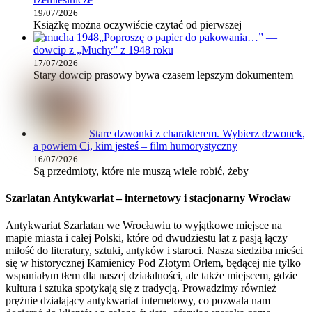
19/07/2026
Książkę można oczywiście czytać od pierwszej
„Poproszę o papier do pakowania…” —
dowcip z „Muchy” z 1948 roku
17/07/2026
Stary dowcip prasowy bywa czasem lepszym dokumentem
Stare dzwonki z charakterem. Wybierz dzwonek,
a powiem Ci, kim jesteś – film humorystyczny
16/07/2026
Są przedmioty, które nie muszą wiele robić, żeby
Szarlatan Antykwariat – internetowy i stacjonarny Wrocław
Antykwariat Szarlatan we Wrocławiu to wyjątkowe miejsce na
mapie miasta i całej Polski, które od dwudziestu lat z pasją łączy
miłość do literatury, sztuki, antyków i staroci. Nasza siedziba mieści
się w historycznej Kamienicy Pod Złotym Orłem, będącej nie tylko
wspaniałym tłem dla naszej działalności, ale także miejscem, gdzie
kultura i sztuka spotykają się z tradycją. Prowadzimy również
prężnie działający antykwariat internetowy, co pozwala nam