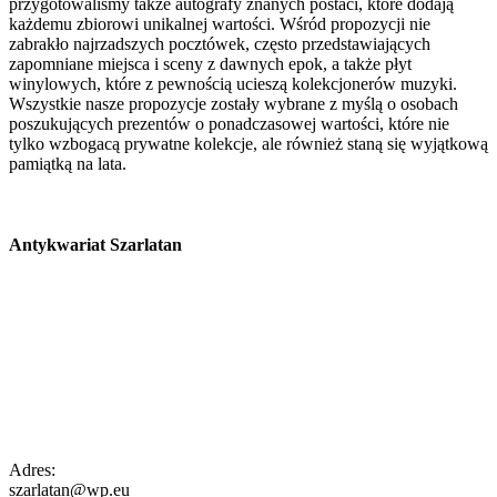
przygotowaliśmy także autografy znanych postaci, które dodają
każdemu zbiorowi unikalnej wartości. Wśród propozycji nie
zabrakło najrzadszych pocztówek, często przedstawiających
zapomniane miejsca i sceny z dawnych epok, a także płyt
winylowych, które z pewnością ucieszą kolekcjonerów muzyki.
Wszystkie nasze propozycje zostały wybrane z myślą o osobach
poszukujących prezentów o ponadczasowej wartości, które nie
tylko wzbogacą prywatne kolekcje, ale również staną się wyjątkową
pamiątką na lata.
Antykwariat Szarlatan
Adres:
szarlatan@wp.eu