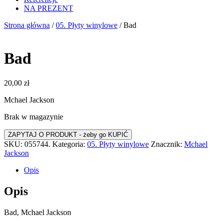
NA PREZENT
Strona główna
/
05. Płyty winylowe
/ Bad
Bad
20,00
zł
Mchael Jackson
Brak w magazynie
SKU:
055744.
Kategoria:
05. Płyty winylowe
Znacznik:
Mchael
Jackson
Opis
Opis
Bad, Mchael Jackson