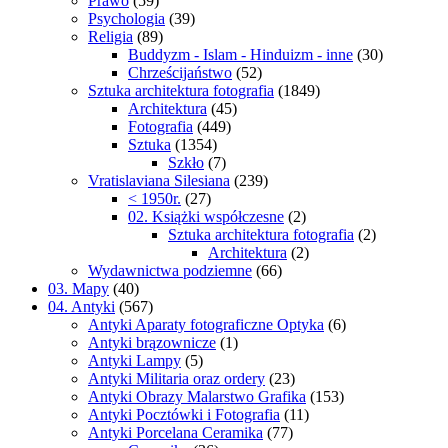
Prawo
(59)
Psychologia
(39)
Religia
(89)
Buddyzm - Islam - Hinduizm - inne
(30)
Chrześcijaństwo
(52)
Sztuka architektura fotografia
(1849)
Architektura
(45)
Fotografia
(449)
Sztuka
(1354)
Szkło
(7)
Vratislaviana Silesiana
(239)
< 1950r.
(27)
02. Książki współczesne
(2)
Sztuka architektura fotografia
(2)
Architektura
(2)
Wydawnictwa podziemne
(66)
03. Mapy
(40)
04. Antyki
(567)
Antyki Aparaty fotograficzne Optyka
(6)
Antyki brązownicze
(1)
Antyki Lampy
(5)
Antyki Militaria oraz ordery
(23)
Antyki Obrazy Malarstwo Grafika
(153)
Antyki Pocztówki i Fotografia
(11)
Antyki Porcelana Ceramika
(77)