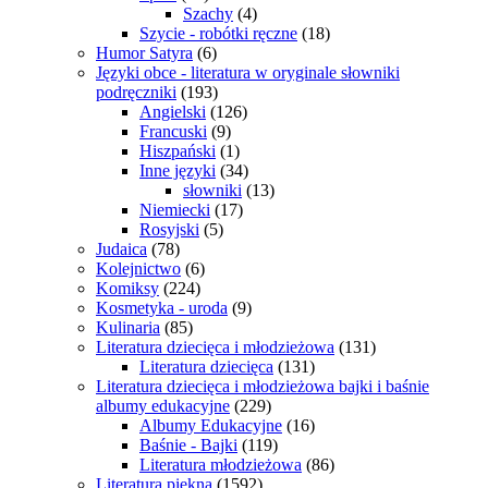
Szachy
(4)
Szycie - robótki ręczne
(18)
Humor Satyra
(6)
Języki obce - literatura w oryginale słowniki
podręczniki
(193)
Angielski
(126)
Francuski
(9)
Hiszpański
(1)
Inne języki
(34)
słowniki
(13)
Niemiecki
(17)
Rosyjski
(5)
Judaica
(78)
Kolejnictwo
(6)
Komiksy
(224)
Kosmetyka - uroda
(9)
Kulinaria
(85)
Literatura dziecięca i młodzieżowa
(131)
Literatura dziecięca
(131)
Literatura dziecięca i młodzieżowa bajki i baśnie
albumy edukacyjne
(229)
Albumy Edukacyjne
(16)
Baśnie - Bajki
(119)
Literatura młodzieżowa
(86)
Literatura piękna
(1592)