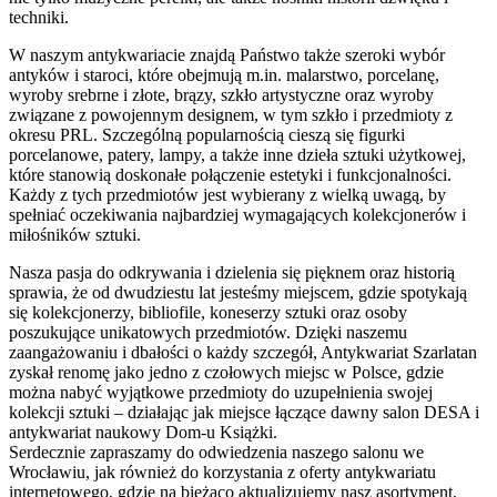
techniki.
W naszym antykwariacie znajdą Państwo także szeroki wybór
antyków i staroci, które obejmują m.in. malarstwo, porcelanę,
wyroby srebrne i złote, brązy, szkło artystyczne oraz wyroby
związane z powojennym designem, w tym szkło i przedmioty z
okresu PRL. Szczególną popularnością cieszą się figurki
porcelanowe, patery, lampy, a także inne dzieła sztuki użytkowej,
które stanowią doskonałe połączenie estetyki i funkcjonalności.
Każdy z tych przedmiotów jest wybierany z wielką uwagą, by
spełniać oczekiwania najbardziej wymagających kolekcjonerów i
miłośników sztuki.
Nasza pasja do odkrywania i dzielenia się pięknem oraz historią
sprawia, że od dwudziestu lat jesteśmy miejscem, gdzie spotykają
się kolekcjonerzy, bibliofile, koneserzy sztuki oraz osoby
poszukujące unikatowych przedmiotów. Dzięki naszemu
zaangażowaniu i dbałości o każdy szczegół, Antykwariat Szarlatan
zyskał renomę jako jedno z czołowych miejsc w Polsce, gdzie
można nabyć wyjątkowe przedmioty do uzupełnienia swojej
kolekcji sztuki – działając jak miejsce łączące dawny salon DESA i
antykwariat naukowy Dom-u Książki.
Serdecznie zapraszamy do odwiedzenia naszego salonu we
Wrocławiu, jak również do korzystania z oferty antykwariatu
internetowego, gdzie na bieżąco aktualizujemy nasz asortyment,