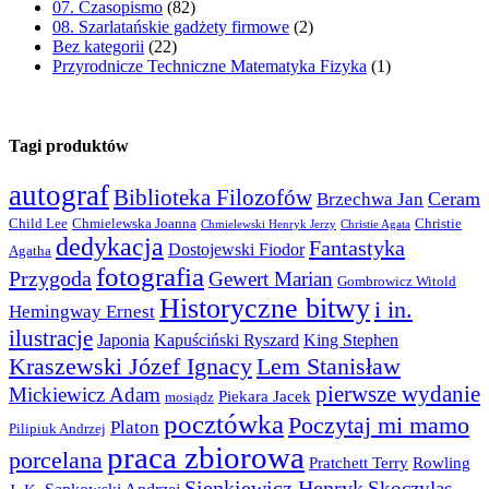
07. Czasopismo
(82)
08. Szarlatańskie gadżety firmowe
(2)
Bez kategorii
(22)
Przyrodnicze Techniczne Matematyka Fizyka
(1)
Tagi produktów
autograf
Biblioteka Filozofów
Ceram
Brzechwa Jan
Child Lee
Chmielewska Joanna
Christie
Chmielewski Henryk Jerzy
Christie Agata
dedykacja
Fantastyka
Dostojewski Fiodor
Agatha
fotografia
Przygoda
Gewert Marian
Gombrowicz Witold
Historyczne bitwy
i in.
Hemingway Ernest
ilustracje
Japonia
Kapuściński Ryszard
King Stephen
Kraszewski Józef Ignacy
Lem Stanisław
pierwsze wydanie
Mickiewicz Adam
Piekara Jacek
mosiądz
pocztówka
Poczytaj mi mamo
Platon
Pilipiuk Andrzej
praca zbiorowa
porcelana
Pratchett Terry
Rowling
Sienkiewicz Henryk
Skoczylas