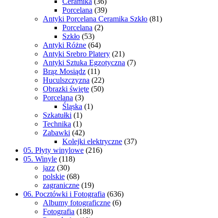
Ceramika
(36)
Porcelana
(39)
Antyki Porcelana Ceramika Szkło
(81)
Porcelana
(2)
Szkło
(53)
Antyki Różne
(64)
Antyki Srebro Platery
(21)
Antyki Sztuka Egzotyczna
(7)
Brąz Mosiądz
(11)
Huculszczyzna
(22)
Obrazki święte
(50)
Porcelana
(3)
Śląska
(1)
Szkatułki
(1)
Technika
(1)
Zabawki
(42)
Kolejki elektryczne
(37)
05. Płyty winylowe
(216)
05. Winyle
(118)
jazz
(30)
polskie
(68)
zagraniczne
(19)
06. Pocztówki i Fotografia
(636)
Albumy fotograficzne
(6)
Fotografia
(188)