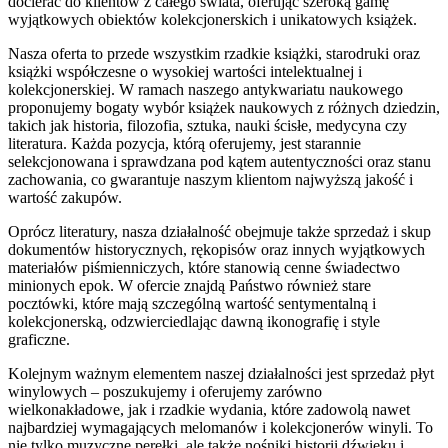
docierać do klientów z całego świata, oferując szeroką gamę
wyjątkowych obiektów kolekcjonerskich i unikatowych książek.
Nasza oferta to przede wszystkim rzadkie książki, starodruki oraz
książki współczesne o wysokiej wartości intelektualnej i
kolekcjonerskiej. W ramach naszego antykwariatu naukowego
proponujemy bogaty wybór książek naukowych z różnych dziedzin,
takich jak historia, filozofia, sztuka, nauki ścisłe, medycyna czy
literatura. Każda pozycja, którą oferujemy, jest starannie
selekcjonowana i sprawdzana pod kątem autentyczności oraz stanu
zachowania, co gwarantuje naszym klientom najwyższą jakość i
wartość zakupów.
Oprócz literatury, nasza działalność obejmuje także sprzedaż i skup
dokumentów historycznych, rękopisów oraz innych wyjątkowych
materiałów piśmienniczych, które stanowią cenne świadectwo
minionych epok. W ofercie znajdą Państwo również stare
pocztówki, które mają szczególną wartość sentymentalną i
kolekcjonerską, odzwierciedlając dawną ikonografię i style
graficzne.
Kolejnym ważnym elementem naszej działalności jest sprzedaż płyt
winylowych – poszukujemy i oferujemy zarówno
wielkonakładowe, jak i rzadkie wydania, które zadowolą nawet
najbardziej wymagających melomanów i kolekcjonerów winyli. To
nie tylko muzyczne perełki, ale także nośniki historii dźwięku i