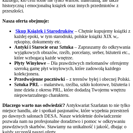
każdego, kto ceni sobie nie tylko wartość materialną, ale także
historyczną i emocjonalną książek oraz innych przedmiotów z
przeszłości.
Nasza oferta obejmuje:
Skup Książek i Starodruków
– Chętnie kupujemy książki z
każdej epoki, w tym starodruki, polskie książki XIX w,.
rękopisy, dokumenty etc.
Antyki i Starocie oraz Sztuka
– Zapraszamy do odkrywania
wyjątkowych obrazów, rzeźb, porcelany, sreber, biżuterii etc.,
które wzbogacą każde wnętrze.
Płyty Winylowe
– Dla prawdziwych melomanów oferujemy
szeroką gamę płyt winylowych, które zadowolą każdego
kolekcjonera.
Przedwojenne pocztówki
– z terenów byłej i obecnej Polski.
Sztuka PRL
– malarstwo, rzeźba, szkło kolorowe, biżuteria i
inne dzieła z okresu PRL, które dodadzą Twojemu wnętrzu
niepowtarzalnego charakteru.
Dlaczego warto nas odwiedzić?
Antykwariat Szarlatan to nie tylko
miejsce handlu, ale i spotkań pasjonatów, które wypełnia przestrzeń
po dawnych salonach DESA. Nasze wieloletnie doświadczenie
pozwala nam na profesjonalne doradztwo i pomoc w odkrywaniu
prawdziwych skarbów. Stawiamy na unikalność i jakość, dbając o
każdy szczegół naszej oferty.