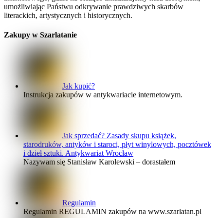
umożliwiając Państwu odkrywanie prawdziwych skarbów
literackich, artystycznych i historycznych.
Zakupy w Szarlatanie
Jak kupić?
Instrukcja zakupów w antykwariacie internetowym.
Jak sprzedać? Zasady skupu książek,
starodruków, antyków i staroci, płyt winylowych, pocztówek
i dzieł sztuki. Antykwariat Wrocław
Nazywam się Stanisław Karolewski – dorastałem
Regulamin
Regulamin REGULAMIN zakupów na www.szarlatan.pl