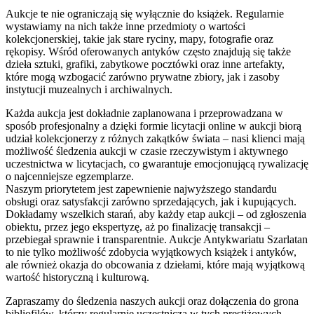
Aukcje te nie ograniczają się wyłącznie do książek. Regularnie
wystawiamy na nich także inne przedmioty o wartości
kolekcjonerskiej, takie jak stare ryciny, mapy, fotografie oraz
rękopisy. Wśród oferowanych antyków często znajdują się także
dzieła sztuki, grafiki, zabytkowe pocztówki oraz inne artefakty,
które mogą wzbogacić zarówno prywatne zbiory, jak i zasoby
instytucji muzealnych i archiwalnych.
Każda aukcja jest dokładnie zaplanowana i przeprowadzana w
sposób profesjonalny a dzięki formie licytacji online w aukcji biorą
udział kolekcjonerzy z różnych zakątków świata – nasi klienci mają
możliwość śledzenia aukcji w czasie rzeczywistym i aktywnego
uczestnictwa w licytacjach, co gwarantuje emocjonującą rywalizację
o najcenniejsze egzemplarze.
Naszym priorytetem jest zapewnienie najwyższego standardu
obsługi oraz satysfakcji zarówno sprzedających, jak i kupujących.
Dokładamy wszelkich starań, aby każdy etap aukcji – od zgłoszenia
obiektu, przez jego ekspertyzę, aż po finalizację transakcji –
przebiegał sprawnie i transparentnie. Aukcje Antykwariatu Szarlatan
to nie tylko możliwość zdobycia wyjątkowych książek i antyków,
ale również okazja do obcowania z dziełami, które mają wyjątkową
wartość historyczną i kulturową.
Zapraszamy do śledzenia naszych aukcji oraz dołączenia do grona
bibliofilów, którzy regularnie uczestniczą w tych prestiżowych