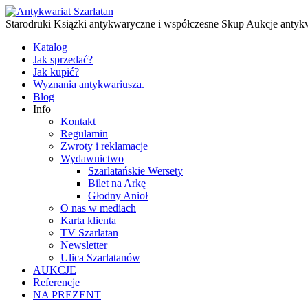
Starodruki Książki antykwaryczne i współczesne Skup Aukcje antyk
Katalog
Jak sprzedać?
Jak kupić?
Wyznania antykwariusza.
Blog
Info
Kontakt
Regulamin
Zwroty i reklamacje
Wydawnictwo
Szarlatańskie Wersety
Bilet na Arkę
Głodny Anioł
O nas w mediach
Karta klienta
TV Szarlatan
Newsletter
Ulica Szarlatanów
AUKCJE
Referencje
NA PREZENT