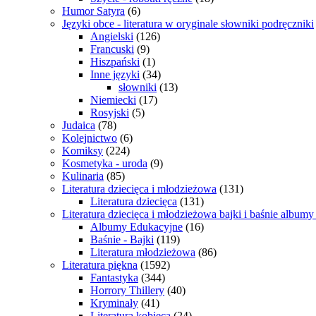
Humor Satyra
(6)
Języki obce - literatura w oryginale słowniki podręczniki
Angielski
(126)
Francuski
(9)
Hiszpański
(1)
Inne języki
(34)
słowniki
(13)
Niemiecki
(17)
Rosyjski
(5)
Judaica
(78)
Kolejnictwo
(6)
Komiksy
(224)
Kosmetyka - uroda
(9)
Kulinaria
(85)
Literatura dziecięca i młodzieżowa
(131)
Literatura dziecięca
(131)
Literatura dziecięca i młodzieżowa bajki i baśnie album
Albumy Edukacyjne
(16)
Baśnie - Bajki
(119)
Literatura młodzieżowa
(86)
Literatura piękna
(1592)
Fantastyka
(344)
Horrory Thillery
(40)
Kryminały
(41)
Literatura kobieca
(24)