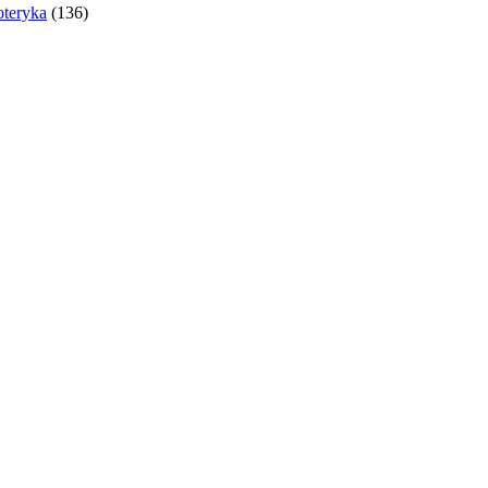
oteryka
(136)