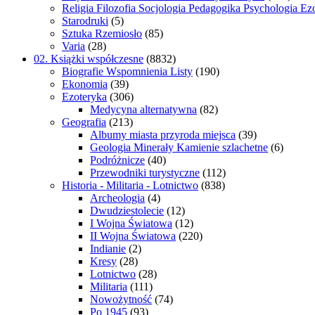
Religia Filozofia Socjologia Pedagogika Psychologia Ez
Starodruki
(5)
Sztuka Rzemiosło
(85)
Varia
(28)
02. Książki współczesne
(8832)
Biografie Wspomnienia Listy
(190)
Ekonomia
(39)
Ezoteryka
(306)
Medycyna alternatywna
(82)
Geografia
(213)
Albumy miasta przyroda miejsca
(39)
Geologia Minerały Kamienie szlachetne
(6)
Podróżnicze
(40)
Przewodniki turystyczne
(112)
Historia - Militaria - Lotnictwo
(838)
Archeologia
(4)
Dwudziestolecie
(12)
I Wojna Światowa
(12)
II Wojna Światowa
(220)
Indianie
(2)
Kresy
(28)
Lotnictwo
(28)
Militaria
(111)
Nowożytność
(74)
Po 1945
(93)