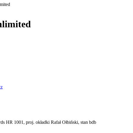
mited
limited
cz
s HR 1001, proj. okładki Rafał Ołbiński, stan bdb