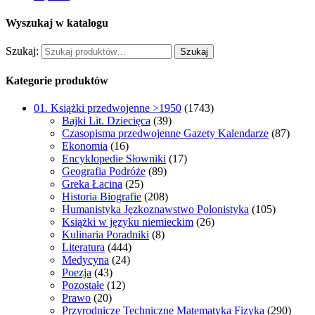
Wyszukaj w katalogu
Szukaj:
Szukaj
Kategorie produktów
01. Książki przedwojenne >1950
(1743)
Bajki Lit. Dziecięca
(39)
Czasopisma przedwojenne Gazety Kalendarze
(87)
Ekonomia
(16)
Encyklopedie Słowniki
(17)
Geografia Podróże
(89)
Greka Łacina
(25)
Historia Biografie
(208)
Humanistyka Jęzkoznawstwo Polonistyka
(105)
Książki w języku niemieckim
(26)
Kulinaria Poradniki
(8)
Literatura
(444)
Medycyna
(24)
Poezja
(43)
Pozostałe
(12)
Prawo
(20)
Przyrodnicze Techniczne Matematyka Fizyka
(290)