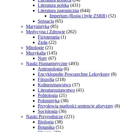
Literatura polska
(431)
Literatura zagraniczna
(644)
Imperium (Rosja i byłe ZSRR)
(52)
Sensacja
(65)
Marynistyka
(85)
Medycyna i Zdrowie
(262)
Fizjoterapia
(1)
Zioła
(22)
Mitologie
(21)
Muzykalia
(145)
Nuty
(67)
Nauki Humanistyczne
(493)
Antropologia
(6)
Encyklopedie Powszechne Leksykony
(8)
Filozofia
(218)
Kulturoznawstwo
(37)
Literaturoznawstwo
(41)
Politologia
(21)
Polonistyka
(38)
Przysłowia mądrości sentencje aforyzmy
(8)
Socjologia
(36)
Nauki Przyrodnicze
(221)
Biologia
(38)
Botanika
(51)