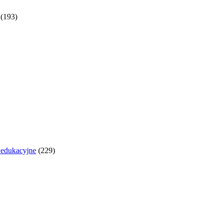
(193)
y edukacyjne
(229)