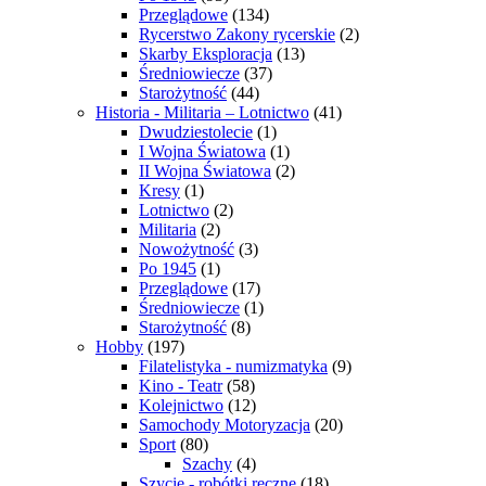
Przeglądowe
(134)
Rycerstwo Zakony rycerskie
(2)
Skarby Eksploracja
(13)
Średniowiecze
(37)
Starożytność
(44)
Historia - Militaria – Lotnictwo
(41)
Dwudziestolecie
(1)
I Wojna Światowa
(1)
II Wojna Światowa
(2)
Kresy
(1)
Lotnictwo
(2)
Militaria
(2)
Nowożytność
(3)
Po 1945
(1)
Przeglądowe
(17)
Średniowiecze
(1)
Starożytność
(8)
Hobby
(197)
Filatelistyka - numizmatyka
(9)
Kino - Teatr
(58)
Kolejnictwo
(12)
Samochody Motoryzacja
(20)
Sport
(80)
Szachy
(4)
Szycie - robótki ręczne
(18)