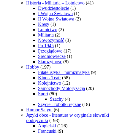
Historia - Militaria – Lotnictwo
(41)
Dwudziestolecie
(1)
I Wojna Światowa
(1)
II Wojna Światowa
(2)
Kresy
(1)
Lotnictwo
(2)
Militaria
(2)
Nowożytność
(3)
Po 1945
(1)
Przeglądowe
(17)
Średniowiecze
(1)
Starożytność
(8)
Hobby
(197)
Filatelistyka - numizmatyka
(9)
Kino - Teatr
(58)
Kolejnictwo
(12)
Samochody Motoryzacja
(20)
Sport
(80)
Szachy
(4)
Szycie - robótki ręczne
(18)
Humor Satyra
(6)
Języki obce - literatura w oryginale słowniki
podręczniki
(193)
Angielski
(126)
Francuski
(9)