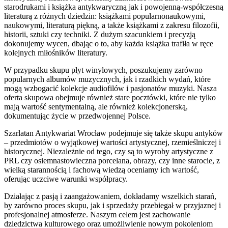
starodrukami i książka antykwaryczną jak i powojenną-współczesną
literaturą z różnych dziedzin: książkami popularnonaukowymi,
naukowymi, literaturą piękną, a także książkami z zakresu filozofii,
historii, sztuki czy techniki. Z dużym szacunkiem i precyzją
dokonujemy wycen, dbając o to, aby każda książka trafiła w ręce
kolejnych miłośników literatury.
W przypadku skupu płyt winylowych, poszukujemy zarówno
popularnych albumów muzycznych, jak i rzadkich wydań, które
mogą wzbogacić kolekcje audiofilów i pasjonatów muzyki. Nasza
oferta skupowa obejmuje również stare pocztówki, które nie tylko
mają wartość sentymentalną, ale również kolekcjonerską,
dokumentując życie w przedwojennej Polsce.
Szarlatan Antykwariat Wrocław podejmuje się także skupu antyków
– przedmiotów o wyjątkowej wartości artystycznej, rzemieślniczej i
historycznej. Niezależnie od tego, czy są to wyroby artystyczne z
PRL czy osiemnastowieczna porcelana, obrazy, czy inne starocie, z
wielką starannością i fachową wiedzą oceniamy ich wartość,
oferując uczciwe warunki współpracy.
Działając z pasją i zaangażowaniem, dokładamy wszelkich starań,
by zarówno proces skupu, jak i sprzedaży przebiegał w przyjaznej i
profesjonalnej atmosferze. Naszym celem jest zachowanie
dziedzictwa kulturowego oraz umożliwienie nowym pokoleniom