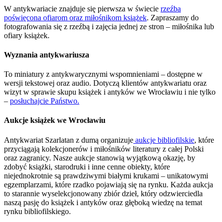
W antykwariacie znajduje się pierwsza w świecie
rzeźba
poświęcona ofiarom oraz miłośnikom książek
. Zapraszamy do
fotografowania się z rzeźbą i zajęcia jednej ze stron – miłośnika lub
ofiary książek.
Wyznania antykwariusza
To miniatury z antykwarycznymi wspomnieniami – dostępne w
wersji tekstowej oraz audio. Dotyczą klientów antykwariatu oraz
wizyt w sprawie skupu książek i antyków we Wrocławiu i nie tylko
–
posłuchajcie Państwo.
Aukcje książek we Wrocławiu
Antykwariat Szarlatan z dumą organizuje
aukcje bibliofilskie
, które
przyciągają kolekcjonerów i miłośników literatury z całej Polski
oraz zagranicy. Nasze aukcje stanowią wyjątkową okazję, by
zdobyć książki, starodruki i inne cenne obiekty, które
niejednokrotnie są prawdziwymi białymi krukami – unikatowymi
egzemplarzami, które rzadko pojawiają się na rynku. Każda aukcja
to starannie wyselekcjonowany zbiór dzieł, który odzwierciedla
naszą pasję do książek i antyków oraz głęboką wiedzę na temat
rynku bibliofilskiego.