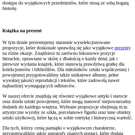
dostępu do wyjątkowych przedmiotów, które niosą ze sobą bogatą
historię.
Książka na prezent
W tym dziale prezentujemy starannie wyselekcjonowane
propozycje, które doskonale sprawdzą się jako wyjątkowe
prezenty
na różne okazje. Znajdziesz tu zarówno luksusowe pozycje
literackie, oprawiane w skórę z dbałością o każdy detal, jak i
pierwsze wydania książek, które stanowią prawdziwą gratkę dla
kolekcjonerów i bibliofilów. Dla miłośników sztuki współczesnej i
powojennej przygotowaliśmy także unikatowe albumy, pełne
wysokiej jakości reprodukcji i tekstów, które zadowolą nawet
najbardziej wymagających odbiorców.
W naszej ofercie znajdują się również wyjątkowe antyki i starocie
oraz dzieła sztuki powojennej, które mogą stanowić niepowtarzalny
dodatek do każdego wnętrza. Wybrane propozycje obejmują m.in.
artystyczne wyroby ze szkła, porcelanowe figurki oraz inne obiekty
sztuki użytkowej, które łączą w sobie estetykę i historyczną wartość.
Dla tych, którzy cenią pamiątki o wyjątkowym charakterze,
przygotowaliśmy także autografy znanych postaci, które dodają