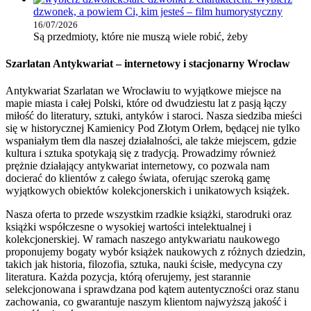
dzwonek, a powiem Ci, kim jesteś – film humorystyczny
16/07/2026
Są przedmioty, które nie muszą wiele robić, żeby
Szarlatan Antykwariat – internetowy i stacjonarny Wrocław
Antykwariat Szarlatan we Wrocławiu to wyjątkowe miejsce na
mapie miasta i całej Polski, które od dwudziestu lat z pasją łączy
miłość do literatury, sztuki, antyków i staroci. Nasza siedziba mieści
się w historycznej Kamienicy Pod Złotym Orłem, będącej nie tylko
wspaniałym tłem dla naszej działalności, ale także miejscem, gdzie
kultura i sztuka spotykają się z tradycją. Prowadzimy również
prężnie działający antykwariat internetowy, co pozwala nam
docierać do klientów z całego świata, oferując szeroką gamę
wyjątkowych obiektów kolekcjonerskich i unikatowych książek.
Nasza oferta to przede wszystkim rzadkie książki, starodruki oraz
książki współczesne o wysokiej wartości intelektualnej i
kolekcjonerskiej. W ramach naszego antykwariatu naukowego
proponujemy bogaty wybór książek naukowych z różnych dziedzin,
takich jak historia, filozofia, sztuka, nauki ścisłe, medycyna czy
literatura. Każda pozycja, którą oferujemy, jest starannie
selekcjonowana i sprawdzana pod kątem autentyczności oraz stanu
zachowania, co gwarantuje naszym klientom najwyższą jakość i