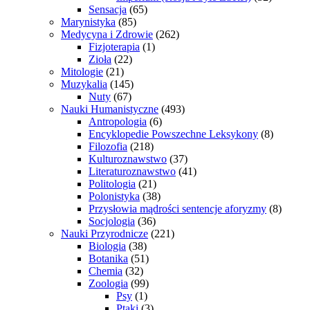
Sensacja
(65)
Marynistyka
(85)
Medycyna i Zdrowie
(262)
Fizjoterapia
(1)
Zioła
(22)
Mitologie
(21)
Muzykalia
(145)
Nuty
(67)
Nauki Humanistyczne
(493)
Antropologia
(6)
Encyklopedie Powszechne Leksykony
(8)
Filozofia
(218)
Kulturoznawstwo
(37)
Literaturoznawstwo
(41)
Politologia
(21)
Polonistyka
(38)
Przysłowia mądrości sentencje aforyzmy
(8)
Socjologia
(36)
Nauki Przyrodnicze
(221)
Biologia
(38)
Botanika
(51)
Chemia
(32)
Zoologia
(99)
Psy
(1)
Ptaki
(3)