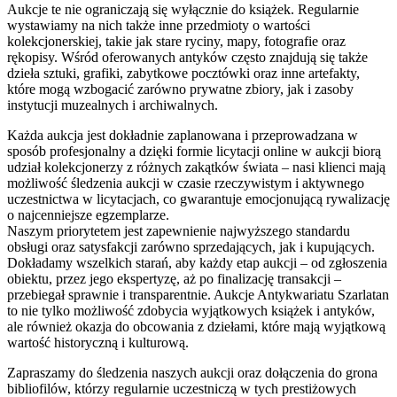
Aukcje te nie ograniczają się wyłącznie do książek. Regularnie
wystawiamy na nich także inne przedmioty o wartości
kolekcjonerskiej, takie jak stare ryciny, mapy, fotografie oraz
rękopisy. Wśród oferowanych antyków często znajdują się także
dzieła sztuki, grafiki, zabytkowe pocztówki oraz inne artefakty,
które mogą wzbogacić zarówno prywatne zbiory, jak i zasoby
instytucji muzealnych i archiwalnych.
Każda aukcja jest dokładnie zaplanowana i przeprowadzana w
sposób profesjonalny a dzięki formie licytacji online w aukcji biorą
udział kolekcjonerzy z różnych zakątków świata – nasi klienci mają
możliwość śledzenia aukcji w czasie rzeczywistym i aktywnego
uczestnictwa w licytacjach, co gwarantuje emocjonującą rywalizację
o najcenniejsze egzemplarze.
Naszym priorytetem jest zapewnienie najwyższego standardu
obsługi oraz satysfakcji zarówno sprzedających, jak i kupujących.
Dokładamy wszelkich starań, aby każdy etap aukcji – od zgłoszenia
obiektu, przez jego ekspertyzę, aż po finalizację transakcji –
przebiegał sprawnie i transparentnie. Aukcje Antykwariatu Szarlatan
to nie tylko możliwość zdobycia wyjątkowych książek i antyków,
ale również okazja do obcowania z dziełami, które mają wyjątkową
wartość historyczną i kulturową.
Zapraszamy do śledzenia naszych aukcji oraz dołączenia do grona
bibliofilów, którzy regularnie uczestniczą w tych prestiżowych