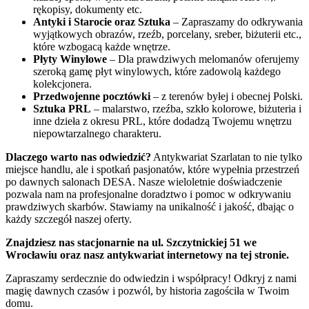
rękopisy, dokumenty etc.
Antyki i Starocie oraz Sztuka
– Zapraszamy do odkrywania
wyjątkowych obrazów, rzeźb, porcelany, sreber, biżuterii etc.,
które wzbogacą każde wnętrze.
Płyty Winylowe
– Dla prawdziwych melomanów oferujemy
szeroką gamę płyt winylowych, które zadowolą każdego
kolekcjonera.
Przedwojenne pocztówki
– z terenów byłej i obecnej Polski.
Sztuka PRL
– malarstwo, rzeźba, szkło kolorowe, biżuteria i
inne dzieła z okresu PRL, które dodadzą Twojemu wnętrzu
niepowtarzalnego charakteru.
Dlaczego warto nas odwiedzić?
Antykwariat Szarlatan to nie tylko
miejsce handlu, ale i spotkań pasjonatów, które wypełnia przestrzeń
po dawnych salonach DESA. Nasze wieloletnie doświadczenie
pozwala nam na profesjonalne doradztwo i pomoc w odkrywaniu
prawdziwych skarbów. Stawiamy na unikalność i jakość, dbając o
każdy szczegół naszej oferty.
Znajdziesz nas stacjonarnie na ul. Szczytnickiej 51 we
Wrocławiu oraz nasz antykwariat internetowy na tej stronie.
Zapraszamy serdecznie do odwiedzin i współpracy! Odkryj z nami
magię dawnych czasów i pozwól, by historia zagościła w Twoim
domu.