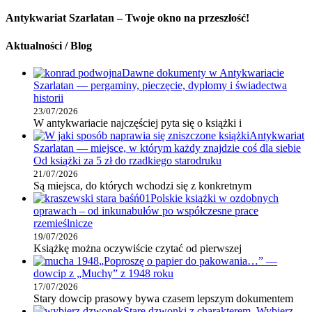
Antykwariat Szarlatan – Twoje okno na przeszłość!
Aktualności / Blog
Dawne dokumenty w Antykwariacie
Szarlatan — pergaminy, pieczęcie, dyplomy i świadectwa
historii
23/07/2026
W antykwariacie najczęściej pyta się o książki i
Antykwariat
Szarlatan — miejsce, w którym każdy znajdzie coś dla siebie
Od książki za 5 zł do rzadkiego starodruku
21/07/2026
Są miejsca, do których wchodzi się z konkretnym
Polskie książki w ozdobnych
oprawach – od inkunabułów po współczesne prace
rzemieślnicze
19/07/2026
Książkę można oczywiście czytać od pierwszej
„Poproszę o papier do pakowania…” —
dowcip z „Muchy” z 1948 roku
17/07/2026
Stary dowcip prasowy bywa czasem lepszym dokumentem
Stare dzwonki z charakterem. Wybierz