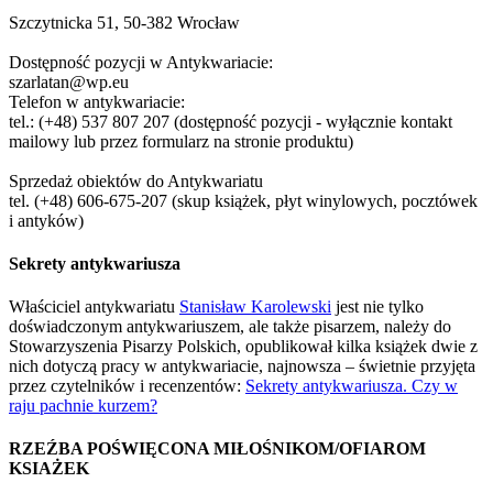
Szczytnicka 51, 50-382 Wrocław
Dostępność pozycji w Antykwariacie:
szarlatan@wp.eu
Telefon w antykwariacie:
tel.: (+48) 537 807 207 (dostępność pozycji - wyłącznie kontakt
mailowy lub przez formularz na stronie produktu)
Sprzedaż obiektów do Antykwariatu
tel. (+48) 606-675-207 (skup książek, płyt winylowych, pocztówek
i antyków)
Sekrety antykwariusza
Właściciel antykwariatu
Stanisław Karolewski
jest nie tylko
doświadczonym antykwariuszem, ale także pisarzem, należy do
Stowarzyszenia Pisarzy Polskich, opublikował kilka książek dwie z
nich dotyczą pracy w antykwariacie, najnowsza – świetnie przyjęta
przez czytelników i recenzentów:
Sekrety antykwariusza. Czy w
raju pachnie kurzem?
RZEŹBA POŚWIĘCONA MIŁOŚNIKOM/OFIAROM
KSIAŻEK