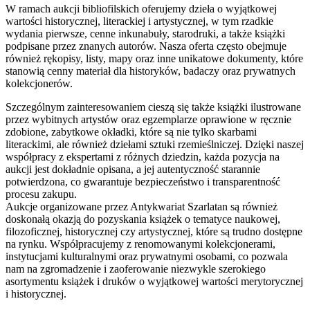
W ramach aukcji bibliofilskich oferujemy dzieła o wyjątkowej
wartości historycznej, literackiej i artystycznej, w tym rzadkie
wydania pierwsze, cenne inkunabuły, starodruki, a także książki
podpisane przez znanych autorów. Nasza oferta często obejmuje
również rękopisy, listy, mapy oraz inne unikatowe dokumenty, które
stanowią cenny materiał dla historyków, badaczy oraz prywatnych
kolekcjonerów.
Szczególnym zainteresowaniem cieszą się także książki ilustrowane
przez wybitnych artystów oraz egzemplarze oprawione w ręcznie
zdobione, zabytkowe okładki, które są nie tylko skarbami
literackimi, ale również dziełami sztuki rzemieślniczej. Dzięki naszej
współpracy z ekspertami z różnych dziedzin, każda pozycja na
aukcji jest dokładnie opisana, a jej autentyczność starannie
potwierdzona, co gwarantuje bezpieczeństwo i transparentność
procesu zakupu.
Aukcje organizowane przez Antykwariat Szarlatan są również
doskonałą okazją do pozyskania książek o tematyce naukowej,
filozoficznej, historycznej czy artystycznej, które są trudno dostępne
na rynku. Współpracujemy z renomowanymi kolekcjonerami,
instytucjami kulturalnymi oraz prywatnymi osobami, co pozwala
nam na zgromadzenie i zaoferowanie niezwykle szerokiego
asortymentu książek i druków o wyjątkowej wartości merytorycznej
i historycznej.