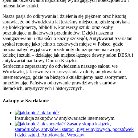
spełniać oczekiwania najbardziej wymagających kolekcjonerów i
miłośników sztuki.
Nasza pasja do odkrywania i dzielenia się pięknem oraz historią
sprawia, że od dwudziestu lat jesteśmy miejscem, gdzie spotykają
się kolekcjonerzy, bibliofile, koneserzy sztuki oraz osoby
poszukujące unikatowych przedmiotów. Dzięki naszemu
zaangażowaniu i dbałości o każdy szczegół, Antykwariat Szarlatan
zyskał renomę jako jedno z czołowych miejsc w Polsce, gdzie
można nabyć wyjątkowe przedmioty do uzupełnienia swojej
kolekcji sztuki – działając jak miejsce łączące dawny salon DESA i
antykwariat naukowy Dom-u Książki.
Serdecznie zapraszamy do odwiedzenia naszego salonu we
Wrocławiu, jak również do korzystania z oferty antykwariatu
internetowego, gdzie na bieżąco aktualizujemy nasz asortyment,
umożliwiając Państwu odkrywanie prawdziwych skarbów
literackich, artystycznych i historycznych.
Zakupy w Szarlatanie
Jak kupić?
Instrukcja zakupów w antykwariacie internetowym.
Jak sprzedać? Zasady skupu książek,
starodruków, antyków i staroci, płyt winylowych, pocztówek
i dzieł sztuki. Antykwariat Wrocław