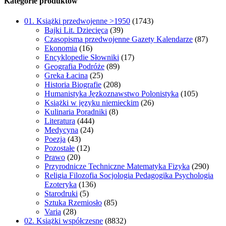
Kategorie produktów
01. Książki przedwojenne >1950
(1743)
Bajki Lit. Dziecięca
(39)
Czasopisma przedwojenne Gazety Kalendarze
(87)
Ekonomia
(16)
Encyklopedie Słowniki
(17)
Geografia Podróże
(89)
Greka Łacina
(25)
Historia Biografie
(208)
Humanistyka Jęzkoznawstwo Polonistyka
(105)
Książki w języku niemieckim
(26)
Kulinaria Poradniki
(8)
Literatura
(444)
Medycyna
(24)
Poezja
(43)
Pozostałe
(12)
Prawo
(20)
Przyrodnicze Techniczne Matematyka Fizyka
(290)
Religia Filozofia Socjologia Pedagogika Psychologia
Ezoteryka
(136)
Starodruki
(5)
Sztuka Rzemiosło
(85)
Varia
(28)
02. Książki współczesne
(8832)