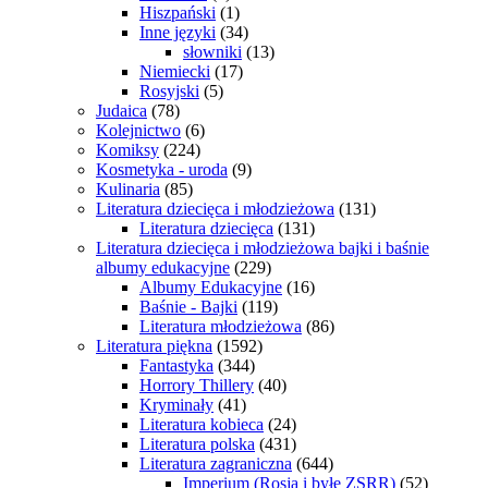
Hiszpański
(1)
Inne języki
(34)
słowniki
(13)
Niemiecki
(17)
Rosyjski
(5)
Judaica
(78)
Kolejnictwo
(6)
Komiksy
(224)
Kosmetyka - uroda
(9)
Kulinaria
(85)
Literatura dziecięca i młodzieżowa
(131)
Literatura dziecięca
(131)
Literatura dziecięca i młodzieżowa bajki i baśnie
albumy edukacyjne
(229)
Albumy Edukacyjne
(16)
Baśnie - Bajki
(119)
Literatura młodzieżowa
(86)
Literatura piękna
(1592)
Fantastyka
(344)
Horrory Thillery
(40)
Kryminały
(41)
Literatura kobieca
(24)
Literatura polska
(431)
Literatura zagraniczna
(644)
Imperium (Rosja i byłe ZSRR)
(52)