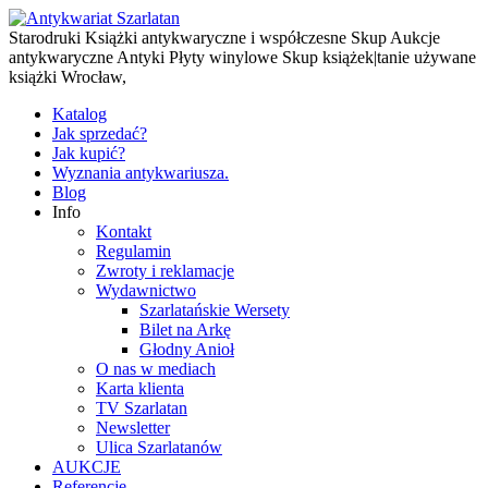
Starodruki Książki antykwaryczne i współczesne Skup Aukcje
antykwaryczne Antyki Płyty winylowe Skup książek|tanie używane
książki Wrocław,
Katalog
Jak sprzedać?
Jak kupić?
Wyznania antykwariusza.
Blog
Info
Kontakt
Regulamin
Zwroty i reklamacje
Wydawnictwo
Szarlatańskie Wersety
Bilet na Arkę
Głodny Anioł
O nas w mediach
Karta klienta
TV Szarlatan
Newsletter
Ulica Szarlatanów
AUKCJE
Referencje