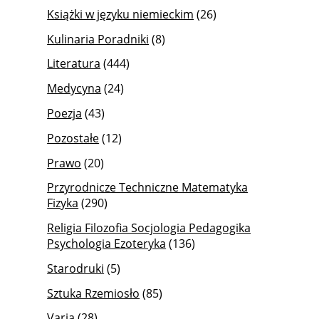
Książki w języku niemieckim
(26)
Kulinaria Poradniki
(8)
Literatura
(444)
Medycyna
(24)
Poezja
(43)
Pozostałe
(12)
Prawo
(20)
Przyrodnicze Techniczne Matematyka
Fizyka
(290)
Religia Filozofia Socjologia Pedagogika
Psychologia Ezoteryka
(136)
Starodruki
(5)
Sztuka Rzemiosło
(85)
Varia
(28)