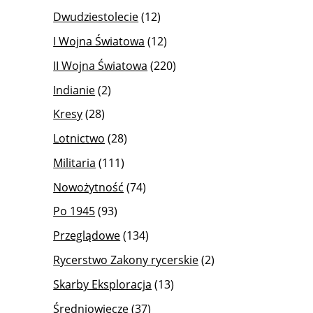
Dwudziestolecie
(12)
I Wojna Światowa
(12)
II Wojna Światowa
(220)
Indianie
(2)
Kresy
(28)
Lotnictwo
(28)
Militaria
(111)
Nowożytność
(74)
Po 1945
(93)
Przeglądowe
(134)
Rycerstwo Zakony rycerskie
(2)
Skarby Eksploracja
(13)
Średniowiecze
(37)