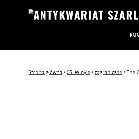
KAT
Strona główna
/
05. Winyle
/
zagraniczne
/ The 