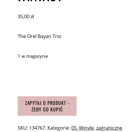
35,00
zł
The Orel Bayan Trio
1 w magazynie
ilość
The
Orel
Bayan
Trio
Russian
Fantasy
SKU:
134767.
Kategorie:
05. Winyle
,
zagraniczne