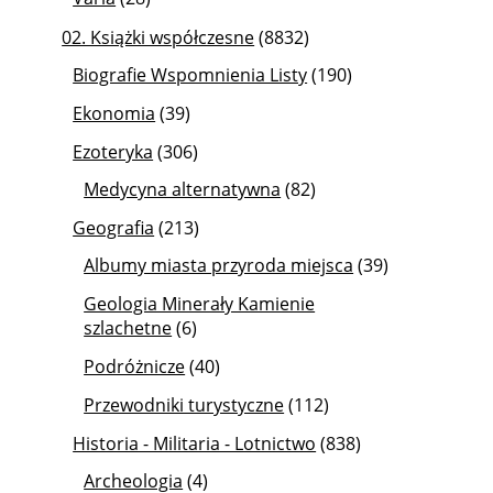
02. Książki współczesne
(8832)
Biografie Wspomnienia Listy
(190)
Ekonomia
(39)
Ezoteryka
(306)
Medycyna alternatywna
(82)
Geografia
(213)
Albumy miasta przyroda miejsca
(39)
Geologia Minerały Kamienie
szlachetne
(6)
Podróżnicze
(40)
Przewodniki turystyczne
(112)
Historia - Militaria - Lotnictwo
(838)
Archeologia
(4)