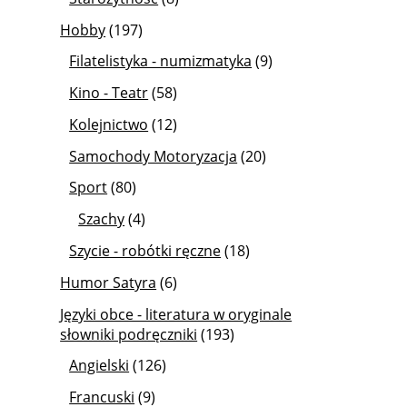
Hobby
(197)
Filatelistyka - numizmatyka
(9)
Kino - Teatr
(58)
Kolejnictwo
(12)
Samochody Motoryzacja
(20)
Sport
(80)
Szachy
(4)
Szycie - robótki ręczne
(18)
Humor Satyra
(6)
Języki obce - literatura w oryginale
słowniki podręczniki
(193)
Angielski
(126)
Francuski
(9)