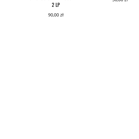
2 LP
90,00
zł