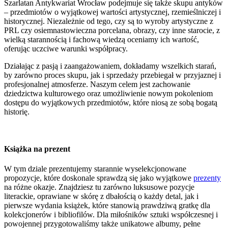
Szarlatan Antykwariat Wrocław podejmuje się także skupu antyków
– przedmiotów o wyjątkowej wartości artystycznej, rzemieślniczej i
historycznej. Niezależnie od tego, czy są to wyroby artystyczne z
PRL czy osiemnastowieczna porcelana, obrazy, czy inne starocie, z
wielką starannością i fachową wiedzą oceniamy ich wartość,
oferując uczciwe warunki współpracy.
Działając z pasją i zaangażowaniem, dokładamy wszelkich starań,
by zarówno proces skupu, jak i sprzedaży przebiegał w przyjaznej i
profesjonalnej atmosferze. Naszym celem jest zachowanie
dziedzictwa kulturowego oraz umożliwienie nowym pokoleniom
dostępu do wyjątkowych przedmiotów, które niosą ze sobą bogatą
historię.
Książka na prezent
W tym dziale prezentujemy starannie wyselekcjonowane
propozycje, które doskonale sprawdzą się jako wyjątkowe
prezenty
na różne okazje. Znajdziesz tu zarówno luksusowe pozycje
literackie, oprawiane w skórę z dbałością o każdy detal, jak i
pierwsze wydania książek, które stanowią prawdziwą gratkę dla
kolekcjonerów i bibliofilów. Dla miłośników sztuki współczesnej i
powojennej przygotowaliśmy także unikatowe albumy, pełne