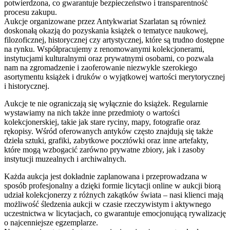
potwierdzona, co gwarantuje bezpieczeństwo i transparentność
procesu zakupu.
Aukcje organizowane przez Antykwariat Szarlatan są również
doskonałą okazją do pozyskania książek o tematyce naukowej,
filozoficznej, historycznej czy artystycznej, które są trudno dostępne
na rynku. Współpracujemy z renomowanymi kolekcjonerami,
instytucjami kulturalnymi oraz prywatnymi osobami, co pozwala
nam na zgromadzenie i zaoferowanie niezwykle szerokiego
asortymentu książek i druków o wyjątkowej wartości merytorycznej
i historycznej.
Aukcje te nie ograniczają się wyłącznie do książek. Regularnie
wystawiamy na nich także inne przedmioty o wartości
kolekcjonerskiej, takie jak stare ryciny, mapy, fotografie oraz
rękopisy. Wśród oferowanych antyków często znajdują się także
dzieła sztuki, grafiki, zabytkowe pocztówki oraz inne artefakty,
które mogą wzbogacić zarówno prywatne zbiory, jak i zasoby
instytucji muzealnych i archiwalnych.
Każda aukcja jest dokładnie zaplanowana i przeprowadzana w
sposób profesjonalny a dzięki formie licytacji online w aukcji biorą
udział kolekcjonerzy z różnych zakątków świata – nasi klienci mają
możliwość śledzenia aukcji w czasie rzeczywistym i aktywnego
uczestnictwa w licytacjach, co gwarantuje emocjonującą rywalizację
o najcenniejsze egzemplarze.