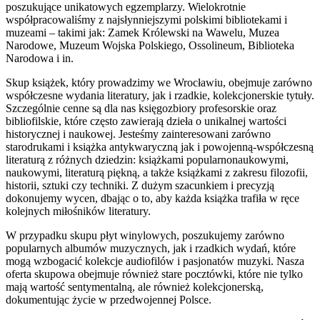
poszukujące unikatowych egzemplarzy. Wielokrotnie
współpracowaliśmy z najsłynniejszymi polskimi bibliotekami i
muzeami – takimi jak: Zamek Królewski na Wawelu, Muzea
Narodowe, Muzeum Wojska Polskiego, Ossolineum, Biblioteka
Narodowa i in.
Skup książek, który prowadzimy we Wrocławiu, obejmuje zarówno
współczesne wydania literatury, jak i rzadkie, kolekcjonerskie tytuły.
Szczególnie cenne są dla nas księgozbiory profesorskie oraz
bibliofilskie, które często zawierają dzieła o unikalnej wartości
historycznej i naukowej. Jesteśmy zainteresowani zarówno
starodrukami i książka antykwaryczną jak i powojenną-współczesną
literaturą z różnych dziedzin: książkami popularnonaukowymi,
naukowymi, literaturą piękną, a także książkami z zakresu filozofii,
historii, sztuki czy techniki. Z dużym szacunkiem i precyzją
dokonujemy wycen, dbając o to, aby każda książka trafiła w ręce
kolejnych miłośników literatury.
W przypadku skupu płyt winylowych, poszukujemy zarówno
popularnych albumów muzycznych, jak i rzadkich wydań, które
mogą wzbogacić kolekcje audiofilów i pasjonatów muzyki. Nasza
oferta skupowa obejmuje również stare pocztówki, które nie tylko
mają wartość sentymentalną, ale również kolekcjonerską,
dokumentując życie w przedwojennej Polsce.