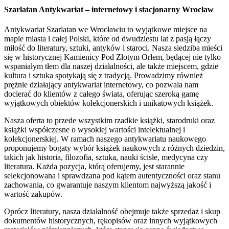
Szarlatan Antykwariat – internetowy i stacjonarny Wrocław
Antykwariat Szarlatan we Wrocławiu to wyjątkowe miejsce na
mapie miasta i całej Polski, które od dwudziestu lat z pasją łączy
miłość do literatury, sztuki, antyków i staroci. Nasza siedziba mieści
się w historycznej Kamienicy Pod Złotym Orłem, będącej nie tylko
wspaniałym tłem dla naszej działalności, ale także miejscem, gdzie
kultura i sztuka spotykają się z tradycją. Prowadzimy również
prężnie działający antykwariat internetowy, co pozwala nam
docierać do klientów z całego świata, oferując szeroką gamę
wyjątkowych obiektów kolekcjonerskich i unikatowych książek.
Nasza oferta to przede wszystkim rzadkie książki, starodruki oraz
książki współczesne o wysokiej wartości intelektualnej i
kolekcjonerskiej. W ramach naszego antykwariatu naukowego
proponujemy bogaty wybór książek naukowych z różnych dziedzin,
takich jak historia, filozofia, sztuka, nauki ścisłe, medycyna czy
literatura. Każda pozycja, którą oferujemy, jest starannie
selekcjonowana i sprawdzana pod kątem autentyczności oraz stanu
zachowania, co gwarantuje naszym klientom najwyższą jakość i
wartość zakupów.
Oprócz literatury, nasza działalność obejmuje także sprzedaż i skup
dokumentów historycznych, rękopisów oraz innych wyjątkowych