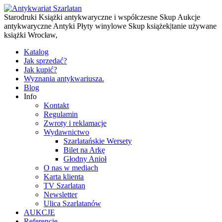
Starodruki Książki antykwaryczne i współczesne Skup Aukcje
antykwaryczne Antyki Płyty winylowe Skup książek|tanie używane
książki Wrocław,
Katalog
Jak sprzedać?
Jak kupić?
Wyznania antykwariusza.
Blog
Info
Kontakt
Regulamin
Zwroty i reklamacje
Wydawnictwo
Szarlatańskie Wersety
Bilet na Arkę
Głodny Anioł
O nas w mediach
Karta klienta
TV Szarlatan
Newsletter
Ulica Szarlatanów
AUKCJE
Referencje