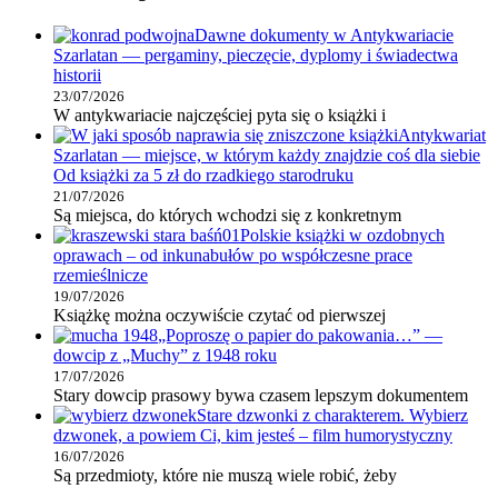
Dawne dokumenty w Antykwariacie
Szarlatan — pergaminy, pieczęcie, dyplomy i świadectwa
historii
23/07/2026
W antykwariacie najczęściej pyta się o książki i
Antykwariat
Szarlatan — miejsce, w którym każdy znajdzie coś dla siebie
Od książki za 5 zł do rzadkiego starodruku
21/07/2026
Są miejsca, do których wchodzi się z konkretnym
Polskie książki w ozdobnych
oprawach – od inkunabułów po współczesne prace
rzemieślnicze
19/07/2026
Książkę można oczywiście czytać od pierwszej
„Poproszę o papier do pakowania…” —
dowcip z „Muchy” z 1948 roku
17/07/2026
Stary dowcip prasowy bywa czasem lepszym dokumentem
Stare dzwonki z charakterem. Wybierz
dzwonek, a powiem Ci, kim jesteś – film humorystyczny
16/07/2026
Są przedmioty, które nie muszą wiele robić, żeby