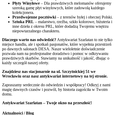
Płyty Winylowe
– Dla prawdziwych melomanów oferujemy
szeroką gamę płyt winylowych, które zadowolą każdego
kolekcjonera.
Przedwojenne pocztówki
– z terenów byłej i obecnej Polski.
Sztuka PRL
– malarstwo, rzeźba, szkło kolorowe, biżuteria i
inne dzieła z okresu PRL, które dodadzą Twojemu wnętrzu
niepowtarzalnego charakteru.
Dlaczego warto nas odwiedzić?
Antykwariat Szarlatan to nie tylko
miejsce handlu, ale i spotkań pasjonatów, które wypełnia przestrzeń
po dawnych salonach DESA. Nasze wieloletnie doświadczenie
pozwala nam na profesjonalne doradztwo i pomoc w odkrywaniu
prawdziwych skarbów. Stawiamy na unikalność i jakość, dbając o
każdy szczegół naszej oferty.
Znajdziesz nas stacjonarnie na ul. Szczytnickiej 51 we
Wrocławiu oraz nasz antykwariat internetowy na tej stronie.
Zapraszamy serdecznie do odwiedzin i współpracy! Odkryj z nami
magię dawnych czasów i pozwól, by historia zagościła w Twoim
domu.
Antykwariat Szarlatan – Twoje okno na przeszłość!
Aktualności / Blog