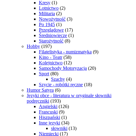
Kresy
(1)
Lotnictwo
(2)
Militaria
(2)
Nowożytność
(3)
Po 1945
(1)
Przeglądowe
(17)
Średniowiecze
(1)
Starożytność
(8)
Hobby
(197)
Filatelistyka - numizmatyka
(9)
Kino - Teatr
(58)
Kolejnictwo
(12)
Samochody Motoryzacja
(20)
Sport
(80)
Szachy
(4)
Szycie - robótki ręczne
(18)
Humor Satyra
(6)
Języki obce - literatura w oryginale słowniki
podręczniki
(193)
Angielski
(126)
Francuski
(9)
Hiszpański
(1)
Inne języki
(34)
słowniki
(13)
Niemiecki
(17)