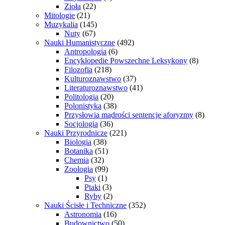
Zioła
(22)
Mitologie
(21)
Muzykalia
(145)
Nuty
(67)
Nauki Humanistyczne
(492)
Antropologia
(6)
Encyklopedie Powszechne Leksykony
(8)
Filozofia
(218)
Kulturoznawstwo
(37)
Literaturoznawstwo
(41)
Politologia
(20)
Polonistyka
(38)
Przysłowia mądrości sentencje aforyzmy
(8)
Socjologia
(36)
Nauki Przyrodnicze
(221)
Biologia
(38)
Botanika
(51)
Chemia
(32)
Zoologia
(99)
Psy
(1)
Ptaki
(3)
Ryby
(2)
Nauki Ścisłe i Techniczne
(352)
Astronomia
(16)
Budownictwo
(50)