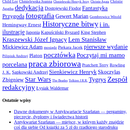
Child Lee
Chmielewska Joanna
Christie
Chmielewski Henryk Jerzy
Christie Agata
dedykacja
Fantastyka
Dostojewski Fiodor
Agatha
fotografia
Przygoda
Gewert Marian
Gombrowicz Witold
Historyczne bitwy
i in.
Hemingway Ernest
ilustracje
Japonia
Kapuściński Ryszard
King Stephen
Kraszewski Józef Ignacy
Lem Stanisław
pierwsze wydanie
Mickiewicz Adam
Piekara Jacek
mosiądz
pocztówka
Poczytaj mi mamo
Platon
Pilipiuk Andrzej
praca zbiorowa
porcelana
Pratchett Terry
Rowling
Sienkiewicz Henryk
Skoczylas
Sapkowski Andrzej
J. K.
Zespół
Star Wars
Tygrys
Zbigniew
The Beatles
Tolkien J.R.R.
redakcyjny
Łysiak Waldemar
Ostatnie wpisy
Dawne dokumenty w Antykwariacie Szarlatan — pergaminy,
pieczęcie, dyplomy i świadectwa historii
Antykwariat Szarlatan — miejsce, w którym każdy znajdzie
coś dla siebie Od książki za 5 zł do rzadkiego starodruku