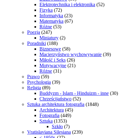
Elektrotechnika i elektronika
(52)
Fizyka
(72)
Informatyka
(23)
Matematyka
(67)
Różne
(53)
Poezja
(247)
Miniatury
(2)
Poradniki
(188)
Biznesowe
(58)
Macierzyństwo wychowywanie
(39)
Miłość i Seks
(26)
Motywacyjne
(21)
Różne
(31)
Prawo
(59)
Psychologia
(39)
Religia
(89)
Buddyzm - Islam - Hinduizm - inne
(30)
Chrześcijaństwo
(52)
Sztuka architektura fotografia
(1848)
Architektura
(45)
Fotografia
(449)
Sztuka
(1353)
Szkło
(7)
Vratislaviana Silesiana
(239)
< 1950r.
(27)