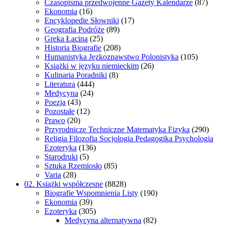
Czasopisma przedwojenne Gazety Kalendarze
(87)
Ekonomia
(16)
Encyklopedie Słowniki
(17)
Geografia Podróże
(89)
Greka Łacina
(25)
Historia Biografie
(208)
Humanistyka Jęzkoznawstwo Polonistyka
(105)
Książki w języku niemieckim
(26)
Kulinaria Poradniki
(8)
Literatura
(444)
Medycyna
(24)
Poezja
(43)
Pozostałe
(12)
Prawo
(20)
Przyrodnicze Techniczne Matematyka Fizyka
(290)
Religia Filozofia Socjologia Pedagogika Psychologia
Ezoteryka
(136)
Starodruki
(5)
Sztuka Rzemiosło
(85)
Varia
(28)
02. Książki współczesne
(8828)
Biografie Wspomnienia Listy
(190)
Ekonomia
(39)
Ezoteryka
(305)
Medycyna alternatywna
(82)