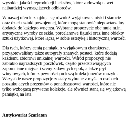
wysokiej jakości reprodukcji i tekstów, które zadowolą nawet
najbardziej wymagających odbiorców.
W naszej ofercie znajdują się również wyjątkowe antyki i starocie
oraz dzieła sztuki powojennej, które mogą stanowić niepowtarzalny
dodatek do każdego wnętrza. Wybrane propozycje obejmują m.in.
artystyczne wyroby ze szkła, porcelanowe figurki oraz inne obiekty
sztuki użytkowej, które łączą w sobie estetykę i historyczną wartość.
Dla tych, którzy cenią pamiątki o wyjątkowym charakterze,
przygotowaliśmy także autografy znanych postaci, które dodają
każdemu zbiorowi unikalnej wartości. Wśród propozycji nie
zabrakło najrzadszych pocztówek, często przedstawiających
zapomniane miejsca i sceny z dawnych epok, a także płyt
winylowych, które z pewnością ucieszą kolekcjonerów muzyki.
Wszystkie nasze propozycje zostały wybrane z myślą o osobach
poszukujących prezentów o ponadczasowej wartości, które nie
tylko wzbogacą prywatne kolekcje, ale również staną się wyjątkową
pamiątką na lata.
Antykwariat Szarlatan