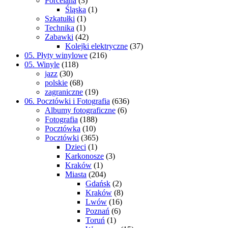
Porcelana
(3)
Śląska
(1)
Szkatułki
(1)
Technika
(1)
Zabawki
(42)
Kolejki elektryczne
(37)
05. Płyty winylowe
(216)
05. Winyle
(118)
jazz
(30)
polskie
(68)
zagraniczne
(19)
06. Pocztówki i Fotografia
(636)
Albumy fotograficzne
(6)
Fotografia
(188)
Pocztówka
(10)
Pocztówki
(365)
Dzieci
(1)
Karkonosze
(3)
Kraków
(1)
Miasta
(204)
Gdańsk
(2)
Kraków
(8)
Lwów
(16)
Poznań
(6)
Toruń
(1)