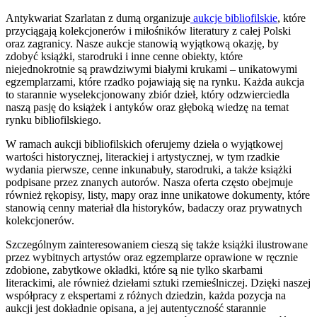
Antykwariat Szarlatan z dumą organizuje
aukcje bibliofilskie
, które
przyciągają kolekcjonerów i miłośników literatury z całej Polski
oraz zagranicy. Nasze aukcje stanowią wyjątkową okazję, by
zdobyć książki, starodruki i inne cenne obiekty, które
niejednokrotnie są prawdziwymi białymi krukami – unikatowymi
egzemplarzami, które rzadko pojawiają się na rynku. Każda aukcja
to starannie wyselekcjonowany zbiór dzieł, który odzwierciedla
naszą pasję do książek i antyków oraz głęboką wiedzę na temat
rynku bibliofilskiego.
W ramach aukcji bibliofilskich oferujemy dzieła o wyjątkowej
wartości historycznej, literackiej i artystycznej, w tym rzadkie
wydania pierwsze, cenne inkunabuły, starodruki, a także książki
podpisane przez znanych autorów. Nasza oferta często obejmuje
również rękopisy, listy, mapy oraz inne unikatowe dokumenty, które
stanowią cenny materiał dla historyków, badaczy oraz prywatnych
kolekcjonerów.
Szczególnym zainteresowaniem cieszą się także książki ilustrowane
przez wybitnych artystów oraz egzemplarze oprawione w ręcznie
zdobione, zabytkowe okładki, które są nie tylko skarbami
literackimi, ale również dziełami sztuki rzemieślniczej. Dzięki naszej
współpracy z ekspertami z różnych dziedzin, każda pozycja na
aukcji jest dokładnie opisana, a jej autentyczność starannie