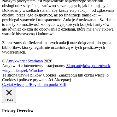
Naszym priorytetem jest zapewnienie najwyższego standardu
obsługi oraz satysfakcji zarówno sprzedających, jak i kupujących.
Dokładamy wszelkich starań, aby każdy etap aukcji – od zgłoszenia
obiektu, przez jego ekspertyzę, aż po finalizację transakcji –
przebiegał sprawnie i transparentnie. Aukcje Antykwariatu Szarlatan
to nie tylko możliwość zdobycia wyjątkowych książek i antyków,
ale również okazja do obcowania z dziełami, które mają wyjątkową
wartość historyczną i kulturową.
Zapraszamy do śledzenia naszych aukcji oraz dołączenia do grona
bibliofilów, którzy regularnie uczestniczą w tych prestiżowych
wydarzeniach.
©
Antykwariat Szarlatan
2026
Antykwariat internetowy i stacjonarny
Skup antyków, pocztówek,
winyli i książek Wrocław
Ta strona używa plików Cookies. Zaakceptuj lub czytaj więcej o
Cookies i polityce prywatności
Akceptacja
Czytaj więcej... /Regulamin punkt VIII
Close
Privacy Overview