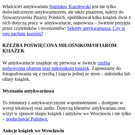
Właściciel antykwariatu
Stanisław Karolewski
jest nie tylko
doświadczonym antykwariuszem, ale także pisarzem, należy do
Stowarzyszenia Pisarzy Polskich, opublikował kilka książek dwie z
nich dotyczą pracy w antykwariacie, najnowsza – świetnie przyjęta
przez czytelników i recenzentów:
Sekrety antykwariusza. Czy w
raju pachnie kurzem?
RZEŹBA POŚWIĘCONA MIŁOŚNIKOM/OFIAROM
KSIAŻEK
W antykwariacie znajduje się pierwsza w świecie
rzeźba
poświęcona ofiarom oraz miłośnikom książek
. Zapraszamy do
fotografowania się z rzeźbą i zajęcia jednej ze stron – miłośnika lub
ofiary książek.
Wyznania antykwariusza
To miniatury z antykwarycznymi wspomnieniami – dostępne w
wersji tekstowej oraz audio. Dotyczą klientów antykwariatu oraz
wizyt w sprawie skupu książek i antyków we Wrocławiu i nie tylko
–
posłuchajcie Państwo.
Aukcje książek we Wrocławiu