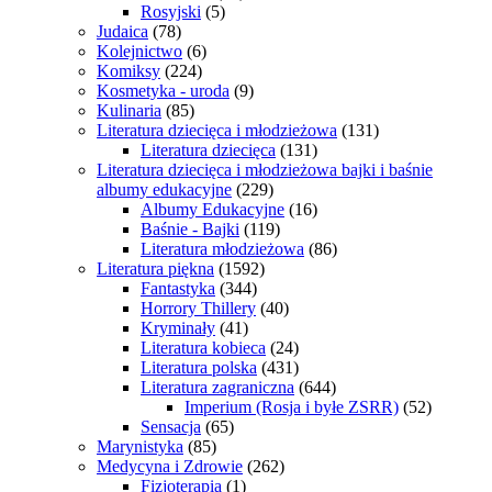
Rosyjski
(5)
Judaica
(78)
Kolejnictwo
(6)
Komiksy
(224)
Kosmetyka - uroda
(9)
Kulinaria
(85)
Literatura dziecięca i młodzieżowa
(131)
Literatura dziecięca
(131)
Literatura dziecięca i młodzieżowa bajki i baśnie
albumy edukacyjne
(229)
Albumy Edukacyjne
(16)
Baśnie - Bajki
(119)
Literatura młodzieżowa
(86)
Literatura piękna
(1592)
Fantastyka
(344)
Horrory Thillery
(40)
Kryminały
(41)
Literatura kobieca
(24)
Literatura polska
(431)
Literatura zagraniczna
(644)
Imperium (Rosja i byłe ZSRR)
(52)
Sensacja
(65)
Marynistyka
(85)
Medycyna i Zdrowie
(262)
Fizjoterapia
(1)