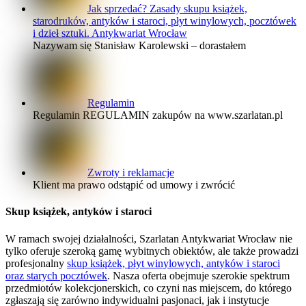
Jak sprzedać? Zasady skupu książek,
starodruków, antyków i staroci, płyt winylowych, pocztówek
i dzieł sztuki. Antykwariat Wrocław
Nazywam się Stanisław Karolewski – dorastałem
Regulamin
Regulamin REGULAMIN zakupów na www.szarlatan.pl
Zwroty i reklamacje
Klient ma prawo odstąpić od umowy i zwrócić
Skup książek, antyków i staroci
W ramach swojej działalności, Szarlatan Antykwariat Wrocław nie
tylko oferuje szeroką gamę wybitnych obiektów, ale także prowadzi
profesjonalny
skup książek, płyt winylowych, antyków i staroci
oraz starych pocztówek
. Nasza oferta obejmuje szerokie spektrum
przedmiotów kolekcjonerskich, co czyni nas miejscem, do którego
zgłaszają się zarówno indywidualni pasjonaci, jak i instytucje