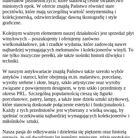
materiałów piśmienniczych, które stanowią cenne świadectwo
minionych epok. W ofercie znajdą Państwo również stare
pocztówki, które mają szczególną wartość sentymentalną i
kolekcjonerską, odzwierciedlając dawną ikonografię i style
graficzne.
Kolejnym ważnym elementem naszej działalności jest sprzedaż płyt
winylowych – poszukujemy i oferujemy zarówno
wielkonakładowe, jak i rzadkie wydania, które zadowolą nawet
najbardziej wymagających melomanów i kolekcjonerów winyli. To
nie tylko muzyczne perełki, ale także nośniki historii dźwięku i
techniki.
W naszym antykwariacie znajdą Państwo także szeroki wybór
antyków i staroci, które obejmują m.in. malarstwo, porcelanę,
wyroby srebrne i złote, brązy, szkło artystyczne oraz wyroby
związane z powojennym designem, w tym szkło i przedmioty z
okresu PRL. Szczególną popularnością cieszą się figurki
porcelanowe, patery, lampy, a także inne dzieła sztuki użytkowej,
które stanowią doskonałe połączenie estetyki i funkcjonalności.
Każdy z tych przedmiotów jest wybierany z wielką uwagą, by
spełniać oczekiwania najbardziej wymagających kolekcjonerów i
miłośników sztuki.
Nasza pasja do odkrywania i dzielenia się pięknem oraz historią
sprawia, że od dwudziestu lat jesteśmy miejscem, gdzie spotykają