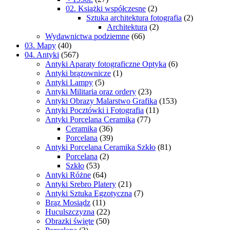
02. Książki współczesne
(2)
Sztuka architektura fotografia
(2)
Architektura
(2)
Wydawnictwa podziemne
(66)
03. Mapy
(40)
04. Antyki
(567)
Antyki Aparaty fotograficzne Optyka
(6)
Antyki brązownicze
(1)
Antyki Lampy
(5)
Antyki Militaria oraz ordery
(23)
Antyki Obrazy Malarstwo Grafika
(153)
Antyki Pocztówki i Fotografia
(11)
Antyki Porcelana Ceramika
(77)
Ceramika
(36)
Porcelana
(39)
Antyki Porcelana Ceramika Szkło
(81)
Porcelana
(2)
Szkło
(53)
Antyki Różne
(64)
Antyki Srebro Platery
(21)
Antyki Sztuka Egzotyczna
(7)
Brąz Mosiądz
(11)
Huculszczyzna
(22)
Obrazki święte
(50)