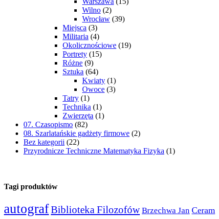
Warszawa
(15)
Wilno
(2)
Wrocław
(39)
Miejsca
(3)
Militaria
(4)
Okolicznościowe
(19)
Portrety
(15)
Różne
(9)
Sztuka
(64)
Kwiaty
(1)
Owoce
(3)
Tatry
(1)
Technika
(1)
Zwierzęta
(1)
07. Czasopismo
(82)
08. Szarlatańskie gadżety firmowe
(2)
Bez kategorii
(22)
Przyrodnicze Techniczne Matematyka Fizyka
(1)
Tagi produktów
autograf
Biblioteka Filozofów
Ceram
Brzechwa Jan