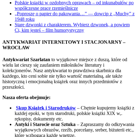
Polskie książki w ozdobnych oprawach – od inkunabułów po
współczesne prace rzemieślnicze
„Poproszę o papier do pakowania…” — dowcip z „Muchy” z
1948 roku
Stare dzwonki z charakterem. Wybierz dzwonek, a powiem
Ci, kim jesteś – film humorystyczny
ANTYKWARIAT INTERNETOWY I STACJONARNY –
WROCŁAW
Antykwariat Szarlatan
to wyjątkowe miejsce z duszą, które od
wielu lat cieszy się zaufaniem miłośników literatury i
kolekcjonerów. Nasz antykwariat to prawdziwa skarbnica dla
każdego, kto ceni sobie nie tylko wartość materialną, ale także
historyczną i emocjonalną książek oraz innych przedmiotów z
przeszłości.
Nasza oferta obejmuje:
Skup Książek i Starodruków
– Chętnie kupujemy książki z
każdej epoki, w tym starodruki, polskie książki XIX w,.
rękopisy, dokumenty etc.
Antyki i Starocie oraz Sztuka
– Zapraszamy do odkrywania
wyjątkowych obrazów, rzeźb, porcelany, sreber, biżuterii etc.,
które wzbogacą każde wnętrze.