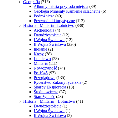
Geografia
(213)
Albumy miasta przyroda miejsca
(39)
Geologia Minerały Kamienie szlachetne
(6)
Podróżnicze
(40)
Przewodniki turystyczne
(112)
Historia - Militaria - Lotnictwo
(838)
Archeologia
(4)
Dwudziestolecie
(12)
I Wojna Światowa
(12)
II Wojna Światowa
(220)
Indianie
(2)
Kresy
(28)
Lotnictwo
(28)
Militaria
(111)
Nowożytność
(74)
Po 1945
(93)
Przeglądowe
(135)
Rycerstwo Zakony rycerskie
(2)
Skarby Eksploracja
(13)
Średniowiecze
(37)
Starożytność
(43)
Historia - Militaria – Lotnictwo
(41)
Dwudziestolecie
(1)
I Wojna Światowa
(1)
II Wojna Światowa
(2)