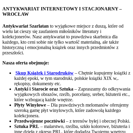
ANTYKWARIAT INTERNETOWY I STACJONARNY –
WROCŁAW
Antykwariat Szarlatan
to wyjątkowe miejsce z duszą, które od
wielu lat cieszy się zaufaniem miłośników literatury i
kolekcjonerów. Nasz antykwariat to prawdziwa skarbnica dla
każdego, kto ceni sobie nie tylko wartość materialną, ale także
historyczną i emocjonalną książek oraz innych przedmiotów z
przeszłości.
Nasza oferta obejmuje:
Skup Książek i Starodruków
– Chętnie kupujemy książki z
każdej epoki, w tym starodruki, polskie książki XIX w,.
rękopisy, dokumenty etc.
Antyki i Starocie oraz Sztuka
– Zapraszamy do odkrywania
wyjątkowych obrazów, rzeźb, porcelany, sreber, biżuterii etc.,
które wzbogacą każde wnętrze.
Płyty Winylowe
– Dla prawdziwych melomanów oferujemy
szeroką gamę płyt winylowych, które zadowolą każdego
kolekcjonera.
Przedwojenne pocztówki
– z terenów byłej i obecnej Polski.
Sztuka PRL
– malarstwo, rzeźba, szkło kolorowe, biżuteria i
inne dzieła z okresu PRL, które dodadzą Twojemu wnętrzu