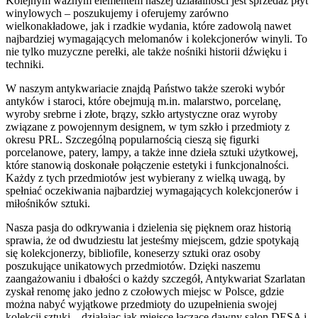
Kolejnym ważnym elementem naszej działalności jest sprzedaż płyt
winylowych – poszukujemy i oferujemy zarówno
wielkonakładowe, jak i rzadkie wydania, które zadowolą nawet
najbardziej wymagających melomanów i kolekcjonerów winyli. To
nie tylko muzyczne perełki, ale także nośniki historii dźwięku i
techniki.
W naszym antykwariacie znajdą Państwo także szeroki wybór
antyków i staroci, które obejmują m.in. malarstwo, porcelanę,
wyroby srebrne i złote, brązy, szkło artystyczne oraz wyroby
związane z powojennym designem, w tym szkło i przedmioty z
okresu PRL. Szczególną popularnością cieszą się figurki
porcelanowe, patery, lampy, a także inne dzieła sztuki użytkowej,
które stanowią doskonałe połączenie estetyki i funkcjonalności.
Każdy z tych przedmiotów jest wybierany z wielką uwagą, by
spełniać oczekiwania najbardziej wymagających kolekcjonerów i
miłośników sztuki.
Nasza pasja do odkrywania i dzielenia się pięknem oraz historią
sprawia, że od dwudziestu lat jesteśmy miejscem, gdzie spotykają
się kolekcjonerzy, bibliofile, koneserzy sztuki oraz osoby
poszukujące unikatowych przedmiotów. Dzięki naszemu
zaangażowaniu i dbałości o każdy szczegół, Antykwariat Szarlatan
zyskał renomę jako jedno z czołowych miejsc w Polsce, gdzie
można nabyć wyjątkowe przedmioty do uzupełnienia swojej
kolekcji sztuki – działając jak miejsce łączące dawny salon DESA i