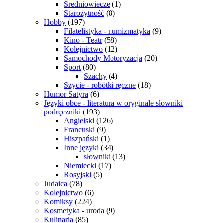
Średniowiecze
(1)
Starożytność
(8)
Hobby
(197)
Filatelistyka - numizmatyka
(9)
Kino - Teatr
(58)
Kolejnictwo
(12)
Samochody Motoryzacja
(20)
Sport
(80)
Szachy
(4)
Szycie - robótki ręczne
(18)
Humor Satyra
(6)
Języki obce - literatura w oryginale słowniki
podręczniki
(193)
Angielski
(126)
Francuski
(9)
Hiszpański
(1)
Inne języki
(34)
słowniki
(13)
Niemiecki
(17)
Rosyjski
(5)
Judaica
(78)
Kolejnictwo
(6)
Komiksy
(224)
Kosmetyka - uroda
(9)
Kulinaria
(85)