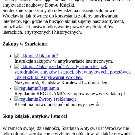
antykwariat naukowy Dom-u Książki.
Serdecznie zapraszamy do odwiedzenia naszego salonu we
Wrocławiu, jak również do korzystania z oferty antykwariatu
internetowego, gdzie na bieżąco aktualizujemy nasz asortyment,
umożliwiając Państwu odkrywanie prawdziwych skarbów
literackich, artystycznych i historycznych.
Zakupy w Szarlatanie
Jak kupić?
Instrukcja zakupów w antykwariacie internetowym.
Jak sprzedać? Zasady skupu książek,
starodruków, antyków i staroci, płyt winylowych, pocztówek
i dzieł sztuki. Antykwariat Wrocław
Nazywam się Stanisław Karolewski – dorastałem
Regulamin
Regulamin REGULAMIN zakupów na www.szarlatan.pl
Zwroty i reklamacje
Klient ma prawo odstąpić od umowy i zwrócić
Skup książek, antyków i staroci
W ramach swojej działalności, Szarlatan Antykwariat Wrocław nie
tylko oferuje szeroką gamę wybitnych obiektów, ale także prowadzi