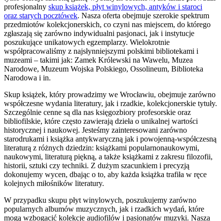
profesjonalny
skup książek, płyt winylowych, antyków i staroci
oraz starych pocztówek
. Nasza oferta obejmuje szerokie spektrum
przedmiotów kolekcjonerskich, co czyni nas miejscem, do którego
zgłaszają się zarówno indywidualni pasjonaci, jak i instytucje
poszukujące unikatowych egzemplarzy. Wielokrotnie
współpracowaliśmy z najsłynniejszymi polskimi bibliotekami i
muzeami – takimi jak: Zamek Królewski na Wawelu, Muzea
Narodowe, Muzeum Wojska Polskiego, Ossolineum, Biblioteka
Narodowa i in.
Skup książek, który prowadzimy we Wrocławiu, obejmuje zarówno
współczesne wydania literatury, jak i rzadkie, kolekcjonerskie tytuły.
Szczególnie cenne są dla nas księgozbiory profesorskie oraz
bibliofilskie, które często zawierają dzieła o unikalnej wartości
historycznej i naukowej. Jesteśmy zainteresowani zarówno
starodrukami i książka antykwaryczną jak i powojenną-współczesną
literaturą z różnych dziedzin: książkami popularnonaukowymi,
naukowymi, literaturą piękną, a także książkami z zakresu filozofii,
historii, sztuki czy techniki. Z dużym szacunkiem i precyzją
dokonujemy wycen, dbając o to, aby każda książka trafiła w ręce
kolejnych miłośników literatury.
W przypadku skupu płyt winylowych, poszukujemy zarówno
popularnych albumów muzycznych, jak i rzadkich wydań, które
mogą wzbogacić kolekcje audiofilów i pasjonatów muzyki. Nasza