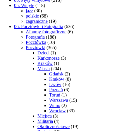
05. Płyty winylowe
(216)
05. Winyle
(118)
jazz
(30)
polskie
(68)
zagraniczne
(19)
06. Pocztówki i Fotografia
(636)
Albumy fotograficzne
(6)
Fotografia
(188)
Pocztówka
(10)
Pocztówki
(365)
Dzieci
(1)
Karkonosze
(3)
Kraków
(1)
Miasta
(204)
Gdańsk
(2)
Kraków
(8)
Lwów
(16)
Poznań
(6)
Toruń
(1)
Warszawa
(15)
Wilno
(2)
Wrocław
(39)
Miejsca
(3)
Militaria
(4)
Okolicznościowe
(19)