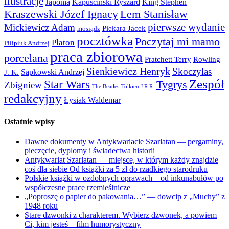
ilustracje
Japonia
Kapuściński Ryszard
King Stephen
Kraszewski Józef Ignacy
Lem Stanisław
pierwsze wydanie
Mickiewicz Adam
Piekara Jacek
mosiądz
pocztówka
Poczytaj mi mamo
Platon
Pilipiuk Andrzej
praca zbiorowa
porcelana
Pratchett Terry
Rowling
Sienkiewicz Henryk
Skoczylas
Sapkowski Andrzej
J. K.
Zespół
Star Wars
Tygrys
Zbigniew
The Beatles
Tolkien J.R.R.
redakcyjny
Łysiak Waldemar
Ostatnie wpisy
Dawne dokumenty w Antykwariacie Szarlatan — pergaminy,
pieczęcie, dyplomy i świadectwa historii
Antykwariat Szarlatan — miejsce, w którym każdy znajdzie
coś dla siebie Od książki za 5 zł do rzadkiego starodruku
Polskie książki w ozdobnych oprawach – od inkunabułów po
współczesne prace rzemieślnicze
„Poproszę o papier do pakowania…” — dowcip z „Muchy” z
1948 roku
Stare dzwonki z charakterem. Wybierz dzwonek, a powiem
Ci, kim jesteś – film humorystyczny