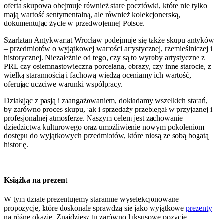
oferta skupowa obejmuje również stare pocztówki, które nie tylko
mają wartość sentymentalną, ale również kolekcjonerską,
dokumentując życie w przedwojennej Polsce.
Szarlatan Antykwariat Wrocław podejmuje się także skupu antyków
– przedmiotów o wyjątkowej wartości artystycznej, rzemieślniczej i
historycznej. Niezależnie od tego, czy są to wyroby artystyczne z
PRL czy osiemnastowieczna porcelana, obrazy, czy inne starocie, z
wielką starannością i fachową wiedzą oceniamy ich wartość,
oferując uczciwe warunki współpracy.
Działając z pasją i zaangażowaniem, dokładamy wszelkich starań,
by zarówno proces skupu, jak i sprzedaży przebiegał w przyjaznej i
profesjonalnej atmosferze. Naszym celem jest zachowanie
dziedzictwa kulturowego oraz umożliwienie nowym pokoleniom
dostępu do wyjątkowych przedmiotów, które niosą ze sobą bogatą
historię.
Książka na prezent
W tym dziale prezentujemy starannie wyselekcjonowane
propozycje, które doskonale sprawdzą się jako wyjątkowe
prezenty
na różne okazje. Znajdziesz tu zarówno luksusowe pozycje