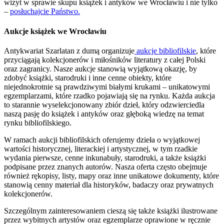
wizyt w sprawie skupu książek i antyków we Wrocławiu i nie tylko
–
posłuchajcie Państwo.
Aukcje książek we Wrocławiu
Antykwariat Szarlatan z dumą organizuje
aukcje bibliofilskie
, które
przyciągają kolekcjonerów i miłośników literatury z całej Polski
oraz zagranicy. Nasze aukcje stanowią wyjątkową okazję, by
zdobyć książki, starodruki i inne cenne obiekty, które
niejednokrotnie są prawdziwymi białymi krukami – unikatowymi
egzemplarzami, które rzadko pojawiają się na rynku. Każda aukcja
to starannie wyselekcjonowany zbiór dzieł, który odzwierciedla
naszą pasję do książek i antyków oraz głęboką wiedzę na temat
rynku bibliofilskiego.
W ramach aukcji bibliofilskich oferujemy dzieła o wyjątkowej
wartości historycznej, literackiej i artystycznej, w tym rzadkie
wydania pierwsze, cenne inkunabuły, starodruki, a także książki
podpisane przez znanych autorów. Nasza oferta często obejmuje
również rękopisy, listy, mapy oraz inne unikatowe dokumenty, które
stanowią cenny materiał dla historyków, badaczy oraz prywatnych
kolekcjonerów.
Szczególnym zainteresowaniem cieszą się także książki ilustrowane
przez wybitnych artystów oraz egzemplarze oprawione w ręcznie