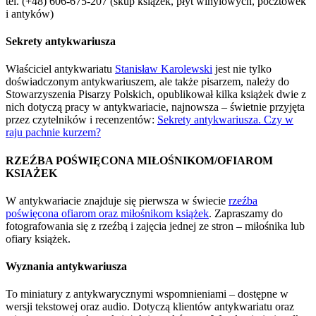
tel. (+48) 606-675-207 (skup książek, płyt winylowych, pocztówek
i antyków)
Sekrety antykwariusza
Właściciel antykwariatu
Stanisław Karolewski
jest nie tylko
doświadczonym antykwariuszem, ale także pisarzem, należy do
Stowarzyszenia Pisarzy Polskich, opublikował kilka książek dwie z
nich dotyczą pracy w antykwariacie, najnowsza – świetnie przyjęta
przez czytelników i recenzentów:
Sekrety antykwariusza. Czy w
raju pachnie kurzem?
RZEŹBA POŚWIĘCONA MIŁOŚNIKOM/OFIAROM
KSIAŻEK
W antykwariacie znajduje się pierwsza w świecie
rzeźba
poświęcona ofiarom oraz miłośnikom książek
. Zapraszamy do
fotografowania się z rzeźbą i zajęcia jednej ze stron – miłośnika lub
ofiary książek.
Wyznania antykwariusza
To miniatury z antykwarycznymi wspomnieniami – dostępne w
wersji tekstowej oraz audio. Dotyczą klientów antykwariatu oraz