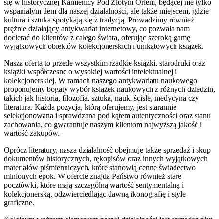
się w historycznej Kamienicy Pod Złotym Orłem, będącej nie tylko
wspaniałym tłem dla naszej działalności, ale także miejscem, gdzie
kultura i sztuka spotykają się z tradycją. Prowadzimy również
prężnie działający antykwariat internetowy, co pozwala nam
docierać do klientów z całego świata, oferując szeroką gamę
wyjątkowych obiektów kolekcjonerskich i unikatowych książek.
Nasza oferta to przede wszystkim rzadkie książki, starodruki oraz
książki współczesne o wysokiej wartości intelektualnej i
kolekcjonerskiej. W ramach naszego antykwariatu naukowego
proponujemy bogaty wybór książek naukowych z różnych dziedzin,
takich jak historia, filozofia, sztuka, nauki ścisłe, medycyna czy
literatura. Każda pozycja, którą oferujemy, jest starannie
selekcjonowana i sprawdzana pod kątem autentyczności oraz stanu
zachowania, co gwarantuje naszym klientom najwyższą jakość i
wartość zakupów.
Oprócz literatury, nasza działalność obejmuje także sprzedaż i skup
dokumentów historycznych, rękopisów oraz innych wyjątkowych
materiałów piśmienniczych, które stanowią cenne świadectwo
minionych epok. W ofercie znajdą Państwo również stare
pocztówki, które mają szczególną wartość sentymentalną i
kolekcjonerską, odzwierciedlając dawną ikonografię i style
graficzne.