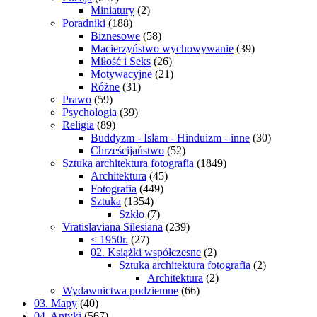
Miniatury
(2)
Poradniki
(188)
Biznesowe
(58)
Macierzyństwo wychowywanie
(39)
Miłość i Seks
(26)
Motywacyjne
(21)
Różne
(31)
Prawo
(59)
Psychologia
(39)
Religia
(89)
Buddyzm - Islam - Hinduizm - inne
(30)
Chrześcijaństwo
(52)
Sztuka architektura fotografia
(1849)
Architektura
(45)
Fotografia
(449)
Sztuka
(1354)
Szkło
(7)
Vratislaviana Silesiana
(239)
< 1950r.
(27)
02. Książki współczesne
(2)
Sztuka architektura fotografia
(2)
Architektura
(2)
Wydawnictwa podziemne
(66)
03. Mapy
(40)
04. Antyki
(567)