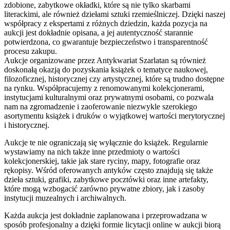
zdobione, zabytkowe okładki, które są nie tylko skarbami
literackimi, ale również dziełami sztuki rzemieślniczej. Dzięki naszej
współpracy z ekspertami z różnych dziedzin, każda pozycja na
aukcji jest dokładnie opisana, a jej autentyczność starannie
potwierdzona, co gwarantuje bezpieczeństwo i transparentność
procesu zakupu.
Aukcje organizowane przez Antykwariat Szarlatan są również
doskonałą okazją do pozyskania książek o tematyce naukowej,
filozoficznej, historycznej czy artystycznej, które są trudno dostępne
na rynku. Współpracujemy z renomowanymi kolekcjonerami,
instytucjami kulturalnymi oraz prywatnymi osobami, co pozwala
nam na zgromadzenie i zaoferowanie niezwykle szerokiego
asortymentu książek i druków o wyjątkowej wartości merytorycznej
i historycznej.
Aukcje te nie ograniczają się wyłącznie do książek. Regularnie
wystawiamy na nich także inne przedmioty o wartości
kolekcjonerskiej, takie jak stare ryciny, mapy, fotografie oraz
rękopisy. Wśród oferowanych antyków często znajdują się także
dzieła sztuki, grafiki, zabytkowe pocztówki oraz inne artefakty,
które mogą wzbogacić zarówno prywatne zbiory, jak i zasoby
instytucji muzealnych i archiwalnych.
Każda aukcja jest dokładnie zaplanowana i przeprowadzana w
sposób profesjonalny a dzięki formie licytacji online w aukcji biorą