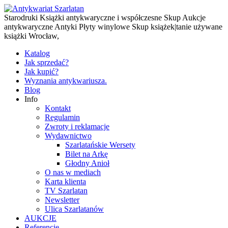
Starodruki Książki antykwaryczne i współczesne Skup Aukcje
antykwaryczne Antyki Płyty winylowe Skup książek|tanie używane
książki Wrocław,
Katalog
Jak sprzedać?
Jak kupić?
Wyznania antykwariusza.
Blog
Info
Kontakt
Regulamin
Zwroty i reklamacje
Wydawnictwo
Szarlatańskie Wersety
Bilet na Arkę
Głodny Anioł
O nas w mediach
Karta klienta
TV Szarlatan
Newsletter
Ulica Szarlatanów
AUKCJE
Referencje