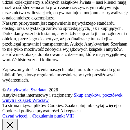
udział kolekcjonerzy z różnych zakątków świata – nasi klienci mają
możliwość śledzenia aukcji w czasie rzeczywistym i aktywnego
uczestnictwa w licytacjach, co gwarantuje emocjonującą rywalizację
o najcenniejsze egzemplarze.
Naszym priorytetem jest zapewnienie najwyższego standardu
obsługi oraz satysfakcji zarówno sprzedających, jak i kupujących.
Dokładamy wszelkich starań, aby każdy etap aukcji – od zgłoszenia
obiektu, przez jego ekspertyzę, aż po finalizację transakcji –
przebiegał sprawnie i transparentnie. Aukcje Antykwariatu Szarlatan
to nie tylko możliwość zdobycia wyjątkowych książek i antyków,
ale również okazja do obcowania z dziełami, które mają wyjątkową
wartość historyczną i kulturową.
Zapraszamy do śledzenia naszych aukcji oraz dołączenia do grona
bibliofilów, którzy regularnie uczestniczą w tych prestiżowych
wydarzeniach.
©
Antykwariat Szarlatan
2026
Antykwariat internetowy i stacjonarny
Skup antyków, pocztówek,
winyli i książek Wrocław
Ta strona używa plików Cookies. Zaakceptuj lub czytaj więcej o
Cookies i polityce prywatności
Akceptacja
Czytaj więcej... /Regulamin punkt VIII