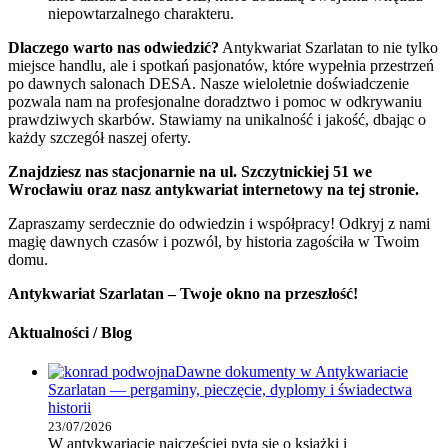
niepowtarzalnego charakteru.
Dlaczego warto nas odwiedzić?
Antykwariat Szarlatan to nie tylko
miejsce handlu, ale i spotkań pasjonatów, które wypełnia przestrzeń
po dawnych salonach DESA. Nasze wieloletnie doświadczenie
pozwala nam na profesjonalne doradztwo i pomoc w odkrywaniu
prawdziwych skarbów. Stawiamy na unikalność i jakość, dbając o
każdy szczegół naszej oferty.
Znajdziesz nas stacjonarnie na ul. Szczytnickiej 51 we
Wrocławiu oraz nasz antykwariat internetowy na tej stronie.
Zapraszamy serdecznie do odwiedzin i współpracy! Odkryj z nami
magię dawnych czasów i pozwól, by historia zagościła w Twoim
domu.
Antykwariat Szarlatan – Twoje okno na przeszłość!
Aktualności / Blog
Dawne dokumenty w Antykwariacie
Szarlatan — pergaminy, pieczęcie, dyplomy i świadectwa
historii
23/07/2026
W antykwariacie najczęściej pyta się o książki i