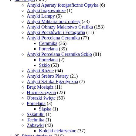
Antyki Aparaty fotograficzne Optyka
(6)
Antyki brązownicze
(1)
Antyki Lampy
(5)
Antyki Militaria oraz ordery
(23)
Antyki Obrazy Malarstwo Grafika
(153)
Antyki Pocztówki i Fotografia
(11)
Antyki Porcelana Ceramika
(77)
Ceramika
(36)
Porcelana
(39)
Antyki Porcelana Ceramika Szkło
(81)
Porcelana
(2)
Szkło
(53)
Antyki Różne
(64)
Antyki Srebro Platery
(21)
Antyki Sztuka Egzotyczna
(7)
Brąz Mosiądz
(11)
Huculszczyzna
(22)
Obrazki święte
(50)
Porcelana
(3)
Śląska
(1)
Szkatułki
(1)
Technika
(1)
Zabawki
(42)
Kolejki elektryczne
(37)