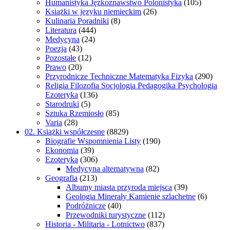
Humanistyka Jęzkoznawstwo Polonistyka
(105)
Książki w języku niemieckim
(26)
Kulinaria Poradniki
(8)
Literatura
(444)
Medycyna
(24)
Poezja
(43)
Pozostałe
(12)
Prawo
(20)
Przyrodnicze Techniczne Matematyka Fizyka
(290)
Religia Filozofia Socjologia Pedagogika Psychologia
Ezoteryka
(136)
Starodruki
(5)
Sztuka Rzemiosło
(85)
Varia
(28)
02. Książki współczesne
(8829)
Biografie Wspomnienia Listy
(190)
Ekonomia
(39)
Ezoteryka
(306)
Medycyna alternatywna
(82)
Geografia
(213)
Albumy miasta przyroda miejsca
(39)
Geologia Minerały Kamienie szlachetne
(6)
Podróżnicze
(40)
Przewodniki turystyczne
(112)
Historia - Militaria - Lotnictwo
(837)