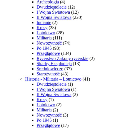
Archeologia
(4)
Dwudziestolecie
(12)
I Wojna Światowa
(12)
II Wojna Światowa
(220)
Indianie
(2)
Kresy
(28)
Lotnictwo
(28)
Militaria
(111)
Nowożytność
(74)
Po 1945
(93)
Przeglądowe
(134)
Rycerstwo Zakony rycerskie
(2)
Skarby Eksploracja
(13)
Średniowiecze
(37)
Starożytność
(43)
Historia - Militaria – Lotnictwo
(41)
Dwudziestolecie
(1)
I Wojna Światowa
(1)
II Wojna Światowa
(2)
Kresy
(1)
Lotnictwo
(2)
Militaria
(2)
Nowożytność
(3)
Po 1945
(1)
Przeglądowe
(17)