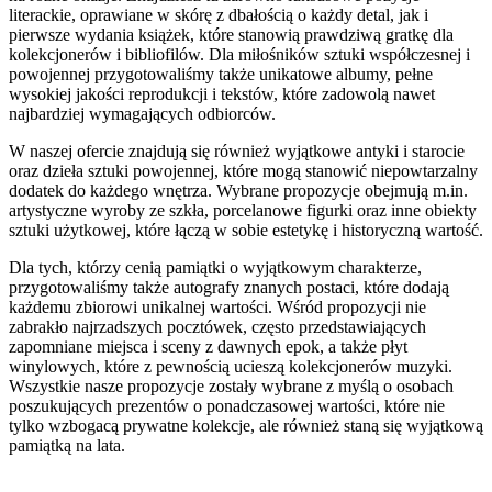
literackie, oprawiane w skórę z dbałością o każdy detal, jak i
pierwsze wydania książek, które stanowią prawdziwą gratkę dla
kolekcjonerów i bibliofilów. Dla miłośników sztuki współczesnej i
powojennej przygotowaliśmy także unikatowe albumy, pełne
wysokiej jakości reprodukcji i tekstów, które zadowolą nawet
najbardziej wymagających odbiorców.
W naszej ofercie znajdują się również wyjątkowe antyki i starocie
oraz dzieła sztuki powojennej, które mogą stanowić niepowtarzalny
dodatek do każdego wnętrza. Wybrane propozycje obejmują m.in.
artystyczne wyroby ze szkła, porcelanowe figurki oraz inne obiekty
sztuki użytkowej, które łączą w sobie estetykę i historyczną wartość.
Dla tych, którzy cenią pamiątki o wyjątkowym charakterze,
przygotowaliśmy także autografy znanych postaci, które dodają
każdemu zbiorowi unikalnej wartości. Wśród propozycji nie
zabrakło najrzadszych pocztówek, często przedstawiających
zapomniane miejsca i sceny z dawnych epok, a także płyt
winylowych, które z pewnością ucieszą kolekcjonerów muzyki.
Wszystkie nasze propozycje zostały wybrane z myślą o osobach
poszukujących prezentów o ponadczasowej wartości, które nie
tylko wzbogacą prywatne kolekcje, ale również staną się wyjątkową
pamiątką na lata.