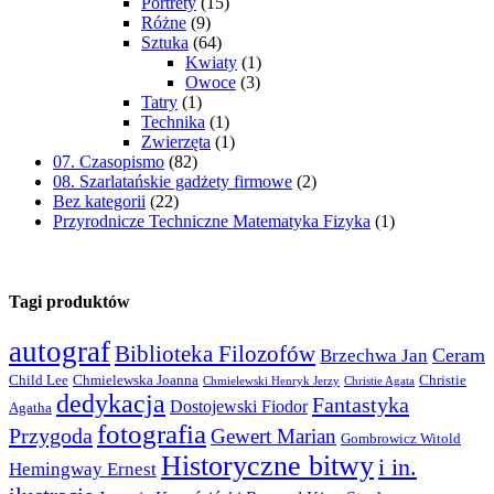
Portrety
(15)
Różne
(9)
Sztuka
(64)
Kwiaty
(1)
Owoce
(3)
Tatry
(1)
Technika
(1)
Zwierzęta
(1)
07. Czasopismo
(82)
08. Szarlatańskie gadżety firmowe
(2)
Bez kategorii
(22)
Przyrodnicze Techniczne Matematyka Fizyka
(1)
Tagi produktów
autograf
Biblioteka Filozofów
Ceram
Brzechwa Jan
Child Lee
Chmielewska Joanna
Christie
Chmielewski Henryk Jerzy
Christie Agata
dedykacja
Fantastyka
Dostojewski Fiodor
Agatha
fotografia
Przygoda
Gewert Marian
Gombrowicz Witold
Historyczne bitwy
i in.
Hemingway Ernest