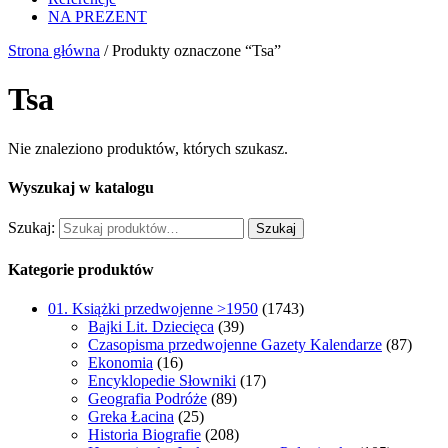
NA PREZENT
Strona główna
/ Produkty oznaczone “Tsa”
Tsa
Nie znaleziono produktów, których szukasz.
Wyszukaj w katalogu
Szukaj:
Szukaj
Kategorie produktów
01. Książki przedwojenne >1950
(1743)
Bajki Lit. Dziecięca
(39)
Czasopisma przedwojenne Gazety Kalendarze
(87)
Ekonomia
(16)
Encyklopedie Słowniki
(17)
Geografia Podróże
(89)
Greka Łacina
(25)
Historia Biografie
(208)