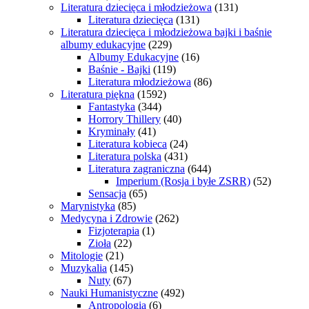
Literatura dziecięca i młodzieżowa
(131)
Literatura dziecięca
(131)
Literatura dziecięca i młodzieżowa bajki i baśnie
albumy edukacyjne
(229)
Albumy Edukacyjne
(16)
Baśnie - Bajki
(119)
Literatura młodzieżowa
(86)
Literatura piękna
(1592)
Fantastyka
(344)
Horrory Thillery
(40)
Kryminały
(41)
Literatura kobieca
(24)
Literatura polska
(431)
Literatura zagraniczna
(644)
Imperium (Rosja i byłe ZSRR)
(52)
Sensacja
(65)
Marynistyka
(85)
Medycyna i Zdrowie
(262)
Fizjoterapia
(1)
Zioła
(22)
Mitologie
(21)
Muzykalia
(145)
Nuty
(67)
Nauki Humanistyczne
(492)
Antropologia
(6)