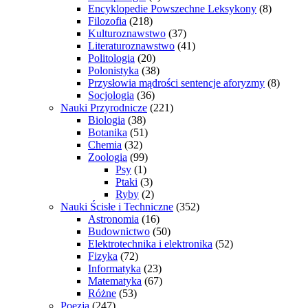
Encyklopedie Powszechne Leksykony
(8)
Filozofia
(218)
Kulturoznawstwo
(37)
Literaturoznawstwo
(41)
Politologia
(20)
Polonistyka
(38)
Przysłowia mądrości sentencje aforyzmy
(8)
Socjologia
(36)
Nauki Przyrodnicze
(221)
Biologia
(38)
Botanika
(51)
Chemia
(32)
Zoologia
(99)
Psy
(1)
Ptaki
(3)
Ryby
(2)
Nauki Ścisłe i Techniczne
(352)
Astronomia
(16)
Budownictwo
(50)
Elektrotechnika i elektronika
(52)
Fizyka
(72)
Informatyka
(23)
Matematyka
(67)
Różne
(53)
Poezja
(247)