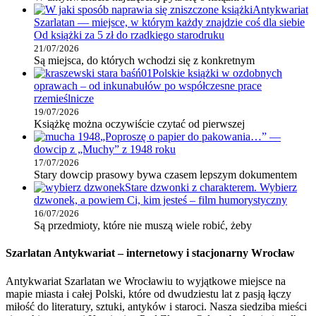
Antykwariat
Szarlatan — miejsce, w którym każdy znajdzie coś dla siebie
Od książki za 5 zł do rzadkiego starodruku
21/07/2026
Są miejsca, do których wchodzi się z konkretnym
Polskie książki w ozdobnych
oprawach – od inkunabułów po współczesne prace
rzemieślnicze
19/07/2026
Książkę można oczywiście czytać od pierwszej
„Poproszę o papier do pakowania…” —
dowcip z „Muchy” z 1948 roku
17/07/2026
Stary dowcip prasowy bywa czasem lepszym dokumentem
Stare dzwonki z charakterem. Wybierz
dzwonek, a powiem Ci, kim jesteś – film humorystyczny
16/07/2026
Są przedmioty, które nie muszą wiele robić, żeby
Szarlatan Antykwariat – internetowy i stacjonarny Wrocław
Antykwariat Szarlatan we Wrocławiu to wyjątkowe miejsce na
mapie miasta i całej Polski, które od dwudziestu lat z pasją łączy
miłość do literatury, sztuki, antyków i staroci. Nasza siedziba mieści