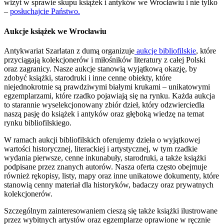
wizyt w sprawie skupu książek i antyków we Wrocławiu i nie tylko
–
posłuchajcie Państwo.
Aukcje książek we Wrocławiu
Antykwariat Szarlatan z dumą organizuje
aukcje bibliofilskie
, które
przyciągają kolekcjonerów i miłośników literatury z całej Polski
oraz zagranicy. Nasze aukcje stanowią wyjątkową okazję, by
zdobyć książki, starodruki i inne cenne obiekty, które
niejednokrotnie są prawdziwymi białymi krukami – unikatowymi
egzemplarzami, które rzadko pojawiają się na rynku. Każda aukcja
to starannie wyselekcjonowany zbiór dzieł, który odzwierciedla
naszą pasję do książek i antyków oraz głęboką wiedzę na temat
rynku bibliofilskiego.
W ramach aukcji bibliofilskich oferujemy dzieła o wyjątkowej
wartości historycznej, literackiej i artystycznej, w tym rzadkie
wydania pierwsze, cenne inkunabuły, starodruki, a także książki
podpisane przez znanych autorów. Nasza oferta często obejmuje
również rękopisy, listy, mapy oraz inne unikatowe dokumenty, które
stanowią cenny materiał dla historyków, badaczy oraz prywatnych
kolekcjonerów.
Szczególnym zainteresowaniem cieszą się także książki ilustrowane
przez wybitnych artystów oraz egzemplarze oprawione w ręcznie