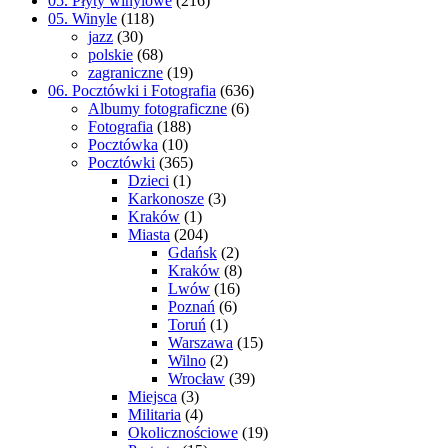
05. Płyty winylowe
(216)
05. Winyle
(118)
jazz
(30)
polskie
(68)
zagraniczne
(19)
06. Pocztówki i Fotografia
(636)
Albumy fotograficzne
(6)
Fotografia
(188)
Pocztówka
(10)
Pocztówki
(365)
Dzieci
(1)
Karkonosze
(3)
Kraków
(1)
Miasta
(204)
Gdańsk
(2)
Kraków
(8)
Lwów
(16)
Poznań
(6)
Toruń
(1)
Warszawa
(15)
Wilno
(2)
Wrocław
(39)
Miejsca
(3)
Militaria
(4)
Okolicznościowe
(19)