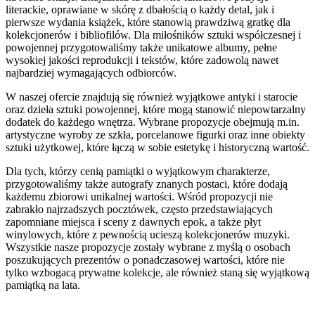
literackie, oprawiane w skórę z dbałością o każdy detal, jak i
pierwsze wydania książek, które stanowią prawdziwą gratkę dla
kolekcjonerów i bibliofilów. Dla miłośników sztuki współczesnej i
powojennej przygotowaliśmy także unikatowe albumy, pełne
wysokiej jakości reprodukcji i tekstów, które zadowolą nawet
najbardziej wymagających odbiorców.
W naszej ofercie znajdują się również wyjątkowe antyki i starocie
oraz dzieła sztuki powojennej, które mogą stanowić niepowtarzalny
dodatek do każdego wnętrza. Wybrane propozycje obejmują m.in.
artystyczne wyroby ze szkła, porcelanowe figurki oraz inne obiekty
sztuki użytkowej, które łączą w sobie estetykę i historyczną wartość.
Dla tych, którzy cenią pamiątki o wyjątkowym charakterze,
przygotowaliśmy także autografy znanych postaci, które dodają
każdemu zbiorowi unikalnej wartości. Wśród propozycji nie
zabrakło najrzadszych pocztówek, często przedstawiających
zapomniane miejsca i sceny z dawnych epok, a także płyt
winylowych, które z pewnością ucieszą kolekcjonerów muzyki.
Wszystkie nasze propozycje zostały wybrane z myślą o osobach
poszukujących prezentów o ponadczasowej wartości, które nie
tylko wzbogacą prywatne kolekcje, ale również staną się wyjątkową
pamiątką na lata.