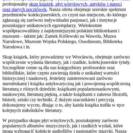
profesjonalny
skup książek, płyt winylowych, antyków i staroci
oraz starych pocztówek
. Nasza oferta obejmuje szerokie spektrum
przedmiotów kolekcjonerskich, co czyni nas miejscem, do którego
zgłaszają się zarówno indywidualni pasjonaci, jak i instytucje
poszukujące unikatowych egzemplarzy. Wielokrotnie
współpracowaliśmy z najsłynniejszymi polskimi bibliotekami i
muzeami – takimi jak: Zamek Królewski na Wawelu, Muzea
Narodowe, Muzeum Wojska Polskiego, Ossolineum, Biblioteka
Narodowa i in.
Skup książek, który prowadzimy we Wrocławiu, obejmuje zarówno
współczesne wydania literatury, jak i rzadkie, kolekcjonerskie tytuły.
Szczególnie cenne są dla nas księgozbiory profesorskie oraz
bibliofilskie, które często zawierają dzieła o unikalnej wartości
historycznej i naukowej. Jesteśmy zainteresowani zarówno
starodrukami i książka antykwaryczną jak i powojenną-współczesną
literaturą z różnych dziedzin: książkami popularnonaukowymi,
naukowymi, literaturą piękną, a także książkami z zakresu filozofii,
historii, sztuki czy techniki. Z dużym szacunkiem i precyzją
dokonujemy wycen, dbając o to, aby każda książka trafiła w ręce
kolejnych miłośników literatury.
W przypadku skupu płyt winylowych, poszukujemy zarówno
popularnych albumów muzycznych, jak i rzadkich wydań, które
mogą wzbogacić kolekcje audiofilów i pasjonatów muzyki. Nasza