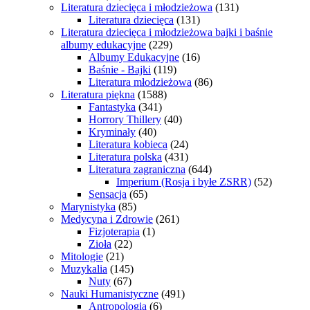
Literatura dziecięca i młodzieżowa
(131)
Literatura dziecięca
(131)
Literatura dziecięca i młodzieżowa bajki i baśnie
albumy edukacyjne
(229)
Albumy Edukacyjne
(16)
Baśnie - Bajki
(119)
Literatura młodzieżowa
(86)
Literatura piękna
(1588)
Fantastyka
(341)
Horrory Thillery
(40)
Kryminały
(40)
Literatura kobieca
(24)
Literatura polska
(431)
Literatura zagraniczna
(644)
Imperium (Rosja i byłe ZSRR)
(52)
Sensacja
(65)
Marynistyka
(85)
Medycyna i Zdrowie
(261)
Fizjoterapia
(1)
Zioła
(22)
Mitologie
(21)
Muzykalia
(145)
Nuty
(67)
Nauki Humanistyczne
(491)
Antropologia
(6)