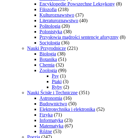
Encyklopedie Powszechne Leksykony
(8)
Filozofia
(218)
Kulturoznawstwo
(37)
Literaturoznawstwo
(40)
Politologia
(20)
Polonistyka
(38)
Przysłowia mądrości sentencje aforyzmy
(8)
Socjologia
(36)
Nauki Przyrodnicze
(221)
Biologia
(38)
Botanika
(51)
Chemia
(32)
Zoologia
(99)
Psy
(1)
Ptaki
(3)
Ryby
(2)
Nauki Ścisłe i Techniczne
(351)
Astronomia
(16)
Budownictwo
(50)
Elektrotechnika i elektronika
(52)
Fizyka
(71)
Informatyka
(23)
Matematyka
(67)
Różne
(53)
Poezja
(247)