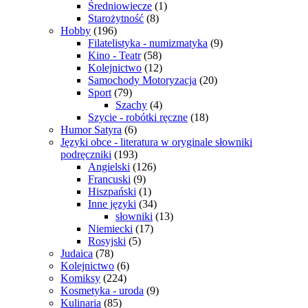
Średniowiecze
(1)
Starożytność
(8)
Hobby
(196)
Filatelistyka - numizmatyka
(9)
Kino - Teatr
(58)
Kolejnictwo
(12)
Samochody Motoryzacja
(20)
Sport
(79)
Szachy
(4)
Szycie - robótki ręczne
(18)
Humor Satyra
(6)
Języki obce - literatura w oryginale słowniki
podręczniki
(193)
Angielski
(126)
Francuski
(9)
Hiszpański
(1)
Inne języki
(34)
słowniki
(13)
Niemiecki
(17)
Rosyjski
(5)
Judaica
(78)
Kolejnictwo
(6)
Komiksy
(224)
Kosmetyka - uroda
(9)
Kulinaria
(85)