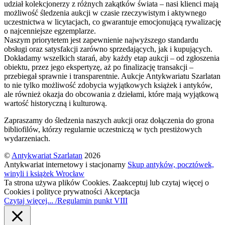
udział kolekcjonerzy z różnych zakątków świata – nasi klienci mają
możliwość śledzenia aukcji w czasie rzeczywistym i aktywnego
uczestnictwa w licytacjach, co gwarantuje emocjonującą rywalizację
o najcenniejsze egzemplarze.
Naszym priorytetem jest zapewnienie najwyższego standardu
obsługi oraz satysfakcji zarówno sprzedających, jak i kupujących.
Dokładamy wszelkich starań, aby każdy etap aukcji – od zgłoszenia
obiektu, przez jego ekspertyzę, aż po finalizację transakcji –
przebiegał sprawnie i transparentnie. Aukcje Antykwariatu Szarlatan
to nie tylko możliwość zdobycia wyjątkowych książek i antyków,
ale również okazja do obcowania z dziełami, które mają wyjątkową
wartość historyczną i kulturową.
Zapraszamy do śledzenia naszych aukcji oraz dołączenia do grona
bibliofilów, którzy regularnie uczestniczą w tych prestiżowych
wydarzeniach.
©
Antykwariat Szarlatan
2026
Antykwariat internetowy i stacjonarny
Skup antyków, pocztówek,
winyli i książek Wrocław
Ta strona używa plików Cookies. Zaakceptuj lub czytaj więcej o
Cookies i polityce prywatności
Akceptacja
Czytaj więcej... /Regulamin punkt VIII