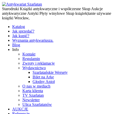
Starodruki Książki antykwaryczne i współczesne Skup Aukcje
antykwaryczne Antyki Płyty winylowe Skup książek|tanie używane
książki Wrocław,
Katalog
Jak sprzedać?
Jak kupić?
Wyznania antykwariusza.
Blog
Info
Kontakt
Regulamin
Zwroty i reklamacje
Wydawnictwo
Szarlatańskie Wersety
Bilet na Arkę
Głodny Anioł
O nas w mediach
Karta klienta
TV Szarlatan
Newsletter
Ulica Szarlatanów
AUKCJE
Referencje