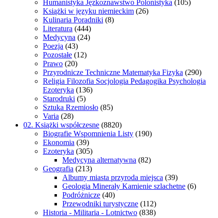
Humanistyka Jęzkoznawstwo Polonistyka
(105)
Książki w języku niemieckim
(26)
Kulinaria Poradniki
(8)
Literatura
(444)
Medycyna
(24)
Poezja
(43)
Pozostałe
(12)
Prawo
(20)
Przyrodnicze Techniczne Matematyka Fizyka
(290)
Religia Filozofia Socjologia Pedagogika Psychologia
Ezoteryka
(136)
Starodruki
(5)
Sztuka Rzemiosło
(85)
Varia
(28)
02. Książki współczesne
(8820)
Biografie Wspomnienia Listy
(190)
Ekonomia
(39)
Ezoteryka
(305)
Medycyna alternatywna
(82)
Geografia
(213)
Albumy miasta przyroda miejsca
(39)
Geologia Minerały Kamienie szlachetne
(6)
Podróżnicze
(40)
Przewodniki turystyczne
(112)
Historia - Militaria - Lotnictwo
(838)