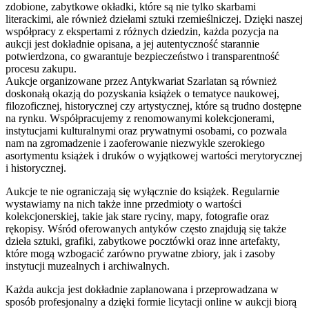
zdobione, zabytkowe okładki, które są nie tylko skarbami
literackimi, ale również dziełami sztuki rzemieślniczej. Dzięki naszej
współpracy z ekspertami z różnych dziedzin, każda pozycja na
aukcji jest dokładnie opisana, a jej autentyczność starannie
potwierdzona, co gwarantuje bezpieczeństwo i transparentność
procesu zakupu.
Aukcje organizowane przez Antykwariat Szarlatan są również
doskonałą okazją do pozyskania książek o tematyce naukowej,
filozoficznej, historycznej czy artystycznej, które są trudno dostępne
na rynku. Współpracujemy z renomowanymi kolekcjonerami,
instytucjami kulturalnymi oraz prywatnymi osobami, co pozwala
nam na zgromadzenie i zaoferowanie niezwykle szerokiego
asortymentu książek i druków o wyjątkowej wartości merytorycznej
i historycznej.
Aukcje te nie ograniczają się wyłącznie do książek. Regularnie
wystawiamy na nich także inne przedmioty o wartości
kolekcjonerskiej, takie jak stare ryciny, mapy, fotografie oraz
rękopisy. Wśród oferowanych antyków często znajdują się także
dzieła sztuki, grafiki, zabytkowe pocztówki oraz inne artefakty,
które mogą wzbogacić zarówno prywatne zbiory, jak i zasoby
instytucji muzealnych i archiwalnych.
Każda aukcja jest dokładnie zaplanowana i przeprowadzana w
sposób profesjonalny a dzięki formie licytacji online w aukcji biorą