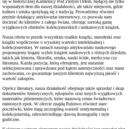
się w historycznej Kamienicy Pod Złotym Orłem, będącej nie tylko
wspaniałym tłem dla naszej działalności, ale także miejscem, gdzie
kultura i sztuka spotykają się z tradycją. Prowadzimy również
prężnie działający antykwariat internetowy, co pozwala nam
docierać do klientów z całego świata, oferując szeroką gamę
wyjątkowych obiektów kolekcjonerskich i unikatowych książek.
Nasza oferta to przede wszystkim rzadkie książki, starodruki oraz
książki współczesne o wysokiej wartości intelektualnej i
kolekcjonerskiej. W ramach naszego antykwariatu naukowego
proponujemy bogaty wybór książek naukowych z różnych dziedzin,
takich jak historia, filozofia, sztuka, nauki ścisłe, medycyna czy
literatura. Każda pozycja, którą oferujemy, jest starannie
selekcjonowana i sprawdzana pod kątem autentyczności oraz stanu
zachowania, co gwarantuje naszym klientom najwyższą jakość i
wartość zakupów.
Oprócz literatury, nasza działalność obejmuje także sprzedaż i skup
dokumentów historycznych, rękopisów oraz innych wyjątkowych
materiałów piśmienniczych, które stanowią cenne świadectwo
minionych epok. W ofercie znajdą Państwo również stare
pocztówki, które mają szczególną wartość sentymentalną i
kolekcjonerską, odzwierciedlając dawną ikonografię i style
graficzne.