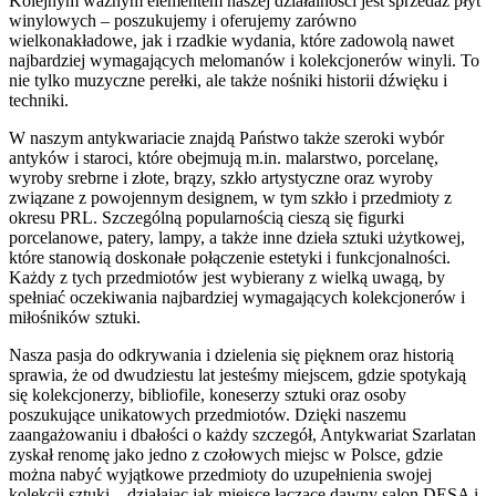
Kolejnym ważnym elementem naszej działalności jest sprzedaż płyt
winylowych – poszukujemy i oferujemy zarówno
wielkonakładowe, jak i rzadkie wydania, które zadowolą nawet
najbardziej wymagających melomanów i kolekcjonerów winyli. To
nie tylko muzyczne perełki, ale także nośniki historii dźwięku i
techniki.
W naszym antykwariacie znajdą Państwo także szeroki wybór
antyków i staroci, które obejmują m.in. malarstwo, porcelanę,
wyroby srebrne i złote, brązy, szkło artystyczne oraz wyroby
związane z powojennym designem, w tym szkło i przedmioty z
okresu PRL. Szczególną popularnością cieszą się figurki
porcelanowe, patery, lampy, a także inne dzieła sztuki użytkowej,
które stanowią doskonałe połączenie estetyki i funkcjonalności.
Każdy z tych przedmiotów jest wybierany z wielką uwagą, by
spełniać oczekiwania najbardziej wymagających kolekcjonerów i
miłośników sztuki.
Nasza pasja do odkrywania i dzielenia się pięknem oraz historią
sprawia, że od dwudziestu lat jesteśmy miejscem, gdzie spotykają
się kolekcjonerzy, bibliofile, koneserzy sztuki oraz osoby
poszukujące unikatowych przedmiotów. Dzięki naszemu
zaangażowaniu i dbałości o każdy szczegół, Antykwariat Szarlatan
zyskał renomę jako jedno z czołowych miejsc w Polsce, gdzie
można nabyć wyjątkowe przedmioty do uzupełnienia swojej
kolekcji sztuki – działając jak miejsce łączące dawny salon DESA i