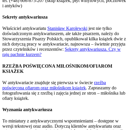
tel. (+48) 606-675-207 (skup książek, płyt winylowych, pocztówek
i antyków)
Sekrety antykwariusza
Właściciel antykwariatu
Stanisław Karolewski
jest nie tylko
doświadczonym antykwariuszem, ale także pisarzem, należy do
Stowarzyszenia Pisarzy Polskich, opublikował kilka książek dwie z
nich dotyczą pracy w antykwariacie, najnowsza – świetnie przyjęta
przez czytelników i recenzentów:
Sekrety antykwariusza. Czy w
raju pachnie kurzem?
RZEŹBA POŚWIĘCONA MIŁOŚNIKOM/OFIAROM
KSIAŻEK
W antykwariacie znajduje się pierwsza w świecie
rzeźba
poświęcona ofiarom oraz miłośnikom książek
. Zapraszamy do
fotografowania się z rzeźbą i zajęcia jednej ze stron – miłośnika lub
ofiary książek.
Wyznania antykwariusza
To miniatury z antykwarycznymi wspomnieniami – dostępne w
wersji tekstowej oraz audio. Dotyczą klientów antykwariatu oraz