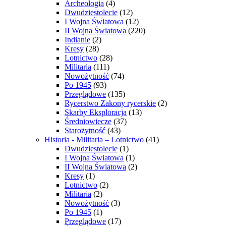
Archeologia
(4)
Dwudziestolecie
(12)
I Wojna Światowa
(12)
II Wojna Światowa
(220)
Indianie
(2)
Kresy
(28)
Lotnictwo
(28)
Militaria
(111)
Nowożytność
(74)
Po 1945
(93)
Przeglądowe
(135)
Rycerstwo Zakony rycerskie
(2)
Skarby Eksploracja
(13)
Średniowiecze
(37)
Starożytność
(43)
Historia - Militaria – Lotnictwo
(41)
Dwudziestolecie
(1)
I Wojna Światowa
(1)
II Wojna Światowa
(2)
Kresy
(1)
Lotnictwo
(2)
Militaria
(2)
Nowożytność
(3)
Po 1945
(1)
Przeglądowe
(17)