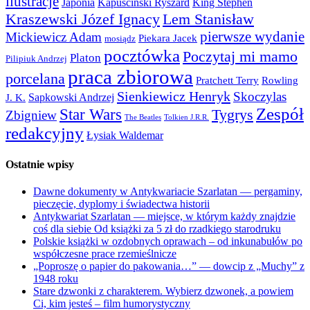
ilustracje
Japonia
Kapuściński Ryszard
King Stephen
Kraszewski Józef Ignacy
Lem Stanisław
pierwsze wydanie
Mickiewicz Adam
Piekara Jacek
mosiądz
pocztówka
Poczytaj mi mamo
Platon
Pilipiuk Andrzej
praca zbiorowa
porcelana
Pratchett Terry
Rowling
Sienkiewicz Henryk
Skoczylas
Sapkowski Andrzej
J. K.
Zespół
Star Wars
Tygrys
Zbigniew
The Beatles
Tolkien J.R.R.
redakcyjny
Łysiak Waldemar
Ostatnie wpisy
Dawne dokumenty w Antykwariacie Szarlatan — pergaminy,
pieczęcie, dyplomy i świadectwa historii
Antykwariat Szarlatan — miejsce, w którym każdy znajdzie
coś dla siebie Od książki za 5 zł do rzadkiego starodruku
Polskie książki w ozdobnych oprawach – od inkunabułów po
współczesne prace rzemieślnicze
„Poproszę o papier do pakowania…” — dowcip z „Muchy” z
1948 roku
Stare dzwonki z charakterem. Wybierz dzwonek, a powiem
Ci, kim jesteś – film humorystyczny