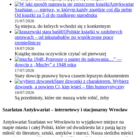
Antykwariat
Szarlatan — miejsce, w którym każdy znajdzie coś dla siebie
Od książki za 5 zł do rzadkiego starodruku
21/07/2026
Są miejsca, do których wchodzi się z konkretnym
Polskie książki w ozdobnych
oprawach – od inkunabułów po współczesne prace
rzemieślnicze
19/07/2026
Książkę można oczywiście czytać od pierwszej
„Poproszę o papier do pakowania…” —
dowcip z „Muchy” z 1948 roku
17/07/2026
Stary dowcip prasowy bywa czasem lepszym dokumentem
Stare dzwonki z charakterem. Wybierz
dzwonek, a powiem Ci, kim jesteś – film humorystyczny
16/07/2026
Są przedmioty, które nie muszą wiele robić, żeby
Szarlatan Antykwariat – internetowy i stacjonarny Wrocław
Antykwariat Szarlatan we Wrocławiu to wyjątkowe miejsce na
mapie miasta i całej Polski, które od dwudziestu lat z pasją łączy
miłość do literatury, sztuki, antyków i staroci. Nasza siedziba mieści