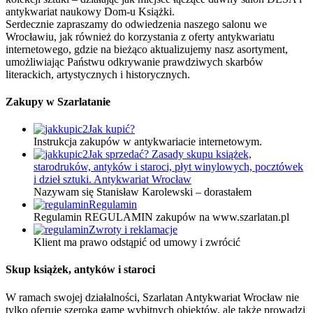
antykwariat naukowy Dom-u Książki.
Serdecznie zapraszamy do odwiedzenia naszego salonu we
Wrocławiu, jak również do korzystania z oferty antykwariatu
internetowego, gdzie na bieżąco aktualizujemy nasz asortyment,
umożliwiając Państwu odkrywanie prawdziwych skarbów
literackich, artystycznych i historycznych.
Zakupy w Szarlatanie
Jak kupić?
Instrukcja zakupów w antykwariacie internetowym.
Jak sprzedać? Zasady skupu książek,
starodruków, antyków i staroci, płyt winylowych, pocztówek
i dzieł sztuki. Antykwariat Wrocław
Nazywam się Stanisław Karolewski – dorastałem
Regulamin
Regulamin REGULAMIN zakupów na www.szarlatan.pl
Zwroty i reklamacje
Klient ma prawo odstąpić od umowy i zwrócić
Skup książek, antyków i staroci
W ramach swojej działalności, Szarlatan Antykwariat Wrocław nie
tylko oferuje szeroką gamę wybitnych obiektów, ale także prowadzi