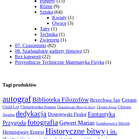
Portrety
(15)
Różne
(9)
Sztuka
(64)
Kwiaty
(1)
Owoce
(3)
Tatry
(1)
Technika
(1)
Zwierzęta
(1)
07. Czasopismo
(82)
08. Szarlatańskie gadżety firmowe
(2)
Bez kategorii
(22)
Przyrodnicze Techniczne Matematyka Fizyka
(1)
Tagi produktów
autograf
Biblioteka Filozofów
Ceram
Brzechwa Jan
Child Lee
Chmielewska Joanna
Christie
Chmielewski Henryk Jerzy
Christie Agata
dedykacja
Fantastyka
Dostojewski Fiodor
Agatha
fotografia
Przygoda
Gewert Marian
Gombrowicz Witold
Historyczne bitwy
i in.
Hemingway Ernest