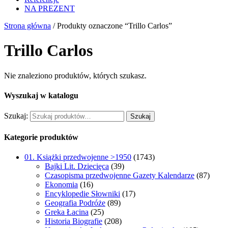
NA PREZENT
Strona główna
/ Produkty oznaczone “Trillo Carlos”
Trillo Carlos
Nie znaleziono produktów, których szukasz.
Wyszukaj w katalogu
Szukaj:
Szukaj
Kategorie produktów
01. Książki przedwojenne >1950
(1743)
Bajki Lit. Dziecięca
(39)
Czasopisma przedwojenne Gazety Kalendarze
(87)
Ekonomia
(16)
Encyklopedie Słowniki
(17)
Geografia Podróże
(89)
Greka Łacina
(25)
Historia Biografie
(208)