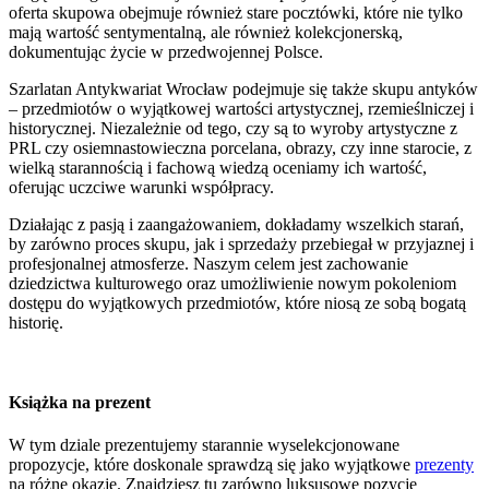
oferta skupowa obejmuje również stare pocztówki, które nie tylko
mają wartość sentymentalną, ale również kolekcjonerską,
dokumentując życie w przedwojennej Polsce.
Szarlatan Antykwariat Wrocław podejmuje się także skupu antyków
– przedmiotów o wyjątkowej wartości artystycznej, rzemieślniczej i
historycznej. Niezależnie od tego, czy są to wyroby artystyczne z
PRL czy osiemnastowieczna porcelana, obrazy, czy inne starocie, z
wielką starannością i fachową wiedzą oceniamy ich wartość,
oferując uczciwe warunki współpracy.
Działając z pasją i zaangażowaniem, dokładamy wszelkich starań,
by zarówno proces skupu, jak i sprzedaży przebiegał w przyjaznej i
profesjonalnej atmosferze. Naszym celem jest zachowanie
dziedzictwa kulturowego oraz umożliwienie nowym pokoleniom
dostępu do wyjątkowych przedmiotów, które niosą ze sobą bogatą
historię.
Książka na prezent
W tym dziale prezentujemy starannie wyselekcjonowane
propozycje, które doskonale sprawdzą się jako wyjątkowe
prezenty
na różne okazje. Znajdziesz tu zarówno luksusowe pozycje