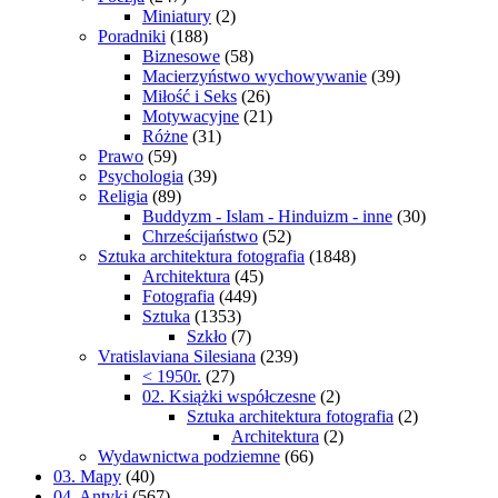
Miniatury
(2)
Poradniki
(188)
Biznesowe
(58)
Macierzyństwo wychowywanie
(39)
Miłość i Seks
(26)
Motywacyjne
(21)
Różne
(31)
Prawo
(59)
Psychologia
(39)
Religia
(89)
Buddyzm - Islam - Hinduizm - inne
(30)
Chrześcijaństwo
(52)
Sztuka architektura fotografia
(1848)
Architektura
(45)
Fotografia
(449)
Sztuka
(1353)
Szkło
(7)
Vratislaviana Silesiana
(239)
< 1950r.
(27)
02. Książki współczesne
(2)
Sztuka architektura fotografia
(2)
Architektura
(2)
Wydawnictwa podziemne
(66)
03. Mapy
(40)
04. Antyki
(567)