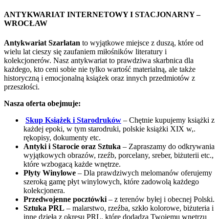
ANTYKWARIAT INTERNETOWY I STACJONARNY –
WROCŁAW
Antykwariat Szarlatan
to wyjątkowe miejsce z duszą, które od
wielu lat cieszy się zaufaniem miłośników literatury i
kolekcjonerów. Nasz antykwariat to prawdziwa skarbnica dla
każdego, kto ceni sobie nie tylko wartość materialną, ale także
historyczną i emocjonalną książek oraz innych przedmiotów z
przeszłości.
Nasza oferta obejmuje:
Skup Książek i Starodruków
– Chętnie kupujemy książki z
każdej epoki, w tym starodruki, polskie książki XIX w,.
rękopisy, dokumenty etc.
Antyki i Starocie oraz Sztuka
– Zapraszamy do odkrywania
wyjątkowych obrazów, rzeźb, porcelany, sreber, biżuterii etc.,
które wzbogacą każde wnętrze.
Płyty Winylowe
– Dla prawdziwych melomanów oferujemy
szeroką gamę płyt winylowych, które zadowolą każdego
kolekcjonera.
Przedwojenne pocztówki
– z terenów byłej i obecnej Polski.
Sztuka PRL
– malarstwo, rzeźba, szkło kolorowe, biżuteria i
inne dzieła z okresu PRL, które dodadzą Twojemu wnętrzu