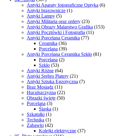
Antyki Aparaty fotograficzne Optyka
(6)
Antyki brązownicze
(1)
Antyki Lampy
(5)
Antyki Militaria oraz ordery
(23)
Antyki Obrazy Malarstwo Grafika
(153)
Antyki Pocztówki i Fotografia
(11)
Antyki Porcelana Ceramika
(77)
Ceramika
(36)
Porcelana
(39)
Antyki Porcelana Ceramika Szkło
(81)
Porcelana
(2)
Szkło
(53)
Antyki Różne
(64)
Antyki Srebro Platery
(21)
Antyki Sztuka Egzotyczna
(7)
Brąz Mosiądz
(11)
Huculszczyzna
(22)
Obrazki święte
(50)
Porcelana
(3)
Śląska
(1)
Szkatułki
(1)
Technika
(1)
Zabawki
(42)
Kolejki elektryczne
(37)