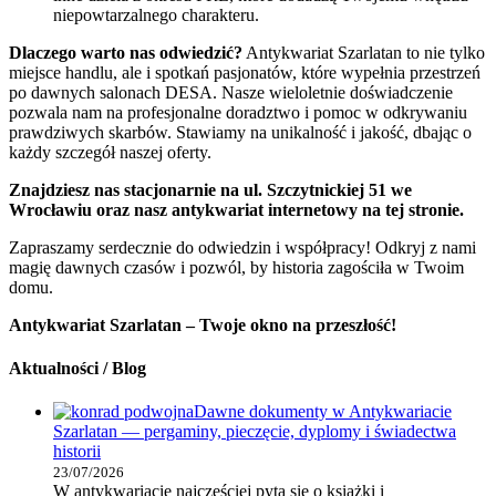
niepowtarzalnego charakteru.
Dlaczego warto nas odwiedzić?
Antykwariat Szarlatan to nie tylko
miejsce handlu, ale i spotkań pasjonatów, które wypełnia przestrzeń
po dawnych salonach DESA. Nasze wieloletnie doświadczenie
pozwala nam na profesjonalne doradztwo i pomoc w odkrywaniu
prawdziwych skarbów. Stawiamy na unikalność i jakość, dbając o
każdy szczegół naszej oferty.
Znajdziesz nas stacjonarnie na ul. Szczytnickiej 51 we
Wrocławiu oraz nasz antykwariat internetowy na tej stronie.
Zapraszamy serdecznie do odwiedzin i współpracy! Odkryj z nami
magię dawnych czasów i pozwól, by historia zagościła w Twoim
domu.
Antykwariat Szarlatan – Twoje okno na przeszłość!
Aktualności / Blog
Dawne dokumenty w Antykwariacie
Szarlatan — pergaminy, pieczęcie, dyplomy i świadectwa
historii
23/07/2026
W antykwariacie najczęściej pyta się o książki i