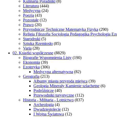
Kulinaria Poradniki
(8)
Literatura
(444)
Medycyna
(24)
Poezja
(43)
Pozostałe
(12)
Prawo
(20)
Przyrodnicze Techniczne Matematyka Fizyka
(290)
Religia Filozofia Socjologia Pedagogika Psychologia Ez
Starodruki
(5)
Sztuka Rzemiosło
(85)
Varia
(28)
02. Książki współczesne
(8829)
Biografie Wspomnienia Listy
(190)
Ekonomia
(39)
Ezoteryka
(306)
Medycyna alternatywna
(82)
Geografia
(213)
Albumy miasta przyroda miejsca
(39)
Geologia Minerały Kamienie szlachetne
(6)
Podróżnicze
(40)
Przewodniki turystyczne
(112)
Historia - Militaria - Lotnictwo
(837)
Archeologia
(4)
Dwudziestolecie
(12)
I Wojna Światowa
(12)