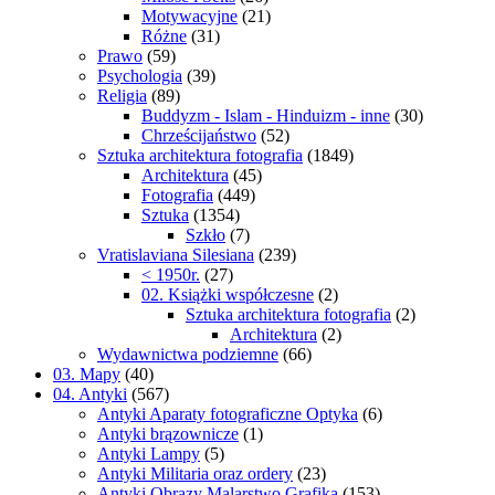
Motywacyjne
(21)
Różne
(31)
Prawo
(59)
Psychologia
(39)
Religia
(89)
Buddyzm - Islam - Hinduizm - inne
(30)
Chrześcijaństwo
(52)
Sztuka architektura fotografia
(1849)
Architektura
(45)
Fotografia
(449)
Sztuka
(1354)
Szkło
(7)
Vratislaviana Silesiana
(239)
< 1950r.
(27)
02. Książki współczesne
(2)
Sztuka architektura fotografia
(2)
Architektura
(2)
Wydawnictwa podziemne
(66)
03. Mapy
(40)
04. Antyki
(567)
Antyki Aparaty fotograficzne Optyka
(6)
Antyki brązownicze
(1)
Antyki Lampy
(5)
Antyki Militaria oraz ordery
(23)
Antyki Obrazy Malarstwo Grafika
(153)