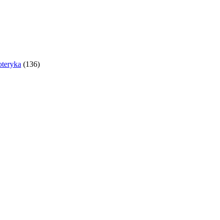
oteryka
(136)