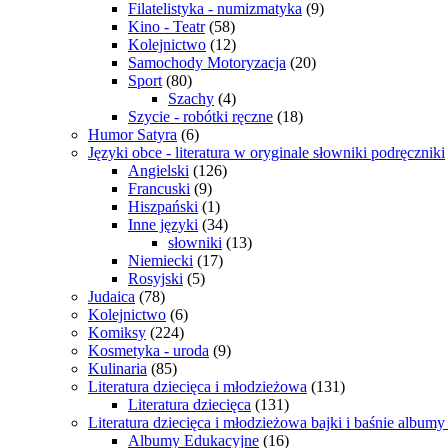
Filatelistyka - numizmatyka
(9)
Kino - Teatr
(58)
Kolejnictwo
(12)
Samochody Motoryzacja
(20)
Sport
(80)
Szachy
(4)
Szycie - robótki ręczne
(18)
Humor Satyra
(6)
Języki obce - literatura w oryginale słowniki podręczniki
Angielski
(126)
Francuski
(9)
Hiszpański
(1)
Inne języki
(34)
słowniki
(13)
Niemiecki
(17)
Rosyjski
(5)
Judaica
(78)
Kolejnictwo
(6)
Komiksy
(224)
Kosmetyka - uroda
(9)
Kulinaria
(85)
Literatura dziecięca i młodzieżowa
(131)
Literatura dziecięca
(131)
Literatura dziecięca i młodzieżowa bajki i baśnie album
Albumy Edukacyjne
(16)