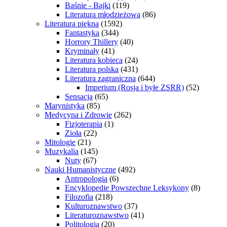
Baśnie - Bajki
(119)
Literatura młodzieżowa
(86)
Literatura piękna
(1592)
Fantastyka
(344)
Horrory Thillery
(40)
Kryminały
(41)
Literatura kobieca
(24)
Literatura polska
(431)
Literatura zagraniczna
(644)
Imperium (Rosja i byłe ZSRR)
(52)
Sensacja
(65)
Marynistyka
(85)
Medycyna i Zdrowie
(262)
Fizjoterapia
(1)
Zioła
(22)
Mitologie
(21)
Muzykalia
(145)
Nuty
(67)
Nauki Humanistyczne
(492)
Antropologia
(6)
Encyklopedie Powszechne Leksykony
(8)
Filozofia
(218)
Kulturoznawstwo
(37)
Literaturoznawstwo
(41)
Politologia
(20)