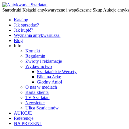
Starodruki Książki antykwaryczne i współczesne Skup Aukcje antyk
Katalog
Jak sprzedać?
Jak kupić?
Wyznania antykwariusza.
Blog
Info
Kontakt
Regulamin
Zwroty i reklamacje
Wydawnictwo
Szarlatańskie Wersety
Bilet na Arkę
Głodny Anioł
O nas w mediach
Karta klienta
TV Szarlatan
Newsletter
Ulica Szarlatanów
AUKCJE
Referencje
NA PREZENT