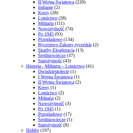
II Wojna Światowa
(220)
Indianie
(2)
Kresy
(28)
Lotnictwo
(28)
Militaria
(111)
Nowożytność
(74)
Po 1945
(93)
Przeglądowe
(134)
Rycerstwo Zakony rycerskie
(2)
Skarby Eksploracja
(13)
Średniowiecze
(37)
Starożytność
(43)
Historia - Militaria – Lotnictwo
(41)
Dwudziestolecie
(1)
I Wojna Światowa
(1)
II Wojna Światowa
(2)
Kresy
(1)
Lotnictwo
(2)
Militaria
(2)
Nowożytność
(3)
Po 1945
(1)
Przeglądowe
(17)
Średniowiecze
(1)
Starożytność
(8)
Hobby
(197)