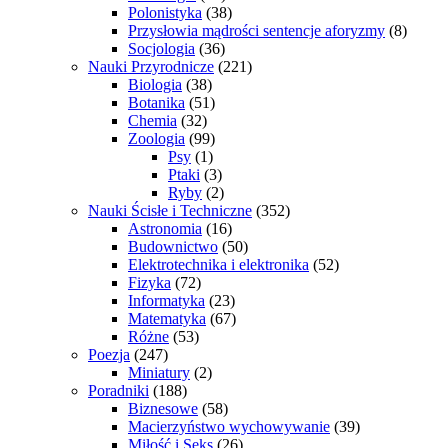
Polonistyka
(38)
Przysłowia mądrości sentencje aforyzmy
(8)
Socjologia
(36)
Nauki Przyrodnicze
(221)
Biologia
(38)
Botanika
(51)
Chemia
(32)
Zoologia
(99)
Psy
(1)
Ptaki
(3)
Ryby
(2)
Nauki Ścisłe i Techniczne
(352)
Astronomia
(16)
Budownictwo
(50)
Elektrotechnika i elektronika
(52)
Fizyka
(72)
Informatyka
(23)
Matematyka
(67)
Różne
(53)
Poezja
(247)
Miniatury
(2)
Poradniki
(188)
Biznesowe
(58)
Macierzyństwo wychowywanie
(39)
Miłość i Seks
(26)