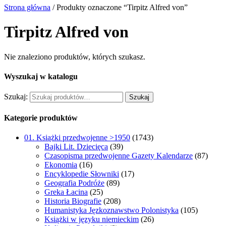
Strona główna
/ Produkty oznaczone “Tirpitz Alfred von”
Tirpitz Alfred von
Nie znaleziono produktów, których szukasz.
Wyszukaj w katalogu
Szukaj:
Szukaj
Kategorie produktów
01. Książki przedwojenne >1950
(1743)
Bajki Lit. Dziecięca
(39)
Czasopisma przedwojenne Gazety Kalendarze
(87)
Ekonomia
(16)
Encyklopedie Słowniki
(17)
Geografia Podróże
(89)
Greka Łacina
(25)
Historia Biografie
(208)
Humanistyka Jęzkoznawstwo Polonistyka
(105)
Książki w języku niemieckim
(26)