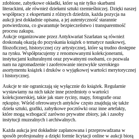
zdobione, zabytkowe okładki, które są nie tylko skarbami
literackimi, ale również dziełami sztuki rzemieślniczej. Dzięki naszej
współpracy z ekspertami z różnych dziedzin, każda pozycja na
aukcji jest dokładnie opisana, a jej autentyczność starannie
potwierdzona, co gwarantuje bezpieczeństwo i transparentność
procesu zakupu.
Aukcje organizowane przez Antykwariat Szarlatan są również
doskonałą okazją do pozyskania książek o tematyce naukowej,
filozoficznej, historycznej czy artystycznej, które są trudno dostępne
na rynku. Współpracujemy z renomowanymi kolekcjonerami,
instytucjami kulturalnymi oraz prywatnymi osobami, co pozwala
nam na zgromadzenie i zaoferowanie niezwykle szerokiego
asortymentu książek i druków o wyjątkowej wartości merytorycznej
i historycznej.
Aukcje te nie ograniczają się wyłącznie do książek. Regularnie
wystawiamy na nich także inne przedmioty o wartości
kolekcjonerskiej, takie jak stare ryciny, mapy, fotografie oraz
rękopisy. Wśród oferowanych antyków często znajdują się także
dzieła sztuki, grafiki, zabytkowe pocztówki oraz inne artefakty,
które mogą wzbogacić zarówno prywatne zbiory, jak i zasoby
instytucji muzealnych i archiwalnych.
Każda aukcja jest dokładnie zaplanowana i przeprowadzana w
sposób profesjonalny a dzięki formie licytacji online w aukcji biorą