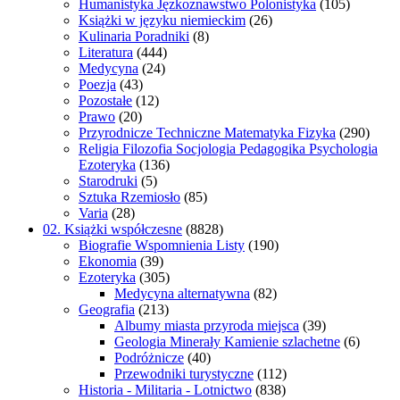
Humanistyka Jęzkoznawstwo Polonistyka
(105)
Książki w języku niemieckim
(26)
Kulinaria Poradniki
(8)
Literatura
(444)
Medycyna
(24)
Poezja
(43)
Pozostałe
(12)
Prawo
(20)
Przyrodnicze Techniczne Matematyka Fizyka
(290)
Religia Filozofia Socjologia Pedagogika Psychologia
Ezoteryka
(136)
Starodruki
(5)
Sztuka Rzemiosło
(85)
Varia
(28)
02. Książki współczesne
(8828)
Biografie Wspomnienia Listy
(190)
Ekonomia
(39)
Ezoteryka
(305)
Medycyna alternatywna
(82)
Geografia
(213)
Albumy miasta przyroda miejsca
(39)
Geologia Minerały Kamienie szlachetne
(6)
Podróżnicze
(40)
Przewodniki turystyczne
(112)
Historia - Militaria - Lotnictwo
(838)