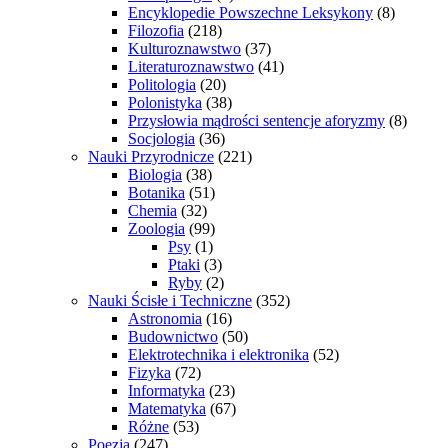
Encyklopedie Powszechne Leksykony
(8)
Filozofia
(218)
Kulturoznawstwo
(37)
Literaturoznawstwo
(41)
Politologia
(20)
Polonistyka
(38)
Przysłowia mądrości sentencje aforyzmy
(8)
Socjologia
(36)
Nauki Przyrodnicze
(221)
Biologia
(38)
Botanika
(51)
Chemia
(32)
Zoologia
(99)
Psy
(1)
Ptaki
(3)
Ryby
(2)
Nauki Ścisłe i Techniczne
(352)
Astronomia
(16)
Budownictwo
(50)
Elektrotechnika i elektronika
(52)
Fizyka
(72)
Informatyka
(23)
Matematyka
(67)
Różne
(53)
Poezja
(247)