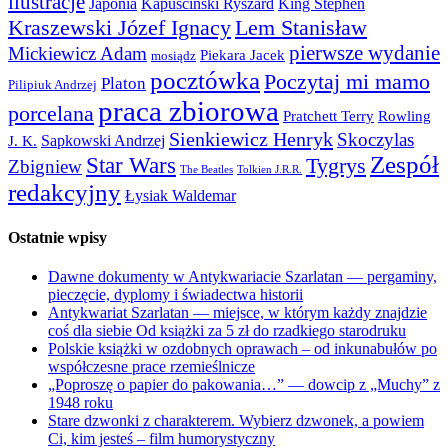
ilustracje
Japonia
Kapuściński Ryszard
King Stephen
Kraszewski Józef Ignacy
Lem Stanisław
pierwsze wydanie
Mickiewicz Adam
Piekara Jacek
mosiądz
pocztówka
Poczytaj mi mamo
Platon
Pilipiuk Andrzej
praca zbiorowa
porcelana
Pratchett Terry
Rowling
Sienkiewicz Henryk
Skoczylas
Sapkowski Andrzej
J. K.
Zespół
Star Wars
Tygrys
Zbigniew
The Beatles
Tolkien J.R.R.
redakcyjny
Łysiak Waldemar
Ostatnie wpisy
Dawne dokumenty w Antykwariacie Szarlatan — pergaminy,
pieczęcie, dyplomy i świadectwa historii
Antykwariat Szarlatan — miejsce, w którym każdy znajdzie
coś dla siebie Od książki za 5 zł do rzadkiego starodruku
Polskie książki w ozdobnych oprawach – od inkunabułów po
współczesne prace rzemieślnicze
„Poproszę o papier do pakowania…” — dowcip z „Muchy” z
1948 roku
Stare dzwonki z charakterem. Wybierz dzwonek, a powiem
Ci, kim jesteś – film humorystyczny