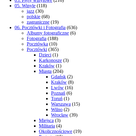
05. Płyty winylowe
(216)
05. Winyle
(118)
jazz
(30)
polskie
(68)
zagraniczne
(19)
06. Pocztówki i Fotografia
(636)
Albumy fotograficzne
(6)
Fotografia
(188)
Pocztówka
(10)
Pocztówki
(365)
Dzieci
(1)
Karkonosze
(3)
Kraków
(1)
Miasta
(204)
Gdańsk
(2)
Kraków
(8)
Lwów
(16)
Poznań
(6)
Toruń
(1)
Warszawa
(15)
Wilno
(2)
Wrocław
(39)
Miejsca
(3)
Militaria
(4)
Okolicznościowe
(19)