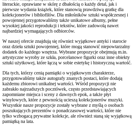
literackie, oprawiane w skórę z dbałością o każdy detal, jak i
pierwsze wydania książek, które stanowią prawdziwą gratkę dla
kolekcjonerów i bibliofilów. Dla miłośników sztuki współczesnej i
powojennej przygotowaliśmy także unikatowe albumy, pełne
wysokiej jakości reprodukcji i tekstów, które zadowolą nawet
najbardziej wymagających odbiorców.
W naszej ofercie znajdują się również wyjątkowe antyki i starocie
oraz dzieła sztuki powojennej, które mogą stanowić niepowtarzalny
dodatek do każdego wnętrza. Wybrane propozycje obejmują m.in.
artystyczne wyroby ze szkła, porcelanowe figurki oraz inne obiekty
sztuki użytkowej, które łączą w sobie estetykę i historyczną wartość.
Dla tych, którzy cenią pamiątki o wyjątkowym charakterze,
przygotowaliśmy także autografy znanych postaci, które dodają
każdemu zbiorowi unikalnej wartości. Wśród propozycji nie
zabrakło najrzadszych pocztówek, często przedstawiających
zapomniane miejsca i sceny z dawnych epok, a także płyt
winylowych, które z pewnością ucieszą kolekcjonerów muzyki.
Wszystkie nasze propozycje zostały wybrane z myślą o osobach
poszukujących prezentów o ponadczasowej wartości, które nie
tylko wzbogacą prywatne kolekcje, ale również staną się wyjątkową
pamiątką na lata.