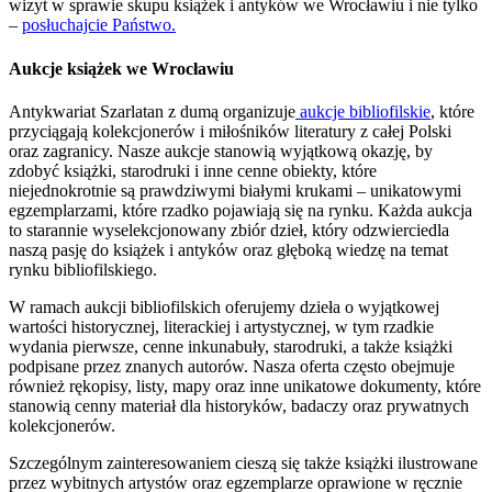
wizyt w sprawie skupu książek i antyków we Wrocławiu i nie tylko
–
posłuchajcie Państwo.
Aukcje książek we Wrocławiu
Antykwariat Szarlatan z dumą organizuje
aukcje bibliofilskie
, które
przyciągają kolekcjonerów i miłośników literatury z całej Polski
oraz zagranicy. Nasze aukcje stanowią wyjątkową okazję, by
zdobyć książki, starodruki i inne cenne obiekty, które
niejednokrotnie są prawdziwymi białymi krukami – unikatowymi
egzemplarzami, które rzadko pojawiają się na rynku. Każda aukcja
to starannie wyselekcjonowany zbiór dzieł, który odzwierciedla
naszą pasję do książek i antyków oraz głęboką wiedzę na temat
rynku bibliofilskiego.
W ramach aukcji bibliofilskich oferujemy dzieła o wyjątkowej
wartości historycznej, literackiej i artystycznej, w tym rzadkie
wydania pierwsze, cenne inkunabuły, starodruki, a także książki
podpisane przez znanych autorów. Nasza oferta często obejmuje
również rękopisy, listy, mapy oraz inne unikatowe dokumenty, które
stanowią cenny materiał dla historyków, badaczy oraz prywatnych
kolekcjonerów.
Szczególnym zainteresowaniem cieszą się także książki ilustrowane
przez wybitnych artystów oraz egzemplarze oprawione w ręcznie