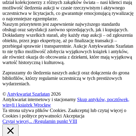
udział kolekcjonerzy z różnych zakątków świata – nasi klienci mają
możliwość śledzenia aukcji w czasie rzeczywistym i aktywnego
uczestnictwa w licytacjach, co gwarantuje emocjonującą rywalizację
o najcenniejsze egzemplarze.
Naszym priorytetem jest zapewnienie najwyższego standardu
obsługi oraz satysfakcji zarówno sprzedających, jak i kupujących.
Dokładamy wszelkich starań, aby każdy etap aukcji – od zgłoszenia
obiektu, przez jego ekspertyzę, aż po finalizację transakcji –
przebiegał sprawnie i transparentnie. Aukcje Antykwariatu Szarlatan
to nie tylko możliwość zdobycia wyjątkowych książek i antyków,
ale również okazja do obcowania z dziełami, które mają wyjątkową
wartość historyczną i kulturową.
Zapraszamy do śledzenia naszych aukcji oraz dołączenia do grona
bibliofilów, którzy regularnie uczestniczą w tych prestiżowych
wydarzeniach.
©
Antykwariat Szarlatan
2026
Antykwariat internetowy i stacjonarny
Skup antyków, pocztówek,
winyli i książek Wrocław
Ta strona używa plików Cookies. Zaakceptuj lub czytaj więcej o
Cookies i polityce prywatności
Akceptacja
Czytaj więcej... /Regulamin punkt VIII