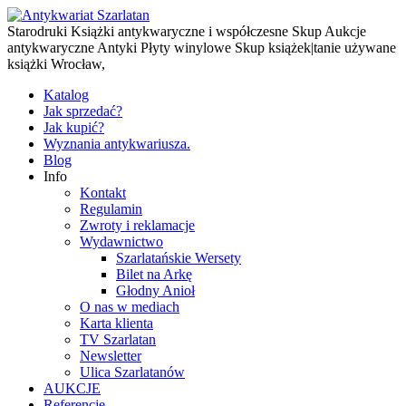
Starodruki Książki antykwaryczne i współczesne Skup Aukcje
antykwaryczne Antyki Płyty winylowe Skup książek|tanie używane
książki Wrocław,
Katalog
Jak sprzedać?
Jak kupić?
Wyznania antykwariusza.
Blog
Info
Kontakt
Regulamin
Zwroty i reklamacje
Wydawnictwo
Szarlatańskie Wersety
Bilet na Arkę
Głodny Anioł
O nas w mediach
Karta klienta
TV Szarlatan
Newsletter
Ulica Szarlatanów
AUKCJE
Referencje