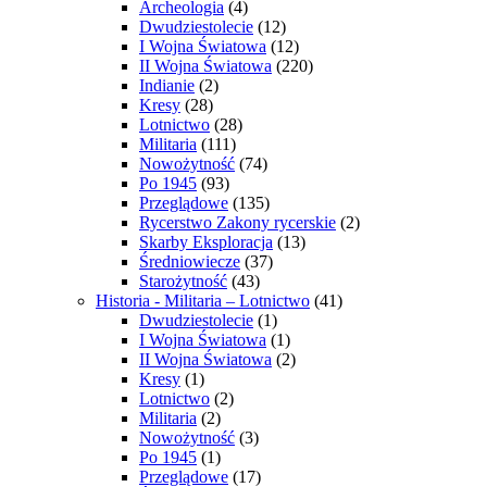
Archeologia
(4)
Dwudziestolecie
(12)
I Wojna Światowa
(12)
II Wojna Światowa
(220)
Indianie
(2)
Kresy
(28)
Lotnictwo
(28)
Militaria
(111)
Nowożytność
(74)
Po 1945
(93)
Przeglądowe
(135)
Rycerstwo Zakony rycerskie
(2)
Skarby Eksploracja
(13)
Średniowiecze
(37)
Starożytność
(43)
Historia - Militaria – Lotnictwo
(41)
Dwudziestolecie
(1)
I Wojna Światowa
(1)
II Wojna Światowa
(2)
Kresy
(1)
Lotnictwo
(2)
Militaria
(2)
Nowożytność
(3)
Po 1945
(1)
Przeglądowe
(17)