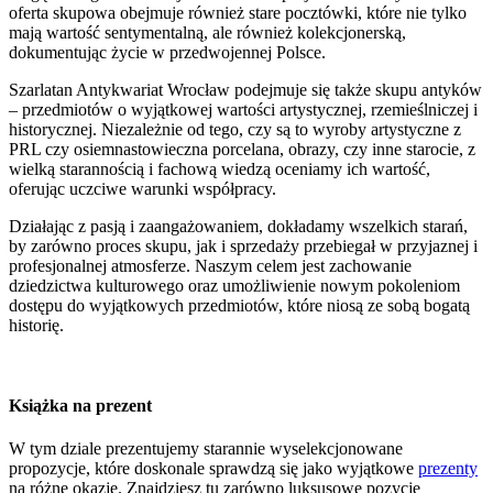
oferta skupowa obejmuje również stare pocztówki, które nie tylko
mają wartość sentymentalną, ale również kolekcjonerską,
dokumentując życie w przedwojennej Polsce.
Szarlatan Antykwariat Wrocław podejmuje się także skupu antyków
– przedmiotów o wyjątkowej wartości artystycznej, rzemieślniczej i
historycznej. Niezależnie od tego, czy są to wyroby artystyczne z
PRL czy osiemnastowieczna porcelana, obrazy, czy inne starocie, z
wielką starannością i fachową wiedzą oceniamy ich wartość,
oferując uczciwe warunki współpracy.
Działając z pasją i zaangażowaniem, dokładamy wszelkich starań,
by zarówno proces skupu, jak i sprzedaży przebiegał w przyjaznej i
profesjonalnej atmosferze. Naszym celem jest zachowanie
dziedzictwa kulturowego oraz umożliwienie nowym pokoleniom
dostępu do wyjątkowych przedmiotów, które niosą ze sobą bogatą
historię.
Książka na prezent
W tym dziale prezentujemy starannie wyselekcjonowane
propozycje, które doskonale sprawdzą się jako wyjątkowe
prezenty
na różne okazje. Znajdziesz tu zarówno luksusowe pozycje