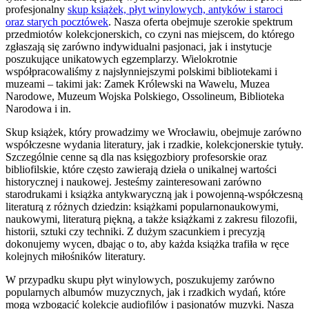
profesjonalny
skup książek, płyt winylowych, antyków i staroci
oraz starych pocztówek
. Nasza oferta obejmuje szerokie spektrum
przedmiotów kolekcjonerskich, co czyni nas miejscem, do którego
zgłaszają się zarówno indywidualni pasjonaci, jak i instytucje
poszukujące unikatowych egzemplarzy. Wielokrotnie
współpracowaliśmy z najsłynniejszymi polskimi bibliotekami i
muzeami – takimi jak: Zamek Królewski na Wawelu, Muzea
Narodowe, Muzeum Wojska Polskiego, Ossolineum, Biblioteka
Narodowa i in.
Skup książek, który prowadzimy we Wrocławiu, obejmuje zarówno
współczesne wydania literatury, jak i rzadkie, kolekcjonerskie tytuły.
Szczególnie cenne są dla nas księgozbiory profesorskie oraz
bibliofilskie, które często zawierają dzieła o unikalnej wartości
historycznej i naukowej. Jesteśmy zainteresowani zarówno
starodrukami i książka antykwaryczną jak i powojenną-współczesną
literaturą z różnych dziedzin: książkami popularnonaukowymi,
naukowymi, literaturą piękną, a także książkami z zakresu filozofii,
historii, sztuki czy techniki. Z dużym szacunkiem i precyzją
dokonujemy wycen, dbając o to, aby każda książka trafiła w ręce
kolejnych miłośników literatury.
W przypadku skupu płyt winylowych, poszukujemy zarówno
popularnych albumów muzycznych, jak i rzadkich wydań, które
mogą wzbogacić kolekcje audiofilów i pasjonatów muzyki. Nasza