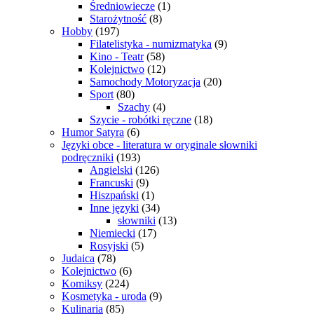
Średniowiecze
(1)
Starożytność
(8)
Hobby
(197)
Filatelistyka - numizmatyka
(9)
Kino - Teatr
(58)
Kolejnictwo
(12)
Samochody Motoryzacja
(20)
Sport
(80)
Szachy
(4)
Szycie - robótki ręczne
(18)
Humor Satyra
(6)
Języki obce - literatura w oryginale słowniki
podręczniki
(193)
Angielski
(126)
Francuski
(9)
Hiszpański
(1)
Inne języki
(34)
słowniki
(13)
Niemiecki
(17)
Rosyjski
(5)
Judaica
(78)
Kolejnictwo
(6)
Komiksy
(224)
Kosmetyka - uroda
(9)
Kulinaria
(85)