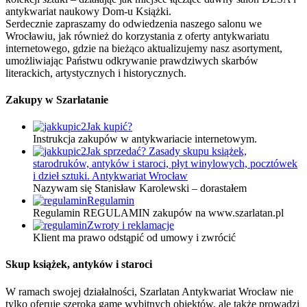
antykwariat naukowy Dom-u Książki.
Serdecznie zapraszamy do odwiedzenia naszego salonu we
Wrocławiu, jak również do korzystania z oferty antykwariatu
internetowego, gdzie na bieżąco aktualizujemy nasz asortyment,
umożliwiając Państwu odkrywanie prawdziwych skarbów
literackich, artystycznych i historycznych.
Zakupy w Szarlatanie
Jak kupić?
Instrukcja zakupów w antykwariacie internetowym.
Jak sprzedać? Zasady skupu książek,
starodruków, antyków i staroci, płyt winylowych, pocztówek
i dzieł sztuki. Antykwariat Wrocław
Nazywam się Stanisław Karolewski – dorastałem
Regulamin
Regulamin REGULAMIN zakupów na www.szarlatan.pl
Zwroty i reklamacje
Klient ma prawo odstąpić od umowy i zwrócić
Skup książek, antyków i staroci
W ramach swojej działalności, Szarlatan Antykwariat Wrocław nie
tylko oferuje szeroką gamę wybitnych obiektów, ale także prowadzi