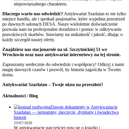
niepowtarzalnego charakteru.
Dlaczego warto nas odwiedzić?
Antykwariat Szarlatan to nie tylko
miejsce handlu, ale i spotkań pasjonatów, które wypełnia przestrzeń
po dawnych salonach DESA. Nasze wieloletnie doświadczenie
pozwala nam na profesjonalne doradztwo i pomoc w odkrywaniu
prawdziwych skarbów. Stawiamy na unikalność i jakość, dbając o
każdy szczegół naszej oferty.
Znajdziesz nas stacjonarnie na ul. Szczytnickiej 51 we
Wrocławiu oraz nasz antykwariat internetowy na tej stronie.
Zapraszamy serdecznie do odwiedzin i współpracy! Odkryj z nami
magię dawnych czasów i pozwól, by historia zagościła w Twoim
domu.
Antykwariat Szarlatan – Twoje okno na przeszłość!
Aktualności / Blog
Dawne dokumenty w Antykwariacie
Szarlatan — pergaminy, pieczęcie, dyplomy i świadectwa
historii
23/07/2026
W antykwariacie najczęściej pyta się o książki i