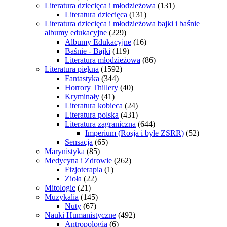
Literatura dziecięca i młodzieżowa
(131)
Literatura dziecięca
(131)
Literatura dziecięca i młodzieżowa bajki i baśnie
albumy edukacyjne
(229)
Albumy Edukacyjne
(16)
Baśnie - Bajki
(119)
Literatura młodzieżowa
(86)
Literatura piękna
(1592)
Fantastyka
(344)
Horrory Thillery
(40)
Kryminały
(41)
Literatura kobieca
(24)
Literatura polska
(431)
Literatura zagraniczna
(644)
Imperium (Rosja i byłe ZSRR)
(52)
Sensacja
(65)
Marynistyka
(85)
Medycyna i Zdrowie
(262)
Fizjoterapia
(1)
Zioła
(22)
Mitologie
(21)
Muzykalia
(145)
Nuty
(67)
Nauki Humanistyczne
(492)
Antropologia
(6)