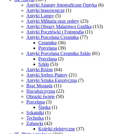
Antyki Aparaty fotograficzne Optyka
(6)
Antyki brązownicze
(1)
Antyki Lampy
(5)
Antyki Militaria oraz ordery
(23)
Antyki Obrazy Malarstwo Grafika
(153)
Antyki Pocztówki i Fotografia
(11)
Antyki Porcelana Ceramika
(77)
Ceramika
(36)
Porcelana
(39)
Antyki Porcelana Ceramika Szkło
(81)
Porcelana
(2)
Szkło
(53)
Antyki Różne
(64)
Antyki Srebro Platery
(21)
Antyki Sztuka Egzotyczna
(7)
Brąz Mosiądz
(11)
Huculszczyzna
(22)
Obrazki święte
(50)
Porcelana
(3)
Śląska
(1)
Szkatułki
(1)
Technika
(1)
Zabawki
(42)
Kolejki elektryczne
(37)