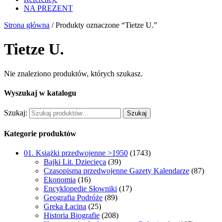
NA PREZENT
Strona główna
/ Produkty oznaczone “Tietze U.”
Tietze U.
Nie znaleziono produktów, których szukasz.
Wyszukaj w katalogu
Szukaj:
Szukaj
Kategorie produktów
01. Książki przedwojenne >1950
(1743)
Bajki Lit. Dziecięca
(39)
Czasopisma przedwojenne Gazety Kalendarze
(87)
Ekonomia
(16)
Encyklopedie Słowniki
(17)
Geografia Podróże
(89)
Greka Łacina
(25)
Historia Biografie
(208)