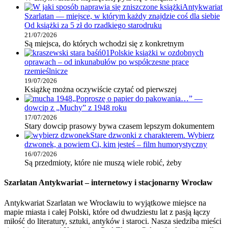
Antykwariat
Szarlatan — miejsce, w którym każdy znajdzie coś dla siebie
Od książki za 5 zł do rzadkiego starodruku
21/07/2026
Są miejsca, do których wchodzi się z konkretnym
Polskie książki w ozdobnych
oprawach – od inkunabułów po współczesne prace
rzemieślnicze
19/07/2026
Książkę można oczywiście czytać od pierwszej
„Poproszę o papier do pakowania…” —
dowcip z „Muchy” z 1948 roku
17/07/2026
Stary dowcip prasowy bywa czasem lepszym dokumentem
Stare dzwonki z charakterem. Wybierz
dzwonek, a powiem Ci, kim jesteś – film humorystyczny
16/07/2026
Są przedmioty, które nie muszą wiele robić, żeby
Szarlatan Antykwariat – internetowy i stacjonarny Wrocław
Antykwariat Szarlatan we Wrocławiu to wyjątkowe miejsce na
mapie miasta i całej Polski, które od dwudziestu lat z pasją łączy
miłość do literatury, sztuki, antyków i staroci. Nasza siedziba mieści