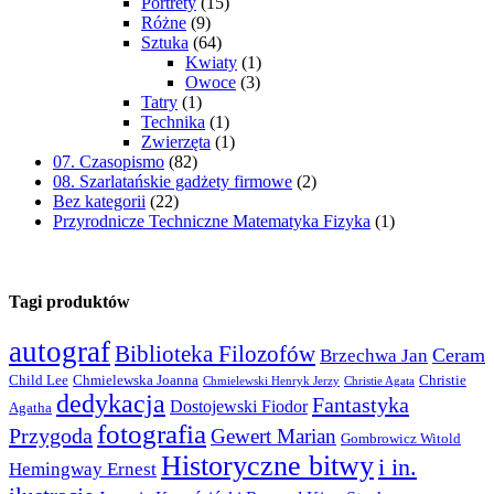
Portrety
(15)
Różne
(9)
Sztuka
(64)
Kwiaty
(1)
Owoce
(3)
Tatry
(1)
Technika
(1)
Zwierzęta
(1)
07. Czasopismo
(82)
08. Szarlatańskie gadżety firmowe
(2)
Bez kategorii
(22)
Przyrodnicze Techniczne Matematyka Fizyka
(1)
Tagi produktów
autograf
Biblioteka Filozofów
Ceram
Brzechwa Jan
Child Lee
Chmielewska Joanna
Christie
Chmielewski Henryk Jerzy
Christie Agata
dedykacja
Fantastyka
Dostojewski Fiodor
Agatha
fotografia
Przygoda
Gewert Marian
Gombrowicz Witold
Historyczne bitwy
i in.
Hemingway Ernest