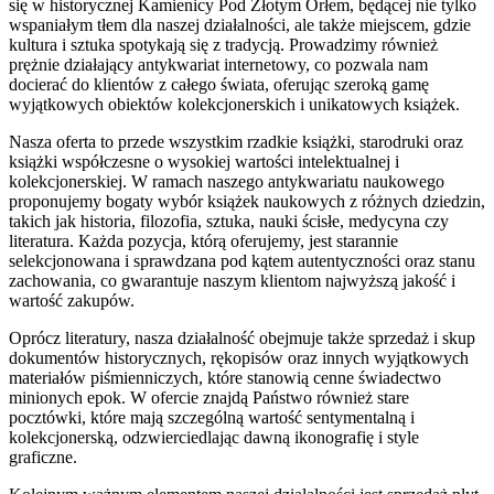
się w historycznej Kamienicy Pod Złotym Orłem, będącej nie tylko
wspaniałym tłem dla naszej działalności, ale także miejscem, gdzie
kultura i sztuka spotykają się z tradycją. Prowadzimy również
prężnie działający antykwariat internetowy, co pozwala nam
docierać do klientów z całego świata, oferując szeroką gamę
wyjątkowych obiektów kolekcjonerskich i unikatowych książek.
Nasza oferta to przede wszystkim rzadkie książki, starodruki oraz
książki współczesne o wysokiej wartości intelektualnej i
kolekcjonerskiej. W ramach naszego antykwariatu naukowego
proponujemy bogaty wybór książek naukowych z różnych dziedzin,
takich jak historia, filozofia, sztuka, nauki ścisłe, medycyna czy
literatura. Każda pozycja, którą oferujemy, jest starannie
selekcjonowana i sprawdzana pod kątem autentyczności oraz stanu
zachowania, co gwarantuje naszym klientom najwyższą jakość i
wartość zakupów.
Oprócz literatury, nasza działalność obejmuje także sprzedaż i skup
dokumentów historycznych, rękopisów oraz innych wyjątkowych
materiałów piśmienniczych, które stanowią cenne świadectwo
minionych epok. W ofercie znajdą Państwo również stare
pocztówki, które mają szczególną wartość sentymentalną i
kolekcjonerską, odzwierciedlając dawną ikonografię i style
graficzne.