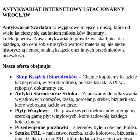
ANTYKWARIAT INTERNETOWY I STACJONARNY –
WROCŁAW
Antykwariat Szarlatan
to wyjątkowe miejsce z duszą, które od
wielu lat cieszy się zaufaniem miłośników literatury i
kolekcjonerów. Nasz antykwariat to prawdziwa skarbnica dla
każdego, kto ceni sobie nie tylko wartość materialną, ale także
historyczną i emocjonalną książek oraz innych przedmiotów z
przeszłości.
Nasza oferta obejmuje:
Skup Książek i Starodruków
– Chętnie kupujemy książki z
każdej epoki, w tym starodruki, polskie książki XIX w,.
rękopisy, dokumenty etc.
Antyki i Starocie oraz Sztuka
– Zapraszamy do odkrywania
wyjątkowych obrazów, rzeźb, porcelany, sreber, biżuterii etc.,
które wzbogacą każde wnętrze.
Płyty Winylowe
– Dla prawdziwych melomanów oferujemy
szeroką gamę płyt winylowych, które zadowolą każdego
kolekcjonera.
Przedwojenne pocztówki
– z terenów byłej i obecnej Polski.
Sztuka PRL
– malarstwo, rzeźba, szkło kolorowe, biżuteria i
inne dzieła z okresu PRL, które dodadzą Twojemu wnętrzu