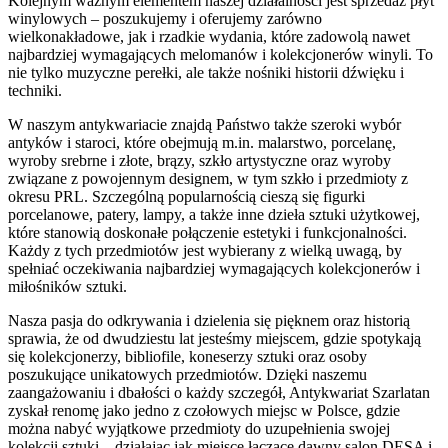
Kolejnym ważnym elementem naszej działalności jest sprzedaż płyt
winylowych – poszukujemy i oferujemy zarówno
wielkonakładowe, jak i rzadkie wydania, które zadowolą nawet
najbardziej wymagających melomanów i kolekcjonerów winyli. To
nie tylko muzyczne perełki, ale także nośniki historii dźwięku i
techniki.
W naszym antykwariacie znajdą Państwo także szeroki wybór
antyków i staroci, które obejmują m.in. malarstwo, porcelanę,
wyroby srebrne i złote, brązy, szkło artystyczne oraz wyroby
związane z powojennym designem, w tym szkło i przedmioty z
okresu PRL. Szczególną popularnością cieszą się figurki
porcelanowe, patery, lampy, a także inne dzieła sztuki użytkowej,
które stanowią doskonałe połączenie estetyki i funkcjonalności.
Każdy z tych przedmiotów jest wybierany z wielką uwagą, by
spełniać oczekiwania najbardziej wymagających kolekcjonerów i
miłośników sztuki.
Nasza pasja do odkrywania i dzielenia się pięknem oraz historią
sprawia, że od dwudziestu lat jesteśmy miejscem, gdzie spotykają
się kolekcjonerzy, bibliofile, koneserzy sztuki oraz osoby
poszukujące unikatowych przedmiotów. Dzięki naszemu
zaangażowaniu i dbałości o każdy szczegół, Antykwariat Szarlatan
zyskał renomę jako jedno z czołowych miejsc w Polsce, gdzie
można nabyć wyjątkowe przedmioty do uzupełnienia swojej
kolekcji sztuki – działając jak miejsce łączące dawny salon DESA i