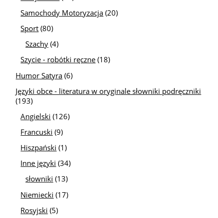
Samochody Motoryzacja
(20)
Sport
(80)
Szachy
(4)
Szycie - robótki ręczne
(18)
Humor Satyra
(6)
Języki obce - literatura w oryginale słowniki podręczniki
(193)
Angielski
(126)
Francuski
(9)
Hiszpański
(1)
Inne języki
(34)
słowniki
(13)
Niemiecki
(17)
Rosyjski
(5)