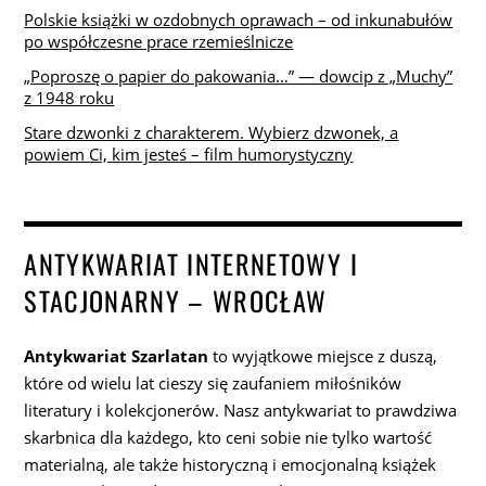
Polskie książki w ozdobnych oprawach – od inkunabułów
po współczesne prace rzemieślnicze
„Poproszę o papier do pakowania…” — dowcip z „Muchy”
z 1948 roku
Stare dzwonki z charakterem. Wybierz dzwonek, a
powiem Ci, kim jesteś – film humorystyczny
ANTYKWARIAT INTERNETOWY I
STACJONARNY – WROCŁAW
Antykwariat Szarlatan
to wyjątkowe miejsce z duszą,
które od wielu lat cieszy się zaufaniem miłośników
literatury i kolekcjonerów. Nasz antykwariat to prawdziwa
skarbnica dla każdego, kto ceni sobie nie tylko wartość
materialną, ale także historyczną i emocjonalną książek