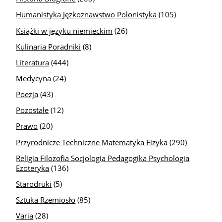
Humanistyka Jęzkoznawstwo Polonistyka
(105)
Książki w języku niemieckim
(26)
Kulinaria Poradniki
(8)
Literatura
(444)
Medycyna
(24)
Poezja
(43)
Pozostałe
(12)
Prawo
(20)
Przyrodnicze Techniczne Matematyka Fizyka
(290)
Religia Filozofia Socjologia Pedagogika Psychologia
Ezoteryka
(136)
Starodruki
(5)
Sztuka Rzemiosło
(85)
Varia
(28)