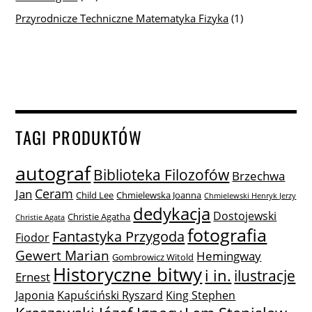
Przyrodnicze Techniczne Matematyka Fizyka
(1)
TAGI PRODUKTÓW
autograf
Biblioteka Filozofów
Brzechwa
Ceram
Jan
Child Lee
Chmielewska Joanna
Chmielewski Henryk Jerzy
dedykacja
Dostojewski
Christie Agatha
Christie Agata
fotografia
Fantastyka Przygoda
Fiodor
Gewert Marian
Hemingway
Gombrowicz Witold
Historyczne bitwy
i in.
ilustracje
Ernest
Japonia
Kapuściński Ryszard
King Stephen