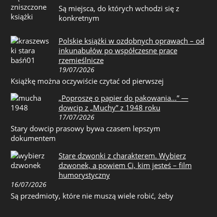
Są miejsca, do których wchodzi się z
konkretnym
Polskie książki w ozdobnych oprawach – od
inkunabułów po współczesne prace
rzemieślnicze
19/07/2026
Książkę można oczywiście czytać od pierwszej
„Poproszę o papier do pakowania…” —
dowcip z „Muchy” z 1948 roku
17/07/2026
Stary dowcip prasowy bywa czasem lepszym
dokumentem
Stare dzwonki z charakterem. Wybierz
dzwonek, a powiem Ci, kim jesteś – film
humorystyczny
16/07/2026
Są przedmioty, które nie muszą wiele robić, żeby