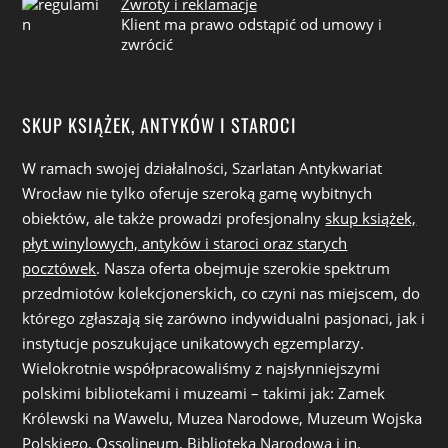
Zwroty i reklamacje
Klient ma prawo odstąpić od umowy i
zwrócić
SKUP KSIĄŻEK, ANTYKÓW I STAROCI
W ramach swojej działalności, Szarlatan Antykwariat
Wrocław nie tylko oferuje szeroką gamę wybitnych
obiektów, ale także prowadzi profesjonalny
skup książek,
płyt winylowych, antyków i staroci oraz starych
pocztówek
. Nasza oferta obejmuje szerokie spektrum
przedmiotów kolekcjonerskich, co czyni nas miejscem, do
którego zgłaszają się zarówno indywidualni pasjonaci, jak i
instytucje poszukujące unikatowych egzemplarzy.
Wielokrotnie współpracowaliśmy z najsłynniejszymi
polskimi bibliotekami i muzeami – takimi jak: Zamek
Królewski na Wawelu, Muzea Narodowe, Muzeum Wojska
Polskiego, Ossolineum, Biblioteka Narodowa i in.