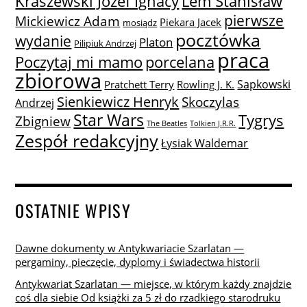
Lem Stanisław
Kraszewski Józef Ignacy
pierwsze
Mickiewicz Adam
Piekara Jacek
mosiądz
pocztówka
wydanie
Platon
Pilipiuk Andrzej
praca
Poczytaj mi mamo
porcelana
zbiorowa
Sapkowski
Pratchett Terry
Rowling J. K.
Sienkiewicz Henryk
Skoczylas
Andrzej
Star Wars
Tygrys
Zbigniew
The Beatles
Tolkien J.R.R.
Zespół redakcyjny
Łysiak Waldemar
OSTATNIE WPISY
Dawne dokumenty w Antykwariacie Szarlatan —
pergaminy, pieczęcie, dyplomy i świadectwa historii
Antykwariat Szarlatan — miejsce, w którym każdy znajdzie
coś dla siebie Od książki za 5 zł do rzadkiego starodruku