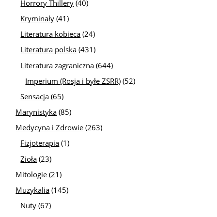
Horrory Thillery
(40)
Kryminały
(41)
Literatura kobieca
(24)
Literatura polska
(431)
Literatura zagraniczna
(644)
Imperium (Rosja i byłe ZSRR)
(52)
Sensacja
(65)
Marynistyka
(85)
Medycyna i Zdrowie
(263)
Fizjoterapia
(1)
Zioła
(23)
Mitologie
(21)
Muzykalia
(145)
Nuty
(67)