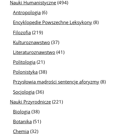
Nauki Humanistyczne
(494)
Antropologia
(6)
Encyklopedie Powszechne Leksykony
(8)
Filozofia
(219)
Kulturoznawstwo
(37)
Literaturoznawstwo
(41)
Politologia
(21)
Polonistyka
(38)
Przysłowia mądrości sentencje aforyzmy
(8)
Socjologia
(36)
Nauki Przyrodnicze
(221)
Biologia
(38)
Botanika
(51)
Chemia
(32)