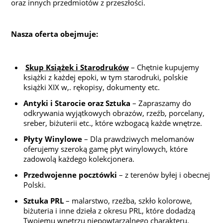
oraz innych przedmiotów z przeszłości.
Nasza oferta obejmuje:
Skup Książek i Starodruków
– Chętnie kupujemy
książki z każdej epoki, w tym starodruki, polskie
książki XIX w,. rękopisy, dokumenty etc.
Antyki i Starocie oraz Sztuka
– Zapraszamy do
odkrywania wyjątkowych obrazów, rzeźb, porcelany,
sreber, biżuterii etc., które wzbogacą każde wnętrze.
Płyty Winylowe
– Dla prawdziwych melomanów
oferujemy szeroką gamę płyt winylowych, które
zadowolą każdego kolekcjonera.
Przedwojenne pocztówki
– z terenów byłej i obecnej
Polski.
Sztuka PRL
– malarstwo, rzeźba, szkło kolorowe,
biżuteria i inne dzieła z okresu PRL, które dodadzą
Twojemu wnętrzu niepowtarzalnego charakteru.