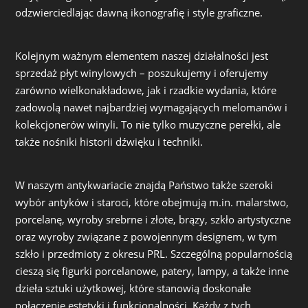
odzwierciedlając dawną ikonografię i style graficzne.
Kolejnym ważnym elementem naszej działalności jest
sprzedaż płyt winylowych – poszukujemy i oferujemy
zarówno wielkonakładowe, jak i rzadkie wydania, które
zadowolą nawet najbardziej wymagających melomanów i
kolekcjonerów winyli. To nie tylko muzyczne perełki, ale
także nośniki historii dźwięku i techniki.
W naszym antykwariacie znajdą Państwo także szeroki
wybór antyków i staroci, które obejmują m.in. malarstwo,
porcelanę, wyroby srebrne i złote, brązy, szkło artystyczne
oraz wyroby związane z powojennym designem, w tym
szkło i przedmioty z okresu PRL. Szczególną popularnością
cieszą się figurki porcelanowe, patery, lampy, a także inne
dzieła sztuki użytkowej, które stanowią doskonałe
połączenie estetyki i funkcjonalności. Każdy z tych