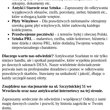
rękopisy, dokumenty etc.
Antyki i Starocie oraz Sztuka
– Zapraszamy do odkrywania
wyjątkowych obrazów, rzeźb, porcelany, sreber, biżuterii etc.,
które wzbogacą każde wnętrze.
Płyty Winylowe
– Dla prawdziwych melomanów oferujemy
szeroką gamę płyt winylowych, które zadowolą każdego
kolekcjonera.
Przedwojenne pocztówki
– z terenów byłej i obecnej Polski.
Sztuka PRL
– malarstwo, rzeźba, szkło kolorowe, biżuteria i
inne dzieła z okresu PRL, które dodadzą Twojemu wnętrzu
niepowtarzalnego charakteru.
Dlaczego warto nas odwiedzić?
Antykwariat Szarlatan to nie tylko
miejsce handlu, ale i spotkań pasjonatów, które wypełnia przestrzeń
po dawnych salonach DESA. Nasze wieloletnie doświadczenie
pozwala nam na profesjonalne doradztwo i pomoc w odkrywaniu
prawdziwych skarbów. Stawiamy na unikalność i jakość, dbając o
każdy szczegół naszej oferty.
Znajdziesz nas stacjonarnie na ul. Szczytnickiej 51 we
Wrocławiu oraz nasz antykwariat internetowy na tej stronie.
Zapraszamy serdecznie do odwiedzin i współpracy! Odkryj z nami
magię dawnych czasów i pozwól, by historia zagościła w Twoim
domu.