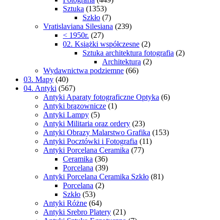
Sztuka
(1353)
Szkło
(7)
Vratislaviana Silesiana
(239)
< 1950r.
(27)
02. Książki współczesne
(2)
Sztuka architektura fotografia
(2)
Architektura
(2)
Wydawnictwa podziemne
(66)
03. Mapy
(40)
04. Antyki
(567)
Antyki Aparaty fotograficzne Optyka
(6)
Antyki brązownicze
(1)
Antyki Lampy
(5)
Antyki Militaria oraz ordery
(23)
Antyki Obrazy Malarstwo Grafika
(153)
Antyki Pocztówki i Fotografia
(11)
Antyki Porcelana Ceramika
(77)
Ceramika
(36)
Porcelana
(39)
Antyki Porcelana Ceramika Szkło
(81)
Porcelana
(2)
Szkło
(53)
Antyki Różne
(64)
Antyki Srebro Platery
(21)