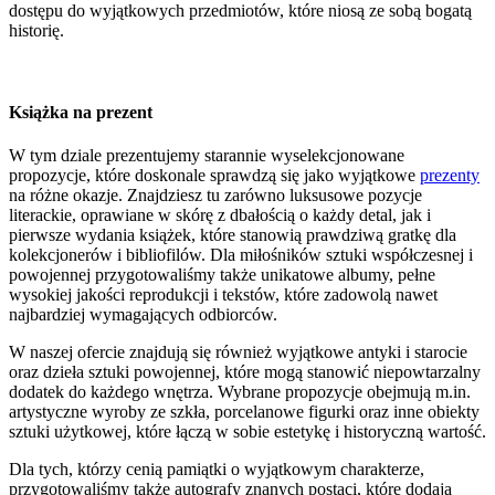
dostępu do wyjątkowych przedmiotów, które niosą ze sobą bogatą
historię.
Książka na prezent
W tym dziale prezentujemy starannie wyselekcjonowane
propozycje, które doskonale sprawdzą się jako wyjątkowe
prezenty
na różne okazje. Znajdziesz tu zarówno luksusowe pozycje
literackie, oprawiane w skórę z dbałością o każdy detal, jak i
pierwsze wydania książek, które stanowią prawdziwą gratkę dla
kolekcjonerów i bibliofilów. Dla miłośników sztuki współczesnej i
powojennej przygotowaliśmy także unikatowe albumy, pełne
wysokiej jakości reprodukcji i tekstów, które zadowolą nawet
najbardziej wymagających odbiorców.
W naszej ofercie znajdują się również wyjątkowe antyki i starocie
oraz dzieła sztuki powojennej, które mogą stanowić niepowtarzalny
dodatek do każdego wnętrza. Wybrane propozycje obejmują m.in.
artystyczne wyroby ze szkła, porcelanowe figurki oraz inne obiekty
sztuki użytkowej, które łączą w sobie estetykę i historyczną wartość.
Dla tych, którzy cenią pamiątki o wyjątkowym charakterze,
przygotowaliśmy także autografy znanych postaci, które dodają