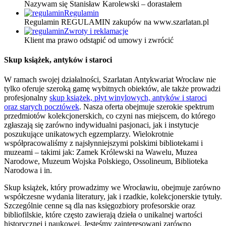
Nazywam się Stanisław Karolewski – dorastałem
Regulamin
Regulamin REGULAMIN zakupów na www.szarlatan.pl
Zwroty i reklamacje
Klient ma prawo odstąpić od umowy i zwrócić
Skup książek, antyków i staroci
W ramach swojej działalności, Szarlatan Antykwariat Wrocław nie
tylko oferuje szeroką gamę wybitnych obiektów, ale także prowadzi
profesjonalny
skup książek, płyt winylowych, antyków i staroci
oraz starych pocztówek
. Nasza oferta obejmuje szerokie spektrum
przedmiotów kolekcjonerskich, co czyni nas miejscem, do którego
zgłaszają się zarówno indywidualni pasjonaci, jak i instytucje
poszukujące unikatowych egzemplarzy. Wielokrotnie
współpracowaliśmy z najsłynniejszymi polskimi bibliotekami i
muzeami – takimi jak: Zamek Królewski na Wawelu, Muzea
Narodowe, Muzeum Wojska Polskiego, Ossolineum, Biblioteka
Narodowa i in.
Skup książek, który prowadzimy we Wrocławiu, obejmuje zarówno
współczesne wydania literatury, jak i rzadkie, kolekcjonerskie tytuły.
Szczególnie cenne są dla nas księgozbiory profesorskie oraz
bibliofilskie, które często zawierają dzieła o unikalnej wartości
historycznej i naukowej. Jesteśmy zainteresowani zarówno