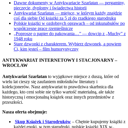
Dawne dokumenty w Antykwariacie Szarlatan — pergaminy,
pieczęcie, dyplomy i świadectwa historii
Antykwariat Szarlatan — miejsce, w którym każdy znajdzie
coś dla siebie Od książki za 5 zł do rzadkiego starodruku
Polskie książki w ozdobnych oprawach – od inkunabułów po
współczesne prace rzemieślnicze
„Poproszę o papier do pakowania…” — dowcip z „Muchy” z
1948 roku
Stare dzwonki z charakterem. Wybierz dzwonek, a powiem
Ci, kim jesteś – film humorystyczny
ANTYKWARIAT INTERNETOWY I STACJONARNY –
WROCŁAW
Antykwariat Szarlatan
to wyjątkowe miejsce z duszą, które od
wielu lat cieszy się zaufaniem miłośników literatury i
kolekcjonerów. Nasz antykwariat to prawdziwa skarbnica dla
każdego, kto ceni sobie nie tylko wartość materialną, ale także
historyczną i emocjonalną książek oraz innych przedmiotów z
przeszłości.
Nasza oferta obejmuje:
Skup Książek i Starodruków
– Chętnie kupujemy książki z
każdej epoki, w tym starodruki, polskie książki XIX w,.