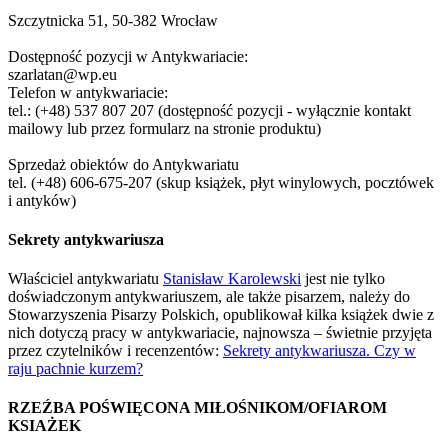
Szczytnicka 51, 50-382 Wrocław
Dostępność pozycji w Antykwariacie:
szarlatan@wp.eu
Telefon w antykwariacie:
tel.: (+48) 537 807 207 (dostępność pozycji - wyłącznie kontakt
mailowy lub przez formularz na stronie produktu)
Sprzedaż obiektów do Antykwariatu
tel. (+48) 606-675-207 (skup książek, płyt winylowych, pocztówek
i antyków)
Sekrety antykwariusza
Właściciel antykwariatu
Stanisław Karolewski
jest nie tylko
doświadczonym antykwariuszem, ale także pisarzem, należy do
Stowarzyszenia Pisarzy Polskich, opublikował kilka książek dwie z
nich dotyczą pracy w antykwariacie, najnowsza – świetnie przyjęta
przez czytelników i recenzentów:
Sekrety antykwariusza. Czy w
raju pachnie kurzem?
RZEŹBA POŚWIĘCONA MIŁOŚNIKOM/OFIAROM
KSIAŻEK