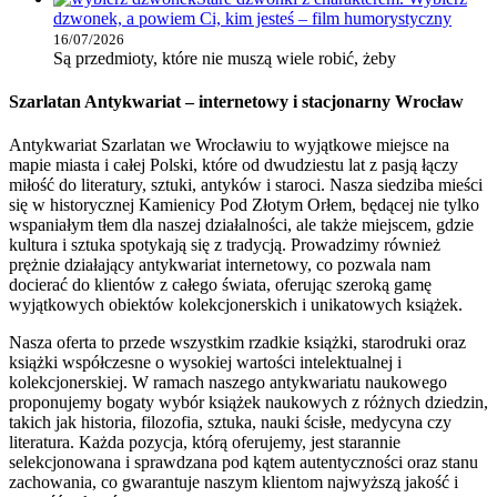
dzwonek, a powiem Ci, kim jesteś – film humorystyczny
16/07/2026
Są przedmioty, które nie muszą wiele robić, żeby
Szarlatan Antykwariat – internetowy i stacjonarny Wrocław
Antykwariat Szarlatan we Wrocławiu to wyjątkowe miejsce na
mapie miasta i całej Polski, które od dwudziestu lat z pasją łączy
miłość do literatury, sztuki, antyków i staroci. Nasza siedziba mieści
się w historycznej Kamienicy Pod Złotym Orłem, będącej nie tylko
wspaniałym tłem dla naszej działalności, ale także miejscem, gdzie
kultura i sztuka spotykają się z tradycją. Prowadzimy również
prężnie działający antykwariat internetowy, co pozwala nam
docierać do klientów z całego świata, oferując szeroką gamę
wyjątkowych obiektów kolekcjonerskich i unikatowych książek.
Nasza oferta to przede wszystkim rzadkie książki, starodruki oraz
książki współczesne o wysokiej wartości intelektualnej i
kolekcjonerskiej. W ramach naszego antykwariatu naukowego
proponujemy bogaty wybór książek naukowych z różnych dziedzin,
takich jak historia, filozofia, sztuka, nauki ścisłe, medycyna czy
literatura. Każda pozycja, którą oferujemy, jest starannie
selekcjonowana i sprawdzana pod kątem autentyczności oraz stanu
zachowania, co gwarantuje naszym klientom najwyższą jakość i