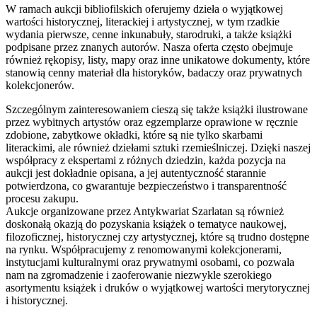
W ramach aukcji bibliofilskich oferujemy dzieła o wyjątkowej
wartości historycznej, literackiej i artystycznej, w tym rzadkie
wydania pierwsze, cenne inkunabuły, starodruki, a także książki
podpisane przez znanych autorów. Nasza oferta często obejmuje
również rękopisy, listy, mapy oraz inne unikatowe dokumenty, które
stanowią cenny materiał dla historyków, badaczy oraz prywatnych
kolekcjonerów.
Szczególnym zainteresowaniem cieszą się także książki ilustrowane
przez wybitnych artystów oraz egzemplarze oprawione w ręcznie
zdobione, zabytkowe okładki, które są nie tylko skarbami
literackimi, ale również dziełami sztuki rzemieślniczej. Dzięki naszej
współpracy z ekspertami z różnych dziedzin, każda pozycja na
aukcji jest dokładnie opisana, a jej autentyczność starannie
potwierdzona, co gwarantuje bezpieczeństwo i transparentność
procesu zakupu.
Aukcje organizowane przez Antykwariat Szarlatan są również
doskonałą okazją do pozyskania książek o tematyce naukowej,
filozoficznej, historycznej czy artystycznej, które są trudno dostępne
na rynku. Współpracujemy z renomowanymi kolekcjonerami,
instytucjami kulturalnymi oraz prywatnymi osobami, co pozwala
nam na zgromadzenie i zaoferowanie niezwykle szerokiego
asortymentu książek i druków o wyjątkowej wartości merytorycznej
i historycznej.