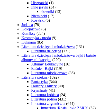
Hiszpański
(1)
Inne języki
(34)
słowniki
(13)
Niemiecki
(17)
Rosyjski
(5)
Judaica
(78)
Kolejnictwo
(6)
Komiksy
(224)
Kosmetyka - uroda
(9)
Kulinaria
(85)
Literatura dziecięca i młodzieżowa
(131)
Literatura dziecięca
(131)
Literatura dziecięca i młodzieżowa bajki i baśnie
albumy edukacyjne
(229)
Albumy Edukacyjne
(16)
Baśnie - Bajki
(119)
Literatura młodzieżowa
(86)
Literatura piękna
(1592)
Fantastyka
(344)
Horrory Thillery
(40)
Kryminały
(41)
Literatura kobieca
(24)
Literatura polska
(431)
Literatura zagraniczna
(644)
Imperium (Rosja i byłe ZSRR)
(52)