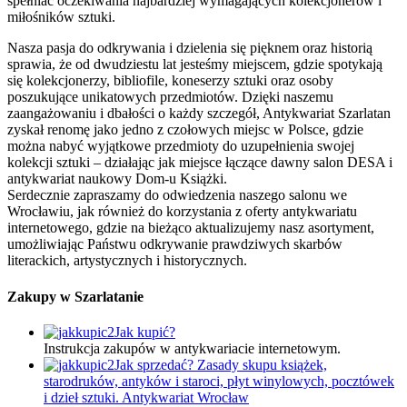
spełniać oczekiwania najbardziej wymagających kolekcjonerów i
miłośników sztuki.
Nasza pasja do odkrywania i dzielenia się pięknem oraz historią
sprawia, że od dwudziestu lat jesteśmy miejscem, gdzie spotykają
się kolekcjonerzy, bibliofile, koneserzy sztuki oraz osoby
poszukujące unikatowych przedmiotów. Dzięki naszemu
zaangażowaniu i dbałości o każdy szczegół, Antykwariat Szarlatan
zyskał renomę jako jedno z czołowych miejsc w Polsce, gdzie
można nabyć wyjątkowe przedmioty do uzupełnienia swojej
kolekcji sztuki – działając jak miejsce łączące dawny salon DESA i
antykwariat naukowy Dom-u Książki.
Serdecznie zapraszamy do odwiedzenia naszego salonu we
Wrocławiu, jak również do korzystania z oferty antykwariatu
internetowego, gdzie na bieżąco aktualizujemy nasz asortyment,
umożliwiając Państwu odkrywanie prawdziwych skarbów
literackich, artystycznych i historycznych.
Zakupy w Szarlatanie
Jak kupić?
Instrukcja zakupów w antykwariacie internetowym.
Jak sprzedać? Zasady skupu książek,
starodruków, antyków i staroci, płyt winylowych, pocztówek
i dzieł sztuki. Antykwariat Wrocław