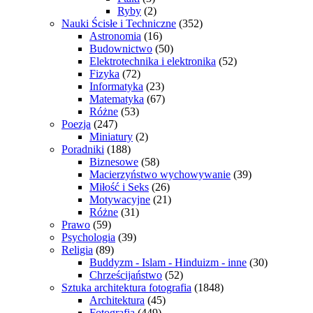
Ryby
(2)
Nauki Ścisłe i Techniczne
(352)
Astronomia
(16)
Budownictwo
(50)
Elektrotechnika i elektronika
(52)
Fizyka
(72)
Informatyka
(23)
Matematyka
(67)
Różne
(53)
Poezja
(247)
Miniatury
(2)
Poradniki
(188)
Biznesowe
(58)
Macierzyństwo wychowywanie
(39)
Miłość i Seks
(26)
Motywacyjne
(21)
Różne
(31)
Prawo
(59)
Psychologia
(39)
Religia
(89)
Buddyzm - Islam - Hinduizm - inne
(30)
Chrześcijaństwo
(52)
Sztuka architektura fotografia
(1848)
Architektura
(45)
Fotografia
(449)