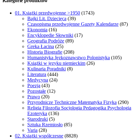
Kategorie produktów
01. Książki przedwojenne >1950
(1743)
Bajki Lit. Dziecięca
(39)
Czasopisma przedwojenne Gazety Kalendarze
(87)
Ekonomia
(16)
Encyklopedie Słowniki
(17)
Geografia Podróże
(89)
Greka Łacina
(25)
Historia Biografie
(208)
Humanistyka Jęzkoznawstwo Polonistyka
(105)
Książki w języku niemieckim
(26)
Kulinaria Poradniki
(8)
Literatura
(444)
Medycyna
(24)
Poezja
(43)
Pozostałe
(12)
Prawo
(20)
Przyrodnicze Techniczne Matematyka Fizyka
(290)
Religia Filozofia Socjologia Pedagogika Psychologia
Ezoteryka
(136)
Starodruki
(5)
Sztuka Rzemiosło
(85)
Varia
(28)
02. Książki współczesne
(8828)