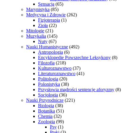
Sensacja
(65)
Marynistyka
(85)
Medycyna i Zdrowie
(262)
Fizjoterapia
(1)
Zioła
(22)
Mitologie
(21)
Muzykalia
(145)
Nuty
(67)
Nauki Humanistyczne
(492)
Antropologia
(6)
Encyklopedie Powszechne Leksykony
(8)
Filozofia
(218)
Kulturoznawstwo
(37)
Literaturoznawstwo
(41)
Politologia
(20)
Polonistyka
(38)
Przysłowia mądrości sentencje aforyzmy
(8)
Socjologia
(36)
Nauki Przyrodnicze
(221)
Biologia
(38)
Botanika
(51)
Chemia
(32)
Zoologia
(99)
Psy
(1)
Ptaki
(3)