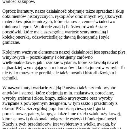
wartość zakupów.
Oprócz literatury, nasza działalność obejmuje także sprzedaż i skup
dokumentów historycznych, rękopisów oraz innych wyjątkowych
materiałów piśmienniczych, które stanowią cenne świadectwo
minionych epok. W ofercie znajdą Państwo również stare
pocztówki, które mają szczególną wartość sentymentalną i
kolekcjonerską, odzwierciedlając dawną ikonografię i style
graficzne.
Kolejnym ważnym elementem naszej działalności jest sprzedaż płyt
winylowych – poszukujemy i oferujemy zarówno
wielkonakładowe, jak i rzadkie wydania, które zadowolą nawet
najbardziej wymagających melomanów i kolekcjonerów winyli. To
nie tylko muzyczne perełki, ale także nośniki historii dźwięku i
techniki.
W naszym antykwariacie znajdą Państwo także szeroki wybór
antyków i staroci, które obejmują m.in. malarstwo, porcelanę,
wyroby srebrne i złote, brązy, szkło artystyczne oraz wyroby
związane z powojennym designem, w tym szkło i przedmioty z
okresu PRL. Szczególną popularnością cieszą się figurki
porcelanowe, patery, lampy, a także inne dzieła sztuki użytkowej,
które stanowią doskonałe połączenie estetyki i funkcjonalności.
Każdy z tych przedmiotów jest wybierany z wielką uwagą, by