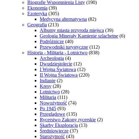
Biografie Wspomnienia Listy
(190)
Ekonomia
(39)
Ezoteryka
(305)
Medycyna alternatywna
(82)
Geografia
(213)
Albumy miasta przyroda miejsca
(39)
Geologia Minerały Kamienie szlachetne
(6)
Podróżnicze
(40)
Przewodniki turystyczne
(112)
Historia - Militaria - Lotnictwo
(838)
Archeologia
(4)
Dwudziestolecie
(12)
I Wojna Światowa
(12)
II Wojna Światowa
(220)
Indianie
(2)
Kresy
(28)
Lotnictwo
(28)
Militaria
(111)
Nowożytność
(74)
Po 1945
(93)
Przeglądowe
(135)
Rycerstwo Zakony rycerskie
(2)
Skarby Eksploracja
(13)
Średniowiecze
(37)
Starożytność
(43)