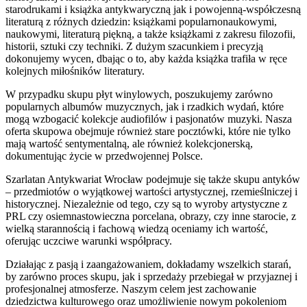
starodrukami i książka antykwaryczną jak i powojenną-współczesną
literaturą z różnych dziedzin: książkami popularnonaukowymi,
naukowymi, literaturą piękną, a także książkami z zakresu filozofii,
historii, sztuki czy techniki. Z dużym szacunkiem i precyzją
dokonujemy wycen, dbając o to, aby każda książka trafiła w ręce
kolejnych miłośników literatury.
W przypadku skupu płyt winylowych, poszukujemy zarówno
popularnych albumów muzycznych, jak i rzadkich wydań, które
mogą wzbogacić kolekcje audiofilów i pasjonatów muzyki. Nasza
oferta skupowa obejmuje również stare pocztówki, które nie tylko
mają wartość sentymentalną, ale również kolekcjonerską,
dokumentując życie w przedwojennej Polsce.
Szarlatan Antykwariat Wrocław podejmuje się także skupu antyków
– przedmiotów o wyjątkowej wartości artystycznej, rzemieślniczej i
historycznej. Niezależnie od tego, czy są to wyroby artystyczne z
PRL czy osiemnastowieczna porcelana, obrazy, czy inne starocie, z
wielką starannością i fachową wiedzą oceniamy ich wartość,
oferując uczciwe warunki współpracy.
Działając z pasją i zaangażowaniem, dokładamy wszelkich starań,
by zarówno proces skupu, jak i sprzedaży przebiegał w przyjaznej i
profesjonalnej atmosferze. Naszym celem jest zachowanie
dziedzictwa kulturowego oraz umożliwienie nowym pokoleniom