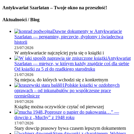
Antykwariat Szarlatan – Twoje okno na przeszłość!
Aktualności / Blog
Dawne dokumenty w Antykwariacie
Szarlatan — pergaminy, pieczęcie, dyplomy i świadectwa
historii
23/07/2026
W antykwariacie najczęściej pyta się o książki i
Antykwariat
Szarlatan — miejsce, w którym każdy znajdzie coś dla siebie
Od książki za 5 zł do rzadkiego starodruku
21/07/2026
Są miejsca, do których wchodzi się z konkretnym
Polskie książki w ozdobnych
oprawach – od inkunabułów po współczesne prace
rzemieślnicze
19/07/2026
Książkę można oczywiście czytać od pierwszej
„Poproszę o papier do pakowania…” —
dowcip z „Muchy” z 1948 roku
17/07/2026
Stary dowcip prasowy bywa czasem lepszym dokumentem
Stare dzwonki z charakterem. Wybierz