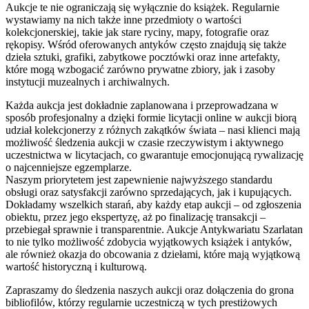
Aukcje te nie ograniczają się wyłącznie do książek. Regularnie
wystawiamy na nich także inne przedmioty o wartości
kolekcjonerskiej, takie jak stare ryciny, mapy, fotografie oraz
rękopisy. Wśród oferowanych antyków często znajdują się także
dzieła sztuki, grafiki, zabytkowe pocztówki oraz inne artefakty,
które mogą wzbogacić zarówno prywatne zbiory, jak i zasoby
instytucji muzealnych i archiwalnych.
Każda aukcja jest dokładnie zaplanowana i przeprowadzana w
sposób profesjonalny a dzięki formie licytacji online w aukcji biorą
udział kolekcjonerzy z różnych zakątków świata – nasi klienci mają
możliwość śledzenia aukcji w czasie rzeczywistym i aktywnego
uczestnictwa w licytacjach, co gwarantuje emocjonującą rywalizację
o najcenniejsze egzemplarze.
Naszym priorytetem jest zapewnienie najwyższego standardu
obsługi oraz satysfakcji zarówno sprzedających, jak i kupujących.
Dokładamy wszelkich starań, aby każdy etap aukcji – od zgłoszenia
obiektu, przez jego ekspertyzę, aż po finalizację transakcji –
przebiegał sprawnie i transparentnie. Aukcje Antykwariatu Szarlatan
to nie tylko możliwość zdobycia wyjątkowych książek i antyków,
ale również okazja do obcowania z dziełami, które mają wyjątkową
wartość historyczną i kulturową.
Zapraszamy do śledzenia naszych aukcji oraz dołączenia do grona
bibliofilów, którzy regularnie uczestniczą w tych prestiżowych