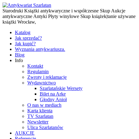
Starodruki Książki antykwaryczne i współczesne Skup Aukcje
antykwaryczne Antyki Płyty winylowe Skup książek|tanie używane
książki Wrocław,
Katalog
Jak sprzedać?
Jak kupić?
Wyznania antykwariusza.
Blog
Info
Kontakt
Regulamin
Zwroty i reklamacje
Wydawnictwo
Szarlatańskie Wersety
Bilet na Arkę
Głodny Anioł
O nas w mediach
Karta klienta
TV Szarlatan
Newsletter
Ulica Szarlatanów
AUKCJE
Referencje