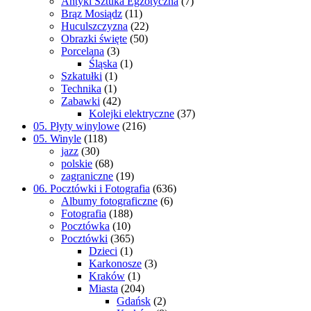
Antyki Sztuka Egzotyczna
(7)
Brąz Mosiądz
(11)
Huculszczyzna
(22)
Obrazki święte
(50)
Porcelana
(3)
Śląska
(1)
Szkatułki
(1)
Technika
(1)
Zabawki
(42)
Kolejki elektryczne
(37)
05. Płyty winylowe
(216)
05. Winyle
(118)
jazz
(30)
polskie
(68)
zagraniczne
(19)
06. Pocztówki i Fotografia
(636)
Albumy fotograficzne
(6)
Fotografia
(188)
Pocztówka
(10)
Pocztówki
(365)
Dzieci
(1)
Karkonosze
(3)
Kraków
(1)
Miasta
(204)
Gdańsk
(2)