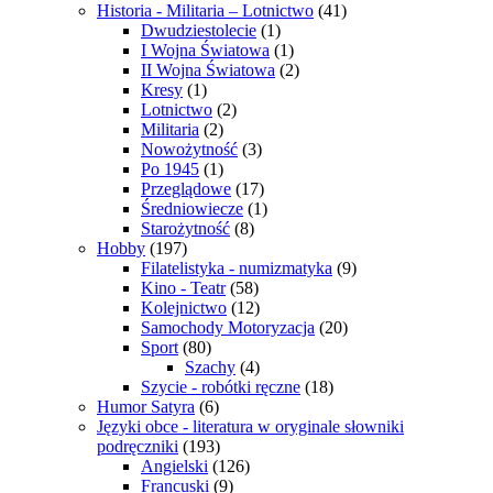
Historia - Militaria – Lotnictwo
(41)
Dwudziestolecie
(1)
I Wojna Światowa
(1)
II Wojna Światowa
(2)
Kresy
(1)
Lotnictwo
(2)
Militaria
(2)
Nowożytność
(3)
Po 1945
(1)
Przeglądowe
(17)
Średniowiecze
(1)
Starożytność
(8)
Hobby
(197)
Filatelistyka - numizmatyka
(9)
Kino - Teatr
(58)
Kolejnictwo
(12)
Samochody Motoryzacja
(20)
Sport
(80)
Szachy
(4)
Szycie - robótki ręczne
(18)
Humor Satyra
(6)
Języki obce - literatura w oryginale słowniki
podręczniki
(193)
Angielski
(126)
Francuski
(9)