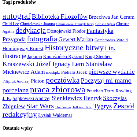
Tagi produktów
autograf
Biblioteka Filozofów
Ceram
Brzechwa Jan
Child Lee
Chmielewska Joanna
Christie
Chmielewski Henryk Jerzy
Christie Agata
dedykacja
Fantastyka
Dostojewski Fiodor
Agatha
fotografia
Przygoda
Gewert Marian
Gombrowicz Witold
Historyczne bitwy
i in.
Hemingway Ernest
ilustracje
Japonia
Kapuściński Ryszard
King Stephen
Kraszewski Józef Ignacy
Lem Stanisław
pierwsze wydanie
Mickiewicz Adam
Piekara Jacek
mosiądz
pocztówka
Poczytaj mi mamo
Platon
Pilipiuk Andrzej
praca zbiorowa
porcelana
Pratchett Terry
Rowling
Sienkiewicz Henryk
Skoczylas
Sapkowski Andrzej
J. K.
Zespół
Star Wars
Tygrys
Zbigniew
The Beatles
Tolkien J.R.R.
redakcyjny
Łysiak Waldemar
Ostatnie wpisy