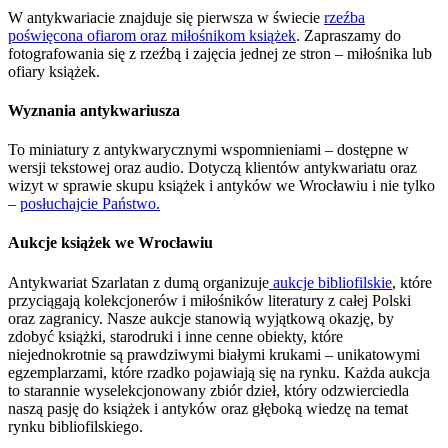
W antykwariacie znajduje się pierwsza w świecie
rzeźba
poświęcona ofiarom oraz miłośnikom książek
. Zapraszamy do
fotografowania się z rzeźbą i zajęcia jednej ze stron – miłośnika lub
ofiary książek.
Wyznania antykwariusza
To miniatury z antykwarycznymi wspomnieniami – dostępne w
wersji tekstowej oraz audio. Dotyczą klientów antykwariatu oraz
wizyt w sprawie skupu książek i antyków we Wrocławiu i nie tylko
–
posłuchajcie Państwo.
Aukcje książek we Wrocławiu
Antykwariat Szarlatan z dumą organizuje
aukcje bibliofilskie
, które
przyciągają kolekcjonerów i miłośników literatury z całej Polski
oraz zagranicy. Nasze aukcje stanowią wyjątkową okazję, by
zdobyć książki, starodruki i inne cenne obiekty, które
niejednokrotnie są prawdziwymi białymi krukami – unikatowymi
egzemplarzami, które rzadko pojawiają się na rynku. Każda aukcja
to starannie wyselekcjonowany zbiór dzieł, który odzwierciedla
naszą pasję do książek i antyków oraz głęboką wiedzę na temat
rynku bibliofilskiego.