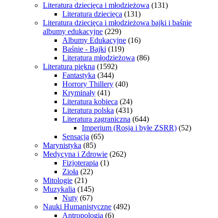
Literatura dziecięca i młodzieżowa
(131)
Literatura dziecięca
(131)
Literatura dziecięca i młodzieżowa bajki i baśnie
albumy edukacyjne
(229)
Albumy Edukacyjne
(16)
Baśnie - Bajki
(119)
Literatura młodzieżowa
(86)
Literatura piękna
(1592)
Fantastyka
(344)
Horrory Thillery
(40)
Kryminały
(41)
Literatura kobieca
(24)
Literatura polska
(431)
Literatura zagraniczna
(644)
Imperium (Rosja i byłe ZSRR)
(52)
Sensacja
(65)
Marynistyka
(85)
Medycyna i Zdrowie
(262)
Fizjoterapia
(1)
Zioła
(22)
Mitologie
(21)
Muzykalia
(145)
Nuty
(67)
Nauki Humanistyczne
(492)
Antropologia
(6)