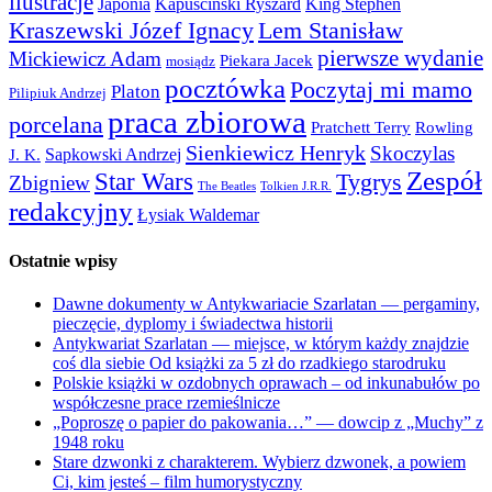
ilustracje
Japonia
Kapuściński Ryszard
King Stephen
Kraszewski Józef Ignacy
Lem Stanisław
pierwsze wydanie
Mickiewicz Adam
Piekara Jacek
mosiądz
pocztówka
Poczytaj mi mamo
Platon
Pilipiuk Andrzej
praca zbiorowa
porcelana
Pratchett Terry
Rowling
Sienkiewicz Henryk
Skoczylas
Sapkowski Andrzej
J. K.
Zespół
Star Wars
Tygrys
Zbigniew
The Beatles
Tolkien J.R.R.
redakcyjny
Łysiak Waldemar
Ostatnie wpisy
Dawne dokumenty w Antykwariacie Szarlatan — pergaminy,
pieczęcie, dyplomy i świadectwa historii
Antykwariat Szarlatan — miejsce, w którym każdy znajdzie
coś dla siebie Od książki za 5 zł do rzadkiego starodruku
Polskie książki w ozdobnych oprawach – od inkunabułów po
współczesne prace rzemieślnicze
„Poproszę o papier do pakowania…” — dowcip z „Muchy” z
1948 roku
Stare dzwonki z charakterem. Wybierz dzwonek, a powiem
Ci, kim jesteś – film humorystyczny