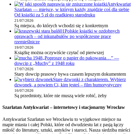
Antykwariat
Szarlatan — miejsce, w którym każdy znajdzie coś dla siebie
Od książki za 5 zł do rzadkiego starodruku
21/07/2026
Są miejsca, do których wchodzi się z konkretnym
Polskie książki w ozdobnych
oprawach – od inkunabułów po współczesne prace
rzemieślnicze
19/07/2026
Książkę można oczywiście czytać od pierwszej
„Poproszę o papier do pakowania…” —
dowcip z „Muchy” z 1948 roku
17/07/2026
Stary dowcip prasowy bywa czasem lepszym dokumentem
Stare dzwonki z charakterem. Wybierz
dzwonek, a powiem Ci, kim jesteś – film humorystyczny
16/07/2026
Są przedmioty, które nie muszą wiele robić, żeby
Szarlatan Antykwariat – internetowy i stacjonarny Wrocław
Antykwariat Szarlatan we Wrocławiu to wyjątkowe miejsce na
mapie miasta i całej Polski, które od dwudziestu lat z pasją łączy
miłość do literatury, sztuki, antyków i staroci. Nasza siedziba mieści