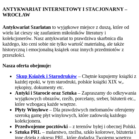
ANTYKWARIAT INTERNETOWY I STACJONARNY –
WROCŁAW
Antykwariat Szarlatan
to wyjątkowe miejsce z duszą, które od
wielu lat cieszy się zaufaniem miłośników literatury i
kolekcjonerów. Nasz antykwariat to prawdziwa skarbnica dla
każdego, kto ceni sobie nie tylko wartość materialną, ale także
historyczną i emocjonalną książek oraz innych przedmiotów z
przeszłości.
Nasza oferta obejmuje:
Skup Książek i Starodruków
– Chętnie kupujemy książki z
każdej epoki, w tym starodruki, polskie książki XIX w,.
rękopisy, dokumenty etc.
Antyki i Starocie oraz Sztuka
– Zapraszamy do odkrywania
wyjątkowych obrazów, rzeźb, porcelany, sreber, biżuterii etc.,
które wzbogacą każde wnętrze.
Płyty Winylowe
– Dla prawdziwych melomanów oferujemy
szeroką gamę płyt winylowych, które zadowolą każdego
kolekcjonera.
Przedwojenne pocztówki
– z terenów byłej i obecnej Polski.
Sztuka PRL
– malarstwo, rzeźba, szkło kolorowe, biżuteria i
inne dzieła z okresu PRL, które dodadzą Twojemu wnętrzu