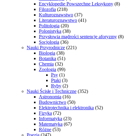
Encyklopedie Powszechne Leksykony
(8)
Filozofia
(218)
Kulturoznawstwo
(37)
Literaturoznawstwo
(41)
Politologia
(20)
Polonistyka
(38)
Przysłowia mądrości sentencje aforyzmy
(8)
Socjologia
(36)
Nauki Przyrodnicze
(221)
Biologia
(38)
Botanika
(51)
Chemia
(32)
Zoologia
(99)
Psy
(1)
Ptaki
(3)
Ryby
(2)
Nauki Ścisłe i Techniczne
(352)
Astronomia
(16)
Budownictwo
(50)
Elektrotechnika i elektronika
(52)
Fizyka
(72)
Informatyka
(23)
Matematyka
(67)
Różne
(53)
Poezja
(247)