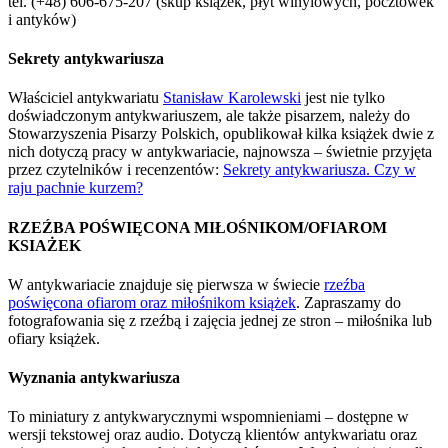
tel. (+48) 606-675-207 (skup książek, płyt winylowych, pocztówek
i antyków)
Sekrety antykwariusza
Właściciel antykwariatu
Stanisław Karolewski
jest nie tylko
doświadczonym antykwariuszem, ale także pisarzem, należy do
Stowarzyszenia Pisarzy Polskich, opublikował kilka książek dwie z
nich dotyczą pracy w antykwariacie, najnowsza – świetnie przyjęta
przez czytelników i recenzentów:
Sekrety antykwariusza. Czy w
raju pachnie kurzem?
RZEŹBA POŚWIĘCONA MIŁOŚNIKOM/OFIAROM
KSIAŻEK
W antykwariacie znajduje się pierwsza w świecie
rzeźba
poświęcona ofiarom oraz miłośnikom książek
. Zapraszamy do
fotografowania się z rzeźbą i zajęcia jednej ze stron – miłośnika lub
ofiary książek.
Wyznania antykwariusza
To miniatury z antykwarycznymi wspomnieniami – dostępne w
wersji tekstowej oraz audio. Dotyczą klientów antykwariatu oraz