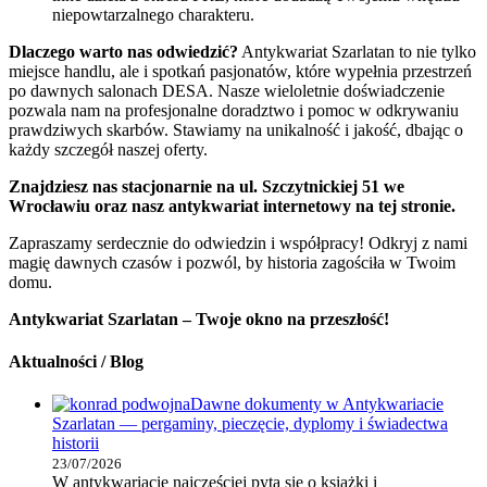
niepowtarzalnego charakteru.
Dlaczego warto nas odwiedzić?
Antykwariat Szarlatan to nie tylko
miejsce handlu, ale i spotkań pasjonatów, które wypełnia przestrzeń
po dawnych salonach DESA. Nasze wieloletnie doświadczenie
pozwala nam na profesjonalne doradztwo i pomoc w odkrywaniu
prawdziwych skarbów. Stawiamy na unikalność i jakość, dbając o
każdy szczegół naszej oferty.
Znajdziesz nas stacjonarnie na ul. Szczytnickiej 51 we
Wrocławiu oraz nasz antykwariat internetowy na tej stronie.
Zapraszamy serdecznie do odwiedzin i współpracy! Odkryj z nami
magię dawnych czasów i pozwól, by historia zagościła w Twoim
domu.
Antykwariat Szarlatan – Twoje okno na przeszłość!
Aktualności / Blog
Dawne dokumenty w Antykwariacie
Szarlatan — pergaminy, pieczęcie, dyplomy i świadectwa
historii
23/07/2026
W antykwariacie najczęściej pyta się o książki i