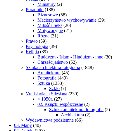
Miniatury
(2)
Poradniki
(188)
Biznesowe
(58)
Macierzyństwo wychowywanie
(39)
Miłość i Seks
(26)
Motywacyjne
(21)
Różne
(31)
Prawo
(59)
Psychologia
(39)
Religia
(89)
Buddyzm - Islam - Hinduizm - inne
(30)
Chrześcijaństwo
(52)
Sztuka architektura fotografia
(1848)
Architektura
(45)
Fotografia
(449)
Sztuka
(1353)
Szkło
(7)
Vratislaviana Silesiana
(239)
< 1950r.
(27)
02. Książki współczesne
(2)
Sztuka architektura fotografia
(2)
Architektura
(2)
Wydawnictwa podziemne
(66)
03. Mapy
(40)
04. Antyki
(567)