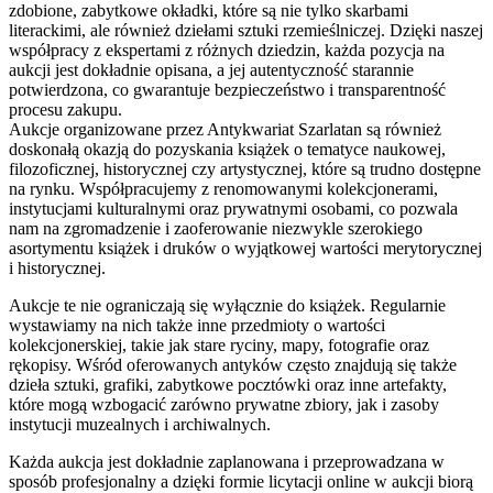
zdobione, zabytkowe okładki, które są nie tylko skarbami
literackimi, ale również dziełami sztuki rzemieślniczej. Dzięki naszej
współpracy z ekspertami z różnych dziedzin, każda pozycja na
aukcji jest dokładnie opisana, a jej autentyczność starannie
potwierdzona, co gwarantuje bezpieczeństwo i transparentność
procesu zakupu.
Aukcje organizowane przez Antykwariat Szarlatan są również
doskonałą okazją do pozyskania książek o tematyce naukowej,
filozoficznej, historycznej czy artystycznej, które są trudno dostępne
na rynku. Współpracujemy z renomowanymi kolekcjonerami,
instytucjami kulturalnymi oraz prywatnymi osobami, co pozwala
nam na zgromadzenie i zaoferowanie niezwykle szerokiego
asortymentu książek i druków o wyjątkowej wartości merytorycznej
i historycznej.
Aukcje te nie ograniczają się wyłącznie do książek. Regularnie
wystawiamy na nich także inne przedmioty o wartości
kolekcjonerskiej, takie jak stare ryciny, mapy, fotografie oraz
rękopisy. Wśród oferowanych antyków często znajdują się także
dzieła sztuki, grafiki, zabytkowe pocztówki oraz inne artefakty,
które mogą wzbogacić zarówno prywatne zbiory, jak i zasoby
instytucji muzealnych i archiwalnych.
Każda aukcja jest dokładnie zaplanowana i przeprowadzana w
sposób profesjonalny a dzięki formie licytacji online w aukcji biorą