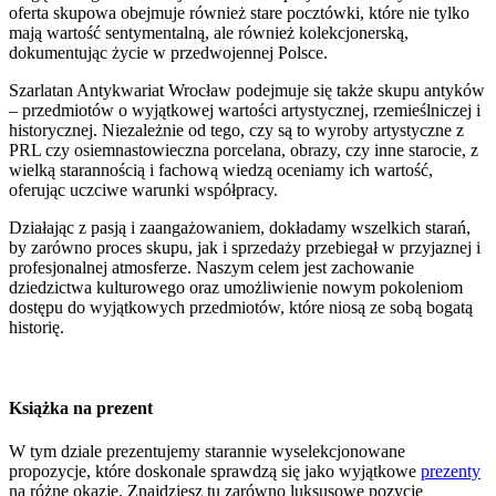
oferta skupowa obejmuje również stare pocztówki, które nie tylko
mają wartość sentymentalną, ale również kolekcjonerską,
dokumentując życie w przedwojennej Polsce.
Szarlatan Antykwariat Wrocław podejmuje się także skupu antyków
– przedmiotów o wyjątkowej wartości artystycznej, rzemieślniczej i
historycznej. Niezależnie od tego, czy są to wyroby artystyczne z
PRL czy osiemnastowieczna porcelana, obrazy, czy inne starocie, z
wielką starannością i fachową wiedzą oceniamy ich wartość,
oferując uczciwe warunki współpracy.
Działając z pasją i zaangażowaniem, dokładamy wszelkich starań,
by zarówno proces skupu, jak i sprzedaży przebiegał w przyjaznej i
profesjonalnej atmosferze. Naszym celem jest zachowanie
dziedzictwa kulturowego oraz umożliwienie nowym pokoleniom
dostępu do wyjątkowych przedmiotów, które niosą ze sobą bogatą
historię.
Książka na prezent
W tym dziale prezentujemy starannie wyselekcjonowane
propozycje, które doskonale sprawdzą się jako wyjątkowe
prezenty
na różne okazje. Znajdziesz tu zarówno luksusowe pozycje