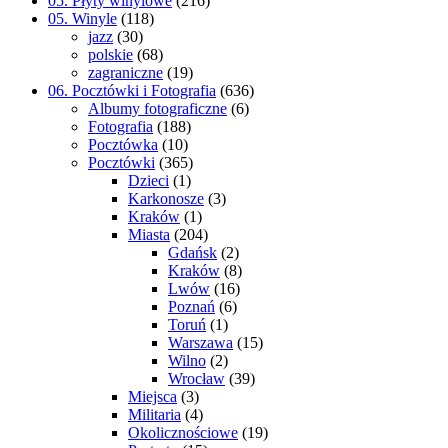
05. Płyty winylowe
(216)
05. Winyle
(118)
jazz
(30)
polskie
(68)
zagraniczne
(19)
06. Pocztówki i Fotografia
(636)
Albumy fotograficzne
(6)
Fotografia
(188)
Pocztówka
(10)
Pocztówki
(365)
Dzieci
(1)
Karkonosze
(3)
Kraków
(1)
Miasta
(204)
Gdańsk
(2)
Kraków
(8)
Lwów
(16)
Poznań
(6)
Toruń
(1)
Warszawa
(15)
Wilno
(2)
Wrocław
(39)
Miejsca
(3)
Militaria
(4)
Okolicznościowe
(19)