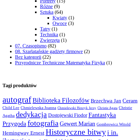
Portrety
(15)
Różne
(9)
Sztuka
(64)
Kwiaty
(1)
Owoce
(3)
Tatry
(1)
Technika
(1)
Zwierzęta
(1)
07. Czasopismo
(82)
08. Szarlatańskie gadżety firmowe
(2)
Bez kategorii
(22)
Przyrodnicze Techniczne Matematyka Fizyka
(1)
Tagi produktów
autograf
Biblioteka Filozofów
Ceram
Brzechwa Jan
Child Lee
Chmielewska Joanna
Christie
Chmielewski Henryk Jerzy
Christie Agata
dedykacja
Fantastyka
Dostojewski Fiodor
Agatha
fotografia
Przygoda
Gewert Marian
Gombrowicz Witold
Historyczne bitwy
i in.
Hemingway Ernest