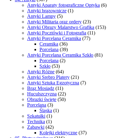
Antyki Aparaty fotograficzne Optyka
(6)
Antyki brązownicze
(1)
Antyki Lampy
(5)
Antyki Militaria oraz ordery
(23)
Antyki Obrazy Malarstwo Grafika
(153)
Antyki Pocztówki i Fotografia
(11)
Antyki Porcelana Ceramika
(77)
Ceramika
(36)
Porcelana
(39)
Antyki Porcelana Ceramika Szkło
(81)
Porcelana
(2)
Szkło
(53)
Antyki Różne
(64)
Antyki Srebro Platery
(21)
Antyki Sztuka Egzotyczna
(7)
Brąz Mosiądz
(11)
Huculszczyzna
(22)
Obrazki święte
(50)
Porcelana
(3)
Śląska
(1)
Szkatułki
(1)
Technika
(1)
Zabawki
(42)
Kolejki elektryczne
(37)