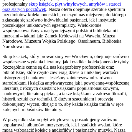
profesjonalny
skup książek, płyt winylowych, antyków i staroci
oraz starych pocztówek
. Nasza oferta obejmuje szerokie spektrum
przedmiotów kolekcjonerskich, co czyni nas miejscem, do którego
zgłaszają się zarówno indywidualni pasjonaci, jak i instytucje
poszukujące unikatowych egzemplarzy. Wielokrotnie
współpracowaliśmy z najsłynniejszymi polskimi bibliotekami i
muzeami – takimi jak: Zamek Królewski na Wawelu, Muzea
Narodowe, Muzeum Wojska Polskiego, Ossolineum, Biblioteka
Narodowa i in.
Skup książek, który prowadzimy we Wrocławiu, obejmuje zarówno
współczesne wydania literatury, jak i rzadkie, kolekcjonerskie tytuły.
Szczególnie cenne są dla nas księgozbiory profesorskie oraz
bibliofilskie, które często zawierają dzieła o unikalnej wartości
historycznej i naukowej. Jesteśmy zainteresowani zarówno
starodrukami i książka antykwaryczną jak i powojenną-współczesną
literaturą z różnych dziedzin: książkami popularnonaukowymi,
naukowymi, literaturą piękną, a także książkami z zakresu filozofii,
historii, sztuki czy techniki. Z dużym szacunkiem i precyzją
dokonujemy wycen, dbając o to, aby każda książka trafiła w ręce
kolejnych miłośników literatury.
W przypadku skupu płyt winylowych, poszukujemy zarówno
popularnych albumów muzycznych, jak i rzadkich wydań, które
mogą wzbogacić kolekcje audiofilów i pasjonatów muzyki. Nasza