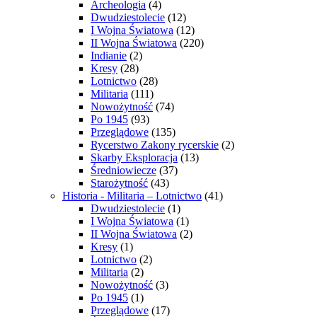
Archeologia
(4)
Dwudziestolecie
(12)
I Wojna Światowa
(12)
II Wojna Światowa
(220)
Indianie
(2)
Kresy
(28)
Lotnictwo
(28)
Militaria
(111)
Nowożytność
(74)
Po 1945
(93)
Przeglądowe
(135)
Rycerstwo Zakony rycerskie
(2)
Skarby Eksploracja
(13)
Średniowiecze
(37)
Starożytność
(43)
Historia - Militaria – Lotnictwo
(41)
Dwudziestolecie
(1)
I Wojna Światowa
(1)
II Wojna Światowa
(2)
Kresy
(1)
Lotnictwo
(2)
Militaria
(2)
Nowożytność
(3)
Po 1945
(1)
Przeglądowe
(17)