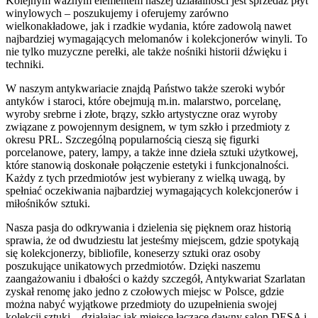
Kolejnym ważnym elementem naszej działalności jest sprzedaż płyt
winylowych – poszukujemy i oferujemy zarówno
wielkonakładowe, jak i rzadkie wydania, które zadowolą nawet
najbardziej wymagających melomanów i kolekcjonerów winyli. To
nie tylko muzyczne perełki, ale także nośniki historii dźwięku i
techniki.
W naszym antykwariacie znajdą Państwo także szeroki wybór
antyków i staroci, które obejmują m.in. malarstwo, porcelanę,
wyroby srebrne i złote, brązy, szkło artystyczne oraz wyroby
związane z powojennym designem, w tym szkło i przedmioty z
okresu PRL. Szczególną popularnością cieszą się figurki
porcelanowe, patery, lampy, a także inne dzieła sztuki użytkowej,
które stanowią doskonałe połączenie estetyki i funkcjonalności.
Każdy z tych przedmiotów jest wybierany z wielką uwagą, by
spełniać oczekiwania najbardziej wymagających kolekcjonerów i
miłośników sztuki.
Nasza pasja do odkrywania i dzielenia się pięknem oraz historią
sprawia, że od dwudziestu lat jesteśmy miejscem, gdzie spotykają
się kolekcjonerzy, bibliofile, koneserzy sztuki oraz osoby
poszukujące unikatowych przedmiotów. Dzięki naszemu
zaangażowaniu i dbałości o każdy szczegół, Antykwariat Szarlatan
zyskał renomę jako jedno z czołowych miejsc w Polsce, gdzie
można nabyć wyjątkowe przedmioty do uzupełnienia swojej
kolekcji sztuki – działając jak miejsce łączące dawny salon DESA i