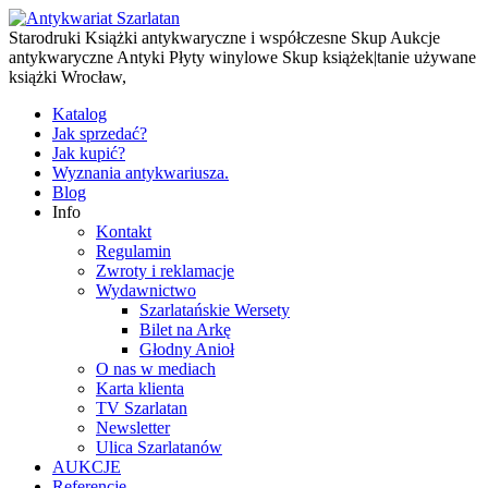
Starodruki Książki antykwaryczne i współczesne Skup Aukcje
antykwaryczne Antyki Płyty winylowe Skup książek|tanie używane
książki Wrocław,
Katalog
Jak sprzedać?
Jak kupić?
Wyznania antykwariusza.
Blog
Info
Kontakt
Regulamin
Zwroty i reklamacje
Wydawnictwo
Szarlatańskie Wersety
Bilet na Arkę
Głodny Anioł
O nas w mediach
Karta klienta
TV Szarlatan
Newsletter
Ulica Szarlatanów
AUKCJE
Referencje