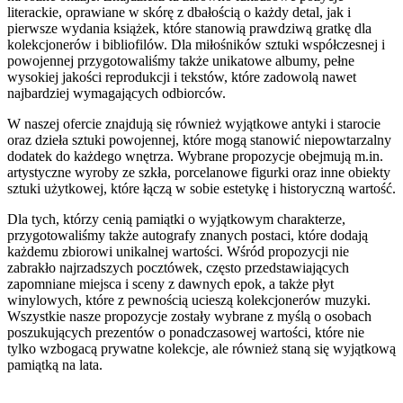
literackie, oprawiane w skórę z dbałością o każdy detal, jak i
pierwsze wydania książek, które stanowią prawdziwą gratkę dla
kolekcjonerów i bibliofilów. Dla miłośników sztuki współczesnej i
powojennej przygotowaliśmy także unikatowe albumy, pełne
wysokiej jakości reprodukcji i tekstów, które zadowolą nawet
najbardziej wymagających odbiorców.
W naszej ofercie znajdują się również wyjątkowe antyki i starocie
oraz dzieła sztuki powojennej, które mogą stanowić niepowtarzalny
dodatek do każdego wnętrza. Wybrane propozycje obejmują m.in.
artystyczne wyroby ze szkła, porcelanowe figurki oraz inne obiekty
sztuki użytkowej, które łączą w sobie estetykę i historyczną wartość.
Dla tych, którzy cenią pamiątki o wyjątkowym charakterze,
przygotowaliśmy także autografy znanych postaci, które dodają
każdemu zbiorowi unikalnej wartości. Wśród propozycji nie
zabrakło najrzadszych pocztówek, często przedstawiających
zapomniane miejsca i sceny z dawnych epok, a także płyt
winylowych, które z pewnością ucieszą kolekcjonerów muzyki.
Wszystkie nasze propozycje zostały wybrane z myślą o osobach
poszukujących prezentów o ponadczasowej wartości, które nie
tylko wzbogacą prywatne kolekcje, ale również staną się wyjątkową
pamiątką na lata.