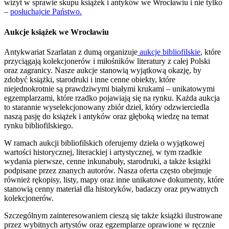
wizyt w sprawie skupu książek i antyków we Wrocławiu i nie tylko
–
posłuchajcie Państwo.
Aukcje książek we Wrocławiu
Antykwariat Szarlatan z dumą organizuje
aukcje bibliofilskie
, które
przyciągają kolekcjonerów i miłośników literatury z całej Polski
oraz zagranicy. Nasze aukcje stanowią wyjątkową okazję, by
zdobyć książki, starodruki i inne cenne obiekty, które
niejednokrotnie są prawdziwymi białymi krukami – unikatowymi
egzemplarzami, które rzadko pojawiają się na rynku. Każda aukcja
to starannie wyselekcjonowany zbiór dzieł, który odzwierciedla
naszą pasję do książek i antyków oraz głęboką wiedzę na temat
rynku bibliofilskiego.
W ramach aukcji bibliofilskich oferujemy dzieła o wyjątkowej
wartości historycznej, literackiej i artystycznej, w tym rzadkie
wydania pierwsze, cenne inkunabuły, starodruki, a także książki
podpisane przez znanych autorów. Nasza oferta często obejmuje
również rękopisy, listy, mapy oraz inne unikatowe dokumenty, które
stanowią cenny materiał dla historyków, badaczy oraz prywatnych
kolekcjonerów.
Szczególnym zainteresowaniem cieszą się także książki ilustrowane
przez wybitnych artystów oraz egzemplarze oprawione w ręcznie