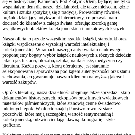
się w historycznej Kamienicy Pod Złotym Orłem, będącej nie tylko
wspaniałym tłem dla naszej działalności, ale także miejscem, gdzie
kultura i sztuka spotykają się z tradycją. Prowadzimy również
prężnie działający antykwariat internetowy, co pozwala nam
docierać do klientów z całego świata, oferując szeroką gamę
wyjątkowych obiektów kolekcjonerskich i unikatowych książek.
Nasza oferta to przede wszystkim rzadkie książki, starodruki oraz
książki współczesne o wysokiej wartości intelektualnej i
kolekcjonerskiej. W ramach naszego antykwariatu naukowego
proponujemy bogaty wybór książek naukowych z różnych dziedzin,
takich jak historia, filozofia, sztuka, nauki ścisłe, medycyna czy
literatura. Każda pozycja, którą oferujemy, jest starannie
selekcjonowana i sprawdzana pod kątem autentyczności oraz stanu
zachowania, co gwarantuje naszym klientom najwyższą jakość i
wartość zakupów.
Oprócz literatury, nasza działalność obejmuje także sprzedaż i skup
dokumentów historycznych, rękopisów oraz innych wyjątkowych
materiałów piśmienniczych, które stanowią cenne świadectwo
minionych epok. W ofercie znajdą Państwo również stare
pocztówki, które mają szczególną wartość sentymentalną i
kolekcjonerską, odzwierciedlając dawną ikonografię i style
graficzne.