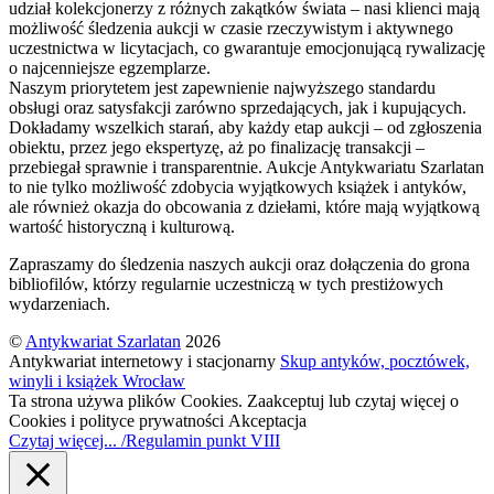
udział kolekcjonerzy z różnych zakątków świata – nasi klienci mają
możliwość śledzenia aukcji w czasie rzeczywistym i aktywnego
uczestnictwa w licytacjach, co gwarantuje emocjonującą rywalizację
o najcenniejsze egzemplarze.
Naszym priorytetem jest zapewnienie najwyższego standardu
obsługi oraz satysfakcji zarówno sprzedających, jak i kupujących.
Dokładamy wszelkich starań, aby każdy etap aukcji – od zgłoszenia
obiektu, przez jego ekspertyzę, aż po finalizację transakcji –
przebiegał sprawnie i transparentnie. Aukcje Antykwariatu Szarlatan
to nie tylko możliwość zdobycia wyjątkowych książek i antyków,
ale również okazja do obcowania z dziełami, które mają wyjątkową
wartość historyczną i kulturową.
Zapraszamy do śledzenia naszych aukcji oraz dołączenia do grona
bibliofilów, którzy regularnie uczestniczą w tych prestiżowych
wydarzeniach.
©
Antykwariat Szarlatan
2026
Antykwariat internetowy i stacjonarny
Skup antyków, pocztówek,
winyli i książek Wrocław
Ta strona używa plików Cookies. Zaakceptuj lub czytaj więcej o
Cookies i polityce prywatności
Akceptacja
Czytaj więcej... /Regulamin punkt VIII