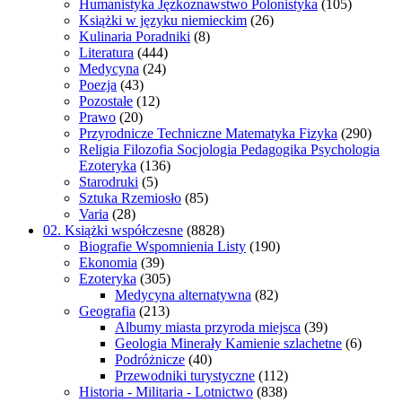
Humanistyka Jęzkoznawstwo Polonistyka
(105)
Książki w języku niemieckim
(26)
Kulinaria Poradniki
(8)
Literatura
(444)
Medycyna
(24)
Poezja
(43)
Pozostałe
(12)
Prawo
(20)
Przyrodnicze Techniczne Matematyka Fizyka
(290)
Religia Filozofia Socjologia Pedagogika Psychologia
Ezoteryka
(136)
Starodruki
(5)
Sztuka Rzemiosło
(85)
Varia
(28)
02. Książki współczesne
(8828)
Biografie Wspomnienia Listy
(190)
Ekonomia
(39)
Ezoteryka
(305)
Medycyna alternatywna
(82)
Geografia
(213)
Albumy miasta przyroda miejsca
(39)
Geologia Minerały Kamienie szlachetne
(6)
Podróżnicze
(40)
Przewodniki turystyczne
(112)
Historia - Militaria - Lotnictwo
(838)