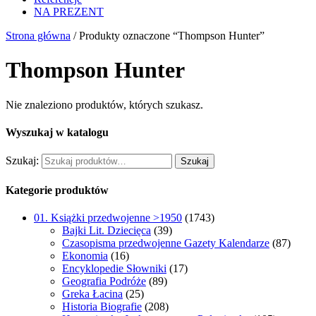
NA PREZENT
Strona główna
/ Produkty oznaczone “Thompson Hunter”
Thompson Hunter
Nie znaleziono produktów, których szukasz.
Wyszukaj w katalogu
Szukaj:
Szukaj
Kategorie produktów
01. Książki przedwojenne >1950
(1743)
Bajki Lit. Dziecięca
(39)
Czasopisma przedwojenne Gazety Kalendarze
(87)
Ekonomia
(16)
Encyklopedie Słowniki
(17)
Geografia Podróże
(89)
Greka Łacina
(25)
Historia Biografie
(208)