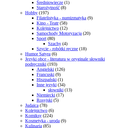
Średniowiecze
(1)
Starożytność
(8)
Hobby
(197)
Filatelistyka - numizmatyka
(9)
Kino - Teatr
(58)
Kolejnictwo
(12)
Samochody Motoryzacja
(20)
Sport
(80)
Szachy
(4)
Szycie - robótki ręczne
(18)
Humor Satyra
(6)
Języki obce - literatura w oryginale słowniki
podręczniki
(193)
Angielski
(126)
Francuski
(9)
Hiszpański
(1)
Inne języki
(34)
słowniki
(13)
Niemiecki
(17)
Rosyjski
(5)
Judaica
(78)
Kolejnictwo
(6)
Komiksy
(224)
Kosmetyka - uroda
(9)
Kulinaria
(85)