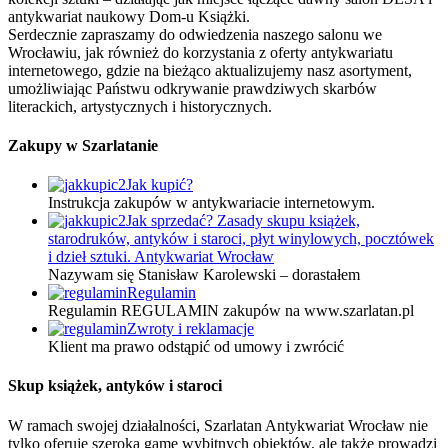
antykwariat naukowy Dom-u Książki.
Serdecznie zapraszamy do odwiedzenia naszego salonu we
Wrocławiu, jak również do korzystania z oferty antykwariatu
internetowego, gdzie na bieżąco aktualizujemy nasz asortyment,
umożliwiając Państwu odkrywanie prawdziwych skarbów
literackich, artystycznych i historycznych.
Zakupy w Szarlatanie
Jak kupić?
Instrukcja zakupów w antykwariacie internetowym.
Jak sprzedać? Zasady skupu książek,
starodruków, antyków i staroci, płyt winylowych, pocztówek
i dzieł sztuki. Antykwariat Wrocław
Nazywam się Stanisław Karolewski – dorastałem
Regulamin
Regulamin REGULAMIN zakupów na www.szarlatan.pl
Zwroty i reklamacje
Klient ma prawo odstąpić od umowy i zwrócić
Skup książek, antyków i staroci
W ramach swojej działalności, Szarlatan Antykwariat Wrocław nie
tylko oferuje szeroką gamę wybitnych obiektów, ale także prowadzi