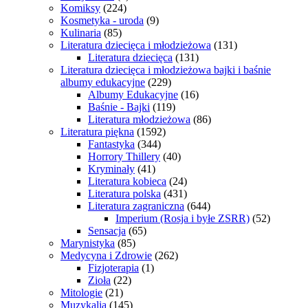
Komiksy
(224)
Kosmetyka - uroda
(9)
Kulinaria
(85)
Literatura dziecięca i młodzieżowa
(131)
Literatura dziecięca
(131)
Literatura dziecięca i młodzieżowa bajki i baśnie
albumy edukacyjne
(229)
Albumy Edukacyjne
(16)
Baśnie - Bajki
(119)
Literatura młodzieżowa
(86)
Literatura piękna
(1592)
Fantastyka
(344)
Horrory Thillery
(40)
Kryminały
(41)
Literatura kobieca
(24)
Literatura polska
(431)
Literatura zagraniczna
(644)
Imperium (Rosja i byłe ZSRR)
(52)
Sensacja
(65)
Marynistyka
(85)
Medycyna i Zdrowie
(262)
Fizjoterapia
(1)
Zioła
(22)
Mitologie
(21)
Muzykalia
(145)