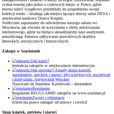
zyskał renomę jako jedno z czołowych miejsc w Polsce, gdzie
można nabyć wyjątkowe przedmioty do uzupełnienia swojej
kolekcji sztuki – działając jak miejsce łączące dawny salon DESA i
antykwariat naukowy Dom-u Książki.
Serdecznie zapraszamy do odwiedzenia naszego salonu we
Wrocławiu, jak również do korzystania z oferty antykwariatu
internetowego, gdzie na bieżąco aktualizujemy nasz asortyment,
umożliwiając Państwu odkrywanie prawdziwych skarbów
literackich, artystycznych i historycznych.
Zakupy w Szarlatanie
Jak kupić?
Instrukcja zakupów w antykwariacie internetowym.
Jak sprzedać? Zasady skupu książek,
starodruków, antyków i staroci, płyt winylowych, pocztówek
i dzieł sztuki. Antykwariat Wrocław
Nazywam się Stanisław Karolewski – dorastałem
Regulamin
Regulamin REGULAMIN zakupów na www.szarlatan.pl
Zwroty i reklamacje
Klient ma prawo odstąpić od umowy i zwrócić
Skup książek, antyków i staroci