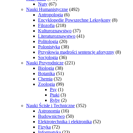
Nuty
(67)
Nauki Humanistyczne
(492)
Antropologia
(6)
Encyklopedie Powszechne Leksykony
(8)
Filozofia
(218)
Kulturoznawstwo
(37)
Literaturoznawstwo
(41)
Politologia
(20)
Polonistyka
(38)
Przysłowia mądrości sentencje aforyzmy
(8)
Socjologia
(36)
Nauki Przyrodnicze
(221)
Biologia
(38)
Botanika
(51)
Chemia
(32)
Zoologia
(99)
Psy
(1)
Ptaki
(3)
Ryby
(2)
Nauki Ścisłe i Techniczne
(352)
Astronomia
(16)
Budownictwo
(50)
Elektrotechnika i elektronika
(52)
Fizyka
(72)
Informatyka
(23)