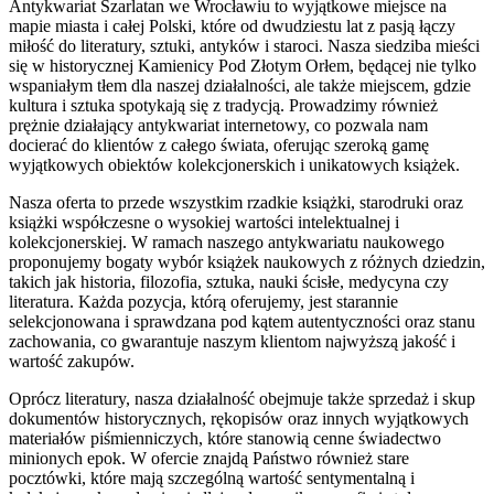
Antykwariat Szarlatan we Wrocławiu to wyjątkowe miejsce na
mapie miasta i całej Polski, które od dwudziestu lat z pasją łączy
miłość do literatury, sztuki, antyków i staroci. Nasza siedziba mieści
się w historycznej Kamienicy Pod Złotym Orłem, będącej nie tylko
wspaniałym tłem dla naszej działalności, ale także miejscem, gdzie
kultura i sztuka spotykają się z tradycją. Prowadzimy również
prężnie działający antykwariat internetowy, co pozwala nam
docierać do klientów z całego świata, oferując szeroką gamę
wyjątkowych obiektów kolekcjonerskich i unikatowych książek.
Nasza oferta to przede wszystkim rzadkie książki, starodruki oraz
książki współczesne o wysokiej wartości intelektualnej i
kolekcjonerskiej. W ramach naszego antykwariatu naukowego
proponujemy bogaty wybór książek naukowych z różnych dziedzin,
takich jak historia, filozofia, sztuka, nauki ścisłe, medycyna czy
literatura. Każda pozycja, którą oferujemy, jest starannie
selekcjonowana i sprawdzana pod kątem autentyczności oraz stanu
zachowania, co gwarantuje naszym klientom najwyższą jakość i
wartość zakupów.
Oprócz literatury, nasza działalność obejmuje także sprzedaż i skup
dokumentów historycznych, rękopisów oraz innych wyjątkowych
materiałów piśmienniczych, które stanowią cenne świadectwo
minionych epok. W ofercie znajdą Państwo również stare
pocztówki, które mają szczególną wartość sentymentalną i