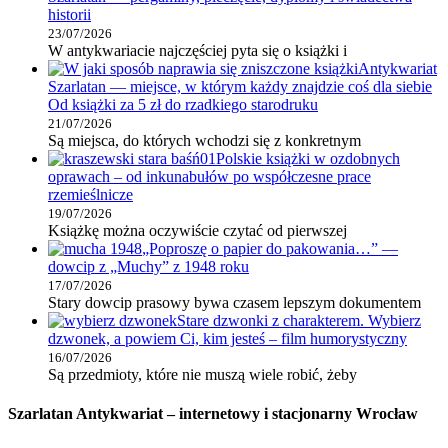
historii
23/07/2026
W antykwariacie najczęściej pyta się o książki i
Antykwariat
Szarlatan — miejsce, w którym każdy znajdzie coś dla siebie
Od książki za 5 zł do rzadkiego starodruku
21/07/2026
Są miejsca, do których wchodzi się z konkretnym
Polskie książki w ozdobnych
oprawach – od inkunabułów po współczesne prace
rzemieślnicze
19/07/2026
Książkę można oczywiście czytać od pierwszej
„Poproszę o papier do pakowania…” —
dowcip z „Muchy” z 1948 roku
17/07/2026
Stary dowcip prasowy bywa czasem lepszym dokumentem
Stare dzwonki z charakterem. Wybierz
dzwonek, a powiem Ci, kim jesteś – film humorystyczny
16/07/2026
Są przedmioty, które nie muszą wiele robić, żeby
Szarlatan Antykwariat – internetowy i stacjonarny Wrocław