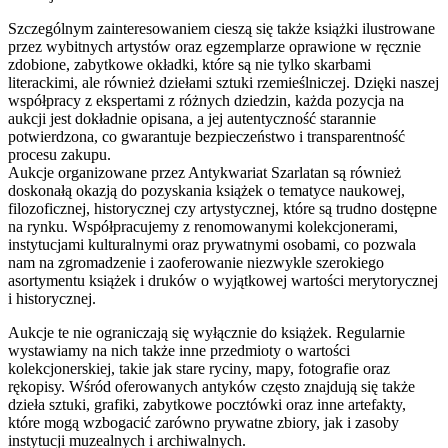
Szczególnym zainteresowaniem cieszą się także książki ilustrowane
przez wybitnych artystów oraz egzemplarze oprawione w ręcznie
zdobione, zabytkowe okładki, które są nie tylko skarbami
literackimi, ale również dziełami sztuki rzemieślniczej. Dzięki naszej
współpracy z ekspertami z różnych dziedzin, każda pozycja na
aukcji jest dokładnie opisana, a jej autentyczność starannie
potwierdzona, co gwarantuje bezpieczeństwo i transparentność
procesu zakupu.
Aukcje organizowane przez Antykwariat Szarlatan są również
doskonałą okazją do pozyskania książek o tematyce naukowej,
filozoficznej, historycznej czy artystycznej, które są trudno dostępne
na rynku. Współpracujemy z renomowanymi kolekcjonerami,
instytucjami kulturalnymi oraz prywatnymi osobami, co pozwala
nam na zgromadzenie i zaoferowanie niezwykle szerokiego
asortymentu książek i druków o wyjątkowej wartości merytorycznej
i historycznej.
Aukcje te nie ograniczają się wyłącznie do książek. Regularnie
wystawiamy na nich także inne przedmioty o wartości
kolekcjonerskiej, takie jak stare ryciny, mapy, fotografie oraz
rękopisy. Wśród oferowanych antyków często znajdują się także
dzieła sztuki, grafiki, zabytkowe pocztówki oraz inne artefakty,
które mogą wzbogacić zarówno prywatne zbiory, jak i zasoby
instytucji muzealnych i archiwalnych.