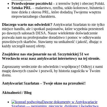
Przedwojenne pocztówki
– z terenów byłej i obecnej Polski.
Sztuka PRL
– malarstwo, rzeźba, szkło kolorowe, biżuteria i
inne dzieła z okresu PRL, które dodadzą Twojemu wnętrzu
niepowtarzalnego charakteru.
Dlaczego warto nas odwiedzić?
Antykwariat Szarlatan to nie tylko
miejsce handlu, ale i spotkań pasjonatów, które wypełnia przestrzeń
po dawnych salonach DESA. Nasze wieloletnie doświadczenie
pozwala nam na profesjonalne doradztwo i pomoc w odkrywaniu
prawdziwych skarbów. Stawiamy na unikalność i jakość, dbając o
każdy szczegół naszej oferty.
Znajdziesz nas stacjonarnie na ul. Szczytnickiej 51 we
Wrocławiu oraz nasz antykwariat internetowy na tej stronie.
Zapraszamy serdecznie do odwiedzin i współpracy! Odkryj z nami
magię dawnych czasów i pozwól, by historia zagościła w Twoim
domu.
Antykwariat Szarlatan – Twoje okno na przeszłość!
Aktualności / Blog
Dawne dokumenty w Antykwariacie
Szarlatan — pergaminy, pieczęcie, dyplomy i świadectwa