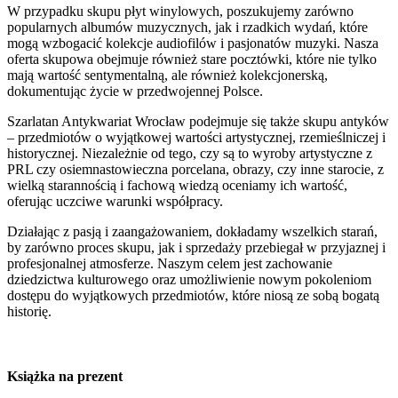
W przypadku skupu płyt winylowych, poszukujemy zarówno
popularnych albumów muzycznych, jak i rzadkich wydań, które
mogą wzbogacić kolekcje audiofilów i pasjonatów muzyki. Nasza
oferta skupowa obejmuje również stare pocztówki, które nie tylko
mają wartość sentymentalną, ale również kolekcjonerską,
dokumentując życie w przedwojennej Polsce.
Szarlatan Antykwariat Wrocław podejmuje się także skupu antyków
– przedmiotów o wyjątkowej wartości artystycznej, rzemieślniczej i
historycznej. Niezależnie od tego, czy są to wyroby artystyczne z
PRL czy osiemnastowieczna porcelana, obrazy, czy inne starocie, z
wielką starannością i fachową wiedzą oceniamy ich wartość,
oferując uczciwe warunki współpracy.
Działając z pasją i zaangażowaniem, dokładamy wszelkich starań,
by zarówno proces skupu, jak i sprzedaży przebiegał w przyjaznej i
profesjonalnej atmosferze. Naszym celem jest zachowanie
dziedzictwa kulturowego oraz umożliwienie nowym pokoleniom
dostępu do wyjątkowych przedmiotów, które niosą ze sobą bogatą
historię.
Książka na prezent