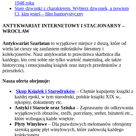
1948 roku
Stare dzwonki z charakterem. Wybierz dzwonek, a powiem
Ci, kim jesteś – film humorystyczny
ANTYKWARIAT INTERNETOWY I STACJONARNY –
WROCŁAW
Antykwariat Szarlatan
to wyjątkowe miejsce z duszą, które od
wielu lat cieszy się zaufaniem miłośników literatury i
kolekcjonerów. Nasz antykwariat to prawdziwa skarbnica dla
każdego, kto ceni sobie nie tylko wartość materialną, ale także
historyczną i emocjonalną książek oraz innych przedmiotów z
przeszłości.
Nasza oferta obejmuje:
Skup Książek i Starodruków
– Chętnie kupujemy książki z
każdej epoki, w tym starodruki, polskie książki XIX w,.
rękopisy, dokumenty etc.
Antyki i Starocie oraz Sztuka
– Zapraszamy do odkrywania
wyjątkowych obrazów, rzeźb, porcelany, sreber, biżuterii etc.,
które wzbogacą każde wnętrze.
Płyty Winylowe
– Dla prawdziwych melomanów oferujemy
szeroką gamę płyt winylowych, które zadowolą każdego
kolekcjonera.