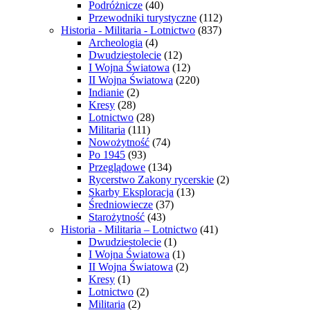
Podróżnicze
(40)
Przewodniki turystyczne
(112)
Historia - Militaria - Lotnictwo
(837)
Archeologia
(4)
Dwudziestolecie
(12)
I Wojna Światowa
(12)
II Wojna Światowa
(220)
Indianie
(2)
Kresy
(28)
Lotnictwo
(28)
Militaria
(111)
Nowożytność
(74)
Po 1945
(93)
Przeglądowe
(134)
Rycerstwo Zakony rycerskie
(2)
Skarby Eksploracja
(13)
Średniowiecze
(37)
Starożytność
(43)
Historia - Militaria – Lotnictwo
(41)
Dwudziestolecie
(1)
I Wojna Światowa
(1)
II Wojna Światowa
(2)
Kresy
(1)
Lotnictwo
(2)
Militaria
(2)