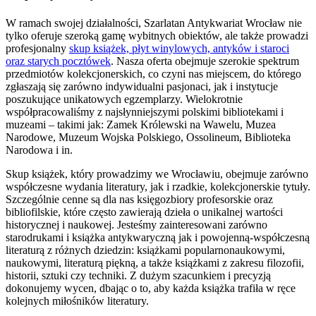
W ramach swojej działalności, Szarlatan Antykwariat Wrocław nie
tylko oferuje szeroką gamę wybitnych obiektów, ale także prowadzi
profesjonalny
skup książek, płyt winylowych, antyków i staroci
oraz starych pocztówek
. Nasza oferta obejmuje szerokie spektrum
przedmiotów kolekcjonerskich, co czyni nas miejscem, do którego
zgłaszają się zarówno indywidualni pasjonaci, jak i instytucje
poszukujące unikatowych egzemplarzy. Wielokrotnie
współpracowaliśmy z najsłynniejszymi polskimi bibliotekami i
muzeami – takimi jak: Zamek Królewski na Wawelu, Muzea
Narodowe, Muzeum Wojska Polskiego, Ossolineum, Biblioteka
Narodowa i in.
Skup książek, który prowadzimy we Wrocławiu, obejmuje zarówno
współczesne wydania literatury, jak i rzadkie, kolekcjonerskie tytuły.
Szczególnie cenne są dla nas księgozbiory profesorskie oraz
bibliofilskie, które często zawierają dzieła o unikalnej wartości
historycznej i naukowej. Jesteśmy zainteresowani zarówno
starodrukami i książka antykwaryczną jak i powojenną-współczesną
literaturą z różnych dziedzin: książkami popularnonaukowymi,
naukowymi, literaturą piękną, a także książkami z zakresu filozofii,
historii, sztuki czy techniki. Z dużym szacunkiem i precyzją
dokonujemy wycen, dbając o to, aby każda książka trafiła w ręce
kolejnych miłośników literatury.