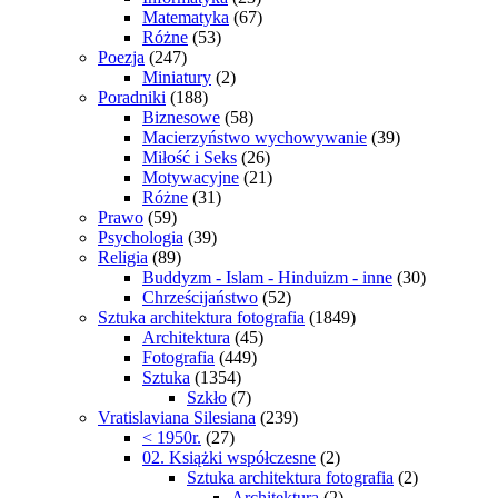
Matematyka
(67)
Różne
(53)
Poezja
(247)
Miniatury
(2)
Poradniki
(188)
Biznesowe
(58)
Macierzyństwo wychowywanie
(39)
Miłość i Seks
(26)
Motywacyjne
(21)
Różne
(31)
Prawo
(59)
Psychologia
(39)
Religia
(89)
Buddyzm - Islam - Hinduizm - inne
(30)
Chrześcijaństwo
(52)
Sztuka architektura fotografia
(1849)
Architektura
(45)
Fotografia
(449)
Sztuka
(1354)
Szkło
(7)
Vratislaviana Silesiana
(239)
< 1950r.
(27)
02. Książki współczesne
(2)
Sztuka architektura fotografia
(2)
Architektura
(2)