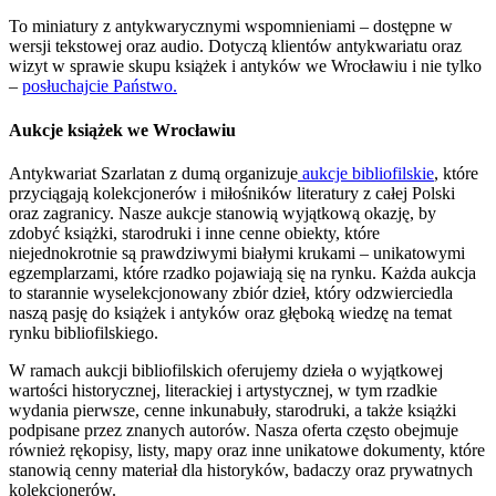
To miniatury z antykwarycznymi wspomnieniami – dostępne w
wersji tekstowej oraz audio. Dotyczą klientów antykwariatu oraz
wizyt w sprawie skupu książek i antyków we Wrocławiu i nie tylko
–
posłuchajcie Państwo.
Aukcje książek we Wrocławiu
Antykwariat Szarlatan z dumą organizuje
aukcje bibliofilskie
, które
przyciągają kolekcjonerów i miłośników literatury z całej Polski
oraz zagranicy. Nasze aukcje stanowią wyjątkową okazję, by
zdobyć książki, starodruki i inne cenne obiekty, które
niejednokrotnie są prawdziwymi białymi krukami – unikatowymi
egzemplarzami, które rzadko pojawiają się na rynku. Każda aukcja
to starannie wyselekcjonowany zbiór dzieł, który odzwierciedla
naszą pasję do książek i antyków oraz głęboką wiedzę na temat
rynku bibliofilskiego.
W ramach aukcji bibliofilskich oferujemy dzieła o wyjątkowej
wartości historycznej, literackiej i artystycznej, w tym rzadkie
wydania pierwsze, cenne inkunabuły, starodruki, a także książki
podpisane przez znanych autorów. Nasza oferta często obejmuje
również rękopisy, listy, mapy oraz inne unikatowe dokumenty, które
stanowią cenny materiał dla historyków, badaczy oraz prywatnych
kolekcjonerów.