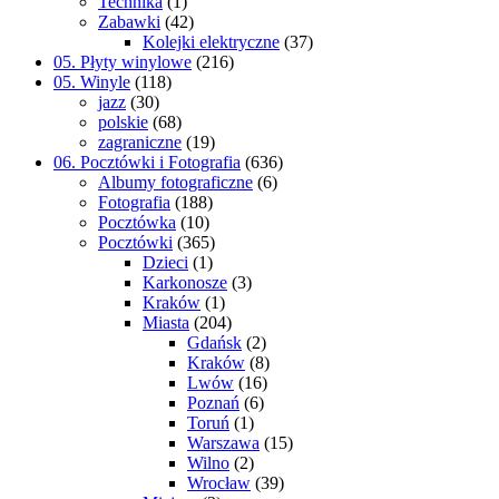
Technika
(1)
Zabawki
(42)
Kolejki elektryczne
(37)
05. Płyty winylowe
(216)
05. Winyle
(118)
jazz
(30)
polskie
(68)
zagraniczne
(19)
06. Pocztówki i Fotografia
(636)
Albumy fotograficzne
(6)
Fotografia
(188)
Pocztówka
(10)
Pocztówki
(365)
Dzieci
(1)
Karkonosze
(3)
Kraków
(1)
Miasta
(204)
Gdańsk
(2)
Kraków
(8)
Lwów
(16)
Poznań
(6)
Toruń
(1)
Warszawa
(15)
Wilno
(2)
Wrocław
(39)