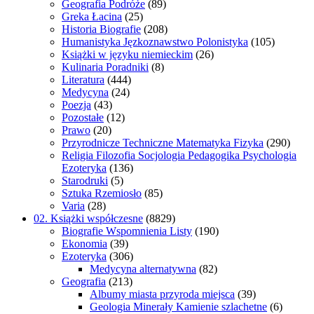
Geografia Podróże
(89)
Greka Łacina
(25)
Historia Biografie
(208)
Humanistyka Jęzkoznawstwo Polonistyka
(105)
Książki w języku niemieckim
(26)
Kulinaria Poradniki
(8)
Literatura
(444)
Medycyna
(24)
Poezja
(43)
Pozostałe
(12)
Prawo
(20)
Przyrodnicze Techniczne Matematyka Fizyka
(290)
Religia Filozofia Socjologia Pedagogika Psychologia
Ezoteryka
(136)
Starodruki
(5)
Sztuka Rzemiosło
(85)
Varia
(28)
02. Książki współczesne
(8829)
Biografie Wspomnienia Listy
(190)
Ekonomia
(39)
Ezoteryka
(306)
Medycyna alternatywna
(82)
Geografia
(213)
Albumy miasta przyroda miejsca
(39)
Geologia Minerały Kamienie szlachetne
(6)