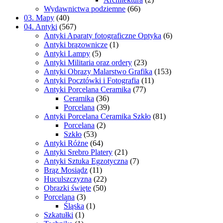
Wydawnictwa podziemne
(66)
03. Mapy
(40)
04. Antyki
(567)
Antyki Aparaty fotograficzne Optyka
(6)
Antyki brązownicze
(1)
Antyki Lampy
(5)
Antyki Militaria oraz ordery
(23)
Antyki Obrazy Malarstwo Grafika
(153)
Antyki Pocztówki i Fotografia
(11)
Antyki Porcelana Ceramika
(77)
Ceramika
(36)
Porcelana
(39)
Antyki Porcelana Ceramika Szkło
(81)
Porcelana
(2)
Szkło
(53)
Antyki Różne
(64)
Antyki Srebro Platery
(21)
Antyki Sztuka Egzotyczna
(7)
Brąz Mosiądz
(11)
Huculszczyzna
(22)
Obrazki święte
(50)
Porcelana
(3)
Śląska
(1)
Szkatułki
(1)