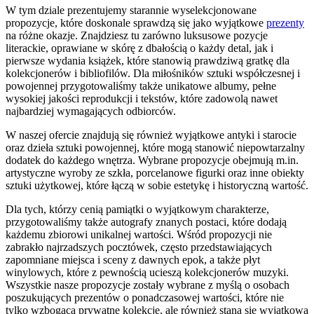
W tym dziale prezentujemy starannie wyselekcjonowane
propozycje, które doskonale sprawdzą się jako wyjątkowe
prezenty
na różne okazje. Znajdziesz tu zarówno luksusowe pozycje
literackie, oprawiane w skórę z dbałością o każdy detal, jak i
pierwsze wydania książek, które stanowią prawdziwą gratkę dla
kolekcjonerów i bibliofilów. Dla miłośników sztuki współczesnej i
powojennej przygotowaliśmy także unikatowe albumy, pełne
wysokiej jakości reprodukcji i tekstów, które zadowolą nawet
najbardziej wymagających odbiorców.
W naszej ofercie znajdują się również wyjątkowe antyki i starocie
oraz dzieła sztuki powojennej, które mogą stanowić niepowtarzalny
dodatek do każdego wnętrza. Wybrane propozycje obejmują m.in.
artystyczne wyroby ze szkła, porcelanowe figurki oraz inne obiekty
sztuki użytkowej, które łączą w sobie estetykę i historyczną wartość.
Dla tych, którzy cenią pamiątki o wyjątkowym charakterze,
przygotowaliśmy także autografy znanych postaci, które dodają
każdemu zbiorowi unikalnej wartości. Wśród propozycji nie
zabrakło najrzadszych pocztówek, często przedstawiających
zapomniane miejsca i sceny z dawnych epok, a także płyt
winylowych, które z pewnością ucieszą kolekcjonerów muzyki.
Wszystkie nasze propozycje zostały wybrane z myślą o osobach
poszukujących prezentów o ponadczasowej wartości, które nie
tylko wzbogacą prywatne kolekcje, ale również staną się wyjątkową