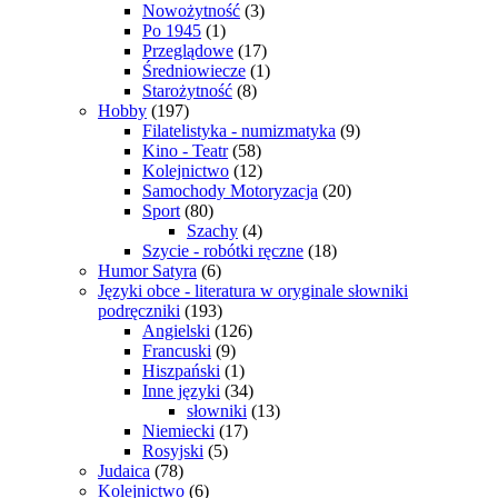
Nowożytność
(3)
Po 1945
(1)
Przeglądowe
(17)
Średniowiecze
(1)
Starożytność
(8)
Hobby
(197)
Filatelistyka - numizmatyka
(9)
Kino - Teatr
(58)
Kolejnictwo
(12)
Samochody Motoryzacja
(20)
Sport
(80)
Szachy
(4)
Szycie - robótki ręczne
(18)
Humor Satyra
(6)
Języki obce - literatura w oryginale słowniki
podręczniki
(193)
Angielski
(126)
Francuski
(9)
Hiszpański
(1)
Inne języki
(34)
słowniki
(13)
Niemiecki
(17)
Rosyjski
(5)
Judaica
(78)
Kolejnictwo
(6)