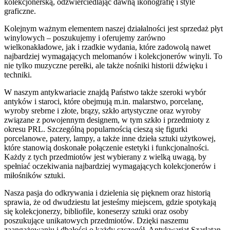
kolekcjonerską, odzwierciedlając dawną ikonografię i style
graficzne.
Kolejnym ważnym elementem naszej działalności jest sprzedaż płyt
winylowych – poszukujemy i oferujemy zarówno
wielkonakładowe, jak i rzadkie wydania, które zadowolą nawet
najbardziej wymagających melomanów i kolekcjonerów winyli. To
nie tylko muzyczne perełki, ale także nośniki historii dźwięku i
techniki.
W naszym antykwariacie znajdą Państwo także szeroki wybór
antyków i staroci, które obejmują m.in. malarstwo, porcelanę,
wyroby srebrne i złote, brązy, szkło artystyczne oraz wyroby
związane z powojennym designem, w tym szkło i przedmioty z
okresu PRL. Szczególną popularnością cieszą się figurki
porcelanowe, patery, lampy, a także inne dzieła sztuki użytkowej,
które stanowią doskonałe połączenie estetyki i funkcjonalności.
Każdy z tych przedmiotów jest wybierany z wielką uwagą, by
spełniać oczekiwania najbardziej wymagających kolekcjonerów i
miłośników sztuki.
Nasza pasja do odkrywania i dzielenia się pięknem oraz historią
sprawia, że od dwudziestu lat jesteśmy miejscem, gdzie spotykają
się kolekcjonerzy, bibliofile, koneserzy sztuki oraz osoby
poszukujące unikatowych przedmiotów. Dzięki naszemu
zaangażowaniu i dbałości o każdy szczegół, Antykwariat Szarlatan