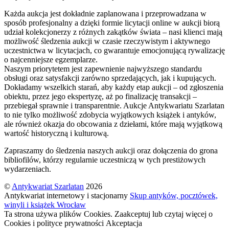
Każda aukcja jest dokładnie zaplanowana i przeprowadzana w
sposób profesjonalny a dzięki formie licytacji online w aukcji biorą
udział kolekcjonerzy z różnych zakątków świata – nasi klienci mają
możliwość śledzenia aukcji w czasie rzeczywistym i aktywnego
uczestnictwa w licytacjach, co gwarantuje emocjonującą rywalizację
o najcenniejsze egzemplarze.
Naszym priorytetem jest zapewnienie najwyższego standardu
obsługi oraz satysfakcji zarówno sprzedających, jak i kupujących.
Dokładamy wszelkich starań, aby każdy etap aukcji – od zgłoszenia
obiektu, przez jego ekspertyzę, aż po finalizację transakcji –
przebiegał sprawnie i transparentnie. Aukcje Antykwariatu Szarlatan
to nie tylko możliwość zdobycia wyjątkowych książek i antyków,
ale również okazja do obcowania z dziełami, które mają wyjątkową
wartość historyczną i kulturową.
Zapraszamy do śledzenia naszych aukcji oraz dołączenia do grona
bibliofilów, którzy regularnie uczestniczą w tych prestiżowych
wydarzeniach.
©
Antykwariat Szarlatan
2026
Antykwariat internetowy i stacjonarny
Skup antyków, pocztówek,
winyli i książek Wrocław
Ta strona używa plików Cookies. Zaakceptuj lub czytaj więcej o
Cookies i polityce prywatności
Akceptacja