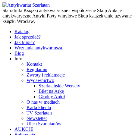
Starodruki Książki antykwaryczne i współczesne Skup Aukcje
antykwaryczne Antyki Płyty winylowe Skup książek|tanie używane
książki Wrocław,
Katalog
Jak sprzedać?
Jak kupić?
Wyznania antykwariusza.
Blog
Info
Kontakt
Regulamin
Zwroty i reklamacje
Wydawnictwo
Szarlatańskie Wersety
Bilet na Arkę
Głodny Anioł
O nas w mediach
Karta klienta
TV Szarlatan
Newsletter
Ulica Szarlatanów
AUKCJE
Referencje