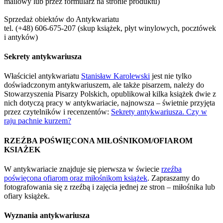
mailowy lub przez formularz na stronie produktu)
Sprzedaż obiektów do Antykwariatu
tel. (+48) 606-675-207 (skup książek, płyt winylowych, pocztówek
i antyków)
Sekrety antykwariusza
Właściciel antykwariatu
Stanisław Karolewski
jest nie tylko
doświadczonym antykwariuszem, ale także pisarzem, należy do
Stowarzyszenia Pisarzy Polskich, opublikował kilka książek dwie z
nich dotyczą pracy w antykwariacie, najnowsza – świetnie przyjęta
przez czytelników i recenzentów:
Sekrety antykwariusza. Czy w
raju pachnie kurzem?
RZEŹBA POŚWIĘCONA MIŁOŚNIKOM/OFIAROM
KSIAŻEK
W antykwariacie znajduje się pierwsza w świecie
rzeźba
poświęcona ofiarom oraz miłośnikom książek
. Zapraszamy do
fotografowania się z rzeźbą i zajęcia jednej ze stron – miłośnika lub
ofiary książek.
Wyznania antykwariusza