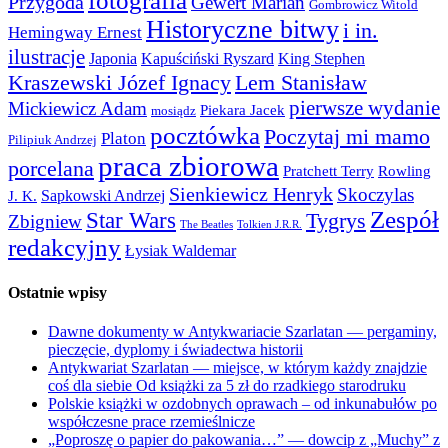
fotografia
Przygoda
Gewert Marian
Gombrowicz Witold
Historyczne bitwy
i in.
Hemingway Ernest
ilustracje
Japonia
Kapuściński Ryszard
King Stephen
Kraszewski Józef Ignacy
Lem Stanisław
pierwsze wydanie
Mickiewicz Adam
Piekara Jacek
mosiądz
pocztówka
Poczytaj mi mamo
Platon
Pilipiuk Andrzej
praca zbiorowa
porcelana
Pratchett Terry
Rowling
Sienkiewicz Henryk
Skoczylas
Sapkowski Andrzej
J. K.
Zespół
Star Wars
Tygrys
Zbigniew
The Beatles
Tolkien J.R.R.
redakcyjny
Łysiak Waldemar
Ostatnie wpisy
Dawne dokumenty w Antykwariacie Szarlatan — pergaminy,
pieczęcie, dyplomy i świadectwa historii
Antykwariat Szarlatan — miejsce, w którym każdy znajdzie
coś dla siebie Od książki za 5 zł do rzadkiego starodruku
Polskie książki w ozdobnych oprawach – od inkunabułów po
współczesne prace rzemieślnicze
„Poproszę o papier do pakowania…” — dowcip z „Muchy” z