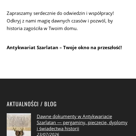
Zapraszamy serdecznie do odwiedzin i współpracy!
Odkryj z nami magię dawnych czasów i pozwól, by
historia zagościła w Twoim domu.
Antykwariat Szarlatan – Twoje okno na przeszłość!
AKTUALNOŚCI / BLOG
Dawne dokumenty w Antykwariacie
Szarlatan — pergaminy, pieczęcie, dyplomy
i świadectwa historii
23/07/2026