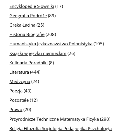
Encyklopedie Słowniki
(17)
Geografia Podróże
(89)
Greka Łacina
(25)
Historia Biografie
(208)
Humanistyka Jęzkoznawstwo Polonistyka
(105)
Książki w języku niemieckim
(26)
Kulinaria Poradniki
(8)
Literatura
(444)
Medycyna
(24)
Poezja
(43)
Pozostałe
(12)
Prawo
(20)
Przyrodnicze Techniczne Matematyka Fizyka
(290)
Religia Filozofia Socjologia Pedagogika Psychologia