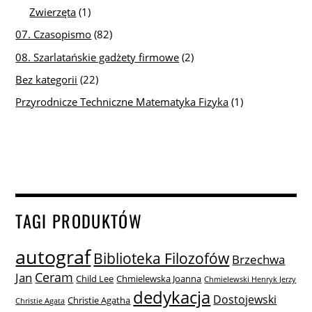
Zwierzęta
(1)
07. Czasopismo
(82)
08. Szarlatańskie gadżety firmowe
(2)
Bez kategorii
(22)
Przyrodnicze Techniczne Matematyka Fizyka
(1)
TAGI PRODUKTÓW
autograf
Biblioteka Filozofów
Brzechwa
Ceram
Jan
Child Lee
Chmielewska Joanna
Chmielewski Henryk Jerzy
dedykacja
Dostojewski
Christie Agatha
Christie Agata