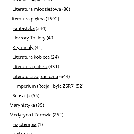
Literatura młodzieżowa
(86)
Literatura piękna
(1592)
Fantastyka
(344)
Horrory Thillery
(40)
Kryminały
(41)
Literatura kobieca
(24)
Literatura polska
(431)
Literatura zagraniczna
(644)
Imperium (Rosja i byłe ZSRR)
(52)
Sensacja
(65)
Marynistyka
(85)
Medycyna i Zdrowie
(262)
Fizjoterapia
(1)
Zioła
(22)