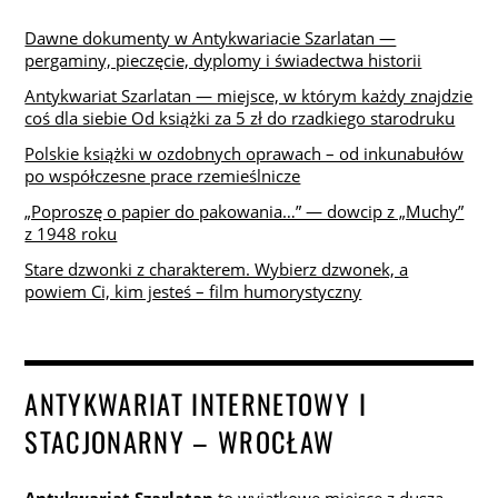
Dawne dokumenty w Antykwariacie Szarlatan —
pergaminy, pieczęcie, dyplomy i świadectwa historii
Antykwariat Szarlatan — miejsce, w którym każdy znajdzie
coś dla siebie Od książki za 5 zł do rzadkiego starodruku
Polskie książki w ozdobnych oprawach – od inkunabułów
po współczesne prace rzemieślnicze
„Poproszę o papier do pakowania…” — dowcip z „Muchy”
z 1948 roku
Stare dzwonki z charakterem. Wybierz dzwonek, a
powiem Ci, kim jesteś – film humorystyczny
ANTYKWARIAT INTERNETOWY I
STACJONARNY – WROCŁAW
Antykwariat Szarlatan
to wyjątkowe miejsce z duszą,