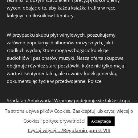
techniki. Z dużym szacunkiem i precyzją dokonujemy
wycen, dbając o to, aby każda książka trafiła w ręce
kolejnych miłośników literatury.
W przypadku skupu płyt winylowych, poszukujemy
zarówno popularnych albumów muzycznych, jak i
rzadkich wydań, które mogą wzbogacić kolekcje
audiofilów i pasjonatów muzyki. Nasza oferta skupowa
obejmuje również stare pocztówki, które nie tylko mają
wartość sentymentalną, ale również kolekcjonerską,
dokumentując życie w przedwojennej Polsce.
Szarlatan Antykwariat Wrocław podejmuje się także skupu
antyków – przedmiotów o wyjątkowej wartości
Ta strona używa plików Cookies. Zaakceptuj lub czytaj więcej o
artystycznej, rzemieślniczej i historycznej. Niezależnie od
Cookies i polityce prywatności
Akceptacja
tego, czy są to wyroby artystyczne z PRL czy
Czytaj więcej... /Regulamin punkt VIII
osiemnastowieczna porcelana, obrazy, czy inne starocie, z