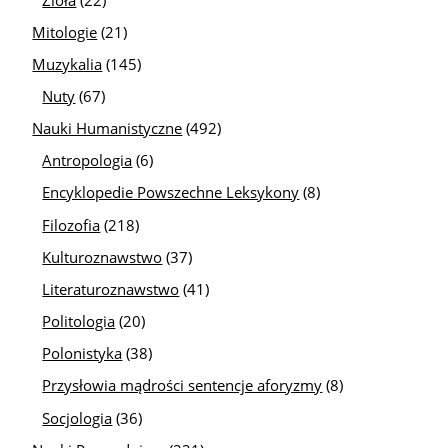
Mitologie
(21)
Muzykalia
(145)
Nuty
(67)
Nauki Humanistyczne
(492)
Antropologia
(6)
Encyklopedie Powszechne Leksykony
(8)
Filozofia
(218)
Kulturoznawstwo
(37)
Literaturoznawstwo
(41)
Politologia
(20)
Polonistyka
(38)
Przysłowia mądrości sentencje aforyzmy
(8)
Socjologia
(36)