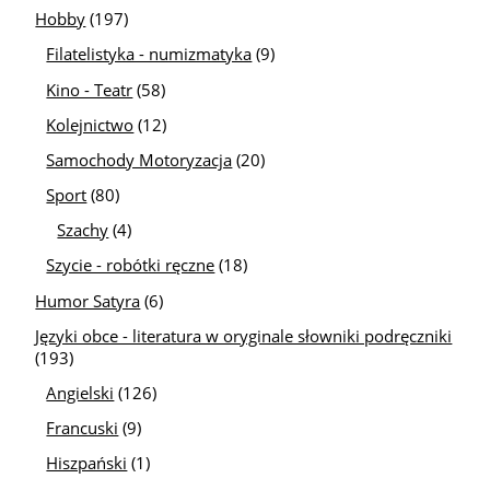
Hobby
(197)
Filatelistyka - numizmatyka
(9)
Kino - Teatr
(58)
Kolejnictwo
(12)
Samochody Motoryzacja
(20)
Sport
(80)
Szachy
(4)
Szycie - robótki ręczne
(18)
Humor Satyra
(6)
Języki obce - literatura w oryginale słowniki podręczniki
(193)
Angielski
(126)
Francuski
(9)
Hiszpański
(1)