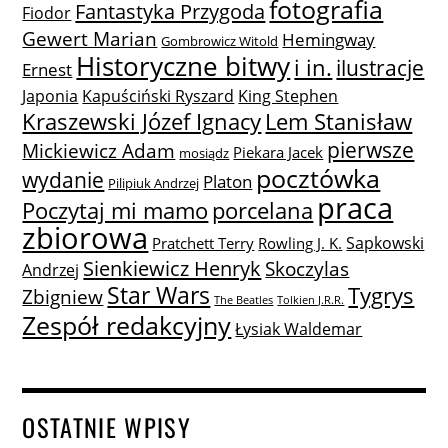
fotografia
Fantastyka Przygoda
Fiodor
Gewert Marian
Hemingway
Gombrowicz Witold
Historyczne bitwy
i in.
ilustracje
Ernest
Japonia
Kapuściński Ryszard
King Stephen
Lem Stanisław
Kraszewski Józef Ignacy
pierwsze
Mickiewicz Adam
Piekara Jacek
mosiądz
pocztówka
wydanie
Platon
Pilipiuk Andrzej
praca
Poczytaj mi mamo
porcelana
zbiorowa
Sapkowski
Pratchett Terry
Rowling J. K.
Sienkiewicz Henryk
Skoczylas
Andrzej
Star Wars
Tygrys
Zbigniew
The Beatles
Tolkien J.R.R.
Zespół redakcyjny
Łysiak Waldemar
OSTATNIE WPISY