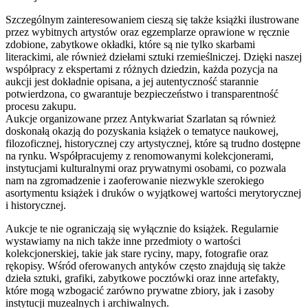
Szczególnym zainteresowaniem cieszą się także książki ilustrowane
przez wybitnych artystów oraz egzemplarze oprawione w ręcznie
zdobione, zabytkowe okładki, które są nie tylko skarbami
literackimi, ale również dziełami sztuki rzemieślniczej. Dzięki naszej
współpracy z ekspertami z różnych dziedzin, każda pozycja na
aukcji jest dokładnie opisana, a jej autentyczność starannie
potwierdzona, co gwarantuje bezpieczeństwo i transparentność
procesu zakupu.
Aukcje organizowane przez Antykwariat Szarlatan są również
doskonałą okazją do pozyskania książek o tematyce naukowej,
filozoficznej, historycznej czy artystycznej, które są trudno dostępne
na rynku. Współpracujemy z renomowanymi kolekcjonerami,
instytucjami kulturalnymi oraz prywatnymi osobami, co pozwala
nam na zgromadzenie i zaoferowanie niezwykle szerokiego
asortymentu książek i druków o wyjątkowej wartości merytorycznej
i historycznej.
Aukcje te nie ograniczają się wyłącznie do książek. Regularnie
wystawiamy na nich także inne przedmioty o wartości
kolekcjonerskiej, takie jak stare ryciny, mapy, fotografie oraz
rękopisy. Wśród oferowanych antyków często znajdują się także
dzieła sztuki, grafiki, zabytkowe pocztówki oraz inne artefakty,
które mogą wzbogacić zarówno prywatne zbiory, jak i zasoby
instytucji muzealnych i archiwalnych.