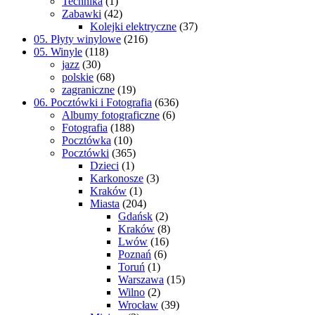
Technika
(1)
Zabawki
(42)
Kolejki elektryczne
(37)
05. Płyty winylowe
(216)
05. Winyle
(118)
jazz
(30)
polskie
(68)
zagraniczne
(19)
06. Pocztówki i Fotografia
(636)
Albumy fotograficzne
(6)
Fotografia
(188)
Pocztówka
(10)
Pocztówki
(365)
Dzieci
(1)
Karkonosze
(3)
Kraków
(1)
Miasta
(204)
Gdańsk
(2)
Kraków
(8)
Lwów
(16)
Poznań
(6)
Toruń
(1)
Warszawa
(15)
Wilno
(2)
Wrocław
(39)