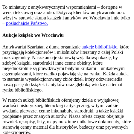
To miniatury z antykwarycznymi wspomnieniami – dostępne w
wersji tekstowej oraz audio. Dotyczą klientów antykwariatu oraz
wizyt w sprawie skupu książek i antyków we Wrocławiu i nie tylko
–
posłuchajcie Państwo.
Aukcje książek we Wrocławiu
Antykwariat Szarlatan z dumą organizuje
aukcje bibliofilskie
, które
przyciągają kolekcjonerów i miłośników literatury z całej Polski
oraz zagranicy. Nasze aukcje stanowią wyjątkową okazję, by
zdobyć książki, starodruki i inne cenne obiekty, które
niejednokrotnie są prawdziwymi białymi krukami – unikatowymi
egzemplarzami, które rzadko pojawiają się na rynku. Każda aukcja
to starannie wyselekcjonowany zbiór dzieł, który odzwierciedla
naszą pasję do książek i antyków oraz głęboką wiedzę na temat
rynku bibliofilskiego.
W ramach aukcji bibliofilskich oferujemy dzieła o wyjątkowej
wartości historycznej, literackiej i artystycznej, w tym rzadkie
wydania pierwsze, cenne inkunabuły, starodruki, a także książki
podpisane przez znanych autorów. Nasza oferta często obejmuje
również rękopisy, listy, mapy oraz inne unikatowe dokumenty, które
stanowią cenny materiał dla historyków, badaczy oraz prywatnych
kolekcjonerów.