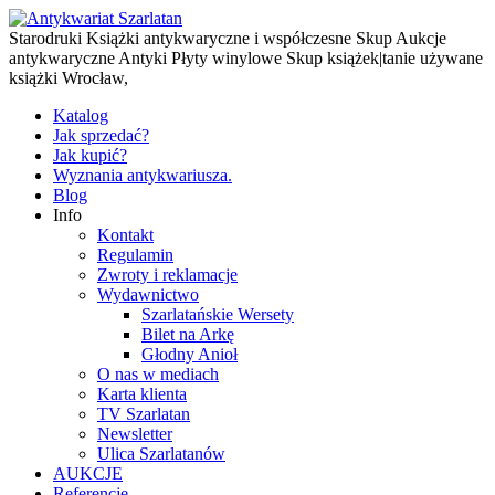
Starodruki Książki antykwaryczne i współczesne Skup Aukcje
antykwaryczne Antyki Płyty winylowe Skup książek|tanie używane
książki Wrocław,
Katalog
Jak sprzedać?
Jak kupić?
Wyznania antykwariusza.
Blog
Info
Kontakt
Regulamin
Zwroty i reklamacje
Wydawnictwo
Szarlatańskie Wersety
Bilet na Arkę
Głodny Anioł
O nas w mediach
Karta klienta
TV Szarlatan
Newsletter
Ulica Szarlatanów
AUKCJE
Referencje