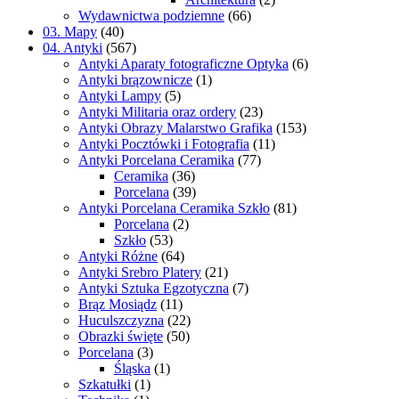
Wydawnictwa podziemne
(66)
03. Mapy
(40)
04. Antyki
(567)
Antyki Aparaty fotograficzne Optyka
(6)
Antyki brązownicze
(1)
Antyki Lampy
(5)
Antyki Militaria oraz ordery
(23)
Antyki Obrazy Malarstwo Grafika
(153)
Antyki Pocztówki i Fotografia
(11)
Antyki Porcelana Ceramika
(77)
Ceramika
(36)
Porcelana
(39)
Antyki Porcelana Ceramika Szkło
(81)
Porcelana
(2)
Szkło
(53)
Antyki Różne
(64)
Antyki Srebro Platery
(21)
Antyki Sztuka Egzotyczna
(7)
Brąz Mosiądz
(11)
Huculszczyzna
(22)
Obrazki święte
(50)
Porcelana
(3)
Śląska
(1)
Szkatułki
(1)