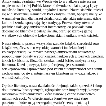
Antykwariat Szarlatan we Wrocławiu to wyjątkowe miejsce na
mapie miasta i całej Polski, które od dwudziestu lat z pasją łączy
miłość do literatury, sztuki, antyków i staroci. Nasza siedziba mieści
się w historycznej Kamienicy Pod Złotym Orłem, będącej nie tylko
wspaniałym tłem dla naszej działalności, ale także miejscem, gdzie
kultura i sztuka spotykają się z tradycją. Prowadzimy również
prężnie działający antykwariat internetowy, co pozwala nam
docierać do klientów z całego świata, oferując szeroką gamę
wyjątkowych obiektów kolekcjonerskich i unikatowych książek.
Nasza oferta to przede wszystkim rzadkie książki, starodruki oraz
książki współczesne o wysokiej wartości intelektualnej i
kolekcjonerskiej. W ramach naszego antykwariatu naukowego
proponujemy bogaty wybór książek naukowych z różnych dziedzin,
takich jak historia, filozofia, sztuka, nauki ścisłe, medycyna czy
literatura. Każda pozycja, którą oferujemy, jest starannie
selekcjonowana i sprawdzana pod kątem autentyczności oraz stanu
zachowania, co gwarantuje naszym klientom najwyższą jakość i
wartość zakupów.
Oprócz literatury, nasza działalność obejmuje także sprzedaż i skup
dokumentów historycznych, rękopisów oraz innych wyjątkowych
materiałów piśmienniczych, które stanowią cenne świadectwo
minionych epok. W ofercie znajdą Państwo również stare
pocztówki, które mają szczególną wartość sentymentalną i