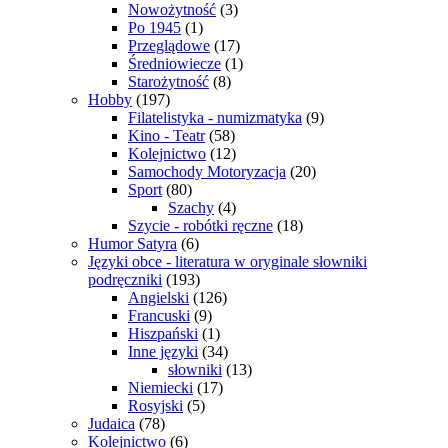
Nowożytność
(3)
Po 1945
(1)
Przeglądowe
(17)
Średniowiecze
(1)
Starożytność
(8)
Hobby
(197)
Filatelistyka - numizmatyka
(9)
Kino - Teatr
(58)
Kolejnictwo
(12)
Samochody Motoryzacja
(20)
Sport
(80)
Szachy
(4)
Szycie - robótki ręczne
(18)
Humor Satyra
(6)
Języki obce - literatura w oryginale słowniki
podręczniki
(193)
Angielski
(126)
Francuski
(9)
Hiszpański
(1)
Inne języki
(34)
słowniki
(13)
Niemiecki
(17)
Rosyjski
(5)
Judaica
(78)
Kolejnictwo
(6)