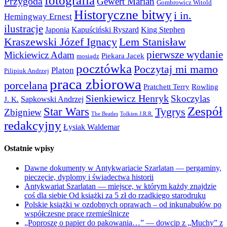
fotografia
Przygoda
Gewert Marian
Gombrowicz Witold
Historyczne bitwy
i in.
Hemingway Ernest
ilustracje
Japonia
Kapuściński Ryszard
King Stephen
Kraszewski Józef Ignacy
Lem Stanisław
pierwsze wydanie
Mickiewicz Adam
Piekara Jacek
mosiądz
pocztówka
Poczytaj mi mamo
Platon
Pilipiuk Andrzej
praca zbiorowa
porcelana
Pratchett Terry
Rowling
Sienkiewicz Henryk
Skoczylas
Sapkowski Andrzej
J. K.
Zespół
Star Wars
Tygrys
Zbigniew
The Beatles
Tolkien J.R.R.
redakcyjny
Łysiak Waldemar
Ostatnie wpisy
Dawne dokumenty w Antykwariacie Szarlatan — pergaminy,
pieczęcie, dyplomy i świadectwa historii
Antykwariat Szarlatan — miejsce, w którym każdy znajdzie
coś dla siebie Od książki za 5 zł do rzadkiego starodruku
Polskie książki w ozdobnych oprawach – od inkunabułów po
współczesne prace rzemieślnicze
„Poproszę o papier do pakowania…” — dowcip z „Muchy” z