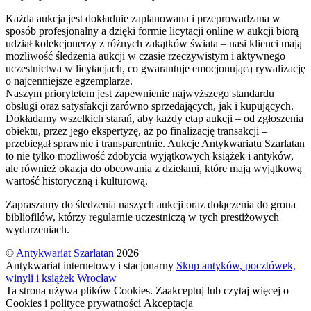
Każda aukcja jest dokładnie zaplanowana i przeprowadzana w
sposób profesjonalny a dzięki formie licytacji online w aukcji biorą
udział kolekcjonerzy z różnych zakątków świata – nasi klienci mają
możliwość śledzenia aukcji w czasie rzeczywistym i aktywnego
uczestnictwa w licytacjach, co gwarantuje emocjonującą rywalizację
o najcenniejsze egzemplarze.
Naszym priorytetem jest zapewnienie najwyższego standardu
obsługi oraz satysfakcji zarówno sprzedających, jak i kupujących.
Dokładamy wszelkich starań, aby każdy etap aukcji – od zgłoszenia
obiektu, przez jego ekspertyzę, aż po finalizację transakcji –
przebiegał sprawnie i transparentnie. Aukcje Antykwariatu Szarlatan
to nie tylko możliwość zdobycia wyjątkowych książek i antyków,
ale również okazja do obcowania z dziełami, które mają wyjątkową
wartość historyczną i kulturową.
Zapraszamy do śledzenia naszych aukcji oraz dołączenia do grona
bibliofilów, którzy regularnie uczestniczą w tych prestiżowych
wydarzeniach.
©
Antykwariat Szarlatan
2026
Antykwariat internetowy i stacjonarny
Skup antyków, pocztówek,
winyli i książek Wrocław
Ta strona używa plików Cookies. Zaakceptuj lub czytaj więcej o
Cookies i polityce prywatności
Akceptacja