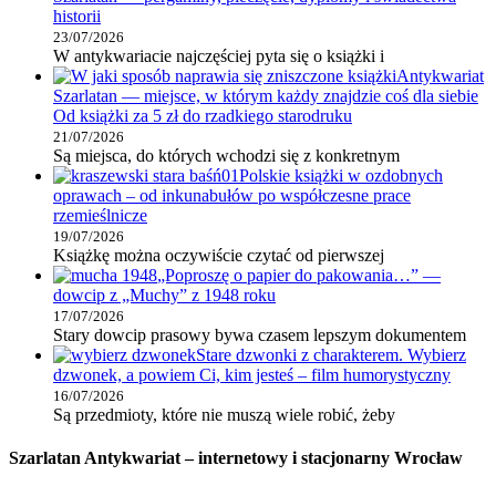
historii
23/07/2026
W antykwariacie najczęściej pyta się o książki i
Antykwariat
Szarlatan — miejsce, w którym każdy znajdzie coś dla siebie
Od książki za 5 zł do rzadkiego starodruku
21/07/2026
Są miejsca, do których wchodzi się z konkretnym
Polskie książki w ozdobnych
oprawach – od inkunabułów po współczesne prace
rzemieślnicze
19/07/2026
Książkę można oczywiście czytać od pierwszej
„Poproszę o papier do pakowania…” —
dowcip z „Muchy” z 1948 roku
17/07/2026
Stary dowcip prasowy bywa czasem lepszym dokumentem
Stare dzwonki z charakterem. Wybierz
dzwonek, a powiem Ci, kim jesteś – film humorystyczny
16/07/2026
Są przedmioty, które nie muszą wiele robić, żeby
Szarlatan Antykwariat – internetowy i stacjonarny Wrocław