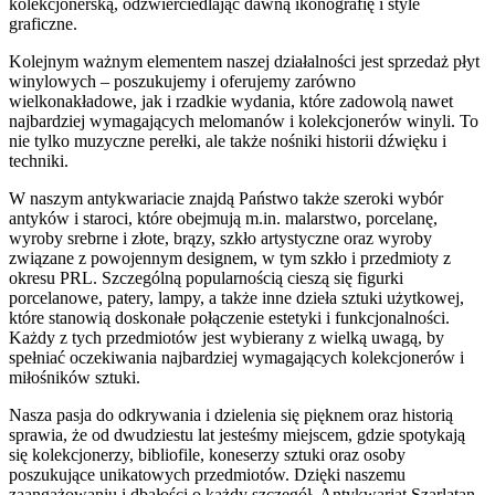
kolekcjonerską, odzwierciedlając dawną ikonografię i style
graficzne.
Kolejnym ważnym elementem naszej działalności jest sprzedaż płyt
winylowych – poszukujemy i oferujemy zarówno
wielkonakładowe, jak i rzadkie wydania, które zadowolą nawet
najbardziej wymagających melomanów i kolekcjonerów winyli. To
nie tylko muzyczne perełki, ale także nośniki historii dźwięku i
techniki.
W naszym antykwariacie znajdą Państwo także szeroki wybór
antyków i staroci, które obejmują m.in. malarstwo, porcelanę,
wyroby srebrne i złote, brązy, szkło artystyczne oraz wyroby
związane z powojennym designem, w tym szkło i przedmioty z
okresu PRL. Szczególną popularnością cieszą się figurki
porcelanowe, patery, lampy, a także inne dzieła sztuki użytkowej,
które stanowią doskonałe połączenie estetyki i funkcjonalności.
Każdy z tych przedmiotów jest wybierany z wielką uwagą, by
spełniać oczekiwania najbardziej wymagających kolekcjonerów i
miłośników sztuki.
Nasza pasja do odkrywania i dzielenia się pięknem oraz historią
sprawia, że od dwudziestu lat jesteśmy miejscem, gdzie spotykają
się kolekcjonerzy, bibliofile, koneserzy sztuki oraz osoby
poszukujące unikatowych przedmiotów. Dzięki naszemu
zaangażowaniu i dbałości o każdy szczegół, Antykwariat Szarlatan