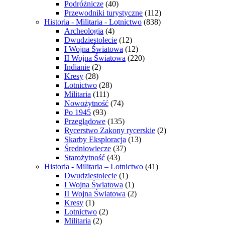
Podróżnicze
(40)
Przewodniki turystyczne
(112)
Historia - Militaria - Lotnictwo
(838)
Archeologia
(4)
Dwudziestolecie
(12)
I Wojna Światowa
(12)
II Wojna Światowa
(220)
Indianie
(2)
Kresy
(28)
Lotnictwo
(28)
Militaria
(111)
Nowożytność
(74)
Po 1945
(93)
Przeglądowe
(135)
Rycerstwo Zakony rycerskie
(2)
Skarby Eksploracja
(13)
Średniowiecze
(37)
Starożytność
(43)
Historia - Militaria – Lotnictwo
(41)
Dwudziestolecie
(1)
I Wojna Światowa
(1)
II Wojna Światowa
(2)
Kresy
(1)
Lotnictwo
(2)
Militaria
(2)