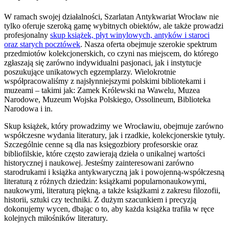
W ramach swojej działalności, Szarlatan Antykwariat Wrocław nie
tylko oferuje szeroką gamę wybitnych obiektów, ale także prowadzi
profesjonalny
skup książek, płyt winylowych, antyków i staroci
oraz starych pocztówek
. Nasza oferta obejmuje szerokie spektrum
przedmiotów kolekcjonerskich, co czyni nas miejscem, do którego
zgłaszają się zarówno indywidualni pasjonaci, jak i instytucje
poszukujące unikatowych egzemplarzy. Wielokrotnie
współpracowaliśmy z najsłynniejszymi polskimi bibliotekami i
muzeami – takimi jak: Zamek Królewski na Wawelu, Muzea
Narodowe, Muzeum Wojska Polskiego, Ossolineum, Biblioteka
Narodowa i in.
Skup książek, który prowadzimy we Wrocławiu, obejmuje zarówno
współczesne wydania literatury, jak i rzadkie, kolekcjonerskie tytuły.
Szczególnie cenne są dla nas księgozbiory profesorskie oraz
bibliofilskie, które często zawierają dzieła o unikalnej wartości
historycznej i naukowej. Jesteśmy zainteresowani zarówno
starodrukami i książka antykwaryczną jak i powojenną-współczesną
literaturą z różnych dziedzin: książkami popularnonaukowymi,
naukowymi, literaturą piękną, a także książkami z zakresu filozofii,
historii, sztuki czy techniki. Z dużym szacunkiem i precyzją
dokonujemy wycen, dbając o to, aby każda książka trafiła w ręce
kolejnych miłośników literatury.