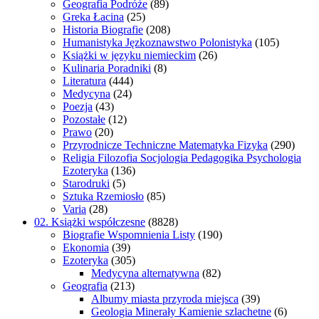
Geografia Podróże
(89)
Greka Łacina
(25)
Historia Biografie
(208)
Humanistyka Jęzkoznawstwo Polonistyka
(105)
Książki w języku niemieckim
(26)
Kulinaria Poradniki
(8)
Literatura
(444)
Medycyna
(24)
Poezja
(43)
Pozostałe
(12)
Prawo
(20)
Przyrodnicze Techniczne Matematyka Fizyka
(290)
Religia Filozofia Socjologia Pedagogika Psychologia
Ezoteryka
(136)
Starodruki
(5)
Sztuka Rzemiosło
(85)
Varia
(28)
02. Książki współczesne
(8828)
Biografie Wspomnienia Listy
(190)
Ekonomia
(39)
Ezoteryka
(305)
Medycyna alternatywna
(82)
Geografia
(213)
Albumy miasta przyroda miejsca
(39)
Geologia Minerały Kamienie szlachetne
(6)