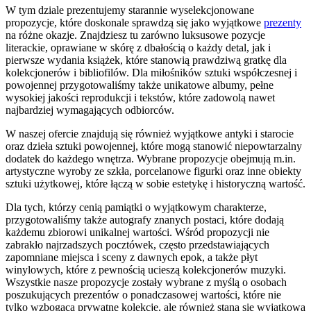
W tym dziale prezentujemy starannie wyselekcjonowane
propozycje, które doskonale sprawdzą się jako wyjątkowe
prezenty
na różne okazje. Znajdziesz tu zarówno luksusowe pozycje
literackie, oprawiane w skórę z dbałością o każdy detal, jak i
pierwsze wydania książek, które stanowią prawdziwą gratkę dla
kolekcjonerów i bibliofilów. Dla miłośników sztuki współczesnej i
powojennej przygotowaliśmy także unikatowe albumy, pełne
wysokiej jakości reprodukcji i tekstów, które zadowolą nawet
najbardziej wymagających odbiorców.
W naszej ofercie znajdują się również wyjątkowe antyki i starocie
oraz dzieła sztuki powojennej, które mogą stanowić niepowtarzalny
dodatek do każdego wnętrza. Wybrane propozycje obejmują m.in.
artystyczne wyroby ze szkła, porcelanowe figurki oraz inne obiekty
sztuki użytkowej, które łączą w sobie estetykę i historyczną wartość.
Dla tych, którzy cenią pamiątki o wyjątkowym charakterze,
przygotowaliśmy także autografy znanych postaci, które dodają
każdemu zbiorowi unikalnej wartości. Wśród propozycji nie
zabrakło najrzadszych pocztówek, często przedstawiających
zapomniane miejsca i sceny z dawnych epok, a także płyt
winylowych, które z pewnością ucieszą kolekcjonerów muzyki.
Wszystkie nasze propozycje zostały wybrane z myślą o osobach
poszukujących prezentów o ponadczasowej wartości, które nie
tylko wzbogacą prywatne kolekcje, ale również staną się wyjątkową