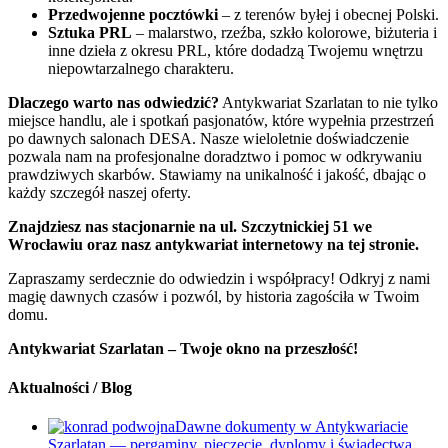
Przedwojenne pocztówki
– z terenów byłej i obecnej Polski.
Sztuka PRL
– malarstwo, rzeźba, szkło kolorowe, biżuteria i
inne dzieła z okresu PRL, które dodadzą Twojemu wnętrzu
niepowtarzalnego charakteru.
Dlaczego warto nas odwiedzić?
Antykwariat Szarlatan to nie tylko
miejsce handlu, ale i spotkań pasjonatów, które wypełnia przestrzeń
po dawnych salonach DESA. Nasze wieloletnie doświadczenie
pozwala nam na profesjonalne doradztwo i pomoc w odkrywaniu
prawdziwych skarbów. Stawiamy na unikalność i jakość, dbając o
każdy szczegół naszej oferty.
Znajdziesz nas stacjonarnie na ul. Szczytnickiej 51 we
Wrocławiu oraz nasz antykwariat internetowy na tej stronie.
Zapraszamy serdecznie do odwiedzin i współpracy! Odkryj z nami
magię dawnych czasów i pozwól, by historia zagościła w Twoim
domu.
Antykwariat Szarlatan – Twoje okno na przeszłość!
Aktualności / Blog
Dawne dokumenty w Antykwariacie
Szarlatan — pergaminy, pieczęcie, dyplomy i świadectwa