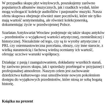
W przypadku skupu płyt winylowych, poszukujemy zarówno
popularnych albumów muzycznych, jak i rzadkich wydań, które
mogą wzbogacić kolekcje audiofilów i pasjonatów muzyki. Nasza
oferta skupowa obejmuje również stare pocztówki, które nie tylko
mają wartość sentymentalną, ale również kolekcjonerską,
dokumentując życie w przedwojennej Polsce.
Szarlatan Antykwariat Wrocław podejmuje się także skupu antyków
– przedmiotów o wyjątkowej wartości artystycznej, rzemieślniczej i
historycznej. Niezależnie od tego, czy są to wyroby artystyczne z
PRL czy osiemnastowieczna porcelana, obrazy, czy inne starocie, z
wielką starannością i fachową wiedzą oceniamy ich wartość,
oferując uczciwe warunki współpracy.
Działając z pasją i zaangażowaniem, dokładamy wszelkich starań,
by zarówno proces skupu, jak i sprzedaży przebiegał w przyjaznej i
profesjonalnej atmosferze. Naszym celem jest zachowanie
dziedzictwa kulturowego oraz umożliwienie nowym pokoleniom
dostępu do wyjątkowych przedmiotów, które niosą ze sobą bogatą
historię.
Książka na prezent