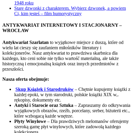
1948 roku
Stare dzwonki z charakterem. Wybierz dzwonek, a powiem
Ci, kim jesteś – film humorystyczny
ANTYKWARIAT INTERNETOWY I STACJONARNY –
WROCŁAW
Antykwariat Szarlatan
to wyjątkowe miejsce z duszą, które od
wielu lat cieszy się zaufaniem miłośników literatury i
kolekcjonerów. Nasz antykwariat to prawdziwa skarbnica dla
każdego, kto ceni sobie nie tylko wartość materialną, ale także
historyczną i emocjonalną książek oraz innych przedmiotów z
przeszłości.
Nasza oferta obejmuje:
Skup Książek i Starodruków
– Chętnie kupujemy książki z
każdej epoki, w tym starodruki, polskie książki XIX w,.
rękopisy, dokumenty etc.
Antyki i Starocie oraz Sztuka
– Zapraszamy do odkrywania
wyjątkowych obrazów, rzeźb, porcelany, sreber, biżuterii etc.,
które wzbogacą każde wnętrze.
Płyty Winylowe
– Dla prawdziwych melomanów oferujemy
szeroką gamę płyt winylowych, które zadowolą każdego
kolekcjonera.