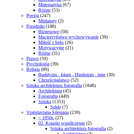
Matematyka
(67)
Różne
(53)
Poezja
(247)
Miniatury
(2)
Poradniki
(188)
Biznesowe
(58)
Macierzyństwo wychowywanie
(39)
Miłość i Seks
(26)
Motywacyjne
(21)
Różne
(31)
Prawo
(59)
Psychologia
(39)
Religia
(89)
Buddyzm - Islam - Hinduizm - inne
(30)
Chrześcijaństwo
(52)
Sztuka architektura fotografia
(1848)
Architektura
(45)
Fotografia
(449)
Sztuka
(1353)
Szkło
(7)
Vratislaviana Silesiana
(239)
< 1950r.
(27)
02. Książki współczesne
(2)
Sztuka architektura fotografia
(2)
Architektura
(2)