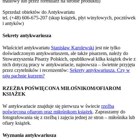
mailowy lub przez formularz na stronie produktu)
Sprzedaż obiektów do Antykwariatu
tel. (+48) 606-675-207 (skup książek, płyt winylowych, pocztówek
i antyków)
Sekrety antykwariusza
Właściciel antykwariatu
Stanisław Karolewski
jest nie tylko
doświadczonym antykwariuszem, ale także pisarzem, należy do
Stowarzyszenia Pisarzy Polskich, opublikował kilka książek dwie z
nich dotyczą pracy w antykwariacie, najnowsza – świetnie przyjęta
przez czytelników i recenzentów:
Sekrety antykwariusza. Czy w
raju pachnie kurzem?
RZEŹBA POŚWIĘCONA MIŁOŚNIKOM/OFIAROM
KSIAŻEK
W antykwariacie znajduje się pierwsza w świecie
rzeźba
poświęcona ofiarom oraz miłośnikom książek
. Zapraszamy do
fotografowania się z rzeźbą i zajęcia jednej ze stron – miłośnika lub
ofiary książek.
Wyznania antykwariusza