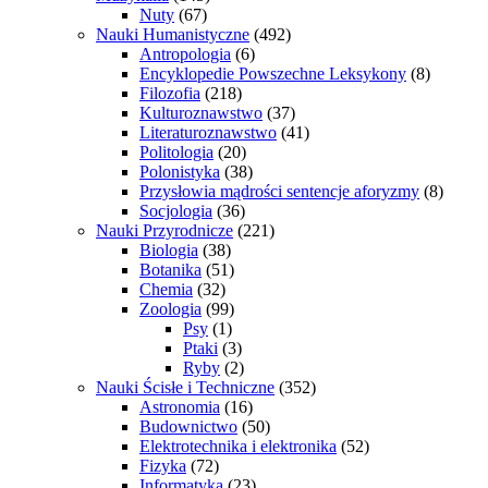
Nuty
(67)
Nauki Humanistyczne
(492)
Antropologia
(6)
Encyklopedie Powszechne Leksykony
(8)
Filozofia
(218)
Kulturoznawstwo
(37)
Literaturoznawstwo
(41)
Politologia
(20)
Polonistyka
(38)
Przysłowia mądrości sentencje aforyzmy
(8)
Socjologia
(36)
Nauki Przyrodnicze
(221)
Biologia
(38)
Botanika
(51)
Chemia
(32)
Zoologia
(99)
Psy
(1)
Ptaki
(3)
Ryby
(2)
Nauki Ścisłe i Techniczne
(352)
Astronomia
(16)
Budownictwo
(50)
Elektrotechnika i elektronika
(52)
Fizyka
(72)
Informatyka
(23)