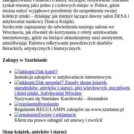
zyskał renomę jako jedno z czołowych miejsc w Polsce, gdzie
można nabyć wyjątkowe przedmioty do uzupełnienia swojej
kolekcji sztuki – działając jak miejsce łączące dawny salon DESA i
antykwariat naukowy Dom-u Książki.
Serdecznie zapraszamy do odwiedzenia naszego salonu we
Wrocławiu, jak również do korzystania z oferty antykwariatu
internetowego, gdzie na bieżąco aktualizujemy nasz asortyment,
umożliwiając Państwu odkrywanie prawdziwych skarbów
literackich, artystycznych i historycznych.
Zakupy w Szarlatanie
Jak kupić?
Instrukcja zakupów w antykwariacie internetowym.
Jak sprzedać? Zasady skupu książek,
starodruków, antyków i staroci, płyt winylowych, pocztówek
i dzieł sztuki. Antykwariat Wrocław
Nazywam się Stanisław Karolewski – dorastałem
Regulamin
Regulamin REGULAMIN zakupów na www.szarlatan.pl
Zwroty i reklamacje
Klient ma prawo odstąpić od umowy i zwrócić
Skup książek, antyków i staroci