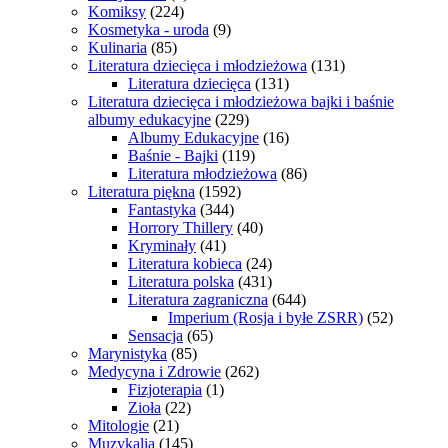
Komiksy
(224)
Kosmetyka - uroda
(9)
Kulinaria
(85)
Literatura dziecięca i młodzieżowa
(131)
Literatura dziecięca
(131)
Literatura dziecięca i młodzieżowa bajki i baśnie
albumy edukacyjne
(229)
Albumy Edukacyjne
(16)
Baśnie - Bajki
(119)
Literatura młodzieżowa
(86)
Literatura piękna
(1592)
Fantastyka
(344)
Horrory Thillery
(40)
Kryminały
(41)
Literatura kobieca
(24)
Literatura polska
(431)
Literatura zagraniczna
(644)
Imperium (Rosja i byłe ZSRR)
(52)
Sensacja
(65)
Marynistyka
(85)
Medycyna i Zdrowie
(262)
Fizjoterapia
(1)
Zioła
(22)
Mitologie
(21)
Muzykalia
(145)