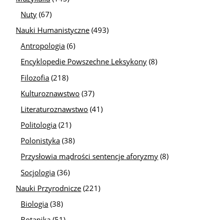
Nuty
(67)
Nauki Humanistyczne
(493)
Antropologia
(6)
Encyklopedie Powszechne Leksykony
(8)
Filozofia
(218)
Kulturoznawstwo
(37)
Literaturoznawstwo
(41)
Politologia
(21)
Polonistyka
(38)
Przysłowia mądrości sentencje aforyzmy
(8)
Socjologia
(36)
Nauki Przyrodnicze
(221)
Biologia
(38)
Botanika
(51)