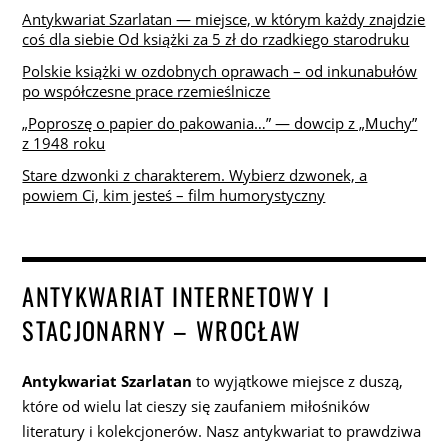
Antykwariat Szarlatan — miejsce, w którym każdy znajdzie
coś dla siebie Od książki za 5 zł do rzadkiego starodruku
Polskie książki w ozdobnych oprawach – od inkunabułów
po współczesne prace rzemieślnicze
„Poproszę o papier do pakowania…” — dowcip z „Muchy”
z 1948 roku
Stare dzwonki z charakterem. Wybierz dzwonek, a
powiem Ci, kim jesteś – film humorystyczny
ANTYKWARIAT INTERNETOWY I
STACJONARNY – WROCŁAW
Antykwariat Szarlatan
to wyjątkowe miejsce z duszą,
które od wielu lat cieszy się zaufaniem miłośników
literatury i kolekcjonerów. Nasz antykwariat to prawdziwa