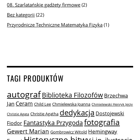
08. Szarlatańskie gadżety firmowe
(2)
Bez kategorii
(22)
Przyrodnicze Techniczne Matematyka Fizyka
(1)
TAGI PRODUKTÓW
autograf
Biblioteka Filozofów
Brzechwa
Ceram
Jan
Child Lee
Chmielewska Joanna
Chmielewski Henryk Jerzy
dedykacja
Dostojewski
Christie Agatha
Christie Agata
fotografia
Fantastyka Przygoda
Fiodor
Gewert Marian
Hemingway
Gombrowicz Witold
Historyczne bitwy