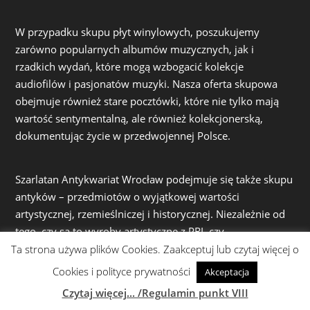
W przypadku skupu płyt winylowych, poszukujemy
zarówno popularnych albumów muzycznych, jak i
rzadkich wydań, które mogą wzbogacić kolekcje
audiofilów i pasjonatów muzyki. Nasza oferta skupowa
obejmuje również stare pocztówki, które nie tylko mają
wartość sentymentalną, ale również kolekcjonerską,
dokumentując życie w przedwojennej Polsce.
Szarlatan Antykwariat Wrocław podejmuje się także skupu
antyków – przedmiotów o wyjątkowej wartości
artystycznej, rzemieślniczej i historycznej. Niezależnie od
tego, czy są to wyroby artystyczne z PRL czy
osiemnastowieczna porcelana, obrazy, czy inne starocie, z
Ta strona używa plików Cookies. Zaakceptuj lub czytaj więcej o
wielką starannością i fachową wiedzą oceniamy ich
Cookies i polityce prywatności
Akceptacja
wartość, oferując uczciwe warunki współpracy.
Czytaj więcej... /Regulamin punkt VIII