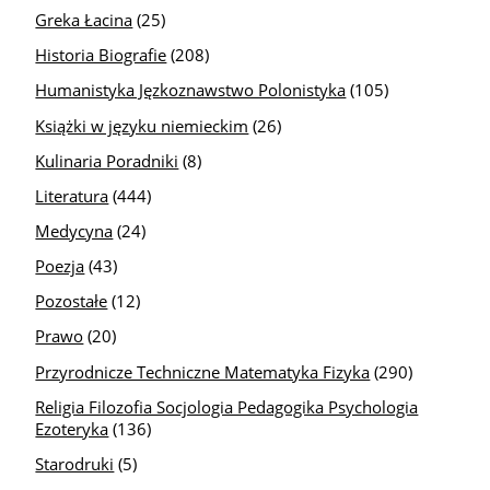
Greka Łacina
(25)
Historia Biografie
(208)
Humanistyka Jęzkoznawstwo Polonistyka
(105)
Książki w języku niemieckim
(26)
Kulinaria Poradniki
(8)
Literatura
(444)
Medycyna
(24)
Poezja
(43)
Pozostałe
(12)
Prawo
(20)
Przyrodnicze Techniczne Matematyka Fizyka
(290)
Religia Filozofia Socjologia Pedagogika Psychologia
Ezoteryka
(136)
Starodruki
(5)