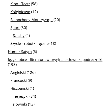
Kino - Teatr
(58)
Kolejnictwo
(12)
Samochody Motoryzacja
(20)
Sport
(80)
Szachy
(4)
Szycie - robótki ręczne
(18)
Humor Satyra
(6)
Języki obce - literatura w oryginale słowniki podręczniki
(193)
Angielski
(126)
Francuski
(9)
Hiszpański
(1)
Inne języki
(34)
słowniki
(13)