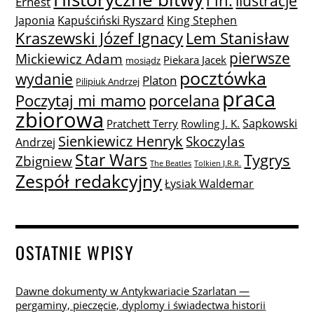
i in.
ilustracje
Ernest
Japonia
Kapuściński Ryszard
King Stephen
Lem Stanisław
Kraszewski Józef Ignacy
pierwsze
Mickiewicz Adam
Piekara Jacek
mosiądz
pocztówka
wydanie
Platon
Pilipiuk Andrzej
praca
Poczytaj mi mamo
porcelana
zbiorowa
Sapkowski
Pratchett Terry
Rowling J. K.
Sienkiewicz Henryk
Skoczylas
Andrzej
Star Wars
Tygrys
Zbigniew
The Beatles
Tolkien J.R.R.
Zespół redakcyjny
Łysiak Waldemar
OSTATNIE WPISY
Dawne dokumenty w Antykwariacie Szarlatan —
pergaminy, pieczęcie, dyplomy i świadectwa historii