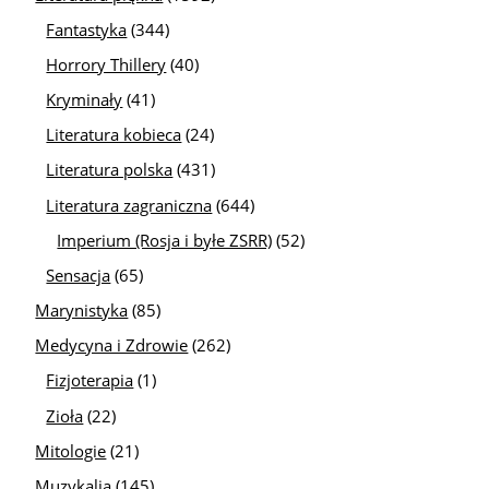
Fantastyka
(344)
Horrory Thillery
(40)
Kryminały
(41)
Literatura kobieca
(24)
Literatura polska
(431)
Literatura zagraniczna
(644)
Imperium (Rosja i byłe ZSRR)
(52)
Sensacja
(65)
Marynistyka
(85)
Medycyna i Zdrowie
(262)
Fizjoterapia
(1)
Zioła
(22)
Mitologie
(21)
Muzykalia
(145)