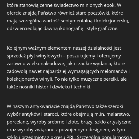
które stanowią cenne świadectwo minionych epok. W
ofercie znajdą Państwo również stare pocztówki, które
mają szczególną wartość sentymentalną i kolekcjonerską,
odzwierciedlając dawną ikonografię i style graficzne.
Kolejnym ważnym elementem naszej działalności jest
sprzedaż płyt winylowych – poszukujemy i oferujemy
zarówno wielkonakładowe, jak i rzadkie wydania, które
zadowolą nawet najbardziej wymagających melomanów i
kolekcjonerów winyli. To nie tylko muzyczne perełki, ale
także nośniki historii dźwięku i techniki.
W naszym antykwariacie znajdą Państwo także szeroki
wybór antyków i staroci, które obejmują m.in. malarstwo,
porcelanę, wyroby srebrne i złote, brązy, szkło artystyczne
oraz wyroby związane z powojennym designem, w tym
szkło i przedmioty z okresu PRL. Szczególną popularnością