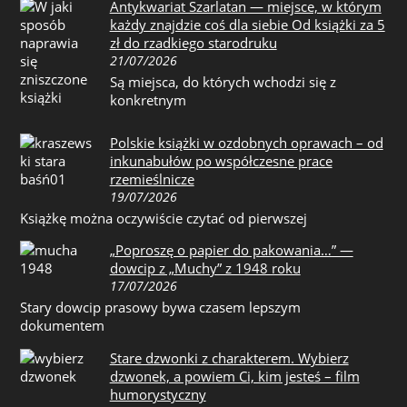
Antykwariat Szarlatan — miejsce, w którym
każdy znajdzie coś dla siebie Od książki za 5
zł do rzadkiego starodruku
21/07/2026
Są miejsca, do których wchodzi się z
konkretnym
Polskie książki w ozdobnych oprawach – od
inkunabułów po współczesne prace
rzemieślnicze
19/07/2026
Książkę można oczywiście czytać od pierwszej
„Poproszę o papier do pakowania…” —
dowcip z „Muchy” z 1948 roku
17/07/2026
Stary dowcip prasowy bywa czasem lepszym
dokumentem
Stare dzwonki z charakterem. Wybierz
dzwonek, a powiem Ci, kim jesteś – film
humorystyczny