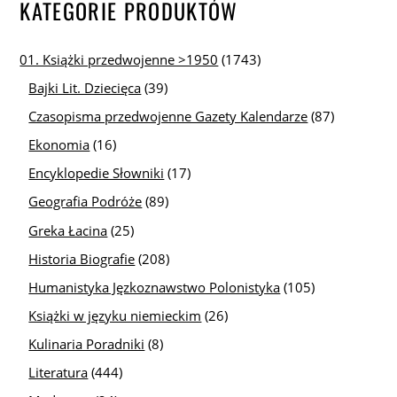
KATEGORIE PRODUKTÓW
01. Książki przedwojenne >1950
(1743)
Bajki Lit. Dziecięca
(39)
Czasopisma przedwojenne Gazety Kalendarze
(87)
Ekonomia
(16)
Encyklopedie Słowniki
(17)
Geografia Podróże
(89)
Greka Łacina
(25)
Historia Biografie
(208)
Humanistyka Jęzkoznawstwo Polonistyka
(105)
Książki w języku niemieckim
(26)
Kulinaria Poradniki
(8)
Literatura
(444)