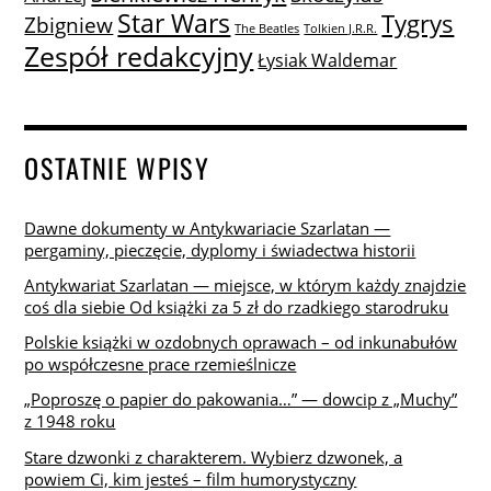
Star Wars
Tygrys
Zbigniew
The Beatles
Tolkien J.R.R.
Zespół redakcyjny
Łysiak Waldemar
OSTATNIE WPISY
Dawne dokumenty w Antykwariacie Szarlatan —
pergaminy, pieczęcie, dyplomy i świadectwa historii
Antykwariat Szarlatan — miejsce, w którym każdy znajdzie
coś dla siebie Od książki za 5 zł do rzadkiego starodruku
Polskie książki w ozdobnych oprawach – od inkunabułów
po współczesne prace rzemieślnicze
„Poproszę o papier do pakowania…” — dowcip z „Muchy”
z 1948 roku
Stare dzwonki z charakterem. Wybierz dzwonek, a
powiem Ci, kim jesteś – film humorystyczny