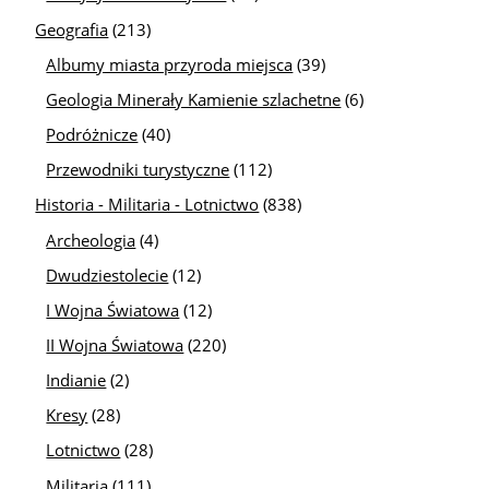
Geografia
(213)
Albumy miasta przyroda miejsca
(39)
Geologia Minerały Kamienie szlachetne
(6)
Podróżnicze
(40)
Przewodniki turystyczne
(112)
Historia - Militaria - Lotnictwo
(838)
Archeologia
(4)
Dwudziestolecie
(12)
I Wojna Światowa
(12)
II Wojna Światowa
(220)
Indianie
(2)
Kresy
(28)
Lotnictwo
(28)
Militaria
(111)