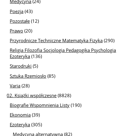
Medycyna
(24)
Poezja
(43)
Pozostałe
(12)
Prawo
(20)
Przyrodnicze Techniczne Matematyka Fizyka
(290)
Religia Filozofia Socjologia Pedagogika Psychologia
Ezoteryka
(136)
Starodruki
(5)
Sztuka Rzemiosło
(85)
Varia
(28)
02. Książki współczesne
(8828)
Biografie Wspomnienia Listy
(190)
Ekonomia
(39)
Ezoteryka
(305)
Medycyna alternatywna
(82)