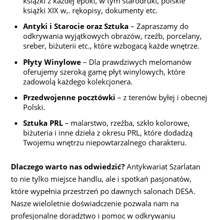
książki z każdej epoki, w tym starodruki, polskie
książki XIX w,. rękopisy, dokumenty etc.
Antyki i Starocie oraz Sztuka
– Zapraszamy do
odkrywania wyjątkowych obrazów, rzeźb, porcelany,
sreber, biżuterii etc., które wzbogacą każde wnętrze.
Płyty Winylowe
– Dla prawdziwych melomanów
oferujemy szeroką gamę płyt winylowych, które
zadowolą każdego kolekcjonera.
Przedwojenne pocztówki
– z terenów byłej i obecnej
Polski.
Sztuka PRL
– malarstwo, rzeźba, szkło kolorowe,
biżuteria i inne dzieła z okresu PRL, które dodadzą
Twojemu wnętrzu niepowtarzalnego charakteru.
Dlaczego warto nas odwiedzić?
Antykwariat Szarlatan
to nie tylko miejsce handlu, ale i spotkań pasjonatów,
które wypełnia przestrzeń po dawnych salonach DESA.
Nasze wieloletnie doświadczenie pozwala nam na
profesjonalne doradztwo i pomoc w odkrywaniu