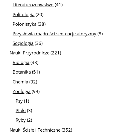
Literaturoznawstwo
(41)
Politologia
(20)
Polonistyka
(38)
Przysłowia mądrości sentencje aforyzmy
(8)
Socjologia
(36)
Nauki Przyrodnicze
(221)
Biologia
(38)
Botanika
(51)
Chemia
(32)
Zoologia
(99)
Psy
(1)
Ptaki
(3)
Ryby
(2)
Nauki Ścisłe i Techniczne
(352)