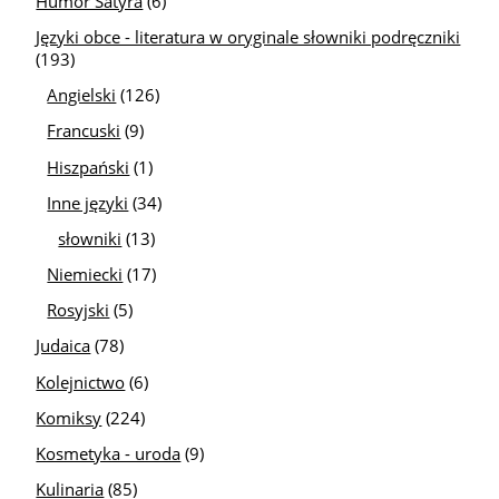
Humor Satyra
(6)
Języki obce - literatura w oryginale słowniki podręczniki
(193)
Angielski
(126)
Francuski
(9)
Hiszpański
(1)
Inne języki
(34)
słowniki
(13)
Niemiecki
(17)
Rosyjski
(5)
Judaica
(78)
Kolejnictwo
(6)
Komiksy
(224)
Kosmetyka - uroda
(9)
Kulinaria
(85)