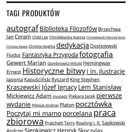
TAGI PRODUKTÓW
autograf
Biblioteka Filozofów
Brzechwa
Ceram
Jan
Child Lee
Chmielewska Joanna
Chmielewski Henryk Jerzy
dedykacja
Dostojewski
Christie Agatha
Christie Agata
fotografia
Fantastyka Przygoda
Fiodor
Gewert Marian
Hemingway
Gombrowicz Witold
Historyczne bitwy
i in.
ilustracje
Ernest
Japonia
Kapuściński Ryszard
King Stephen
Lem Stanisław
Kraszewski Józef Ignacy
pierwsze
Mickiewicz Adam
Piekara Jacek
mosiądz
pocztówka
wydanie
Platon
Pilipiuk Andrzej
praca
Poczytaj mi mamo
porcelana
zbiorowa
Sapkowski
Pratchett Terry
Rowling J. K.
Sienkiewicz Henryk
Skoczylas
Andrzej