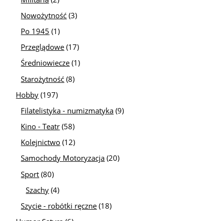
Nowożytność
(3)
Po 1945
(1)
Przeglądowe
(17)
Średniowiecze
(1)
Starożytność
(8)
Hobby
(197)
Filatelistyka - numizmatyka
(9)
Kino - Teatr
(58)
Kolejnictwo
(12)
Samochody Motoryzacja
(20)
Sport
(80)
Szachy
(4)
Szycie - robótki ręczne
(18)