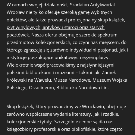
W ramach swojej działalności, Szarlatan Antykwariat
Wrocław nie tylko oferuje szeroką gamę wybitnych
obiektów, ale także prowadzi profesjonalny
skup książek,
płyt winylowych, antyków i staroci oraz starych
pocztówek
. Nasza oferta obejmuje szerokie spektrum
przedmiotów kolekcjonerskich, co czyni nas miejscem, do
którego zgłaszają się zarówno indywidualni pasjonaci, jak i
instytucje poszukujące unikatowych egzemplarzy.
Wielokrotnie współpracowaliśmy z najsłynniejszymi
polskimi bibliotekami i muzeami – takimi jak: Zamek
Królewski na Wawelu, Muzea Narodowe, Muzeum Wojska
Polskiego, Ossolineum, Biblioteka Narodowa i in.
Skup książek, który prowadzimy we Wrocławiu, obejmuje
zarówno współczesne wydania literatury, jak i rzadkie,
kolekcjonerskie tytuły. Szczególnie cenne są dla nas
księgozbiory profesorskie oraz bibliofilskie, które często