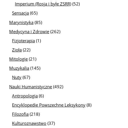
Imperium (Rosja i byłe ZSRR)
(52)
Sensacja
(65)
Marynistyka
(85)
Medycyna i Zdrowie
(262)
Fizjoterapia
(1)
Zioła
(22)
Mitologie
(21)
Muzykalia
(145)
Nuty
(67)
Nauki Humanistyczne
(492)
Antropologia
(6)
Encyklopedie Powszechne Leksykony
(8)
Filozofia
(218)
Kulturoznawstwo
(37)