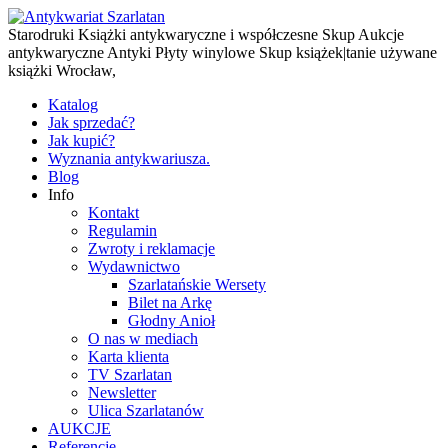
Starodruki Książki antykwaryczne i współczesne Skup Aukcje
antykwaryczne Antyki Płyty winylowe Skup książek|tanie używane
książki Wrocław,
Katalog
Jak sprzedać?
Jak kupić?
Wyznania antykwariusza.
Blog
Info
Kontakt
Regulamin
Zwroty i reklamacje
Wydawnictwo
Szarlatańskie Wersety
Bilet na Arkę
Głodny Anioł
O nas w mediach
Karta klienta
TV Szarlatan
Newsletter
Ulica Szarlatanów
AUKCJE
Referencje