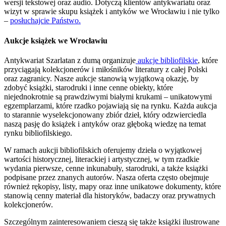
wersji tekstowej oraz audio. Dotyczą klientów antykwariatu oraz
wizyt w sprawie skupu książek i antyków we Wrocławiu i nie tylko
–
posłuchajcie Państwo.
Aukcje książek we Wrocławiu
Antykwariat Szarlatan z dumą organizuje
aukcje bibliofilskie
, które
przyciągają kolekcjonerów i miłośników literatury z całej Polski
oraz zagranicy. Nasze aukcje stanowią wyjątkową okazję, by
zdobyć książki, starodruki i inne cenne obiekty, które
niejednokrotnie są prawdziwymi białymi krukami – unikatowymi
egzemplarzami, które rzadko pojawiają się na rynku. Każda aukcja
to starannie wyselekcjonowany zbiór dzieł, który odzwierciedla
naszą pasję do książek i antyków oraz głęboką wiedzę na temat
rynku bibliofilskiego.
W ramach aukcji bibliofilskich oferujemy dzieła o wyjątkowej
wartości historycznej, literackiej i artystycznej, w tym rzadkie
wydania pierwsze, cenne inkunabuły, starodruki, a także książki
podpisane przez znanych autorów. Nasza oferta często obejmuje
również rękopisy, listy, mapy oraz inne unikatowe dokumenty, które
stanowią cenny materiał dla historyków, badaczy oraz prywatnych
kolekcjonerów.
Szczególnym zainteresowaniem cieszą się także książki ilustrowane