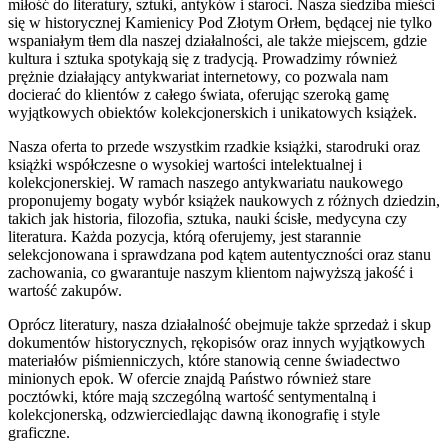
miłość do literatury, sztuki, antyków i staroci. Nasza siedziba mieści
się w historycznej Kamienicy Pod Złotym Orłem, będącej nie tylko
wspaniałym tłem dla naszej działalności, ale także miejscem, gdzie
kultura i sztuka spotykają się z tradycją. Prowadzimy również
prężnie działający antykwariat internetowy, co pozwala nam
docierać do klientów z całego świata, oferując szeroką gamę
wyjątkowych obiektów kolekcjonerskich i unikatowych książek.
Nasza oferta to przede wszystkim rzadkie książki, starodruki oraz
książki współczesne o wysokiej wartości intelektualnej i
kolekcjonerskiej. W ramach naszego antykwariatu naukowego
proponujemy bogaty wybór książek naukowych z różnych dziedzin,
takich jak historia, filozofia, sztuka, nauki ścisłe, medycyna czy
literatura. Każda pozycja, którą oferujemy, jest starannie
selekcjonowana i sprawdzana pod kątem autentyczności oraz stanu
zachowania, co gwarantuje naszym klientom najwyższą jakość i
wartość zakupów.
Oprócz literatury, nasza działalność obejmuje także sprzedaż i skup
dokumentów historycznych, rękopisów oraz innych wyjątkowych
materiałów piśmienniczych, które stanowią cenne świadectwo
minionych epok. W ofercie znajdą Państwo również stare
pocztówki, które mają szczególną wartość sentymentalną i
kolekcjonerską, odzwierciedlając dawną ikonografię i style
graficzne.