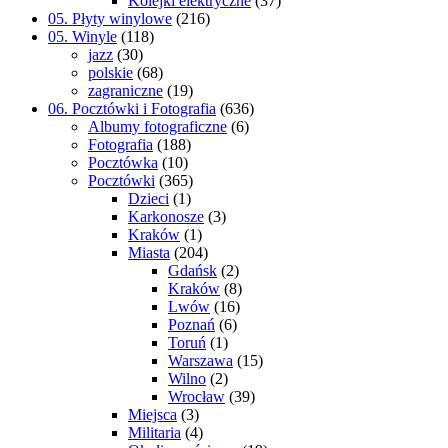
Kolejki elektryczne
(37)
05. Płyty winylowe
(216)
05. Winyle
(118)
jazz
(30)
polskie
(68)
zagraniczne
(19)
06. Pocztówki i Fotografia
(636)
Albumy fotograficzne
(6)
Fotografia
(188)
Pocztówka
(10)
Pocztówki
(365)
Dzieci
(1)
Karkonosze
(3)
Kraków
(1)
Miasta
(204)
Gdańsk
(2)
Kraków
(8)
Lwów
(16)
Poznań
(6)
Toruń
(1)
Warszawa
(15)
Wilno
(2)
Wrocław
(39)
Miejsca
(3)
Militaria
(4)