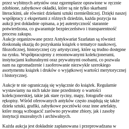
przez wybitnych artystów oraz egzemplarze oprawione w ręcznie
zdobione, zabytkowe okładki, które są nie tylko skarbami
literackimi, ale również dziełami sztuki rzemieślniczej. Dzięki naszej
współpracy z ekspertami z różnych dziedzin, każda pozycja na
aukcji jest dokładnie opisana, a jej autentyczność starannie
potwierdzona, co gwarantuje bezpieczeństwo i transparentność
procesu zakupu.
Aukcje organizowane przez Antykwariat Szarlatan są również
doskonałą okazją do pozyskania książek o tematyce naukowej,
filozoficznej, historycznej czy artystycznej, które są trudno dostępne
na rynku. Współpracujemy z renomowanymi kolekcjonerami,
instytucjami kulturalnymi oraz prywatnymi osobami, co pozwala
nam na zgromadzenie i zaoferowanie niezwykle szerokiego
asortymentu książek i druków o wyjątkowej wartości merytorycznej
i historycznej.
Aukcje te nie ograniczają się wyłącznie do książek. Regularnie
wystawiamy na nich także inne przedmioty o wartości
kolekcjonerskiej, takie jak stare ryciny, mapy, fotografie oraz
rękopisy. Wśród oferowanych antyków często znajdują się także
dzieła sztuki, grafiki, zabytkowe pocztówki oraz inne artefakty,
które mogą wzbogacić zarówno prywatne zbiory, jak i zasoby
instytucji muzealnych i archiwalnych.
Każda aukcja jest dokładnie zaplanowana i przeprowadzana w