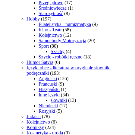
Przeglądowe
(17)
Średniowiecze
(1)
Starożytność
(8)
Hobby
(197)
Filatelistyka - numizmatyka
(9)
Kino - Teatr
(58)
Kolejnictwo
(12)
Samochody Motoryzacja
(20)
Sport
(80)
Szachy
(4)
Szycie - robótki ręczne
(18)
Humor Satyra
(6)
Języki obce - literatura w oryginale słowniki
podręczniki
(193)
Angielski
(126)
Francuski
(9)
Hiszpański
(1)
Inne języki
(34)
słowniki
(13)
Niemiecki
(17)
Rosyjski
(5)
Judaica
(78)
Kolejnictwo
(6)
Komiksy
(224)
Kosmetyka - uroda
(9)