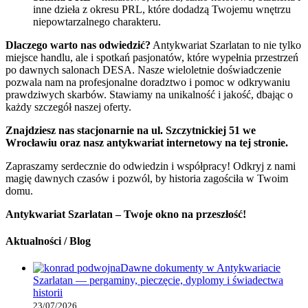
inne dzieła z okresu PRL, które dodadzą Twojemu wnętrzu
niepowtarzalnego charakteru.
Dlaczego warto nas odwiedzić?
Antykwariat Szarlatan to nie tylko
miejsce handlu, ale i spotkań pasjonatów, które wypełnia przestrzeń
po dawnych salonach DESA. Nasze wieloletnie doświadczenie
pozwala nam na profesjonalne doradztwo i pomoc w odkrywaniu
prawdziwych skarbów. Stawiamy na unikalność i jakość, dbając o
każdy szczegół naszej oferty.
Znajdziesz nas stacjonarnie na ul. Szczytnickiej 51 we
Wrocławiu oraz nasz antykwariat internetowy na tej stronie.
Zapraszamy serdecznie do odwiedzin i współpracy! Odkryj z nami
magię dawnych czasów i pozwól, by historia zagościła w Twoim
domu.
Antykwariat Szarlatan – Twoje okno na przeszłość!
Aktualności / Blog
Dawne dokumenty w Antykwariacie
Szarlatan — pergaminy, pieczęcie, dyplomy i świadectwa
historii
23/07/2026