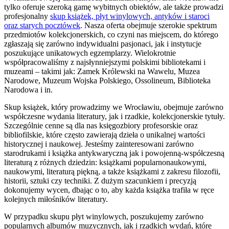
tylko oferuje szeroką gamę wybitnych obiektów, ale także prowadzi
profesjonalny
skup książek, płyt winylowych, antyków i staroci
oraz starych pocztówek
. Nasza oferta obejmuje szerokie spektrum
przedmiotów kolekcjonerskich, co czyni nas miejscem, do którego
zgłaszają się zarówno indywidualni pasjonaci, jak i instytucje
poszukujące unikatowych egzemplarzy. Wielokrotnie
współpracowaliśmy z najsłynniejszymi polskimi bibliotekami i
muzeami – takimi jak: Zamek Królewski na Wawelu, Muzea
Narodowe, Muzeum Wojska Polskiego, Ossolineum, Biblioteka
Narodowa i in.
Skup książek, który prowadzimy we Wrocławiu, obejmuje zarówno
współczesne wydania literatury, jak i rzadkie, kolekcjonerskie tytuły.
Szczególnie cenne są dla nas księgozbiory profesorskie oraz
bibliofilskie, które często zawierają dzieła o unikalnej wartości
historycznej i naukowej. Jesteśmy zainteresowani zarówno
starodrukami i książka antykwaryczną jak i powojenną-współczesną
literaturą z różnych dziedzin: książkami popularnonaukowymi,
naukowymi, literaturą piękną, a także książkami z zakresu filozofii,
historii, sztuki czy techniki. Z dużym szacunkiem i precyzją
dokonujemy wycen, dbając o to, aby każda książka trafiła w ręce
kolejnych miłośników literatury.
W przypadku skupu płyt winylowych, poszukujemy zarówno
popularnych albumów muzycznych, jak i rzadkich wydań, które