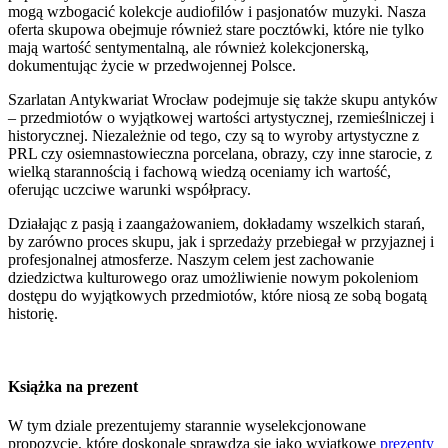
mogą wzbogacić kolekcje audiofilów i pasjonatów muzyki. Nasza
oferta skupowa obejmuje również stare pocztówki, które nie tylko
mają wartość sentymentalną, ale również kolekcjonerską,
dokumentując życie w przedwojennej Polsce.
Szarlatan Antykwariat Wrocław podejmuje się także skupu antyków
– przedmiotów o wyjątkowej wartości artystycznej, rzemieślniczej i
historycznej. Niezależnie od tego, czy są to wyroby artystyczne z
PRL czy osiemnastowieczna porcelana, obrazy, czy inne starocie, z
wielką starannością i fachową wiedzą oceniamy ich wartość,
oferując uczciwe warunki współpracy.
Działając z pasją i zaangażowaniem, dokładamy wszelkich starań,
by zarówno proces skupu, jak i sprzedaży przebiegał w przyjaznej i
profesjonalnej atmosferze. Naszym celem jest zachowanie
dziedzictwa kulturowego oraz umożliwienie nowym pokoleniom
dostępu do wyjątkowych przedmiotów, które niosą ze sobą bogatą
historię.
Książka na prezent
W tym dziale prezentujemy starannie wyselekcjonowane
propozycje, które doskonale sprawdzą się jako wyjątkowe
prezenty