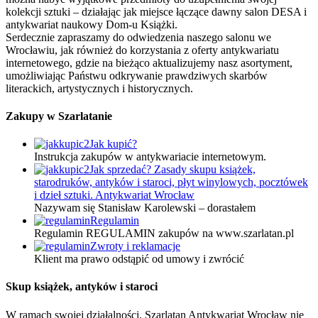
kolekcji sztuki – działając jak miejsce łączące dawny salon DESA i
antykwariat naukowy Dom-u Książki.
Serdecznie zapraszamy do odwiedzenia naszego salonu we
Wrocławiu, jak również do korzystania z oferty antykwariatu
internetowego, gdzie na bieżąco aktualizujemy nasz asortyment,
umożliwiając Państwu odkrywanie prawdziwych skarbów
literackich, artystycznych i historycznych.
Zakupy w Szarlatanie
Jak kupić?
Instrukcja zakupów w antykwariacie internetowym.
Jak sprzedać? Zasady skupu książek,
starodruków, antyków i staroci, płyt winylowych, pocztówek
i dzieł sztuki. Antykwariat Wrocław
Nazywam się Stanisław Karolewski – dorastałem
Regulamin
Regulamin REGULAMIN zakupów na www.szarlatan.pl
Zwroty i reklamacje
Klient ma prawo odstąpić od umowy i zwrócić
Skup książek, antyków i staroci
W ramach swojej działalności, Szarlatan Antykwariat Wrocław nie