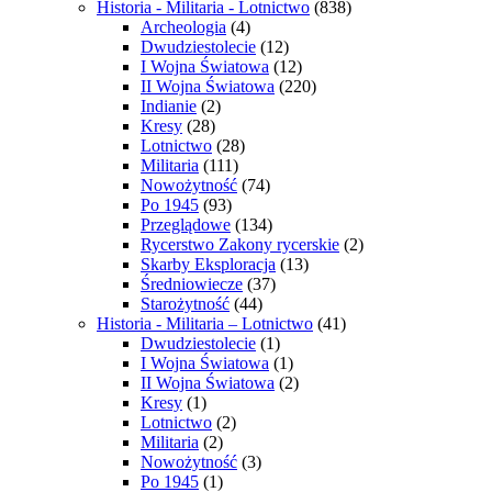
Historia - Militaria - Lotnictwo
(838)
Archeologia
(4)
Dwudziestolecie
(12)
I Wojna Światowa
(12)
II Wojna Światowa
(220)
Indianie
(2)
Kresy
(28)
Lotnictwo
(28)
Militaria
(111)
Nowożytność
(74)
Po 1945
(93)
Przeglądowe
(134)
Rycerstwo Zakony rycerskie
(2)
Skarby Eksploracja
(13)
Średniowiecze
(37)
Starożytność
(44)
Historia - Militaria – Lotnictwo
(41)
Dwudziestolecie
(1)
I Wojna Światowa
(1)
II Wojna Światowa
(2)
Kresy
(1)
Lotnictwo
(2)
Militaria
(2)
Nowożytność
(3)
Po 1945
(1)