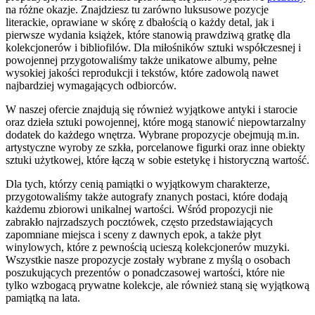
na różne okazje. Znajdziesz tu zarówno luksusowe pozycje
literackie, oprawiane w skórę z dbałością o każdy detal, jak i
pierwsze wydania książek, które stanowią prawdziwą gratkę dla
kolekcjonerów i bibliofilów. Dla miłośników sztuki współczesnej i
powojennej przygotowaliśmy także unikatowe albumy, pełne
wysokiej jakości reprodukcji i tekstów, które zadowolą nawet
najbardziej wymagających odbiorców.
W naszej ofercie znajdują się również wyjątkowe antyki i starocie
oraz dzieła sztuki powojennej, które mogą stanowić niepowtarzalny
dodatek do każdego wnętrza. Wybrane propozycje obejmują m.in.
artystyczne wyroby ze szkła, porcelanowe figurki oraz inne obiekty
sztuki użytkowej, które łączą w sobie estetykę i historyczną wartość.
Dla tych, którzy cenią pamiątki o wyjątkowym charakterze,
przygotowaliśmy także autografy znanych postaci, które dodają
każdemu zbiorowi unikalnej wartości. Wśród propozycji nie
zabrakło najrzadszych pocztówek, często przedstawiających
zapomniane miejsca i sceny z dawnych epok, a także płyt
winylowych, które z pewnością ucieszą kolekcjonerów muzyki.
Wszystkie nasze propozycje zostały wybrane z myślą o osobach
poszukujących prezentów o ponadczasowej wartości, które nie
tylko wzbogacą prywatne kolekcje, ale również staną się wyjątkową
pamiątką na lata.