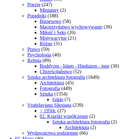
Poezja
(247)
Miniatury
(2)
Poradniki
(188)
Biznesowe
(58)
Macierzyństwo wychowywanie
(39)
Miłość i Seks
(26)
Motywacyjne
(21)
Różne
(31)
Prawo
(59)
Psychologia
(40)
Religia
(89)
Buddyzm - Islam - Hinduizm - inne
(30)
Chrześcijaństwo
(52)
Sztuka architektura fotografia
(1849)
Architektura
(45)
Fotografia
(449)
Sztuka
(1354)
Szkło
(7)
Vratislaviana Silesiana
(239)
< 1950r.
(27)
02. Książki współczesne
(2)
Sztuka architektura fotografia
(2)
Architektura
(2)
Wydawnictwa podziemne
(66)
03. Mapy
(40)