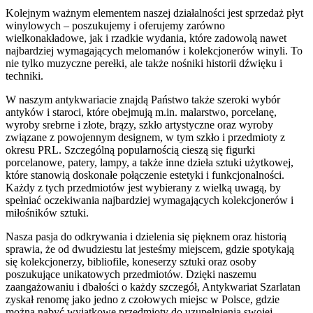
Kolejnym ważnym elementem naszej działalności jest sprzedaż płyt
winylowych – poszukujemy i oferujemy zarówno
wielkonakładowe, jak i rzadkie wydania, które zadowolą nawet
najbardziej wymagających melomanów i kolekcjonerów winyli. To
nie tylko muzyczne perełki, ale także nośniki historii dźwięku i
techniki.
W naszym antykwariacie znajdą Państwo także szeroki wybór
antyków i staroci, które obejmują m.in. malarstwo, porcelanę,
wyroby srebrne i złote, brązy, szkło artystyczne oraz wyroby
związane z powojennym designem, w tym szkło i przedmioty z
okresu PRL. Szczególną popularnością cieszą się figurki
porcelanowe, patery, lampy, a także inne dzieła sztuki użytkowej,
które stanowią doskonałe połączenie estetyki i funkcjonalności.
Każdy z tych przedmiotów jest wybierany z wielką uwagą, by
spełniać oczekiwania najbardziej wymagających kolekcjonerów i
miłośników sztuki.
Nasza pasja do odkrywania i dzielenia się pięknem oraz historią
sprawia, że od dwudziestu lat jesteśmy miejscem, gdzie spotykają
się kolekcjonerzy, bibliofile, koneserzy sztuki oraz osoby
poszukujące unikatowych przedmiotów. Dzięki naszemu
zaangażowaniu i dbałości o każdy szczegół, Antykwariat Szarlatan
zyskał renomę jako jedno z czołowych miejsc w Polsce, gdzie
można nabyć wyjątkowe przedmioty do uzupełnienia swojej