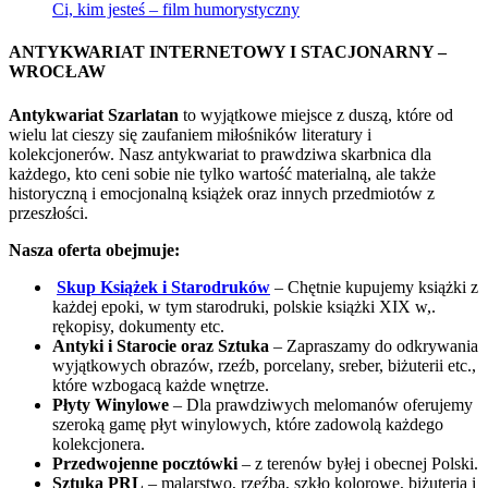
Ci, kim jesteś – film humorystyczny
ANTYKWARIAT INTERNETOWY I STACJONARNY –
WROCŁAW
Antykwariat Szarlatan
to wyjątkowe miejsce z duszą, które od
wielu lat cieszy się zaufaniem miłośników literatury i
kolekcjonerów. Nasz antykwariat to prawdziwa skarbnica dla
każdego, kto ceni sobie nie tylko wartość materialną, ale także
historyczną i emocjonalną książek oraz innych przedmiotów z
przeszłości.
Nasza oferta obejmuje:
Skup Książek i Starodruków
– Chętnie kupujemy książki z
każdej epoki, w tym starodruki, polskie książki XIX w,.
rękopisy, dokumenty etc.
Antyki i Starocie oraz Sztuka
– Zapraszamy do odkrywania
wyjątkowych obrazów, rzeźb, porcelany, sreber, biżuterii etc.,
które wzbogacą każde wnętrze.
Płyty Winylowe
– Dla prawdziwych melomanów oferujemy
szeroką gamę płyt winylowych, które zadowolą każdego
kolekcjonera.
Przedwojenne pocztówki
– z terenów byłej i obecnej Polski.
Sztuka PRL
– malarstwo, rzeźba, szkło kolorowe, biżuteria i