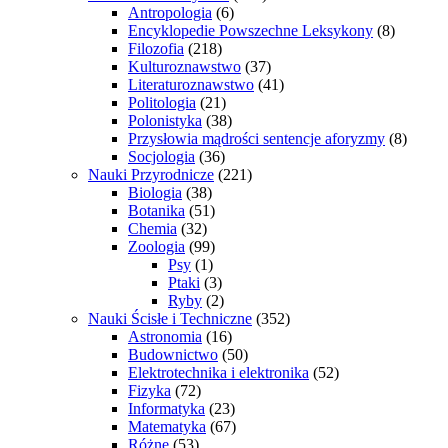
Antropologia
(6)
Encyklopedie Powszechne Leksykony
(8)
Filozofia
(218)
Kulturoznawstwo
(37)
Literaturoznawstwo
(41)
Politologia
(21)
Polonistyka
(38)
Przysłowia mądrości sentencje aforyzmy
(8)
Socjologia
(36)
Nauki Przyrodnicze
(221)
Biologia
(38)
Botanika
(51)
Chemia
(32)
Zoologia
(99)
Psy
(1)
Ptaki
(3)
Ryby
(2)
Nauki Ścisłe i Techniczne
(352)
Astronomia
(16)
Budownictwo
(50)
Elektrotechnika i elektronika
(52)
Fizyka
(72)
Informatyka
(23)
Matematyka
(67)
Różne
(53)