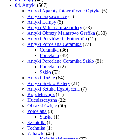
04. Antyki
(567)
Antyki Aparaty fotograficzne Optyka
(6)
Antyki brązownicze
(1)
Antyki Lampy
(5)
Antyki Militaria oraz ordery
(23)
Antyki Obrazy Malarstwo Grafika
(153)
Antyki Pocztówki i Fotografia
(11)
Antyki Porcelana Ceramika
(77)
Ceramika
(36)
Porcelana
(39)
Antyki Porcelana Ceramika Szkło
(81)
Porcelana
(2)
Szkło
(53)
Antyki Różne
(64)
Antyki Srebro Platery
(21)
Antyki Sztuka Egzotyczna
(7)
Brąz Mosiądz
(11)
Huculszczyzna
(22)
Obrazki święte
(50)
Porcelana
(3)
Śląska
(1)
Szkatułki
(1)
Technika
(1)
Zabawki
(42)