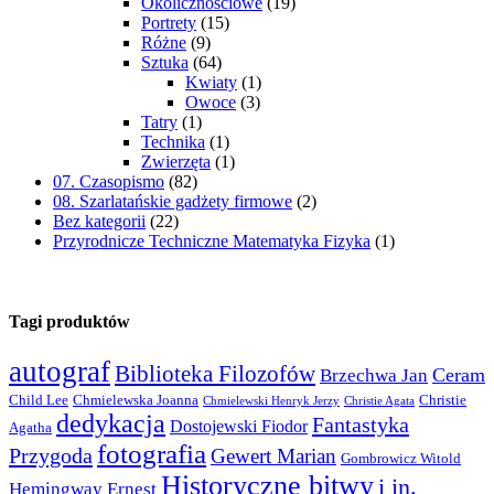
Okolicznościowe
(19)
Portrety
(15)
Różne
(9)
Sztuka
(64)
Kwiaty
(1)
Owoce
(3)
Tatry
(1)
Technika
(1)
Zwierzęta
(1)
07. Czasopismo
(82)
08. Szarlatańskie gadżety firmowe
(2)
Bez kategorii
(22)
Przyrodnicze Techniczne Matematyka Fizyka
(1)
Tagi produktów
autograf
Biblioteka Filozofów
Ceram
Brzechwa Jan
Child Lee
Chmielewska Joanna
Christie
Chmielewski Henryk Jerzy
Christie Agata
dedykacja
Fantastyka
Dostojewski Fiodor
Agatha
fotografia
Przygoda
Gewert Marian
Gombrowicz Witold
Historyczne bitwy
i in.
Hemingway Ernest