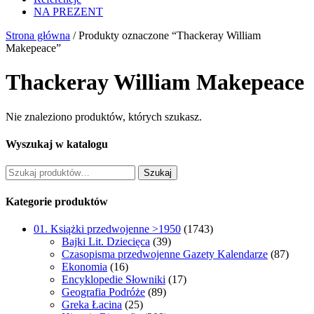
NA PREZENT
Strona główna
/ Produkty oznaczone “Thackeray William
Makepeace”
Thackeray William Makepeace
Nie znaleziono produktów, których szukasz.
Wyszukaj w katalogu
Szukaj:
Szukaj
Kategorie produktów
01. Książki przedwojenne >1950
(1743)
Bajki Lit. Dziecięca
(39)
Czasopisma przedwojenne Gazety Kalendarze
(87)
Ekonomia
(16)
Encyklopedie Słowniki
(17)
Geografia Podróże
(89)
Greka Łacina
(25)