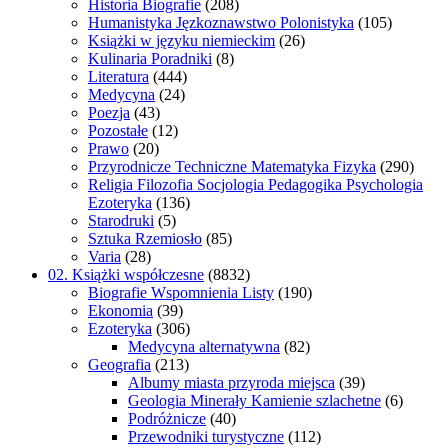
Historia Biografie
(208)
Humanistyka Jęzkoznawstwo Polonistyka
(105)
Książki w języku niemieckim
(26)
Kulinaria Poradniki
(8)
Literatura
(444)
Medycyna
(24)
Poezja
(43)
Pozostałe
(12)
Prawo
(20)
Przyrodnicze Techniczne Matematyka Fizyka
(290)
Religia Filozofia Socjologia Pedagogika Psychologia
Ezoteryka
(136)
Starodruki
(5)
Sztuka Rzemiosło
(85)
Varia
(28)
02. Książki współczesne
(8832)
Biografie Wspomnienia Listy
(190)
Ekonomia
(39)
Ezoteryka
(306)
Medycyna alternatywna
(82)
Geografia
(213)
Albumy miasta przyroda miejsca
(39)
Geologia Minerały Kamienie szlachetne
(6)
Podróżnicze
(40)
Przewodniki turystyczne
(112)