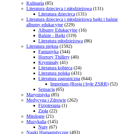
Kulinaria
(85)
Literatura dziecięca i młodzieżowa
(131)
Literatura dziecięca
(131)
Literatura dziecięca i młodzieżowa bajki i baśnie
albumy edukacyjne
(229)
Albumy Edukacyjne
(16)
Baśnie - Bajki
(119)
Literatura młodzieżowa
(86)
Literatura piękna
(1592)
Fantastyka
(344)
Horrory Thillery
(40)
Kryminały
(41)
Literatura kobieca
(24)
Literatura polska
(431)
Literatura zagraniczna
(644)
Imperium (Rosja i byłe ZSRR)
(52)
Sensacja
(65)
Marynistyka
(85)
Medycyna i Zdrowie
(262)
Fizjoterapia
(1)
Zioła
(22)
Mitologie
(21)
Muzykalia
(145)
Nuty
(67)
Nauki Humanistyczne
(493)