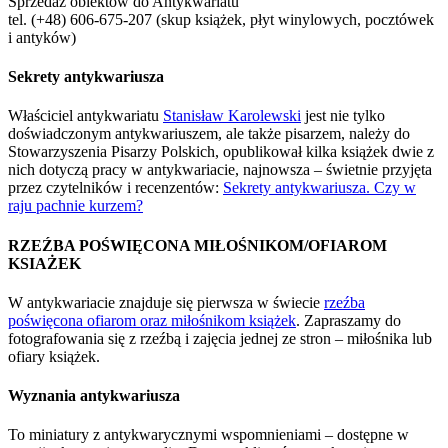
Sprzedaż obiektów do Antykwariatu
tel. (+48) 606-675-207 (skup książek, płyt winylowych, pocztówek
i antyków)
Sekrety antykwariusza
Właściciel antykwariatu
Stanisław Karolewski
jest nie tylko
doświadczonym antykwariuszem, ale także pisarzem, należy do
Stowarzyszenia Pisarzy Polskich, opublikował kilka książek dwie z
nich dotyczą pracy w antykwariacie, najnowsza – świetnie przyjęta
przez czytelników i recenzentów:
Sekrety antykwariusza. Czy w
raju pachnie kurzem?
RZEŹBA POŚWIĘCONA MIŁOŚNIKOM/OFIAROM
KSIAŻEK
W antykwariacie znajduje się pierwsza w świecie
rzeźba
poświęcona ofiarom oraz miłośnikom książek
. Zapraszamy do
fotografowania się z rzeźbą i zajęcia jednej ze stron – miłośnika lub
ofiary książek.
Wyznania antykwariusza
To miniatury z antykwarycznymi wspomnieniami – dostępne w