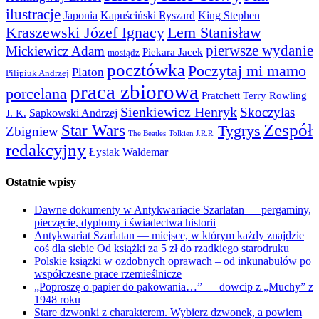
ilustracje
Japonia
Kapuściński Ryszard
King Stephen
Kraszewski Józef Ignacy
Lem Stanisław
pierwsze wydanie
Mickiewicz Adam
Piekara Jacek
mosiądz
pocztówka
Poczytaj mi mamo
Platon
Pilipiuk Andrzej
praca zbiorowa
porcelana
Pratchett Terry
Rowling
Sienkiewicz Henryk
Skoczylas
Sapkowski Andrzej
J. K.
Zespół
Star Wars
Tygrys
Zbigniew
The Beatles
Tolkien J.R.R.
redakcyjny
Łysiak Waldemar
Ostatnie wpisy
Dawne dokumenty w Antykwariacie Szarlatan — pergaminy,
pieczęcie, dyplomy i świadectwa historii
Antykwariat Szarlatan — miejsce, w którym każdy znajdzie
coś dla siebie Od książki za 5 zł do rzadkiego starodruku
Polskie książki w ozdobnych oprawach – od inkunabułów po
współczesne prace rzemieślnicze
„Poproszę o papier do pakowania…” — dowcip z „Muchy” z
1948 roku
Stare dzwonki z charakterem. Wybierz dzwonek, a powiem