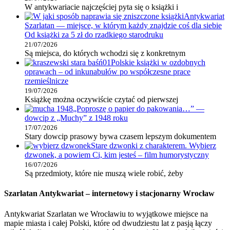
W antykwariacie najczęściej pyta się o książki i
Antykwariat
Szarlatan — miejsce, w którym każdy znajdzie coś dla siebie
Od książki za 5 zł do rzadkiego starodruku
21/07/2026
Są miejsca, do których wchodzi się z konkretnym
Polskie książki w ozdobnych
oprawach – od inkunabułów po współczesne prace
rzemieślnicze
19/07/2026
Książkę można oczywiście czytać od pierwszej
„Poproszę o papier do pakowania…” —
dowcip z „Muchy” z 1948 roku
17/07/2026
Stary dowcip prasowy bywa czasem lepszym dokumentem
Stare dzwonki z charakterem. Wybierz
dzwonek, a powiem Ci, kim jesteś – film humorystyczny
16/07/2026
Są przedmioty, które nie muszą wiele robić, żeby
Szarlatan Antykwariat – internetowy i stacjonarny Wrocław
Antykwariat Szarlatan we Wrocławiu to wyjątkowe miejsce na
mapie miasta i całej Polski, które od dwudziestu lat z pasją łączy