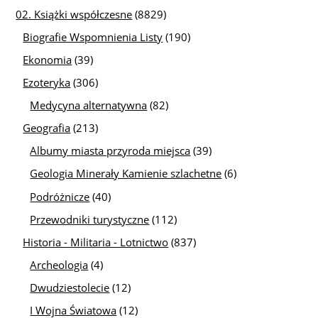
02. Książki współczesne
(8829)
Biografie Wspomnienia Listy
(190)
Ekonomia
(39)
Ezoteryka
(306)
Medycyna alternatywna
(82)
Geografia
(213)
Albumy miasta przyroda miejsca
(39)
Geologia Minerały Kamienie szlachetne
(6)
Podróżnicze
(40)
Przewodniki turystyczne
(112)
Historia - Militaria - Lotnictwo
(837)
Archeologia
(4)
Dwudziestolecie
(12)
I Wojna Światowa
(12)