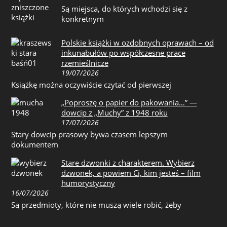
Są miejsca, do których wchodzi się z
konkretnym
Polskie książki w ozdobnych oprawach – od
inkunabułów po współczesne prace
rzemieślnicze
19/07/2026
Książkę można oczywiście czytać od pierwszej
„Poproszę o papier do pakowania…” —
dowcip z „Muchy” z 1948 roku
17/07/2026
Stary dowcip prasowy bywa czasem lepszym
dokumentem
Stare dzwonki z charakterem. Wybierz
dzwonek, a powiem Ci, kim jesteś – film
humorystyczny
16/07/2026
Są przedmioty, które nie muszą wiele robić, żeby