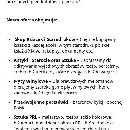
oraz innych przedmiotów z przeszłości.
Nasza oferta obejmuje:
Skup Książek i Starodruków
– Chętnie kupujemy
książki z każdej epoki, w tym starodruki, polskie
książki XIX w,. rękopisy, dokumenty etc.
Antyki i Starocie oraz Sztuka
– Zapraszamy do
odkrywania wyjątkowych obrazów, rzeźb, porcelany,
sreber, biżuterii etc., które wzbogacą każde wnętrze.
Płyty Winylowe
– Dla prawdziwych melomanów
oferujemy szeroką gamę płyt winylowych, które
zadowolą każdego kolekcjonera.
Przedwojenne pocztówki
– z terenów byłej i obecnej
Polski.
Sztuka PRL
– malarstwo, rzeźba, szkło kolorowe,
biżuteria i inne dzieła z okresu PRL, które dodadzą
Twojemu wnętrzu niepowtarzalnego charakteru.