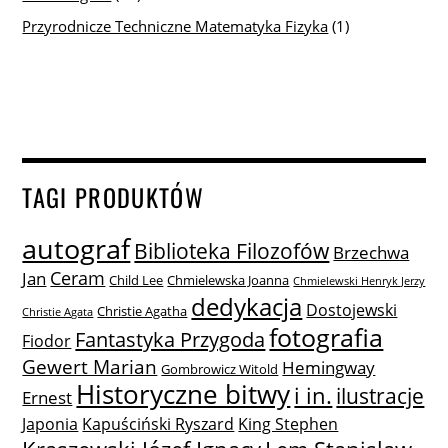
Przyrodnicze Techniczne Matematyka Fizyka
(1)
TAGI PRODUKTÓW
autograf
Biblioteka Filozofów
Brzechwa
Ceram
Jan
Child Lee
Chmielewska Joanna
Chmielewski Henryk Jerzy
dedykacja
Dostojewski
Christie Agatha
Christie Agata
fotografia
Fantastyka Przygoda
Fiodor
Gewert Marian
Hemingway
Gombrowicz Witold
Historyczne bitwy
i in.
ilustracje
Ernest
Japonia
Kapuściński Ryszard
King Stephen