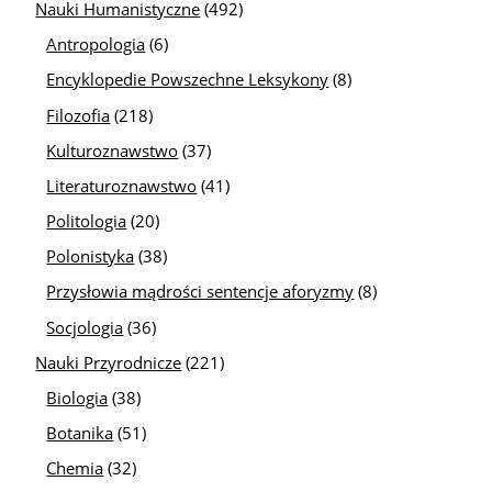
Nauki Humanistyczne
(492)
Antropologia
(6)
Encyklopedie Powszechne Leksykony
(8)
Filozofia
(218)
Kulturoznawstwo
(37)
Literaturoznawstwo
(41)
Politologia
(20)
Polonistyka
(38)
Przysłowia mądrości sentencje aforyzmy
(8)
Socjologia
(36)
Nauki Przyrodnicze
(221)
Biologia
(38)
Botanika
(51)
Chemia
(32)