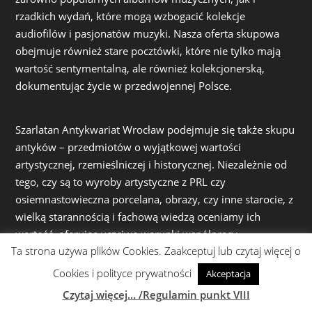
rzadkich wydań, które mogą wzbogacić kolekcje
audiofilów i pasjonatów muzyki. Nasza oferta skupowa
obejmuje również stare pocztówki, które nie tylko mają
wartość sentymentalną, ale również kolekcjonerską,
dokumentując życie w przedwojennej Polsce.
Szarlatan Antykwariat Wrocław podejmuje się także skupu
antyków – przedmiotów o wyjątkowej wartości
artystycznej, rzemieślniczej i historycznej. Niezależnie od
tego, czy są to wyroby artystyczne z PRL czy
osiemnastowieczna porcelana, obrazy, czy inne starocie, z
wielką starannością i fachową wiedzą oceniamy ich
wartość, oferując uczciwe warunki współpracy.
Ta strona używa plików Cookies. Zaakceptuj lub czytaj więcej o
Cookies i polityce prywatności
Akceptacja
Działając z pasją i zaangażowaniem, dokładamy wszelkich
Czytaj więcej... /Regulamin punkt VIII
starań, by zarówno proces skupu, jak i sprzedaży