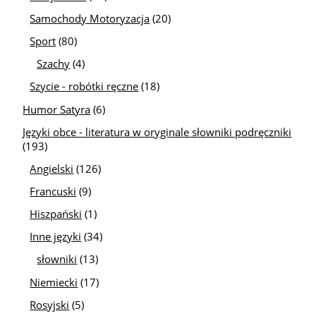
Samochody Motoryzacja
(20)
Sport
(80)
Szachy
(4)
Szycie - robótki ręczne
(18)
Humor Satyra
(6)
Języki obce - literatura w oryginale słowniki podręczniki
(193)
Angielski
(126)
Francuski
(9)
Hiszpański
(1)
Inne języki
(34)
słowniki
(13)
Niemiecki
(17)
Rosyjski
(5)