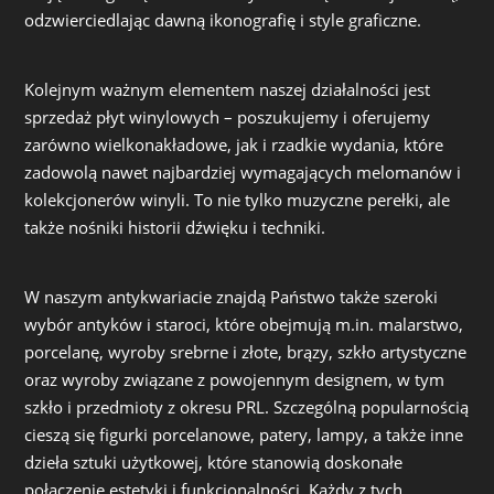
odzwierciedlając dawną ikonografię i style graficzne.
Kolejnym ważnym elementem naszej działalności jest
sprzedaż płyt winylowych – poszukujemy i oferujemy
zarówno wielkonakładowe, jak i rzadkie wydania, które
zadowolą nawet najbardziej wymagających melomanów i
kolekcjonerów winyli. To nie tylko muzyczne perełki, ale
także nośniki historii dźwięku i techniki.
W naszym antykwariacie znajdą Państwo także szeroki
wybór antyków i staroci, które obejmują m.in. malarstwo,
porcelanę, wyroby srebrne i złote, brązy, szkło artystyczne
oraz wyroby związane z powojennym designem, w tym
szkło i przedmioty z okresu PRL. Szczególną popularnością
cieszą się figurki porcelanowe, patery, lampy, a także inne
dzieła sztuki użytkowej, które stanowią doskonałe
połączenie estetyki i funkcjonalności. Każdy z tych