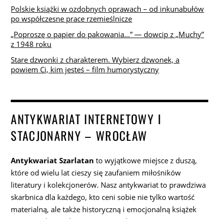
Polskie książki w ozdobnych oprawach – od inkunabułów
po współczesne prace rzemieślnicze
„Poproszę o papier do pakowania…” — dowcip z „Muchy”
z 1948 roku
Stare dzwonki z charakterem. Wybierz dzwonek, a
powiem Ci, kim jesteś – film humorystyczny
ANTYKWARIAT INTERNETOWY I
STACJONARNY – WROCŁAW
Antykwariat Szarlatan
to wyjątkowe miejsce z duszą,
które od wielu lat cieszy się zaufaniem miłośników
literatury i kolekcjonerów. Nasz antykwariat to prawdziwa
skarbnica dla każdego, kto ceni sobie nie tylko wartość
materialną, ale także historyczną i emocjonalną książek