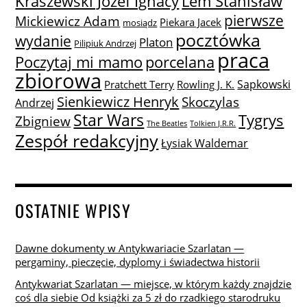
Lem Stanisław
Kraszewski Józef Ignacy
pierwsze
Mickiewicz Adam
Piekara Jacek
mosiądz
pocztówka
wydanie
Platon
Pilipiuk Andrzej
praca
Poczytaj mi mamo
porcelana
zbiorowa
Sapkowski
Pratchett Terry
Rowling J. K.
Sienkiewicz Henryk
Skoczylas
Andrzej
Star Wars
Tygrys
Zbigniew
The Beatles
Tolkien J.R.R.
Zespół redakcyjny
Łysiak Waldemar
OSTATNIE WPISY
Dawne dokumenty w Antykwariacie Szarlatan —
pergaminy, pieczęcie, dyplomy i świadectwa historii
Antykwariat Szarlatan — miejsce, w którym każdy znajdzie
coś dla siebie Od książki za 5 zł do rzadkiego starodruku