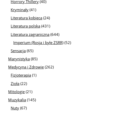
Horrory Thillery
(40)
Kryminały
(41)
Literatura kobieca
(24)
Literatura polska
(431)
Literatura zagraniczna
(644)
Imperium (Rosja i byłe ZSRR)
(52)
Sensacja
(65)
Marynistyka
(85)
Medycyna i Zdrowie
(262)
Fizjoterapia
(1)
Zioła
(22)
Mitologie
(21)
Muzykalia
(145)
Nuty
(67)