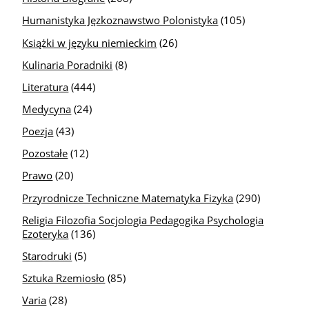
Humanistyka Jęzkoznawstwo Polonistyka
(105)
Książki w języku niemieckim
(26)
Kulinaria Poradniki
(8)
Literatura
(444)
Medycyna
(24)
Poezja
(43)
Pozostałe
(12)
Prawo
(20)
Przyrodnicze Techniczne Matematyka Fizyka
(290)
Religia Filozofia Socjologia Pedagogika Psychologia
Ezoteryka
(136)
Starodruki
(5)
Sztuka Rzemiosło
(85)
Varia
(28)