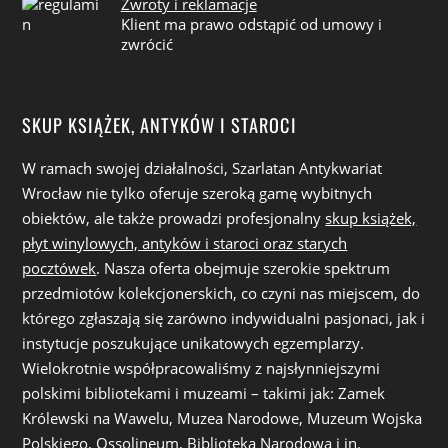
Zwroty i reklamacje
Klient ma prawo odstąpić od umowy i
zwrócić
SKUP KSIĄŻEK, ANTYKÓW I STAROCI
W ramach swojej działalności, Szarlatan Antykwariat
Wrocław nie tylko oferuje szeroką gamę wybitnych
obiektów, ale także prowadzi profesjonalny
skup książek,
płyt winylowych, antyków i staroci oraz starych
pocztówek
. Nasza oferta obejmuje szerokie spektrum
przedmiotów kolekcjonerskich, co czyni nas miejscem, do
którego zgłaszają się zarówno indywidualni pasjonaci, jak i
instytucje poszukujące unikatowych egzemplarzy.
Wielokrotnie współpracowaliśmy z najsłynniejszymi
polskimi bibliotekami i muzeami – takimi jak: Zamek
Królewski na Wawelu, Muzea Narodowe, Muzeum Wojska
Polskiego, Ossolineum, Biblioteka Narodowa i in.