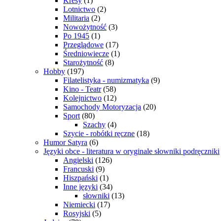
Kresy
(1)
Lotnictwo
(2)
Militaria
(2)
Nowożytność
(3)
Po 1945
(1)
Przeglądowe
(17)
Średniowiecze
(1)
Starożytność
(8)
Hobby
(197)
Filatelistyka - numizmatyka
(9)
Kino - Teatr
(58)
Kolejnictwo
(12)
Samochody Motoryzacja
(20)
Sport
(80)
Szachy
(4)
Szycie - robótki ręczne
(18)
Humor Satyra
(6)
Języki obce - literatura w oryginale słowniki podręczniki
Angielski
(126)
Francuski
(9)
Hiszpański
(1)
Inne języki
(34)
słowniki
(13)
Niemiecki
(17)
Rosyjski
(5)