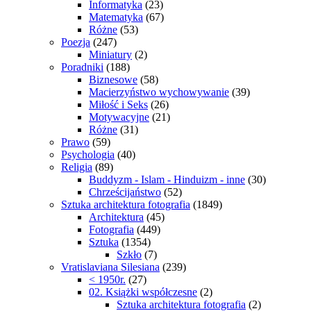
Informatyka
(23)
Matematyka
(67)
Różne
(53)
Poezja
(247)
Miniatury
(2)
Poradniki
(188)
Biznesowe
(58)
Macierzyństwo wychowywanie
(39)
Miłość i Seks
(26)
Motywacyjne
(21)
Różne
(31)
Prawo
(59)
Psychologia
(40)
Religia
(89)
Buddyzm - Islam - Hinduizm - inne
(30)
Chrześcijaństwo
(52)
Sztuka architektura fotografia
(1849)
Architektura
(45)
Fotografia
(449)
Sztuka
(1354)
Szkło
(7)
Vratislaviana Silesiana
(239)
< 1950r.
(27)
02. Książki współczesne
(2)
Sztuka architektura fotografia
(2)