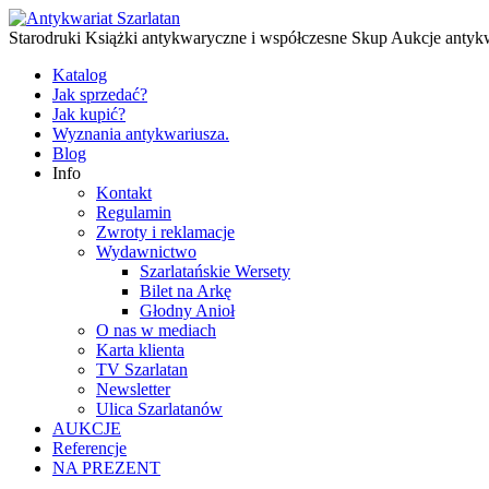
Starodruki Książki antykwaryczne i współczesne Skup Aukcje antyk
Katalog
Jak sprzedać?
Jak kupić?
Wyznania antykwariusza.
Blog
Info
Kontakt
Regulamin
Zwroty i reklamacje
Wydawnictwo
Szarlatańskie Wersety
Bilet na Arkę
Głodny Anioł
O nas w mediach
Karta klienta
TV Szarlatan
Newsletter
Ulica Szarlatanów
AUKCJE
Referencje
NA PREZENT