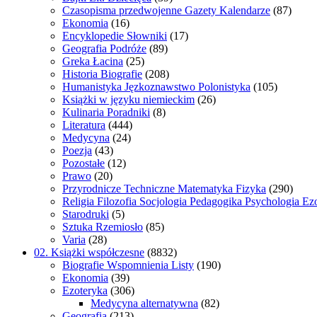
Czasopisma przedwojenne Gazety Kalendarze
(87)
Ekonomia
(16)
Encyklopedie Słowniki
(17)
Geografia Podróże
(89)
Greka Łacina
(25)
Historia Biografie
(208)
Humanistyka Jęzkoznawstwo Polonistyka
(105)
Książki w języku niemieckim
(26)
Kulinaria Poradniki
(8)
Literatura
(444)
Medycyna
(24)
Poezja
(43)
Pozostałe
(12)
Prawo
(20)
Przyrodnicze Techniczne Matematyka Fizyka
(290)
Religia Filozofia Socjologia Pedagogika Psychologia Ez
Starodruki
(5)
Sztuka Rzemiosło
(85)
Varia
(28)
02. Książki współczesne
(8832)
Biografie Wspomnienia Listy
(190)
Ekonomia
(39)
Ezoteryka
(306)
Medycyna alternatywna
(82)
Geografia
(213)