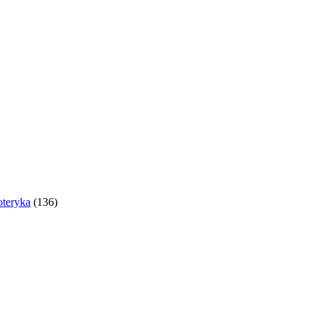
oteryka
(136)