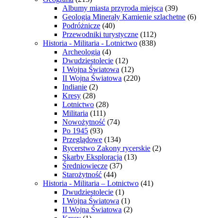
Albumy miasta przyroda miejsca
(39)
Geologia Minerały Kamienie szlachetne
(6)
Podróżnicze
(40)
Przewodniki turystyczne
(112)
Historia - Militaria - Lotnictwo
(838)
Archeologia
(4)
Dwudziestolecie
(12)
I Wojna Światowa
(12)
II Wojna Światowa
(220)
Indianie
(2)
Kresy
(28)
Lotnictwo
(28)
Militaria
(111)
Nowożytność
(74)
Po 1945
(93)
Przeglądowe
(134)
Rycerstwo Zakony rycerskie
(2)
Skarby Eksploracja
(13)
Średniowiecze
(37)
Starożytność
(44)
Historia - Militaria – Lotnictwo
(41)
Dwudziestolecie
(1)
I Wojna Światowa
(1)
II Wojna Światowa
(2)