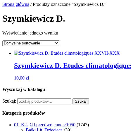
Strona główna
/ Produkty oznaczone “Szymkiewicz D.”
Szymkiewicz D.
Wyświetlanie jednego wyniku
Szymkiewicz D. Etudes climatologiq
10,00
zł
Wyszukaj w katalogu
Szukaj:
Szukaj
Kategorie produktów
01. Książki przedwojenne >1950
(1743)
Bajki Lit. Dziecięca
(39)