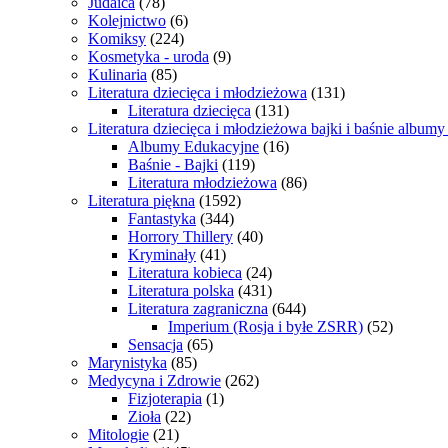
Judaica
(78)
Kolejnictwo
(6)
Komiksy
(224)
Kosmetyka - uroda
(9)
Kulinaria
(85)
Literatura dziecięca i młodzieżowa
(131)
Literatura dziecięca
(131)
Literatura dziecięca i młodzieżowa bajki i baśnie album
Albumy Edukacyjne
(16)
Baśnie - Bajki
(119)
Literatura młodzieżowa
(86)
Literatura piękna
(1592)
Fantastyka
(344)
Horrory Thillery
(40)
Kryminały
(41)
Literatura kobieca
(24)
Literatura polska
(431)
Literatura zagraniczna
(644)
Imperium (Rosja i byłe ZSRR)
(52)
Sensacja
(65)
Marynistyka
(85)
Medycyna i Zdrowie
(262)
Fizjoterapia
(1)
Zioła
(22)
Mitologie
(21)