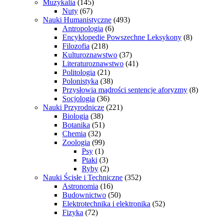
Muzykalia
(145)
Nuty
(67)
Nauki Humanistyczne
(493)
Antropologia
(6)
Encyklopedie Powszechne Leksykony
(8)
Filozofia
(218)
Kulturoznawstwo
(37)
Literaturoznawstwo
(41)
Politologia
(21)
Polonistyka
(38)
Przysłowia mądrości sentencje aforyzmy
(8)
Socjologia
(36)
Nauki Przyrodnicze
(221)
Biologia
(38)
Botanika
(51)
Chemia
(32)
Zoologia
(99)
Psy
(1)
Ptaki
(3)
Ryby
(2)
Nauki Ścisłe i Techniczne
(352)
Astronomia
(16)
Budownictwo
(50)
Elektrotechnika i elektronika
(52)
Fizyka
(72)