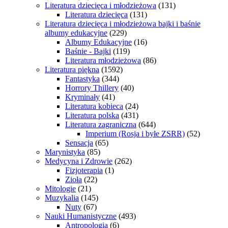
Literatura dziecięca i młodzieżowa
(131)
Literatura dziecięca
(131)
Literatura dziecięca i młodzieżowa bajki i baśnie
albumy edukacyjne
(229)
Albumy Edukacyjne
(16)
Baśnie - Bajki
(119)
Literatura młodzieżowa
(86)
Literatura piękna
(1592)
Fantastyka
(344)
Horrory Thillery
(40)
Kryminały
(41)
Literatura kobieca
(24)
Literatura polska
(431)
Literatura zagraniczna
(644)
Imperium (Rosja i byłe ZSRR)
(52)
Sensacja
(65)
Marynistyka
(85)
Medycyna i Zdrowie
(262)
Fizjoterapia
(1)
Zioła
(22)
Mitologie
(21)
Muzykalia
(145)
Nuty
(67)
Nauki Humanistyczne
(493)
Antropologia
(6)