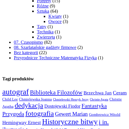
Portrety
(15)
Różne
(9)
Sztuka
(64)
Kwiaty
(1)
Owoce
(3)
Tatry
(1)
Technika
(1)
Zwierzęta
(1)
07. Czasopismo
(82)
08. Szarlatańskie gadżety firmowe
(2)
Bez kategorii
(22)
Przyrodnicze Techniczne Matematyka Fizyka
(1)
Tagi produktów
autograf
Biblioteka Filozofów
Ceram
Brzechwa Jan
Child Lee
Chmielewska Joanna
Christie
Chmielewski Henryk Jerzy
Christie Agata
dedykacja
Fantastyka
Dostojewski Fiodor
Agatha
fotografia
Przygoda
Gewert Marian
Gombrowicz Witold
Historyczne bitwy
i in.
Hemingway Ernest