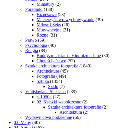
Miniatury
(2)
Poradniki
(188)
Biznesowe
(58)
Macierzyństwo wychowywanie
(39)
Miłość i Seks
(26)
Motywacyjne
(21)
Różne
(31)
Prawo
(59)
Psychologia
(40)
Religia
(89)
Buddyzm - Islam - Hinduizm - inne
(30)
Chrześcijaństwo
(52)
Sztuka architektura fotografia
(1849)
Architektura
(45)
Fotografia
(449)
Sztuka
(1354)
Szkło
(7)
Vratislaviana Silesiana
(239)
< 1950r.
(27)
02. Książki współczesne
(2)
Sztuka architektura fotografia
(2)
Architektura
(2)
Wydawnictwa podziemne
(66)
03. Mapy
(40)
04. Antyki
(567)