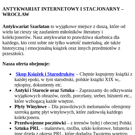
ANTYKWARIAT INTERNETOWY I STACJONARNY –
WROCŁAW
Antykwariat Szarlatan
to wyjątkowe miejsce z duszą, które od
wielu lat cieszy się zaufaniem miłośników literatury i
kolekcjonerów. Nasz antykwariat to prawdziwa skarbnica dla
każdego, kto ceni sobie nie tylko wartość materialną, ale także
historyczną i emocjonalną książek oraz innych przedmiotów z
przeszłości.
Nasza oferta obejmuje:
Skup Książek i Starodruków
– Chętnie kupujemy książki z
każdej epoki, w tym starodruki, polskie książki XIX w,.
rękopisy, dokumenty etc.
Antyki i Starocie oraz Sztuka
– Zapraszamy do odkrywania
wyjątkowych obrazów, rzeźb, porcelany, sreber, biżuterii etc.,
które wzbogacą każde wnętrze.
Płyty Winylowe
– Dla prawdziwych melomanów oferujemy
szeroką gamę płyt winylowych, które zadowolą każdego
kolekcjonera.
Przedwojenne pocztówki
– z terenów byłej i obecnej Polski.
Sztuka PRL
– malarstwo, rzeźba, szkło kolorowe, biżuteria i
inne dzieła z okresu PRL, które dodadzą Twojemu wnętrzu