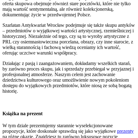
oferta skupowa obejmuje również stare pocztówki, które nie tylko
mają wartość sentymentalną, ale również kolekcjonerską,
dokumentując życie w przedwojennej Polsce.
Szarlatan Antykwariat Wrocław podejmuje się także skupu antyków
– przedmiotów o wyjątkowej wartości artystycznej, rzemieślniczej i
historycznej. Niezależnie od tego, czy są to wyroby artystyczne z
PRL czy osiemnastowieczna porcelana, obrazy, czy inne starocie, z
wielką starannością i fachową wiedzą oceniamy ich wartość,
oferując uczciwe warunki współpracy.
Działając z pasją i zaangażowaniem, dokładamy wszelkich starań,
by zarówno proces skupu, jak i sprzedaży przebiegał w przyjaznej i
profesjonalnej atmosferze. Naszym celem jest zachowanie
dziedzictwa kulturowego oraz umożliwienie nowym pokoleniom
dostępu do wyjątkowych przedmiotów, które niosą ze sobą bogatą
historię.
Książka na prezent
W tym dziale prezentujemy starannie wyselekcjonowane
propozycje, które doskonale sprawdzą się jako wyjątkowe
prezenty
na różne okazje. Znajdziesz tu zarówno luksusowe pozycje