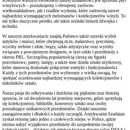
Kolejnym ważnym elementem naszej działalności jest sprzedaż płyt
winylowych – poszukujemy i oferujemy zarówno
wielkonakładowe, jak i rzadkie wydania, które zadowolą nawet
najbardziej wymagających melomanów i kolekcjonerów winyli. To
nie tylko muzyczne perełki, ale także nośniki historii dźwięku i
techniki.
W naszym antykwariacie znajdą Państwo także szeroki wybór
antyków i staroci, które obejmują m.in. malarstwo, porcelanę,
wyroby srebrne i złote, brązy, szkło artystyczne oraz wyroby
związane z powojennym designem, w tym szkło i przedmioty z
okresu PRL. Szczególną popularnością cieszą się figurki
porcelanowe, patery, lampy, a także inne dzieła sztuki użytkowej,
które stanowią doskonałe połączenie estetyki i funkcjonalności.
Każdy z tych przedmiotów jest wybierany z wielką uwagą, by
spełniać oczekiwania najbardziej wymagających kolekcjonerów i
miłośników sztuki.
Nasza pasja do odkrywania i dzielenia się pięknem oraz historią
sprawia, że od dwudziestu lat jesteśmy miejscem, gdzie spotykają
się kolekcjonerzy, bibliofile, koneserzy sztuki oraz osoby
poszukujące unikatowych przedmiotów. Dzięki naszemu
zaangażowaniu i dbałości o każdy szczegół, Antykwariat Szarlatan
zyskał renomę jako jedno z czołowych miejsc w Polsce, gdzie
można nabyć wyjątkowe przedmioty do uzupełnienia swojej
kolekcji sztuki – działając jak miejsce łączące dawny salon DESA i