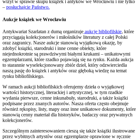
wizyt w sprawie skupu książek i antyków we Wrocławiu i nie tylko
–
posłuchajcie Państwo.
Aukcje książek we Wrocławiu
Antykwariat Szarlatan z dumą organizuje
aukcje bibliofilskie
, które
przyciągają kolekcjonerów i miłośników literatury z całej Polski
oraz zagranicy. Nasze aukcje stanowią wyjątkową okazję, by
zdobyć książki, starodruki i inne cenne obiekty, które
niejednokrotnie są prawdziwymi białymi krukami – unikatowymi
egzemplarzami, które rzadko pojawiają się na rynku. Każda aukcja
to starannie wyselekcjonowany zbiór dzieł, który odzwierciedla
naszą pasję do książek i antyków oraz głęboką wiedzę na temat
rynku bibliofilskiego.
W ramach aukcji bibliofilskich oferujemy dzieła o wyjątkowej
wartości historycznej, literackiej i artystycznej, w tym rzadkie
wydania pierwsze, cenne inkunabuły, starodruki, a także książki
podpisane przez znanych autorów. Nasza oferta często obejmuje
również rękopisy, listy, mapy oraz inne unikatowe dokumenty, które
stanowią cenny materiał dla historyków, badaczy oraz prywatnych
kolekcjonerów.
Szczególnym zainteresowaniem cieszą się także książki ilustrowane
przez wybitnych artystów oraz egzemplarze oprawione w ręcznie