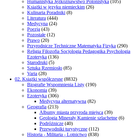
Humanistyka Jęzkoznawstwo Polonistyka
(105)
Książki w języku niemieckim
(26)
Kulinaria Poradniki
(8)
Literatura
(444)
Medycyna
(24)
Poezja
(43)
Pozostałe
(12)
Prawo
(20)
Przyrodnicze Techniczne Matematyka Fizyka
(290)
Religia Filozofia Socjologia Pedagogika Psychologia
Ezoteryka
(136)
Starodruki
(5)
Sztuka Rzemiosło
(85)
Varia
(28)
02. Książki współczesne
(8832)
Biografie Wspomnienia Listy
(190)
Ekonomia
(39)
Ezoteryka
(306)
Medycyna alternatywna
(82)
Geografia
(213)
Albumy miasta przyroda miejsca
(39)
Geologia Minerały Kamienie szlachetne
(6)
Podróżnicze
(40)
Przewodniki turystyczne
(112)
Historia - Militaria - Lotnictwo
(838)