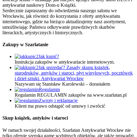
antykwariat naukowy Dom-u Książki.
Serdecznie zapraszamy do odwiedzenia naszego salonu we
Wrocławiu, jak również do korzystania z oferty antykwariatu
internetowego, gdzie na bieżąco aktualizujemy nasz asortyment,
umożliwiając Państwu odkrywanie prawdziwych skarbów
literackich, artystycznych i historycznych.
Zakupy w Szarlatanie
Jak kupić?
Instrukcja zakupów w antykwariacie internetowym.
Jak sprzedać? Zasady skupu książek,
starodruków, antyków i staroci, płyt winylowych, pocztówek
i dzieł sztuki. Antykwariat Wrocław
Nazywam się Stanisław Karolewski – dorastałem
Regulamin
Regulamin REGULAMIN zakupów na www.szarlatan.pl
Zwroty i reklamacje
Klient ma prawo odstąpić od umowy i zwrócić
Skup książek, antyków i staroci
W ramach swojej działalności, Szarlatan Antykwariat Wrocław nie
tylko oferuje szeroką gamę wybitnych obiektów, ale także prowadzi