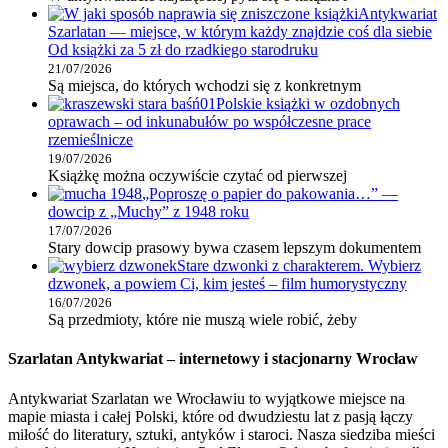
Antykwariat
Szarlatan — miejsce, w którym każdy znajdzie coś dla siebie
Od książki za 5 zł do rzadkiego starodruku
21/07/2026
Są miejsca, do których wchodzi się z konkretnym
Polskie książki w ozdobnych
oprawach – od inkunabułów po współczesne prace
rzemieślnicze
19/07/2026
Książkę można oczywiście czytać od pierwszej
„Poproszę o papier do pakowania…” —
dowcip z „Muchy” z 1948 roku
17/07/2026
Stary dowcip prasowy bywa czasem lepszym dokumentem
Stare dzwonki z charakterem. Wybierz
dzwonek, a powiem Ci, kim jesteś – film humorystyczny
16/07/2026
Są przedmioty, które nie muszą wiele robić, żeby
Szarlatan Antykwariat – internetowy i stacjonarny Wrocław
Antykwariat Szarlatan we Wrocławiu to wyjątkowe miejsce na
mapie miasta i całej Polski, które od dwudziestu lat z pasją łączy
miłość do literatury, sztuki, antyków i staroci. Nasza siedziba mieści