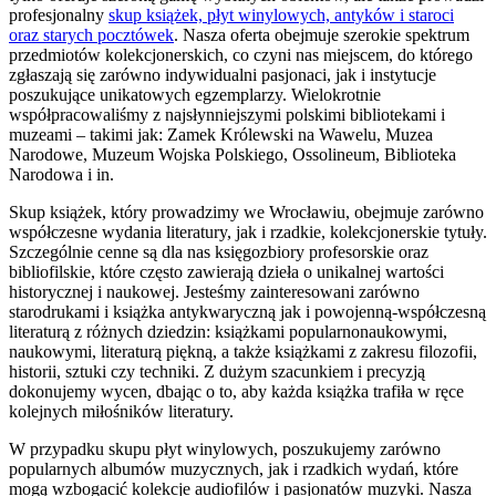
profesjonalny
skup książek, płyt winylowych, antyków i staroci
oraz starych pocztówek
. Nasza oferta obejmuje szerokie spektrum
przedmiotów kolekcjonerskich, co czyni nas miejscem, do którego
zgłaszają się zarówno indywidualni pasjonaci, jak i instytucje
poszukujące unikatowych egzemplarzy. Wielokrotnie
współpracowaliśmy z najsłynniejszymi polskimi bibliotekami i
muzeami – takimi jak: Zamek Królewski na Wawelu, Muzea
Narodowe, Muzeum Wojska Polskiego, Ossolineum, Biblioteka
Narodowa i in.
Skup książek, który prowadzimy we Wrocławiu, obejmuje zarówno
współczesne wydania literatury, jak i rzadkie, kolekcjonerskie tytuły.
Szczególnie cenne są dla nas księgozbiory profesorskie oraz
bibliofilskie, które często zawierają dzieła o unikalnej wartości
historycznej i naukowej. Jesteśmy zainteresowani zarówno
starodrukami i książka antykwaryczną jak i powojenną-współczesną
literaturą z różnych dziedzin: książkami popularnonaukowymi,
naukowymi, literaturą piękną, a także książkami z zakresu filozofii,
historii, sztuki czy techniki. Z dużym szacunkiem i precyzją
dokonujemy wycen, dbając o to, aby każda książka trafiła w ręce
kolejnych miłośników literatury.
W przypadku skupu płyt winylowych, poszukujemy zarówno
popularnych albumów muzycznych, jak i rzadkich wydań, które
mogą wzbogacić kolekcje audiofilów i pasjonatów muzyki. Nasza