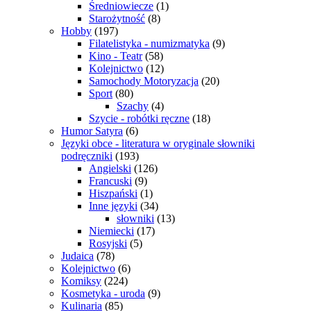
Średniowiecze
(1)
Starożytność
(8)
Hobby
(197)
Filatelistyka - numizmatyka
(9)
Kino - Teatr
(58)
Kolejnictwo
(12)
Samochody Motoryzacja
(20)
Sport
(80)
Szachy
(4)
Szycie - robótki ręczne
(18)
Humor Satyra
(6)
Języki obce - literatura w oryginale słowniki
podręczniki
(193)
Angielski
(126)
Francuski
(9)
Hiszpański
(1)
Inne języki
(34)
słowniki
(13)
Niemiecki
(17)
Rosyjski
(5)
Judaica
(78)
Kolejnictwo
(6)
Komiksy
(224)
Kosmetyka - uroda
(9)
Kulinaria
(85)