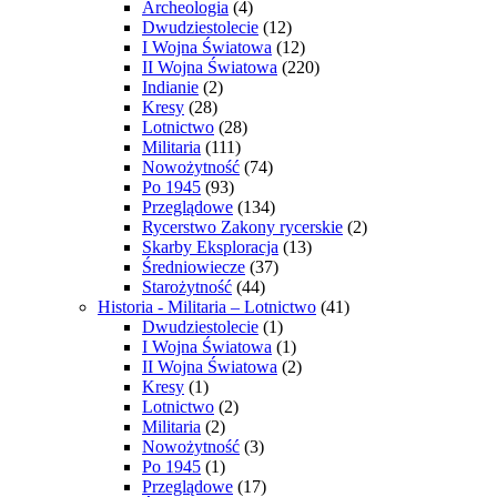
Archeologia
(4)
Dwudziestolecie
(12)
I Wojna Światowa
(12)
II Wojna Światowa
(220)
Indianie
(2)
Kresy
(28)
Lotnictwo
(28)
Militaria
(111)
Nowożytność
(74)
Po 1945
(93)
Przeglądowe
(134)
Rycerstwo Zakony rycerskie
(2)
Skarby Eksploracja
(13)
Średniowiecze
(37)
Starożytność
(44)
Historia - Militaria – Lotnictwo
(41)
Dwudziestolecie
(1)
I Wojna Światowa
(1)
II Wojna Światowa
(2)
Kresy
(1)
Lotnictwo
(2)
Militaria
(2)
Nowożytność
(3)
Po 1945
(1)
Przeglądowe
(17)