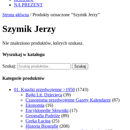
NA PREZENT
Strona główna
/ Produkty oznaczone “Szymik Jerzy”
Szymik Jerzy
Nie znaleziono produktów, których szukasz.
Wyszukaj w katalogu
Szukaj:
Szukaj
Kategorie produktów
01. Książki przedwojenne >1950
(1743)
Bajki Lit. Dziecięca
(39)
Czasopisma przedwojenne Gazety Kalendarze
(87)
Ekonomia
(16)
Encyklopedie Słowniki
(17)
Geografia Podróże
(89)
Greka Łacina
(25)
Historia Biografie
(208)