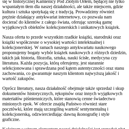
się w historycznej Kamienicy Pod Złotym Orłem, będącej nie tylko
wspaniałym tłem dla naszej działalności, ale także miejscem, gdzie
kultura i sztuka spotykają się z tradycją. Prowadzimy również
prężnie działający antykwariat internetowy, co pozwala nam
docierać do klientów z całego świata, oferując szeroką gamę
wyjątkowych obiektów kolekcjonerskich i unikatowych książek.
Nasza oferta to przede wszystkim rzadkie książki, starodruki oraz
książki współczesne o wysokiej wartości intelektualnej i
kolekcjonerskiej. W ramach naszego antykwariatu naukowego
proponujemy bogaty wybór książek naukowych z różnych dziedzin,
takich jak historia, filozofia, sztuka, nauki ścisłe, medycyna czy
literatura. Każda pozycja, którą oferujemy, jest starannie
selekcjonowana i sprawdzana pod kątem autentyczności oraz stanu
zachowania, co gwarantuje naszym klientom najwyższą jakość i
wartość zakupów.
Oprócz literatury, nasza działalność obejmuje także sprzedaż i skup
dokumentów historycznych, rękopisów oraz innych wyjątkowych
materiałów piśmienniczych, które stanowią cenne świadectwo
minionych epok. W ofercie znajdą Państwo również stare
pocztówki, które mają szczególną wartość sentymentalną i
kolekcjonerską, odzwierciedlając dawną ikonografię i style
graficzne.