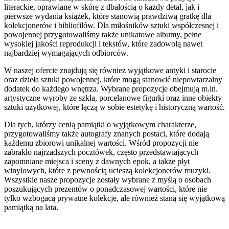
literackie, oprawiane w skórę z dbałością o każdy detal, jak i
pierwsze wydania książek, które stanowią prawdziwą gratkę dla
kolekcjonerów i bibliofilów. Dla miłośników sztuki współczesnej i
powojennej przygotowaliśmy także unikatowe albumy, pełne
wysokiej jakości reprodukcji i tekstów, które zadowolą nawet
najbardziej wymagających odbiorców.
W naszej ofercie znajdują się również wyjątkowe antyki i starocie
oraz dzieła sztuki powojennej, które mogą stanowić niepowtarzalny
dodatek do każdego wnętrza. Wybrane propozycje obejmują m.in.
artystyczne wyroby ze szkła, porcelanowe figurki oraz inne obiekty
sztuki użytkowej, które łączą w sobie estetykę i historyczną wartość.
Dla tych, którzy cenią pamiątki o wyjątkowym charakterze,
przygotowaliśmy także autografy znanych postaci, które dodają
każdemu zbiorowi unikalnej wartości. Wśród propozycji nie
zabrakło najrzadszych pocztówek, często przedstawiających
zapomniane miejsca i sceny z dawnych epok, a także płyt
winylowych, które z pewnością ucieszą kolekcjonerów muzyki.
Wszystkie nasze propozycje zostały wybrane z myślą o osobach
poszukujących prezentów o ponadczasowej wartości, które nie
tylko wzbogacą prywatne kolekcje, ale również staną się wyjątkową
pamiątką na lata.