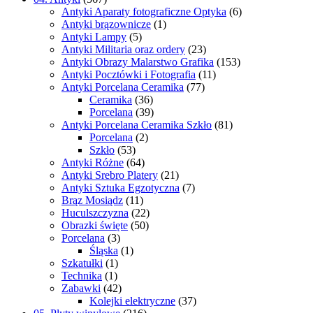
Antyki Aparaty fotograficzne Optyka
(6)
Antyki brązownicze
(1)
Antyki Lampy
(5)
Antyki Militaria oraz ordery
(23)
Antyki Obrazy Malarstwo Grafika
(153)
Antyki Pocztówki i Fotografia
(11)
Antyki Porcelana Ceramika
(77)
Ceramika
(36)
Porcelana
(39)
Antyki Porcelana Ceramika Szkło
(81)
Porcelana
(2)
Szkło
(53)
Antyki Różne
(64)
Antyki Srebro Platery
(21)
Antyki Sztuka Egzotyczna
(7)
Brąz Mosiądz
(11)
Huculszczyzna
(22)
Obrazki święte
(50)
Porcelana
(3)
Śląska
(1)
Szkatułki
(1)
Technika
(1)
Zabawki
(42)
Kolejki elektryczne
(37)