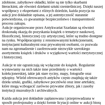
zdobione, zabytkowe okładki, które są nie tylko skarbami
literackimi, ale również dziełami sztuki rzemieślniczej. Dzięki naszej
współpracy z ekspertami z różnych dziedzin, każda pozycja na
aukcji jest dokładnie opisana, a jej autentyczność starannie
potwierdzona, co gwarantuje bezpieczeństwo i transparentność
procesu zakupu.
Aukcje organizowane przez Antykwariat Szarlatan są również
doskonałą okazją do pozyskania książek o tematyce naukowej,
filozoficznej, historycznej czy artystycznej, które są trudno dostępne
na rynku. Współpracujemy z renomowanymi kolekcjonerami,
instytucjami kulturalnymi oraz prywatnymi osobami, co pozwala
nam na zgromadzenie i zaoferowanie niezwykle szerokiego
asortymentu książek i druków o wyjątkowej wartości merytorycznej
i historycznej.
Aukcje te nie ograniczają się wyłącznie do książek. Regularnie
wystawiamy na nich także inne przedmioty o wartości
kolekcjonerskiej, takie jak stare ryciny, mapy, fotografie oraz
rękopisy. Wśród oferowanych antyków często znajdują się także
dzieła sztuki, grafiki, zabytkowe pocztówki oraz inne artefakty,
które mogą wzbogacić zarówno prywatne zbiory, jak i zasoby
instytucji muzealnych i archiwalnych.
Każda aukcja jest dokładnie zaplanowana i przeprowadzana w
sposób profesjonalny a dzięki formie licytacji online w aukcji biorą