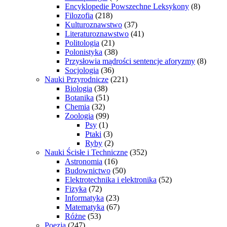
Encyklopedie Powszechne Leksykony
(8)
Filozofia
(218)
Kulturoznawstwo
(37)
Literaturoznawstwo
(41)
Politologia
(21)
Polonistyka
(38)
Przysłowia mądrości sentencje aforyzmy
(8)
Socjologia
(36)
Nauki Przyrodnicze
(221)
Biologia
(38)
Botanika
(51)
Chemia
(32)
Zoologia
(99)
Psy
(1)
Ptaki
(3)
Ryby
(2)
Nauki Ścisłe i Techniczne
(352)
Astronomia
(16)
Budownictwo
(50)
Elektrotechnika i elektronika
(52)
Fizyka
(72)
Informatyka
(23)
Matematyka
(67)
Różne
(53)
Poezja
(247)