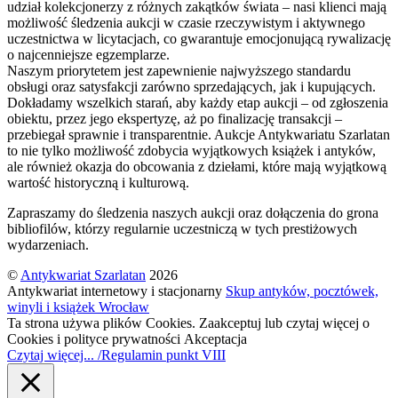
udział kolekcjonerzy z różnych zakątków świata – nasi klienci mają
możliwość śledzenia aukcji w czasie rzeczywistym i aktywnego
uczestnictwa w licytacjach, co gwarantuje emocjonującą rywalizację
o najcenniejsze egzemplarze.
Naszym priorytetem jest zapewnienie najwyższego standardu
obsługi oraz satysfakcji zarówno sprzedających, jak i kupujących.
Dokładamy wszelkich starań, aby każdy etap aukcji – od zgłoszenia
obiektu, przez jego ekspertyzę, aż po finalizację transakcji –
przebiegał sprawnie i transparentnie. Aukcje Antykwariatu Szarlatan
to nie tylko możliwość zdobycia wyjątkowych książek i antyków,
ale również okazja do obcowania z dziełami, które mają wyjątkową
wartość historyczną i kulturową.
Zapraszamy do śledzenia naszych aukcji oraz dołączenia do grona
bibliofilów, którzy regularnie uczestniczą w tych prestiżowych
wydarzeniach.
©
Antykwariat Szarlatan
2026
Antykwariat internetowy i stacjonarny
Skup antyków, pocztówek,
winyli i książek Wrocław
Ta strona używa plików Cookies. Zaakceptuj lub czytaj więcej o
Cookies i polityce prywatności
Akceptacja
Czytaj więcej... /Regulamin punkt VIII