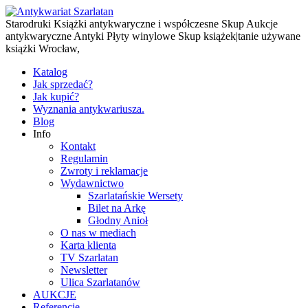
Starodruki Książki antykwaryczne i współczesne Skup Aukcje
antykwaryczne Antyki Płyty winylowe Skup książek|tanie używane
książki Wrocław,
Katalog
Jak sprzedać?
Jak kupić?
Wyznania antykwariusza.
Blog
Info
Kontakt
Regulamin
Zwroty i reklamacje
Wydawnictwo
Szarlatańskie Wersety
Bilet na Arkę
Głodny Anioł
O nas w mediach
Karta klienta
TV Szarlatan
Newsletter
Ulica Szarlatanów
AUKCJE
Referencje