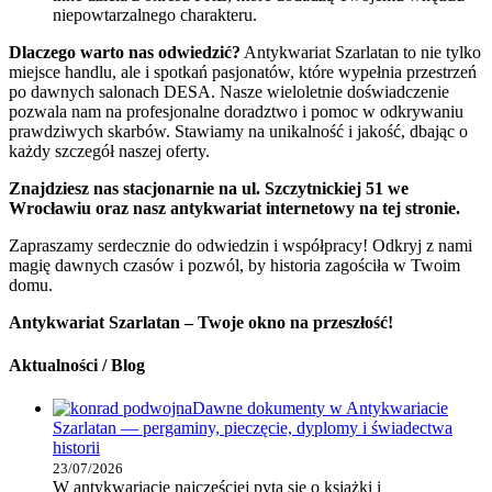
niepowtarzalnego charakteru.
Dlaczego warto nas odwiedzić?
Antykwariat Szarlatan to nie tylko
miejsce handlu, ale i spotkań pasjonatów, które wypełnia przestrzeń
po dawnych salonach DESA. Nasze wieloletnie doświadczenie
pozwala nam na profesjonalne doradztwo i pomoc w odkrywaniu
prawdziwych skarbów. Stawiamy na unikalność i jakość, dbając o
każdy szczegół naszej oferty.
Znajdziesz nas stacjonarnie na ul. Szczytnickiej 51 we
Wrocławiu oraz nasz antykwariat internetowy na tej stronie.
Zapraszamy serdecznie do odwiedzin i współpracy! Odkryj z nami
magię dawnych czasów i pozwól, by historia zagościła w Twoim
domu.
Antykwariat Szarlatan – Twoje okno na przeszłość!
Aktualności / Blog
Dawne dokumenty w Antykwariacie
Szarlatan — pergaminy, pieczęcie, dyplomy i świadectwa
historii
23/07/2026
W antykwariacie najczęściej pyta się o książki i