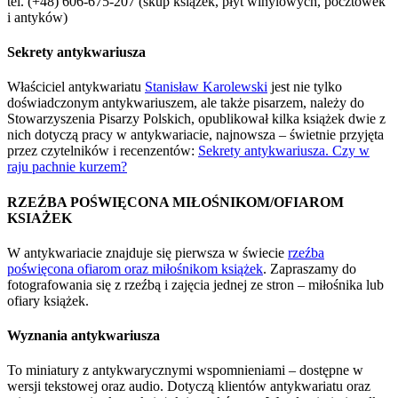
tel. (+48) 606-675-207 (skup książek, płyt winylowych, pocztówek
i antyków)
Sekrety antykwariusza
Właściciel antykwariatu
Stanisław Karolewski
jest nie tylko
doświadczonym antykwariuszem, ale także pisarzem, należy do
Stowarzyszenia Pisarzy Polskich, opublikował kilka książek dwie z
nich dotyczą pracy w antykwariacie, najnowsza – świetnie przyjęta
przez czytelników i recenzentów:
Sekrety antykwariusza. Czy w
raju pachnie kurzem?
RZEŹBA POŚWIĘCONA MIŁOŚNIKOM/OFIAROM
KSIAŻEK
W antykwariacie znajduje się pierwsza w świecie
rzeźba
poświęcona ofiarom oraz miłośnikom książek
. Zapraszamy do
fotografowania się z rzeźbą i zajęcia jednej ze stron – miłośnika lub
ofiary książek.
Wyznania antykwariusza
To miniatury z antykwarycznymi wspomnieniami – dostępne w
wersji tekstowej oraz audio. Dotyczą klientów antykwariatu oraz