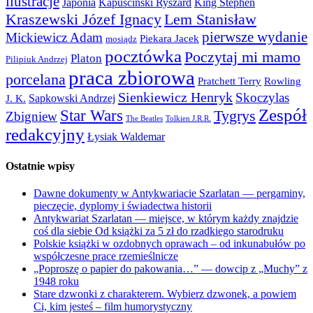
ilustracje
Japonia
Kapuściński Ryszard
King Stephen
Kraszewski Józef Ignacy
Lem Stanisław
pierwsze wydanie
Mickiewicz Adam
Piekara Jacek
mosiądz
pocztówka
Poczytaj mi mamo
Platon
Pilipiuk Andrzej
praca zbiorowa
porcelana
Pratchett Terry
Rowling
Sienkiewicz Henryk
Skoczylas
Sapkowski Andrzej
J. K.
Zespół
Star Wars
Tygrys
Zbigniew
The Beatles
Tolkien J.R.R.
redakcyjny
Łysiak Waldemar
Ostatnie wpisy
Dawne dokumenty w Antykwariacie Szarlatan — pergaminy,
pieczęcie, dyplomy i świadectwa historii
Antykwariat Szarlatan — miejsce, w którym każdy znajdzie
coś dla siebie Od książki za 5 zł do rzadkiego starodruku
Polskie książki w ozdobnych oprawach – od inkunabułów po
współczesne prace rzemieślnicze
„Poproszę o papier do pakowania…” — dowcip z „Muchy” z
1948 roku
Stare dzwonki z charakterem. Wybierz dzwonek, a powiem
Ci, kim jesteś – film humorystyczny