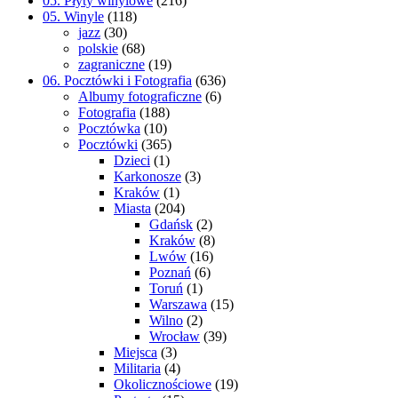
05. Płyty winylowe
(216)
05. Winyle
(118)
jazz
(30)
polskie
(68)
zagraniczne
(19)
06. Pocztówki i Fotografia
(636)
Albumy fotograficzne
(6)
Fotografia
(188)
Pocztówka
(10)
Pocztówki
(365)
Dzieci
(1)
Karkonosze
(3)
Kraków
(1)
Miasta
(204)
Gdańsk
(2)
Kraków
(8)
Lwów
(16)
Poznań
(6)
Toruń
(1)
Warszawa
(15)
Wilno
(2)
Wrocław
(39)
Miejsca
(3)
Militaria
(4)
Okolicznościowe
(19)